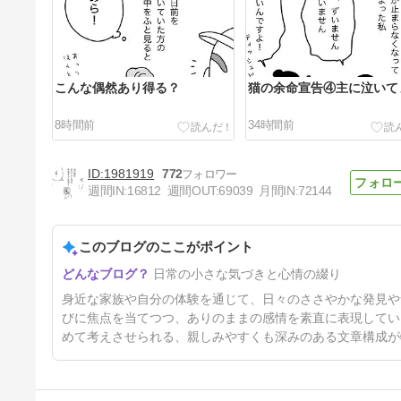
こんな偶然あり得る？
猫の余命宣告④主に泣いて
8時間前
34時間前
1981919
772
週間IN:
16812
週間OUT:
69039
月間IN:
72144
このブログのここがポイント
猫の余命宣告②自分にふりかか
日常の小さな気づきと心情の綴り
る異変はスルー
5日前
身近な家族や自分の体験を通じて、日々のささやかな発見や
びに焦点を当てつつ、ありのままの感情を素直に表現してい
めて考えさせられる、親しみやすくも深みのある文章構成が