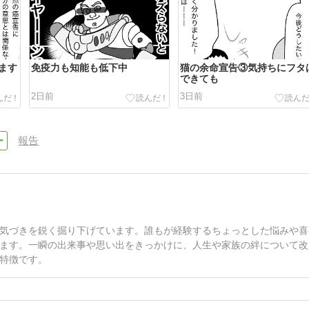
ます
免疫力も知能も低下中
猫の余命宣告③気持ちにフタ
できても
2日前
3日前
報告
気づきを鋭く掘り下げています。誰もが経験するちょっとした悩みや喜
ます。一瞬の出来事や思い出をきっかけに、人生や家族の絆について改
特徴です。