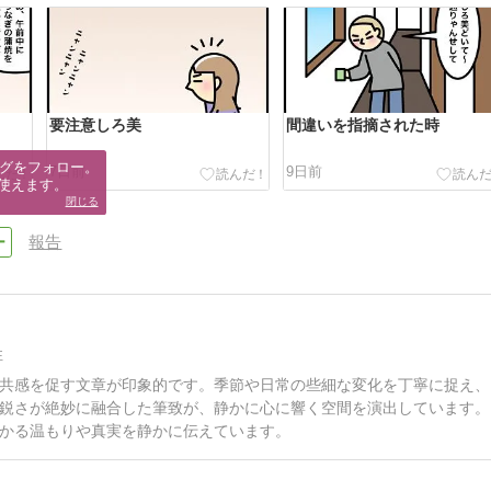
要注意しろ美
間違いを指摘された時
グをフォロー。

7日前
9日前
使えます。
閉じる
報告
性
共感を促す文章が印象的です。季節や日常の些細な変化を丁寧に捉え、
鋭さが絶妙に融合した筆致が、静かに心に響く空間を演出しています。
かる温もりや真実を静かに伝えています。