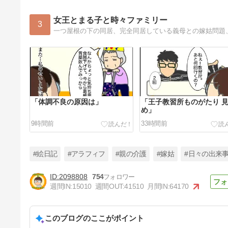
女王とまる子と時々ファミリー
3
一つ屋根の下の同居、完全同居している義母との嫁姑問題
「体調不良の原因は」
「王子教習所ものがたり 
め」
9時間前
33時間前
#絵日記
#アラフィフ
#親の介護
#嫁姑
#日々の出来
2098808
754
週間IN:
15010
週間OUT:
41510
月間IN:
64170
「喉の痛みとうがい薬」
このブログのここがポイント
4日前