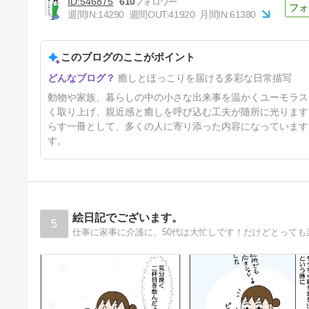
546875
610
週間IN:
14290
週間OUT:
41920
月間IN:
61380
このブログのここがポイント
◎冷やし中華◎
癒しとほっこりを届ける多彩な日常描写
7日前
動物や家族、暮らしの中の小さな出来事を温かくユーモラス
く取り上げ、親近感と癒しを呼び込む工夫が随所に光ります
らす一冊として、多くの人に寄り添った内容になっています
す。
絵日記でございます。
5
仕事に家事に介護に、50代は大忙しです！だけどとっても