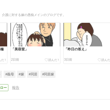
、介護に対する嫁の愚痴メインのブログです。
見極
「美容室」
「昨日の答え」
2日前
3日前
事
#義母
#嫁
#同居
#同居嫁
報告