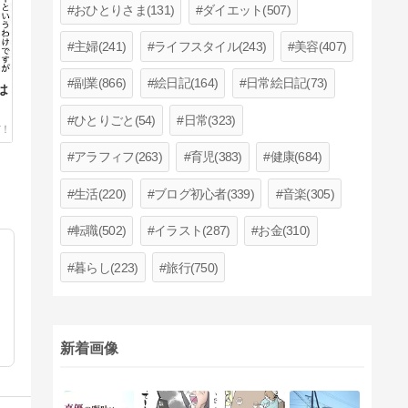
おひとりさま(131)
ダイエット(507)
主婦(241)
ライフスタイル(243)
美容(407)
副業(866)
絵日記(164)
日常絵日記(73)
は
ひとりごと(54)
日常(323)
アラフィフ(263)
育児(383)
健康(684)
生活(220)
ブログ初心者(339)
音楽(305)
転職(502)
イラスト(287)
お金(310)
暮らし(223)
旅行(750)
新着画像