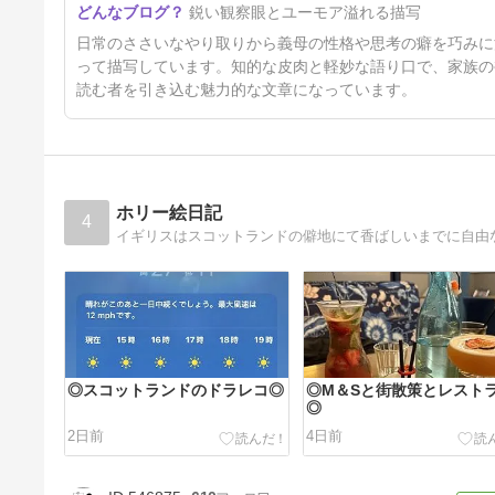
鋭い観察眼とユーモア溢れる描写
日常のささいなやり取りから義母の性格や思考の癖を巧みに
って描写しています。知的な皮肉と軽妙な語り口で、家族の
読む者を引き込む魅力的な文章になっています。
ホリー絵日記
4
イギリスはスコットランドの僻地にて香ばしいまでに自由
◎スコットランドのドラレコ◎
◎M＆Sと街散策とレスト
◎
2日前
4日前