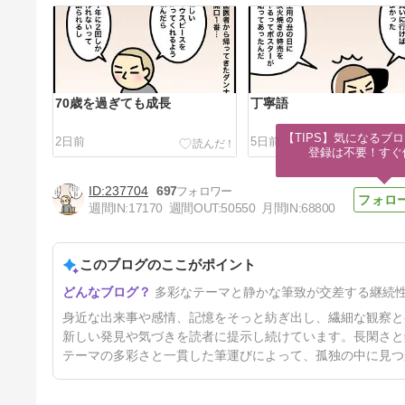
70歳を過ぎても成長
丁寧語
【TIPS】気になるブロ
2日前
5日前
登録は不要！すぐ
237704
697
週間IN:
17170
週間OUT:
50550
月間IN:
68800
このブログのここがポイント
最近のパン作り
多彩なテーマと静かな筆致が交差する継続
12日前
身近な出来事や感情、記憶をそっと紡ぎ出し、繊細な観察と
新しい発見や気づきを読者に提示し続けています。長閑さと
テーマの多彩さと一貫した筆運びによって、孤独の中に見つ