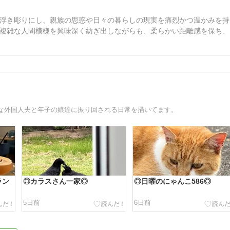
浮き彫りにし、親族の思惑や日々の暮らしの現実を痛烈かつ温かみを持
複雑な人間模様を興味深く紡ぎ出しながらも、柔らかい距離感を保ち、
な外国人夫と年子の娘達に振り回される日常を描いてます。
ラン
◎カラスさん一家◎
◎日曜のにゃんこ586◎
5日前
6日前