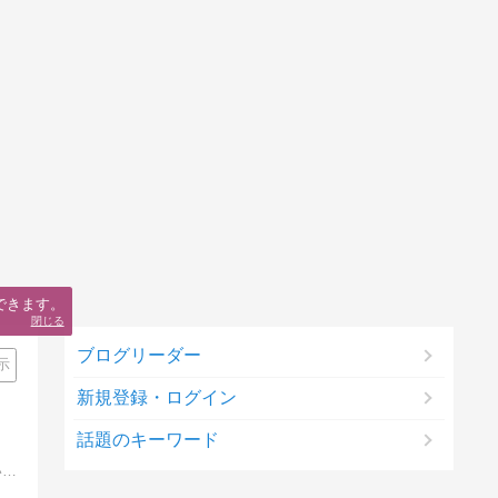
できます。
閉じる
ブログリーダー
示
新規登録・ログイン
話題のキーワード
姑と姑妹を看取り、背負うものも減ってきたお気楽毎日をブログで更新。心に描いた夫婦の未来予想図は思ったとおりにかなえられていくのか…？