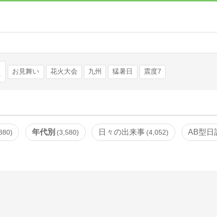
検索
お見舞い
花火大会
九州
猛暑日
震度7
年代別
日々の出来事
AB型日
880
3,580
4,052