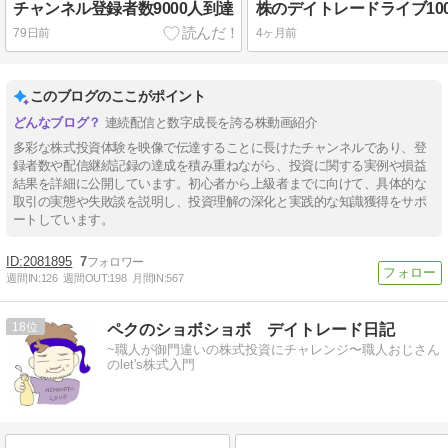
チャンネル登録者数9000人到達
79日前
4ヶ月前
このブログのここがポイント
連続配信と数字成長を誇る株動画紹介
多彩な株式投資体験を映像で伝達することに長けたチャンネルであり、登
録者数や配信継続記録の達成を積み重ねながら、投資に関する実例や損益
結果を詳細に公開しています。初心者から上級者までに向けて、具体的な
取引の実態や失敗談を説明し、投資理解の深化と実践的な知識獲得をサポ
ートしています。
2081895
7
週間IN:
126
週間OUT:
198
月間IN:
567
18
ペクのショボショボ デイトレード日記
~職人が御門違いの株式投資にチャレンジ〜職人おじさん
のlet's株式入門