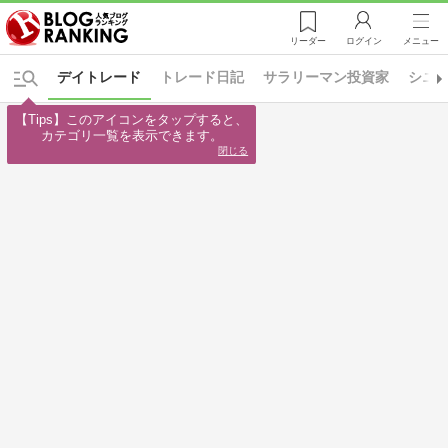
リーダー
ログイン
メニュー
デイトレード
トレード日記
サラリーマン投資家
シニ
【Tips】このアイコンをタップすると、

カテゴリ一覧を表示できます。
閉じる