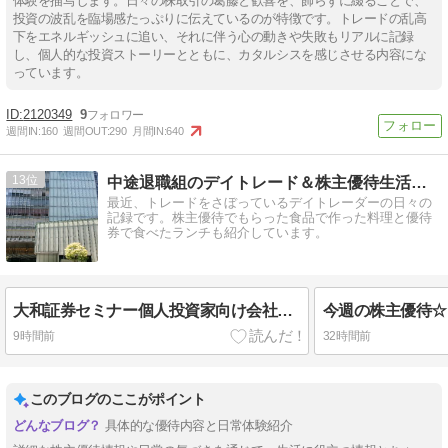
体験を描写します。日々の株取引の葛藤と歓喜を、飾らずに綴ることで、
投資の波乱を臨場感たっぷりに伝えているのが特徴です。トレードの乱高
下をエネルギッシュに追い、それに伴う心の動きや失敗もリアルに記録
し、個人的な投資ストーリーとともに、カタルシスを感じさせる内容にな
っています。
2120349
9
週間IN:
160
週間OUT:
290
月間IN:
640
13
中途退職組のデイトレード＆株主優待生活日記
最近、トレードをさぼっているデイトレーダーの日々の
記録です。株主優待でもらった食品で作った料理と優待
券で食べたランチも紹介しています。
大和証券セミナー個人投資家向け会社説明会に行ってきた♪
今週の株主優待☆
9時間前
32時間前
このブログのここがポイント
具体的な優待内容と日常体験紹介