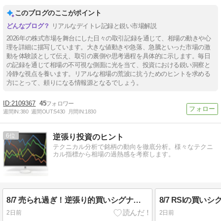
このブログのここがポイント
リアルなデイトレ記録と鋭い市場解説
2026年の株式市場を舞台にした日々の取引記録を通じて、相場の動きや心
理を詳細に描写しています。大きな値動きや急落、急騰といった市場の激
動を体験談として伝え、取引の裏側や思考過程を具体的に示します。毎日
の記録を通じて相場の不可視な側面に光を当て、投資における鋭い洞察と
冷静な視点を養います。リアルな相場の荒波に抗うためのヒントを求める
方にとって、頼りになる情報源となるでしょう。
2109367
45
週間IN:
380
週間OUT:
5430
月間IN:
1830
6
逆張り投資のヒント
テクニカル分析で銘柄の動向を徹底分析。様々なテクニ
カル指標から相場の過熱感を考察します。
8/7 売られ過ぎ！逆張り的買いシグナル多数の銘柄
8/7 RSIの買い
2日前
2日前