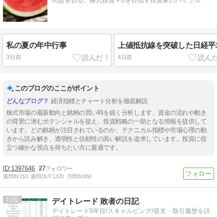
問題を切る。株式投資＋αを目指す投資家のバイブル
私の夏の年中行事
上値抵抗線を突破した日経平
3日前
4日前
このブログのここがポイント
経済指標とチャート分析を徹底解説
株式市場の最新動向と銘柄の買い時を鋭く分析します。資金の流れや動き
の背景に潜むポテンシャルを捉え、投資戦略の一助となる情報を提供して
います。どの銘柄が注目されているのか、テクニカル指標や市場心理の動
きから読み解き、透明性と信頼性の高い解説を追求しています。投資に役
立つ確かな視点を持ちたい方に最適です。
1397646
27
週間IN:
210
週間OUT:
1370
月間IN:
850
11
デイトレード 敗者の日記
デイトレード5年目/スキャルピング/収支・取引履歴を詳