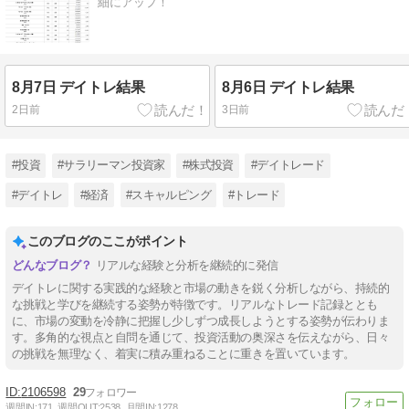
細にアップ！
8月7日 デイトレ結果
8月6日 デイトレ結果
2日前
3日前
#投資
#サラリーマン投資家
#株式投資
#デイトレード
#デイトレ
#経済
#スキャルピング
#トレード
このブログのここがポイント
リアルな経験と分析を継続的に発信
デイトレに関する実践的な経験と市場の動きを鋭く分析しながら、持続的
な挑戦と学びを継続する姿勢が特徴です。リアルなトレード記録ととも
に、市場の変動を冷静に把握し少しずつ成長しようとする姿勢が伝わりま
す。多角的な視点と自問を通じて、投資活動の奥深さを伝えながら、日々
の挑戦を無理なく、着実に積み重ねることに重きを置いています。
2106598
29
週間IN:
171
週間OUT:
2538
月間IN:
1278