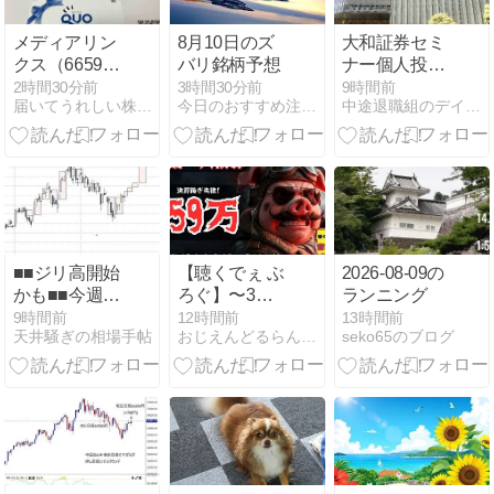
メディアリン
8月10日のズ
大和証券セミ
クス（6659）
バリ銘柄予想
ナー個人投資
から議決権行
家向け会社説
2時間30分前
3時間30分前
9時間前
届いてうれしい株主優待日記＆デイトレ
今日のおすすめ注目株価情報（株予想）
中途退職組のデイトレード＆株主優待生活日記
使のお礼で
明会に行って
QUOカードが
きた♪
届きました
■■ジリ高開始
【聴くでぇ ぶ
2026-08-09の
かも■■今週
ろぐ】〜3連
ランニング
（８/１０～）
勝から一転、
9時間前
12時間前
13時間前
天井騒ぎの相場手帖
おじえんどるらんど | 〜おじさんの投資の夢の国〜
seko65のブログ
と月曜日の日
レーザーテッ
経225MINI先
ク被弾。青空
物分析＆トレ
を掴みかけ
ード戦略
て、また嵐に
20260810W
呑まれた〜
（8/3〜8/7）
「デイトレ
466〜470日