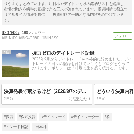
りやすくまとめています。注目株やデイトレ向けの銘柄リストも網羅し、
市場の動きを瞬時に把握できる工夫が施されています。投資判断に役立つ
リアルタイム情報を提供し、投資戦略の一助となる内容を心掛けていま
す。
976907
106
週間IN:
500
週間OUT:
2560
月間IN:
2200
5
握力ゼロのデイトレード記録
2023年9月からデイトレードを本格的に始めました。デイ
トレードの日々の記録を付けていこうとブログをやって
おります。ポリシーは「相場に生き残り続ける」です。
決算発表で荒ぶるけど（2026/8/7のデイトレード記録）
2日前
3日前
#投資
#株式投資
#デイトレード
#デイトレーダー
#株
#トレード日記
#日本株