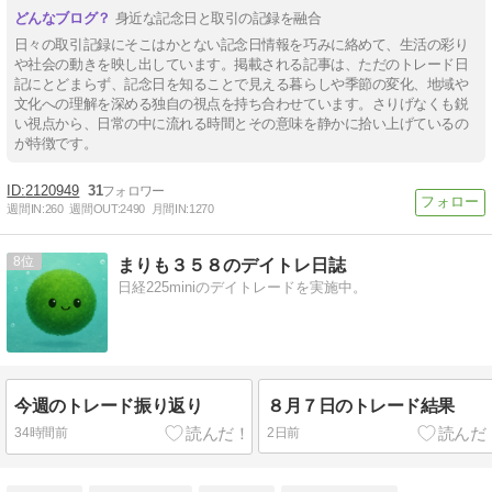
身近な記念日と取引の記録を融合
日々の取引記録にそこはかとない記念日情報を巧みに絡めて、生活の彩り
や社会の動きを映し出しています。掲載される記事は、ただのトレード日
記にとどまらず、記念日を知ることで見える暮らしや季節の変化、地域や
文化への理解を深める独自の視点を持ち合わせています。さりげなくも鋭
い視点から、日常の中に流れる時間とその意味を静かに拾い上げているの
が特徴です。
2120949
31
週間IN:
260
週間OUT:
2490
月間IN:
1270
8
まりも３５８のデイトレ日誌
日経225miniのデイトレードを実施中。
今週のトレード振り返り
８月７日のトレード結果
34時間前
2日前