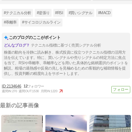
#テクニカル分析
#逆張り
#RSI
#買いシグナル
#MACD
#乖離率
#サイコロジカルライン
このブログのここがポイント
テクニカル指標に基づく売買シグナル分析
株価の動向を冷静に読み解き、株式投資に役立つテクニカル指標の活用方
法を伝えています。特に、買いシグナルや売りシグナルの特定方法に焦点
を当て、RSIや乖離率、乖離率などを用いた具体的な銘柄選択のポイントを
解説。相場の過熱感や反発の兆しを見極めるための客観的な補助情報を提
供し、投資判断の精度向上をサポートします。
2134646
12
週間IN:
270
週間OUT:
1530
月間IN:
1220
最新の記事画像