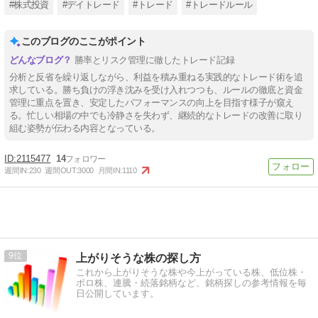
#株式投資
#デイトレード
#トレード
#トレードルール
このブログのここがポイント
勝率とリスク管理に徹したトレード記録
分析と反省を繰り返しながら、利益を積み重ねる実践的なトレード術を追
求している。勝ち負けの浮き沈みを受け入れつつも、ルールの徹底と資金
管理に重点を置き、安定したパフォーマンスの向上を目指す様子が窺え
る。忙しい相場の中でも冷静さを失わず、継続的なトレードの改善に取り
組む姿勢が伝わる内容となっている。
2115477
14
週間IN:
230
週間OUT:
3000
月間IN:
1110
9
上がりそうな株の探し方
これから上がりそうな株や今上がっている株、低位株・
ボロ株、連騰・続落銘柄など、銘柄探しの参考情報を毎
日公開しています。