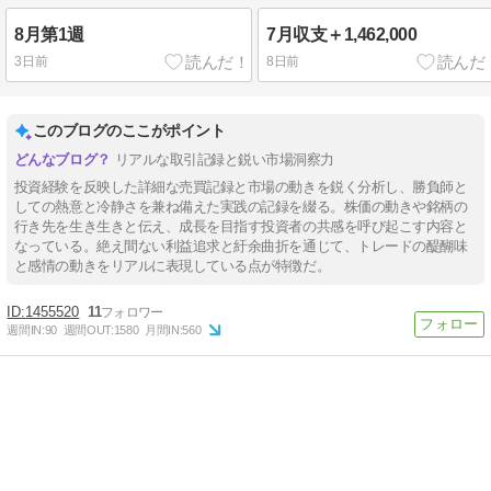
8月第1週
7月収支＋1,462,000
3日前
8日前
このブログのここがポイント
リアルな取引記録と鋭い市場洞察力
投資経験を反映した詳細な売買記録と市場の動きを鋭く分析し、勝負師と
しての熱意と冷静さを兼ね備えた実践の記録を綴る。株価の動きや銘柄の
行き先を生き生きと伝え、成長を目指す投資者の共感を呼び起こす内容と
なっている。絶え間ない利益追求と紆余曲折を通じて、トレードの醍醐味
と感情の動きをリアルに表現している点が特徴だ。
1455520
11
週間IN:
90
週間OUT:
1580
月間IN:
560