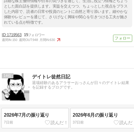
詳細な株主優待情報や日常の気づきを通じて、生活に役立つ情報とちょっ
とした面白話を提供します。実益を交えつつ、ちょっとした視点をプラス
した内容で、読者の日常や投資のヒントに自然と寄り添います。細やかな
体験やレビューを通じて、さりげなく興味や関心を引きつける工夫が施さ
れている点が特徴です。
1719563
15
週間IN:
150
週間OUT:
948
月間IN:
630
14
デイトレ徒然日記
退場経験のあるアラサーおっさんが日々のデイトレ結果
を記録するブログです。
2026年7月の振り返り
2026年6月の振り返り
7日前
37日前