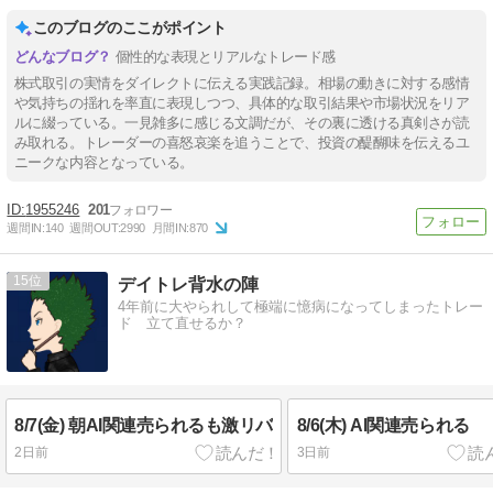
このブログのここがポイント
個性的な表現とリアルなトレード感
株式取引の実情をダイレクトに伝える実践記録。相場の動きに対する感情
や気持ちの揺れを率直に表現しつつ、具体的な取引結果や市場状況をリア
ルに綴っている。一見雑多に感じる文調だが、その裏に透ける真剣さが読
み取れる。トレーダーの喜怒哀楽を追うことで、投資の醍醐味を伝えるユ
ニークな内容となっている。
1955246
201
週間IN:
140
週間OUT:
2990
月間IN:
870
15
デイトレ背水の陣
4年前に大やられして極端に憶病になってしまったトレー
ド 立て直せるか？
8/7(金) 朝AI関連売られるも激リバ
8/6(木) AI関連売られる
2日前
3日前