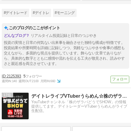
#デイトレード
#デイトレ
#モーニング
このブログのここがポイント
リアルタイム投資記録と日常のつぶやき
投資の実情と日常の何気ない出来事を融合させた独特な構成が特徴です。
投資結果や所要時間を詳細に記録しつつ、気軽なつぶやきや食事の感想も
交えながら、多面的な視点を提供しています。飾らない文章でありなが
ら、具体的な数字とともに感情や流れを伝える工夫が散見され、読みやす
さと親近感を両立させています。
2125393
5
週間IN:
140
週間OUT:
2100
月間IN:
660
17
デイトレライブVTuberうらめん☆株のザラバどうでSHOW
YouTubeチャンネル「株のザラバどうでSHOW」の情報
提供してます。デイトレーダーVTuberうらめんがライブ
生配信。