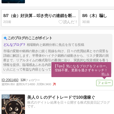
8/7（金）好決算→叩き売りの連鎖を断ち切れ
8/6（木）騙し
2日前
3日前
このブログのここがポイント
相場動向と銘柄分析に焦点を当てる投稿
市場の変動や銘柄の動きに鋭く視線を向け、日々の売買結果とその背景を
詳細に解説します。半導体やハイテク銘柄の値動きから、リスク要因の洞
察まで、リアルタイムの株式取引の裏側に迫り、実践的な投資感覚を養う
情報を提供。臨場感あふれる内容とともに、投機的な動きの理解を深めた
【Tips】気になるブログをフォロー。

い人にとって有益な内容となっています。
登録不要。更新を逃さずキャッチ！
閉じる
2061460
124
週間IN:
850
週間OUT:
14930
月間IN:
3400
2
美人ＯＬのデイトレードで100億稼ぐ
株式のデイトレ結果を日々公開する株式投資日記ブログ
です。