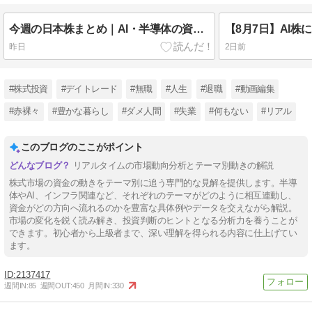
今週の日本株まとめ｜AI・半導体の資金はどこへ？1週間の動きから見えた次の注目テーマ
昨日
2日前
#株式投資
#デイトレード
#無職
#人生
#退職
#動画編集
#赤裸々
#豊かな暮らし
#ダメ人間
#失業
#何もない
#リアル
このブログのここがポイント
リアルタイムの市場動向分析とテーマ別動きの解説
株式市場の資金の動きをテーマ別に追う専門的な見解を提供します。半導
体やAI、インフラ関連など、それぞれのテーマがどのように相互連動し、
資金がどの方向へ流れるのかを豊富な具体例やデータを交えながら解説。
市場の変化を鋭く読み解き、投資判断のヒントとなる分析力を養うことが
できます。初心者から上級者まで、深い理解を得られる内容に仕上げてい
ます。
2137417
週間IN:
85
週間OUT:
450
月間IN:
330