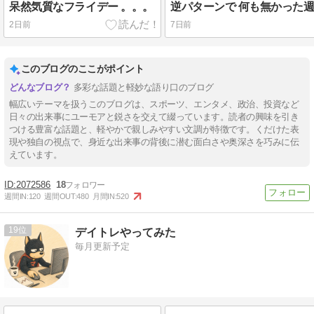
呆然気質なフライデー 。。。
2日前
7日前
このブログのここがポイント
多彩な話題と軽妙な語り口のブログ
幅広いテーマを扱うこのブログは、スポーツ、エンタメ、政治、投資など
日々の出来事にユーモアと鋭さを交えて綴っています。読者の興味を引き
つける豊富な話題と、軽やかで親しみやすい文調が特徴です。くだけた表
現や独自の視点で、身近な出来事の背後に潜む面白さや奥深さを巧みに伝
えています。
2072586
18
週間IN:
120
週間OUT:
480
月間IN:
520
19
デイトレやってみた
毎月更新予定