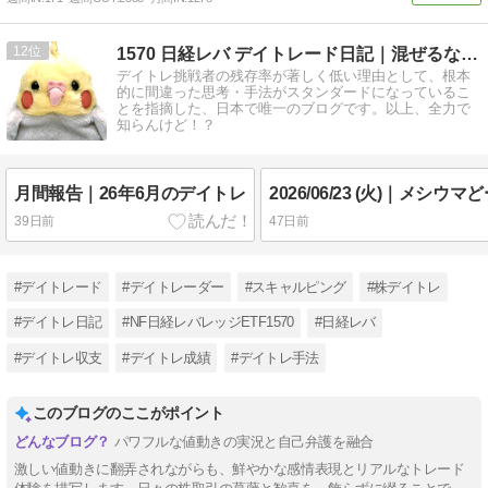
12
1570 日経レバ デイトレード日記｜混ぜるな危険 …
デイトレ挑戦者の残存率が著しく低い理由として、根本
的に間違った思考・手法がスタンダードになっているこ
とを指摘した、日本で唯一のブログです。以上、全力で
知らんけど！？
月間報告｜26年6月のデイトレ
39日前
47日前
#デイトレード
#デイトレーダー
#スキャルピング
#株デイトレ
#デイトレ日記
#NF日経レバレッジETF1570
#日経レバ
#デイトレ収支
#デイトレ成績
#デイトレ手法
このブログのここがポイント
パワフルな値動きの実況と自己弁護を融合
激しい値動きに翻弄されながらも、鮮やかな感情表現とリアルなトレード