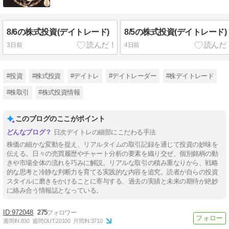
8/6の株式投資(デイトレード)
8/5の株式投資(デイトレード)
3日前
4日前
#投資
#株式投資
#デイトレ
#デイトレーダー
#株デイトレード
#株取引
#株式投資情報
このブログのここがポイント
日次デイトレの細部にこだわる手法
株価の細かな変動を捉え、リアルタイムの取引記録を通じて投資の妙味を
伝える。日々の売買履歴やチャート分析の要素を織り交ぜ、個別銘柄の動
きや市場全体の流れを巧みに解説。リアルな取引の積み重なりから、戦略
的な思考と冷静な判断力を育てる実践的な内容を追究。読者が自らの投資
スタイルに磨きをかけることに寄与する、過去の実績と未来の期待が絶妙
に絡み合う情報誌となっている。
972048
275
週間IN:
830
週間OUT:
20100
月間IN:
3710