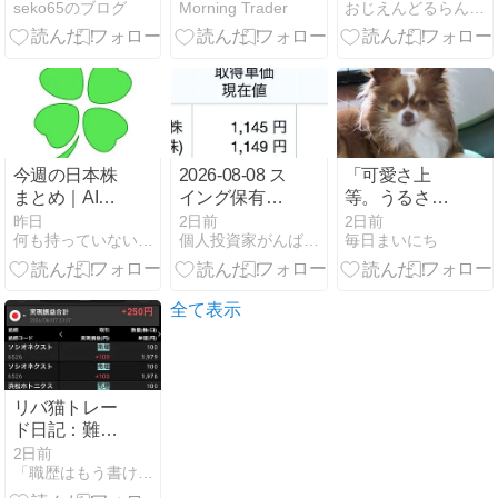
seko65のブログ
Morning Trader
おじえんどるらんど | 〜おじさんの投資の夢の国〜
ら一転、レー
ザーテック被
弾。前週比+4
万の“実質トン
トン”週』
（8/3〜8/7）
今週の日本株
2026-08-08 ス
「可愛さ上
まとめ｜AI・
イング保有の
等。うるささ
半導体の資金
状況
向かうところ
昨日
2日前
2日前
何も持っていない無職が人生を豊かにするまで
個人投資家がんばろう！
毎日まいにち
はどこへ？1
敵なし」の
週間の動きか
犬。
ら見えた次の
注目テーマ
全て表示
リバ猫トレー
ド日記：難易
度高めの相場
2日前
「職歴はもう書けない。だから株で人生リバらせる。
でしぶとく＋
250円！「無