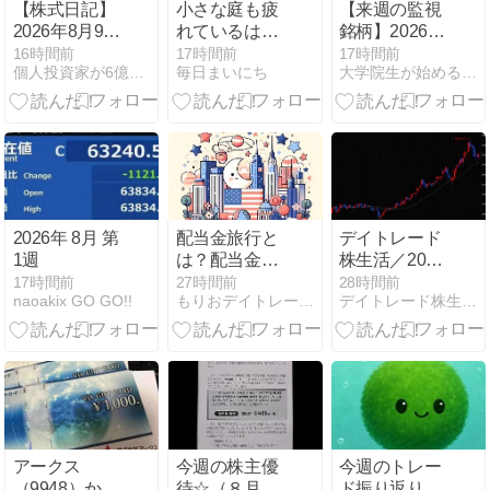
【株式日記】
小さな庭も疲
【来週の監視
目」
2026年8月9日
れているは
銘柄】2026年
日経は押し目
ず。
8月第1週8月3
16時間前
17時間前
17時間前
個人投資家が6億円稼いだブログ
毎日まいにち
大学院生が始める株式投資
買いでリバウ
日～8月7日 ～
ンド！来週も
決算シーズン
AI半導体が買
ピーク～
われる展開
か？
2026年 8月 第
配当金旅行と
デイトレード
1週
は？配当金だ
株生活／2026
けで旅費をま
年8月3日～8
17時間前
27時間前
28時間前
naoakix GO GO!!
もりおデイトレード日記
デイトレード株生活！空売り担がれ目指せ年収1千万
かなう考え方
月7日
と始め方を解
説
アークス
今週の株主優
今週のトレー
（9948）から
待☆（８月第
ド振り返り