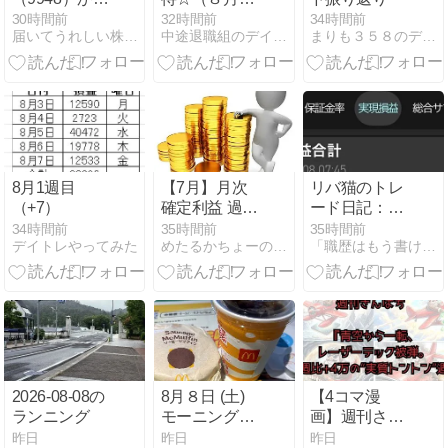
選んだ株主優
２週）
30時間前
32時間前
34時間前
届いてうれしい株主優待日記＆デイトレ
中途退職組のデイトレード＆株主優待生活日記
まりも３５８のデイトレ日誌
待が届きまし
た
8月1週目
【7月】月次
リバ猫のトレ
（+7）
確定利益 過去
ード日記：8
最高額で+○○
月第1週総ま
34時間前
35時間前
35時間前
デイトレやってみた
めたるかちょーのIPOゆる日記
「職歴はもう書けない。だから株で人生リバらせる。
万円
とめ！波乱の
好スタートと
今週のベス
ト・ワースト
3🐾✨
2026-08-08の
8月８日 (土)
【4コマ漫
ランニング
モーニング
画】週刊さん
McDonald's
ぱち『青空か
昨日
昨日
昨日