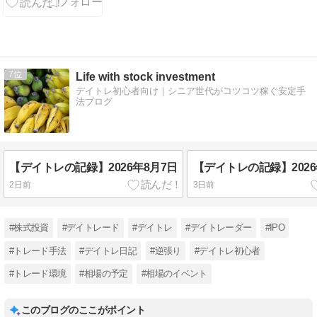
傷で生還」も
立派な勝利🐾
✨
7
Life with stock investment
デイトレ初心者向け｜シニア世代がコツコツ稼ぐ安定手
法ブログ
【デイトレの記録】2026年8月7日
【デイトレの記録】2026
2日前
3日前
#株式投資
#デイトレード
#デイトレ
#デイトレーダー
#IPO
#トレード手法
#デイトレ日記
#逆張り
#デイトレ初心者
#トレード環境
#相場の予定
#相場のイベント
このブログのここがポイント