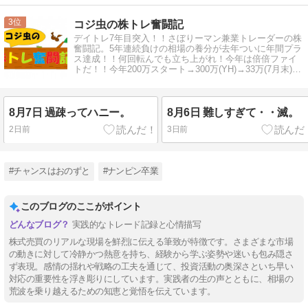
3
コジ虫の株トレ奮闘記
デイトレ7年目突入！！さぼりーマン兼業トレーダーの株
奮闘記。5年連続負けの相場の養分が去年ついに年間プラ
ス達成！！何回転んでも立ち上がれ！今年は倍倍ファイ
トだ！！今年200万スタート→300万(YH)→33万(7月末)→
退場か！？
8月7日 過疎ってハニー。
8月6日 難しすぎて・・滅。
2日前
3日前
#チャンスはおのずと
#ナンピン卒業
このブログのここがポイント
実践的なトレード記録と心情描写
株式売買のリアルな現場を鮮烈に伝える筆致が特徴です。さまざまな市場
の動きに対して冷静かつ熱意を持ち、経験から学ぶ姿勢や迷いも包み隠さ
ず表現。感情の揺れや戦略の工夫を通じて、投資活動の奥深さといち早い
対応の重要性を浮き彫りにしています。実践者の生の声とともに、相場の
荒波を乗り越えるための知恵と覚悟を伝えています。