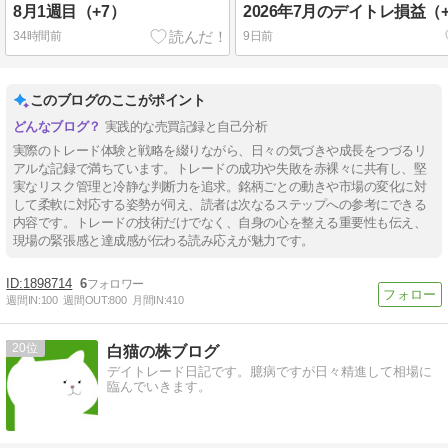
8月1週目（+7）
2026年7月のデイトレ損益（+8
34時間前
9日前
このブログのここがポイント
実践的な売買記録と自己分析
実際のトレード体験と戦略を綴りながら、日々の気づきや成長をつづるリ
アルな記録で満ちています。トレードの成功や失敗を赤裸々に共有し、堅
実なリスク管理と冷静な判断力を追求。銘柄ごとの動きや市場の変化に対
して柔軟に対応する姿勢が伺え、読者は次なるステップへの参考にできる
内容です。トレードの技術だけでなく、自身の心を整える重要性も伝え、
現場の緊張感と達成感が伝わる読み応えが魅力です。
1898714
6
週間IN:
100
週間OUT:
800
月間IN:
410
20
白猫の株ブログ
デイトレード日記です。臆病ですが日々精進して相場に
臨んでいきます。