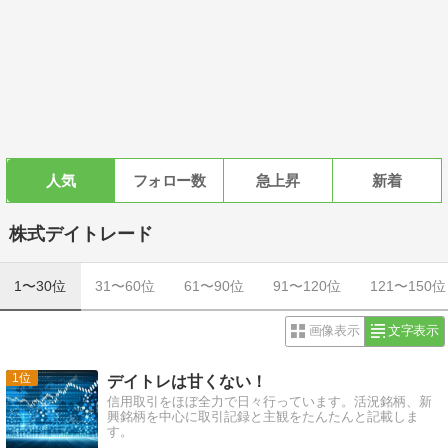
人気
フォロー数
急上昇
新着
株式デイトレード
1〜30位
31〜60位
61〜90位
91〜120位
121〜150位
画像表示
文字表示
1
デイトレは甘くない！
信用取引をほぼ全力で日々行っています。活況銘柄、新
興銘柄を中心に取引記録と主観をたんたんと記載しま
す。