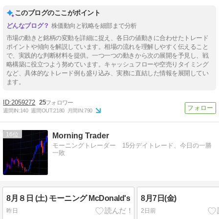
このブログのここがポイント
株価動向と戦略を細部まで分析
市場の動きと銘柄の変動を詳細に捉え、各日の値動きに合わせたトレード
ポイントや傾向を解説しています。相場の流れを理解しやすく伝えること
で、実践的な判断材料を提供。一つ一つの動きから次の展開を予見し、戦
略構築に役立つよう努めています。キャッシュフローや空売りタイミング
など、具体的なトレード例も盛り込み、実務に直結した情報を展開してい
ます。
2059272
25
週間IN:
140
週間OUT:
2180
月間IN:
790
16
Morning Trader
モーニングトレーダー 15分デイトレード、今日の一勝
一敗
8月８日 (土) モーニング McDonald's
8月7日(金)
昨日
2日前