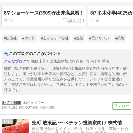
8/7 ショーケース(3909)が出来高急増！
8/7 多木化学(402
2日前
2日前
#低位株
#ボロ株
#上がりそうな株
#連騰
#買いサイン
#続落
このブログのここがポイント
株価上昇と出来高増加に焦点を当てる分析手法
株式市場の動向を鋭く捉え、連騰銘柄や出来高急増銘柄を分かりやすく解
説します。値上がり率や出来高の倍増など、投資に役立つ情報を的確に伝
えることで、資産運用の新たな視点を提供します。シンプルな言葉選び
で、複雑さを排除しながらも、見逃せないポイントを際立たせているのが
特徴です。
2119889
25
週間IN:
210
週間OUT:
900
月間IN:
950
10
兜町 放浪記 〜 ベテラン投資家向け 株式情報ブログ
株式市況分析をメインに政治・経済・文化・芸能・社会