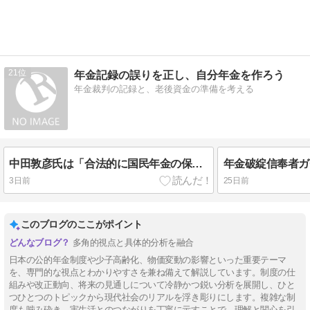
21
年金記録の誤りを正し、自分年金を作ろう
年金裁判の記録と、老後資金の準備を考える
中田敦彦氏は「合法的に国民年金の保険料を未納」という武勇伝を作ったかもしれない
3日前
25日前
このブログのここがポイント
多角的視点と具体的分析を融合
日本の公的年金制度や少子高齢化、物価変動の影響といった重要テーマ
を、専門的な視点とわかりやすさを兼ね備えて解説しています。制度の仕
組みや改正動向、将来の見通しについて冷静かつ鋭い分析を展開し、ひと
つひとつのトピックから現代社会のリアルを浮き彫りにします。複雑な制
度も噛み砕き、実生活とのつながりを丁寧に示すことで、理解と関心を引