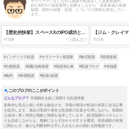
サラリーマンをしながら副業や投資をして資産形成中。
約1,000万の資産運用と副業をしながら「資産形成の基礎
知識・節約や副業・投資」についての情報を発信してい
ます。
【歴史的快挙】スペースXのIPO成功と投資家が直面するコモディティ化の罠
47日前
75日前
#インデックス投資
#サラリーマン投資家
#株式投資
#資産形成
#分散投資
#高配当株投資
#投資初心者
#投資ブログ
#幸福度
#倹約
#米国投資
#投資×副業
このブログのここがポイント
市場動向を鋭く洞察する投資情報
多角的な視点と鋭い分析を融合させ、市場の潮流や投資の本質に迫る記事
を提供します。過去の実績や著名な投資家の言葉を引用しながら、長期的
な成功へ導く明快な戦略と洞察を追求しています。経済指標やメガトレン
ドを詳述しながらも、難解にならず分かりやすさを重視。投資経験の有無
に関わらず、確かな判断材料を手に入れるための頼れる情報源です。