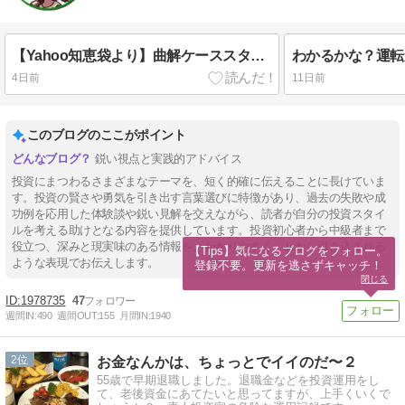
【Yahoo知恵袋より】曲解ケーススタディ。20代の6割が投資をするようになる未来が！？を400字で。
4日前
11日前
このブログのここがポイント
鋭い視点と実践的アドバイス
投資にまつわるさまざまなテーマを、短く的確に伝えることに長けていま
す。投資の賢さや勇気を引き出す言葉選びに特徴があり、過去の失敗や成
功例を応用した体験談や鋭い見解を交えながら、読者が自分の投資スタイ
ルを考える助けとなる内容を提供しています。投資初心者から中級者まで
役立つ、深みと現実味のある情報を、わかりやすく、しかし引き込まれる
【Tips】気になるブログをフォロー。

ような表現でお伝えします。
登録不要。更新を逃さずキャッチ！
閉じる
1978735
47
週間IN:
490
週間OUT:
155
月間IN:
1940
2
お金なんかは、ちょっとでイイのだ〜２
55歳で早期退職しました。退職金などを投資運用をし
て、老後資金にあてたいと思ってますが、上手くいくで