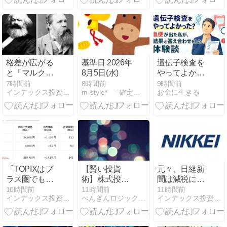
CNBC】
まる
の読み方
格差が広がる
基準日 2026年
遺伝子検査を
と「マルクス
8月5日(水)
やってよかっ
主義」なのか
た？血便が出
7時間前
8時間前
9時間前
インデックス投資家の老後生活<実践編>
m-style* - 確定拠出年金の値動き備忘録 -
お金に生きる
た私が、結果
と答え合わせ
をした体験談
「TOPIXはプ
【賢い投資
元々、日経新
ラス圏でも日
術】株式投資
聞は減税に反
経は1千円
で税制優遇を
対だったが 今
10時間前
11時間前
11時間前
インデックス投資家の老後生活<実践編>
ぺんぎんロジックFP講座
インデックス投資家の老後生活<実践編>
安、金は大幅
活用して個別
朝の日経から
高だあ！」今
株を最大効率
26年8月6日
日の日本株と
で運用する方
【経済情勢】