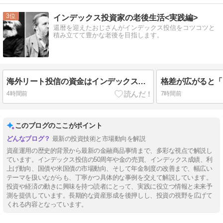
3
インデックス投資家の老後生活<実践編>
還暦を迎えたおじさんがインデックス投信をコツコツと
積み立てて豊かな老後を目指します。
海外リート投信の資金はインデックス型へ 日経夕刊から8月6日【今日の出来事】
格差が広がると「
4時間前
7時間前
このブログのここがポイント
最新の投資技術と市場動向を解説
資産運用の歴史的背景から最新の金融商品事情まで、多彩な視点で解説し
ています。インデックス投信の50周年や金の売買、インデックス成績、利
上げ動向、国債や米国債の市場動向、そして年金制度の改善まで、幅広い
テーマを扱いながらも、丁寧かつ具体的な事例を交えて解説しています。
投資や経済の動きに興味を持つ読者にとって、実践に役立つ情報と未来予
測を提供しています。長期的な資産形成を後押しし、投資の視野を広げて
くれる内容となっています。