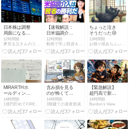
金価格
法
日本株は調整
【速報解説：
ちょっと泣き
局面になると
日米協調介入
そうだった😢
どのくらいで
の勝者は財務
12時間前
12時間前
13時間前
夢見る父さんのコツコツ投資日記
動画で学ぶ投資＆経済学
お独り様あらふぃふ備忘録
回復してきた
省だ】ベッセ
か
ント財務長官
の思惑／財務
省の調整力／
官邸と財務省
のパワーバラ
ンス／円安は
止まるのか？
MIRARTHホ
含み損を見る
【緊急解説】
／日銀は金利
ールディング
のが怖くて口
超円高で新
を上げるの
スから配当金
座を開けない
NISA資産が激
14時間前
14時間前
14時間前
か？／高市政
1億円貯めてFIREを目指すブログ
3階建ての資産形成
Burdon’s View
の入金があり
｜「見ない」
減！日米協調
権の行方
ました
と「待つ」を
介入の裏側と
【PIVOT】
分ける確認日
今後取るべき
「生存戦略」