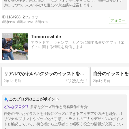
き出しつつ、未来へ向けた進むべき道筋を提案します。
1184908
2
週間IN:
10
週間OUT:
58
月間IN:
56
22
TomorrowLife
アウトドア、キャンプ、カメラに関する事やアフィリエ
イトに関する情報を発信します
リアルでかわいいクジラのイラストをグッズにしてみました
2年1ヶ月前
2年4ヶ月前
このブログのここがポイント
多彩なグッズ制作と簡易操作の紹介
自分の描いたイラストを手軽にグッズにできるアイデアや方法を紹介。オ
リジナルプリントやグッズ化の手順、イラストの工夫やデザインのポイン
トも解説していて、初心者から上級者まで幅広く役立つ情報が充実してい