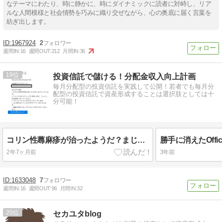
なテーマにわたり、時に静かに、時にダイナミックに読者に対峙し、リア
ルな人間模様と社会情勢を巧みに織り交ぜながら、心の奥底に届く言葉を
紡ぎ出します。
1967924
2
週間IN:
16
週間OUT:
212
月間IN:
36
19
投資信託で儲ける！分配金収入向上計画
毎月分配型の投資信託を実践して公開！若者でも毎月分
配型の投資信託で資産形成することは選択肢としては十
分可能！
コリン性蕁麻疹が治ったようだ？まじ奇跡ｗ
勝手に消えたOffi
2年7ヶ月前
3年前
1633048
7
週間IN:
16
週間OUT:
96
月間IN:
32
20
セカユタblog