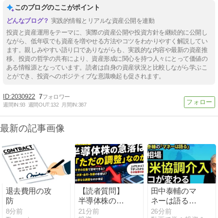
このブログのここがポイント
実践的情報とリアルな資産公開を連動
投資と資産運用をテーマに、実際の資産公開や投資方針を継続的に公開し
ながら、低年収でも資産を増やせる方法やコツをわかりやすく解説してい
ます。親しみやすい語り口でありながらも、実践的な内容や最新の資産推
移、投資の哲学の共有により、資産形成に関心を持つ人々にとって価値の
ある情報源となっています。読者は自身の資産状況と比較しながら学ぶこ
とができ、投資へのポジティブな意識喚起も促されます。
2030922
7
週間IN:
93
週間OUT:
132
月間IN:
387
最新の記事画像
退去費用の攻
【読者質問】
田中泰輔のマ
防
半導体株の急
ネーは語る：
落は「ただの
【円相場】日
8分前
21分前
26分前