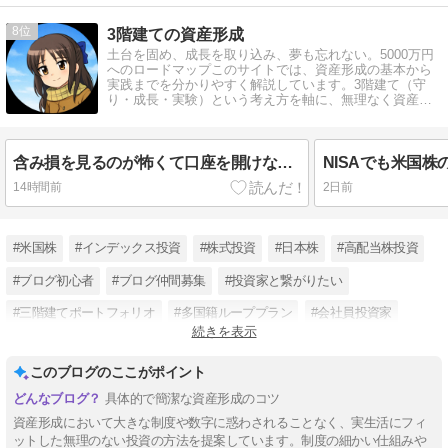
8
3階建ての資産形成
土台を固め、成長を取り込み、夢も忘れない。5000万円
へのロードマップこのサイトでは、資産形成の基本から
実践までを分かりやすく解説しています。3階建て（守
り・成長・実験）という考え方を軸に、無理なく資産を
増やす方法をまとめています。
含み損を見るのが怖くて口座を開けない｜「見ない」と「待つ」を分ける確認日
14時間前
2日前
#米国株
#インデックス投資
#株式投資
#日本株
#高配当株投資
#ブログ初心者
#ブログ仲間募集
#投資家と繋がりたい
#三階建てポートフォリオ
#多国籍ループプラン
#会社員投資家
続きを表示
#漫画から考える投資
このブログのここがポイント
具体的で簡潔な資産形成のコツ
資産形成において大きな制度や数字に惑わされることなく、実生活にフィ
ットした無理のない投資の方法を提案しています。制度の細かい仕組みや