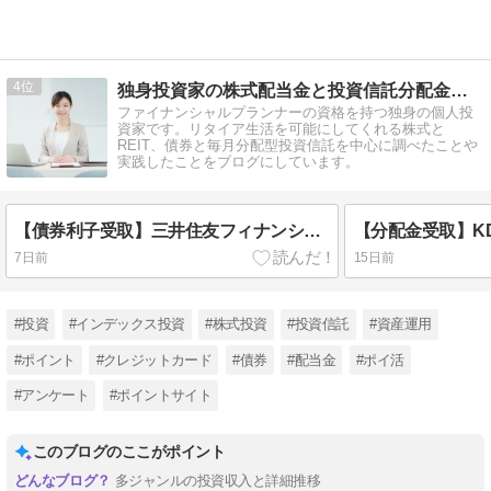
4
独身投資家の株式配当金と投資信託分配金でセミリタイア生活
ファイナンシャルプランナーの資格を持つ独身の個人投
資家です。リタイア生活を可能にしてくれる株式と
REIT、債券と毎月分配型投資信託を中心に調べたことや
実践したことをブログにしています。
【債券利子受取】三井住友フィナンシャルグループ第20回劣後債（8316）2026年7月
7日前
15日前
#投資
#インデックス投資
#株式投資
#投資信託
#資産運用
#ポイント
#クレジットカード
#債券
#配当金
#ポイ活
#アンケート
#ポイントサイト
このブログのここがポイント
多ジャンルの投資収入と詳細推移