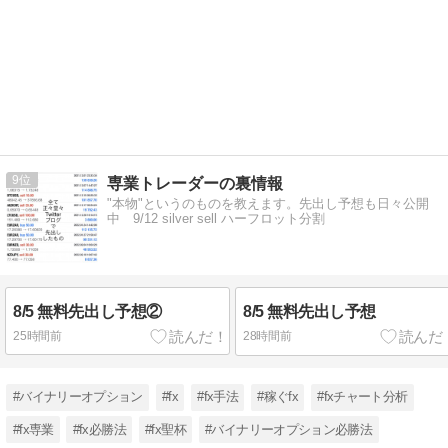
9
専業トレーダーの裏情報
"本物"というのものを教えます。先出し予想も日々公開
中 9/12 silver sell ハーフロット分割
8/5 無料先出し予想②
8/5 無料先出し予想
25時間前
28時間前
#バイナリーオプション
#fx
#fx手法
#稼ぐfx
#fxチャート分析
#fx専業
#fx必勝法
#fx聖杯
#バイナリーオプション必勝法