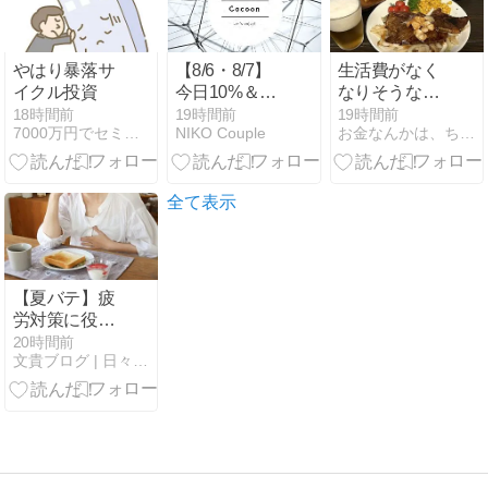
やはり暴落サ
【8/6・8/7】
生活費がなく
イクル投資
今日10%＆明
なりそうなの
日12%台が登
で損切りしま
18時間前
19時間前
19時間前
7000万円でセミリタイアブログ
NIKO Couple
お金なんかは、ちょっとでイイのだ〜２
場！ソーシャ
した！
ルレンディン
グ・不動産CF
投資可能ファ
全て表示
ンド全件チェ
ック
【夏バテ】疲
労対策に役立
つ成分とサプ
20時間前
文貴ブログ | 日々徒然なるままに
リ5種を解説