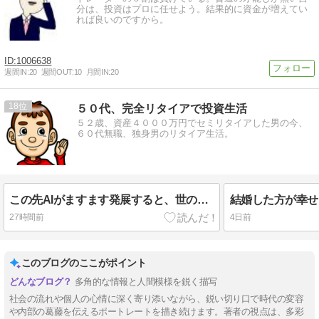
分は、投資はプロに任せよう。結果的に資金が増えてい
れば良いのですから。
1006638
週間IN:
20
週間OUT:
10
月間IN:
20
18
５０代、完全リタイアで投資生活
５２歳、資産４０００万円でセミリタイアした男の今、
６０代無職、独身男のリタイア生活。
この先AIがますます発展すると、世の中はどうなるか
結婚した方が幸せ
27時間前
4日前
このブログのここがポイント
多角的な情報と人間模様を鋭く描写
社会の流れや個人の心情に深く寄り添いながら、鋭い切り口で時代の変容
や内部の葛藤を伝えるポートレートを描き続けます。著者の視点は、多彩