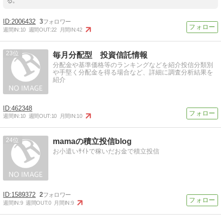
る。
2006432
3
週間IN:
10
週間OUT:
22
月間IN:
42
23
毎月分配型 投資信託情報
分配金や基準価格等のランキングなどを紹介投信分類別
や手堅く分配金を得る場合など、詳細に調査分析結果を
紹介
462348
週間IN:
10
週間OUT:
10
月間IN:
10
24
mamaの積立投信blog
お小遣いｻｲﾄで稼いだお金で積立投信
1589372
2
週間IN:
9
週間OUT:
0
月間IN:
9