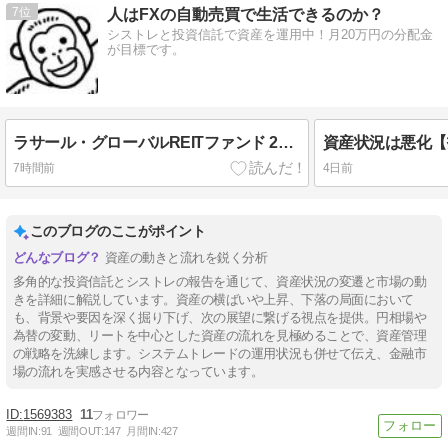
7
人はFXの自動売買で生活できるのか？
シストレと投資信託で資産を運用中！月20万円の分配金
が目標です。
ラサール・グローバルREITファンド 269期(8月)の分配金
資産状況は悪化【
7時間前
4日前
このブログのここがポイント
資産の動きと流れを鋭く分析
多角的な投資信託とシストレの報告を通じて、資産状況の変遷と市場の動
きを詳細に解説しています。資産の横ばいや上昇、下落の局面において
も、背景や要因を深く掘り下げ、次の展望に繋げる視点を提供。円相場や
為替の変動、リートを中心とした資産の流れを見極めることで、資産管理
の戦略を洗練します。システムトレードの運用状況も併せて伝え、金融市
場の流れを実感させる内容となっています。
1569383
11
週間IN:
91
週間OUT:
147
月間IN:
427