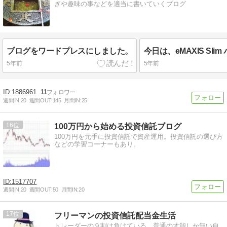
ぎや趣味の事などを適当に書いていくブログ
ブログをワードプレスにしました。
5年前
5年前
1886961
11
週間IN:
20
週間OUT:
145
月間IN:
25
16
100万円から始める投資信託ブログ
100万円を元手に投資信託で資産運用。投資信託の選び方
などの学習コーナーもあり。
1517707
週間IN:
20
週間OUT:
50
月間IN:
20
17
フリーマンの投資信託配当金生活
トレーダーの９割は負けている。普通の才能しか無い自