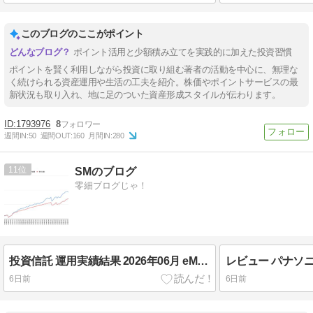
このブログのここがポイント
ポイント活用と少額積み立てを実践的に加えた投資習慣
ポイントを賢く利用しながら投資に取り組む著者の活動を中心に、無理な
く続けられる資産運用や生活の工夫を紹介。株価やポイントサービスの最
新状況も取り入れ、地に足のついた資産形成スタイルが伝わります。
1793976
8
週間IN:
50
週間OUT:
160
月間IN:
280
11
SMのブログ
零細ブログじゃ！
投資信託 運用実績結果 2026年06月 eMAXIS Slim全世界株式オールカントリー+8資産
6日前
6日前