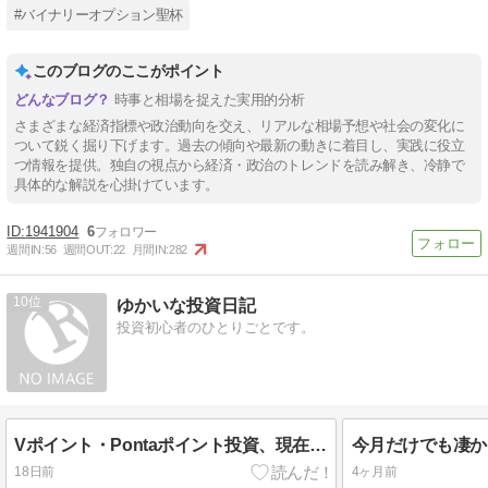
#バイナリーオプション聖杯
このブログのここがポイント
時事と相場を捉えた実用的分析
さまざまな経済指標や政治動向を交え、リアルな相場予想や社会の変化に
ついて鋭く掘り下げます。過去の傾向や最新の動きに着目し、実践に役立
つ情報を提供。独自の視点から経済・政治のトレンドを読み解き、冷静で
具体的な解説を心掛けています。
1941904
6
週間IN:
56
週間OUT:
22
月間IN:
282
10
ゆかいな投資日記
投資初心者のひとりごとです。
Vポイント・Pontaポイント投資、現在は？
今月だけでも凄か
18日前
4ヶ月前