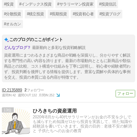
#投資
#インデックス投資
#サラリーマン投資家
#投資信託
#分散投資
#積立投資
#長期投資
#投資初心者
#投資ブログ
#オルカン
このブログのここがポイント
最新動向と多彩な投資戦略解説
資産運用にまつわるさまざまな商品や戦略を深掘りし、分かりやすく解説
する専門性の高い内容を誇ります。最新の市場動向とともに新商品や類似
商品との比較、コスト構造や仕組みを丁寧に説明し、初心者や経験者問わ
ず、投資判断を後押しする情報を提供します。豊富な図解や具体的な事例
を交え、投資の本質に迫る内容が特徴です。
2135889
2
週間IN:
42
週間OUT:
132
月間IN:
252
13
ひろきちの資産運用
2020年8月から40代サラリーマンがお金の不安を少しで
も減らすため知識ゼロから投資を実践して、得た知識や
経験談を書いていきます。投資の目的 : 老後不安の解消
と 子供たちへのお金の教育