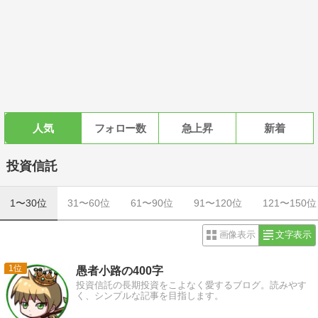
人気
フォロー数
急上昇
新着
投資信託
1〜30位
31〜60位
61〜90位
91〜120位
121〜150位
画像表示
文字表示
1
愚者小路の400字
投資信託の長期投資をこよなく愛するブログ。読みやす
く、シンプルな記事を目指します。