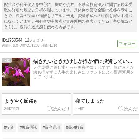
配当金や利子収入を中心に、株式や債券、不動産投資法人に関する現金受
取の詳細な履歴と分析を綴っています。具体例や受取金額の推移を示すこ
とで、投資の実績や進捗をリアルに伝え、資産形成への理解を深める構成
になっています。初心者や中級者が資産運用の参考とできる丁寧な解説と
ともに、投資の達成感も伝わる内容です。
1750544
12
週間IN:
180
週間OUT:
280
月間IN:
810
5
描きたいときだけしか描かずに投資しているクソ絵描き
人生黄昏に差し掛かった画家の端くれです。既にろくな
絵も描かずに人生の楽しみにファンドによる資産運用を
しています。
ようやく反発も
寝てしまった
26時間前
2日前
#投資
#投資信託
#資産運用
#長期投資