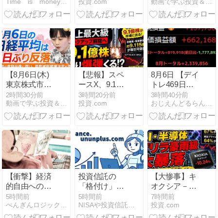
Time is moneyキムのお金日記
投資.com
動画で学ぶ投資＆経済学
調整」なの
米協調介入 コ
か？
コが変わる
【トウシル・
楽天証券】
【8月6日(木)
【悲報】スペ
8月6日 【デイ
東京株式市
ースX、9.1億
トレ469日
場】日経平均
株の売り爆弾
目】〜これは
2時間30分前
3時間20分前
3時間40分前
動画で学ぶ投資＆経済学
投資.com
おじえんどるらんど | 〜おじさんの投資の夢の国〜
株価は反落📉
くるｗｗｗｗ
負けだ。実現
617円安も食
ｗ
プラスでも含
品・内需株が
み益が一日で
下支え／キオ
激減。AI関連
クシア急落、
に逆風、危険
サンディスク
な状況に逆戻
見通し下振れ
り〜
が波及／古河
【衝撃】経済
投資信託の
【大惨事】キ
電工データセ
的自由への最
「格付け」は
オクシア－
ンター需要で
短ルートは
信じていい？
10％、半導体
5時間前
5時間前
7時間前
予想引き上げ
ぺんぎんロジックFP講座
NISAや投資信託のFinance.ununplus.com
投資.com
ROEを意識し
モーニングス
株が壊滅ｗｗ
【日経
た副業から始
ター等の評価
ｗ