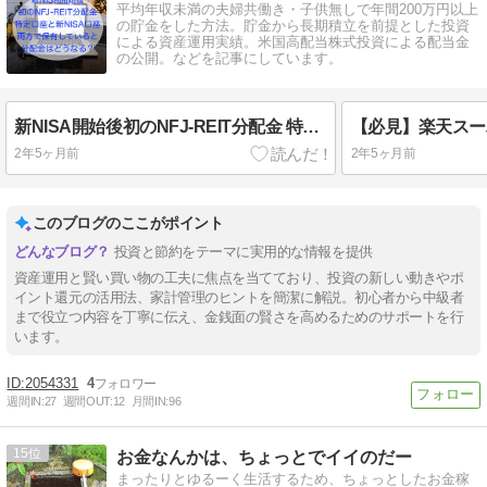
平均年収未満の夫婦共働き・子供無しで年間200万円以上
の貯金をした方法。貯金から長期積立を前提とした投資
による資産運用実績。米国高配当株式投資による配当金
の公開。などを記事にしています。
新NISA開始後初のNFJ-REIT分配金 特定口座と新NISA口座両方で保有しているとどうなる？
2年5ヶ月前
2年5ヶ月前
このブログのここがポイント
投資と節約をテーマに実用的な情報を提供
資産運用と賢い買い物の工夫に焦点を当てており、投資の新しい動きやポ
イント還元の活用法、家計管理のヒントを簡潔に解説。初心者から中級者
まで役立つ内容を丁寧に伝え、金銭面の賢さを高めるためのサポートを行
います。
2054331
4
週間IN:
27
週間OUT:
12
月間IN:
96
15
お金なんかは、ちょっとでイイのだー
まったりとゆるーく生活するため、ちょっとしたお金稼