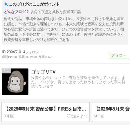
このブログのここがポイント
多角的視点と柔軟な資産運用論
株式や商品、市場全体の値動きに鋭く触れ、投資の不可解さや感覚を率直
に綴る。市場の動きを理解しつつも、本人の経験と観察を交えた投資判断
や心境の変化を詳細に述べており、ひとつの投資哲学を探求している。相
場の乱高下を冷静に捉え、損得だけに囚われず、確率と経験のみに基づく
投資姿勢を重視した記述が特徴的である。
2094519
4
週間IN:
160
週間OUT:
490
月間IN:
620
6
ゴリゴリTV
投資やお金について、有益な情報を発信しています。ま
た、ブログや、買ってよかった物やしてよかった事を発
信しています
【2026年6月末 資産公開】FIREを目指す低年収夫婦の下剋上物語【資産4,100万円突破】
33日前
61日前