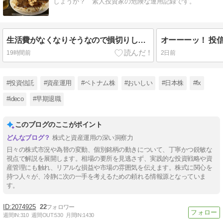
しょうか？ 素人投資家の危険な運用記録です。
生活費がなくなりそうなので損切りしました！
19時間前
2日前
#投資信託
#資産運用
#ベトナム株
#おいしい
#日本株
#fx
#ideco
#早期退職
このブログのここがポイント
株式と資産運用の深い洞察力
日々の株式市況や為替の変動、個別銘柄の動きについて、丁寧かつ鋭敏な
視点で解説を展開します。相場の要所を見逃さず、実践的な投資戦略や資
産管理にも触れ、リアルな損益や市場の雰囲気を伝えます。株式に関心を
持つ人々が、冷静に次の一手を考えるための頼れる情報源となっていま
す。
2074925
22
週間IN:
310
週間OUT:
530
月間IN:
1430