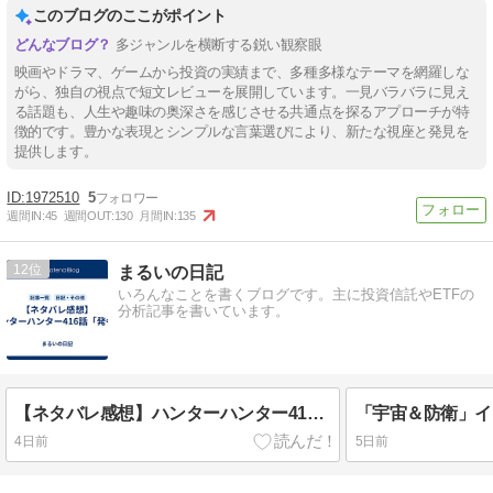
このブログのここがポイント
多ジャンルを横断する鋭い観察眼
映画やドラマ、ゲームから投資の実績まで、多種多様なテーマを網羅しな
がら、独自の視点で短文レビューを展開しています。一見バラバラに見え
る話題も、人生や趣味の奥深さを感じさせる共通点を探るアプローチが特
徴的です。豊かな表現とシンプルな言葉選びにより、新たな視座と発見を
提供します。
1972510
5
週間IN:
45
週間OUT:
130
月間IN:
135
12
まるいの日記
いろんなことを書くブログです。主に投資信託やETFの
分析記事を書いています。
【ネタバレ感想】ハンターハンター416話「発令」
4日前
5日前