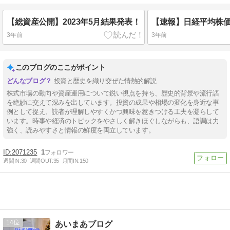
【総資産公開】2023年5月結果発表！
3年前
3年前
このブログのここがポイント
投資と歴史を織り交ぜた情熱的解説
株式市場の動向や資産運用について鋭い視点を持ち、歴史的背景や流行語
を絶妙に交えて深みを出しています。投資の成果や相場の変化を身近な事
例として捉え、読者が理解しやすくかつ興味を惹きつける工夫を凝らして
います。時事や経済のトピックをやさしく解きほぐしながらも、語調は力
強く、読みやすさと情報の鮮度を両立しています。
2071235
1
週間IN:
30
週間OUT:
35
月間IN:
150
14
あいまあブログ