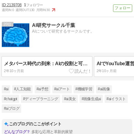
2139708
1
週間IN:
0
週間OUT:
130
月間IN:
30
20
AI研究サークル千葉
AIについて研究するサークルです。
メタバース時代の到来：AIの役割と可能性に迫る
2年10ヶ月前
2年10ヶ月前
#ai
#人工知能
#ai予想
#aiアート
#機械学習
#ai画像
#chatgpt
#ディープラーニング
#ai美女
#画像生成ai
#aiイラスト
#aiブログ
このブログのここがポイント
多彩な応用と革新的展望