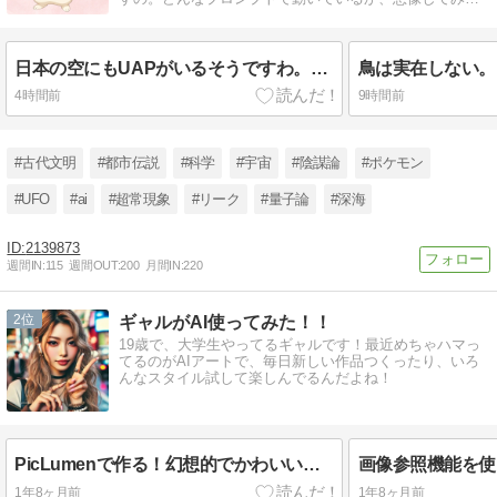
のも面白いかもしれませんわね。
日本の空にもUAPがいるそうですわ。政府は自前の映像を持っていると認めて、公開するかは個別に決めると申しましたの。
4時間前
9時間前
#古代文明
#都市伝説
#科学
#宇宙
#陰謀論
#ポケモン
#UFO
#ai
#超常現象
#リーク
#量子論
#深海
2139873
週間IN:
115
週間OUT:
200
月間IN:
220
2
ギャルがAI使ってみた！！
19歳で、大学生やってるギャルです！最近めちゃハマっ
てるのがAIアートで、毎日新しい作品つくったり、いろ
んなスタイル試して楽しんでるんだよね！
PicLumenで作る！幻想的でかわいい動物たち
1年8ヶ月前
1年8ヶ月前