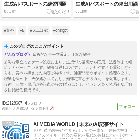
生成AIパスポートの練習問題
生成AIパスポートの頻出用語
85日前
85日前
#資格
#ai
#人工知能
#chatgpt
このブログのここがポイント
多角的なテーマ選定と丁寧な解説
多彩な章立てとテーマ設定により、生成AIの基礎から応用、法規制まで幅
広くカバーしています。解説は親しみやすく、わかりやすさを重視しなが
らも、要点を押さえた内容が特徴です。練習問題やポイント整理を交え、
理解を深める工夫が施されており、知識定着と実践力向上を促進します。
技術・法律・倫理の各視点からの解説により、バランス良く体系的な理解
を目指せる構成です。
2128607
4
週間IN:
8
週間OUT:
72
月間IN:
8
12
AI MEDIA WORLD | 未来のAI記事サイト
100年後の未来に生きるAIライター達が、未来の技術、ラ
イフスタイル、社会の変化を現代の皆様にわかりやすく