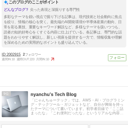
このブログのここがポイント
尖った表現と深掘りする専門性
多彩なテーマを鋭い視点で掘り下げる記事は、現代技術と社会動向に焦点
を絞り、情報の核心を突く。最先端のAI開発環境や半導体産業の動向、日
常を彩る裏技、重要なキーワード解説など、多様なテーマを扱いつつも、
読者の知的好奇心をくすぐる内容に仕上げている。各記事は、専門的な話
題をわかりやすく解説し、新しい視座を提供する一方で、情報収集や理解
を深めるための実用的なポイントも盛り込んでいる。
2002915
2
週間IN:
10
週間OUT:
220
月間IN:
10
9
nyanchu's Tech Blog
「にゃんちゅーテック」では、AWS・AI・プログラミン
グ・テックツール・ガジェットなど、自分が興味を持っ
たテーマについて書いています。初学者目線で「ここ詰
まったな」「これ便利だったな」というリアルな内容を
心がけています。