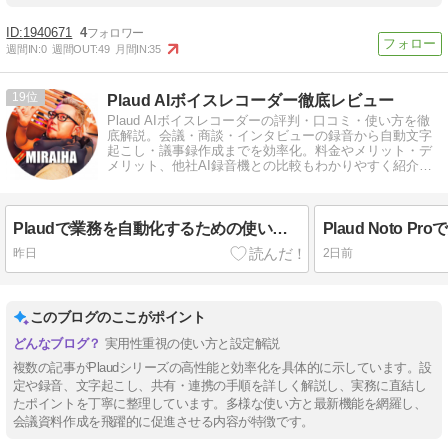
1940671
4
週間IN:
0
週間OUT:
49
月間IN:
35
19
Plaud AIボイスレコーダー徹底レビュー
Plaud AIボイスレコーダーの評判・口コミ・使い方を徹
底解説。会議・商談・インタビューの録音から自動文字
起こし・議事録作成までを効率化。料金やメリット・デ
メリット、他社AI録音機との比較もわかりやすく紹介し
ます。
Plaudで業務を自動化するための使い方ガイド
昨日
2日前
このブログのここがポイント
実用性重視の使い方と設定解説
複数の記事がPlaudシリーズの高性能と効率化を具体的に示しています。設
定や録音、文字起こし、共有・連携の手順を詳しく解説し、実務に直結し
たポイントを丁寧に整理しています。多様な使い方と最新機能を網羅し、
会議資料作成を飛躍的に促進させる内容が特徴です。