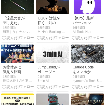
Loopから
Human on the
Loopへのパラ
ダイムシフト
「流星の音が
[08/07] 対話が
【Kiro】最新
聞こえた」は
拓く、知の最
バージョンリ
気のせいじゃ
短路。
リース！プラ
15時間前
15時間前
16時間前
臼宙 | うすチュウ。
MINA's Backlog 暇つぶしに解析する知の集積
AI Tools Hub
なかった。
（MINA）
グイン対応と
300年間ウソ
操作性向上を
つき扱いされ
解説
た目撃者たち
と、火球が鳴
らしていた本
当のもの。
お盆休みに一
JumpCloudが
Claude Code
気見＆映画館
AIエージェン
をスマホから
で観るならコ
トのIAM統制
操作する2つ
18時間前
21時間前
24時間前
最短比較！AIが教える「本当の評判」まとめ
3min AI
nyanchu's Tech Blog
レ！2026年夏
手順を提示
の方法｜
アニメ・劇場
Remote
版のリアルタ
Control vs ク
イム話題作ま
ラウド版の使
とめ
い分け