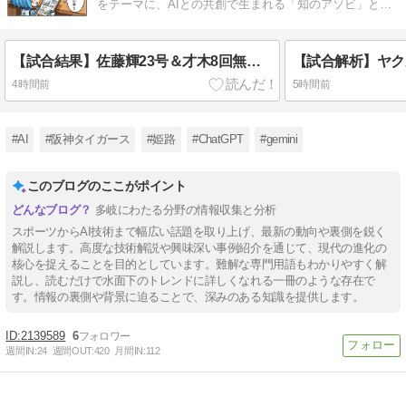
をテーマに、AIとの共創で生まれる「知のアソビ」と未
来の体験をお届けします。
【試合結果】佐藤輝23号＆才木8回無失点も...9回ドリスが捕まり痛恨の逆転負け 2026/08/07
4時間前
5時間前
#AI
#阪神タイガース
#姫路
#ChatGPT
#gemini
このブログのここがポイント
多岐にわたる分野の情報収集と分析
スポーツからAI技術まで幅広い話題を取り上げ、最新の動向や裏側を鋭く
解説します。高度な技術解説や興味深い事例紹介を通じて、現代の進化の
核心を捉えることを目的としています。難解な専門用語もわかりやすく解
説し、読むだけで水面下のトレンドに詳しくなれる一冊のような存在で
す。情報の裏側や背景に迫ることで、深みのある知識を提供します。
2139589
6
週間IN:
24
週間OUT:
420
月間IN:
112