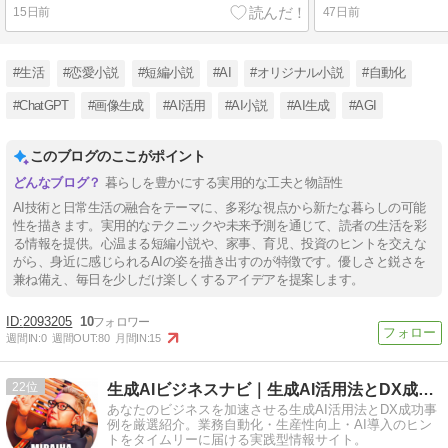
15日前
47日前
#生活
#恋愛小説
#短編小説
#AI
#オリジナル小説
#自動化
#ChatGPT
#画像生成
#AI活用
#AI小説
#AI生成
#AGI
このブログのここがポイント
暮らしを豊かにする実用的な工夫と物語性
AI技術と日常生活の融合をテーマに、多彩な視点から新たな暮らしの可能
性を描きます。実用的なテクニックや未来予測を通じて、読者の生活を彩
る情報を提供。心温まる短編小説や、家事、育児、投資のヒントを交えな
がら、身近に感じられるAIの姿を描き出すのが特徴です。優しさと鋭さを
兼ね備え、毎日を少しだけ楽しくするアイデアを提案します。
2093205
10
週間IN:
0
週間OUT:
80
月間IN:
15
22
生成AIビジネスナビ｜生成AI活用法とDX成功事例を厳選紹介
あなたのビジネスを加速させる生成AI活用法とDX成功事
例を厳選紹介。業務自動化・生産性向上・AI導入のヒン
トをタイムリーに届ける実践型情報サイト。