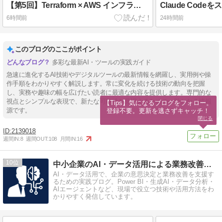
【第5回】Terraform × AWS インフラ自動化入門 — 本番運用で詰まるポイントと安全なインフラ変更のベストプラクティス
6時間前
24時間前
このブログのここがポイント
多彩な最新AI・ツールの実践ガイド
急速に進化するAI技術やデジタルツールの最新情報を網羅し、実用例や操
作手順をわかりやすく解説します。常に変化を続ける技術の動向を把握
し、実務や趣味の幅を広げたい読者に最適な内容を提供します。専門的な
視点とシンプルな表現で、新たな可能性を見据えるための一助となる情報
【Tips】気になるブログをフォロー。

源です。
登録不要。更新を逃さずキャッチ！
閉じる
2139018
週間IN:
8
週間OUT:
108
月間IN:
16
10
中小企業のAI・データ活用による業務改善相談室
AI・データ活用で、企業の意思決定と業務改善を支援す
るための実践ブログ。Power BI・生成AI・データ分析・
AIエージェントなど、現場で役立つ技術や活用方法をわ
かりやすく発信しています。