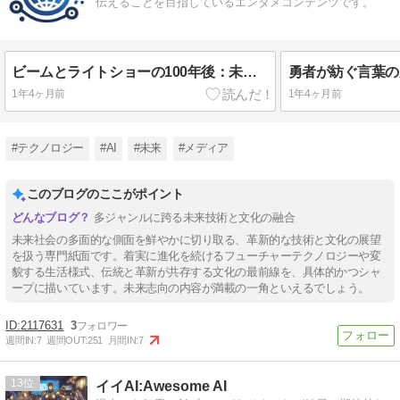
伝えることを目指しているエンタメコンテンツです。
ビームとライトショーの100年後：未来の光の芸術
1年4ヶ月前
1年4ヶ月前
#テクノロジー
#AI
#未来
#メディア
このブログのここがポイント
多ジャンルに跨る未来技術と文化の融合
未来社会の多面的な側面を鮮やかに切り取る、革新的な技術と文化の展望
を扱う専門紙面です。着実に進化を続けるフューチャーテクノロジーや変
貌する生活様式、伝統と革新が共存する文化の最前線を、具体的かつシャ
ープに描いています。未来志向の内容が満載の一角といえるでしょう。
2117631
3
週間IN:
7
週間OUT:
251
月間IN:
7
13
イイAI:Awesome AI