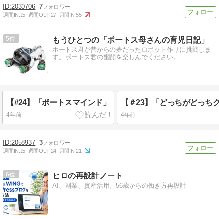
2030706
7
週間IN:
15
週間OUT:
27
月間IN:
55
5
もうひとつの「ポートス母さんの育児日記」
ポートス君が昔からの夢だったロボット作りに挑戦しま
す。ポートス君の奮闘を楽しんでください。
【#24】「ポートスマインド」
【＃23】「どっちがどっち
4年前
4年前
2058937
3
週間IN:
15
週間OUT:
24
月間IN:
21
6
ヒロの再設計ノート
AI、副業、資産活用。56歳からの働き方再設計