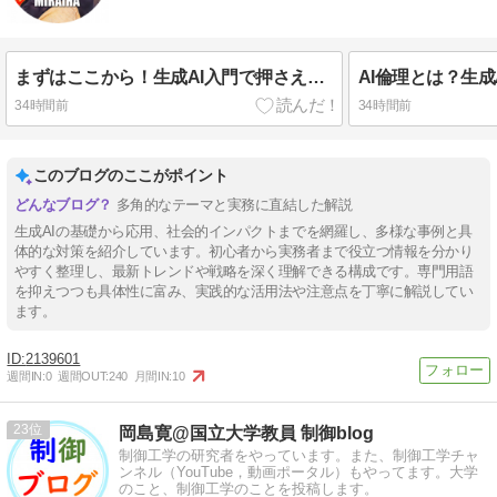
まずはここから！生成AI入門で押さえるべき3つのポイント
34時間前
34時間前
このブログのここがポイント
多角的なテーマと実務に直結した解説
生成AIの基礎から応用、社会的インパクトまでを網羅し、多様な事例と具
体的な対策を紹介しています。初心者から実務者まで役立つ情報を分かり
やすく整理し、最新トレンドや戦略を深く理解できる構成です。専門用語
を抑えつつも具体性に富み、実践的な活用法や注意点を丁寧に解説してい
ます。
2139601
週間IN:
0
週間OUT:
240
月間IN:
10
23
岡島寛@国立大学教員 制御blog
制御工学の研究者をやっています。また、制御工学チャ
ンネル（YouTube，動画ポータル）もやってます。大学
のこと、制御工学のことを投稿します。