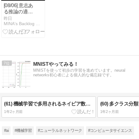
[08/06] 意志あ
る推論の適応
的スケール
昨日
MINA's Backlog 暇つぶしに解析する知の集積
（MINA）
7
MNISTやってみる！
MNISTを使って初歩の学習を進めています。neural
networks初心者による個人的な備忘録です。
(61) 機械学習で多用されるネイピア数とは？
(60) 多クラス分類
1年2ヶ月前
1年2ヶ月前
#ai
#機械学習
#ニューラルネットワーク
#コンピュータサイエンス