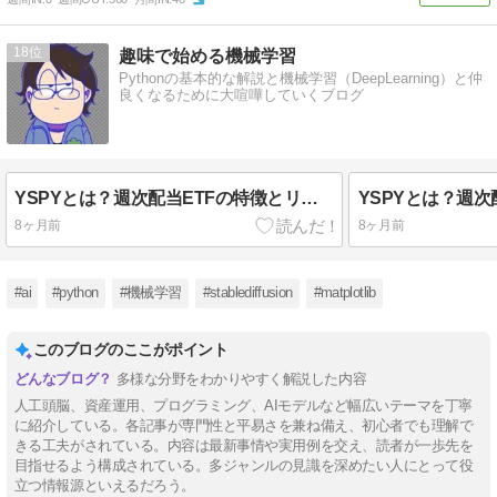
18
趣味で始める機械学習
Pythonの基本的な解説と機械学習（DeepLearning）と仲
良くなるために大喧嘩していくブログ
YSPYとは？週次配当ETFの特徴とリスクを徹底解説
8ヶ月前
8ヶ月前
#ai
#python
#機械学習
#stablediffusion
#matplotlib
このブログのここがポイント
多様な分野をわかりやすく解説した内容
人工頭脳、資産運用、プログラミング、AIモデルなど幅広いテーマを丁寧
に紹介している。各記事が専門性と平易さを兼ね備え、初心者でも理解で
きる工夫がされている。内容は最新事情や実用例を交え、読者が一歩先を
目指せるよう構成されている。多ジャンルの見識を深めたい人にとって役
立つ情報源といえるだろう。