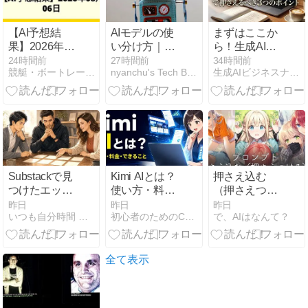
【AI予想結
AIモデルの使
まずはここか
果】2026年08
い分け方｜
ら！生成AI入
月06日
2026年、タス
門で押さえる
24時間前
27時間前
34時間前
競艇・ボートレース【AI予想を無料公開】
nyanchu's Tech Blog
生成AIビジネスナビ｜生成AI活用法とDX成功事例を厳選紹介
ク別に選ぶコ
べき3つのポ
スト最適化フ
イント
ロー
Substackで見
Kimi AIとは？
押さえ込む
つけたエッセ
使い方・料
（押さえつけ
イ｜今日のエ
金・できるこ
る）ポーズの
昨日
昨日
昨日
いつも自分時間 Geminiと日常
初心者のためのChatGPTと生成AI
で、AIはなんて？
ッセイ・ラッ
とを初心者向
プロンプト解
ク Vol.26
けに解説
説【NovelAI】
【2026年最
新】
全て表示