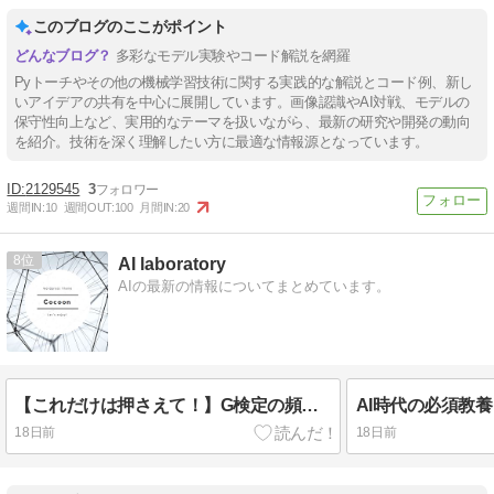
このブログのここがポイント
多彩なモデル実験やコード解説を網羅
Pyトーチやその他の機械学習技術に関する実践的な解説とコード例、新し
いアイデアの共有を中心に展開しています。画像認識やAI対戦、モデルの
保守性向上など、実用的なテーマを扱いながら、最新の研究や開発の動向
を紹介。技術を深く理解したい方に最適な情報源となっています。
2129545
3
週間IN:
10
週間OUT:
100
月間IN:
20
8
AI laboratory
AIの最新の情報についてまとめています。
【これだけは押さえて！】G検定の頻出・重要キーワード完全まとめ【分野別】
18日前
18日前