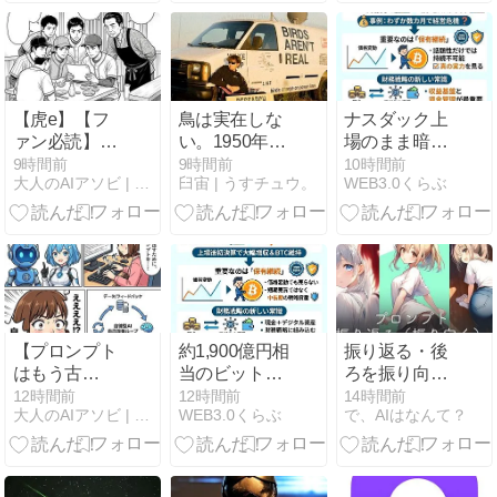
と安全なイン
フラ変更のベ
ストプラクテ
ィス
【虎e】【フ
鳥は実在しな
ナスダック上
ァン必読】ラ
い。1950年代
場のまま暗号
イバル球団で
に本物は消さ
資産事業へ転
9時間前
9時間前
10時間前
大人のAIアソビ | AI遊びで未来を学ぶ、楽しむ実験室
臼宙 | うすチュウ。
WEB3.0くらぶ
も関係ない！
れて、いま空
換した結果は
プロ野球選手
には120億羽
や家族への
の監視ドロー
SNS誹謗中
ンが飛んでい
傷・脅迫問題
るそうです
に居酒屋虎e
わ。
メンバーが物
申す「熱い応
【プロンプト
約1,900億円相
振り返る・後
援と誹謗中傷
はもう古
当のビットコ
ろを振り向く
はまったく別
い？】話題の
イン保有も維
ポーズのプロ
12時間前
12時間前
14時間前
物や！」
大人のAIアソビ | AI遊びで未来を学ぶ、楽しむ実験室
WEB3.0くらぶ
で、AIはなんて？
「ループエン
持
ンプト集
ジニアリン
【NovelAI】
グ」とは！
Human in the