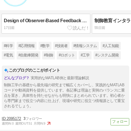
Design of Observer-Based Feedback Controller for Multi-Rate Systems With Various Sampling Periods Using Cyclic Reformulation
制御教育インタラ
17日前
55日前
#科学
#応用情報
#数学
#技術者
#情報システム
#人工知能
#電気
#自動車開発
#制御
#ロボット
#工学
#システム開発
このブログのここがポイント
実用的なMATLAB例と最新理論解説
制御工学の基礎から最先端の研究まで幅広くカバーし、実践的なMATLAB
コードや動画資料を提供しています。各記事は理論と実例のバランスに重
点を置き、具体性を持たせながらも明快にまとめられています。初心者か
ら専門家まで役立つ内容に仕上げ、現場や研究に役立つ情報源として重宝
されるでしょう。
2095172
3
週間IN:
0
週間OUT:
51
月間IN:
9