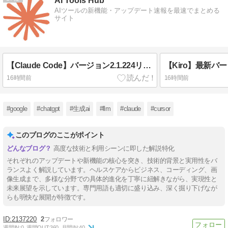
AI Tools Hub
AIツールの新機能・アップデート速報を最速でまとめる
サイト
【Claude Code】バージョン2.1.224リリース！セルフホスト対応など新機能解説
16時間前
16時間前
#google
#chatgpt
#生成ai
#llm
#claude
#cursor
このブログのここがポイント
高度な技術と利用シーンに即した解説特化
それぞれのアップデートや新機能の核心を突き、技術的背景と実用性をバ
ランスよく解説しています。ヘルスケアからビジネス、コーディング、画
像生成まで、多様な分野での具体的進化を丁寧に紐解きながら、実現性と
未来展望を示しています。専門用語も適切に盛り込み、深く掘り下げなが
らも明快な展開が特徴です。
2137220
2
週間IN:
0
週間OUT:
360
月間IN:
40