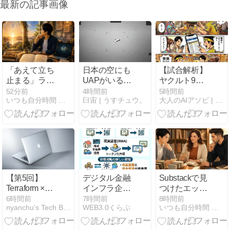
最新の記事画像
「あえて立ち
日本の空にも
【試合解析】
止まる」ライ
UAPがいるそ
ヤクルト9安
オンズゲート
うですわ。政
打でソロ一発
52分前
4時間前
5時間前
いつも自分時間 Geminiと日常
臼宙 | うすチュウ。
大人のAIアソビ | AI遊びで未来を学ぶ、楽しむ実験室
の過ごし方と
府は自前の映
1点！？強い
最新AI＆Pody
像を持ってい
のか弱いの
活用
ると認めて、
か...横浜との
公開するかは
デッドヒート
個別に決める
とツバメの不
と申しました
思議な粘り腰
の。
【第5回】
デジタル金融
Substackで見
Terraform ×
インフラ企業
つけたエッセ
AWS インフラ
への進化
イ｜今日のエ
6時間前
7時間前
8時間前
nyanchu's Tech Blog
WEB3.0くらぶ
いつも自分時間 Geminiと日常
自動化入門 —
ッセイ・ラッ
本番運用で詰
ク Vol.27
まるポイント