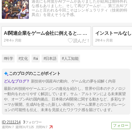
過去にも何度かAIブームがありましたが結局は期待外れ
な感もありました。そして再びブームが…。第三次AIブ
ームと言われる今回こそはシンギュラリティ（技術的特
異点）を迎えそうな予感。
AI関連企業をゲーム会社に例えると… #独断と偏見 #ゲーム会社 #AI関連企業
2年4ヶ月前
2年4ヶ月前
#科学
#文化
#ai
#日本語
#人工知能
このブログのここがポイント
新技術や国産AIの動向、ゲーム化の夢を紐解く内容
最新のAI技術やゲームエンジンの進化を紹介し、世界や日本のテクノロジ
ー動向をわかりやすく解説しています。サム・アルトマンによる未来展望
や、オープンAIの国内拠点、日本発のAI開発に関する動きなど、多彩なテ
ーマが展開。生成AIを使った新しい表現や、ゲーム業界とのコラボレーシ
ョンの可能性も伝え、未来を見据えたワクワク感を届けています。
2111214
3
週間IN:
7
週間OUT:
125
月間IN:
7