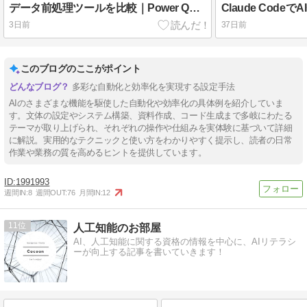
データ前処理ツールを比較｜Power Query・BigQuery・pandas・Polarsの選び方
3日前
37日前
このブログのここがポイント
多彩な自動化と効率化を実現する設定手法
AIのさまざまな機能を駆使した自動化や効率化の具体例を紹介していま
す。文体の設定やシステム構築、資料作成、コード生成まで多岐にわたる
テーマが取り上げられ、それぞれの操作や仕組みを実体験に基づいて詳細
に解説。実用的なテクニックと使い方をわかりやすく提示し、読者の日常
作業や業務の質を高めるヒントを提供しています。
1991993
週間IN:
8
週間OUT:
76
月間IN:
12
11
人工知能のお部屋
AI、人工知能に関する資格の情報を中心に、AIリテラシ
ーが向上する記事を書いていきます！