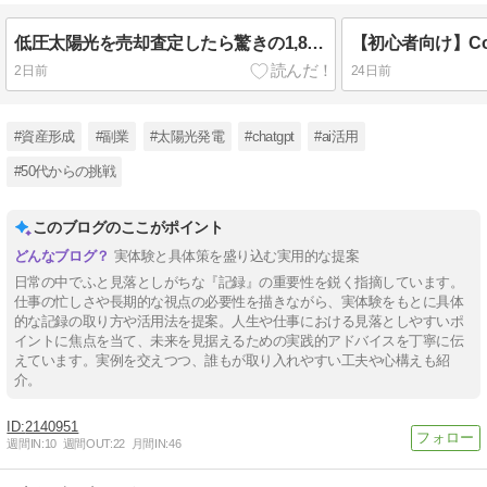
低圧太陽光を売却査定したら驚きの1,800万円
2日前
24日前
#資産形成
#副業
#太陽光発電
#chatgpt
#ai活用
#50代からの挑戦
このブログのここがポイント
実体験と具体策を盛り込む実用的な提案
日常の中でふと見落としがちな『記録』の重要性を鋭く指摘しています。
仕事の忙しさや長期的な視点の必要性を描きながら、実体験をもとに具体
的な記録の取り方や活用法を提案。人生や仕事における見落としやすいポ
イントに焦点を当て、未来を見据えるための実践的アドバイスを丁寧に伝
えています。実例を交えつつ、誰もが取り入れやすい工夫や心構えも紹
介。
2140951
週間IN:
10
週間OUT:
22
月間IN:
46