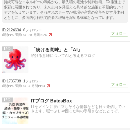
持続可能なエネルギーの戦略から、最先端の電池や制御技術、DX推進まで
多彩に展開されており、未来志向を見据える具体的な施策と革新的なアイ
デアを伝えています。それぞれのテーマが現場や産業の変革を促す具体例
とともに、多面的な解説で読者の理解を深める構成となっています。
2124634
6
週間IN:
5
週間OUT:
28
月間IN:
26
15
「続ける意味」と「AI」
続ける意味についてAIと考えるブログ
1735738
1
週間IN:
4
週間OUT:
4
月間IN:
14
16
ITブログ BytesBox
ITをメインに役に立ちそうな情報などを日々発信してい
きます。暇つぶしや困った時の手引きなどにどうぞ。