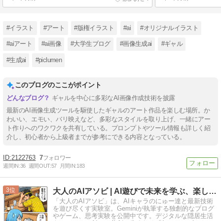
#イラスト
#アート
#版権イラスト
#ai
#オリジナルイラスト
#aiアート
#ai画像
#大学生ブログ
#画像生成ai
#ギャル
#生成ai
#piclumen
このブログのここがポイント
ギャルを中心に多彩なAI画像作成技術を披露
最新のAI画像生成ツールを駆使したギャルのアート作品を楽しむ場所。か
わいい、エモい、バリ映えなど、多彩なスタイルを取り上げ、一緒にアー
ト作りへのワクワクを共有している。プロンプトやツール情報も詳しく紹
介し、初心者から上級者までが参考にできる内容となっている。
2122763
7
週間IN:
36
週間OUT:
57
月間IN:
183
3
大人のAIアソビ | AI遊びで未来を学ぶ、楽しむ実験室
「大人のAIアソビ」は、AIキャラのにゅー達と最新技術
を遊び尽くす実験室。Geminiが執筆する独創的なブログ
やゲーム、思考実験を公開中です。デジタルな隠居生活