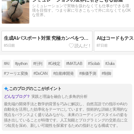
シミュレーションで実物を扱わなくても仕事ができる環
境を目指す。つまり家に引きこもって外に出なくてもOK
な世界。
生成AIパスポート対策 究極カンペをつくろう#4 情報リテラシー・基本理念とAI社会原則
85日前
87日前
#AI
#python
#行列
#G検定
#MATLAB
#Scilab
#Julia
#フーリエ変換
#DoCAN
#自動車開発
#株価予測
#制御
このブログのここがポイント
実践と理論を融合した多角的分析
最先端の開発手法と数学的背景を巧みに解説し、自然言語での指示やAIの
自動化を活用した効率化をテーマにしています。技術的な詳細と実用的な
視点をバランスよく盛り込みながら、未来のコーディングスタイルの姿を
描き出していることが特徴です。人工知能とプログラミングの交差点に立
つ知見を深め、新しい可能性を探索するための指針となる構成です。