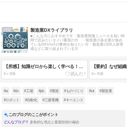
14
製造業DXライブラリ
■こんな方におすすめです・製造業関連ニュースを短い時
間で読みたいタイパ重視の方 ・製造業の各企業が進め
ているDXやIoTの事例を知りたい方・製造業のDX人材育
成などに取り組まれている方
【所感】知識ゼロから楽しく学べる！PLCプログラミング入門(三菱電機GX Works2)
6ヶ月前
6ヶ月前
#ai
#dx
#工場
#plc
#製造
#ものづくり
#iot
#製造業
#ロボット
#自動化
#三菱電機
#キーエンス
このブログのここがポイント
多角的な視点と最新技術の融合