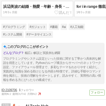
浜辺美波の結婚・熱愛・年齢・身長・カップサイズは？全プロフィール徹底解説！
1年3ヶ月前
1年3ヶ月前
#プログラミング
#ガジェット
#書籍
#ai
#人工知能
#システム開発
#データサイエンス
このブログのここがポイント
幅広い解説と実践例を網羅
プログラミングやシステム設定といった技術に関する丁寧かつ具体的な解
説を得意としています。Pythonのループ構文からサーバーのネットワーク
設定、ファイアウォール管理まで、多彩なテーマをわかりやすく紹介し、
実践的な知識を深める助けとなる内容が特徴です。詳細な手順やコマンド
例を掲示し、技術の理解をサポートします。読みやすく、実用性の高い情
報を求める方にぴったりの構成です。
2109706
1
週間IN:
2
週間OUT:
42
月間IN:
2
17