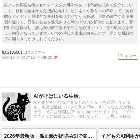
AIとその周辺技術がもたらす未来の可能性を、多角的な視点で紹介してい
ます。技術の基本から創造的な応用、ビジネスや教育への革新まで、実践
的なアイデアと具体的な事例を織り交ぜながら解説。最新の動向や応用事
例を通じて、日常と社会を進化させるAIの持つ力を鮮やかに伝えます。専
門用語は排除し、誰もが理解できる平易さを心掛けつつ、その奥深さを伝
える内容となっています。いつの時代も未来志向を忘れず、新たな挑戦の
扉を開くきっかけにしてください。
2106581
3
週間IN:
0
週間OUT:
110
月間IN:
20
21
AIがそばにいる生活。
AI活用やAI小説などをまとめたサイトを運営していま
す。本業は通信インフラ系を20年。AIってなんだか難し
そう…そんな疑問を持つ方に向けたサイトです。「AIっ
てこんなに簡単なんだ。便利なんだ。」と思える様な情
報を発信しています。
2026年最新版｜孫正義が提唱-ASIで変わる働き方――2040年までに絶対やるべき準備とは