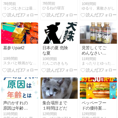
One World.ス
「刈谷わんさ
7時間前
7時間前
10時間前
ひるねの寝言
リンゴむきには最適の日々
ゆるり、素敵さがし
ポーツができ
か祭り2026 花
る平和に感謝
火大会」刈谷
市 愛知
墓参りpart2
日本の夏 危険
見苦しくてご
な夏
めんなさい。
（栄養ドリン
10時間前
10時間前
11時間前
スタバと映画がなければ始まらない。
だんごのきもち
まったりとゆったりと。
ク買いまし
た）
声のかすれの
集合場所まで
ペッペーフー
原因は年齢と
１時間ほどだ
ドの優待案内
は関係ない理
とマック
11時間前
12時間前
12時間前