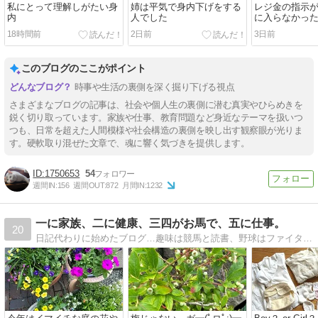
私にとって理解しがたい身
姉は平気で身内下げをする
レジ金の指示
内
人でした
に入らなかっ
18時間前
2日前
3日前
このブログのここがポイント
時事や生活の裏側を深く掘り下げる視点
さまざまなブログの記事は、社会や個人生の裏側に潜む真実やひらめきを
鋭く切り取っています。家族や仕事、教育問題など身近なテーマを扱いつ
つも、日常を超えた人間模様や社会構造の裏側を映し出す観察眼が光りま
す。硬軟取り混ぜた文章で、魂に響く気づきを提供します。
1750653
54
週間IN:
156
週間OUT:
872
月間IN:
1232
一に家族、二に健康、三四がお馬で、五に仕事。
20
日記代わりに始めたブログ…趣味は競馬と読書、野球はファイターズ!、…前立腺癌のため50歳を過ぎて人生初めての入院…等々、思いつくままに書いていきます。