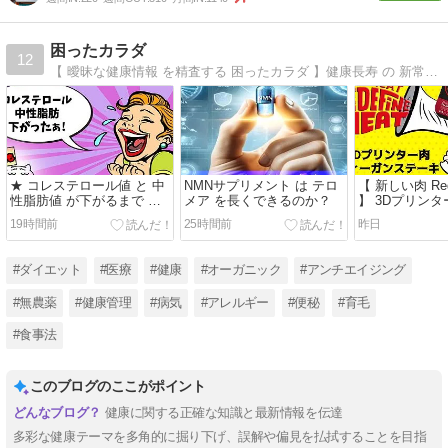
困ったカラダ
12
【 曖昧な健康情報 を精査する 困ったカラダ 】健康長寿 の 新常識 や ニュースを医学的に正確な情報を基に 検証・調査し紹介する貴方の" 困ったカラダ "を解決するヘルスコンシャスな情報サイトです。
★ コレステロール値 と 中
NMNサプリメント は テロ
【 新しい肉 Rede
性脂肪値 が下がるまで ※
メア を長くできるのか？
】 3Dプリンター
高血圧 もネ!
ーガン フラン
19時間前
25時間前
昨日
欧州で販売
#ダイエット
#医療
#健康
#オーガニック
#アンチエイジング
#無農薬
#健康管理
#病気
#アレルギー
#便秘
#育毛
#食事法
このブログのここがポイント
健康に関する正確な知識と最新情報を伝達
多彩な健康テーマを多角的に掘り下げ、誤解や偏見を払拭することを目指