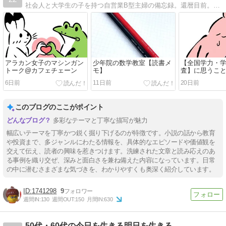
社会人と大学生の子を持つ自営業B型主婦の備忘録。還暦目前。投資・読書・パン焼きの記録など。
アラカン女子のマシンガン
少年院の数学教室【読書メ
【全国学力・
トーク@カフェチェーン
モ】
査】に思うこ
6日前
11日前
20日前
このブログのここがポイント
多彩なテーマと丁寧な描写が魅力
幅広いテーマを丁寧かつ鋭く掘り下げるのが特徴です。小説の話から教育
や投資まで、多ジャンルにわたる情報を、具体的なエピソードや価値観を
交えて伝え、読者の興味を惹きつけます。洗練された文章と読み応えのあ
る事例を織り交ぜ、深みと面白さを兼ね備えた内容になっています。日常
の中に潜むさまざまな気づきを、わかりやすくも奥深く紹介しています。
1741298
9
週間IN:
130
週間OUT:
150
月間IN:
630
50代・60代の今日を生きる明日を生きる