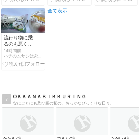
全て表示
流行り物に乗
るのも悪くな
いと思った60
14時間前
ハチのムサシは死んでないのさ | 62歳。必死に生きてます。
代
OＫＫＡＮＡＢＩＫＫＵＲＩＮＧ
7
なにごとにも及び腰の私の、おっかなびっくりな日々。
かたろぐ話。
でろりの話。
ながいき話。