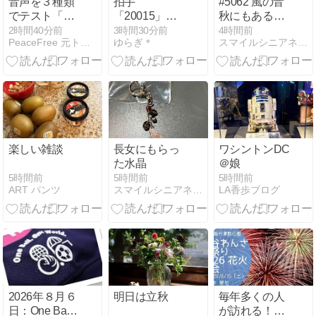
音声を３種類
拍手
#5062 風の音
でテスト「寿
「20015」に
秋にもあるか
限無」
込められた優
久方の天つ空
2時間40分前
3時間30分前
4時間前
PeaceFree 元トラック運転手Kentのブログ
ゆらぎ＊
スマイルシニアネット倶楽部
しさ
こそかはるべ
らなれ
楽しい雑談
長女にもらっ
ワシントンDC
た水晶
＠娘
5時間前
5時間前
5時間前
ART パンツ
スマイルシニアネット倶楽部
LA香歩ブログ
2026年８月６
明日は立秋
毎年多くの人
日：One Ball
が訪れる！