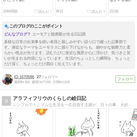
20時間前
昨日
2日前
このブログのここがポイント
ユーモアと観察眼が光る日記調
多様な日常の出来事を鋭い表現と親しみやすい語り口で綴った記事群で
す。身近なテーマをユーモラスに掘り下げながらも、細やかな観察力と柔
らかい視点が光ります。読むたびに身近な風景が心に浮かび、気づきと笑
いが生まれる内容になっています。生活のちょっとした瞬間を、ちょっと
だけ深く、ちょっとだけ面白く伝えています。
1670586
27
週間IN:
325
週間OUT:
555
月間IN:
1625
アラフィフリウのくらしの絵日記
8
シンプルでミニマムな生活を一応目指す主婦が、日々の事、大好きなドラマ、映画、本のことなどをイラストを交えてお送りします！