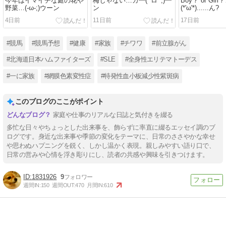
今年はイマイチな庭の花や
梅じゃない…ガ━(ﾟロﾟ;)━
Boy？ or Gir
野菜…(-ω-;)ウーン
ン
(*'ω'*)......ん?
4日前
11日前
17日前
#競馬
#競馬予想
#健康
#家族
#チワワ
#前立腺がん
#北海道日本ハムファイターズ
#SLE
#全身性エリテマトーデス
#一に家族
#網膜色素変性症
#特発性血小板減少性紫斑病
このブログのここがポイント
家庭や仕事のリアルな日誌と気付きを綴る
多忙な日々やちょっとした出来事を、飾らずに率直に綴るエッセイ調のブ
ログです。身近な出来事や季節の変化をテーマに、日常のささやかな幸せ
や思わぬハプニングを鋭く、しかし温かく表現。親しみやすい語り口で、
日常の営みや心情を浮き彫りにし、読者の共感や興味を引きつけます。
1831926
9
週間IN:
150
週間OUT:
470
月間IN:
610