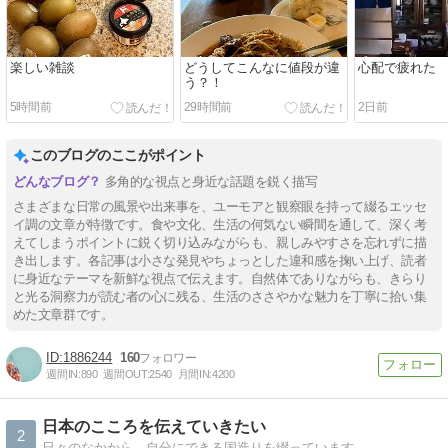
楽しい雑談
どうしてこんなに値段が違
心配で疲れた
う？！
5時間前
29時間前
2日前
このブログのここがポイント
多角的な視点と身近な話題を鋭く描写
さまざまな日常の風景や出来事を、ユーモアと観察眼を持って綴るエッセ
イ調の文章が特徴です。食や文化、生活の何気ない瞬間を通して、深く考
えてしまうポイントに鋭く切り込みながらも、親しみやすさを忘れずに描
き出します。各記事は小さな発見やちょっとした違和感を掬い上げ、読者
に身近なテーマを新鮮な視点で伝えます。自然体でありながらも、きらり
と光る洞察力が読む者の心に残る、生活のささやかな魅力を丁寧に拾い集
めた文章群です。
1886244
160
週間IN:
890
週間OUT:
2540
月間IN:
4200
日本のこころを伝えていきたい
2
日々のなかから、自分にできる国造りを綴っています。