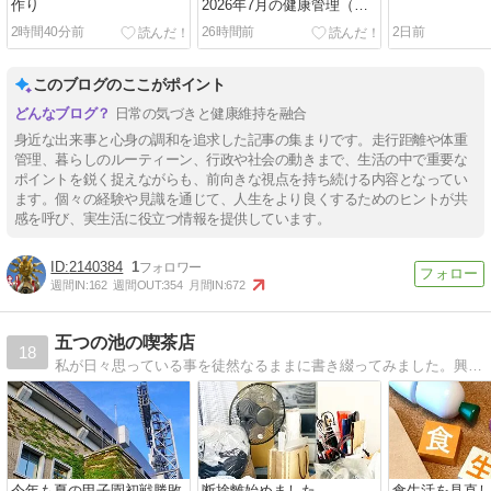
作り
2026年7月の健康管理（続
き）
2時間40分前
26時間前
2日前
このブログのここがポイント
日常の気づきと健康維持を融合
身近な出来事と心身の調和を追求した記事の集まりです。走行距離や体重
管理、暮らしのルーティーン、行政や社会の動きまで、生活の中で重要な
ポイントを鋭く捉えながらも、前向きな視点を持ち続ける内容となってい
ます。個々の経験や見識を通じて、人生をより良くするためのヒントが共
感を呼び、実生活に役立つ情報を提供しています。
2140384
1
週間IN:
162
週間OUT:
354
月間IN:
672
五つの池の喫茶店
18
私が日々思っている事を徒然なるままに書き綴ってみました。興味のある方はお立ち寄りください。
今年も夏の甲子園初戦勝敗
断捨離始めました。
食生活を見直