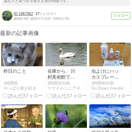
温もりと気づきを促す文章が特徴です。
1967062
17
週間IN:
440
週間OUT:
1620
月間IN:
1700
最新の記事画像
昨日のこと
在庫から、川
虫よけにハッ
村美術館で撮
カスプレー手
影した、コブ
作り
1時間前
2時間20分前
2時間40分前
やっぱり旅が好き
スマイルシニアネット倶楽部
Go Down Gamblin' ver.6
ハクチョウを
アップしまし
た。