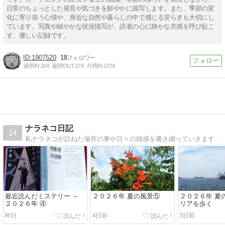
日常のちょっとした発見や気づきを鮮やかに描写します。また、季節の変
化に寄り添う心情や、身近な自然や暮らしの中で感じる安らぎも大切にし
ています。写真や細やかな状況描写が、読者の心に静かな共感を呼び起こ
す、優しい記録です。
1907520
18
週間IN:
204
週間OUT:
378
月間IN:
1074
ナラネコ日記
14
私ナラネコが訪ねた場所の事や日々の雑感を書き綴っていきます。ニックネームのナラネコは「奈良の猫」からとりました。 ６０歳になって週４日のお勤めの傍ら、休日にいい景色といい空気を求めて出歩いています。
最近読んだミステリー ～
２０２６年 夏の風景⑤
２０２６年 夏
２０２６年 ④
リアを歩く
昨日
4日前
5日前