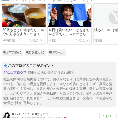
60歳もとうに過ぎたし、自
今日は言いたいことをきち
涙もろいのは
分の好きなように生きて残
んと言えて、スカッとしま
りの人生を楽しみたい
した
26時間前
2日前
3日前
#日本の為に
#国を豊かに
#ひのもと
このブログのここがポイント
時事や災害に鋭く切り込む解説
社会の動向や自然災害について、鮮やかな切り口と具体的な事実を踏まえ
つつも、偏らない視点を提供します。単なる報告にとどまらず、真実と情
報の透明性を追求し、日常の安心と未来への備えを重視。難しい言葉を避
け、わかりやすさと奥深さを兼ね備えたコンテンツは、読む人の思考を刺
激し続けます。真剣さとユーモアを絶妙に融合させ、読者の日々の静かな
覚悟と行動に寄与します。
2127714
498