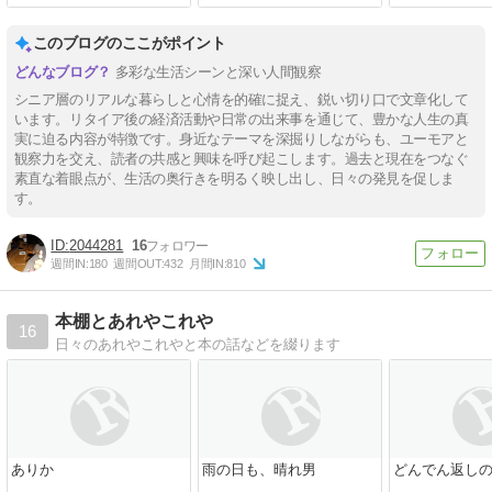
このブログのここがポイント
多彩な生活シーンと深い人間観察
シニア層のリアルな暮らしと心情を的確に捉え、鋭い切り口で文章化して
います。リタイア後の経済活動や日常の出来事を通じて、豊かな人生の真
実に迫る内容が特徴です。身近なテーマを深掘りしながらも、ユーモアと
観察力を交え、読者の共感と興味を呼び起こします。過去と現在をつなぐ
素直な着眼点が、生活の奥行きを明るく映し出し、日々の発見を促しま
す。
2044281
16
週間IN:
180
週間OUT:
432
月間IN:
810
本棚とあれやこれや
16
日々のあれやこれやと本の話などを綴ります
ありか
雨の日も、晴れ男
どんでん返し