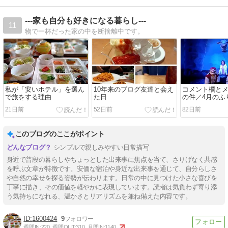
---家も自分も好きになる暮らし---
11
物で一杯だった家の中を断捨離中です。
私が「安いホテル」を選ん
10年来のブログ友達と会え
コメント欄と
で旅をする理由
た日
の件／4月のふ
21日前
52日前
82日前
このブログのここがポイント
シンプルで親しみやすい日常描写
身近で普段の暮らしやちょっとした出来事に焦点を当て、さりげなく共感
を呼ぶ文章が特徴です。安価な宿泊や身近な出来事を通じて、自分らしさ
や自然の幸せを探る姿勢が伝わります。日常の中に見つけた小さな喜びを
丁寧に描き、その価値を軽やかに表現しています。読者は気負わず寄り添
う気持ちになれる、温かさとリアリズムを兼ね備えた内容です。
1600424
9
週間IN:
220
週間OUT:
310
月間IN:
1140