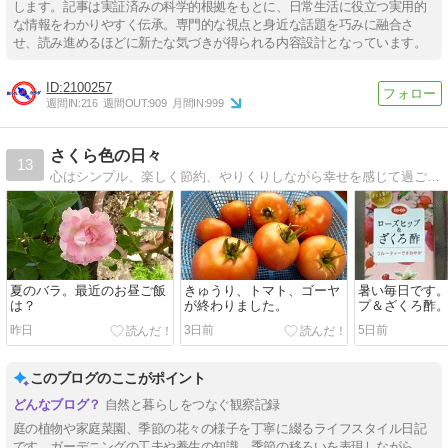
します。記事は実証済みの科学的根拠をもとに、日常生活に役立つ実用的
な情報をわかりやすく伝承。専門的な視点と身近な話題を巧みに融合さ
せ、読み進めるほどに新たな気づきが得られる内容設計となっています。
2100257
週間IN:
216
週間OUT:
909
月間IN:
999
さくら色の日々
13
心はシンプル、楽しく節約、やりくりしながら幸せを感じて過ごしていきたい、そんな主婦の日記です。
夏のバラ。最近のお昼ご飯
きゅうり、トマト、ゴーヤ
暑い毎日です
は？
が終わりました。
プ＆ざくろ酢
昨日
3日前
5日前
このブログのここがポイント
自然と暮らしをつなぐ観察記録
庭の植物や家庭菜園、季節の花々の様子を丁寧に綴るライフスタイル日記
です。ガーデニングの工夫や養生の知識、季節の移ろいを表現しながら、