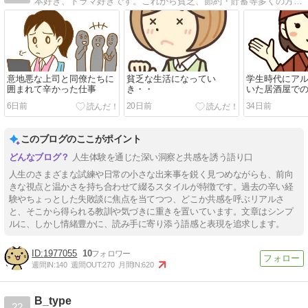
本好き、ドラマ好きです。これから貧乏、節約・貯蓄等多くの方の苦労話を投稿していきたいと思います。
意地悪な上司と同僚たちに
貧乏な生活になってい
学生時代にア
囲まれて辛かった仕事
き・・
いた居酒屋で
い
6日前
20日前
34日前
このブログのここがポイント
人生体験を通じた深い洞察と共感を誘う語り口
人生のさまざまな試練や日常の小さな出来事を鋭く見つめながらも、前向
きな視点と温かさを持ち合わせて綴るスタイルが特徴です。過去の辛い経
験やちょっとした失敗談に焦点を当てつつ、どこか共感を呼ぶリアルさ
と、そこから得られる教訓や気づきに重きを置いています。文章はシンプ
ルに、しかし情緒豊かに、読み手に寄り添う語感と表現を追求します。
1977055
10
週間IN:
140
週間OUT:
270
月間IN:
620
B_type
22