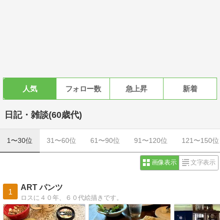
人気
フォロー数
急上昇
新着
日記・雑談(60歳代)
1〜30位
31〜60位
61〜90位
91〜120位
121〜150位
画像表示
文字表示
ART パンツ
1
ロスに４０年、６０代絵描きです。