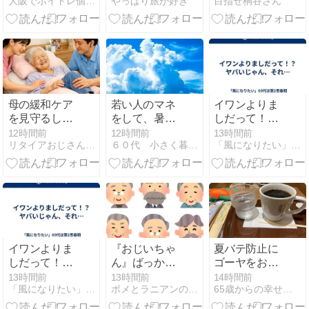
大阪でボイトレ個人レッスン！小谷ボイストレーニング教室
やっぱり旅が好き
目指せ桐谷さん
由
母の緩和ケア
若い人のマネ
イワンよりま
を見守るしか
をして、暑さ
しだって！？
なさそう
対策グッズを
ヤバいじゃ
12時間前
12時間前
13時間前
リタイアおじさんのシニアライフ
６０代 小さく暮らす
「風になりたい」60代は第2思春期
買ってみた！
ん、それ…
イワンよりま
『おじいちゃ
夏バテ防止に
しだって！？
ん』ばっか
ゴーヤをお安
ヤバいじゃ
り…
くGET
13時間前
13時間前
14時間前
「風になりたい」60代は第2思春期
ポメとラニアンの日記日和
65歳からの幸せ時間
ん、それ…