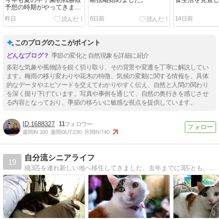
予想の時期がやってきまし
た！！、今年も変則日程の
昨日
6日前
14日前
ようですが、初戦を勝ち抜
く学校は！？
このブログのここがポイント
季節の変化と自然現象を詳細に紹介
多彩な気象や風物詩を鋭く切り取り、その背景や変遷を丁寧に解説してい
ます。梅雨の移り変わりや花木の特徴、気候の変動に関する情報を、具体
的なデータやエピソードを交えてわかりやすく伝え、自然と人間の関わり
を深く掘り下げています。写真や事例を通じて、自然の奥行きを感じさせ
る内容となっており、季節の移ろいに敏感な視点を提供しています。
1688327
11
週間IN:
160
週間OUT:
230
月間IN:
740
自分流シニアライフ
19
猫3匹を連れ新しい地へ移住してきました。去年までに3匹とも、そして両親も見送り、これから自分だけのシニアライフが始まります。