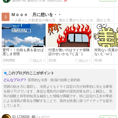
週間IN:
748
週間OUT:
3796
月間IN:
3220
Ｍｏｏｎ 月に想いを・・
3
一人暮らしの初老女の独り言 誰かと繋がりたいとか、誰かと共感し合うなんてもういいの・・ 月に向かって独り言・・
驚愕！！伝統も裏を返せば
忖度が無いのはマイナ保険
何気ない言葉
悪しき習慣
証のせいかも？(;´Д｀)
ない(;´･ω･)
23時間前
2日前
3日前
このブログのここがポイント
実用的な冷房・除湿の効果と節約術
空調の効き方に着目し、冷房よりもドライ設定の方が効率的に冷える事実
を掘り下げています。身近な電気代の節約や湿気対策を詳しく解説し、長
年の経験と科学的知見を融合した情報が満載です。特に設定の工夫や季節
による湿気の変化を理解することで、室内を快適に保つアイディアを提示
しています。
1728058
86