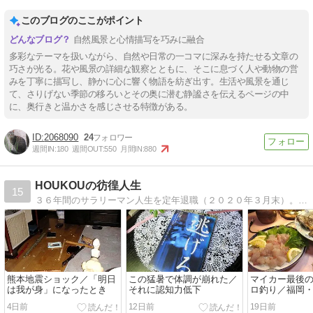
このブログのここがポイント
自然風景と心情描写を巧みに融合
多彩なテーマを扱いながら、自然や日常の一コマに深みを持たせる文章の
巧さが光る。花や風景の詳細な観察とともに、そこに息づく人や動物の営
みを丁寧に描写し、静かに心に響く物語を紡ぎ出す。生活や風景を通じ
て、さりげない季節の移ろいとその奥に潜む静謐さを伝えるページの中
に、奥行きと温かさを感じさせる特徴がある。
2068090
24
週間IN:
180
週間OUT:
550
月間IN:
880
HOUKOUの彷徨人生
15
３６年間のサラリーマン人生を定年退職（２０２０年３月末）。その後しぶとく短時間再任用で仕事していますが、いつまで続くことやら。読書、音楽、釣り、旅行、定年その後などについて書いていこうと思っています。
熊本地震ショック／「明日
この猛暑で体調が崩れた／
マイカー最後
は我が身」になったとき
それに認知力低下
ロ釣り／福岡
4日前
12日前
19日前