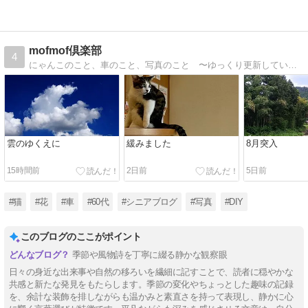
mofmof倶楽部
4
にゃんこのこと、車のこと、写真のこと 〜ゆっくり更新しています
雲のゆくえに
緩みました
8月突入
15時間前
2日前
5日前
#猫
#花
#車
#60代
#シニアブログ
#写真
#DIY
このブログのここがポイント
季節や風物詩を丁寧に綴る静かな観察眼
日々の身近な出来事や自然の移ろいを繊細に記すことで、読者に穏やかな
共感と新たな発見をもたらします。季節の変化やちょっとした趣味の記録
を、余計な装飾を排しながらも温かみと素直さを持って表現し、静かに心