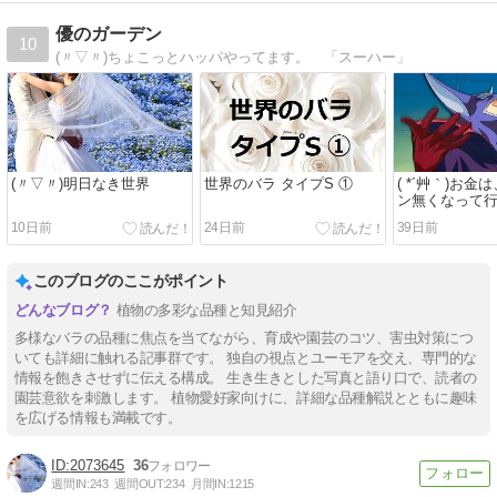
優のガーデン
10
(〃▽〃)ちょこっとハッパやってます。 「スーハー」
(〃▽〃)明日なき世界
世界のバラ タイプS ①
( *´艸｀)お
ン無くなって
10日前
24日前
39日前
このブログのここがポイント
植物の多彩な品種と知見紹介
多様なバラの品種に焦点を当てながら、育成や園芸のコツ、害虫対策につ
いても詳細に触れる記事群です。 独自の視点とユーモアを交え、専門的な
情報を飽きさせずに伝える構成。 生き生きとした写真と語り口で、読者の
園芸意欲を刺激します。 植物愛好家向けに、詳細な品種解説とともに趣味
を広げる情報も満載です。
2073645
36
週間IN:
243
週間OUT:
234
月間IN:
1215