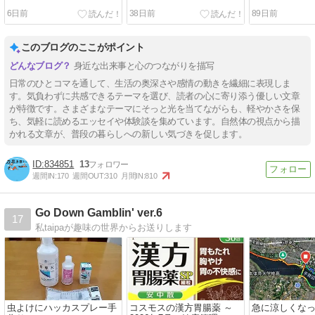
6日前
38日前
89日前
このブログのここがポイント
身近な出来事と心のつながりを描写
日常のひとコマを通して、生活の奥深さや感情の動きを繊細に表現しま
す。気負わずに共感できるテーマを選び、読者の心に寄り添う優しい文章
が特徴です。さまざまなテーマにそっと光を当てながらも、軽やかさを保
ち、気軽に読めるエッセイや体験談を集めています。自然体の視点から描
かれる文章が、普段の暮らしへの新しい気づきを促します。
834851
13
週間IN:
170
週間OUT:
310
月間IN:
810
Go Down Gamblin' ver.6
17
私taipaが趣味の世界からお送りします
虫よけにハッカスプレー手
コスモスの漢方胃腸薬 ～
急に涼しくな