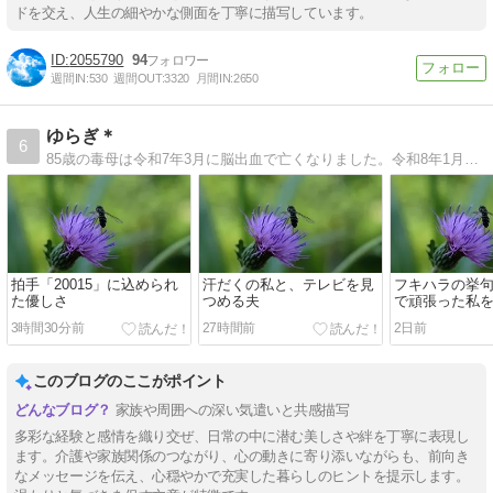
ドを交え、人生の細やかな側面を丁寧に描写しています。
2055790
94
週間IN:
530
週間OUT:
3320
月間IN:
2650
ゆらぎ＊
6
85歳の毒母は令和7年3月に脳出血で亡くなりました。令和8年1月93歳で父は亡くなりました。思春期からの摂食障害持ち。
拍手「20015」に込められ
汗だくの私と、テレビを見
フキハラの挙
た優しさ
つめる夫
で頑張った私
無視
3時間30分前
27時間前
2日前
このブログのここがポイント
家族や周囲への深い気遣いと共感描写
多彩な経験と感情を織り交ぜ、日常の中に潜む美しさや絆を丁寧に表現し
ます。介護や家族関係のつながり、心の動きに寄り添いながらも、前向き
なメッセージを伝え、心穏やかで充実した暮らしのヒントを提示します。