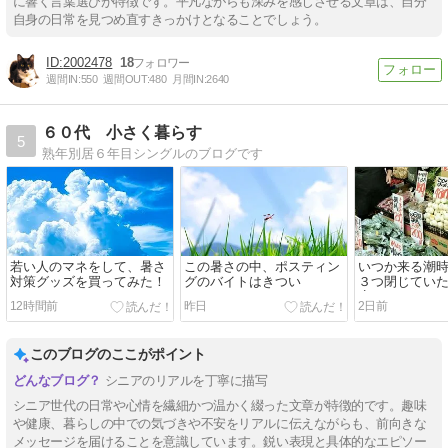
に響く言葉選びが特徴です。平凡ながらも深みを感じさせる文章は、自分
自身の日常を見つめ直すきっかけとなることでしょう。
2002478
18
週間IN:
550
週間OUT:
480
月間IN:
2640
６０代 小さく暮らす
5
熟年別居６年目シングルのブログです
若い人のマネをして、暑さ
この暑さの中、ポスティン
いつか来る潮
対策グッズを買ってみた！
グのバイトはきつい
３つ閉じてい
店
12時間前
昨日
2日前
このブログのここがポイント
シニアのリアルを丁寧に描写
シニア世代の日常や心情を繊細かつ温かく綴った文章が特徴的です。趣味
や健康、暮らしの中での気づきや不安をリアルに伝えながらも、前向きな
メッセージを届けることを意識しています。鋭い表現と具体的なエピソー