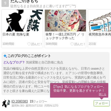
だんごのきもち
9
徒然なるまま自由気ままに書いてます(*^▽^*)
日本の夏 危険な夏
衝撃！一億1,236万円 ／ リ
夜間救急外来
ュックサック作った
10時間前
34時間前
2日前
このブログのここがポイント
気候変動と自己防衛に焦点
気温の極端な上昇や自然災害のリスクを見据えながら、日常の awareさと
適切な行動を促す内容で構成されています。エアコンの管理や救急事情、
日常生活に関わる最新のトピックスを交えながら、実践的な夏の備えを巧
みに紹介。読者の安心と安全を守りつつ、気候変動への理解を深める情報
発信の芯があります。時にユーモアや身近なエピソードも交え、親しみや
【Tips】気になるブログをフォロー。

登録不要。更新を逃さずキャッチ！
すさと鋭さを兼ね備えた記事になっています。
閉じる
2080383
15
週間IN:
300
週間OUT:
1310
月間IN:
1270