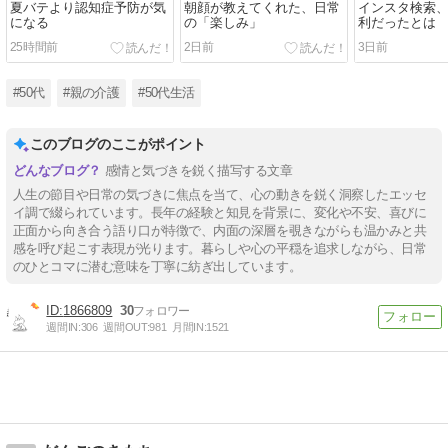
夏バテより認知症予防が気
朝顔が教えてくれた、日常
インスタ検索
になる
の「楽しみ」
利だったとは
25時間前
2日前
3日前
#50代
#親の介護
#50代生活
このブログのここがポイント
感情と気づきを鋭く描写する文章
人生の節目や日常の気づきに焦点を当て、心の動きを鋭く洞察したエッセ
イ調で綴られています。長年の経験と知見を背景に、変化や不安、喜びに
正面から向き合う語り口が特徴で、内面の深層を覗きながらも温かみと共
感を呼び起こす表現が光ります。暮らしや心の平穏を追求しながら、日常
のひとコマに潜む意味を丁寧に紡ぎ出しています。
1866809
30
週間IN:
306
週間OUT:
981
月間IN:
1521