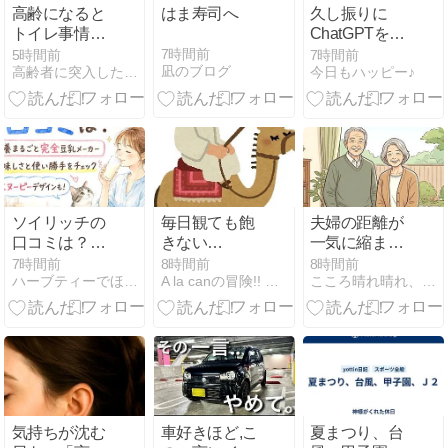
高齢になると
はま寿司へ
久し振りに
トイレ事情で
ChatGPTを使
旅が普通に出
ってみた
7時間前
5時間前
7時間前
凪のブログ
高齢者に突入した私のシニアライフ
今日もハッピー♪
来なくなる。
ら・・・
ソイリッチの
毎日観ても飽
夫婦の距離が
口コミは？限
きない
一気に縮まる
定スヌーピー
VIVANT（実
5つの会話術
7時間前
8時間前
8時間前
ハーブティーでほっと♪
A la canの冒険!! 目指せ、プロぼっち
こころ晴れ晴れ、シニアの道
デザインも！
は内容が覚え
【60代からで
完全豆乳メー
られていない
も遅くない】
カーの味と使
A la can）
い勝手をチェ
ック
気持ちが沈む
車好きほど,こ
夏まつり、台