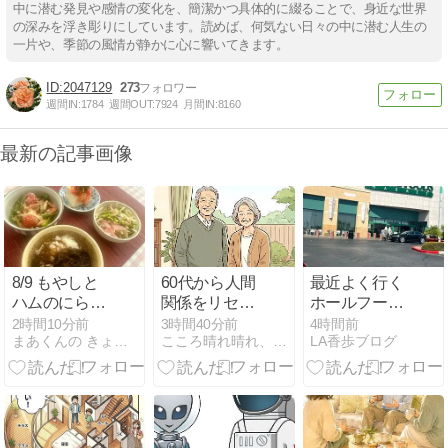
中に潜む発見や感情の変化を、簡潔かつ具体的に綴ることで、身近な世界
の深みを浮き彫りにしています。読めば、何気ない日々の中に潜む人生の
一片や、季節の風情が静かに心に響いてきます。
2047129
273
週間IN:
1784
週間OUT:
7924
月間IN:
8160
最新の記事画像
8/9 もやしと
60代から人間
最近よく行く
ハムのにらポ
関係をリセッ
ホールフーズ
ン酢あえ
ト！人生が好
と梅ちゃん
2時間10分前
3時間40分前
4時間前
まあくんの きょうの料理
こころ晴れ晴れ、シニアの道
LA香歩ブログ
転する5つの
習慣