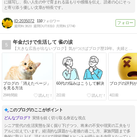
に描写し、長い人生の中で育まれる温もりや感慨を伝え、読者の心にそっ
と寄り添う優しい文章が特長です。
2035072
110
週間IN:
3820
週間OUT:
8310
月間IN:
17740
年金だけで生活して 雀の涙
5
【大きな広告が出ないブログ】気がつけばブログ歴19年。夫婦ともに持病もちで少なめの年金だけで生活。年金は夫婦合計で手取り月16万円台。食費・光熱費・通信費・日用品の合計は月4万円前後。使えるお金は雀の涙でも、明るく楽しく逞しく暮らしたい。
ブログの「消えたページ」
60代の悩みはこうして解決
ブログの評判
を見る方法
29時間前
2日前
4日前
このブログのここがポイント
実情を鋭く切り取る身近な視点
シニア世代の生活実態を深く掘り下げつつ、将来の不安や現実の工夫をリ
アルに伝えています。経済的な課題から老後の過ごし方、家族問題まで多
角的に取り上げ、読むだけで現状理解とヒントが得られる内容となってい