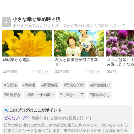
小さな幸せ集め時々猫
4
まだまだ元気なおひとり様。気心が知れた友人と猫が足元にいてビールがあれば幸せ。
幼馴染から電話
友人と価値観が似てる幸
スマホは常に
せ！
み返したくな
18時間前
32時間前
3日前
#心配性
#表参道
#新宿御苑
#元気な80代
#断捨離嫌い
#綺麗好き
#節約・倹約嫌い
#元気なシニア
#都会暮らし
このブログのここがポイント
季節を感じる細やかな観察と語り口
日常の中に潜む自然の美しさや身近な風景に焦点を当て、静かながらも心
に響くエピソードを綴っています。季節の移り変わりや小さな幸せを巧み