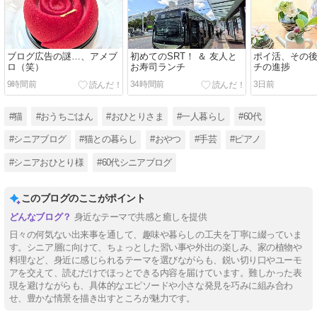
ブログ広告の謎…、アメブ
初めてのSRT！ ＆ 友人と
ポイ活、その後
ロ（笑）
お寿司ランチ
チの進捗
9時間前
34時間前
3日前
#猫
#おうちごはん
#おひとりさま
#一人暮らし
#60代
#シニアブログ
#猫との暮らし
#おやつ
#手芸
#ピアノ
#シニアおひとり様
#60代シニアブログ
このブログのここがポイント
身近なテーマで共感と癒しを提供
日々の何気ない出来事を通して、趣味や暮らしの工夫を丁寧に綴っていま
す。シニア層に向けて、ちょっとした習い事や外出の楽しみ、家の植物や
料理など、身近に感じられるテーマを選びながらも、鋭い切り口やユーモ
アを交えて、読むだけでほっとできる内容を届けています。難しかった表
現を避けながらも、具体的なエピソードや小さな発見を巧みに組み合わ
せ、豊かな情景を描き出すところが魅力です。