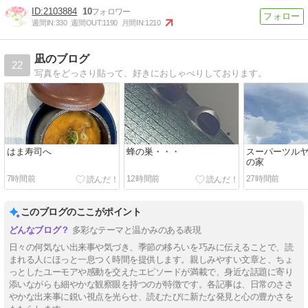
2103884
10
週間IN:
330
週間OUT:
1190
月間IN:
1210
凪のブログ
22
写真をどっさり貼って、好きにおしゃべりしております。
はま寿司へ
蜂の巣・・・
スーパーツル
の家
7時間前
12時間前
27時間前
このブログのここがポイント
多彩なテーマと温かみのある表現
日々の何気ない出来事や気づき、季節の移ろいを巧みに伝えることで、読
まれる人にほっと一息つく時間を提供します。親しみやすい文章と、ちょ
っとしたユーモアや感動を交えたエピソードが満載で、身近な話題に寄り
添いながらも細やかな観察眼を持つのが特徴です。各記事は、日常のささ
やかな出来事に鋭い視点を光らせ、読むたびに新たな発見と心の豊かさを