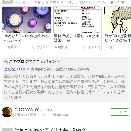
一人暮らしの初老女の独り言 誰かと繋がりたいとか、誰かと共感し合うなんてもういいの・・ 月に向かって独り言・・
19歳で人生の半分は終わる
業務成績より厳しいメタボ
気が付けば指
らしい(-_-;)
対策(;´･ω･)
なったわ(;^ω^)
10時間前
34時間前
3日前
このブログのここがポイント
実用的な冷房・除湿の効果と節約術
空調の効き方に着目し、冷房よりもドライ設定の方が効率的に冷える事実
を掘り下げています。身近な電気代の節約や湿気対策を詳しく解説し、長
年の経験と科学的知見を融合した情報が満載です。特に設定の工夫や季節
による湿気の変化を理解することで、室内を快適に保つアイディアを提示
しています。
1728058
86
週間IN:
730
週間OUT:
2515
月間IN:
3240
はちきんIzyのアメリカ丼 Part２