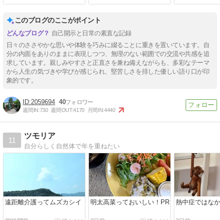
このブログのここがポイント
自己開示と日常の素直な記録
日々のささやかな思いや体験を巧みに綴ることに重きを置いています。自
分の内面をありのままに表現しつつ、無理のない範囲での交流や共感を追
求しています。親しみやすさと正直さを兼ね備えながらも、多彩なテーマ
から人生の気づきや学びが感じられ、堅苦しさを排した優しい語り口が印
象的です。
2059694
40
週間IN:
730
週間OUT:
4170
月間IN:
4440
ツモリア
11
自分らしく自然体で年を重ねたい
遠距離介護ってムズカシイ
明太高菜っておいしい！PR
熱中症ではな