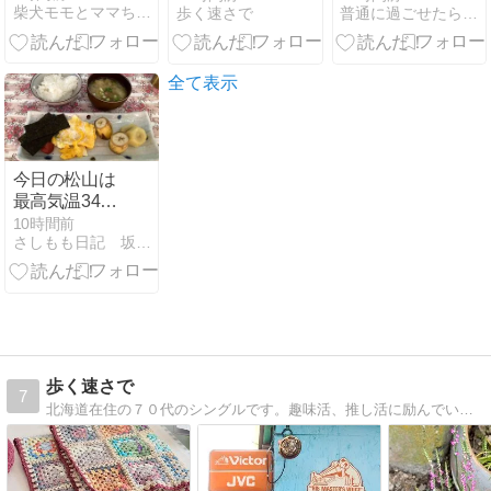
柴犬モモとママちゃんのシニア日々是好日
歩く速さで
普通に過ごせたら幸せ＊だけど
マルチ・カバ
ーが完成
全て表示
今日の松山は
最高気温34度
の予想
10時間前
さしもも日記 坂の上の雲松山市から
歩く速さで
7
北海道在住の７０代のシングルです。趣味活、推し活に励んでいます。