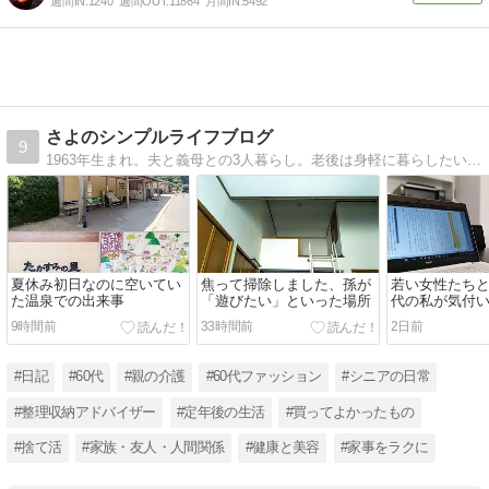
週間IN:
1240
週間OUT:
11864
月間IN:
5492
さよのシンプルライフブログ
9
1963年生まれ。夫と義母との3人暮らし。老後は身軽に暮らしたいと片付けの資格も取りました。素敵な60代を目標に少ない服で楽しむことにも挑戦しています。片付けの書籍を販売中です。
夏休み初日なのに空いてい
焦って掃除しました、孫が
若い女性たちと
た温泉での出来事
「遊びたい」といった場所
代の私が気付い
グを続ける目
9時間前
33時間前
2日前
#日記
#60代
#親の介護
#60代ファッション
#シニアの日常
#整理収納アドバイザー
#定年後の生活
#買ってよかったもの
#捨て活
#家族・友人・人間関係
#健康と美容
#家事をラクに