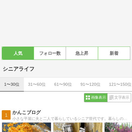
人気
フォロー数
急上昇
新着
シニアライフ
1〜30位
31〜60位
61〜90位
91〜120位
121〜150位
画像表示
文字表示
かんこブログ
1
小さな平屋に夫と二人で暮らしているシニア世代です。暮らしの中で感じたこと、家庭菜園のことなど綴っています。