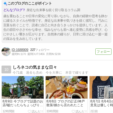
このブログのここがポイント
身近な出来事を鋭く切り取るコラム調
歳を重ねることや日常の変化に寄り添いながら、自身の経験や思考を静か
に綴るスタイルが特徴です。身近な出来事や気づきを鋭く描写し、巧みに
言葉を紡ぐことで、読者に自己と向き合うきっかけを提供しています。人
生の節目やささやかな幸せ、悩みながらも前へ進む姿勢に共感を呼び、心
にやさしい響きが広がります。自然体の綴りが、日常に溶け込む一篇一篇
の深みを生み出しています。
1688909
227
週間IN:
1170
週間OUT:
3456
月間IN:
5238
しろネコの気ままな日々
10
今71歳 過去も含め 今を大事に 本音で綴ります
8月9日 今ブログで話題のお
8月8日 ブログの訂正/神戸
8月7日 8月4
店/嘘だったらちょっぴり残
散策/娘から言われたこと
意見は優しく
念
12時間前
33時間前
2日前