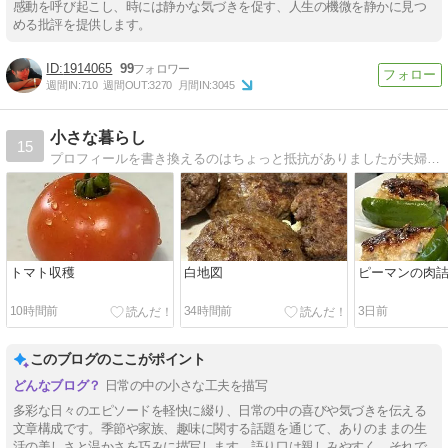
感動を呼び起こし、時には静かな気づきを促す、人生の機微を静かに見つ
める批評を提供します。
1914065
99
週間IN:
710
週間OUT:
3270
月間IN:
3045
小さな暮らし
15
プロフィールを書き換えるのはちょっと抵抗がありましたが夫婦二人暮らしになりました。心の中ではくるみやクッキーの姿が鮮明に浮かびます。寂しくなりましたがこれまで飼ったペットたちが見てくれているはず。心配されないように元気に過ごします。
トマト収穫
白地図
ピーマンの肉
10時間前
34時間前
3日前
このブログのここがポイント
日常の中の小さな工夫を描写
多彩な日々のエピソードを軽快に綴り、日常の中の喜びや気づきを伝える
文章構成です。季節や家族、趣味に関する話題を通じて、ありのままの生
活の美しさと温かさを巧みに描写します。語り口は親しみやすく、それで