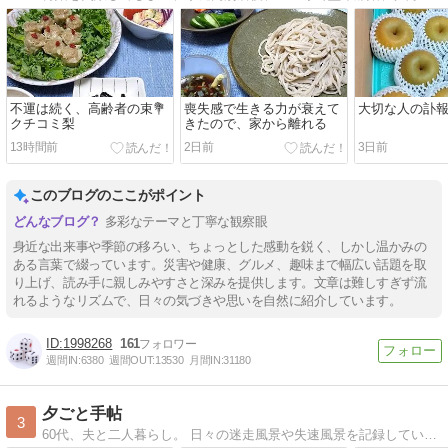
不運は続く、高齢者の束💐
喪失感で生きる力が衰えて
大切な人の訃報
クチコミ梨
きたので、家から離れる
13時間前
2日前
3日前
このブログのここがポイント
多彩なテーマと丁寧な観察眼
身近な出来事や季節の移ろい、ちょっとした感動を鋭く、しかし温かみの
ある言葉で綴っています。災害や健康、グルメ、趣味まで幅広い話題を取
り上げ、読み手に親しみやすさと深みを提供します。文章は難しすぎず流
れるようなリズムで、日々の気づきや思いを自然に紹介しています。
1998268
161
週間IN:
6380
週間OUT:
13530
月間IN:
31180
夕ごと手帖
3
60代、夫と二人暮らし。 日々の迷走風景や失速風景を記録しています。