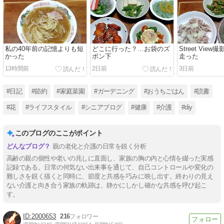
私の40年前の記憶よりも短
どこに行った？…お袋のズ
Street Vie
かった
ボン下
走った
13時間前
2日前
3日前
#日記
#節約
#家庭菜園
#ガーデニング
#おうちごはん
#読書
#花
#ライフスタイル
#シニアブログ
#健康
#介護
#diy
このブログのここがポイント
親の老化と介護の日常を鋭く分析
高齢の親の個性や老いの兆しに直面し、家族の胸の内と心情を綴った実感
記録である。日常の何気ない出来事を通じて、自己コントロールや変化の
難しさを鋭く描くと同時に、節度と共感を巧みに映し出す。終わりの見え
ない介護と向き合う家族の軌跡は、静かにしかし確かな共感を呼び起こ
す。
2000653
216