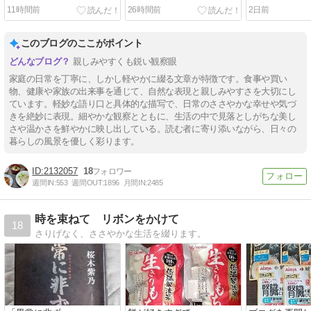
11時間前
26時間前
2日前
このブログのここがポイント
親しみやすくも鋭い観察眼
家庭の日常を丁寧に、しかし軽やかに綴る文章が特徴です。食事や買い
物、健康や家族の出来事を通じて、自然な表現と親しみやすさを大切にし
ています。軽妙な語り口と具体的な描写で、日常のささやかな幸せや気づ
きを絶妙に表現。細やかな観察とともに、生活の中で見落としがちな美し
さや温かさを鮮やかに映し出している。読む者に寄り添いながら、日々の
暮らしの風景を優しく彩ります。
2132057
18
週間IN:
553
週間OUT:
1896
月間IN:
2485
時を束ねて リボンをかけて
18
さりげなく、ささやかな生活を綴ります。