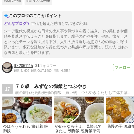
#60代主婦
#日々の出来事
このブログのここがポイント
世代を超えた感情と気づきの記録
シニア世代の視点から日常の出来事や気づきを鋭く描き、その美しさや価
値を見逃さず伝えることを目指します。親子の絆や介護、健康、懐かしさ
といったテーマを深く掘り下げ、人生の折り返し地点での心の動きに寄り
添います。多彩な経験から得た気づきと共感を呼ぶ言葉で、読む人に静か
な勇気と暖かさを届けます。
2061115
31
週間IN:
602
週間OUT:
1400
月間IN:
2534
７６歳 みずなの御飯とつぶやき
17
歳の離れた高齢夫婦の御飯 買い物 つぶやきふたりして体力落ちてます。何故か食欲だけは旺盛（笑）
今はもうそれも 娘到着 晩
やめるなら今よ、見慣れて
我慢の子 晩御
御飯
きたし 朝御飯 晩御飯準備