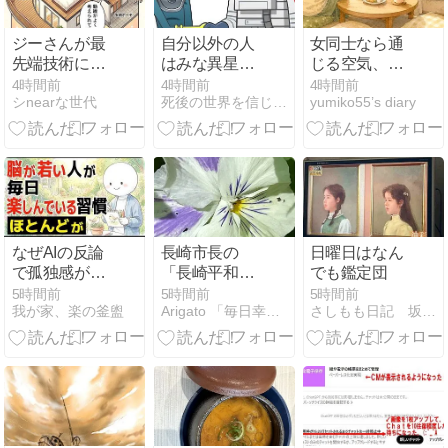
ジーさんが最
自分以外の人
女同士なら通
先端技術にハ
はみな異星人
じる空気、主
マり、ドジャ
だと思って理
人には通じな
4時間前
4時間前
4時間前
シnearな世代
死後の世界を信じたい普通の人のブログ
yumiko55’s diary
ースにぼやく
解に努める
い――気づい
日曜日の話
た会話の視点
の違い
なぜAIの反論
長崎市長の
日曜日はなん
で孤独感が生
「長崎平和宣
でも鑑定団
じるのか？
言」最後の被
5時間前
5時間前
5時間前
我が家、楽の釜盥
Arigato 「毎日幸せを感じる」懐かしい曲、思い出、終活
さしもも日記 坂の上の雲松山市から
爆地にという
願いと叫び