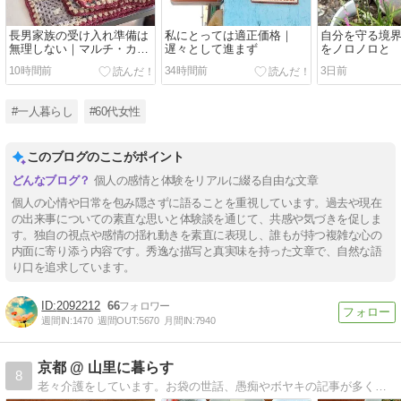
長男家族の受け入れ準備は
私にとっては適正価格｜
自分を守る境
無理しない｜マルチ・カバ
遅々として進まず
をノロノロと
ーが完成
10時間前
34時間前
3日前
#一人暮らし
#60代女性
このブログのここがポイント
個人の感情と体験をリアルに綴る自由な文章
個人の心情や日常を包み隠さずに語ることを重視しています。過去や現在
の出来事についての素直な思いと体験談を通じて、共感や気づきを促しま
す。独自の視点や感情の揺れ動きを素直に表現し、誰もが持つ複雑な心の
内面に寄り添う内容です。秀逸な描写と真実味を持った文章で、自然な語
り口を追求しています。
2092212
66
週間IN:
1470
週間OUT:
5670
月間IN:
7940
京都 @ 山里に暮らす
8
老々介護をしています。お袋の世話、愚痴やボヤキの記事が多くなりました。ほぼ日記です。座右の銘「人間万事塞翁が馬」