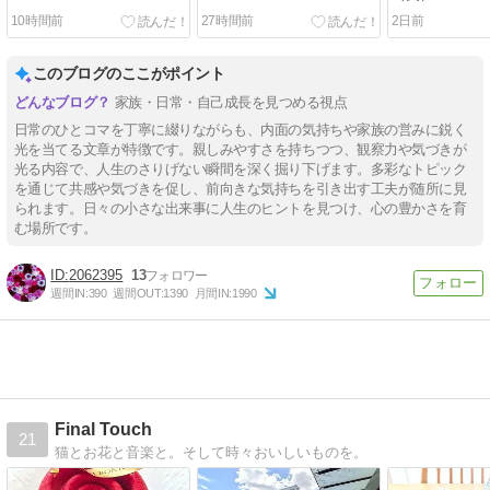
10時間前
27時間前
2日前
このブログのここがポイント
家族・日常・自己成長を見つめる視点
日常のひとコマを丁寧に綴りながらも、内面の気持ちや家族の営みに鋭く
光を当てる文章が特徴です。親しみやすさを持ちつつ、観察力や気づきが
光る内容で、人生のさりげない瞬間を深く掘り下げます。多彩なトピック
を通じて共感や気づきを促し、前向きな気持ちを引き出す工夫が随所に見
られます。日々の小さな出来事に人生のヒントを見つけ、心の豊かさを育
む場所です。
2062395
13
週間IN:
390
週間OUT:
1390
月間IN:
1990
Final Touch
21
猫とお花と音楽と。そして時々おいしいものを。