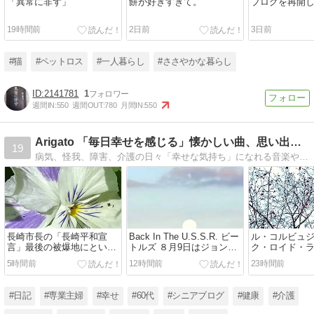
「異常に非ず」
餅が好きすぎて。
ブログを再開
19時間前
2日前
3日前
#猫
#ペットロス
#一人暮らし
#ささやかな暮らし
2141781
1
週間IN:
550
週間OUT:
780
月間IN:
550
Arigato 「毎日幸せを感じる」懐かしい曲、思い出、終活
19
病気、怪我、障害、介護の日々「幸せな気持ち」になれる音楽や思い出を使ったヒントです。https://www.aiaoko.com/about
長崎市長の「長崎平和宣
Back In The U.S.S.R. ビー
ル・コルビュ
言」最後の被爆地にという
トルズ ８月9日はジョンが
ク・ロイド・
願いと叫び
新人シルキーをプロデュー
とも分かって
5時間前
12時間前
23時間前
スした日
#日記
#専業主婦
#幸せ
#60代
#シニアブログ
#健康
#介護