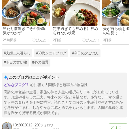
当たり前過ぎてその価値に
定年過ぎても辞めるに辞め
夫が自ら頭を
気がつかず
られない状況
のを見て・・
25時間前
2日前
3日前
#夫婦二人暮らし
#60代シニアブログ
#今日の夕ごはん
#今日の買い物
#心の風景
このブログのここがポイント
心に響く人間模様と包容力の物語性
高齢化や老後の生活、家族の絆と人生の選択をリアルに映し出していま
す。介護や暮らしの工夫、将来への不安と希望など、多彩なテーマを通じ
て人生の奥行きを丁寧に描写。読むことで自分の人生設計や生き方に静か
な考察が生まれ、しなやかな共感と勇気をもたらします。人間の葛藤と成
長を温かく見守る視点が特徴です。
2062012
296