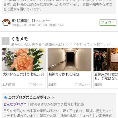
ます。高齢者の日常に潜む真実をわかりやすく示し、覚悟や知恵を促すこ
とに重きを置いています。
1935064
68
週間IN:
1888
週間OUT:
5120
月間IN:
7560
くるメモ
6
働かない変人夫を養う結婚生活にピリオドを打ってから数年。パートと在宅の仕事でなんとか生計を立てています。旧『離活のためのアラフィフ貯金日記』→『ぼっちシニアの幸せ探し貯金日記』→当ブログへと変遷しています。
大根おろしの汁で七転八倒
精神力が削れる階段
夏休みの日程
も、予定はな
21時間前
2日前
3日前
このブログのここがポイント
日常のささやかな気づき描写と季節感
日常の何気ない出来事や季節の移ろいに鋭く目を向け、繊細に捉えたエピ
ソードを綴っています。気温や天気、周囲の風景、ちょっとした出来事の