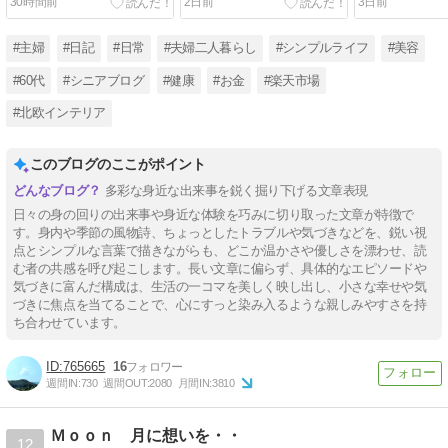
30時間前
2日前
3日前
#主婦
#日記
#日常
#夫婦二人暮らし
#シンプルライフ
#美容
#60代
#シニアブログ
#健康
#お金
#楽天市場
#北欧インテリア
このブログのここがポイント
多彩な身近な出来事を鋭く掘り下げる文章表現
日々の身の回りの出来事や身近な体験を巧みに切り取った文章が特徴で
す。身内や季節の風物詩、ちょっとしたトラブルや気づきなどを、鋭い視
点とシンプルな言葉で描きながらも、どこか温かさや優しさを漂わせ、読
む者の共感を呼び起こします。長い文章に偏らず、具体的なエピソードや
気づきに富んだ構成は、生活の一コマを美しく映し出し、小さな幸せや気
づきに焦点を当てることで、心にすっと染み入るような親しみやすさを持
ち合わせています。
765665
16
週間IN:
730
週間OUT:
2080
月間IN:
3810
Ｍｏｏｎ 月に想いを・・
12