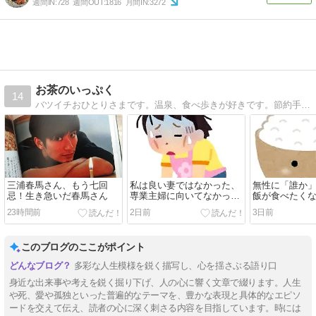
週間IN:
728
週間OUT:
1816
月間IN:
3272
お茶のいっぷく
14
バツイチおひとりさまです。温泉、食べ歩きが好きです。節約手抜き料理などいろいろブログです
三浦春馬さん、もう七回
私は良い妻ではなかった、
無性に「誰か
忌！生き急いだ春馬さん
専業主婦に向いてなかった
飯が食べたく
理由
お供
23時間前
2日前
3日前
このブログのここがポイント
多彩な人生模様を鋭く描写し、心を揺さぶる語り口
身近な出来事や考えを鋭く掘り下げ、人の心に響く文章で綴ります。人生
や死、愛や孤独といった普遍的なテーマを、豊かな表現と具体的なエピソ
ードを交えて伝え、読者の心に深く刺さる内容を目指しています。時には