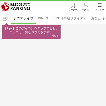
リーダー
ログイン
メニュー
シニアライフ
DINKS
FIRE（早期リタイア）
おひとり
【Tips】このアイコンをタップすると、

カテゴリ一覧を表示できます。
閉じる