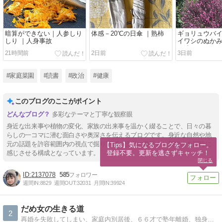
暗算ができない｜人参しり
体感－20℃の日傘 ｜熟柿
ギョリュウバイ
しり ｜人身事故
イワシのぬかみ
が沈む
21時間前
2日前
3日前
#家庭菜園
#読書
#政治
#健康
このブログのここがポイント
多彩なテーマと丁寧な観察眼
身近な出来事や植物の変化、家族の出来事を温かく綴ることで、日々の暮
らしの一コマに潜む面白さや奥深さを伝えるブログです。身近な自然や地
元の話題を許容範囲内の視点で掘り下げ、読者に身近さと新鮮さを同時に
【Tips】気になるブログをフォロー。

登録不要。更新を逃さずキャッチ！
感じさせる構成となっています。
閉じる
2137078
585
週間IN:
8829
週間OUT:
32031
月間IN:
39924
だめ女の生きる道
2
再婚を失敗してしまい、家庭内別居後、６６才で塾年離婚、独身に戻り、親の介護をしつつ、年金ひとり暮しです