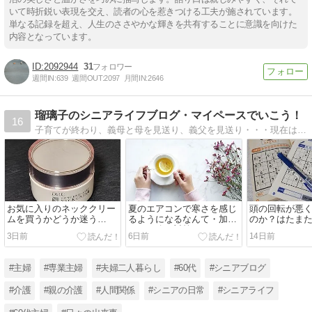
いて時折鋭い表現を交え、読者の心を惹きつける工夫が施されています。
単なる記録を超え、人生のささやかな輝きを共有することに意識を向けた
内容となっています。
2092944
31
週間IN:
639
週間OUT:
2097
月間IN:
2646
瑠璃子のシニアライフブログ・マイペースでいこう！
16
子育てが終わり、義母と母を見送り、義父を見送り・・・現在は施設で暮らす父のサポート中。夫、子ども、孫、親のためだけでなく、自分の時間も大事にマイペースで生きていきたい・・・。
お気に入りのネッククリー
夏のエアコンで寒さを感じ
頭の回転が悪
ムを買うかどうか迷う
るようになるなんて・加齢
のか？はたま
（DHCコンセントレートネ
による冷え対策
になってきた
3日前
6日前
14日前
ッククリーム）
#主婦
#専業主婦
#夫婦二人暮らし
#60代
#シニアブログ
#介護
#親の介護
#人間関係
#シニアの日常
#シニアライフ