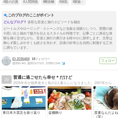
#親の介護
#人間関係
#断捨離
#病気
#家族・
このブログのここがポイント
多彩な音楽と旅のエピソードを融合
ビートルズやローリング・ストーンズなど名曲を深掘りしつつ、実際の旅
や思い出と絡めて魅力を伝えるスタイルが特徴です。記事ごとに身近な体
験を織り交ぜながら、音楽と旅行の奥行きを軽やかに探求します。文章は
飾らず親しみやすくも鋭さを失わず、読者の好奇心を自然に刺激する工夫
に満ちています。
2036469
18
週間IN:
440
週間OUT:
920
月間IN:
1940
普通に過ごせたら幸せ＊だけど
20
2025年夫が他界老犬と私の2人暮らしになりました。2007年からリウマチ治療中：生物学的製剤使用は2015年から。
東日本大震災を振り返り
盆棚飾り
質素なんだよ
（笑）