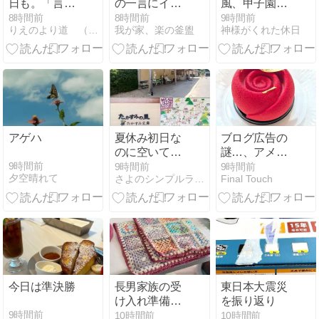
日も。「言
の一言にイラ
風、甲子園、
霊」とほんの
ッとします.. -
Ｊ２
8時間前
8時間前
9時間前
りえのより道 （改題しました）
我が家、楽の釜盥
神様がくれた休日
少しの勇気
YouTube
で、残りの人
生を良い方向
へ
アゲハ
夏休み初日な
ブログ広告の
のに空いてい
謎…、アメブ
た温泉での出
ロ（笑）
9時間前
9時間前
9時間前
夕空晴れて
さよのシンプルライフブログ
Final Touch
来事
今日は準決勝
長男家族の受
東日本大震災
け入れ準備は
を振り返り
無理しない｜
9時間前
10時間前
10時間前