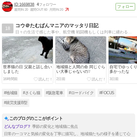
1669838
4
週間IN:
20
週間OUT:
60
月間IN:
20
コウ＠たむぱんマニアのマッタリ日記
18
日々の生活で感じた事や、航空機 戦闘機もしくは列車に纏わる色々を綴ります
世界猫の日 父親と話し合い
地域猫と人間の命 同じぐら
自宅でゆっく
しました
い大事じゃないの❔
多かったな
16時間前
2日前
3日前
#地域猫
#さくら猫
#阪急電車
#ロードバイク
#FOCUS
#就労支援B型
このブログのここがポイント
季節の変化と地域猫に焦点
日常の一コマと気候の変化を丁寧に描写し、地域猫たちの様子を通じて心