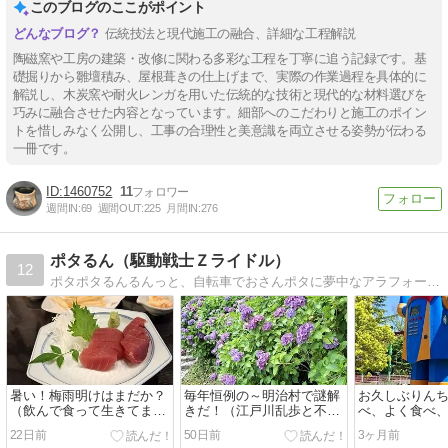
このブログのここがポイント
伝統技法と現代施工の融合、詳細な工程解説
陶磁窯や工房の建築・改修に関わる多彩な工程を丁寧に追う記録です。基
礎掘りから雛壇積み、屋根葺きの仕上げまで、実際の作業過程を具体的に
解説し、木炭窯や耐火レンガを用いた伝統的な技術と現代的な材料選びを
巧みに融合させた内容となっています。細部へのこだわりと施工のポイン
トを惜しみなく公開し、工事の合理性と美意識を両立させる姿勢が伝わる
一冊です。
1460752
11
週間IN:
69
週間OUT:
225
月間IN:
276
ポタるん（駆動戦士Ｚライドル）
12
ポタポタるんるんっと、自転車でおさんポタに夢中なアラフォーとーちゃん日記 楽しく健康にをモットーに自転車の魅力とポタるん日記を綴っていきます。
暑い！梅雨明けはまだか？
毎年恒例の～明治村で謎解
お久しぶりんち
（飲んで食って生きてます
きだ！（江戸川乱歩と不可
べ、よく食べ、
よｗ）
解な残像）
みました♪
22日前
50日前
3ヶ月前