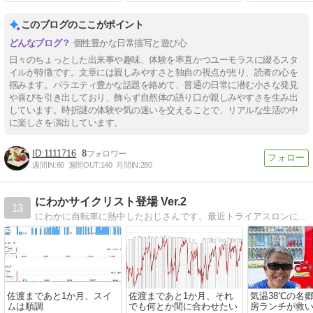
このブログのここがポイント
個性豊かな日常描写と遊び心
日々のちょっとした出来事や趣味、体験を率直かつユーモラスに綴るスタ
イルが特徴です。文章には親しみやすさと独自の視点が光り、読者の心を
掴みます。バラエティ豊かな話題を絡めて、普通の日常に潜む小さな発見
や喜びを引き出しており、飾らず自然体の語り口が親しみやすさを生み出
しています。時折謎の体験や気の迷いを交えることで、リアルな生活の中
に楽しさを演出しています。
1111716
8
週間IN:
60
週間OUT:
140
月間IN:
280
にわかサイクリスト登場 Ver.2
13
にわかに自転車に熱中したおじさんです。最近トライアスロンにはまり、時々MTBで里山を走ったり、サイクリング、うどんの話をアップしていきます。
佐渡まであと1か月、スイ
佐渡まであと1か月、それ
気温38℃の名
ムは順調
でも何とか間に合わせたい
房ランチが救