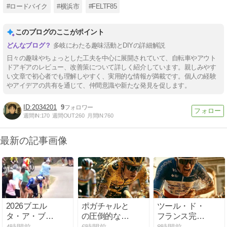
#ロードバイク
#横浜市
#FELTF85
このブログのここがポイント
多岐にわたる趣味活動とDIYの詳細解説
日々の趣味やちょっとした工夫を中心に展開されていて、自転車やアウト
ドアギアのレビュー、改善策について詳しく紹介しています。親しみやす
い文章で初心者でも理解しやすく、実用的な情報が満載です。個人の経験
やアイデアの共有を通じて、仲間意識や新たな発見を促します。
2034201
9
週間IN:
170
週間OUT:
260
月間IN:
760
最新の記事画像
2026ブエル
ポガチャルと
ツール・ド・
タ・ア・ブル
の圧倒的な差
フランス完走
ゴス最終日は
に苦悩 ヨナ
のドリアン・