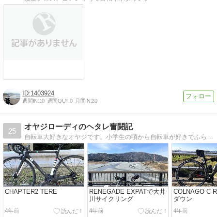
1403924
週間IN:
10
週間OUT:
0
月間IN:
20
オヤジローディのヘタレ奮闘記
25
自転車大好きなオヤジです。小学生の頃から自転車が好きでふらふらとあちこちを走り回ってました。ずっと、ランドナーやマウンテンバイク、クロスバイクでのんびりとサイ…
CHAPTER2 TERE
RENEGADE EXPATで大井
COLNAGO C
川サイクリング
ダウン
4年前
4年前
4年前