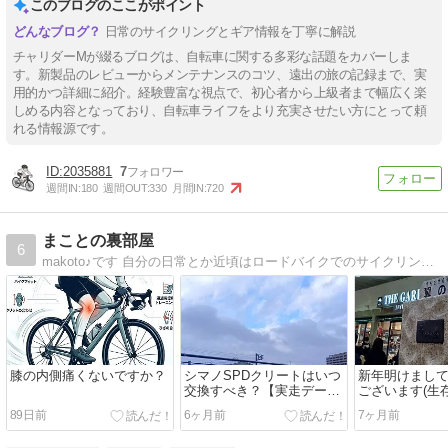
このブログのここがポイント
日常のサイクリングとギア情報を丁寧に解説
チャリダーMが綴るブログは、自転車に関する多彩な話題をカバーしま
す。新製品のレビューからメンテナンスのコツ、遠出の旅の記録まで、実
用的かつ詳細に紹介。経験豊富な視点で、初心者から上級者まで幅広く楽
しめる内容となっており、自転車ライフをより充実させたい方にとって頼
れる情報源です。
2035881
7
週間IN:
180
週間OUT:
330
月間IN:
720
まことの裏部屋
6
makoto♪です 自分の日常とか近頃はロードバイクでのサイクリングが主体です。
膝の内側痛くないですか？
シマノSPDクリートはいつ
新年明けまし
交換すべき？【実走データ
ございます(生
で見る交換時期の目安】
89日前
6ヶ月前
7ヶ月前