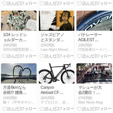
きた
た
1/24 レッドシ
ジャズピアノ
パナレーサー
ョルダーカス
とスタンダー
AGILEST
タム（6）
ド
FAST「ROAD、
19時間前
22時間前
23時間前
SIRIUS模型部屋 - ちょい雑記
Late Night Monologue
IT技術者ロードバイク日記
最速解」を名
乗る国産フラ
ッグシップ
片道6kmなら
Canyon
マシューが大
余裕!? 腰痛＆
Aeroad CF
会2勝目！
膝痛の輪々が
SLX 8 Di2
2026ブエル
23時間前
26時間前
27時間前
輪々（中年オヤジ）がロードバイク始めたぞ！！
デブだけど... 走り、泳ぎ、登り...食べる！
Bike News Mag
カフェを目指
タ・ア・ブル
して歩いた結
ゴス第4ステ
果……
ージはマシュ