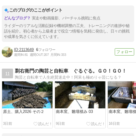
このブログのここがポイント
実走や動画撮影、バーチャル挑戦に焦点
ライダーのリアルな活動記録や機材調整の工夫、トレーニングの進捗や秘
話を紹介。初心者から上級者まで役立つ情報を気軽に発信し、日々の挑戦
や成果を気さくに伝えています。
2113649
6
週間IN:
81
週間OUT:
207
月間IN:
333
剽右衛門の陶芸と自転車 ぐるぐる。ＧＯ！ＧＯ！
11
陶芸と自転車で人生絶賛迷走中！阿呆も極めりゃ芸になる？
原土、購入2026 その２
南本窯、雛壇積み 03
南本窯、雛壇積み
3日前
9日前
16日前