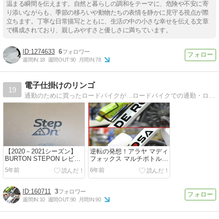
温まる瞬間を伝えます。自然と暮らしの調和をテーマに、危険や不安に寄
り添いながらも、季節の移ろいや動物たちの表情を静かに見守る視点が際
立ちます。丁寧な日常描写とともに、生活の中の小さな幸せを伝える文章
で構成されており、親しみやすさと優しさに満ちています。
1274633
6
週間IN:
18
週間OUT:
90
月間IN:
78
電子仕掛けのリンゴ
19
通勤のために買ったロードバイクが…ロードバイクでの通勤・ロングライドがメインだけど、BMX、MTBもやってます！
【2020－2021シーズン】
逆転の発想！アラヤ マディ
BURTON STEPON レビュ
フォックス マルチボトルケ
ー
ージ おすすめボトルケージ
5年前
6年前
160711
3
週間IN:
10
週間OUT:
90
月間IN:
90