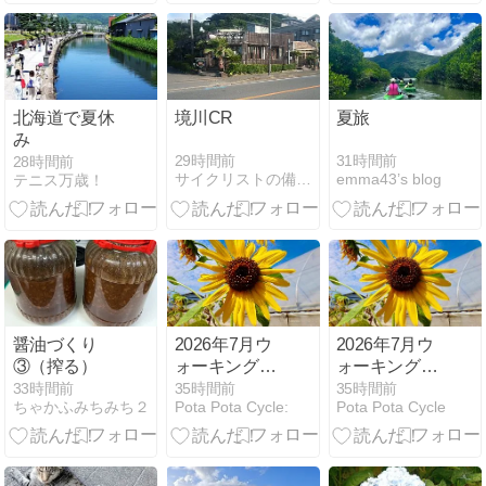
ー・ブレナン
がステージ優
勝
北海道で夏休
境川CR
夏旅
み
29時間前
31時間前
28時間前
サイクリストの備忘録
emma43’s blog
テニス万歳！
醤油づくり
2026年7月ウ
2026年7月ウ
③（搾る）
ォーキング結
ォーキング結
果報告
果報告
33時間前
35時間前
35時間前
ちゃかふみちみち２
Pota Pota Cycle:
Pota Pota Cycle