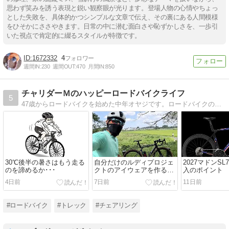
思わず笑みを誘う表現と鋭い観察眼が光ります。登場人物の心情やちょっ
とした失敗を、具体的かつシンプルな文章で伝え、その裏にある人間模様
をひそかにささやきます。日常の中に潜む面白さや恥ずかしさを、一歩引
いた視点で肯定的に綴るスタイルが特徴です。
1672332
4
週間IN:
230
週間OUT:
470
月間IN:
850
チャリダーＭのハッピーロードバイクライフ
5
47歳からロードバイクを始めた中年オヤジです。ロードバイクの衝撃的な楽しさをきっかけに生活の幅を豊かに広げていくことを楽しむブログです。これからロードバイクを始めようとしている方、がちではなくゆるっと楽しみたい方のお役に立てれば幸いです。
30℃後半の暑さはもう走る
自分だけのルディプロジェ
2027マドンS
のを諦めるか･･･
クトのアイウェアを作る方
入のポイント
法
4日前
7日前
11日前
#ロードバイク
#トレック
#チェアリング