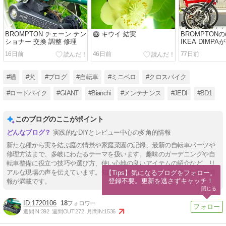
BROMPTON チェーン テン
🥝 キウイ 結実
BROMPTON
ショナー 交換 調整 修理
IKEA DIMP
16日前
46日前
77日前
#猫
#犬
#ブログ
#自転車
#ミニベロ
#クロスバイク
#ロードバイク
#GIANT
#Bianchi
#メンテナンス
#JEDI
#BD1
このブログのここがポイント
実践的なDIYとレビュー中心の多角的情報
新たな種から実を結ぶ庭の情景や家庭菜園の記録、最新の自転車パーツや
修理方法まで、多岐にわたるテーマを扱います。趣味のガーデニングや自
転車整備に役立つ技巧や選び方、使い心地の良いアイテムの紹介など、リ
アルな現場の声を伝えています。知識を深めながら、生活を豊かに彩る情
【Tips】気になるブログをフォロー。

登録不要。更新を逃さずキャッチ！
報が満載です。
閉じる
1720106
18
週間IN:
392
週間OUT:
272
月間IN:
1536