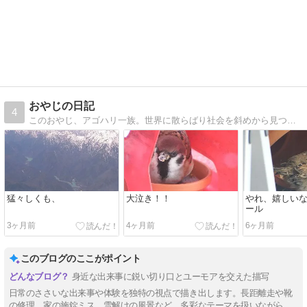
おやじの日記
4
このおやじ、アゴハリ一族。世界に散らばり社会を斜めから見つめブツブツ文句を垂れ世界の滅亡を防ぎつつ勝手気ままに生きている。
猛々しくも、
大泣き！！
やれ、嬉しい
ール
3ヶ月前
4ヶ月前
6ヶ月前
このブログのここがポイント
身近な出来事に鋭い切り口とユーモアを交えた描写
日常のささいな出来事や体験を独特の視点で描き出します。長距離走や靴
の修理、家の施錠ミス、雪解けの風景など、多彩なテーマを扱いながら、