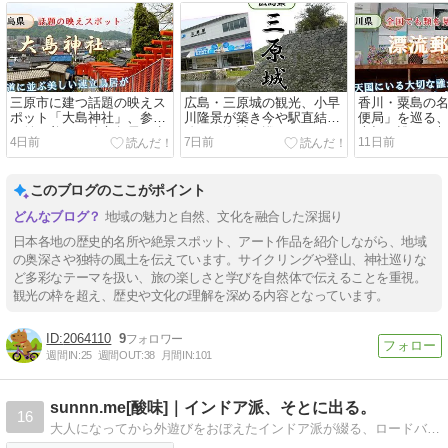
三原市に建つ話題の映えス
広島・三原城の観光、小早
香川・粟島の
ポット「大島神社」、参道
川隆景が築き今や駅直結の
便局」を巡る
に並ぶ美しい連立鳥居を歩
珍しい海城を巡る
大切な誰かへ
4日前
7日前
11日前
く
う
このブログのここがポイント
地域の魅力と自然、文化を融合した深掘り
日本各地の歴史的名所や絶景スポット、アート作品を紹介しながら、地域
の奥深さや独特の風土を伝えています。サイクリングや登山、神社巡りな
ど多彩なテーマを扱い、旅の楽しさと学びを自然体で伝えることを重視。
観光の枠を超え、歴史や文化の理解を深める内容となっています。
2064110
9
週間IN:
25
週間OUT:
38
月間IN:
101
sunnn.me[酸味]｜インドア派、そとに出る。
16
大人になってから外遊びをおぼえたインドア派が綴る、ロードバイク・旅行を中心としたBLOGです！ライドやレジャーがもっと楽しくなる情報をお届けします。