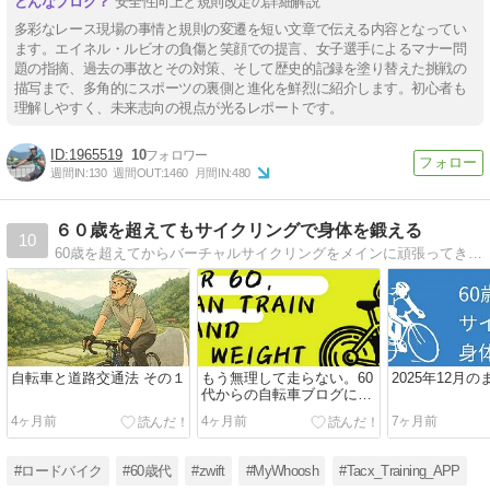
安全性向上と規則改定の詳細解説
多彩なレース現場の事情と規則の変遷を短い文章で伝える内容となってい
ます。エイネル・ルビオの負傷と笑顔での提言、女子選手によるマナー問
題の指摘、過去の事故とその対策、そして歴史的記録を塗り替えた挑戦の
描写まで、多角的にスポーツの裏側と進化を鮮烈に紹介します。初心者も
理解しやすく、未来志向の視点が光るレポートです。
1965519
10
週間IN:
130
週間OUT:
1460
月間IN:
480
６０歳を超えてもサイクリングで身体を鍛える
10
60歳を超えてからバーチャルサイクリングをメインに頑張ってきましたが、体力の限界です。これからシニアのためのやさしい自転車ブログとして生まれ変わります。
自転車と道路交通法 その１
もう無理して走らない。60
2025年12月の
代からの自転車ブログに変
えます
4ヶ月前
4ヶ月前
7ヶ月前
#ロードバイク
#60歳代
#zwift
#MyWhoosh
#Tacx_Training_APP