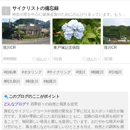
サイクリストの備忘録
7
神奈川県を中心に健康促進のためにのんびり走っています。もう定年退職して体力もなくなってきたので速く走ることは出来なくなってしまいました。
境川CR
東戸塚記念病院
境川CR
29時間前
2日前
3日前
#自転車
#ポタリング
#サイクリング
#境川
#相模川
#引地川
#阿久和川
#和泉川
#柏尾川
このブログのここがポイント
四季折々の自然と風景を追究
身近なサイクリングコースや自然の変化を丁寧に伝えるスポット紹介が魅
力です。天候や季節に応じた走行記録とともに、近隣の花や名所を紹介す
ることで、毎回新しい発見と癒しを提供しています。おだやかな晴天や曇
り空のもと、風を感じながらの楽しいひとときを伝え、自然との調和を感