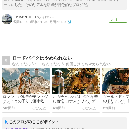
ーマにした、そのリアルな軌跡が特徴的なブログだ。
1987610
13
週間IN:
130
週間OUT:
540
月間IN:
1120
ロードバイクはやめられない
9
なんでだろう〜 なんでだろう 何回こけてもやめられない
ロマン・バルデがモン・ヴ
ポガチャルとの圧倒的な差
ツール・ド・
ァントゥの下りで落車救急
に苦悩 ヨナス・ヴィンゲゴ
のドリアン・
搬送
ーが漏らした「これ以上ど
で肋骨4本骨折
5時間前
6時間前
8時間前
うすればいいんだ？」
た?
このブログのここがポイント