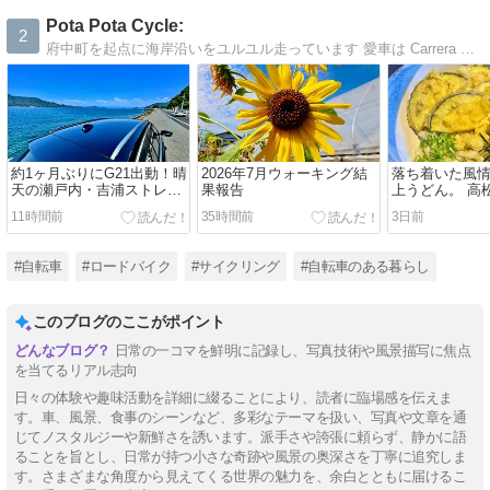
Pota Pota Cycle:
2
府中町を起点に海岸沿いをユルユル走っています 愛車は Carrera Nitro 2012 white/red いつの間にかウォーキングブログへと・・・
約1ヶ月ぶりにG21出動！晴
2026年7月ウォーキング結
落ち着いた風
天の瀬戸内・吉浦ストレー
果報告
上うどん。 高
トでリフレッシュドライブ
本店」の魅力
11時間前
35時間前
3日前
#自転車
#ロードバイク
#サイクリング
#自転車のある暮らし
このブログのここがポイント
日常の一コマを鮮明に記録し、写真技術や風景描写に焦点
を当てるリアル志向
日々の体験や趣味活動を詳細に綴ることにより、読者に臨場感を伝えま
す。車、風景、食事のシーンなど、多彩なテーマを扱い、写真や文章を通
じてノスタルジーや新鮮さを誘います。派手さや誇張に頼らず、静かに語
ることを旨とし、日常が持つ小さな奇跡や風景の奥深さを丁寧に追究しま
す。さまざまな角度から見えてくる世界の魅力を、余白とともに届けるこ