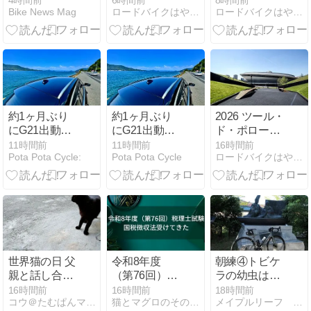
4時間前
6時間前
8時間前
Bike News Mag
ロードバイクはやめられない
ロードバイクはやめられない
ペリツァーリ
ス・ヴィンゲ
ゴドン、落車
が優勝し、総
ゴーが漏らし
で肋骨4本骨
合優勝はガル
た「これ以上
折の重傷だっ
どうすればい
た?
いんだ？」
約1ヶ月ぶり
約1ヶ月ぶり
2026 ツール・
にG21出動！
にG21出動！
ド・ポローニ
晴天の瀬戸
晴天の瀬戸
ュ第6ステー
11時間前
11時間前
16時間前
Pota Pota Cycle:
Pota Pota Cycle
ロードバイクはやめられない
内・吉浦スト
内・吉浦スト
ジ 山岳ステー
レートでリフ
レートでリフ
ジで総合順位
レッシュドラ
レッシュドラ
は?
イブ
イブ
世界猫の日 父
令和8年度
朝練④トビケ
親と話し合い
（第76回）税
ラの幼虫は絹
しました
理士試験 国税
を吐く／笠置
16時間前
16時間前
18時間前
コウ＠たむぱんマニアのマッタリ日記
猫とマグロのその日ぐらし
メイプルリーフ ペダリング
徴収法受けて
駅ピ弾いてみ