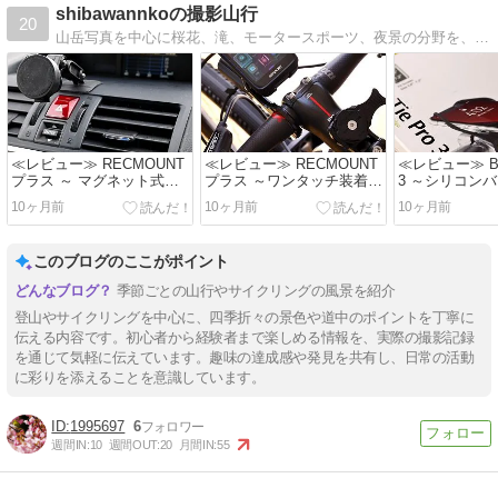
shibawannkoの撮影山行
20
山岳写真を中心に桜花、滝、モータースポーツ、夜景の分野を、美しいと感じた写真と撮影記で紹介していきます。
≪レビュー≫ RECMOUNT
≪レビュー≫ RECMOUNT
≪レビュー≫ Bike
プラス ～ マグネット式が
プラス ～ワンタッチ装着！
3 ～シリコン
超楽！スマホを車に取り付
スマホを自転車に取り付け
単！スマホを
10ヶ月前
10ヶ月前
10ヶ月前
ける～
る～
付ける～
このブログのここがポイント
季節ごとの山行やサイクリングの風景を紹介
登山やサイクリングを中心に、四季折々の景色や道中のポイントを丁寧に
伝える内容です。初心者から経験者まで楽しめる情報を、実際の撮影記録
を通じて気軽に伝えています。趣味の達成感や発見を共有し、日常の活動
に彩りを添えることを意識しています。
1995697
6
週間IN:
10
週間OUT:
20
月間IN:
55