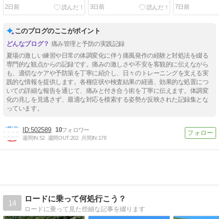
2日前
3日前
7日前
このブログのここがポイント
痛み管理と予防の実践記録
夏場の激しい練習や日常の体調変化に伴う痛風発作の経験と対処法を綴る
専門的な観点からの記録です。痛みの激しさや不安を客観的に伝えながら
も、適切なケアや予防策を丁寧に紹介し、日々のトレーニングを支える実
践的な情報を提供します。各種症状や検査結果の経過、効果的な処置につ
いての詳細な報告を通じて、痛みと付き合う術を丁寧に伝えます。体調変
化の兆しを見逃さず、最適な対応を模索する姿勢が反映された記録集とな
っています。
502589
10
週間IN:
52
週間OUT:
202
月間IN:
178
ロードに乗って何処行こう？
14
ロードに乗って見た些細な記事を綴ります