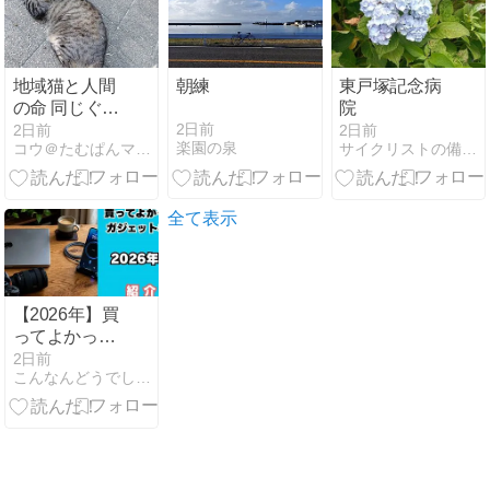
地域猫と人間
朝練
東戸塚記念病
の命 同じぐら
院
い大事じゃな
2日前
2日前
2日前
楽園の泉
コウ＠たむぱんマニアのマッタリ日記
サイクリストの備忘録
いの❔
全て表示
【2026年】買
ってよかった
ガジェット8
2日前
こんなんどうでしょう
選｜ブログ2
年目が選ぶ一
軍ガジェット
【俺の一軍】