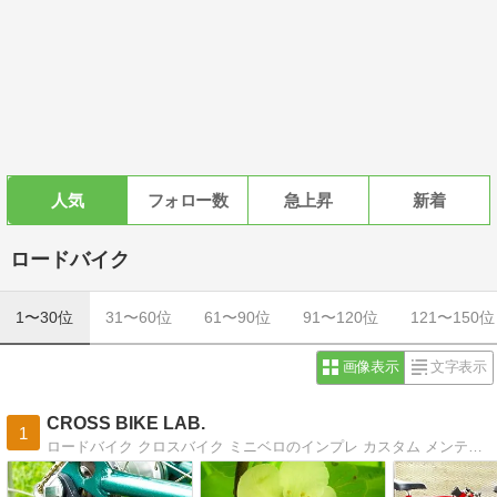
人気
フォロー数
急上昇
新着
ロードバイク
1〜30位
31〜60位
61〜90位
91〜120位
121〜150位
画像表示
文字表示
CROSS BIKE LAB.
1
ロードバイク クロスバイク ミニベロのインプレ カスタム メンテナンスを中心に詳細なパーツレビューをお届けする自転車ブログ