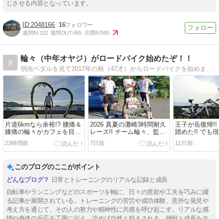
じさせる内容となっています。
2048166
16
週間IN:
132
週間OUT:
465
月間IN:
585
輪々（中年オヤジ）がロードバイク始めたぞ！！
8
弱虫ペダルを見て2017年の秋（47才）からロードバイクを始めました。中年オヤジの奮闘記です。
片道6kmなら余裕!? 腰痛＆
2026 真夏の灘崎3時間耐久
王子が岳復帰!! 
膝痛の輪々がカフェを目指
レース!! チーム輪々、監督
踏めた!! でも
して歩いた結果……
デビュー!? でも本当は走り
かった…。
23時間前
7日前
11日前
たかった。
このブログのここがポイント
日常とトレーニングのリアルな記録と成長
自転車やランニングなどのスポーツを軸に、日々の意欲や工夫を巧みに綴
る記事が展開されている。トレーニングの苦労や成功体験、意外な発見や
考え方を通じて、その人の努力や精神性に共感を呼び起こす。リアルな感
情や身体の反応を丁寧に伝え、読めば自然と励まされる。挑戦と成長をテ