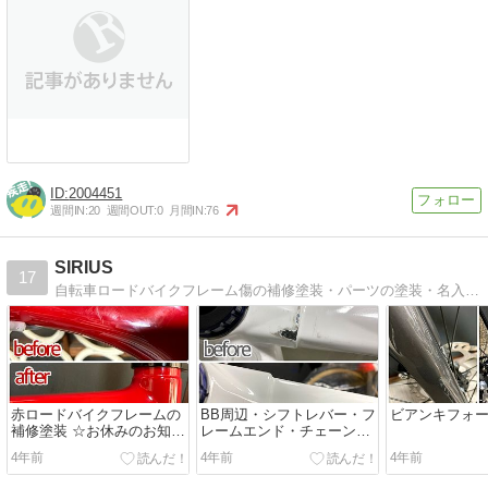
2004451
週間IN:
20
週間OUT:
0
月間IN:
76
SIRIUS
17
自転車ロードバイクフレーム傷の補修塗装・パーツの塗装・名入れ等を行っております。
赤ロードバイクフレームの
BB周辺・シフトレバー・フ
ビアンキフォ
補修塗装 ☆お休みのお知ら
レームエンド・チェーンス
せ☆
テー補修塗装
4年前
4年前
4年前