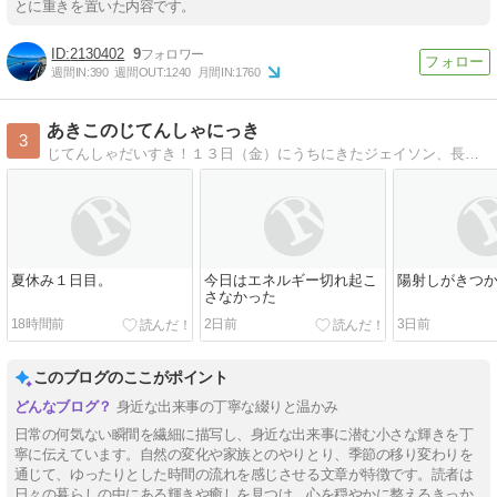
とに重きを置いた内容です。
2130402
9
週間IN:
390
週間OUT:
1240
月間IN:
1760
あきこのじてんしゃにっき
3
じてんしゃだいすき！１３日（金）にうちにきたジェイソン、長距離用なのに短距離専門のらんどなぁくん
夏休み１日目。
今日はエネルギー切れ起こ
陽射しがきつ
さなかった
18時間前
2日前
3日前
このブログのここがポイント
身近な出来事の丁寧な綴りと温かみ
日常の何気ない瞬間を繊細に描写し、身近な出来事に潜む小さな輝きを丁
寧に伝えています。自然の変化や家族とのやりとり、季節の移り変わりを
通じて、ゆったりとした時間の流れを感じさせる文章が特徴です。読者は
日々の暮らしの中にある輝きや癒しを見つけ、心を穏やかに整えるきっか