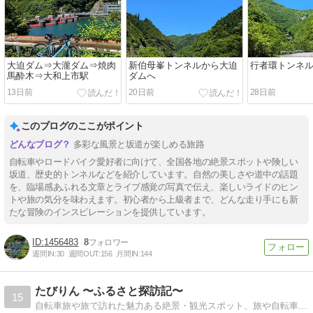
大迫ダム⇒大瀧ダム⇒焼肉
新伯母峯トンネルから大迫
行者環トンネ
馬酔木⇒大和上市駅
ダムへ
13日前
20日前
28日前
このブログのここがポイント
多彩な風景と坂道が楽しめる旅路
自転車やロードバイク愛好者に向けて、全国各地の絶景スポットや険しい
坂道、歴史的トンネルなどを紹介しています。自然の美しさや道中の話題
を、臨場感あふれる文章とライブ感覚の写真で伝え、楽しいライドのヒン
トや旅の気分を味わえます。初心者から上級者まで、どんな走り手にも新
たな冒険のインスピレーションを提供しています。
1456483
8
週間IN:
30
週間OUT:
156
月間IN:
144
たびりん 〜ふるさと探訪記〜
15
自転車旅や旅で訪れた魅力ある絶景・観光スポット、旅や自転車全般に役立つ情報を発信しています。