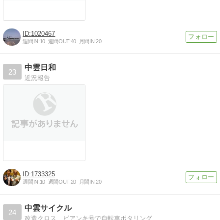
1020467
週間IN:
10
週間OUT:
40
月間IN:
20
中雲日和
23
近況報告
1733325
週間IN:
10
週間OUT:
20
月間IN:
20
中雲サイクル
24
改造クロス、ビアンキ号で自転車ポタリング