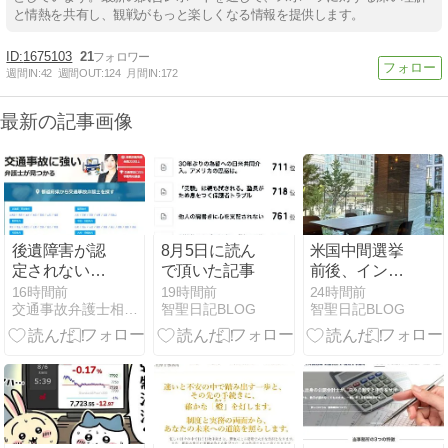
と情熱を共有し、観戦がもっと楽しくなる情報を提供します。
1675103
21
週間IN:
42
週間OUT:
124
月間IN:
172
最新の記事画像
後遺障害が認
8月5日に読ん
米国中間選挙
定されない・
で頂いた記事
前後、インデ
非該当だった
ックス投資家
16時間前
19時間前
24時間前
交通事故弁護士相談広場
智聖日記BLOG
智聖日記BLOG
ら？よくある
が心に留めて
理由と覆すた
おきたいこと
めの対処法