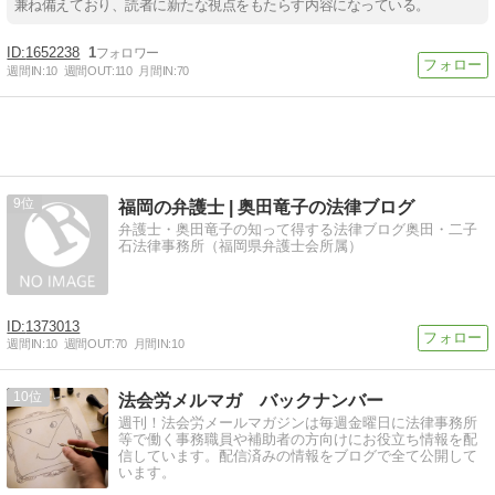
兼ね備えており、読者に新たな視点をもたらす内容になっている。
1652238
1
週間IN:
10
週間OUT:
110
月間IN:
70
9
福岡の弁護士 | 奥田竜子の法律ブログ
弁護士・奥田竜子の知って得する法律ブログ奥田・二子
石法律事務所（福岡県弁護士会所属）
1373013
週間IN:
10
週間OUT:
70
月間IN:
10
10
法会労メルマガ バックナンバー
週刊！法会労メールマガジンは毎週金曜日に法律事務所
等で働く事務職員や補助者の方向けにお役立ち情報を配
信しています。配信済みの情報をブログで全て公開して
います。