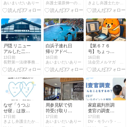
あいまいだいありー
弁護士湯原伸一の日記
きよし弁護士たかし弁護士の自死遺族等相談室
方。滞在時間
い？自分でで
ク：香川県条
4時間で何が
きる3つの法
例の判決から
できたか
的手続き
SNS巨大訴訟
まで徹底解説
戸隠 リニュー
白浜子連れ日
【第６７６
アルした二番
帰りアドベン
号】ちょっと
館の薬膳茶と
チャーワール
した失敗から
13日前
16日前
16日前
長野第一法律事務所 ブログ
あいまいだいありー
法会労メルマガ バックナンバー
地蔵堂
ドの鉄旅
学ぶmintsの細
かな仕様事例
集 その２ 原告
や被告の当事
者情報を入力
せずとも提訴
できてしま
う！？その他
なぜ「うつぶ
周参見駅で切
家庭裁判所調
せ寝」は放置
符受け取りが
査官の調査と
されたのか？
できず詰みか
は？調査官調
17日前
17日前
17日前
きよし弁護士たかし弁護士の自死遺族等相談室
あいまいだいありー
DV・モラハラ・離婚コラム｜法律事務所リベロ
刑事罰と数千
けた話
査の流れと本