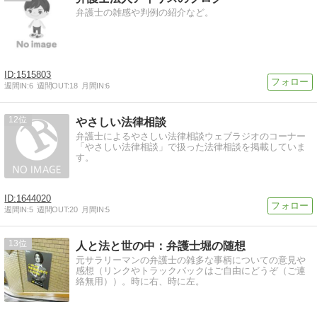
弁護士の雑感や判例の紹介など。
1515803
週間IN:
6
週間OUT:
18
月間IN:
6
12
やさしい法律相談
弁護士によるやさしい法律相談ウェブラジオのコーナー
「やさしい法律相談」で扱った法律相談を掲載していま
す。
1644020
週間IN:
5
週間OUT:
20
月間IN:
5
13
人と法と世の中：弁護士堀の随想
元サラリーマンの弁護士の雑多な事柄についての意見や
感想（リンクやトラックバックはご自由にどうぞ（ご連
絡無用））。時に右、時に左。