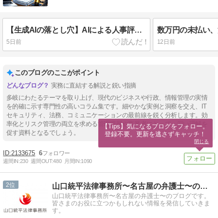
【生成AIの落とし穴】AIによる人事評価は公平？「全員を同じ計算式で評価すれば差別にならない」という誤解
5日前
12日前
このブログのここがポイント
実務に直結する解説と鋭い指摘
多岐にわたるテーマを取り上げ、現代のビジネスや行政、情報管理の実情
を的確に示す専門性の高いコラム集です。細やかな実例と洞察を交え、IT
セキュリティ、法務、コミュニケーションの最前線を鋭く分析します。効
率化とリスク管理の両立を求める管理職層や事業者にとって、深い理解を
【Tips】気になるブログをフォロー。

促す資料となるでしょう。
登録不要。更新を逃さずキャッチ！
閉じる
2133675
6
週間IN:
230
週間OUT:
480
月間IN:
1090
2
山口統平法律事務所〜名古屋の弁護士〜のブログ
山口統平法律事務所〜名古屋の弁護士〜のブログです。
皆さまのお役に立つかもしれない情報を発信していきま
す。