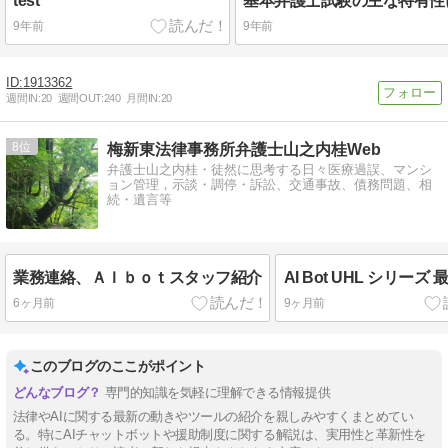
test
9年前
9年前
1913362
週間IN:
20
週間OUT:
240
月間IN:
20
8
梅新東法律事務所弁護士山之内桂Web
弁護士山之内桂・徒然に思考する日々医療過誤、マンシ
ョン管理，示談・調停・訴訟、交通事故、債務問題、相
続・遺言等
業務連絡、ＡＩｂｏｔスタッフ紹介
AI Bot UHL シリーズ
6ヶ月前
9ヶ月前
このブログのここがポイント
専門的知識を気軽に理解できる情報提供
法律やAIに関する最新の動きやツールの紹介を親しみやすくまとめてい
る。特にAIチャットボットや援助制度に関する解説は、実用性と革新性を