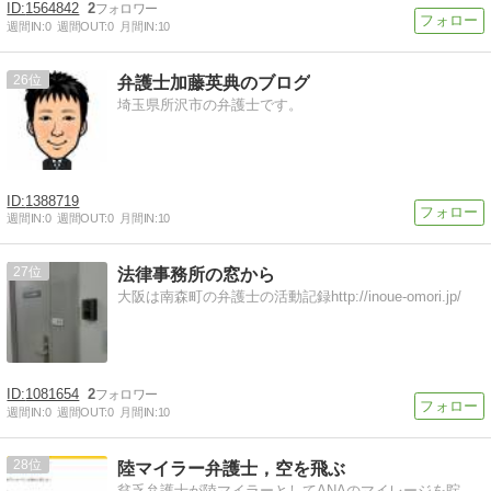
1564842
2
週間IN:
0
週間OUT:
0
月間IN:
10
26
弁護士加藤英典のブログ
埼玉県所沢市の弁護士です。
1388719
週間IN:
0
週間OUT:
0
月間IN:
10
27
法律事務所の窓から
大阪は南森町の弁護士の活動記録http://inoue-omori.jp/
1081654
2
週間IN:
0
週間OUT:
0
月間IN:
10
28
陸マイラー弁護士，空を飛ぶ
貧乏弁護士が陸マイラーとしてANAのマイレージを貯