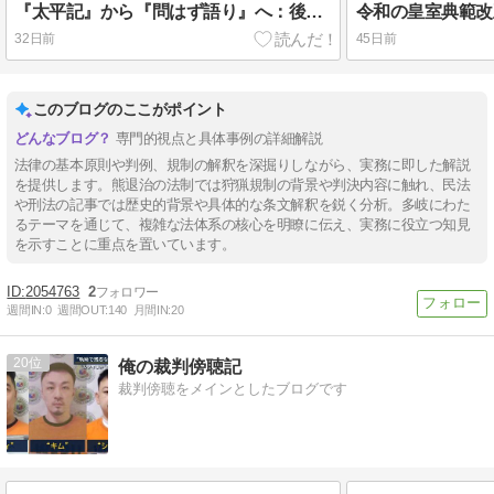
『太平記』から『問はず語り』へ：後伏見天皇系皇統の「物語」と皇位継承権放棄に関する崇光院の御告文と
32日前
45日前
このブログのここがポイント
専門的視点と具体事例の詳細解説
法律の基本原則や判例、規制の解釈を深掘りしながら、実務に即した解説
を提供します。熊退治の法制では狩猟規制の背景や判決内容に触れ、民法
や刑法の記事では歴史的背景や具体的な条文解釈を鋭く分析。多岐にわた
るテーマを通じて、複雑な法体系の核心を明瞭に伝え、実務に役立つ知見
を示すことに重点を置いています。
2054763
2
週間IN:
0
週間OUT:
140
月間IN:
20
20
俺の裁判傍聴記
裁判傍聴をメインとしたブログです