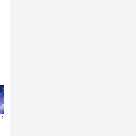
バ
ッ
イ
F