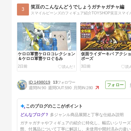
笑豆のこんなんどうでしょうガチャガチャ編
3
スマイルビーンズのフィギュア紹介TOYSHOP笑豆スマ
ケロロ軍曹ケロロコレクション
仮面ライダーキバ アクシ
＆ケロロ軍曹ケロぐるみ
ポーズ
2日前
3日前
1498019
13
週間IN:
90
週間OUT:
590
月間IN:
280
このブログのここがポイント
ガチャボックス機動戦士ガンダ
多ジャンル商品展開と丁寧な仕組み説明
ムGSIGHT Ⅱ＆機動戦士ガン
ダムGSIGHT～ジオン攻防戦編
6日前
ガチャガチャやフィギュアの紹介に特化し、幅広いシリーズ
～
態、付属品について丁寧に解説し、未使用や開封済みの違い