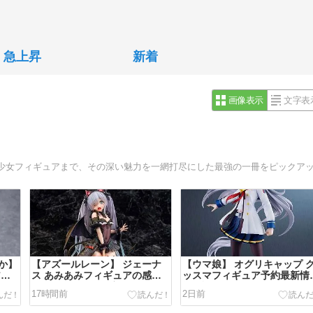
急上昇
新着
画像表示
文字表
か】
【アズールレーン】 ジェーナ
【ウマ娘】 オグリキャップ 
アの
ス あみあみフィギュアの感想
ッスマフィギュア予約最新情
レビューと予約最安値
報！評価とレビュー
17時間前
2日前