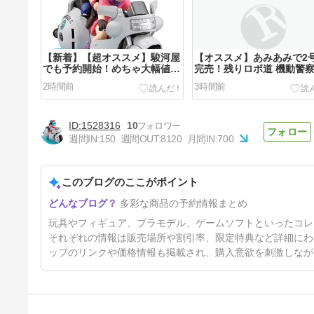
【新着】【超オススメ】駿河屋
【オススメ】あみあみで2
でも予約開始！めちゃ大幅値引
完売！残りロボ道 機動警
きです！ヤフオクめちゃ高騰の
トレイバー イングラム3号
2時間前
3時間前
復刻 デスクトップリアルマッ
重塗装版 1/35 可動フィギ
コイ ドラゴンボール 06 孫悟空
まだあり！数量限定店舗限
＆ブルマ -限定復刻仕様版-
のでお早めに
1528316
10
週間IN:
150
週間OUT:
8120
月間IN:
700
このブログのここがポイント
【超オススメ】駿河屋めちゃ大
多彩な商品の予約情報まとめ
幅値引きで予約開始中まだあり
オリジン・オブ・バルキリー
3時間30分前
玩具やフィギュア、プラモデル、ゲームソフトといったコレ
VF-1J バルキリー45th Anniv.
超合金魂 GX-121 コン・バトラ
それぞれの情報は販売場所や割引率、限定特典など詳細にわ
ーV6 やGX-88 機甲艦隊ダイラ
ップのリンクや価格情報も掲載され、購入意欲を刺激しなが
ガーXV など