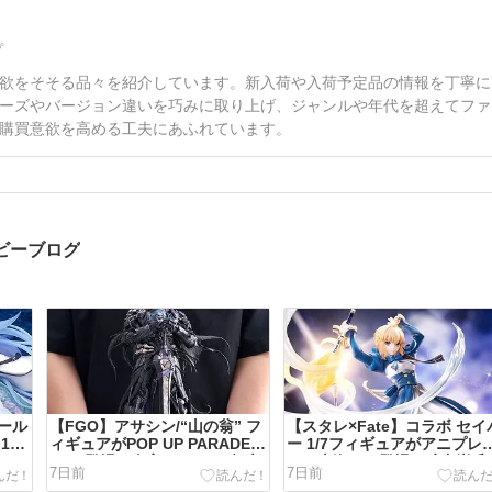
プ
欲をそそる品々を紹介しています。新入荷や入荷予定品の情報を丁寧に
ーズやバージョン違いを巧みに取り上げ、ジャンルや年代を超えてファ
購買意欲を高める工夫にあふれています。
ビーブログ
ール
【FGO】アサシン/“山の翁” フ
【スタレ×Fate】コラボ セイ
/7
ィギュアがPOP UP PARADE
ー 1/7フィギュアがアニプレ
みあ
SPで登場！全高330mmの超大
クス上海から登場！武内崇氏
7日前
7日前
ー
作があみあみ10%OFF＆送料無
ラスト再現＆あみあみ10%OF