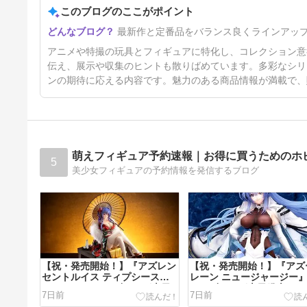
このブログのここがポイント
機動戦士ガンダム ジ・オリジ
最新作と定番品をバランス良くラインアッ
ンアクションフィギュア シャ
ア専用ザク
6日前
アニメや特撮の玩具とフィギュアに特化し、コレクション意
伝え、展示や収集のヒントも散りばめています。多彩なシリ
ンの期待に応える内容です。魅力のある商品情報が満載で、
萌えフィギュア予約速報｜お得に買うためのホ
5
美少女フィギュアの予約情報を発信するブログ
【祝・発売開始！】『アズレン
【祝・発売開始！】『アズ
セントルイス ティプシースノ
レーン ニュージャージー』1
ー Ver.』1/7フィギュアが本日
フィギュアが本日発売！あ
7日前
7日前
発売！あみあみで送料無料＆即
み限定特典付きで即納スタ