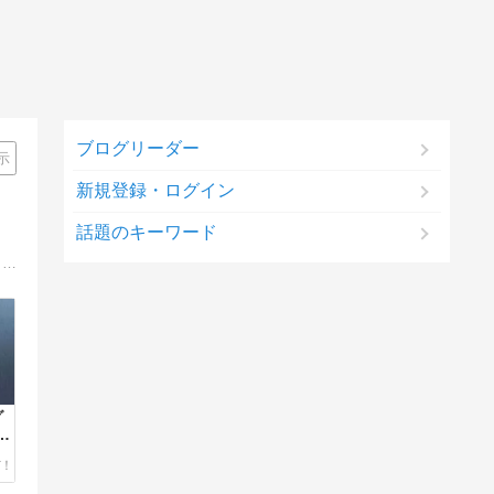
ブログリーダー
示
新規登録・ログイン
話題のキーワード
大人気のねんどろいどから、細部までこだわり抜かれた美少女フィギュアまで、その深い魅力を一網打尽にした最強の一冊をピックアップ。
グ