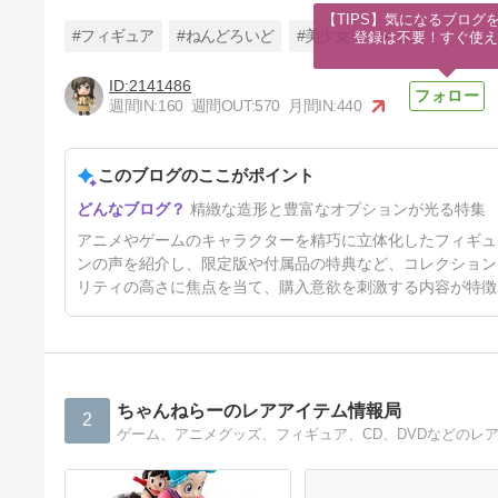
【TIPS】気になるブログを
#フィギュア
#ねんどろいど
#美少女フィギュア
登録は不要！すぐ使え
2141486
週間IN:
160
週間OUT:
570
月間IN:
440
【ダンガンロンパ】 セレステ
ィア ねんどろいど グッスマ 予
約・購入 レビュー
このブログのここがポイント
2日前
精緻な造形と豊富なオプションが光る特集
アニメやゲームのキャラクターを精巧に立体化したフィギュ
ンの声を紹介し、限定版や付属品の特典など、コレクション
リティの高さに焦点を当て、購入意欲を刺激する内容が特徴
ちゃんねらーのレアアイテム情報局
2
ゲーム、アニメグッズ、フィギュア、CD、DVDなどのレ