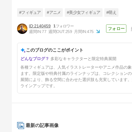
納スタート！
ト！
#フィギュア
#アニメ
#美少女フィギュア
#萌え
2140459
1
週間IN:
77
週間OUT:
259
月間IN:
475
【NIKKE】ティア 1/7フィギュ
アがアルターから登場！胸部2
種再現仕様＆あみあみ5%OFF
このブログのここがポイント
8日前
送料無料で予約開始！
多彩なキャラクターと限定特典展開
各種フィギュアは、人気イラストレーターやアニメ作品の象
ます。限定版や特典付属のラインナップは、コレクションの
展開により、飾る空間に合わせた選択肢も充実しています。
ラインアップです。
最新の記事画像