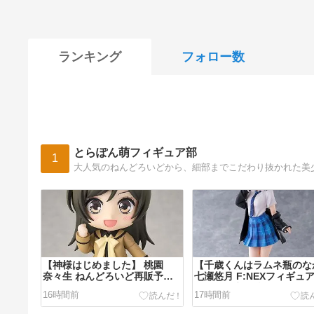
ランキング
フォロー数
とらぽん萌フィギュア部
1
【神様はじめました】 桃園
【千歳くんはラムネ瓶のな
奈々生 ねんどろいど再販予約
七瀬悠月 F:NEXフィギュ
とフィギュアレビュー
予約・最安値情報
16時間前
17時間前