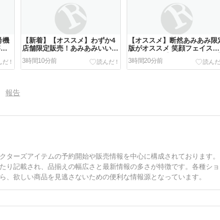
号機
【新着】【オススメ】わずか4
【オススメ】断然あみあみ限
察パ
店舗限定販売！あみあみいいね
版がオススメ 笑顔フェイスパ
機
数早くも200近くへ【限定販
ーツ付き！【あみあみ限定版
3時間10分前
3時間20分前
ュア
売】Lucrea(ルクリア) 無職転
ライムライト・レモネードジ
定な
生III ～異世界行ったら本気だ
ム「陽見恵凪」 1/3.5 完成品
す～ エリス 完成品フィギュア
ィギュアが予約開始！
が予約開始！
報告
クターズアイテムの予約開始や販売情報を中心に構成されております。
たり記載され、品揃えの幅広さと最新情報の多さが特徴です。各種ショ
ら、欲しい商品を見逃さないための便利な情報源となっています。