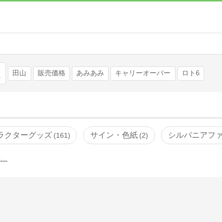
検索
田山
販売価格
あみあみ
キャリーオーバー
ロト6
ラクターグッズ
サイン・色紙
シルバニアフ
161
2
示…