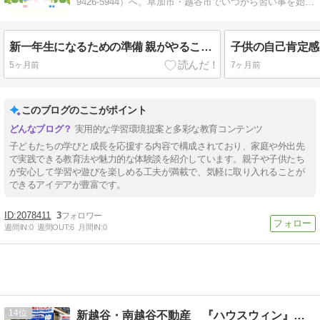
9426-5944）へ。草加市・越谷市でいつから習い事を始め
ますか？
新一年生になるための準備 親がやること・子供がやること別に解説
5ヶ月前
7ヶ月前
このブログのここがポイント
実用的な学習環境提案と多彩な教育コンテンツ
子どもたちの学びと成長を応援する内容で構成されており、家庭や外出先
で実践できる教育法や魅力的な体験談を紹介しています。親子や子供たち
が安心して学習や遊びを楽しめる工夫が満載で、気軽に取り入れることが
できるアイデアが豊富です。
2078411
3
週間IN:
0
週間OUT:
6
月間IN:
0
14
新越谷・南越谷不動産 『ハウスウィン』 WINーWIN