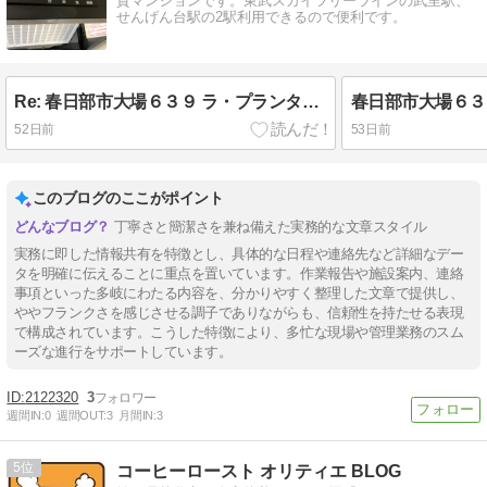
貸マンションです。東武スカイツリーラインの武里駅、
せんげん台駅の2駅利用できるので便利です。
Re: 春日部市大場６３９ ラ・プランタン 作業終了
52日前
53日前
このブログのここがポイント
丁寧さと簡潔さを兼ね備えた実務的な文章スタイル
実務に即した情報共有を特徴とし、具体的な日程や連絡先など詳細なデー
タを明確に伝えることに重点を置いています。作業報告や施設案内、連絡
事項といった多岐にわたる内容を、分かりやすく整理した文章で提供し、
ややフランクさを感じさせる調子でありながらも、信頼性を持たせる表現
で構成されています。こうした特徴により、多忙な現場や管理業務のスム
ーズな進行をサポートしています。
2122320
3
週間IN:
0
週間OUT:
3
月間IN:
3
5
コーヒーロースト オリティエ BLOG