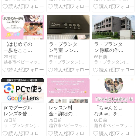
【はじめての
ラ・プランタ
ラ・プランタ
一歩をここか
ン号室 レンジ
ン 除草の作業
ら♡】7月～9
フード交換の
日です。
26日前
57日前
66日前
越谷市ベビーマッサージ教室【ベビーズガーデン】
ラ・プランタン(埼玉県春日部市大場) の賃貸情報
ラ・プランタン(埼玉県春日部市大場) の賃貸情報
月スケジュー
ご相談
ル 越谷ベビー
マッサージ教
室
pcでグーグル
レッスン料
「ちゃんとし
レンズを使う
金・詳細のご
なきゃ」を少
方法
案内 越谷|生後
し置ける場所
79日前
79日前
80日前
ラ・プランタン(埼玉県春日部市大場) の賃貸情報
越谷市ベビーマッサージ教室【ベビーズガーデン】
越谷市ベビーマッサージ教室【ベビーズガーデン】
1ヶ月からの
♡越谷ベビー
わらべうたベ
マッサージ教