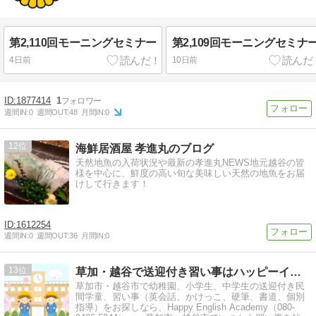
第2,110回モーニングセミナー
第2,109回モーニングセミナ
4日前
10日前
1877414
1
週間IN:
0
週間OUT:
48
月間IN:
0
12
海鮮居酒屋 孝進丸のブログ
天然地魚の入荷状況や最新の孝進丸NEWS地元越谷の皆
様を中心に、鮮度の高い旬な美味しい天然の地魚をお届
けして行きます！
1612254
週間IN:
0
週間OUT:
36
月間IN:
0
13
草加・越谷で送迎付き習い事はハッピーイングリッシュアカデミー
草加市・越谷市で幼稚園、小学生、中学生の送迎付き民
間学童、習い事（英会話、かけっこ、硬筆、書道、個別
指導）をお探しなら、Happy English Academy（080-