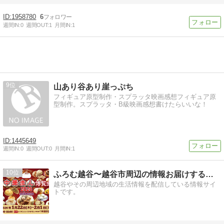
1958780
6
週間IN:
0
週間OUT:
1
月間IN:
1
9
山あり谷あり崖っぷち
フィギュア原型制作・スプラッタ映画感想フィギュア原
型制作。スプラッタ・B級映画感想書けたらいいな！
1445649
週間IN:
0
週間OUT:
0
月間IN:
1
10
ふろむ越谷〜越谷市周辺の情報お届けするＷＥＢメディア〜
越谷やその周辺地域の生活情報を配信している情報サイ
トです。