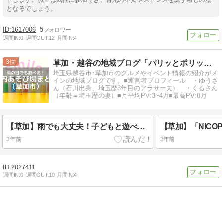
となるでしょう。
1617006
5
週間IN:
0
週間OUT:
12
月間IN:
4
3
草加・越谷の地域ブログ「パリッとポリッと」
埼玉県越谷市･草加市のグルメやイベント情報の紹介がメ
インの地域ブログです。■運営者プロフィール ・ゆうさ
ん（石川出身、埼玉歴3年目のアラサー夫） ・くるさん
（年齢＝埼玉歴の妻）■月平均PV:3~4万■最高PV:8万
【草加】雨でも大丈夫！子どもと遊べる屋内あそび場まとめ
3年前
3年前
2027411
週間IN:
0
週間OUT:
10
月間IN:
4