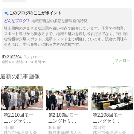
このブログのここがポイント
地域密着型の多彩な情報発信特徴
埼玉県内のさまざまな話題を鋭い視点で紹介しています。子育てや教育、
スポット巡りから働き方まで、地域の魅力を映し出すだけでなく、実用的
な情報や穴場スポット、最新トレンドまで網羅しています。読者の興味を
引きつけ、生活を豊かに彩る内容が満載です。
2102304
1
週間IN:
0
週間OUT:
24
月間IN:
2
最新の記事画像
第2,110回モー
第2,109回モー
第2,108回モー
ニングセミナ
ニングセミナ
ニングセミナ
ー
ー
ー
4日前
10日前
20日前
越谷市倫理法人会
越谷市倫理法人会
越谷市倫理法人会