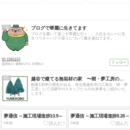
ビーマッサー
室
ジ教室
7
ブログで華麗に生きてます
ブログを書いて過ごす華麗な日々…。人生をカレーに生
きつつキャバクラ巡りについて書き連ねてます｡
1581157
週間IN:
0
週間OUT:
4
月間IN:
2
8
越谷で建てる無垢材の家 〜樹・夢工房のブログ〜
創業130年の歴史がある、埼玉県越谷市の工務店「樹・夢
工房」にて活躍中のスタッフたちの出来事をご紹介いた
します。
夢通信 ～施工現場進捗10.9～
夢通信 ～施工現場進捗8.28～
5年前
5年前