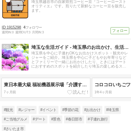
埼玉県越谷市の自家焙煎コーヒー豆『コーヒーロースト
オリティエ』です。煎りたて新鮮なコーヒー豆を販売し
ます。
1915298
4
週間IN:
0
週間OUT:
3
月間IN:
3
6
埼玉な生活ガイド - 埼玉県のお出かけ、生活情報のご紹介
埼玉県を中心に子連れOKなお出かけスポット・観光やレ
ジャーをご紹介。埼玉県を中心に子どもやお年寄りなど
とファミリーで一緒にお出かけしたり、ときにはデート
におすすめのスポットを紹介したり埼玉の楽しめるスポ
ットを再発見！
東日本最大級 福祉機器展示場「介護すまいる館」（埼玉県社会福祉協議会）
7ヶ月前
1年4ヶ月前
#観光
#レジャー
#イベント
#季節の花
#お出かけ
#埼玉県
#ご当地グルメ
#デート
#景色
#春日部市
#子連れ旅行
#さいたま市