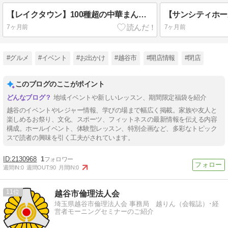
【レイクタウン】100種超の中華まんを食べ比べ「中華まん博覧会2026」冬のご当地グルメが片手に集結！
7ヶ月前
7ヶ月前
#グルメ
#イベント
#お出かけ
#越谷市
#開店情報
#閉店
このブログのここがポイント
地域イベントや新しいレッスン、期間限定福袋を紹介
越谷のイベントやレジャー情報、学びの場まで幅広く掲載。家族や友人と
楽しめるお祭り、文化、スポーツ、フィットネスの最新情報を伝える内容
構成。ホールイベント、体験型レッスン、特別企画など、多彩なトピック
スで読者の興味を引く工夫がされています。
2130968
1
週間IN:
0
週間OUT:
90
月間IN:
0
11
越谷市倫理法人会
埼玉県越谷市倫理法人会 事務局 越りん（会報誌）･経
営者モーニングセミナーのご紹介