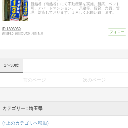
新越谷（南越谷）にて不動産業を実施。新築、ペット
可、アパートマンション、一戸建等、賃貸、売買、管
理、対応しております。よろしくお願い致します。
1806059
週間IN:
0
週間OUT:
0
月間IN:
0
1〜30位
前のページ
次のページ
カテゴリー : 埼玉県
(↑上のカテゴリへ移動)