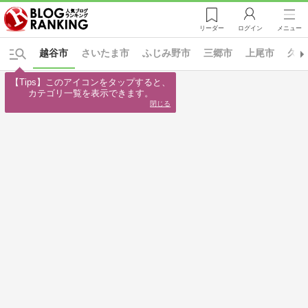
リーダー
ログイン
メニュー
越谷市
さいたま市
ふじみ野市
三郷市
上尾市
久喜
【Tips】このアイコンをタップすると、

カテゴリ一覧を表示できます。
閉じる