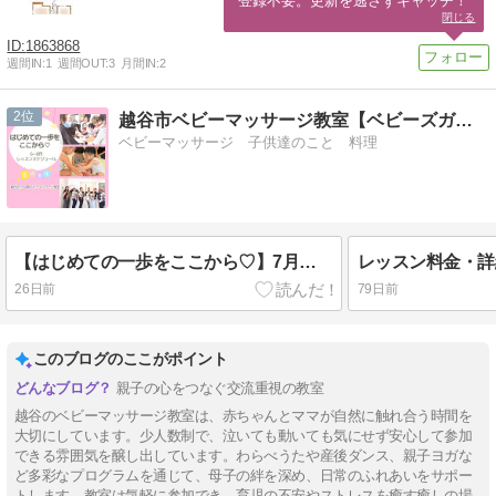
登録不要。更新を逃さずキャッチ！
閉じる
1863868
週間IN:
1
週間OUT:
3
月間IN:
2
2
越谷市ベビーマッサージ教室【ベビーズガーデン】
ベビーマッサージ 子供達のこと 料理
【はじめての一歩をここから♡】7月～9月スケジュール 越谷ベビーマッサージ教室
26日前
79日前
このブログのここがポイント
親子の心をつなぐ交流重視の教室
越谷のベビーマッサージ教室は、赤ちゃんとママが自然に触れ合う時間を
大切にしています。少人数制で、泣いても動いても気にせず安心して参加
できる雰囲気を醸し出しています。わらべうたや産後ダンス、親子ヨガな
ど多彩なプログラムを通じて、母子の絆を深め、日常のふれあいをサポー
トします。教室は気軽に参加でき、育児の不安やストレスを癒す癒しの場