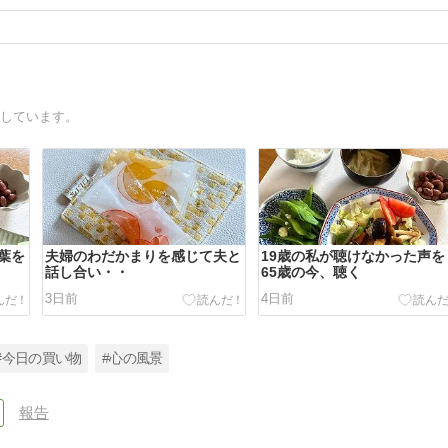
録しています。
葉を
夫婦のわだかまりを感じて夫と
19歳の私が聴けなかった声を
話し合い・・
65歳の今、聴く
3日前
4日前
#今日の買い物
#心の風景
報告