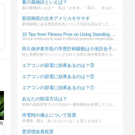
夏の風物詩といえば？
夏の風物詩いえば？ 私は「かき氷」「花火」「きもだめし」といったところです (^_^)v
新宿御苑の古木アメリカキササギ
新宿御苑にある歴史的な木についての話を読みました。あなたはこの木の魅力をどう感じますか？
10 Tips from Fitness Pros on Using Standing Desks
Vernal continues to lead in offering premium height-adjustable standing desk
田久保伊東市長の学歴詐称騒動は小池百合子東京都知事に影響すると思う？
同じ学歴詐称でバッシングされてる田久保伊東市長と小池百合子東京都知事。見栄張って嘘ついてましたって謝れば済んでたのに、変なプライドで拗れた二人。先に田久保伊東市長が決着つきそうやけど、小池百合子東京都知事にも余波があると思う？
エアコンの節電に効果あるのは？③
エアコンの節電に効果あるのは？②
エアコンの節電に効果あるのは？①
あなたの除湿方法は？
部屋の湿気対策でどの方法が一番効果的か投票してください
停電時の備えについて投票
停電時、最も「あったらいいな」と思うものは？
の
悪習慣改善投票