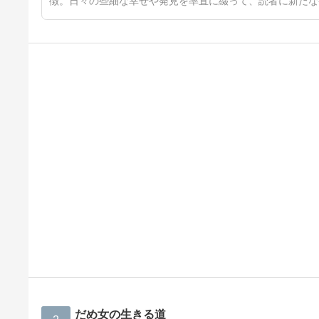
徴。日々の些細な幸せや発見を率直に綴って、読者に新たな
だめ女の生きる道