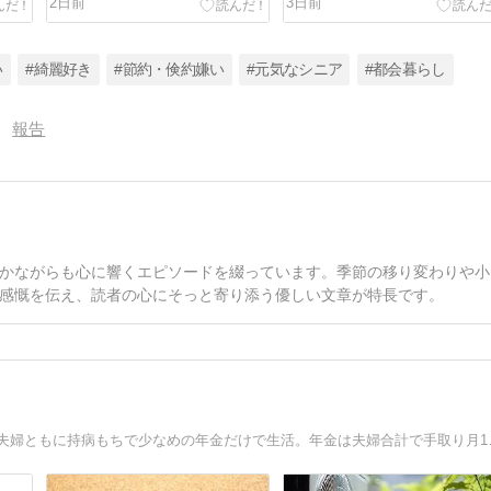
2日前
3日前
い
#綺麗好き
#節約・倹約嫌い
#元気なシニア
#都会暮らし
報告
かながらも心に響くエピソードを綴っています。季節の移り変わりや小
感慨を伝え、読者の心にそっと寄り添う優しい文章が特長です。
【大きな広告が出ないブログ】気がつけばブログ歴