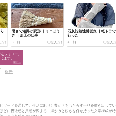
から
暑さで道路が変形 ｜ミニほう
石灰沈着性腱板炎 ｜軽トラで
き ｜加工の仕事
行った
3日前
4日前
グをフォロー。

使えます。
閉じる
報告
ピソードを通じて、生活に彩りと豊かさをもたらす一品を描き出してい
ほどに親近感と共感が深まる、温かみと鋭さを併せ持った文章構成が特