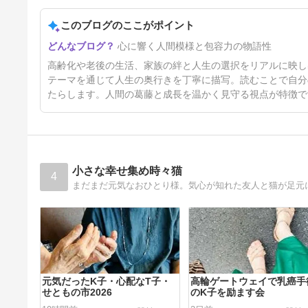
ただ一つ、息子の結婚式で後悔
したこと
このブログのここがポイント
5日前
心に響く人間模様と包容力の物語性
高齢化や老後の生活、家族の絆と人生の選択をリアルに映し
テーマを通じて人生の奥行きを丁寧に描写。読むことで自分
たらします。人間の葛藤と成長を温かく見守る視点が特徴で
小さな幸せ集め時々猫
4
まだまだ元気なおひとり様。気心が知れた友人と猫が足元
元気だったK子・心配なT子・
高輪ゲートウェイで乳癌手
せともの市2026
のK子を励ます会