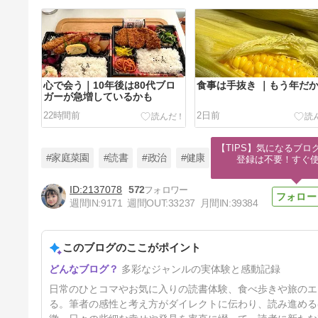
心で会う｜10年後は80代ブロ
食事は手抜き ｜もう年だ
ガーが急増しているかも
22時間前
2日前
【TIPS】気になるブロ
#家庭菜園
#読書
#政治
#健康
登録は不要！すぐ
2137078
572
週間IN:
9171
週間OUT:
33237
月間IN:
39384
オクラの花 ｜娘に収納ボック
スを持って行く
このブログのここがポイント
5日前
多彩なジャンルの実体験と感動記録
日常のひとコマやお気に入りの読書体験、食べ歩きや旅のエ
る。筆者の感性と考え方がダイレクトに伝わり、読み進める