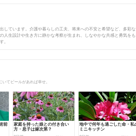
出しています。介護や暮らしの工夫、将来への不安と希望など、多彩な
の人生設計や生き方に静かな考察が生まれ、しなやかな共感と勇気をも
す。
にいてビールがあれば幸せ。
術前
家庭を持った娘との付き合い
地中で何年も過ごした命・私
方・息子は嫁次第？
ミニキッチン