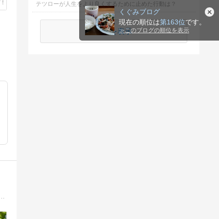
テツローが人生をより良くするために止めた行動は？
くぐみブログ
現在の順位は
第163位
です。
続きを表示
≫
このブログの順位を表示
19年。夫婦ともに持病もちで少なめの年金だけで生活。年金は夫婦合計で手取り月16万円台。食費・光熱費・通信費・日用品の合計は月4万円前後。使えるお金は雀の涙でも、明るく楽しく逞しく暮らしたい。