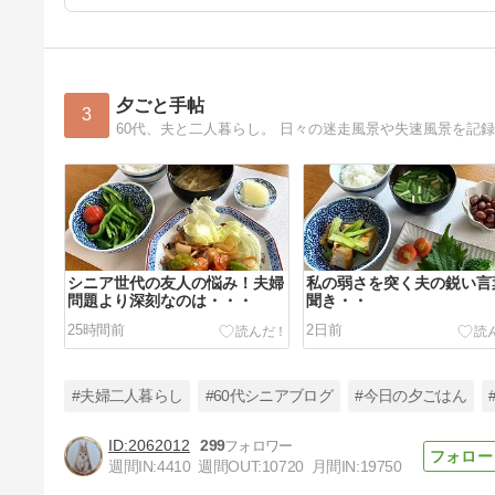
夕ごと手帖
3
60代、夫と二人暮らし。 日々の迷走風景や失速風景を記
シニア世代の友人の悩み！夫婦
私の弱さを突く夫の鋭い言
問題より深刻なのは・・・
聞き・・
25時間前
2日前
#夫婦二人暮らし
#60代シニアブログ
#今日の夕ごはん
2062012
299
週間IN:
4410
週間OUT:
10720
月間IN:
19750