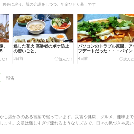
、独身に戻り、親の介護をしつつ、年金ひとり暮しです
定、
逃した花火 高齢者のボケ防止
パソコンのトラブル原因、ア
５ヵ
の習いごと。
プデートだった・・・バイン
ー食べる
3日前
4日前
報告
かし温かみのある言葉で綴っています。災害や健康、グルメ、趣味まで
します。文章は難しすぎず流れるようなリズムで、日々の気づきや思い