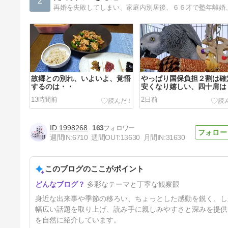
2
再婚を失敗してしまい、家庭内別居後、６６才で塾年離婚
故郷との別れ、いよいよ、覚悟
やっぱり国保負担２割は確
するのは・・
安くなり嬉しい、四十肩は
月
13時間前
2日前
1998268
163
週間IN:
6710
週間OUT:
13630
月間IN:
31630
このブログのここがポイント
犬のダブルコートの話、麺類ご
多彩なテーマと丁寧な観察眼
はん
5日前
身近な出来事や季節の移ろい、ちょっとした感動を鋭く、し
幅広い話題を取り上げ、読み手に親しみやすさと深みを提供
を自然に紹介しています。