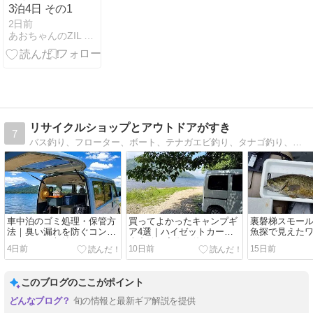
3泊4日 その1
2日前
あおちゃんのZIL Noble旅
リサイクルショップとアウトドアがすき
7
バス釣り、フローター、ボート、テナガエビ釣り、タナゴ釣り、時々キャンプのことも書いてます。ainiで釣り体験も開催してます。
車中泊のゴミ処理・保管方
買ってよかったキャンプギ
裏磐梯スモール
法｜臭い漏れを防ぐコンテ
ア4選｜ハイゼットカーゴ
魚探で見えた
ナボックス収納術
車中泊で実際に使ってみた
ビパターン
4日前
10日前
15日前
このブログのここがポイント
旬の情報と最新ギア解説を提供