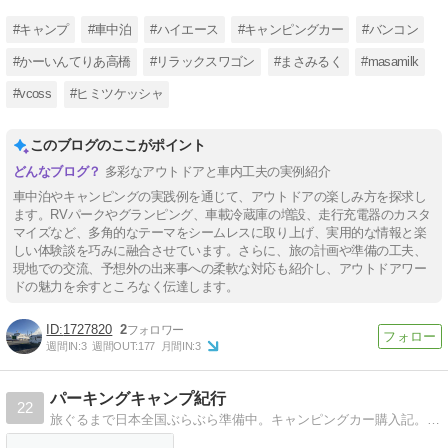
#キャンプ
#車中泊
#ハイエース
#キャンピングカー
#バンコン
#かーいんてりあ高橋
#リラックスワゴン
#まさみるく
#masamilk
#vcoss
#ヒミツケッシャ
このブログのここがポイント
多彩なアウトドアと車内工夫の実例紹介
車中泊やキャンピングの実践例を通じて、アウトドアの楽しみ方を探求し
ます。RVパークやグランピング、車載冷蔵庫の増設、走行充電器のカスタ
マイズなど、多角的なテーマをシームレスに取り上げ、実用的な情報と楽
しい体験談を巧みに融合させています。さらに、旅の計画や準備の工夫、
現地での交流、予想外の出来事への柔軟な対応も紹介し、アウトドアワー
ドの魅力を余すところなく伝達します。
1727820
2
週間IN:
3
週間OUT:
177
月間IN:
3
パーキングキャンプ紀行
22
旅ぐるまで日本全国ぶらぶら準備中。キャンピングカー購入記。Ｐキャン、Ｐ泊、車中泊計画・情報収集。