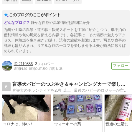
このブログのここがポイント
静かな自然や温泉情報を詳細に紹介
九州や山陰の温泉・道の駅・観光スポットを丁寧に紹介しつつ、車中泊の
便利情報や旬の風景を伝える内容です。各記事は、その場所の魅力やアク
セス、体験談を生き生きと綴り、読者の旅欲を刺激します。写真や食事の
詳細も盛り込まれ、リアルな旅の一コマを楽しませる工夫が随所に散りば
められています。
2119856
2
週間IN:
30
週間OUT:
390
月間IN:
36
盲導犬パピーのつぶやき＆キャンピングカーで楽しもう！
6
盲導犬のボランティアを20年以上、最後のパピーのロジャーが亡くなり、日本盲導犬協会の一時預かりのボランティアとなりました。また、キャンピングカーでの旅での様子もお伝えできればと。
コロナは、怖い！
ウォーキーの薬
普通の生活に