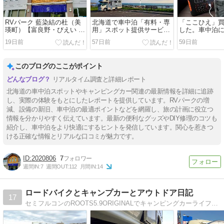
RVパーク 藍染結の杜（美
北海道で車中泊「有料・専
「ここひえ」
瑛町）【富良野・びえい 車
用」スポット提供サービ
した。車中泊
中泊 おすすめ 口コミ レビ
ス・増減ウォッチング【不
【レビュー こ
19日前
57日前
59日前
ュー】
定期チェック 2026/06/11】
R3（R8 202
ミニクーラー 
ラー ポータブ
このブログのここがポイント
ジャクリ】
リアルタイム調査と詳細レポート
北海道の車中泊スポットやキャンピングカー関連の最新情報を詳細に追跡
し、実際の体験をもとにしたレポートを提供しています。RVパークの増
減、設備の新旧、車中泊の最適ポイントなどを網羅し、旅の計画に役立つ
情報を分かりやすく伝えています。最新の便利なグッズやDIY修理のコツも
紹介し、車中泊をより快適にするヒントを発信しています。関心を惹きつ
ける正確な情報とリアルな口コミが魅力です。
2020806
7
週間IN:
7
週間OUT:
112
月間IN:
14
ロードバイクとキャンプカーとアウトドア日記
17
セミフルコンのROOTS5.9ORIGINALでキャンピングカーライフを楽しんでいます。ルーツでのお出かけや快適化、ペットライフを綴ったブログです。