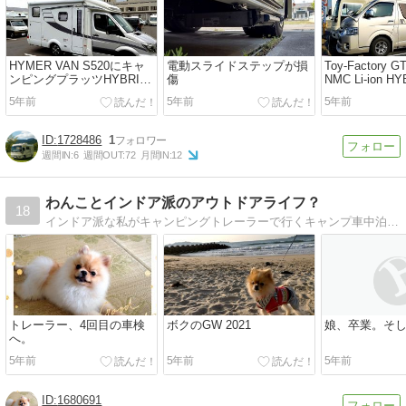
HYMER VAN S520にキャ
電動スライドステップが損
Toy-Factory 
ンピングプラッツHYBRID
傷
NMC Li-ion 
リチウムサブバッテリーシ
ッテリーシス
5年前
5年前
5年前
ステムの取り付け
1728486
1
週間IN:
6
週間OUT:
72
月間IN:
12
わんことインドア派のアウトドアライフ？
18
インドア派な私がキャンピングトレーラーで行くキャンプ車中泊、100均等の材料でのトレーラー快適化、ポメはげ中の愛犬や性格正反対の息子・娘との日常を書いています。
トレーラー、4回目の車検
ボクのGW 2021
娘、卒業。そ
へ。
5年前
5年前
5年前
1680691