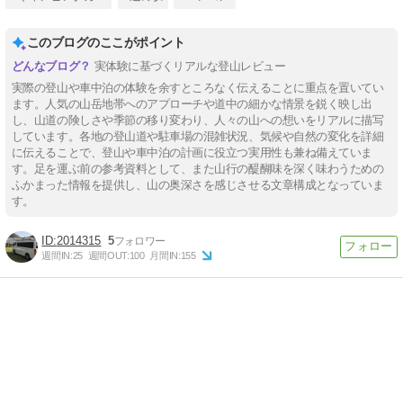
このブログのここがポイント
実体験に基づくリアルな登山レビュー
実際の登山や車中泊の体験を余すところなく伝えることに重点を置いてい
ます。人気の山岳地帯へのアプローチや道中の細かな情景を鋭く映し出
し、山道の険しさや季節の移り変わり、人々の山への想いをリアルに描写
しています。各地の登山道や駐車場の混雑状況、気候や自然の変化を詳細
に伝えることで、登山や車中泊の計画に役立つ実用性も兼ね備えていま
す。足を運ぶ前の参考資料として、また山行の醍醐味を深く味わうための
ふかまった情報を提供し、山の奥深さを感じさせる文章構成となっていま
す。
2014315
5
週間IN:
25
週間OUT:
100
月間IN:
155