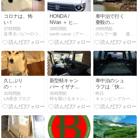
ため我が家
（キャンピン
グカー）を移
コロナは、怖
HONDA /
車中泊で行く
動。10日振り
い！
NVan ＋ ヒッ
乗鞍の
のエンジン始
チメンバー
旅・・・その
27時間前
28時間前
29時間前
動です！今日
盲導犬パピーのつぶやき＆キャンピングカーで楽しもう！
earth carat（アース カラット）
のらで一服 週末百姓物語と鉄の庵生活
①
は1日中曇で
小雨も降りな
がらの強風で
した
久しぶり
新型軽キャン
車中泊のシュ
の・・・
パー イザナギ
ラフは「快適
完成間近
使用温度」で
31時間前
35時間前
昨日
LA香歩ブログ
時を駆けるキャンピングカー
キャンピングカージャーナル
選ぶ｜3シー
ズン用が秋冬
どこまで使え
るかを気象庁
の平年値で判
定する完全ガ
イド【2026年