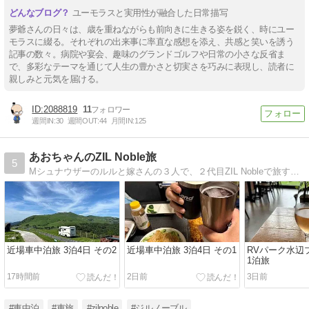
ユーモラスと実用性が融合した日常描写
夢爺さんの日々は、歳を重ねながらも前向きに生きる姿を鋭く、時にユー
モラスに綴る。それぞれの出来事に率直な感想を添え、共感と笑いを誘う
記事の数々。病院や宴会、趣味のグランドゴルフや日常の小さな反省ま
で、多彩なテーマを通じて人生の豊かさと切実さを巧みに表現し、読者に
親しみと元気を届ける。
2088819
11
週間IN:
30
週間OUT:
44
月間IN:
125
あおちゃんのZIL Noble旅
5
Mシュナウザーのルルと嫁さんの３人で、２代目ZIL Nobleで旅するブログです。 たまにキャンピングカーの快適化やメンテナンスもアップしていく予定です。 とりあえず、年間１００泊車中泊を目標にしています！
近場車中泊旅 3泊4日 その2
近場車中泊旅 3泊4日 その1
RVパーク水辺
1泊旅
17時間前
2日前
3日前
#車中泊
#車旅
#zilnoble
#ジルノーブル