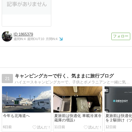
1865379
週間IN:
4
週間OUT:
10
月間IN:
4
キャンピングカーで行く、気ままに旅行ブログ
21
ハイエースキャンピングカーで、子供とポメラニアンと一緒に気ままな旅に出掛よう
今年も北海道へ
夏旅前は快適化 車載冷凍冷
夏旅前は快適化
蔵庫の増設♪
を２駆掛け（
て大容量発電
6日前
11日前
12日前