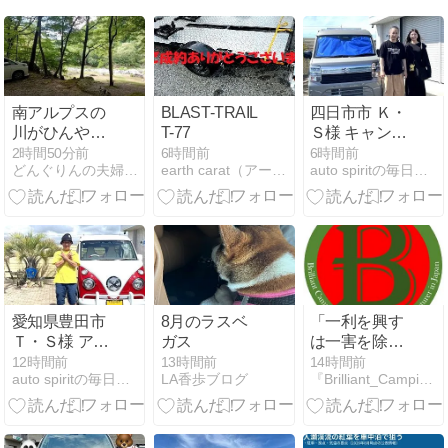
南アルプスの
BLAST-TRAIL
四日市市 Ｋ・
川がひんやり
T-77
Ｓ様 キャンピ
気持ちいい、
ングカーSpirit
2時間50分前
6時間前
6時間前
どんぐりんの夫婦で日本あっちこち
earth carat（アース カラット）
auto spiritの毎日コツコツ日記
北杜市のキャ
Earthのご来店
ンプ場
納車有難うご
ざいました！
愛知県豊田市
8月のラスベ
「一利を興す
Ｔ・Ｓ様 アー
ガス
は一害を除く
リーのご来店
に如かず」‼️っ
12時間前
13時間前
14時間前
auto spiritの毎日コツコツ日記
LA香歩ブログ
『Brilliant_Camping_LOG』
納車有難うご
てことだわ
ざいました！
な！〜
Amazonのク
ソ配達員