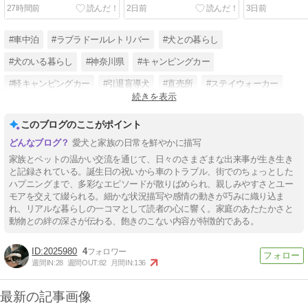
27時間前
2日前
3日前
#車中泊
#ラブラドールレトリバー
#犬との暮らし
#犬のいる暮らし
#神奈川県
#キャンピングカー
#軽キャンピングカー
#引退盲導犬
#直売所
#ステイウォーカー
続きを表示
#日本盲導犬協会
#ケセラセラの旅
このブログのここがポイント
愛犬と家族の日常を鮮やかに描写
家族とペットの温かい交流を通じて、日々のさまざまな出来事が生き生き
と記録されている。誕生日の祝いから車のトラブル、街でのちょっとした
ハプニングまで、多彩なエピソードが散りばめられ、親しみやすさとユー
モアを交えて綴られる。細かな状況描写や感情の動きが巧みに織り込ま
れ、リアルな暮らしの一コマとして読者の心に響く。家庭のあたたかさと
動物との絆の深さが伝わる、飽きのこない内容が特徴的である。
2025980
4
週間IN:
28
週間OUT:
82
月間IN:
136
最新の記事画像