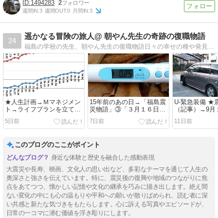
1494283
2
週間IN:
3
週間OUT:
0
月間IN:
3
遥かなる冒険の旅人@ 朝やん先生の奇跡の復職物語
24
福島の学校の先生、朝やん先生の復職物語日々の幸せの種や発見を楽しく紹介しています。画像満載です。
★人生計画→Ｍマネジメン
15年前のあの日→「福島震
U-緊急装備 
ト→ライフプランを立てる
災物語」③「３月１６日か
（記事）→9月
視点②→10万時間の法則と
ら１８日」（日記より）
の日」⇒｢備え
5日前
7日前
11日前
は？上手なお金の使い方
他、最新地震情報！！
なし！」（車
このブログのここがポイント
身近な体験と歴史を融合した感動表現
大震災や長寿、映画、文化人の思い出など、多彩なテーマを通じて人生の
奥深さと強さを伝えています。特に、震災後の復興や地域のつながりに焦
点をあてつつ、懐かしい記憶や文化の継承を巧みに描き出します。絶え間
ない変化の中にも心の温もりや平和への願いが散りばめられ、読む者に深
い共感と新たな気づきをもたらします。心に訴える写真やエピソードが、
日常の一コマに潜む価値を浮き彫りにします。