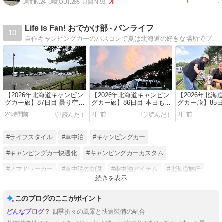
週間IN:
24
週間OUT:
285
月間IN:
93
Life is Fan! おでかけ部 - バンライフ
10
自作キャンピングカーのバスコンで夏は北海道の好きな場所でプチ移住、1年の3分の2をキャンピングカーで楽しむのんびりバンライフ。
【2026年北海道キャンピン
【2026年北海道キャンピン
【2026年北
グカー旅】87日目 曇り空ス
グカー旅】86日目 本日も青
グカー旅】85
タートの「稚内森林公園キ
空スタートの「稚内森林公
れスタートの
24時間前
2日前
3日前
ャンプ場」は、草刈りのた
園キャンプ場」走行充電の
園キャンプ場
め我が家（キャンピングカ
調子が悪いとの相談を受
かの強風。お
ー）を移動。10日振りのエ
け、設定変更で無事に解
ゃんが出発し
#ライフスタイル
#車中泊
#キャンピングカー
ンジン始動です！今日は1
決！今日はリンゴや食パ
＆やっちゃん
日中曇で小雨も降りながら
ン、ミニトマト、ポテトサ
外で呑みなが
#キャンピングカー快適化
#キャンピングカーカスタム
の強風でした
ラダと、差し入れを沢山い
を過ごしました
ただいた1日でした＼(^o^)
#ノマドワーカー
#車中泊の知識
#車中泊アイテム
#北海道旅行
／
続きを表示
#バンライフ
#無料キャンプ場
#車中泊の旅
このブログのここがポイント
四季折々の風景と快適裝備の融合