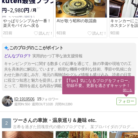
やっぱりシンプルが一番！
AIが歌う昭和の歌謡曲
キャンカーに
楽天モバイルへ戻る
ホスタンドを
2日前
6日前
9日前
このブログのここがポイント
実用的かつ丁寧な旅支援情報
キャンピングカーに関する数多くの記事を通じて、旅の準備や現地での工
夫を具体的に解説しています。精密な機構や便利な技術、季節や気候に合
わせた旅の楽しみ方、地元の風物詩やグルメ情報も盛り込み、読者の日常
に役立つ知恵と魅力を提供します。行動的な旅好きやアウトドア愛好家に
【Tips】気になるブログをフォロー。

登録不要。更新を逃さずキャッチ！
とって、期待を超える内容が満載です。
閉じる
1919506
15
週間IN:
550
週間OUT:
1020
月間IN:
2280
ツーさんの車旅・温泉巡り＆趣味 etc.
2
古希を過ぎた団塊世代の爺のブログです。 某プロバイダのブログ容量貸しの終了に伴い、過去の記事を残したくて引っ越ししてきました。 現在の記事もアップしています。