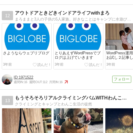
アウトドアときどきインドアライフwithまろ
12
まろままと3人の子供の5人家族。好きなことはキャンプに水遊び、カヌー、スキー、カメラ、キャンピングカーでのお出かけ。そして北海道。
さようならウェブリブログ
とりあえずWordPressでブ
WordPress
ログは上げていきます
お試し２記事
3年前
3年前
3年前
1971522
週間IN:
16
週間OUT:
112
月間IN:
16
もうそろそろリアルクライミングバムWITHわんこ 2nd
13
クライミングとキャンプとわんこ生活の徒然