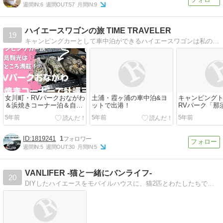
週間IN:
6
週間OUT:
57
月間IN:
9
ハイエースワゴンの旅 TIME TRAVELER
19
キャンピングカーとして車中泊ができるハイエースワゴンは私のenjoy lifeを見事に創造してくれる最高の愛車です。この愛車で日本各地を巡る旅をご紹介します。
女川町・RVパークおながわ
土浦・霞ヶ浦の車中泊&ヨ
キャンピング
＆浜焼きコーナー泊＆自然
ットで出港！
RVパーク「那
に包まれ、活気に満ちた港
ン」でバーベキュ
5年前
5年前
5年前
町・女川の旅♪
1819241
1
週間IN:
5
週間OUT:
30
月間IN:
5
VANLIFER -猫と一緒にバンライフ-
20
DIYしたハイエースをモバイルハウスに、猫2匹とわたしたちで暮らしています。 大自然の中、アースバックを作りながらのバンライフを送っています。 サーフトリッ…