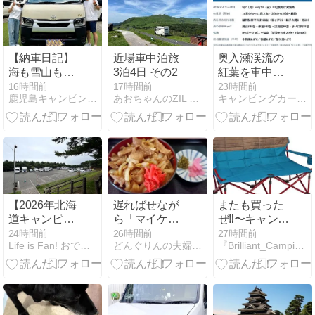
（怒）
【納車日記】
近場車中泊旅
奥入瀬渓流の
海も雪山も、
3泊4日 その2
紅葉を車中泊
日本全国どこ
で狙う完全ガ
16時間前
17時間前
23時間前
鹿児島キャンピングカー専門店
あおちゃんのZIL Noble旅
キャンピングカージャーナル
までも！４
イド2026｜マ
WDディーゼ
イカー規制は
ルのCK wilder
9/7〜13に前倒
をご納車
し、温泉＆コ
インランドリ
ー付きRVパー
クを拠点にす
る
【2026年北海
遅ればせなが
またも買った
道キャンピン
ら「マイケ
ぜ‼️〜キャンプ
グカー旅】87
ル」を見て感
チェア〜キャ
24時間前
26時間前
27時間前
Life is Fan! おでかけ部 - バンライフ
どんぐりんの夫婦で日本あっちこち
『Brilliant_Camping_LOG』
日目 曇り空ス
動！腹ごしら
ンピングカ
タートの「稚
えは「アルプ
ー！！！
内森林公園キ
ス食堂」へ
ャンプ場」
は、草刈りの