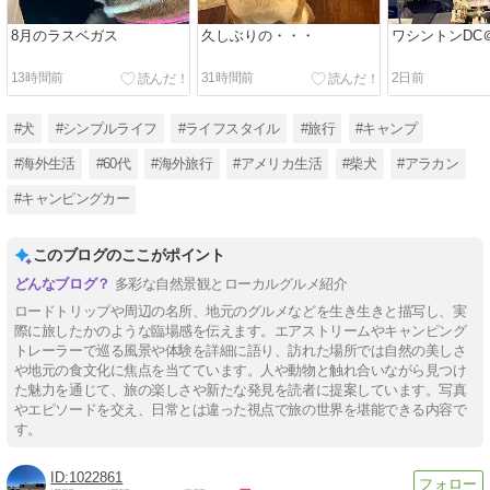
8月のラスベガス
久しぶりの・・・
ワシントンDC
13時間前
31時間前
2日前
#犬
#シンプルライフ
#ライフスタイル
#旅行
#キャンプ
#海外生活
#60代
#海外旅行
#アメリカ生活
#柴犬
#アラカン
#キャンピングカー
このブログのここがポイント
多彩な自然景観とローカルグルメ紹介
ロードトリップや周辺の名所、地元のグルメなどを生き生きと描写し、実
際に旅したかのような臨場感を伝えます。エアストリームやキャンピング
トレーラーで巡る風景や体験を詳細に語り、訪れた場所では自然の美しさ
や地元の食文化に焦点を当てています。人や動物と触れ合いながら見つけ
た魅力を通じて、旅の楽しさや新たな発見を読者に提案しています。写真
やエピソードを交え、日常とは違った視点で旅の世界を堪能できる内容で
す。
1022861