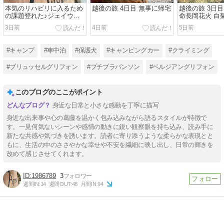
本気のリハビリに入るため
越後の旅 4日目 無事に帰宅
越後の旅 3日
の課題登れた♪ジェイウォ
命長岡花火 白
ールアセント
ェニックスで
3日前
4日前
5日前
#キャンプ
#車中泊
#保護犬
#キャンピングカー
#クライミング
#ブリュッセルグリフォン
#プチブラバンソン
#ベルジアングリフォン
このブログのここがポイント
身近な日常と小さな感動を丁寧に描写
身近な出来事や心の葛藤を温かく包み込みながら語るスタイルが特徴で
す。一見何気ないシーンや感情の動きに鋭い観察眼を持ち込み、読み手に
新たな共感や気づきを誘います。読者に寄り添うような柔らかな表現とと
もに、生活の中のささやかな幸せや不安を繊細に映し出し、日常の輝きを
改めて感じさせてくれます。
1986789
3
週間IN:
14
週間OUT:
48
月間IN:
94