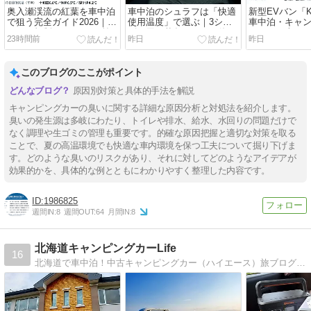
奥入瀬渓流の紅葉を車中泊
車中泊のシュラフは「快適
新型EVバン「Ki
で狙う完全ガイド2026｜マ
使用温度」で選ぶ｜3シー
車中泊・キャ
イカー規制は9/7〜13に前
ズン用が秋冬どこまで使え
のベース車にな
23時間前
昨日
昨日
倒し、温泉＆コインランド
るかを気象庁の平年値で判
万円〜の日本
リー付きRVパークを拠点に
定する完全ガイド【2026年
ースと比較、V
する
版】
アコンを試算【2
このブログのここがポイント
版】
原因別対策と具体的手法を解説
キャンピングカーの臭いに関する詳細な原因分析と対処法を紹介します。
臭いの発生源は多岐にわたり、トイレや排水、給水、水回りの問題だけで
なく調理や生ゴミの管理も重要です。的確な原因把握と適切な対策を取る
ことで、夏の高温環境でも快適な車内環境を保つ工夫について掘り下げま
す。どのような臭いのリスクがあり、それに対してどのようなアイデアが
効果的かを、具体的な例とともにわかりやすく整理した内容です。
1986825
週間IN:
8
週間OUT:
64
月間IN:
8
北海道キャンピングカーLife
16
北海道で車中泊！中古キャンピングカー（ハイエース）旅ブログ。中古で購入した、RVランド製バンコンで、休日に北海道旅を楽しむ夫婦。道の駅、車中泊スポット、おすすめコース、簡単DIYも。