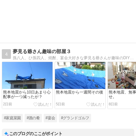
夢見る爺さん趣味の部屋３
4
孫八人、ひ孫四人、焼酎、宴会大好きな夢見る爺さんが趣味のDIY、家庭菜園、釣りなど日々の出来事を写真で綴り次の旅に向けてのキャンピングカーの快適化などを書いているブログです。
熊本地震から10日あまり心
熊本地震から一週間その後
熊本地震、無
配事が一つ減ったが？
せ。
2日前
5日前
8日前
#家庭菜園
#酒の肴
#宴会
#グランドゴルフ
このブログのここがポイント