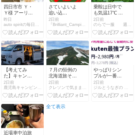
版】
四日市市 Ｙ・
さていよいよ
乗鞍は日中で
Ｙ様 アーリー
追い込
も気温17℃ そ
のボティ側＆
み！！〜しか
んな旅の途中
昨日
2日前
2日前
auto spiritの毎日コツコツ日記
『Brilliant_Camping_LOG』
のらで一服 週末百姓物語と鉄の庵生活
内装パーツの
し腰は重い
です
ペイントが完
（笑）〜今年
了しました！
のビッグイベ
ントが次々
と！！
【考えてみ
７月の恒例の
やっぱりシン
た】キャンピ
北海道旅その
プルが一番！
ングカーで急
15〜大雪山で
楽天モバイル
2日前
2日前
2日前
鹿児島キャンピングカー専門店
クレソンで気ままにいい旅 くうねるあそぶ
ジルとうなぎの 風に吹かれて気ままにキャンプ
遽家出した
間宮岳から中
へ戻る
ら、何日暮ら
岳温泉そして
せる？
お花畑
全て表示
近場車中泊旅