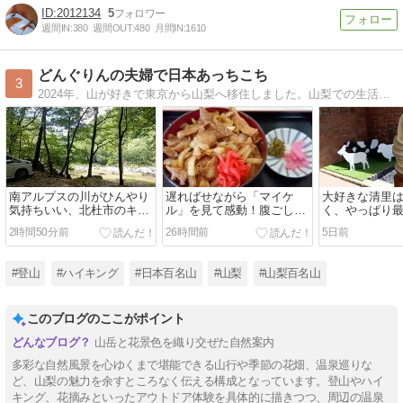
2012134
5
週間IN:
380
週間OUT:
480
月間IN:
1610
どんぐりんの夫婦で日本あっちこち
3
2024年、山が好きで東京から山梨へ移住しました。山梨での生活、登山の記録、キャンピングカーでめぐる旅の記録を載せていきますので、どうぞよろしくお願いいたします。
南アルプスの川がひんやり
遅ればせながら「マイケ
大好きな清里
気持ちいい、北杜市のキャ
ル」を見て感動！腹ごしら
く、やっぱり
ンプ場
えは「アルプス食堂」へ
2時間50分前
26時間前
5日前
#登山
#ハイキング
#日本百名山
#山梨
#山梨百名山
このブログのここがポイント
山岳と花景色を織り交ぜた自然案内
多彩な自然風景を心ゆくまで堪能できる山行や季節の花畑、温泉巡りな
ど、山梨の魅力を余すところなく伝える構成となっています。登山やハイ
キング、花摘みといったアウトドア体験を具体的に描きつつ、周辺の温泉