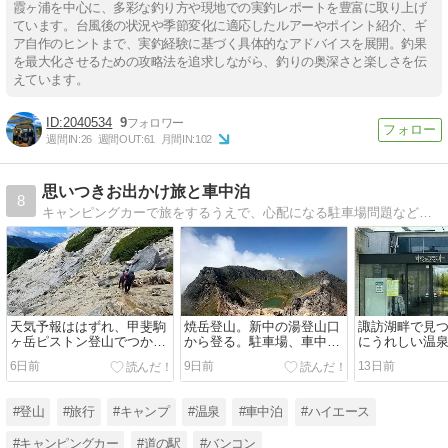
霞ヶ浦を中心に、多彩な釣り方や現地での実釣レポートを豊富に取り上げ
ています。台風後の状況や季節変化に適応したルアーやポイント紹介、ギ
ア自作のヒントまで、実釣経験に基づく具体的なアドバイスを展開。釣果
を最大化させるための攻略法を追求しながら、釣りの奥深さと楽しさを伝
えています。
2040534
9
週間IN:
26
週間OUT:
61
月間IN:
102
思いつきお出かけ旅と車中泊
8
キャンピングカーで旅をするうえで、心配になる駐車場問題など、いろいろな疑問に答えていきたいと思います。
天気予報ははずれ、甲斐駒
焼岳登山。新中の湯登山口
諏訪湖畔で見
ヶ岳ピストン登山でつかん
から登る。駐車場、車中
にうれしい温
だ晴天。
泊、絶景を徹底レビュー
6日前
9日前
13日前
#登山
#旅行
#キャンプ
#温泉
#車中泊
#ハイエース
#キャンピングカー
#道の駅
#バンコン