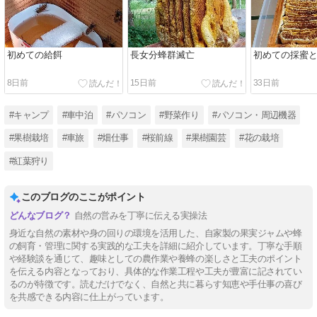
初めての給餌
長女分蜂群滅亡
初めての採蜜
8日前
15日前
33日前
#キャンプ
#車中泊
#パソコン
#野菜作り
#パソコン・周辺機器
#果樹栽培
#車旅
#畑仕事
#桜前線
#果樹園芸
#花の栽培
#紅葉狩り
このブログのここがポイント
自然の営みを丁寧に伝える実操法
身近な自然の素材や身の回りの環境を活用した、自家製の果実ジャムや蜂
の飼育・管理に関する実践的な工夫を詳細に紹介しています。丁寧な手順
や経験談を通じて、趣味としての農作業や養蜂の楽しさと工夫のポイント
を伝える内容となっており、具体的な作業工程や工夫が豊富に記されてい
るのが特徴です。読むだけでなく、自然と共に暮らす知恵や手仕事の喜び
を共感できる内容に仕上がっています。