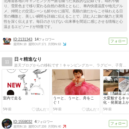
北海道各地のキャンピングカー旅を綴った実践的な記録です。晴れや曇
り、雪景色まで移り変わる自然の表情とともに、車内快適温度や地元グル
メ、仲間との交流シーンも鮮やかに描写。長期の旅だからこそ味わえる日
常の機微と、美しい瞬間を詳細に伝えることで、読む人に旅の魅力と実用
性を深く伝えます。毎日のさりげない出来事を間近に感じさせる情報と心
温まるエピソードが特徴です。
2131343
14
週間IN:
18
週間OUT:
171
月間IN:
63
日々精進なり
11
楽天ブログからの移転です！キャンピングカー、ラグビー、子育てのブログです。
室内で走る
うーと、うーと、舟をこ
大変貌するキャ
ぐ！
化・発展途上
5年前
5年前
5年前
1559032
4
週間IN:
16
週間OUT:
208
月間IN:
40