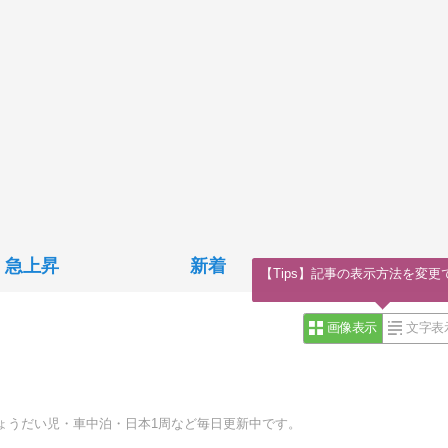
急上昇
新着
【Tips】記事の表示方法を変更
画像表示
文字表
ょうだい児・車中泊・日本1周など毎日更新中です。