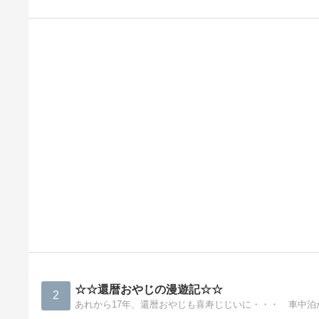
☆☆還暦おやじの漫遊記☆☆
2
あれから17年、還暦おやじも喜寿じじいに・・・ 車中