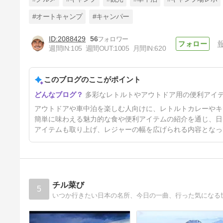
#オートキャンプ
#キャンパー
2088429
56
【便利さに納得！】300Wでポ
週間IN:
105
週間OUT:
1005
月間IN:
620
ータブル電源でのし使用も可
能。ポータブル電気ケトル
1年5ヶ月前
「ALILIY LW-K03X」
このブログのここがポイント
多彩なレトルトやアウトドア用の便利アイ
アウトドアや車中泊を楽しむ人向けに、レトルトカレーやキ
簡単に味わえる魅力的な食や便利アイテムの紹介を通じ、日
アイテムも取り上げ、レジャーの幅を広げられる内容となっ
チル菜び
5
いつか行きたい日本の名所、今日の一曲、行った気になる