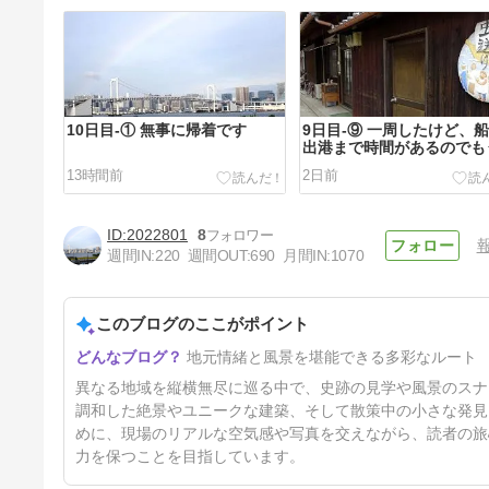
10日目-① 無事に帰着です
9日目-⑨ 一周したけど、
出港まで時間があるのでも
とっ走り。
13時間前
2日前
2022801
8
週間IN:
220
週間OUT:
690
月間IN:
1070
このブログのここがポイント
9日目-⑥ 笠島集落の家並み
地元情緒と風景を堪能できる多彩なルート
8日前
異なる地域を縦横無尽に巡る中で、史跡の見学や風景のスナ
調和した絶景やユニークな建築、そして散策中の小さな発見
めに、現場のリアルな空気感や写真を交えながら、読者の旅
力を保つことを目指しています。