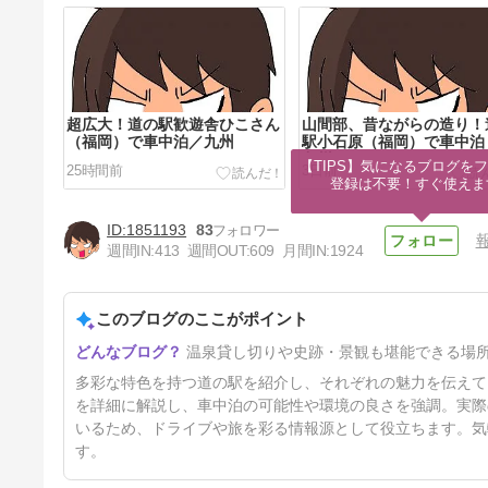
超広大！道の駅歓遊舎ひこさん
山間部、昔ながらの造り！
（福岡）で車中泊／九州
駅小石原（福岡）で車中泊
九州
【TIPS】気になるブログをフ
25時間前
3日前
登録は不要！すぐ使えま
1851193
83
週間IN:
413
週間OUT:
609
月間IN:
1924
このブログのここがポイント
景観抜群だがここは…道の駅う
温泉貸し切りや史跡・景観も堪能できる場
ずしお（淡路島）で車中泊！/
兵庫
9日前
多彩な特色を持つ道の駅を紹介し、それぞれの魅力を伝えて
を詳細に解説し、車中泊の可能性や環境の良さを強調。実際
いるため、ドライブや旅を彩る情報源として役立ちます。気
す。