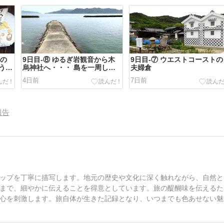
船の
9日目-⑧ ゆるぎ岩観音から木
9日目-⑦ ウエストコーストの
うひ
烏神社へ・・・ 島を一周した
夫婦倉
かな。
4日前
7日前
報告
ップを丁寧に描写します。地元の歴史や文化に深く触れながら、自然と
まで、細やかに伝えることを得意としています。旅の醍醐味を伝えるた
心を刺激します。旅自体が生きた記録となり、いつまでも色あせない魅