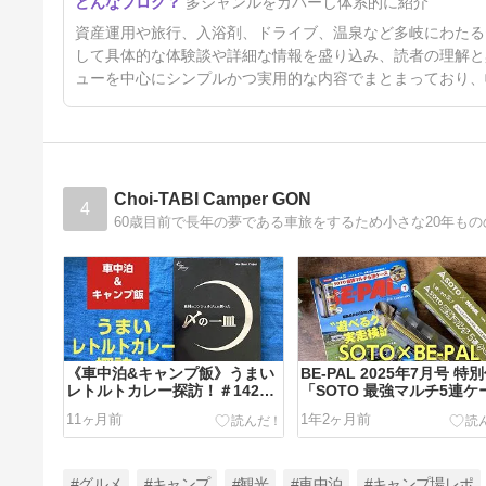
多ジャンルをカバーし体系的に紹介
返り｜軽自動車ワゴンR旅で選
んだ道の駅・温泉ベスト
15日前
資産運用や旅行、入浴剤、ドライブ、温泉など多岐にわたる
して具体的な体験談や詳細な情報を盛り込み、読者の理解と
ューを中心にシンプルかつ実用的な内容でまとまっており、
Choi-TABI Camper GON
4
《車中泊&キャンプ飯》うまい
BE-PAL 2025年7月号 特
レトルトカレー探訪！＃142
「SOTO 最強マルチ5連ケ
「〆の一皿」
ス」はオマケ感なし！
11ヶ月前
1年2ヶ月前
#グルメ
#キャンプ
#観光
#車中泊
#キャンプ場レポ