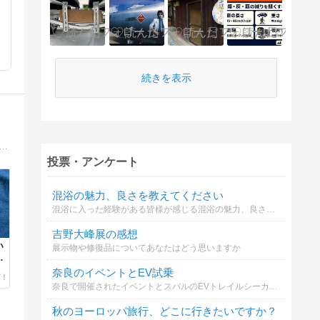
続きを表示
ある車旅をするため小さな20年ものの中古車キャンパー「GON」を購入。 旅やいろいろな思い出を残すことで、少しでも共感していただき、笑っていただき、お役に立てることを願っています！
投票・アンケート
混浴の魅力、良さを教えてください
混浴に入った経験がある皆様が感じる混浴の魅力、良さを教えてください。
吉野大峰展の感想
い
展示物や修復品についてあなたはどう思いますか
奈良のイベントとEV試乗
奈良で開催されたイベントとスバルのEVトレイルシーカーの感想について
秋のヨーロッパ旅行、どこに行きたいですか？