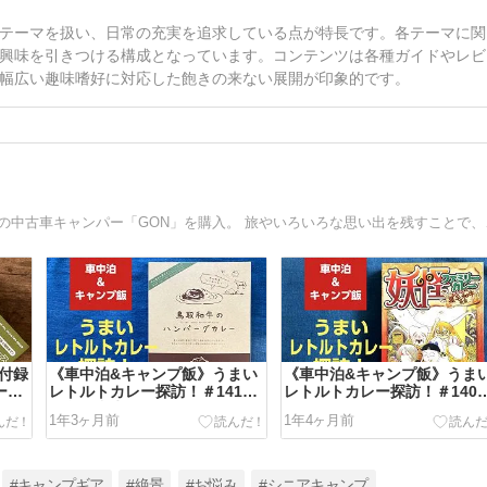
テーマを扱い、日常の充実を追求している点が特長です。各テーマに関
興味を引きつける構成となっています。コンテンツは各種ガイドやレビ
幅広い趣味嗜好に対応した飽きの来ない展開が印象的です。
60歳目前で長年の夢で
別付録
《車中泊&キャンプ飯》うまい
《車中泊&キャンプ飯》うま
ー
レトルトカレー探訪！＃141
レトルトカレー探訪！＃140
「鳥取和牛のハンバーグカレ
「妖怪ファミリーカレー」
1年3ヶ月前
1年4ヶ月前
ー」
#キャンプギア
#絶景
#お悩み
#シニアキャンプ