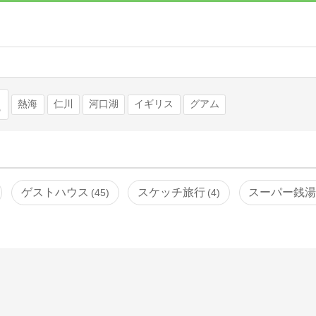
検索
熱海
仁川
河口湖
イギリス
グアム
ゲストハウス
スケッチ旅行
スーパー銭
45
4