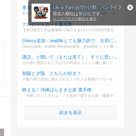
Life is Fan! おでかけ部 - バンライフ
東京 大阪 上門陪伴サービス｜あなただけの優しさが間もなく到着します
現在の順位は
第10位
です。
外出不要で、 気品のある甘い雰囲気の日系ガールが、 そっとあなたの側に現れ、リラックスした感覚的な時間へと導きます。 興味がある方はグーグルで「YL8861」を検索してみてください。想像以上のサプライズが待っています
≫
このブログの順位を表示
クレジットカード還元祭
【本日限定】年会費無料で発行するだけで14,000円還元のクレカ案件についてどう思いますか
Gleezy追加：tea88kとても魅力的で、大胆に遊べる子です。
Gleezy追加：tea88k Telegram追加：@tea88k とても魅力的で、大胆に遊べる子です。 思いやりもあり、まさに彼女の代名詞！ 69もこのボディと絶妙にマッチ〜ベッドでは
諏訪、と聞いて（または見て）、すぐに思い浮かぶもの・または行きたいと思う場所は？
その他に投票された方はその内容をコメント欄に書いてくださるとうれしいです。。また、その場合、諏訪地方に近接する場所でついでに行きたいと思う場所などでも結構です。。投票よろしくお願いいたします。。
朝陽と夕陽、どちらが好き？
夕陽の海の景色に癒やされる？それとも朝陽のパワーを感じる？
映える！沖縄ばらまき土産 選手権
「沖縄に行ってきたよ！」と笑顔で渡すお土産。職場や友人、家族など配る相手が多いと、何を選ぶか迷っちゃいますよね。
続きを表示