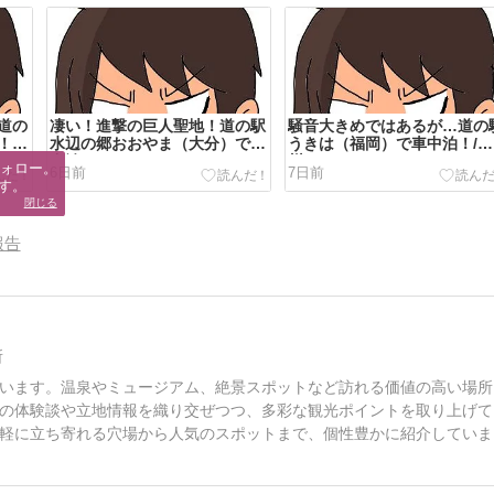
道の
凄い！進撃の巨人聖地！道の駅
騒音大きめではあるが…道の
！/
水辺の郷おおやま（大分）で車
うきは（福岡）で車中泊！/九
中泊
州
ォロー。

6日前
7日前
す。
閉じる
報告
所
います。温泉やミュージアム、絶景スポットなど訪れる価値の高い場所
の体験談や立地情報を織り交ぜつつ、多彩な観光ポイントを取り上げて
軽に立ち寄れる穴場から人気のスポットまで、個性豊かに紹介していま