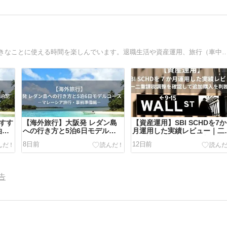
50代後半で少し早めに退職し、資産運用に取り組みつつ好きなことに使える時間を楽しんでいます。退職生活や資産運用、
おすす
【海外旅行】大阪発 レダン島
【資産運用】SBI SCHDを7か
宿泊記
への行き方と5泊6日モデルコ
月運用した実績レビュー｜二
ース｜マレーシア旅行・事前準
課税調整を確認して追加購入
8日前
12日前
備編
判断
告