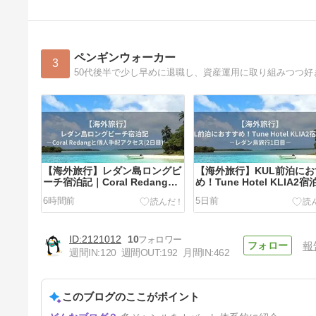
ペンギンウォーカー
3
【海外旅行】レダン島ロングビ
【海外旅行】KUL前泊に
ーチ宿泊記｜Coral Redangと
め！Tune Hotel KLIA2
個人手配アクセス(2日目)
｜レダン島旅行1日目
6時間前
5日前
2121012
10
報
週間IN:
120
週間OUT:
192
月間IN:
462
このブログのここがポイント
【車中泊】2026年前半の振り