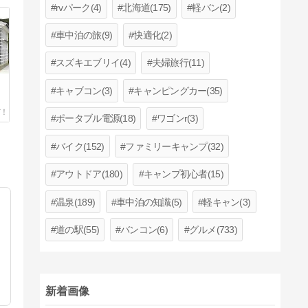
rvパーク(4)
北海道(175)
軽バン(2)
車中泊の旅(9)
快適化(2)
スズキエブリイ(4)
夫婦旅行(11)
キャブコン(3)
キャンピングカー(35)
ポータブル電源(18)
ワゴンr(3)
バイク(152)
ファミリーキャンプ(32)
アウトドア(180)
キャンプ初心者(15)
温泉(189)
車中泊の知識(5)
軽キャン(3)
道の駅(55)
バンコン(6)
グルメ(733)
新着画像