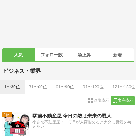
人気
フォロー数
急上昇
新着
ビジネス・業界
1〜30位
31〜60位
61〜90位
91〜120位
121〜150位
画像表示
文字表示
1
駅前不動産屋 今日の敵は未来の恩人
小さな不動産屋・・毎日が大変悩めるアナタに勇気を与
えたい