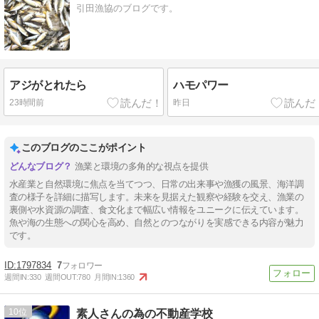
引田漁協のブログです。
アジがとれたら
ハモパワー
23時間前
昨日
このブログのここがポイント
漁業と環境の多角的な視点を提供
水産業と自然環境に焦点を当てつつ、日常の出来事や漁獲の風景、海洋調
査の様子を詳細に描写します。未来を見据えた観察や経験を交え、漁業の
裏側や水資源の調査、食文化まで幅広い情報をユニークに伝えています。
魚や海の生態への関心を高め、自然とのつながりを実感できる内容が魅力
です。
1797834
7
週間IN:
330
週間OUT:
780
月間IN:
1360
10
素人さんの為の不動産学校