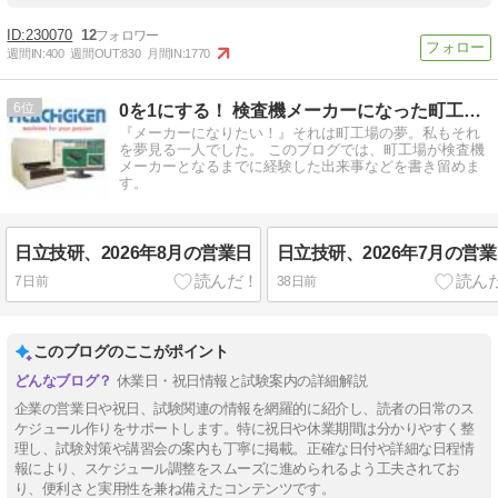
230070
12
週間IN:
400
週間OUT:
830
月間IN:
1770
6
0を1にする！ 検査機メーカーになった町工場のブログ
『メーカーになりたい！』それは町工場の夢。私もそれ
を夢見る一人でした。 このブログでは、町工場が検査機
メーカーとなるまでに経験した出来事などを書き留めま
す。
日立技研、2026年8月の営業日
日立技研、2026年7月の営
7日前
38日前
このブログのここがポイント
休業日・祝日情報と試験案内の詳細解説
企業の営業日や祝日、試験関連の情報を網羅的に紹介し、読者の日常のス
ケジュール作りをサポートします。特に祝日や休業期間は分かりやすく整
理し、試験対策や講習会の案内も丁寧に掲載。正確な日付や詳細な日程情
報により、スケジュール調整をスムーズに進められるよう工夫されてお
り、便利さと実用性を兼ね備えたコンテンツです。