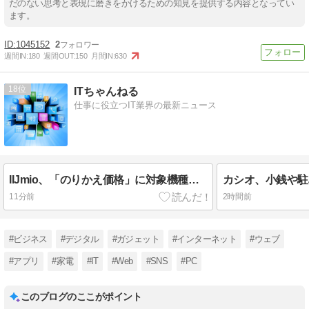
だのない思考と表現に磨きをかけるための知見を提供する内容となってい
ます。
1045152
2
週間IN:
180
週間OUT:
150
月間IN:
630
18
ITちゃんねる
仕事に役立つIT業界の最新ニュース
IIJmio、「のりかえ価格」に対象機種を追加 – iPhone 17やGoogle Pixel 10など
11分前
2時間前
#ビジネス
#デジタル
#ガジェット
#インターネット
#ウェブ
#アプリ
#家電
#IT
#Web
#SNS
#PC
このブログのここがポイント