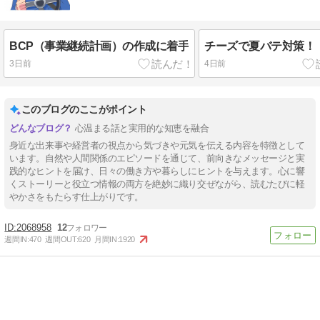
BCP（事業継続計画）の作成に着手
チーズで夏バテ対策！
3日前
4日前
このブログのここがポイント
心温まる話と実用的な知恵を融合
身近な出来事や経営者の視点から気づきや元気を伝える内容を特徴として
います。自然や人間関係のエピソードを通じて、前向きなメッセージと実
践的なヒントを届け、日々の働き方や暮らしにヒントを与えます。心に響
くストーリーと役立つ情報の両方を絶妙に織り交ぜながら、読むたびに軽
やかさをもたらす仕上がりです。
2068958
12
週間IN:
470
週間OUT:
620
月間IN:
1920