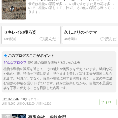
最近は植物の話題が多いこの頃ですがまだ見ぬ花は多い
ので、植物の話もＩＴ、技術、その他の話題も綴ってい
きます。
セキレイの後ろ姿
久しぶりのイケマ
13時間前
34時間前
このブログのここがポイント
花や鳥の微細な観察と写し方の工夫
植物や動物の観察を通じて、その魅力や奥深さを伝えています。繊細な花
や鳥の生態、特徴を正確に捉え、見たままを美しく写す工夫が随所に見ら
れます。写真だけでなく、背景や環境に対する洞察も深く、日常の中に潜
む自然の神秘を掘り下げています。静かに観察しながら、自然の不思議な
姿を丁寧に伝えることを目指した内容です。
1026346
10
週間IN:
260
週間OUT:
1100
月間IN:
1320
12
有限会社 名岐金型