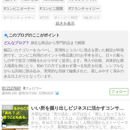
#コンビニオーナー
#コンビニ開業
#フランチャイジー
#フランチャイザー
#CVS
#コンビニ閉店
#食品ロス
続きを表示
#コンビニ経営
このブログのここがポイント
身近な商品から専門的品まで網羅
幅広いカテゴリーをカバーし、実用性とコスパに視点を置いた解説が特徴
的です。コンビニ利用のポイントや商品選びのお手本を示し、日々の暮ら
しの中で役立つ情報をわかりやすく提供します。導入や比較、具体的な購
入場面を例にとり、初めての方でも迷わず選べる知見を伝達。シンプルな
がらも詳細に踏み込み、実用的な目線で編集された、親しみやすく深みの
ある仕上がりとなっています。
2127697
8
週間IN:
140
週間OUT:
260
月間IN:
620
23
いい所を掘り出しビジネスに活かすコンサルタント・堀のブログ
大切なのは「売り込む」のではなく「欲しくなってもら
う」仕掛け。だって人は、心が動かなければ行動しない
から。B to CでもB to Bでも！人間心理からストーリーマ
ーケティング、新聞記者の経験もプラスして、あなたの