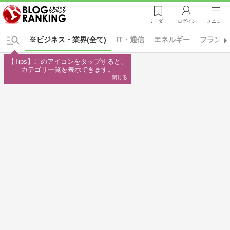
リーダー
ログイン
メニュー
※ビジネス・業界(全て)
IT・通信
エネルギー
フランチ
【Tips】このアイコンをタップすると、

カテゴリ一覧を表示できます。
閉じる