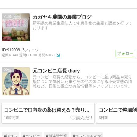
21
カガヤキ農園の農業ブログ
新潟県の農業生産法人です農作物の生産と販売を行って
おります
912008
3
週間IN:
140
週間OUT:
10
月間IN:
860
22
元コンビニ店長 diary
元コンビニ店長の経験から、コンビニに並ぶ商品や売り
場について気付いた事やその他の気になる小売業態の情
報など、日常に役立つ有益情報等をアップしています。
コンビニで口内炎の薬は買える？売り場・販売時間・市販薬の選び方【2026年】
16時間前
3日前
#脱サラ
#コンビニ
#24時間営業
#フランチャイズ