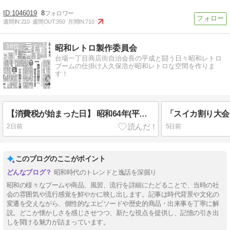
1046019
8
週間IN:
210
週間OUT:
350
月間IN:
710
16
昭和レトロ製作委員会
台場一丁目商店街自治会長の平成と闘う日々昭和レトロ
ブームの仕掛け人久保浩が昭和レトロな空間を作りま
す！
【消費税が始まった日】 昭和64年(平成元年)
「スイカ割り大会
2日前
5日前
このブログのここがポイント
昭和時代のトレンドと逸話を深掘り
昭和の様々なブームや商品、風習、流行を詳細にたどることで、当時の社
会の雰囲気や流行感覚を鮮やかに映し出します。記事は時代背景や文化の
変遷を交えながら、個性的なエピソードや歴史的商品・出来事を丁寧に解
説。どこか懐かしさを感じさせつつ、新たな視点を提供し、記憶の引き出
しを開ける魅力が詰まっています。