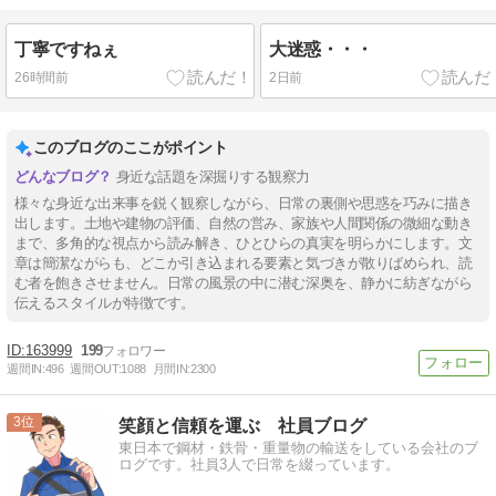
丁寧ですねぇ
大迷惑・・・
26時間前
2日前
このブログのここがポイント
身近な話題を深掘りする観察力
様々な身近な出来事を鋭く観察しながら、日常の裏側や思惑を巧みに描き
出します。土地や建物の評価、自然の営み、家族や人間関係の微細な動き
まで、多角的な視点から読み解き、ひとひらの真実を明らかにします。文
章は簡潔ながらも、どこか引き込まれる要素と気づきが散りばめられ、読
む者を飽きさせません。日常の風景の中に潜む深奥を、静かに紡ぎながら
伝えるスタイルが特徴です。
163999
199
週間IN:
496
週間OUT:
1088
月間IN:
2300
3
笑顔と信頼を運ぶ 社員ブログ
東日本で鋼材・鉄骨・重量物の輸送をしている会社のブ
ログです。社員3人で日常を綴っています。