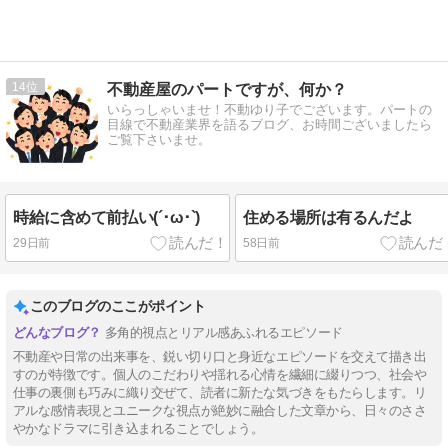
14
不動産屋のパートですが、何か？
いらっしゃいませ！不動ゆり子でございます。パートの
目線で不動産業界を語るブログ、お時間ございましたら
ご覧下さいませ。
時給に含めて前払い(´･ω･`)
住める場所は有るんだよ
29日前
58日前
このブログのここがポイント
多角的視点とリアル感あふれるエピソード
不動産や日常の出来事を、鋭い切り口と身近なエピソードを交えて描き出
すのが特徴です。個人のこだわりや揺れる心情を繊細に綴りつつ、社会や
仕事の裏側も巧みに織り交ぜて、読者に新たな気づきをもたらします。リ
アルな感情表現とユニークな視点が絶妙に融合した文章から、日々のささ
やかなドラマに引き込まれることでしょう。