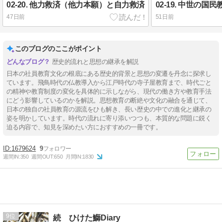
02-20. 他力救済（他力本願）と自力救済
02-19. 中世の
47日前
51日前
このブログのここがポイント
歴史的流れと思想の継承を解説
日本の社員教育文化の根底にある歴史的背景と思想の変遷を丹念に探求し
ています。飛鳥時代の仏教導入から江戸時代の寺子屋教育まで、時代ごと
の精神や教育制度の変化を具体的に示しながら、現代の働き方や教育手法
にどう影響しているのかを解説。思想教育の断絶や文化の融合を通じて、
日本の独自の社員教育の源流をひも解き、長い歴史の中での進化と継承の
姿を明かしています。時代の流れに寄り添いつつも、本質的な問題に鋭く
迫る内容で、知見を深めたい方におすすめの一冊です。
1679624
9
週間IN:
350
週間OUT:
650
月間IN:
1830
9
続 ひけた鰤Diary