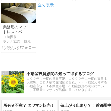
全て表示
業務用のマッ
トレス・ベッ
ド(ホテル仕
11時間前
ホテル旅館・観光業界に関する最新情報・ニュース
様)をご家庭向
けにもお届け
しているサイ
トが送るホテ
ル旅館のニュ
ース
7
不動産投資顧問の知って得するブログ
１００年に一度の世界不況、１０００年に一度の東日本
大震災、コロナ禍で在宅勤務普及、・・・様変わりする
不動産市況！！不動産市場・不動産投資の現状につい
て、不動産コンサルが気儘に書いていきます。
所有者不在？ タワマン転売！