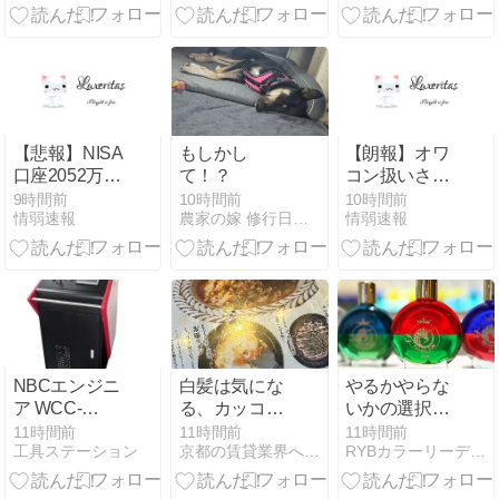
チポット」
【悲報】NISA
もしかし
【朗報】オワ
口座2052万の
て！？
コン扱いされ
うち「約4割
ていたデジモ
9時間前
10時間前
10時間前
情弱速報
農家の嫁 修行日記＠和歌山
情弱速報
が未稼働」だ
ンさん、令和
ったｗｗｗｗ
に「全盛期を
ｗ
超える利益」
を生み出して
いた
NBCエンジニ
白髪は気にな
やるかやらな
ア WCC-
る、カッコは
いかの選択じ
2000W 3in1レ
気にならん
ゃなくて…
11時間前
11時間前
11時間前
工具ステーション
京都の賃貸業界へ・・・『真っ向勝負』ログ
RYBカラーリーディングで色を解く
ーザー溶接機
の魅力