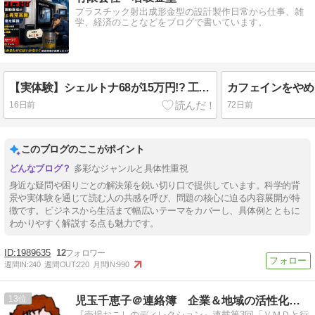
プラスチック射出成形金型の設計製作日常から仕事、雑
学、経済のことなどをブログで書いています。
【実体験】シェルトナ68が15万円!? 工作機械用摺動面油の供給不足と異常高騰、その後の価格を解説
16日前
72日前
このブログのここがポイント
多彩なジャンルと具体性重視
身近な疑問や困りごとの解決策を鋭い切り口で提供しています。科学的背
景や実体験を通じて読む人の共感を呼び、問題の核心に迫る内容展開が特
徴です。ビジネスから生活まで幅広いテーマをカバーし、具体例とともに
わかりやすく解説する点も魅力です。
1989635
12
週間IN:
240
週間OUT:
220
月間IN:
990
13
児玉千恵子＠連絡簿 企業＆地域の活性化プロデューサー
『売場おこしのディレクション』連載第3回「ＶＭＤと行