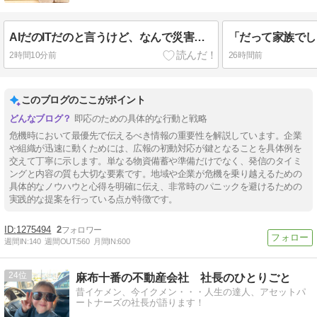
ビジネスを応援します。
AIだのITだのと言うけど、なんで災害対応だけ昭和のまま？
2時間10分前
26時間前
このブログのここがポイント
即応のための具体的な行動と戦略
危機時において最優先で伝えるべき情報の重要性を解説しています。企業
や組織が迅速に動くためには、広報の初動対応が鍵となることを具体例を
交えて丁寧に示します。単なる物資備蓄や準備だけでなく、発信のタイミ
ングと内容の質も大切な要素です。地域や企業が危機を乗り越えるための
具体的なノウハウと心得を明確に伝え、非常時のパニックを避けるための
実践的な提案を行っている点が特徴です。
1275494
2
週間IN:
140
週間OUT:
560
月間IN:
600
24
麻布十番の不動産会社 社長のひとりごと
昔イケメン、今イクメン・・・人生の達人、アセットパ
ートナーズの社長が語ります！