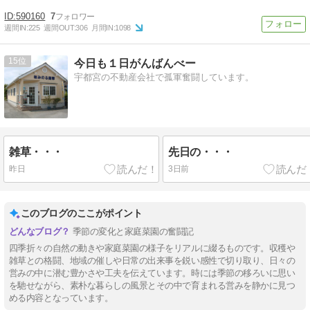
590160
7
週間IN:
225
週間OUT:
306
月間IN:
1098
15
今日も１日がんばんべー
宇都宮の不動産会社で孤軍奮闘しています。
雑草・・・
先日の・・・
昨日
3日前
このブログのここがポイント
季節の変化と家庭菜園の奮闘記
四季折々の自然の動きや家庭菜園の様子をリアルに綴るものです。収穫や
雑草との格闘、地域の催しや日常の出来事を鋭い感性で切り取り、日々の
営みの中に潜む豊かさや工夫を伝えています。時には季節の移ろいに思い
を馳せながら、素朴な暮らしの風景とその中で育まれる営みを静かに見つ
める内容となっています。