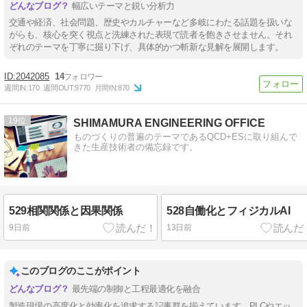
幅広いテーマと鋭い分析力
交通や経済、社会問題、歴史やカルチャーなど多岐にわたる話題を扱いな
がらも、核心を突く視点と洗練された表現で読者を飽きさせません。それ
ぞれのテーマを丁寧に掘り下げ、具体的かつ斬新な見解を展開します。
2042085
14
週間IN:
170
週間OUT:
9770
月間IN:
870
19
SHIMAMURA ENGINEERING OFFICE
ものづくりの普遍のテーマであるQCD+ESに取り組んで
きた生産技術者の備忘録です。
529相関関係と因果関係
528自働化とフィジカルAI
9日前
13日前
このブログのここがポイント
最先端の制御と工程最適化を融合
製造現場の高度化と効率化を追求する記事群を揃えています。PLCやエッ