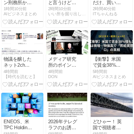
ン刑務所から
と言うけど、
だけ、買い切
悲痛な音声、
なんで災害対
りで生涯使え
1時間10分前
2時間10分前
2時間40分前
AIビジネスまとめ
いい所を掘り出しビジネスに活かすコンサルタント・堀のブログ
ITちゃんねる
米ジャーナリ
応だけ昭和の
るプランがあ
ストら不当拘
まま？
るオンライン
束の非人道実
ストレージ4
態を告発
選
物議を醸した
メディア研究
【衝撃】米国
ネット2ch創
所のポインタ
で賃金38%増
設者、西村ひ
ーの新しいリ
も実質は微
4時間前
4時間前
5時間前
【時代を読むと】
DON
AIビジネスまとめ
ろゆき新党
クルーターコ
増…物価高で
（一応は反自
ラムニスト、
「昇給実感ゼ
民か？）
クリスティー
ロ」の真相
ナ・シルバ氏
が語る報道の
現場の求職戦
略とは
ENEOS、米
2026年テレグ
どひゃー！ 英
TPC Holdings
ラフのお誘い
国で視聴者が
を買収 – ブタ
302回目
何か見たい時