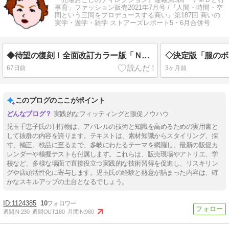
事育」ファッション販売2021年7月号 /『人間・時間・空
間という三間をプロデュースする商い』第187回 商いの
実学・遊学・雑学 ストアーズレポート5・6月合併号
◆待望の復刻！全面改訂カラー版「ＮＥＷ 魅せるお店のＶＭＤ」発売！
67日前
3ヶ月前
このブログのここがポイント
実践的なフィッティングと販促ノウハウ
児玉千恵子氏の刊行物は、アパレルの技術と知識を高めるための実用書と
して抜群の内容を誇ります。テキストは、素材知識からスタイリング、採
寸、補正、検品に至るまで、多岐にわたるテーマを網羅し、最新の販促カ
レンダーや模擬テストも付属します。これらは、販売現場やアトリエ、学
校など、多様な場面で直接役立つ実践的な技術習得を促進し、リスキリン
グや店頭活性化に寄与します。児玉氏の経験と熱意が詰まった内容は、確
かなスキルアップの土台となるでしょう。
1124385
10
週間IN:
230
週間OUT:
180
月間IN:
980