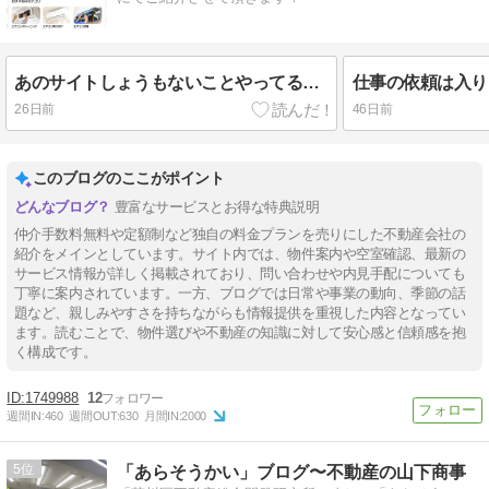
あのサイトしょうもないことやってるんですよね．．．
26日前
46日前
このブログのここがポイント
豊富なサービスとお得な特典説明
仲介手数料無料や定額制など独自の料金プランを売りにした不動産会社の
紹介をメインとしています。サイト内では、物件案内や空室確認、最新の
サービス情報が詳しく掲載されており、問い合わせや内見手配についても
丁寧に案内されています。一方、ブログでは日常や事業の動向、季節の話
題など、親しみやすさを持ちながらも情報提供を重視した内容となってい
ます。読むことで、物件選びや不動産の知識に対して安心感と信頼感を抱
く構成です。
1749988
12
週間IN:
460
週間OUT:
630
月間IN:
2000
5
「あらそうかい」ブログ〜不動産の山下商事