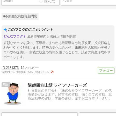
10日前
40日前
#不動産投資投資顧問業
このブログのここがポイント
最新市場動向と法改正情報を網羅
多彩なテーマを扱い、不動産にまつわる最新動向や制度改正、投資戦略を
わかりやすく解説します。時勢の変化に合わせ、未来志向の知識や実務ノ
ウハウを提供し、実践に役立つ情報を届けることで、読者の資産形成をサ
ポートします。
2131373
14
週間IN:
355
週間OUT:
515
月間IN:
1675
8
講師四方山話 ライフワーカーズ
社員教育の専門会社「株式会社ライフワーカーズ」の代
表講師が訴えます。経営者の皆様、働く全ての皆様、就
職活動中の皆様、学生の皆様、是非お立ち寄り下さい。