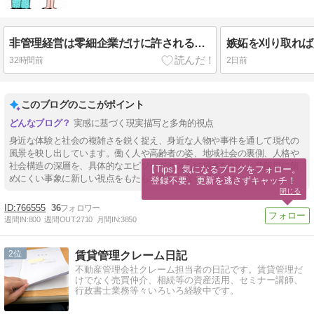
非管理経営は零細企業だけに許される武器
嫉妬を刈り取れば
32時間前
2日前
このブログのここがポイント
実感に基づく現実描写と多角的視点
身近な体験と社会の複雑さを鋭く捉え、身近な人物や事件を通して現代の
風景を映し出しています。働く人や高齢者の姿、地域社会の裏側、人格や
社会構造の深層を、具体的なエピソードとともに描きながら、普段目に留
【Tips】気になるブログをフォロー。

めにくい事象に新しい視点をもたらす内容となっています。
登録不要。更新を逃さずキャッチ！
閉じる
766555
36
週間IN:
800
週間OUT:
2710
月間IN:
3850
2
賃貸管理クレーム日記
不動産管理会社クレーム担当者の日記です。賃貸管理だ
けでなく売買仲介、相続等の資産活用、セミナー講師、
行政書士業務等々いろいろ経験中です。