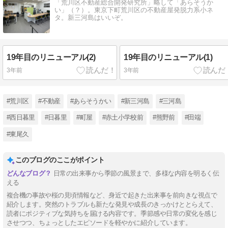
「荒川区不動産総合開発研究所」略して「あらそうか
い」（？）。東京下町荒川区の不動産屋発脱力系小ネ
タ。新三河島はいいぞ。
19年目のリニューアル(2)
19年目のリニューアル(1)
3年前
3年前
#荒川区
#不動産
#あらそうかい
#新三河島
#三河島
#西日暮里
#日暮里
#町屋
#赤土小学校前
#熊野前
#田端
#東尾久
このブログのここがポイント
日常の出来事から季節の風景まで、多様な内容を明るく伝
える
複合機の事故や桜の見頃情報など、身近で起きた出来事を前向きな視点で
紹介します。突然のトラブルも新たな発見や成長のきっかけととらえて、
読者にポジティブな気持ちを届ける内容です。季節感や日常の変化を感じ
させつつ、ちょっとしたエピソードを軽やかに紹介しています。