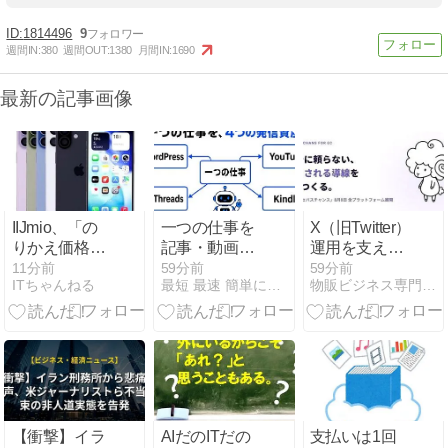
1814496
9
週間IN:
380
週間OUT:
1380
月間IN:
1690
最新の記事画像
IIJmio、「の
一つの仕事を
X（旧Twitter）
りかえ価格」
記事・動画・
運用を支える
に対象機種を
Kindleへ変え
AI執事「セバ
11分前
59分前
59分前
ITちゃんねる
最短 最速 簡単に中国輸入で月商500万を稼ぐ方法
物販ビジネス専門メディア 「コマースピック」
追加 – iPhone
るAI発信資産
スチャンス」
17やGoogle
化の方法
が８月８日に
Pixel 10など
全面ローン
チ！ECの“指
名される導
線”をつくる
【メルマガ会
員限定特典あ
【衝撃】イラ
AIだのITだの
支払いは1回
り】