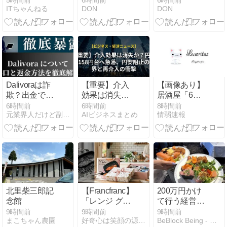
5時間前
6時間前
6時間前
ITちゃんねる
DON
DON
ジエン生産能
に選ぶ先とし
力で世界3位
てNetflixが僅
に
差でBBCを追
い抜く
Dalivoraは詐
【重要】介入
【画像あり】
欺？出金でき
効果は消失
居酒屋「6人
ないと評判！
か？円相場
で長居して会
6時間前
6時間前
8時間前
元業界人だけど副業商材のこと全部暴露します｜
AIビジネスまとめ
情弱速報
SNS勧誘の闇
158円台へ急
計4939円！喋
を元業者が暴
落、円安阻止
りたいだけな
露
の限界と再介
ら公園に行っ
入の衝撃
てくれ（怒」
北里柴三郎記
【Francfranc】
200万円かけ
念館
「レンジ グリ
て行う経営計
ルパン」と
画発表会を続
9時間前
9時間前
9時間前
まこちゃん農園
好奇心は笑顔の源！話題のアイテムと時事ネタ日記
BeBlock Being - ビブロックのカタチ。
「レンジ マル
ける理由