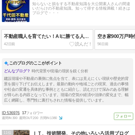
知らないと損をする不動産知識を大公開素人さんの間違
いだらけの不動産知識。知って得する情報満載！続きは
ブログで・・・
不動産職人を育てたい！A Iに勝てる人材とは（No.2624）
42日前
56日前
このブログのここがポイント
時代背景や現場の現状を鋭く分析
建設現場や不動産の裏側に焦点を当て、表には見えにくい現状や歴史的背
景を掘り下げてお伝えします。最新の動向や地域ごとの現実、過去の事情
や社会の変遷を具体的な事例とともに紹介し、読むだけで深みのある理解
が得られる内容となっています。現場の空気や経済や法律の変化まで、幅
広く網羅し、専門性に裏打ちされた情報を提供しています。
536976
17
週間IN:
300
週間OUT:
200
月間IN:
1380
11
ＩＴ、技術開発、その他いろいろ活用ブログ