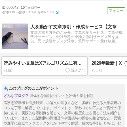
698042
10
週間IN:
190
週間OUT:
390
月間IN:
1030
17
人を動かす文章添削・作成サービス【文章専門サービス】
文章の書き方等のご紹介。文章添削サービス、文章作成
代行サービス、受け放題の小論文添削サービス等を提
供。受け放題サブスク添削、質問サポート受け放題。
読みやすい文章はXアルゴリズムに有利？インプレッションが伸びる理由を解説
7日前
25日前
このブログのここがポイント
具体的な添削ポイントと評価の差を解説
看護志望動機や面接対策、小論文の書き方など、多岐にわたる文章表現の
コツを丁寧に解説しています。ポイントは、伝わり方の工夫と一貫性の保
持にあり、実践的な添削例を通じて、文章の精度向上を図る方法を紹介し
ています。また、志望動機の評価基準や面接時の回答の整合性など、受験
や進学に役立つテクニックをわかりやすく解説。膨大な事例とともに、む