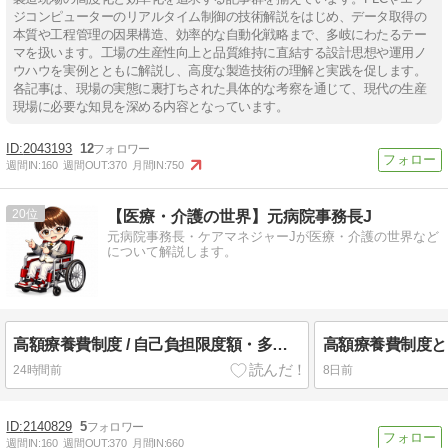
ジコンピューターのリアルタイム制御の技術解説をはじめ、データ取得の
本質や工程管理の因果構造、効率的な自動化戦略まで、多岐にわたるテー
マを扱います。工場の生産性向上と品質維持に直結する設計思想や運用ノ
ウハウを実例とともに解説し、高度な製造技術の理解と実践を促します。
各記事は、現場の実態に裏打ちされた具体的な考察を通じて、現代の生産
現場に必要な知見を深める内容となっています。
2043193
12
週間IN:
160
週間OUT:
370
月間IN:
750
20
【医療・介護の世界】元病院事務長J
元病院事務長・ケアマネジャーJが医療・介護の世界など
について解説します。
高額療養費制度 / 自己負担限度額・多数回該当比較！2026年8月改正 更に2027年8月改正 段階的引き上げ！
24時間前
8日前
2140829
5
週間IN:
160
週間OUT:
370
月間IN:
660