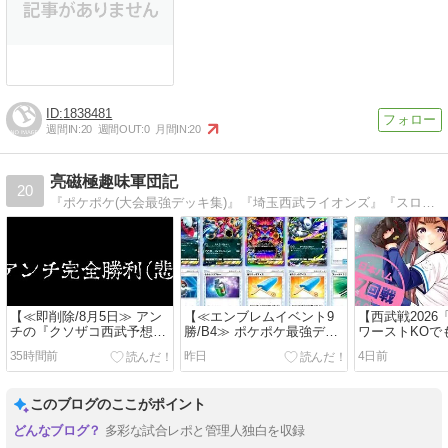
1838481
週間IN:
20
週間OUT:
0
月間IN:
20
亮磁極趣味軍団記
20
『ポケポケ(大会最強デッキ集)』『埼玉西武ライオンズ』『スロット』軍団ブログ！
【≪即削除/8月5日≫ アン
【≪エンブレムイベント9
【西武戦202
チの『クソザコ西武予想』
勝/B4≫ ポケポケ最強デッ
ワーストKOで
完全的中 (毛利無失点/佐藤
キ(悪) 『フーパex/メガアブ
を責めたくない
35時間前
昨日
4日前
KO/四球自滅etc) 余計な事
ソルex/ダークライex』 と
17回戦)】(2026/
かいてすみません」】
亮磁収集雑談！】
事目])
(2026/08/05 [ex])
(2026/08/04 [39記事目])
このブログのここがポイント
多彩な試合レポと管理人独白を収録