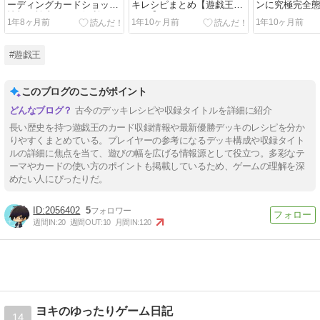
ーディングカードショップ
キレシピまとめ【遊戯王
ンに究極完全
情報が検索できる便利サイ
OCG】
ト・モス、も
1年8ヶ月前
1年10ヶ月前
1年10ヶ月前
ト
ー・ナイト・
録決定【遊戯
#遊戯王
このブログのここがポイント
古今のデッキレシピや収録タイトルを詳細に紹介
長い歴史を持つ遊戯王のカード収録情報や最新優勝デッキのレシピを分か
りやすくまとめている。プレイヤーの参考になるデッキ構成や収録タイト
ルの詳細に焦点を当て、遊びの幅を広げる情報源として役立つ。多彩なテ
ーマやカードの使い方のポイントも掲載しているため、ゲームの理解を深
めたい人にぴったりだ。
2056402
5
週間IN:
20
週間OUT:
10
月間IN:
120
ヨキのゆったりゲーム日記
14