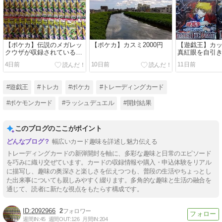
【ポケカ】伝説のメガレッ
【ポケカ】カスミ2000円
【遊戯王】カ
クウザが収録されている
真紅眼を自引
「ストームエメラルダ」を
「BEYOND TH
4日前
10日前
11日前
開封！！
を開封しまし
#遊戯王
#トレカ
#ポケカ
#トレーディングカード
#ポケモンカード
#ラッシュデュエル
#開封結果
このブログのここがポイント
幅広いカード趣味を詳述し魅力伝える
トレーディングカードの新弾開封を軸に、多彩な趣味と日常のエピソード
を巧みに織り交ぜています。カードの収録情報や購入・申込体験をリアル
に描写し、趣味の奥深さと楽しさを伝えつつも、普段の生活やちょっとし
た出来事についても親しみやすく綴ります。多角的な趣味と生活の融合を
通じて、読者に新たな視点をもたらす構成です。
2092966
2
週間IN:
45
週間OUT:
126
月間IN:
204