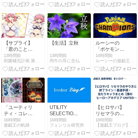
Schwarz
ト】
プレリリー
Bandung
ス！中つ国で
Community)
またマジック
【ヴァイスシ
を満喫しよ
ュヴァルツ】
う！
#WSdeckBD
【サプライ】
【生活】立秋
ルーシーの
「君のことが
「ポケモンチ
大大大大大好
ャンピオン
13時間前
13時間前
14時間前
丙午の耳に念仏
田園補完計画 第十七次中間報告書
ルーシーの遊戯王とサブカル集会所
きな100人の
ズ」のランク
彼女」から
マ備忘録～シ
『花園羽香
ーズンM-4(レ
里』『花園
ギュレーショ
羽々里』描き
ンM-B)～
下ろしラバー
マットなどが
登場 2026年
「ユーティリ
UTILITY
【ヒロサバ】
10月発売 楽
ティ・コレク
SELECTION、
リセマラのや
天・ホビース
ション」新規
コナミスタイ
り方と終了ラ
16時間前
16時間前
18時間前
トックで予約
遊戯王の軌跡
フェンリル研究所
【遊戯王ブログ】まいログ＠まい。TCG関連総合ブログ
枠出揃う！み
ルで抽選開始
イン！最速手
開始【PR】
んなはどのカ
順・当たりキ