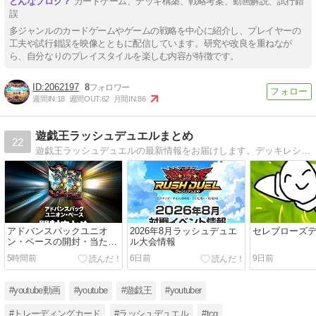
カードゲーム、デッキ構築、戦略考案、動画解説、試行錯
誤
多ジャンルのカードゲームやゲームの戦略を中心に紹介し、プレイヤーの
工夫や試行錯誤を映像とともに配信しています。研究や改良を重ねなが
ら、自分なりのプレイスタイルを楽しむ内容が特徴です。
2062197
8
週間IN:
18
週間OUT:
62
月間IN:
86
遊戯王ラッシュデュエルまとめ
22
遊戯王ラッシュデュエルの最新情報をお届けします。デッキレシピ・アニメレビュー・大会情報・インフルエンサー紹介など。
アドバンスパックユニオ
2026年8月ラッシュデュエ
セレブローズ
ン・ベースの開封・当た
ル大会情報
り・価格相場まとめ
5時間前
6日前
9日前
#youtube動画
#youtube
#遊戯王
#youtuber
#トレーディングカード
#ラッシュデュエル
#tcg