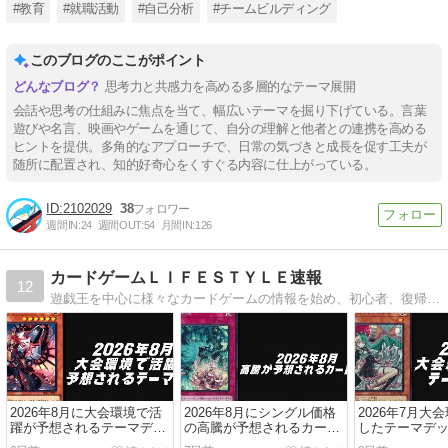
#教育
#就職活動
#自己分析
#チームビルディング
このブログのここがポイント
思考力と共感力を高める多層的なテーマ展開
会話や思考の仕組みに焦点を当て、幅広いテーマを掘り下げている。言葉
遊びや名言、映画やゲームを通じて、自分の理解と他者との連携を高める
ヒントを提供。多角的なアプローチで、日常の気づきと成長を促す工夫が
随所に配置され、知的好奇心をくすぐる内容に仕上がっている。
2102029
38
週間IN:
24
週間OUT:
54
月間IN:
126
カードゲームＬＩＦＥＳＴＹＬＥ速報
12
遊戯王を中心に様々なカードゲームの情報を始め、初心者、復帰を考えている方にデッキレシピなどもお届けしております！
2026年8月に大会環境で活
2026年8月にシングル価格
2026年7月大
躍が予想されるテーマデッ
の高騰が予想されるカード
したテーマデッ
キ5選【遊戯王OCG】
6選【遊戯王OCG】
戯王OCG】