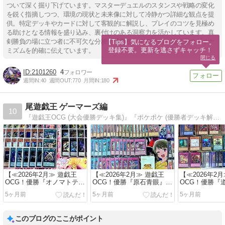
ついて深く掘り下げています。マスターデュエルのスタンスや戦略の変化
を鋭く指摘しつつ、環境の現状と未来像に対して冷静かつ詳細な観点を提
供。特定デッキやカードに対して客観的に解説し、プレイのコツを見極め
る助けとなる情報を盛り込み、裏付けのある洞察力を活かしています。真
剣勝負の場に立つ者に不可欠な分析と予測を伝えるため、遊戯王のダイナ
【Tips】気になるブログをフォロー。

登録不要。更新を逃さずキャッチ！
ミズムを的確に伝えています。
閉じる
2101260
4
週間IN:
40
週間OUT:
770
月間IN:
180
尾遊戯王 ゲーマーズ編
10
『遊戯王OCG (大会優勝デッキ集)』『ポケポケ (優勝者デッキ解説)』
【≪2026年2月≫ 遊戯王
【≪2026年2月≫ 遊戯王
【≪2026年2
OCG！優勝『オノマトテラ
OCG！優勝『原石青眼』環
OCG！優勝『
ナイトセイクリッド』環境
境最強デッキレシピ！】
環境最強デッ
5ヶ月前
5ヶ月前
5ヶ月前
最強デッキレシピ！】
(2026/02/27 [vol.141])
(2026/02/26 [vo
(2026/02/28 [vol.142])
このブログのここがポイント