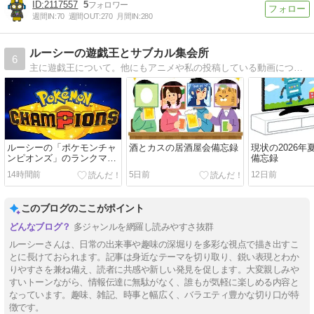
2117557
5
週間IN:
70
週間OUT:
270
月間IN:
280
ルーシーの遊戯王とサブカル集会所
6
主に遊戯王について。他にもアニメや私の投稿している動画についても書きます。
ルーシーの「ポケモンチャ
酒とカスの居酒屋会備忘録
現状の2026
ンピオンズ」のランクマ備
備忘録
忘録～シーズンM-4(レギュ
14時間前
5日前
12日前
レーションM-B)～
このブログのここがポイント
多ジャンルを網羅し読みやすさ抜群
ルーシーさんは、日常の出来事や趣味の深堀りを多彩な視点で描き出すこ
とに長けておられます。記事は身近なテーマを切り取り、鋭い表現とわか
りやすさを兼ね備え、読者に共感や新しい発見を促します。大変親しみや
すいトーンながら、情報伝達に無駄がなく、誰もが気軽に楽しめる内容と
なっています。趣味、雑記、時事と幅広く、バラエティ豊かな切り口が特
徴です。