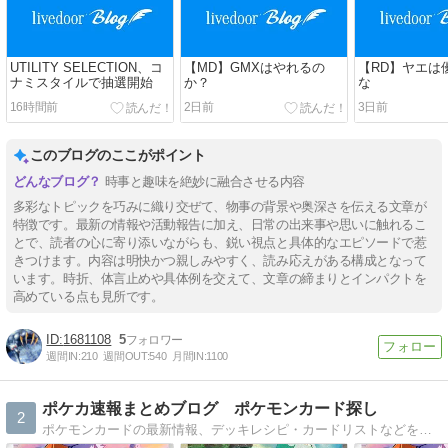
UTILITY SELECTION、コ
【MD】GMXはやれるの
【RD】ヤエは
ナミスタイルで抽選開始
か？
な
16時間前
2日前
3日前
このブログのここがポイント
時事と趣味を絶妙に融合させる内容
多彩なトピックを巧みに織り交ぜて、物事の背景や奥深さを伝える文章が
特徴です。最新の情報や活動報告に加え、日常の出来事や思いに触れるこ
とで、読者の心に寄り添いながらも、鋭い視点と具体的なエピソードで惹
きつけます。内容は明快かつ親しみやすく、読み応えがある構成となって
います。時折、体言止めや具体例を交えて、文章の締まりとインパクトを
高めている点も見所です。
1681108
5
週間IN:
210
週間OUT:
540
月間IN:
1100
ポケカ速報まとめブログ ポケモンカード探し
2
ポケモンカードの最新情報、デッキレシピ・カードリストなどを紹介しているブログです。