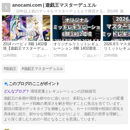
anocami.com | 遊戯王マスターデュエル
5
「10年以上前のデッキをマスターデュエルで再現する」2014年 遊戯王OCG8期 1402環境のデッキを再現して、現代のマスターデュエルでデュエルをしています。
2014 ハーピィ 8期 1402環
オリジナルリミットレギュ
2026.8.5 
境【遊戯王マスターデュエ
レーション 8期 1402環境
リミットレギ
ル】
「遊戯王OCG 2014.2.1 ＋
8期 1402環境
11時間前
23時間前
23時間前
マスターデュエル 2026.8.5
8期」
#遊戯王
#遊戯王マスターデュエル
このブログのここがポイント
環境変遷とレギュレーションの詳細描写
遊戯王の各期や環境を鮮やかに追いかけ、多彩なレギュレーションの変遷
を通じて、カード戦略の奥深さを解き明かすことに焦点を当てています。
新旧の環境やデッキタイプを俯瞰しながら、カードの特徴や戦術の変化を
具体的に紹介。鮮やかな情報のつながりにより、遊戯王の世界を理解し、
より深く楽しむための一助となることを意識しています。