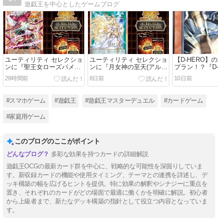
遊戯王を中心としたゲームブログ
ユーティリティ セレクショ
ユーティリティ セレクショ
【D-HERO】
ンに『聖王女ローズパメ
ンに『月女神の至天(アルテ
プラン！？『D-
ラ』が新規収録。【列王】
ィミット・スカイ)』が新規
クガイ』につ
29時間前
8日前
10日前
罠と【ドミナスパージ】を
収録。条件付きでフィール
紹介】
サポートする魔法使い族モ
ドのカード効果無効か手札
ンスター
墓地のモンスター効果を無
#スマホゲーム
#遊戯王
#遊戯王マスターデュエル
#カードゲーム
効にする速攻魔法
#家庭用ゲーム
このブログのここがポイント
多彩な効果を持つカードの詳細解説
遊戯王OCGの最新カード群を中心に、戦略的な可能性を深掘りしていま
す。新収録カードの機能や使用タイミング、テーマとの連携を詳述し、デ
ッキ構築の幅を広げるヒントを提供。特に効果の解釈やシナジーに重点を
置き、それぞれのカードがどの場面で最適に働くかを明確に解説。初心者
から上級者まで、新たなデッキ構築の指針として役立つ内容となっていま
す。