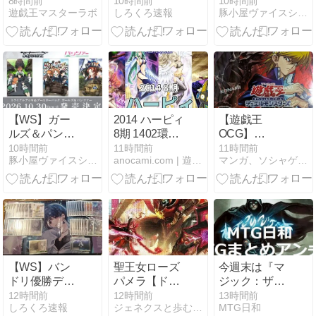
ション」収録
ッキレシピ(ト
ァー トライア
8時間前
10時間前
10時間前
した。
遊戯王マスターラボ
しろくろ速報
豚小屋ヴァイスシュヴァルツ -ブタゴヤWS-
カード一覧｜
レカショップ
ルデッキ 大洗
レアリティ・
ぽよんまる(に
女子学園/無限
収録テーマま
ゃー クロスタ
軌道杯 駿河屋
とめ
取扱開始‼️)
20%OFFにて
【ヴァイスシ
予約開始
ュヴァルツ】
#WSdeckDDD
【WS】ガー
2014 ハーピィ
【遊戯王
ルズ＆パンツ
8期 1402環境
OCG】
ァー トライア
【遊戯王マス
BEYOND
10時間前
11時間前
11時間前
豚小屋ヴァイスシュヴァルツ -ブタゴヤWS-
anocami.com | 遊戯王マスターデュエル
マンガ、ソシャゲメインのアルハイドの日記
ルデッキ 大洗
ターデュエ
THE BRAVE
女子学園/無限
ル】
ビヨンド・
軌道杯 駿河屋
ザ・ブレイブ
20%OFFにて
3箱目【開
予約開始
封】
【WS】バン
聖王女ローズ
今週末は『マ
ドリ優勝デッ
パメラ【ドミ
ジック：ザ・
キレシピ
ナスパージを
ギャザリング
12時間前
12時間前
13時間前
しろくろ速報
ジェネクスと歩む遊戯王日記
MTG日和
(Weiss
サーチ・セッ
｜ホビット』