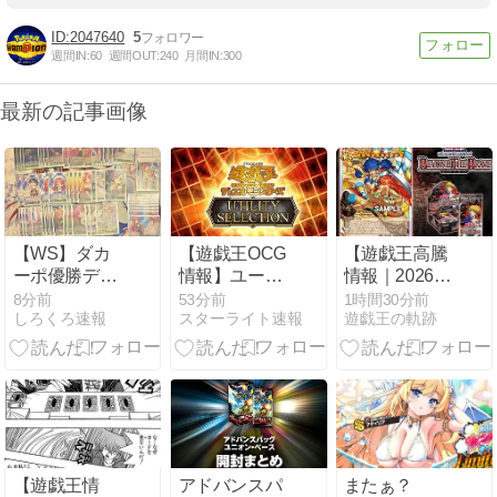
2047640
5
週間IN:
60
週間OUT:
240
月間IN:
300
最新の記事画像
【WS】ダカ
【遊戯王OCG
【遊戯王高騰
ーポ優勝デッ
情報】ユーテ
情報｜2026年
キレシピ(🐎
ィリティセレ
8月1週】天下
8分前
53分前
1時間30分前
しろくろ速報
スターライト速報
遊戯王の軌跡
TC バトロコ
クションの収
独歩の大義賊
高田馬場🐎＠
録リストが判
など「ビヨン
アルバイト募
明！
ド・ザ・ブレ
集中)【ヴァイ
イブ」レリー
スシュヴァル
フ枠を調査
ツ】
#WSdeckDC
【遊戯王情
アドバンスパ
またぁ？