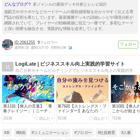
多ジャンルの最強デッキ分析とレシピ紹介
遊戯王やポケポケなどカードゲームの最前線情報を分かりやすく伝える専
門誌の役割を果たしています。最新優勝デッキの詳細レシピや環境分析が
網羅されていて、プレイヤーの戦略構築に役立つ一冊です。多彩なテーマ
と深い洞察を融合させ、実践的な情報を追求しています。
2061255
9
週間IN:
28
週間OUT:
70
月間IN:
196
LogiLate | ビジネススキル向上実践的学習サイト
11
自己分析やチームビルディングでビジネススキル向上の実践的学習サイト「ロジラテ」。300人規模の人材サービス企業の人事責任者として働く著者（もんとり）が、学生や社会人の皆さんに向けて「気づき」のヒントを紹介します。気づきで人は大きく成長する。
第11回【偉人の言葉】「青
第76回【ストレングス・フ
第10回【偉人
春クレイジー」｜ニーチェ
ァインダー】あなたの「当
こからが始ま
に学ぶ、正解のない今日を
たり前」が、実は才能だと
之助に学ぶ、”
2日前
5日前
7日前
生きる
したら？｜自分の強みを見
先にあるもの
つけて活かす34の資質
#本
#映画
#コミュニケーション
#ブロガー
#社員教育
#人事