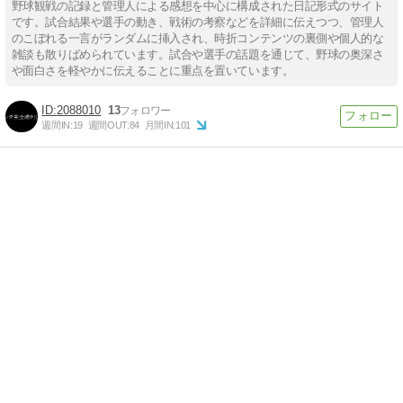
野球観戦の記録と管理人による感想を中心に構成された日記形式のサイト
です。試合結果や選手の動き、戦術の考察などを詳細に伝えつつ、管理人
のこぼれる一言がランダムに挿入され、時折コンテンツの裏側や個人的な
雑談も散りばめられています。試合や選手の話題を通じて、野球の奥深さ
や面白さを軽やかに伝えることに重点を置いています。
2088010
13
週間IN:
19
週間OUT:
84
月間IN:
101