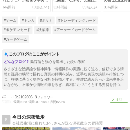
れたフェイク映像を事実と
は回避。だから、父親は今
の富士山(逆再
してテレビで報道した過去
も生きている】。５ちゃん
になったカード
6時間前
31時間前
33時間前
があるから、マジで最大限
ねるの「たかしスレ」に書
許運転と言う
の警戒が必要だよな】。５
きました。
と繋がってい
ちゃんねるの「たかしス
な。
#ゲーム
#トレカ
#ポケカ
#トレーディングカード
レ」に書きました。
#ポケモンカード
#秋葉原
#アーケードカードゲーム
#カードゲーム
このブログのここがポイント
陰謀論と疑心を追求した鋭い考察
さまざまな陰謀論や精神操作、情報操作の実態に鋭く迫る。信頼できる情
報と疑惑の狭間で揺れる真実の解明を試み、派手な表現や誇張を排除しつ
つ、根拠に基づく冷静な分析を特徴とする。複雑に絡み合った出来事を追
いながら、不確かな情報の海を泳ぎ、真相に近づこうとする姿勢を持つ。
2102606
3
週間IN:
50
週間OUT:
1040
月間IN:
280
今日の深夜散歩
8
会社員生活に疲れたおっさんが送る深夜散歩の冒険譚