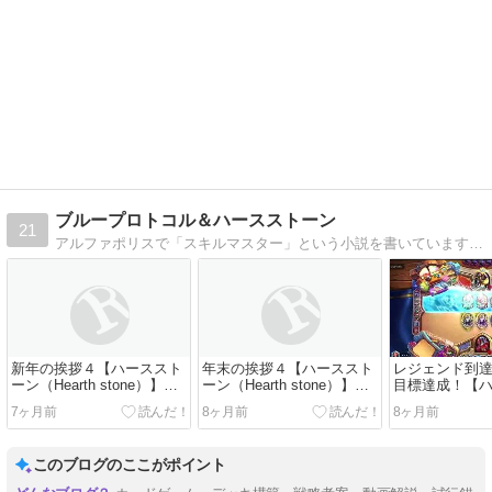
ブループロトコル＆ハースストーン
21
アルファポリスで「スキルマスター」という小説を書いています。サブテーマは、生きるために必要な知識です。我が人生にうっかりありですが、読んで損はさせないつもりなのでよろしくお願いします。ブログは、ゲームを中心に書いています。
新年の挨拶４【ハーススト
年末の挨拶４【ハーススト
レジェンド到達
ーン（Hearth stone）】
ーン（Hearth stone）】
目標達成！【
【遊戯王マスターデュエ
【遊戯王マスターデュエ
ン（Hearth s
7ヶ月前
8ヶ月前
8ヶ月前
ル】【ブログ】
ル】【ブログ】
タンダード】
ク】【ブログ
このブログのここがポイント