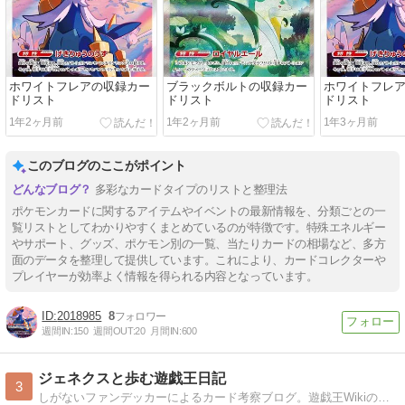
ホワイトフレアの収録カー
ブラックボルトの収録カー
ホワイトフレ
ドリスト
ドリスト
ドリスト
1年2ヶ月前
1年2ヶ月前
1年3ヶ月前
このブログのここがポイント
多彩なカードタイプのリストと整理法
ポケモンカードに関するアイテムやイベントの最新情報を、分類ごとの一
覧リストとしてわかりやすくまとめているのが特徴です。特殊エネルギー
やサポート、グッズ、ポケモン別の一覧、当たりカードの相場など、多方
面のデータを整理して提供しています。これにより、カードコレクターや
プレイヤーが効率よく情報を得られる内容となっています。
2018985
8
週間IN:
150
週間OUT:
20
月間IN:
600
ジェネクスと歩む遊戯王日記
3
しがないファンデッカーによるカード考察ブログ。遊戯王Wikiの一歩先へ、を意識して書いています。