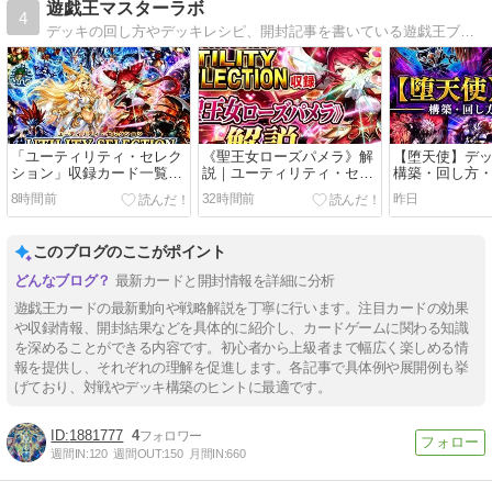
遊戯王マスターラボ
4
デッキの回し方やデッキレシピ、開封記事を書いている遊戯王ブログです。
「ユーティリティ・セレク
《聖王女ローズパメラ》解
【堕天使】デ
ション」収録カード一覧｜
説｜ユーティリティ・セレ
構築・回し方
レアリティ・収録テーマま
クション収録
8時間前
32時間前
昨日
とめ
このブログのここがポイント
最新カードと開封情報を詳細に分析
遊戯王カードの最新動向や戦略解説を丁寧に行います。注目カードの効果
や収録情報、開封結果などを具体的に紹介し、カードゲームに関わる知識
を深めることができる内容です。初心者から上級者まで幅広く楽しめる情
報を提供し、それぞれの理解を促進します。各記事で具体例や展開例も挙
げており、対戦やデッキ構築のヒントに最適です。
1881777
4
週間IN:
120
週間OUT:
150
月間IN:
660