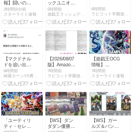
報】闘いのロ
ックユニオ
ード 孔雀舞
ン・ベースの
6時間前
2時間50分前
5時間前
ラピコット学園放送局
スターライト速報
遊戯王ラッシュデュエルまとめ
「城之内克也
開封・当た
戦」紹介
り・価格相場
まとめ
【マクドナル
【2026/08/07
【遊戯王OCG
ドを追い出さ
版】Amazon
情報】
れたフェイク
ゲーム売上ラ
UTILITY
6時間前
7時間前
7時間前
綺羅カーンVS勇者タカシ カードショップオープンへの道
ラピコット学園放送局
スターライト速報
映像を事実と
ンキング｜毎
SELECTION
してテレビで
日更新の最新
収録『聖なる
報道した過去
データ
心のバリア －
があるから、
マインドフォ
マジで最大限
ース－』実物
の警戒が必要
画像
だよな】。５
ちゃんねるの
「ユーティリ
【WS】ダン
【WS】ガー
「たかしス
ティ・セレク
ダダン優勝デ
ルズ＆パンツ
レ」に書きま