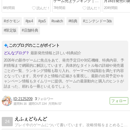
ゲーム売上ランキング｜毎
月16日発売の
日更新の最新データ
とめ｜特典・
6時間前
7時間前
20時間前
約情報を完全
#ポケモン
#ps4
#ps5
#switch
#特典
#ニンテンドー3ds
#限定版
#店舗特典
このブログのここがポイント
最新発売情報と詳しい特典紹介
2026年の新作ゲームに焦点をあて、発売予定日や対応機種、特典内容、予
約情報まで網羅的に解説しています。具体的なタイトル毎の詳細や発売週
ごとの一覧、ランキング情報も取り入れ、ゲーマーの知識欲を満たす内容
となっています。見やすさと情報の正確さを重視し、最新の出荷予定やキ
ャンペーン情報もタイムリーに提供。ゲームの最新動向と購入のヒントが
詰まった、頼れる一冊といえるでしょう。
2125209
3
週間IN:
16
週間OUT:
134
月間IN:
57
えふぇどらんど
24
プレイ中のゲームについて書いています。攻略情報をまとめることもあります。