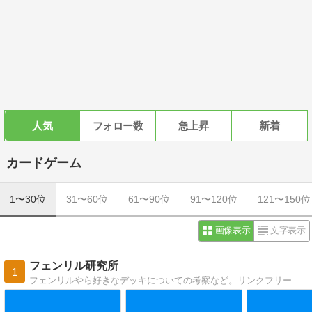
人気
フォロー数
急上昇
新着
カードゲーム
1〜30位
31〜60位
61〜90位
91〜120位
121〜150位
画像表示
文字表示
フェンリル研究所
1
フェンリルやら好きなデッキについての考察など。リンクフリー 相互リンク歓迎です。