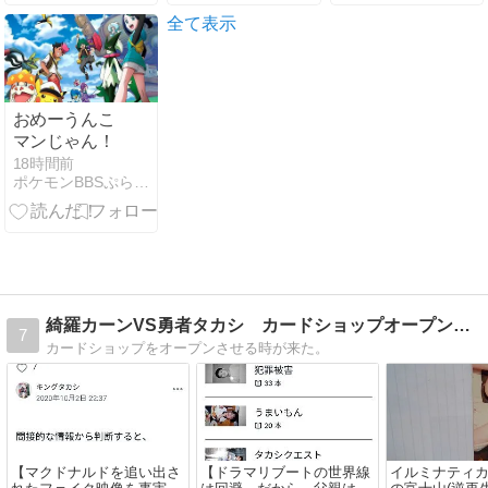
ードに期待し
ャラまとめ
てる？
【僕のヒーロ
全て表示
ーアカデミア
UNITED
SURVIVAL】
おめーうんこ
マンじゃん！
18時間前
ポケモンBBSぷらす - ポケモン雑談掲示板ブログ
綺羅カーンVS勇者タカシ カードショップオープンへの道
7
カードショップをオープンさせる時が来た。
【マクドナルドを追い出さ
【ドラマリブートの世界線
イルミナティ