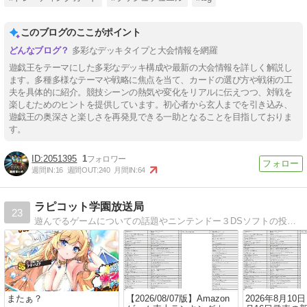
このブログのここがポイント
多彩なデッキタイプと大会情報を網羅
遊戯王をテーマにした多彩なデッキ構成や最新の大会情報を詳しく解説し
ます。多種多様なテーマや戦略に焦点を当て、カードの選び方や戦術の工
夫を具体的に紹介。競技シーンの熱気や変化をリアルに伝えつつ、対戦を
楽しむためのヒントを提供しています。初心者から玄人までを引き込み、
遊戯王の奥深さと楽しさを再発見できる一助となることを目指しておりま
す。
2051395
1
週間IN:
16
週間OUT:
240
月間IN:
64
ラピコット学園放送局
23
遊んでるゲームについての話題やニンテンドー３DSソフトの投票数についてのデータも。ゲームが入った特別な箱（いわゆる限定版）の紹介。ゲームソフト博物館では日々発売される新作の特典情報を網羅。Amazonゲームランキングも毎日更新中。
またぁ？
【2026/08/07版】Amazon
2026年8月10日