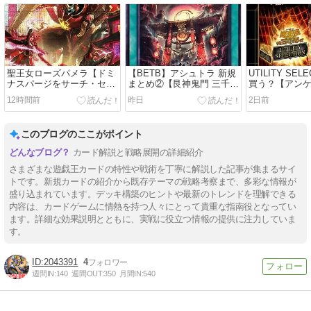
聖王女ローズパメラ【ドミ
【BETB】アシュトラ 新規
UTILITY SEL
ナスパージをサーチ・セッ
まとめ②【艮神鬼門 三千世
買う？【アン
ト】
界】
12時間前
昨日
2日前
このブログのここがポイント
カード解説と戦略展開の詳細紹介
さまざまな遊戯王カードの特性や戦術を丁寧に解説した記事が集まるサイ
トです。新規カードの紹介から既存テーマの戦略考察まで、多彩な情報が
盛り込まれています。デッキ構築のヒントや最新のトレンドを理解できる
内容は、カードゲームに情熱を持つ人々にとって貴重な指南役となってい
ます。詳細な効果説明とともに、実戦に役立つ情報の提供に注力していま
す。
2043391
4
週間IN:
140
週間OUT:
350
月間IN:
540