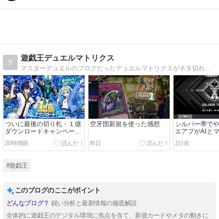
遊戯王デュエルマトリクス
9
マスターデュエルのブログだったデュエルマトリクスがネタ切れの果てにご本家である遊戯王にすり寄って進化の時を迎えました!!
ついに最後の切り札・１億
空牙団新規を使った感想
シルバー帯で
ダウンロードキャンペーン
エアプがAIと
がやってきた・・・が！
エルの新パッ
20時間前
昨日
2日前
#遊戯王
このブログのここがポイント
鋭い分析と最新情報の徹底解説
全体的に遊戯王のデジタル環境に焦点を当て、新規カードやメタの動きに