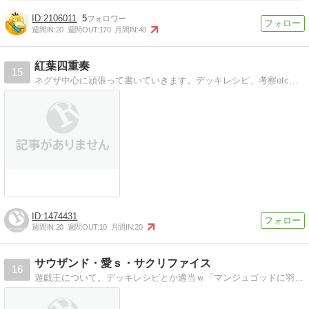
2106011
5
週間IN:
20
週間OUT:
170
月間IN:
40
紅葉四重奏
15
ネグザ中心に頑張って書いていきます。デッキレシピ、考察etcの記事を書いてます。相互リンク募集中！
1474431
週間IN:
20
週間OUT:
10
月間IN:
20
サウザンド・愛ｓ・サクリファイス
16
遊戯王について。デッキレシピとか適当ｗ「マンジュゴッドに羽がはえるんですね、分かります」