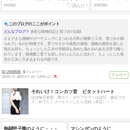
6時間前
30時間前
このブログのここがポイント
多彩な植物日記と気づきの記録
さまざまな植物やガーデニングにまつわる日常の観察と工夫、気づきが綴
られているのが特徴です。育てやすさや成長の過程、植物の個性を楽しむ
視点を持ち、ちょっとした工夫や失敗談も含めた温かみのある文章で綴ら
れています。植物愛と育てる楽しさがふんだんに伝わり、ちょっとした発
見や工夫に引き込まれる内容です。
2058595
6
週間IN:
33
週間OUT:
249
月間IN:
117
18
それいけ！コンカツ君 ピタットハート
ほぼ毎日更新 婚カツ・ガチブログ！ほぼ日・婚活ブロ
グ。めでたくゴールインしたら完結（未定）！！
熱闘甲子園のように・・・
マシンガンのように