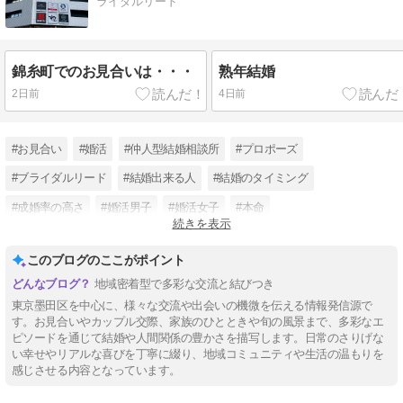
ライダルリード
錦糸町でのお見合いは・・・
熟年結婚
2日前
4日前
#お見合い
#婚活
#仲人型結婚相談所
#プロポーズ
#ブライダルリード
#結婚出来る人
#結婚のタイミング
#成婚率の高さ
#婚活男子
#婚活女子
#本命
続きを表示
#現在の日本の結婚の状況
このブログのここがポイント
地域密着型で多彩な交流と結びつき
東京墨田区を中心に、様々な交流や出会いの機微を伝える情報発信源で
す。お見合いやカップル交際、家族のひとときや旬の風景まで、多彩なエ
ピソードを通じて結婚や人間関係の豊かさを描写します。日常のさりげな
い幸せやリアルな喜びを丁寧に綴り、地域コミュニティや生活の温もりを
感じさせる内容となっています。