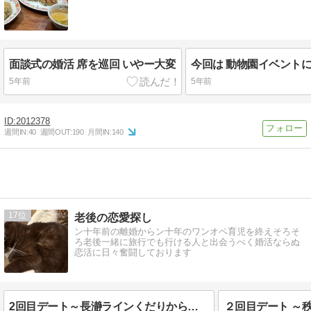
面談式の婚活 席を巡回 いやー大変
5年前
5年前
2012378
週間IN:
40
週間OUT:
190
月間IN:
140
17
老後の恋愛探し
ン十年前の離婚からン十年のワンオペ育児を終えそろそ
ろ老後一緒に旅行でも行ける人と出会うべく婚活ならぬ
恋活に日々奮闘しております
2回目デート～長瀞ラインくだりからの秩父神社
２回目デート ～