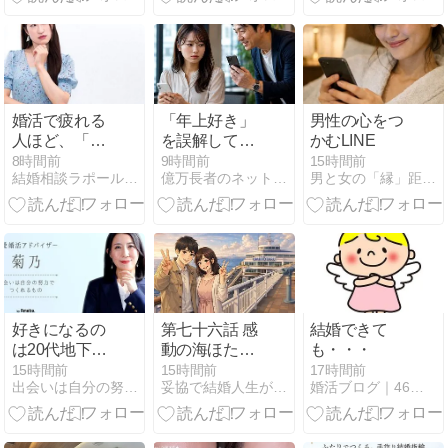
婚活で疲れる
「年上好き」
男性の心をつ
人ほど、「嫌
を誤解して撃
かむLINE
われないこ
沈！20代女性
8時間前
9時間前
15時間前
結婚相談ラポール横浜 幸せな結婚へと導くお手伝いをいたします
億万長者のネットビジネス成功法則・心理学・投資
男と女の「縁」距離恋愛
と」を優先し
に痛いと思わ
ている
れる中高年男
性の行動特徴
と嫌われない
秘訣
好きになるの
第七十六話 感
結婚できて
は20代地下ア
動の海ほた
も・・・
イドル（44歳
る……その裏
15時間前
15時間前
17時間前
出会いは自分の努力でつくれるもの・90日で理想のパートナー…
妥協で結婚人生が地獄になったので本気で婚を目指します
婚活ブログ｜46歳で結婚できた体験談
男性芸人の婚
で進行してい
活）
たすれ違い