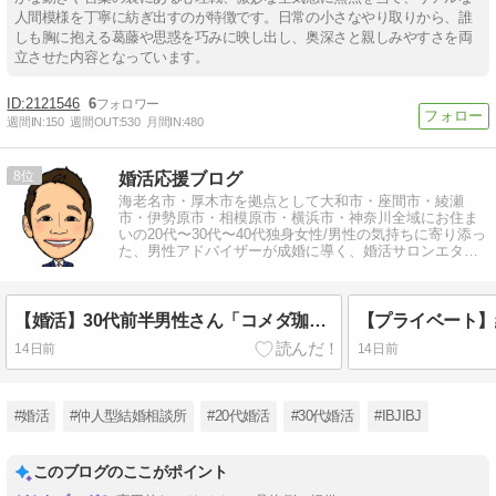
人間模様を丁寧に紡ぎ出すのが特徴です。日常の小さなやり取りから、誰
しも胸に抱える葛藤や思惑を巧みに映し出し、奥深さと親しみやすさを両
立させた内容となっています。
2121546
6
週間IN:
150
週間OUT:
530
月間IN:
480
8
婚活応援ブログ
海老名市・厚木市を拠点として大和市・座間市・綾瀬
市・伊勢原市・相模原市・横浜市・神奈川全域にお住ま
いの20代〜30代〜40代独身女性/男性の気持ちに寄り添っ
た、男性アドバイザーが成婚に導く、婚活サロンエター
ナルブリッジ結婚相談所
【婚活】30代前半男性さん「コメダ珈琲海老名大谷店」にて無料相談
14日前
14日前
#婚活
#仲人型結婚相談所
#20代婚活
#30代婚活
#IBJIBJ
このブログのここがポイント