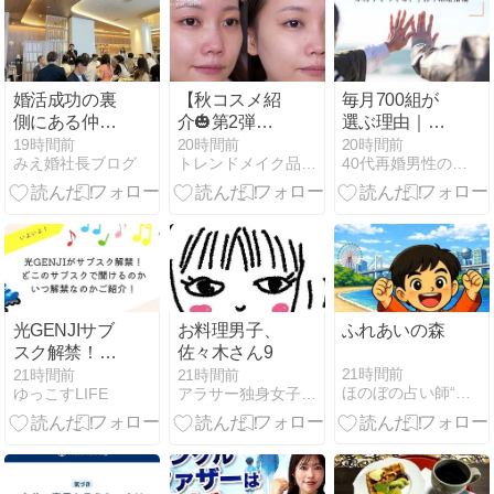
婚活成功の裏
【秋コスメ紹
毎月700組が
側にある仲人
介🎃第2弾】
選ぶ理由｜40
同士の信頼関
2026年新作コ
代再婚男性の
19時間前
20時間前
20時間前
みえ婚社長ブログ
トレンドメイク品質向上委員会(婚活に役立つ劇的メイク動画)
40代再婚男性の婚活完全ガイド
係と東海仲人
スメレビュ
ための鎌倉彫
大会で得た新
ー！豊作ベー
金工房「手作
たなご縁@三
スメイクアイ
り結婚指輪」
重県
テムに注目！
ガイド
【ディオー
ル/FAS/アルビ
オンetc】
光GENJIサブ
お料理男子、
ふれあいの森
スク解禁！ど
佐々木さん9
このサブスク
21時間前
21時間前
21時間前
ほのぼの占い師“村野大衡”
ゆっこすLIFE
アラサー独身女子さゆりの徒然日記
で聞けるのか
いつ解禁かご
紹介！