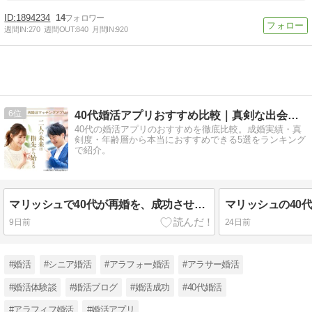
1894234
14
週間IN:
270
週間OUT:
840
月間IN:
920
6
40代婚活アプリおすすめ比較｜真剣な出会いを見付ける！
40代の婚活アプリのおすすめを徹底比較。成婚実績・真
剣度・年齢層から本当におすすめできる5選をランキング
で紹介。
マリッシュで40代が再婚を、成功させるポイントを解説！
9日前
24日前
#婚活
#シニア婚活
#アラフォー婚活
#アラサー婚活
#婚活体験談
#婚活ブログ
#婚活成功
#40代婚活
#アラフィフ婚活
#婚活アプリ