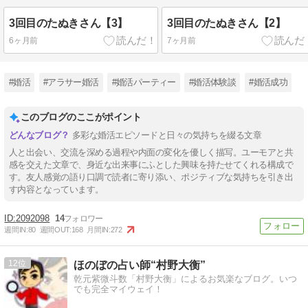
3回目のたぬきさん【3】
3回目のたぬきさん【2】
6ヶ月前
7ヶ月前
#婚活
#アラサー婚活
#婚活パーティー
#婚活体験談
#婚活成功
このブログのここがポイント
多彩な婚活エピソードと日々の気持ちを綴る文章
人と出会い、交流を深める過程や内面の変化を優しく描写。ユーモアと共
感を交えた文章で、身近な出来事にふとした興味を持たせてくれる構成で
す。友人感覚の語り口調で読者に寄り添い、ポジティブな気持ちを引き出
す内容となっています。
2092098
14
週間IN:
80
週間OUT:
168
月間IN:
272
12
ほのぼの占い師“村野大衡”
乾元紫微斗数「村野大衡」によるお気楽なブログ。いつ
でも完全マイウェイ！