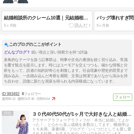
結婚相談所のクレーム10選｜元結婚相談員が見た実態
5ヶ月前
5ヶ月前
このブログのここがポイント
鋭い視点と深い洞察力を持つ評論
多角的なテーマを扱う記事群は、時事や文化の裏側を鋭く切り込み、常識
を覆す観点を提示します。時にはユーモアを交えつつも、確かな情報と分
析をもって、読者の知的好奇心を刺激します。社会現象や歴史的背景まで
踏み込み、一歩踏み込んだ考察を展開、文章は簡潔でありながら深みを持
ち合わせ、読後に新たな視座を得られる内容構成になっています。
993492
8
週間IN:
12
週間OUT:
40
月間IN:
54
25
３０代40代50代が1ヶ月で大好きな人と結婚！ハピ婚相談所
アラサーアラフォーアラフィフが「本当に結婚してよか
った！」と心から喜ぶ成婚を多数出してます。離婚率は
１％未満。著書6冊。ブログで「いくつだとしても愛し愛
される結婚」をするためのノウハウを伝えています。