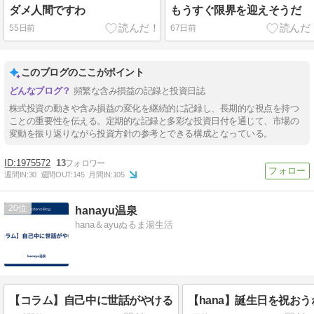
ダメ人間ですわ
もうすぐ限界を迎えそうだ
55日前
67日前
このブログのここがポイント
頻繁な含み損益の記録と投資日誌
株式投資の動きや含み損益の変化を継続的に記録し、長期的な視点を持つ
ことの重要性を伝える。定期的な記録と多彩な投資日付を通じて、市場の
変動を振り返りながら投資方針の参考とできる構成となっている。
1975572
13
週間IN:
30
週間OUT:
145
月間IN:
105
20
hanayu温泉
hana＆ayuぬるま湯生活
【コラム】自己中に世話がやける
【hana】誕生日を祝おう