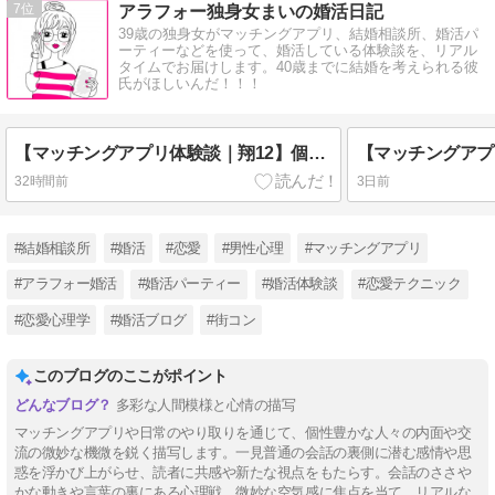
7
アラフォー独身女まいの婚活日記
39歳の独身女がマッチングアプリ、結婚相談所、婚活パ
ーティーなどを使って、婚活している体験談を、リアル
タイムでお届けします。40歳までに結婚を考えられる彼
氏がほしいんだ！！！
【マッチングアプリ体験談｜翔12】個人事業主
32時間前
3日前
#結婚相談所
#婚活
#恋愛
#男性心理
#マッチングアプリ
#アラフォー婚活
#婚活パーティー
#婚活体験談
#恋愛テクニック
#恋愛心理学
#婚活ブログ
#街コン
このブログのここがポイント
多彩な人間模様と心情の描写
マッチングアプリや日常のやり取りを通じて、個性豊かな人々の内面や交
流の微妙な機微を鋭く描写します。一見普通の会話の裏側に潜む感情や思
惑を浮かび上がらせ、読者に共感や新たな視点をもたらす。会話のささや
かな動きや言葉の裏にある心理戦、微妙な空気感に焦点を当て、リアルな