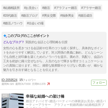
#結婚相談所
#お見合い
#婚活
#アラフォー婚活
#アラサー婚活
#20代婚活
#婚活ブログ
#男女交際
#独身男女
#婚活成功
#婚活ノウハウ
#出会いの場
このブログのここがポイント
実践的な会話と心理戦略を伝授
女性の心を惹きつける会話術や仕草のコツを鋭く探求し、具体的なポイン
トをわかりやすく解説しています。対人関係の奥義に触れ、どんなシーン
でも自然と好印象を築くためのノウハウを提示。褒め方、気配り、会話の
工夫を絶妙に織り交ぜながら、人生のなかで輝きを増すコミュニケーショ
ンの真髄に迫ります。特に、緻密な観察眼やさりげない気遣いが、確かな
魅力を引き出す鍵となることを伝えます。
2059524
15
週間IN:
320
週間OUT:
830
月間IN:
1370
4
幸福な結婚への架け橋
婚活アドバイザｰ婚活パーティーの体験談お見合い婚活パ
ーティーアラサー アラフォー初婚再婚の結婚相談所ブ