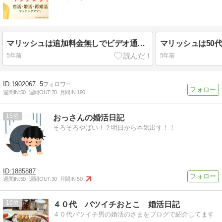
マリッシュは追加料金無しでビデオ通話が利用できるよ！
5年前
5年前
1902067
5
週間IN:
50
週間OUT:
70
月間IN:
190
15
おっさんの婚活日記
そろそろやばい！？明日から本気出す！！
1885887
週間IN:
50
週間OUT:
30
月間IN:
50
16
４０代 バツイチおとこ 婚活日記
４０代バツイチ男の婚活のさまをブログで紹介してます