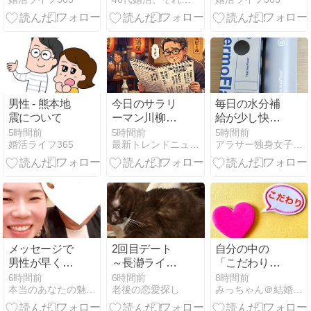
見！】たった
1日で始めら
れるプチ断食
男性 - 熊本地
今日のサラリ
毎日の水分補
震について
ーマン川柳の
給が少し快適
お題：「朝の
に。使い勝手
5時間前
5時間前
5時間前
婚活ライフ365
最新トレンドニュース情報107
アラサー独身女子さゆりの徒然日記
憂鬱・出社拒
にこだわった
否」
マイボトル
メッセージで
2回目デート
自分の中の
男性が早く会
～長瀞ライン
「こだわり」
いたい！と思
くだりからの
を見直す
6時間前
6時間前
8時間前
本当のあなたの魅力を咲かせる講座【true flower】
老後の恋愛探し
みっちゃん＠結婚相談ラポール横浜
う小ワザ
秩父神社