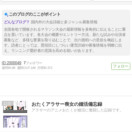
このブログのここがポイント
国内外の大会詳細と多ジャンル募集情報
全国各地で開催されるマラソン大会の最新情報を多角的に伝えることに重
点を置いています。各大会の概要やエントリー方法、新たな試みや出演者
募集など、多様な要素を取り込むことで、次の挑戦への意欲を喚起しま
す。読者にとっては、普段目にしづらい運営詳細や募集情報を明瞭に伝
え、ランニング愛好者の意識を高める狙いがあります。
2000049
7
週間IN:
88
週間OUT:
148
月間IN:
372
11
おたくアラサー喪女の婚活備忘録
アラサーのアニメおたくが婚活に奮闘した記録です。