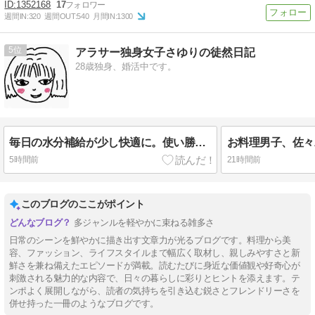
1352168
17
週間IN:
320
週間OUT:
540
月間IN:
1300
5
アラサー独身女子さゆりの徒然日記
28歳独身、婚活中です。
毎日の水分補給が少し快適に。使い勝手にこだわったマイボトル
お料理男子、佐々
5時間前
21時間前
このブログのここがポイント
多ジャンルを軽やかに束ねる雑多さ
日常のシーンを鮮やかに描き出す文章力が光るブログです。料理から美
容、ファッション、ライフスタイルまで幅広く取材し、親しみやすさと新
鮮さを兼ね備えたエピソードが満載。読むたびに身近な価値観や好奇心が
刺激される魅力的な内容で、日々の暮らしに彩りとヒントを添えます。テ
ンポよく展開しながら、読者の気持ちを引き込む鋭さとフレンドリーさを
併せ持った一冊のようなブログです。