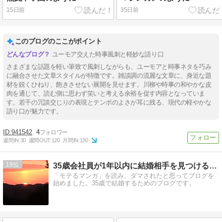
15日前
35日前
このブログのここがポイント
ユーモア交えた時事風刺と軽妙な語り口
さまざまな話題を軽い筆致で風刺しながらも、ユーモアと時事ネタを巧み
に融合させた文章スタイルが特徴です。雑談調の流麗な文章に、身近な題
材を鋭くひねり、飽きさせない展開を見せます。川柳や時事の和やかな皮
肉を通じて、読む側に思わず笑いと考える余裕を促す内容となっていま
す。若干の冗談交じりの表現とテンポのよさが耳に残る、現代の軽やかな
語り口が魅力です。
941542
4
週間IN:
30
週間OUT:
120
月間IN:
130
19
35歳会社員が1年以内に結婚相手を見つけるブログ
「モテるマンガ」を読み、ダマされたと思ってブログを
始めました。35歳で結婚するためのブログです。