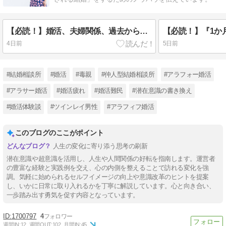
【必読！】婚活、夫婦関係、過去からの情報に惑わされない方法とは？？
4日前
5日前
#結婚相談所
#婚活
#毒親
#仲人型結婚相談所
#アラフォー婚活
#アラサー婚活
#婚活疲れ
#婚活難民
#潜在意識の書き換え
#婚活体験談
#ツインレイ男性
#アラフィフ婚活
このブログのここがポイント
人生の変化に寄り添う思考の刷新
潜在意識や超意識を活用し、人生や人間関係の好転を指南します。運営者
の豊富な経験と実践例を交え、心の内側を整えることで訪れる変化を強
調。気軽に始められるセルフイメージの向上や意識改革のヒントを提案
し、いかに日常に取り入れるかを丁寧に解説しています。心と向き合い、
一歩踏み出す勇気を促す内容となっています。
1700797
4
週間IN:
12
週間OUT:
102
月間IN:
45