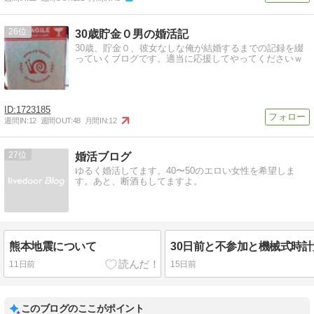
26
30歳貯金０男の婚活記
30歳、貯金０、彼女なしな俺が結婚するまでの記録を綴
っていくブログです。適当に応援してやってくださいｗ
1723185
週間IN:
12
週間OUT:
48
月間IN:
12
27
婚活ブログ
ゆるく婚活してます。40〜50のエロい女性を希望しま
す。あと、断酒もしてますよ。
熊本地震について
11日前
15日前
このブログのここがポイント