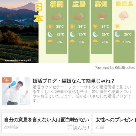
Powered by 
GliaStudios
Mute
3
婚活ブログ・結婚なんて簡単じゃね？
婚活カウンセラー・ファニーサトウが婚活現場で見てい
る生々しい出来事や裏話を語り、婚活法則や結婚ノウハ
ウをお伝えいたします。笑いあり涙なしの婚活ブログで
す。
自分の意見を言えない人は面白味がない
女性へのプレゼン
22時間前
2日前