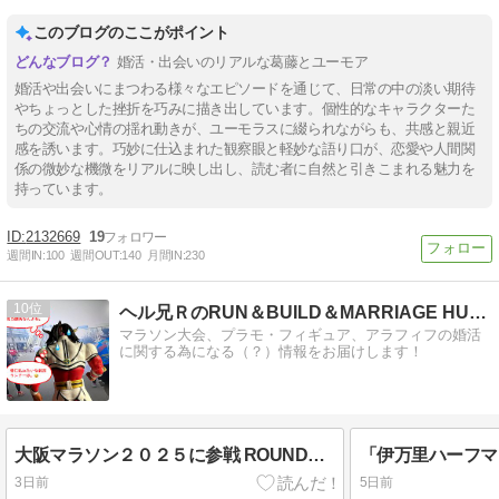
このブログのここがポイント
婚活・出会いのリアルな葛藤とユーモア
婚活や出会いにまつわる様々なエピソードを通じて、日常の中の淡い期待
やちょっとした挫折を巧みに描き出しています。個性的なキャラクターた
ちの交流や心情の揺れ動きが、ユーモラスに綴られながらも、共感と親近
感を誘います。巧妙に仕込まれた観察眼と軽妙な語り口が、恋愛や人間関
係の微妙な機微をリアルに映し出し、読む者に自然と引きこまれる魅力を
持っています。
2132669
19
週間IN:
100
週間OUT:
140
月間IN:
230
10
ヘル兄ＲのRUN＆BUILD＆MARRIAGE HUNT
マラソン大会、プラモ・フィギュア、アラフィフの婚活
に関する為になる（？）情報をお届けします！
大阪マラソン２０２５に参戦 ROUND１６「やっと果たせたこと」
3日前
5日前