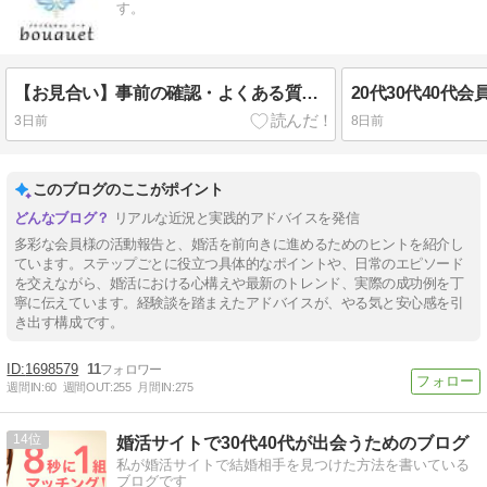
す。
【お見合い】事前の確認・よくある質問・大切な心構えについて
20代30代40代
3日前
8日前
このブログのここがポイント
リアルな近況と実践的アドバイスを発信
多彩な会員様の活動報告と、婚活を前向きに進めるためのヒントを紹介し
ています。ステップごとに役立つ具体的なポイントや、日常のエピソード
を交えながら、婚活における心構えや最新のトレンド、実際の成功例を丁
寧に伝えています。経験談を踏まえたアドバイスが、やる気と安心感を引
き出す構成です。
1698579
11
週間IN:
60
週間OUT:
255
月間IN:
275
14
婚活サイトで30代40代が出会うためのブログ
私が婚活サイトで結婚相手を見つけた方法を書いている
ブログです