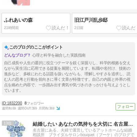
ふれあいの森
旧江戸川乱歩邸
21時間前
2日前
このブログのここがポイント
心理と科学を融合した実践指南
自己成長や人生の選択に役立つテーマを鋭く深掘りし、科学的根拠を交え
ながら実生活に応用できる提案を展開しています。転職や名付け、技術の
進歩など、多岐にわたる話題を扱いながらも、理解しやすさを追求し、読
む人の思考と行動を前向きに導く文章が特徴です。自己の内面と外界の視
点を絡めた内容で、一歩踏み出す勇気や気づきのきっかけを与えようとし
ています。
1832200
8
週間IN:
69
週間OUT:
399
月間IN:
369
13
結婚したい あなたの気持ちを大切に 名古屋の結婚相談所ブーケ
名古屋にある、夫婦で運営しているアットホームな結婚
相談所 ブライダルサロンbouquet（ブーケ）のブログで