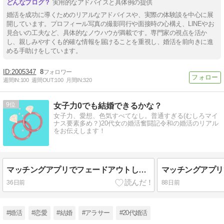
実用的なアドバイスと具体例の提供
婚活を成功に導くためのリアルなアドバイスや、実際の体験談を中心に展
開しています。プロフィール写真の撮影同行や面接時の心構え、LINEやお
見合いの工夫など、具体的なノウハウが満載です。専門家の視点を活か
し、親しみやすくも的確な情報を届けることを重視し、婚活を前向きに進
める手助けをしています。
2005347
8
週間IN:
100
週間OUT:
100
月間IN:
320
9
女子力0でも結婚できるかな？
女子力、愛想、色気すべてなし。普通すぎる(むしろマイ
ナス要素多め？)20代女の婚活奮闘記令和の婚活のリアル
をお伝えします！
マッチングアプリでフェードアウトした話③
36日前
88日前
#婚活
#恋愛
#結婚
#アラサー
#20代婚活