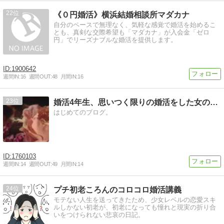
22
《０円婚活》横浜結婚相談所マダカナ
自分のペースで無理なく、気軽な感覚で婚活を始めるこ
とも、真剣な交際希望も「マダカナ」が入会金「ゼロ
円」でリーズナブルな婚活を提供します。
1900642
週間IN:
16
週間OUT:
48
月間IN:
16
23
婚活4年生、思いつく限りの婚活をした女の活動記
はじめてのブログ。
1760103
週間IN:
14
週間OUT:
49
月間IN:
14
24
プチ初老ころんのコロコロ婚活講義
モテない人生を送ってきたため、少女レベルの恋愛スキ
ルしかない初老が、初老になっても憧れと現実の折り合
いをつけられない悲哀の日記。