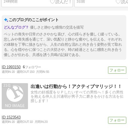
24時間前
3日前
このブログのここがポイント
優しさと静かな感情の交流を描写
ペットの喪失や日常のささやかな喜び、心の揺らぎを優しく綴っている。
悲しみや喪失感を通じて、深い気配りと静かな癒やしを伝える。それぞれ
の体験を丁寧に描きながら、人生の自然な流れと向き合う姿勢が見て取れ
る。心を穏やかに保つことの大切さや、時の経過とともに感情と向き合う
優しさが伝わる、共感を誘う共鳴の記録である。
1993150
6
週間IN:
20
週間OUT:
150
月間IN:
55
21
出逢いは行動から！アクティブマリッジ！！
女性の好感度をＵＰしたいすべての男性へ！多くの男性
を抱える仲人士川邊明が男子力に磨きをかける方法を伝
授します！
1523543
週間IN:
20
週間OUT:
10
月間IN:
20