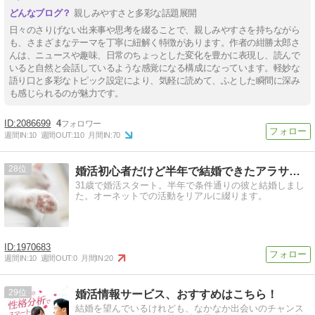
親しみやすさと多彩な話題展開
日々のさりげない出来事や思考を綴ることで、親しみやすさを持ちながら
も、さまざまなテーマを丁寧に紐解く特徴があります。作者の紺勝太郎さ
んは、ニュースや趣味、日常のちょっとした変化を豊かに表現し、読んで
いると自然と会話しているような感覚になる構成になっています。軽妙な
語り口と多彩なトピック設定により、気軽に読めて、ふとした瞬間に深み
も感じられるのが魅力です。
2086699
4
週間IN:
10
週間OUT:
110
月間IN:
70
28
婚活初心者だけど半年で結婚できたアラサーOLのブログ
31歳で婚活スタート。半年で条件通りの彼と結婚しまし
た。オーネットでの活動をリアルに綴ります。
1970683
週間IN:
10
週間OUT:
0
月間IN:
20
29
婚活情報サービス、おすすめはこちら！
結婚を望んでいるけれども、なかなか出会いのチャンス