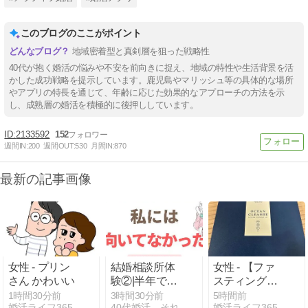
このブログのここがポイント
地域密着型と真剣層を狙った戦略性
40代が抱く婚活の悩みや不安を前向きに捉え、地域の特性や生活背景を活
かした成功戦略を提示しています。鹿児島やマリッシュ等の具体的な場所
やアプリの特長を通じて、年齢に応じた効果的なアプローチの方法を示
し、成熟層の婚活を積極的に後押ししています。
2133592
152
週間IN:
200
週間OUT:
530
月間IN:
870
最新の記事画像
女性 - プリン
結婚相談所体
女性 - 【ファ
さん かわいい
験②|半年で退
スティング初
会した話
心者さん必
1時間30分前
3時間30分前
5時間前
婚活ライフ365
40代婚活、それでも晴れる日のために
婚活ライフ365