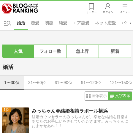
リーダー
ログイン
メニュー
婚活
恋愛
初恋
純愛
エア恋愛
ネット恋愛
バツ
人気
フォロー数
急上昇
新着
婚活
1〜30位
31〜60位
61〜90位
91〜120位
121〜150位
画像表示
文字表示
1
みっちゃん＠結婚相談ラポール横浜
結婚カウンセラーのみっちゃんが、幸せな結婚を目指す
あなたのお手伝いをさせていただきます。みっちゃんに
おまかせあれ！！