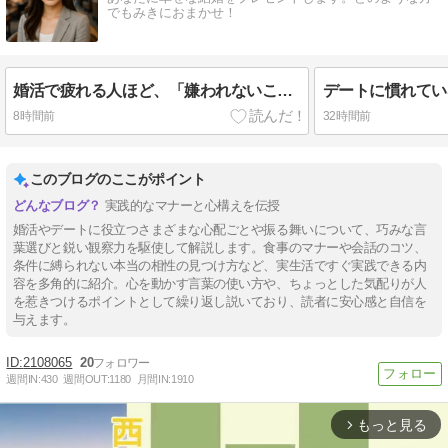
でもみきにおまかせ！
婚活で疲れる人ほど、「嫌われないこと」を優先している
8時間前
32時間前
このブログのここがポイント
実践的なマナーと心構えを伝授
婚活やデートに役立つさまざまな心配ごとや振る舞いについて、巧みな言
葉選びと鋭い観察力を駆使して解説します。食事のマナーや会話のコツ、
条件に縛られない本当の相性の見つけ方など、実生活ですぐ実践できる内
容を多角的に紹介。心を動かす言葉の使い方や、ちょっとした気配りが人
を惹きつけるポイントとして繰り返し説いており、読者に安心感と自信を
与えます。
2108065
20
週間IN:
430
週間OUT:
1180
月間IN:
1910
もっと見る
arrow_forward_ios