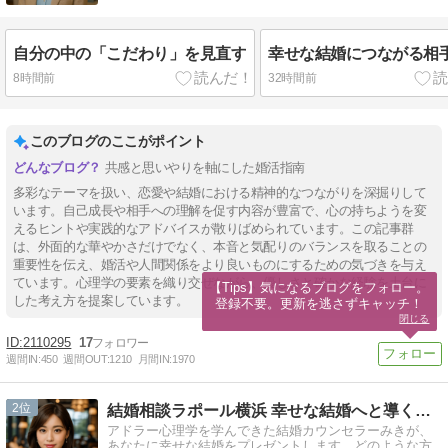
自分の中の「こだわり」を見直す
幸せな結婚につながる相
8時間前
32時間前
このブログのここがポイント
共感と思いやりを軸にした婚活指南
多彩なテーマを扱い、恋愛や結婚における精神的なつながりを深掘りして
います。自己成長や相手への理解を促す内容が豊富で、心の持ちようを変
えるヒントや実践的なアドバイスが散りばめられています。この記事群
は、外面的な華やかさだけでなく、本音と気配りのバランスを取ることの
重要性を伝え、婚活や人間関係をより良いものにするための気づきを与え
ています。心理学の要素を織り交ぜながら、優しさと確かな経験を土台に
【Tips】気になるブログをフォロー。

した考え方を提案しています。
登録不要。更新を逃さずキャッチ！
閉じる
2110295
17
週間IN:
450
週間OUT:
1210
月間IN:
1970
2
結婚相談ラポール横浜 幸せな結婚へと導くお手伝いをいたします
アドラー心理学を学んできた結婚カウンセラーみきが、
あなたに幸せな結婚をプレゼントします。どのような方