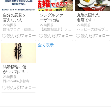
自分の意見を
シングルファ
丸亀の隠れた
言えない人は
ーザーは結婚
名店です！
面白味がない
できる？婚活
22時間前
22時間前
22時間前
婚活ブログ・結婚なんて簡単じゃね？
【結婚相談所】ラポールアンカーの婚活体験談
ハッピーの婚活ブログ
のコツを本音
で解説【婚活
動画】
全て表示
結婚指輪に傷
がつく前に!!指
輪を綺麗に保
23時間前
雅-miyabi-京都寺町 スタッフブログ
つためのポイ
ント解説✧