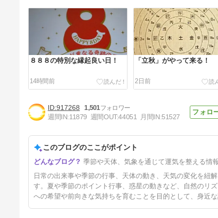
８８８の特別な縁起良い日！
「立秋」がやって来る！
14時間前
2日前
917268
1,501
週間IN:
11879
週間OUT:
44051
月間IN:
51527
このブログのここがポイント
「暑い日」に！
季節や天体、気象を通じて運気を整える情
6日前
日常の出来事や季節の行事、天体の動き、天気の変化を紐解
す。夏や季節のポイント行事、惑星の動きなど、自然のリズ
への希望や前向きな気持ちを育むことを目的として、身近な