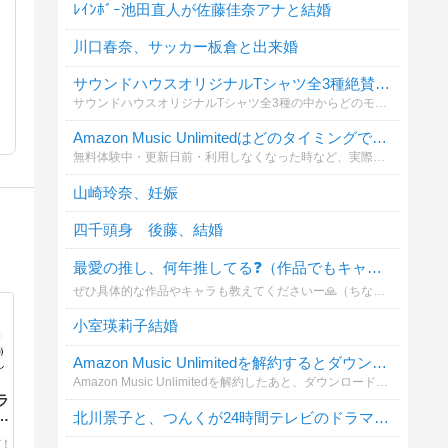
ﾚｲﾝﾎﾞｰ池田直人が佐藤佳奈アナと結婚
川口春奈、サッカー板倉と出来婚
サウンドハウスオリジナルTシャツ全3種絶賛発売中！
サウンドハウスオリジナルTシャツ全3種の中からどのモデルが好きか教えて！
Amazon Music Unlimitedはどのタイミングで解約しましたか？
無料体験中・更新日前・利用しなくなった時など、実際にいつ解約しましたか？これから解約する人の参考になるよう投票をお願いします。解約手順や注意点はこちらの記事でも詳しく解説しています。
山崎玲奈、妊娠
四千頭身 後藤、結婚
最愛の推し、何年推してる❓（作品でもキャラでも🙆‍♀️）
ぜひ具体的な作品やキャラも教えてくださいー🙏（ちなみに質問者は黒🏀をほぼ箱推しで10年ほど推してます🎵...が最近は「異世界の沙汰は社畜次第」のアレシュ様や、非BLだけど「とんでもスキルで異世界放浪メシ」のフェル様もそうとう熱い‼️）
小室瑛莉子結婚
Amazon Music Unlimitedを解約するとダウンロードした曲はどうなると思いますか？
Amazon Music Unlimitedを解約したあと、ダウンロード済みの曲について気になったことはありますか？解約前に確認したいポイントや注意点を共有しましょう。
ラ
北川景子と、つんくが24時間テレビのドラマで夫婦役
み