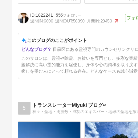
1822241
555
週間IN:
6690
週間OUT:
56390
月間IN:
29450
このブログのここがポイント
カルデラ海底火山帯、桜島や阿
目黒区にある霊視専門のカウンセリングサ
蘇山の噴火には警戒
5日前
このサロンは、霊視や除霊、お祓いを専門とし、多彩な実績
題解決に高い霊的能力を駆使し、身体や心の調和を取り戻す
癒しを望む人にとって頼れる存在。どんなケースも誠心誠意
トランスレーターMiyuki ブログ∞
5
神々・聖地・周波数・成功のエキスパート地球の聖地を旅