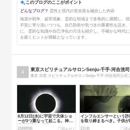
い
このブログのここがポイント
4日前
霊性と現代の安全策を融合した内容
地震や戦争、超常現象、霊的な領域まで多角的に展開し、現
不安に寄り添いつつも、自己防衛や気づきの重要性を説き、
に、霊的な知識や自己浄化の方法も紹介し、不確かな時代に
を築くヒントが満載となっています。
東京スピリチュアルサロンSenju-千手-河合洸
4
東京 目黒 スピリチュアルサロンSenju-千手-河合洸司公式
8月12日(水)に宇宙で天体ショ
インフルエンサーという詐
ーが3つ重なって起こる。神は
を取り締まるべき。子供が
世界核戦争の警告をする。
いする。
15時間前
2日前