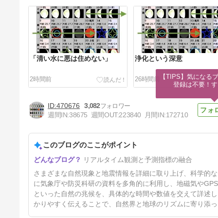
「清い水に悪は住めない」
浄化という深意
【TIPS】気になる
2時間前
26時間前
登録は不要！す
470676
3,082
週間IN:
38675
週間OUT:
223840
月間IN:
172710
このブログのここがポイント
過去に自分が産み出した「思
リアルタイム観測と予測指標の融合
い」に注意
4日前
さまざまな自然現象と地震情報を詳細に取り上げ、科学的な
に気象庁や防災科研の資料を多角的に利用し、地磁気やGP
といった自然の兆候を、具体的な時間や数値を交えて詳述し
かりやすく伝えることで、自然界と地球のリズムに寄り添っ