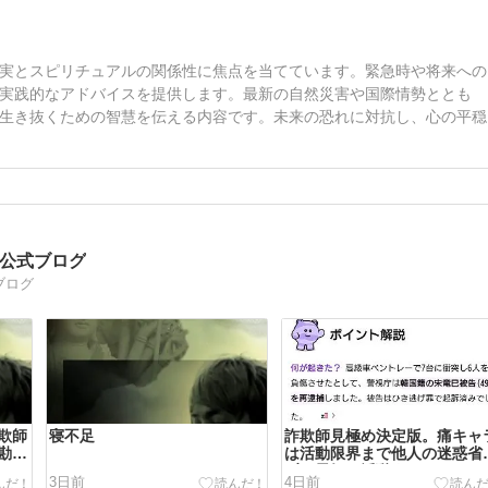
実とスピリチュアルの関係性に焦点を当てています。緊急時や将来への
実践的なアドバイスを提供します。最新の自然災害や国際情勢ととも
生き抜くための智慧を伝える内容です。未来の恐れに対抗し、心の平穏
司公式ブログ
ブログ
欺師
寝不足
詐欺師見極め決定版。痛キャ
勘違
は活動限界まで他人の迷惑省
ずに元気に活動する。
3日前
4日前