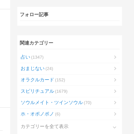
フォロー記事
関連カテゴリー
占い
1347
おまじない
24
オラクルカード
152
スピリチュアル
1679
ソウルメイト・ツインソウル
70
ホ・オポノポノ
6
カテゴリーを全て表示
アル」と「開運」のブログです。「幸せや開運を望む方」や「今のあなたの運気」をアップしたい方にお勧めです。