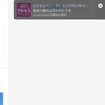
はぴるな占い - 当たると評判の幸せになれる無料診断
続きを表示
現在の順位は
第649位
です。
≫
このブログの順位を表示