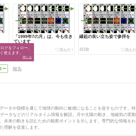
「1999年7の月」は、今も生き
縁起の良い立ち姿で参拝を
ています
ブログをフォロー。

2日前
3日前
ぐ使えます。
閉じる
報告
データや指標を通じて地球の動向に敏感になることを促すものです。特
Sデータなどのリアルタイム情報を解説。月や太陽の動き、地磁気の変
、未来の動きを読むための観察ポイントを示します。専門的な情報をわ
た理解を促進します。