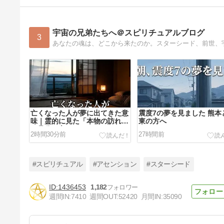
宇宙の兄弟たちへ＠スピリチュアルブログ
3
亡くなった人が夢に出てきた意
震度7の夢を見ました 熊本
味｜霊的に見た「本物の訪れ」
東の方へ
の見分け方
2時間30分前
27時間前
#スピリチュアル
#アセンション
#スターシード
1436453
1,182
週間IN:
7410
週間OUT:
52420
月間IN:
35090
断水で見えた「当たり前」の重
さ｜四人に一人は蛇口を持たな