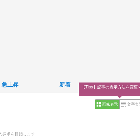
急上昇
新着
【Tips】記事の表示方法を変更
画像表示
文字表
の探求を目指します