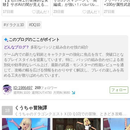
【まもの博士の冒険的な実
サポ3デスマシーンで「闇
フリーバッジ
験】サポAIの闇が見えるコ
編成」が強い！バルバルー
+100が属性
ンテンツだった？仲間モン
最強の時代！
で適用される
17日前
23日前
27日前
スターのDPSから見るオス
ました
スメについて
#ドラクエ10
#DQ10
このブログのここがポイント
多彩なバッジと組み合わせ技の紹介
ゲーム内での新たな戦術とキャラクターの強化に焦点を当て、突破口とな
るプレイスタイルを提案しています。特に、バッジの組み合わせによる差
別化や効率的なレベル上げ、最新の武器・モンスターの性能レビューを通
じて、攻略の幅を広げる情報をわかりやすく解説し、プレイの楽しみを高
める工夫が散りばめられています。
1986497
269
週間IN:
1020
週間OUT:
4730
月間IN:
9680
くうちゃ冒険譚
18
くうちゃのドラゴンクエストＸ(ＤＱ10)での冒険、ときどき攻略のドラクエ10ブログ