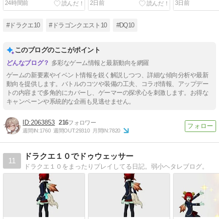
24時間前
2日前
3日前
#ドラクエ10
#ドラゴンクエスト10
#DQ10
このブログのここがポイント
多彩なゲーム情報と最新動向を網羅
ゲームの新要素やイベント情報を鋭く解説しつつ、詳細な傾向分析や最新
動向を提供します。バトルのコツや装備の工夫、コラボ情報、アップデー
トの内容まで多角的にカバーし、ゲーマーの探求心を刺激します。お得な
キャンペーンや系統的な企画も見逃せません。
2063853
216
週間IN:
1760
週間OUT:
29310
月間IN:
7820
ドラクエ１０でドゥウェッサー
11
ドラクエ１０をまったりプレイしてる日記。弱小ヘタレブログ。