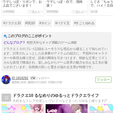
ウマしっぽ・リボンで、お
ウマしっぽ・白で、清純
しぐさ「ちゅ
上品でございます！
派！
で、ハイ！注
11時間前
35時間前
3日前
#ドラクエ10
#DQ10
#ボイン
#バグド王
#すごくゆれる
このブログのここがポイント
奇想天外なギャグ満載のゲーム体験
ドラクエ１０のプレイ記録をユーモラスな視点から綴ることで知られてい
ます。日常のちょっとした出来事やアイテムの紹介に、予想外のキャラク
ターや表現を織り交ぜ、読者の興味を引きつけます。軽妙な文章とリズミ
カルな表現で構成され、楽しみながらゲーム世界の魅力を伝える工夫が凝
らされています。自然体の笑いと驚きが溢れる文章が特徴です。
1919292
152
週間IN:
1640
週間OUT:
13300
月間IN:
3760
ドラクエ10 るなめりのゆるっとドラクエライフ
12
大好きなドレアや楽しいプレイべなどまったりゆるく綴ります(*´ω｀*)♪ドレアはレシピも公開中！