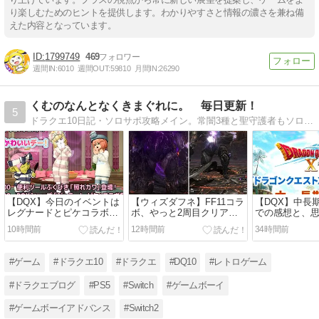
り楽しむためのヒントを提供します。わかりやすさと情報の濃さを兼ね備
えた内容となっています。
1799749
469
週間IN:
6010
週間OUT:
59810
月間IN:
26290
くむのなんとなくきまぐれに。 毎日更新！
5
ドラクエ10日記・ソロサポ攻略メイン。常闇3種と聖守護者もソロサポでクリア済。現在は、コンシューマー色々とドラクエ10日記やってます！是非きてね！
【DQX】今日のイベントは
【ウィズダフネ】FF11コラ
【DQX】中長
レグナードとピケコラボ、
ボ、やっと2周目クリアし
での感想と、
他、鎌スパスタ育成日記
たお話【第77話】
【ドラクエ愛
10時間前
12時間前
34時間前
#ゲーム
#ドラクエ10
#ドラクエ
#DQ10
#レトロゲーム
#ドラクエブログ
#PS5
#Switch
#ゲームボーイ
#ゲームボーイアドバンス
#Switch2