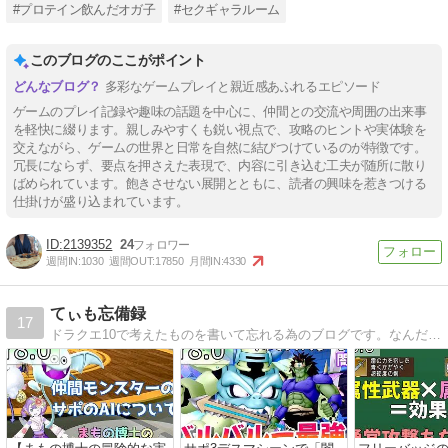
#プロテイン飲んだオガ子
#セクギャラルーム
このブログのここがポイント
多彩なゲームプレイと親近感あふれるエピソード
ゲームのプレイ記録や趣味の話題を中心に、仲間との交流や周囲の出来事
を軽快に綴ります。親しみやすくも鋭い視点で、攻略のヒントや実体験を
交えながら、ゲームの世界と日常を自然に結びつけているのが特徴です。
冗長にならず、要点を押さえた表現で、内容に引き込む工夫が随所に散り
ばめられています。飽きさせない展開とともに、読者の興味を惹きつける
仕掛けが盛り込まれています。
2139352
24
週間IN:
1030
週間OUT:
17850
月間IN:
4330
てぃも忘備録
17
ドラクエ10で考えたものを書いて忘れる為のブログです。なんだっけ？とモヤっとする前に書いて忘れよう忘備録！バトルの攻略記事が多めです。