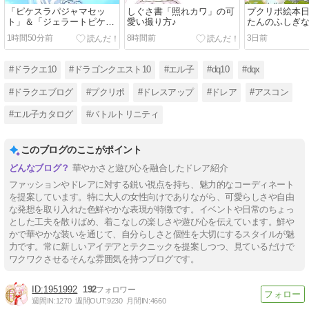
「ピケスラパジャマセッ
しぐさ書「照れカワ」の可
プクリポ絵本
ト」＆「ジェラートピケプ
愛い撮り方♪
たんのふしぎ
リズム」で『クマピケチャ
1時間50分前
8時間前
3日前
ン』
#ドラクエ10
#ドラゴンクエスト10
#エル子
#dq10
#dqx
#ドラクエブログ
#プクリポ
#ドレスアップ
#ドレア
#アスコン
#エル子カタログ
#バトルトリニティ
このブログのここがポイント
華やかさと遊び心を融合したドレア紹介
ファッションやドレアに対する鋭い視点を持ち、魅力的なコーディネート
を提案しています。特に大人の女性向けでありながら、可愛らしさや自由
な発想を取り入れた色鮮やかな表現が特徴です。イベントや日常のちょっ
とした工夫を散りばめ、着こなしの楽しさや遊び心を伝えています。鮮や
かで華やかな装いを通じて、自分らしさと個性を大切にするスタイルが魅
力です。常に新しいアイデアとテクニックを提案しつつ、見ているだけで
ワクワクさせるそんな雰囲気を持つブログです。
1951992
192
週間IN:
1270
週間OUT:
9230
月間IN:
4660