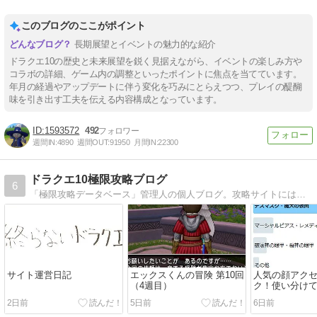
このブログのここがポイント
長期展望とイベントの魅力的な紹介
ドラクエ10の歴史と未来展望を鋭く見据えながら、イベントの楽しみ方や
コラボの詳細、ゲーム内の調整といったポイントに焦点を当てています。
年月の経過やアップデートに伴う変化を巧みにとらえつつ、プレイの醍醐
味を引き出す工夫を伝える内容構成となっています。
1593572
492
週間IN:
4890
週間OUT:
91950
月間IN:
22300
ドラクエ10極限攻略ブログ
6
「極限攻略データベース」管理人の個人ブログ。攻略サイトには書けないような情報や時事ネタを扱います！
サイト運営日記
エックスくんの冒険 第10回
人気の顔アク
（4週目）
ク！使い分け
そう
2日前
5日前
6日前