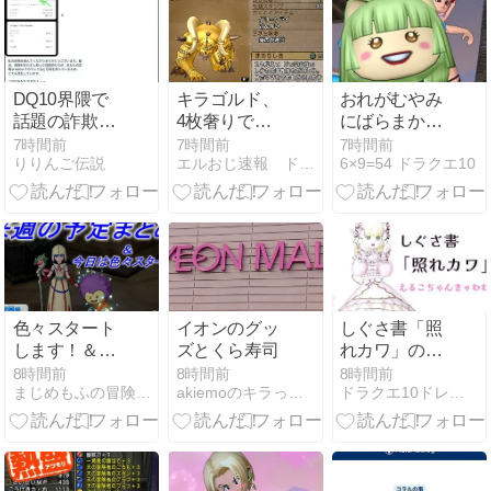
はswitch版
「ドラクエⅠ
＆Ⅱ」3,480
円！
DQ10界隈で
キラゴルド、
おれがむやみ
話題の詐欺
4枚奢りで参
にばらまかな
DM、実は僕
加してきた奴
い理由がちゃ
7時間前
7時間前
7時間前
りりんご伝説
エルおじ速報 ドラクエ10攻略まとめ
6×9=54 ドラクエ10
にも届いてい
がゴミすぎて
んとある
ました
負けた…誰も
身代わり入れ
てないし…
250万損し
た…ほんと最
悪だわ…
色々スタート
イオンのグッ
しぐさ書「照
します！＆来
ズとくら寿司
れカワ」の可
週の予定まと
愛い撮り方♪
8時間前
8時間前
8時間前
まじめもふの冒険日誌
akiemoのキラっと水のブログ
ドラクエ10ドレスアップちゅ
め【8月7日朝
刊】