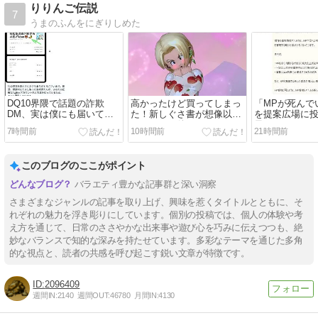
59まで。
りりんご伝説
7
うまのふんをにぎりしめた
DQ10界隈で話題の詐欺
高かったけど買ってしまっ
「MPが死んで
DM、実は僕にも届いてい
た！新しぐさ書が想像以上
を提案広場に
ました
にかわいい件
果…
7時間前
10時間前
21時間前
このブログのここがポイント
バラエティ豊かな記事群と深い洞察
さまざまなジャンルの記事を取り上げ、興味を惹くタイトルとともに、そ
れぞれの魅力を浮き彫りにしています。個別の投稿では、個人の体験や考
え方を通じて、日常のささやかな出来事や遊び心を巧みに伝えつつも、絶
妙なバランスで知的な深みを持たせています。多彩なテーマを通じた多角
的な視点と、読者の共感を呼び起こす鋭い文章が特徴です。
2096409
週間IN:
2140
週間OUT:
46780
月間IN:
4130