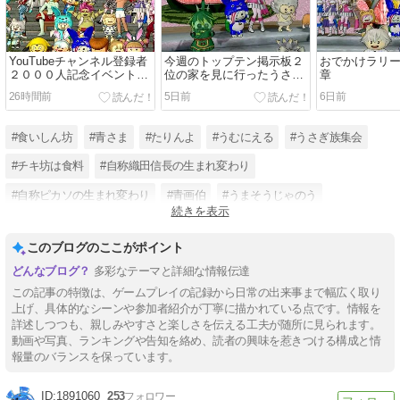
YouTubeチャンネル登録者
今週のトップテン掲示板２
おでかけラリ
２０００人記念イベントの
位の家を見に行ったうさ
章
レポート
【動画有】
26時間前
5日前
6日前
#食いしん坊
#青さま
#たりんよ
#うむにえる
#うさぎ族集会
#チキ坊は食料
#自称織田信長の生まれ変わり
#自称ピカソの生まれ変わり
#青画伯
#うまそうじゃのう
続きを表示
#青防衛軍
#YouTubeチャンネル登録3000人目指してます
このブログのここがポイント
多彩なテーマと詳細な情報伝達
この記事の特徴は、ゲームプレイの記録から日常の出来事まで幅広く取り
上げ、具体的なシーンや参加者紹介が丁寧に描かれている点です。情報を
詳述しつつも、親しみやすさと楽しさを伝える工夫が随所に見られます。
動画や写真、ランキングや告知を絡め、読者の興味を惹きつける構成と情
報量のバランスを保っています。
1891060
253