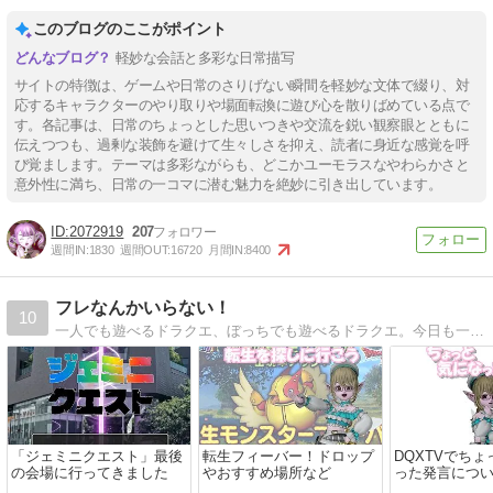
このブログのここがポイント
軽妙な会話と多彩な日常描写
サイトの特徴は、ゲームや日常のさりげない瞬間を軽妙な文体で綴り、対
応するキャラクターのやり取りや場面転換に遊び心を散りばめている点で
す。各記事は、日常のちょっとした思いつきや交流を鋭い観察眼とともに
伝えつつも、過剰な装飾を避けて生々しさを抑え、読者に身近な感覚を呼
び覚まします。テーマは多彩ながらも、どこかユーモラスなやわらかさと
意外性に満ち、日常の一コマに潜む魅力を絶妙に引き出しています。
2072919
207
週間IN:
1830
週間OUT:
16720
月間IN:
8400
フレなんかいらない！
10
一人でも遊べるドラクエ、ぼっちでも遊べるドラクエ。今日も一人楽しくアストルティアを冒険中！
「ジェミニクエスト」最後
転生フィーバー！ドロップ
DQXTVでち
の会場に行ってきました
やおすすめ場所など
った発言につ