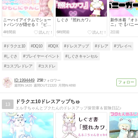
ニーハイアイテムでショー
しぐさ『照れカワ』
新作水着『オ
トパンツが隠せる！『ピケ
ニ』で【バニ
ルームウェアＰ』で【ふわ
4時間前
6時間前
2日前
もこにゃんこ】
#ドラクエ10
#DQ10
#DQX
#ドレスアップ
#ドレア
#プレイべ
#しぐさ
#プレイヤーイベント
#しぐさキャンセル
#コスプレドレア
#コスドレ
1994449
258
週間IN:
1420
週間OUT:
21320
月間IN:
4890
ドラクエ10ドレスアップちゅ
13
エル子ちゃんとプクたんのドレスアップ保管庫＆冒険日記♪