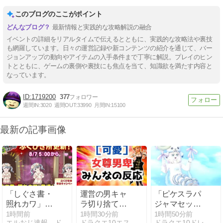
このブログのここがポイント
最新情報と実践的な攻略解説の融合
イベントの詳細をリアルタイムで伝えるとともに、実践的な攻略法や裏技
も網羅しています。日々の運営記録や新コンテンツの紹介を通じて、バー
ジョンアップの動向やアイテムの入手条件まで丁寧に解説。プレイのヒン
トとともに、ゲームの裏側や裏技にも焦点を当て、知識欲を満たす内容と
なっています。
1719200
377
週間IN:
3020
週間OUT:
33990
月間IN:
15100
最新の記事画像
「しぐさ書・
運営の男キャ
「ピケスラパ
照れカワ」現
ラ切り捨てが
ジャマセッ
在860万G 実
止まらない
ト」＆「ジェ
1時間前
1時間30分前
1時間50分前
エルおじ速報 ドラクエ10攻略まとめ
ドラクエ10エストの攻略転生白書
ドラクエ10ドレスアップちゅ