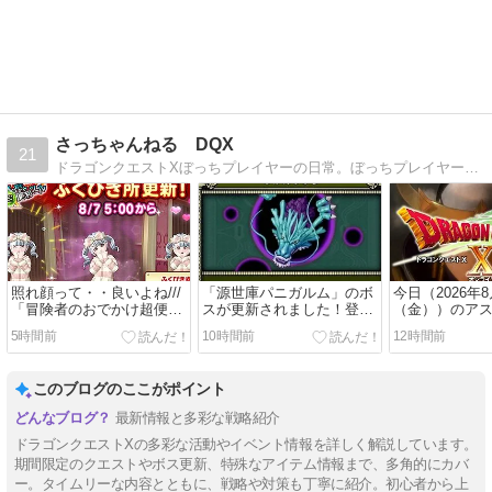
さっちゃんねる DQX
21
ドラゴンクエストXぼっちプレイヤーの日常。ぼっちプレイヤーがアストルティアで何をしているのか。ぼっちプレイヤーの最前線をお届け！
照れ顔って・・良いよね///
「源世庫パニガルム」のボ
今日（2026年8
「冒険者のおでかけ超便利
スが更新されました！登場
（金））のア
ツール」のふくびき所が本
ボスは「じげんりゅう」！
ア！
5時間前
10時間前
12時間前
日2026年8月7日（金）5：
開催期間は2026年8月10日
00に更新されてます！
（月）5：59まで。
このブログのここがポイント
最新情報と多彩な戦略紹介
ドラゴンクエストXの多彩な活動やイベント情報を詳しく解説しています。
期間限定のクエストやボス更新、特殊なアイテム情報まで、多角的にカバ
ー。タイムリーな内容とともに、戦略や対策も丁寧に紹介。初心者から上