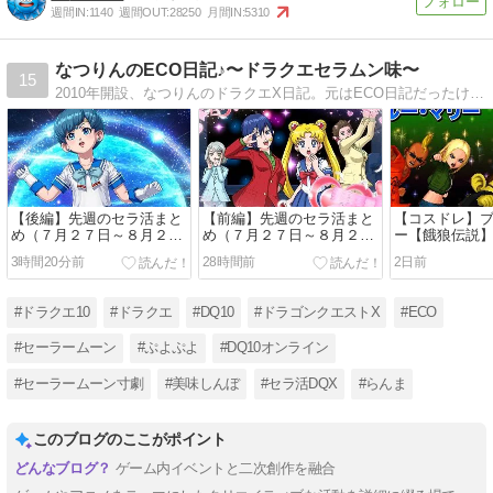
週間IN:
1140
週間OUT:
28250
月間IN:
5310
なつりんのECO日記♪〜ドラクエセラムン味〜
15
2010年開設、なつりんのドラクエX日記。元はECO日記だったけど現在はドラクエ日記として再利用中。DQ10は2012年の配信開始日よりプレイ♪セーラームーンを中心にアニメやゲームのコスプレしてます
【後編】先週のセラ活まと
【前編】先週のセラ活まと
【コスドレ】
め（７月２７日～８月２
め（７月２７日～８月２
ー【餓狼伝説
日）
日）
3時間20分前
28時間前
2日前
#ドラクエ10
#ドラクエ
#DQ10
#ドラゴンクエストX
#ECO
#セーラームーン
#ぷよぷよ
#DQ10オンライン
#セーラームーン寸劇
#美味しんぼ
#セラ活DQX
#らんま
このブログのここがポイント
ゲーム内イベントと二次創作を融合