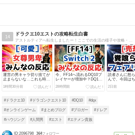
ドラクエ10エストの攻略転生白書
14
アストルティアへ転生しましたー！ここでの生活の様子や攻略・金策・イベント等の情報を発信していきます。ドレア・ハウジング・職人・攻略・アップデート情報等の日常の記事を書いて行きます。
運営の男キャラ切り捨てが
今、FF14へ流れるDQ10プ
読者さんに怒
止まらないな…これも時代
レイヤーが増加中？DQ10
んで、今回は
の流れか…。
界隈でFF14の話題が急増
ルグッズを売
1時間30分前
28時間前
2日前
中！
よっと！
#ドラクエ10
#ドラゴンクエスト10
#DQ10
#dqx
#オンラインゲーム
#まとめブログ
#ブロガー
#ドレア
#ハウジング
#人間男
#エスト
#エテメン貴族
2096798
364