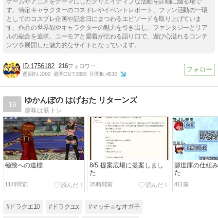
ゲームやアニメをテーマにしたクリエイティブな活動を詳細に綴る場で
す。特定キャラクターのコスドレやイベントレポート、ファン活動の一環
としてのコスプレ企画や記念日にまつわるエピソードを取り上げていま
す。作品の世界観やキャラクターの魅力を引き出し、ファンタジーとリア
ルの融合を追求。ユーモアと愛着が伝わる語り口で、遊び心溢れるコンテ
ンツを展開した魅力的なサイトとなっています。
1756182
216
週間IN:
1090
週間OUT:
3890
月間IN:
4530
ゆかんぽの はげおた リターンズ
16
趣味は筋トレ
極致への道標
8/5 提案広場に提案しまし
源世庫の仕組
た
た
11時間前
35時間前
4日前
#ドラクエ10
#ドラクエx
#マッチョなオガ子