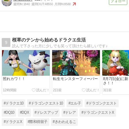
週間IN:
1840
週間OUT:
48550
月間IN:
8560
桜草のテンから始めるドラクエ生活
9
読んで下さった方に少しでも笑って頂けたら嬉しいです♪
照れカワ！！
転生モンスターフィーバー
8月7日(金)に
さ！！
12時間前
2日前
3日前
#ドラクエ10
#ドラゴンクエスト10
#エル子
#ドラゴンクエスト
#DQ10
#DQX
#ドレスアップ
#ドレア
#ドラゴンクエストX
#ドラクエX
#際和得留子
#きわわえるこ