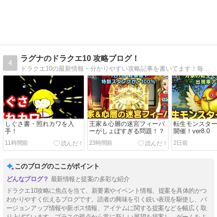
ラグナのドラクエ10 攻略ブログ！
4
ドラクエ10の最新情報・分かりやすい攻略記事を書いてます！毎日更新！
しぐさ書・照れカワを入
王家＆心層の迷宮フィーバ
転生モンスタ
手！
ーがしょぼすぎる問題！？
開催！ver8.0
11時間前
23時間前
2日前
このブログのここがポイント
最新情報と提案の多彩な紹介
ドラクエ10攻略に焦点を当て、新要素やイベント情報、提案を具体的かつ
わかりやすく伝えるブログです。読者の興味を引く鋭い表現を駆使し、バ
ージョンアップ情報や新ボス情報、アイテムに関する提案などを幅広く取
り上げています。プラスの視点から常に新しい展望を提案し、ゲームをよ