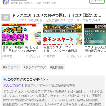
週間IN:
940
週間OUT:
4260
月間IN:
4350
ドラクエ10 ミユリのおやつ探し ミリユナ日記たまにリオ
20
ドラクエ１０の攻略を日記風に書いています。サポのみでのボス挑戦や攻略情報などわかりやすく解説！キラキラマラソンの代表的な素材や各種オーブの価格情報を毎日更新中！
便利ツール福引8月 しぐさ
転生モンスターフィーバー
コブタちゃん
書・照れカワ！お出かけ超
対象モンスターと出現場所
層の迷宮カン
便利ツール福引8月 どんな
まとめ
6時間前
31時間前
2日前
しぐさ？価格は？更新中
#ドラクエ10
#ドラクエブログ
#素材価格
このブログのここがポイント
最新アップデートと実績攻略情報充実
ドラゴンクエストXの最新アプデ情報や攻略動向を鋭く解説し、バトルや素
材、クエストのポイントを具体的に伝えることに特徴があります。実績解
除のコツや新素材の役割を詳述し、プレイの幅を広げる情報を随時提供。
動画配信やライブ解説を交え、わかりやすさと深みを兼ね備えた内容構成