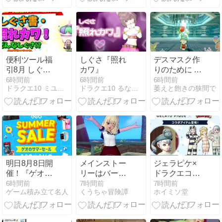
Ｐ』で【ふわ
のふくびき所
どすごい遠い
もこにゃん
が本日2026年
な
こ】
8月7日（金）
5：00に更新
されてます！
便利ツール福
しぐさ『照れ
デスマスク作
引8月 しぐさ
カワ』
りのために デ
書・照れカ
スマシーン、
6時間前
6時間前
6時間前
ドラクエ10 ミユリのおやつ探し ミリユナ日記たまにリオ
ドラクエ10 るなめりのゆるっとドラクエライフ
萎えと飽きの狭間で
ワ！お出かけ
サポでチャレ
超便利ツール
ンジ！ ドラク
福引8月 どん
エ10 サブキャ
なしぐさ？価
ラ育成 #75
格は？更新中
明日8月8日開
メインストー
ジェラピケ×
催！『ゲオの
リーはバージ
ドラクエコラ
サマーセール
ョン8.4で完結
ボが開始ィ！
6時間前
7時間前
7時間前
ゲーム積み立て名人
くうちゃ冒険譚
ホイミソ堂
2026」2点同
予定です
広場でピケス
時購入で500
ラバンドの配
円引き！注目
布もあるぞ