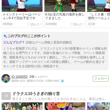
メインストーリーはバージ
8.0お宝の写真の場所を探し
「しぐさ書・
ョン8.4で完結予定です
てきました
便利ツールふく
賞品に追加さ
7時間前
31時間前
2日前
このブログのここがポイント
詳細なゲーム情報と更新内容解説
くうちゃ冒険譚ブログは、ドラゴンクエストXの新要素やイベント情報を的
確に伝える専門サイトです。武器や装備のドロップ情報、イベント開催期
間、職業条件などをわかりやすく解説し、プレイヤーの冒険を後押ししま
す。最新アップデートやコインボス情報も網羅し、ゲームの動向を逃さず
キャッチできる信頼性の高い情報源です。
1849050
241
週間IN:
1010
週間OUT:
9720
月間IN:
4680
ドラクエ10うさぎの独り言
19
青さまこと食いしん坊の青いうさぎのかすみじゃよ。最近は遊んだお写真とYouTube配信時のスライドショーに載せたリスナー様の食べ物写真を毎日の記事にしてるうさよ。