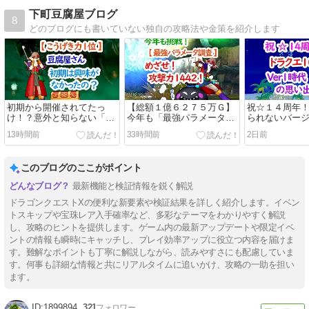
下町豆腐屋ブログ
8
どのブログにも書いていない独自の攻略法や金策を紹介します
初期から開催されてたっ
【総額１億６２７５万Ｇ】
祝☆１４周年
け！？意外と知らない「最
今年も「最強パラメータ調
られないバー
強パラメータ調査」の歴史
査」に挑戦！アストルティ
の「ふくびき
13時間前
33時間前
2日前
を徹底解説！！
ア最強のこうげき力１位に
出！！
向けた激アツ奮闘記！！！
このブログのここがポイント
最新機能と検証情報を鋭く解説
ドラゴンクエストXの便利な新要素や検証結果を詳しく紹介します。イベン
トスキップや宝珠レア入手確率など、多彩なテーマをわかりやすく解説
し、攻略のヒントを提供します。ゲーム内の最新アップデートや限定イベ
ントの情報も瞬時にキャッチし、プレイ効率アップに役立つ内容を届けま
す。難解なポイントも丁寧に解説しながら、読みやすさにも配慮していま
す。何事も詳細な情報と共にリアルタイムに追いかけ、攻略の一助を担い
ます。
1899894
321