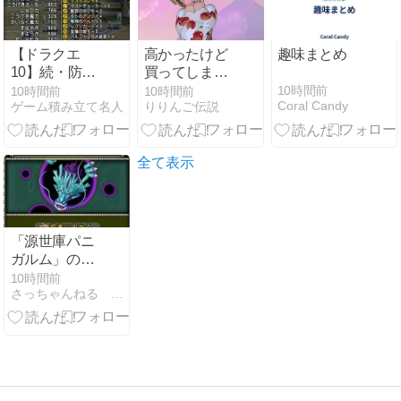
【ドラクエ
高かったけど
趣味まとめ
10】続・防衛
買ってしまっ
軍特化のスト
た！新しぐさ
10時間前
10時間前
10時間前
Coral Candy
ゲーム積み立て名人
りりんご伝説
ームカイザー
書が想像以上
装備
にかわいい件
全て表示
「源世庫パニ
ガルム」のボ
スが更新され
10時間前
さっちゃんねる DQX
ました！登場
ボスは「じげ
んりゅう」！
開催期間は
2026年8月10
日（月）5：