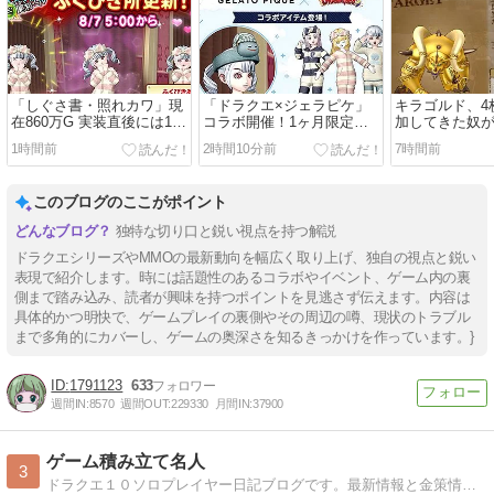
「しぐさ書・照れカワ」現
「ドラクエ×ジェラピケ」
キラゴルド、4
在860万G 実装直後には1億
コラボ開催！1ヶ月限定装
加してきた奴
ゴールドで売買成立したら
備販売＆無料プレゼント
負けた…誰も
1時間前
2時間10分前
7時間前
しい
（9月3日（木）10:59ま
てないし…25
で）
ほんと最悪だ
このブログのここがポイント
独特な切り口と鋭い視点を持つ解説
ドラクエシリーズやMMOの最新動向を幅広く取り上げ、独自の視点と鋭い
表現で紹介します。時には話題性のあるコラボやイベント、ゲーム内の裏
側まで踏み込み、読者が興味を持つポイントを見逃さず伝えます。内容は
具体的かつ明快で、ゲームプレイの裏側やその周辺の噂、現状のトラブル
まで多角的にカバーし、ゲームの奥深さを知るきっかけを作っています。}
1791123
633
週間IN:
8570
週間OUT:
229330
月間IN:
37900
ゲーム積み立て名人
3
ドラクエ１０ソロプレイヤー日記ブログです。最新情報と金策情報満載！毎日更新！