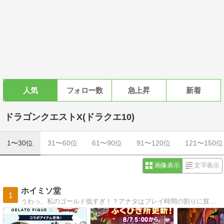
人気
フォロー数
急上昇
新着
ドラゴンクエストX(ドラクエ10)
1〜30位
31〜60位
61〜90位
91〜120位
121〜150位
画像表示
文字表示
ホイミソ堂
1
うわっ、私のゴールド低すぎ！？アナタはプレイ時間の割りに貧弱な装備に身を包み歯を食いしばってプレイしてません？プロが優しくアドバイス。スマホ完全対応