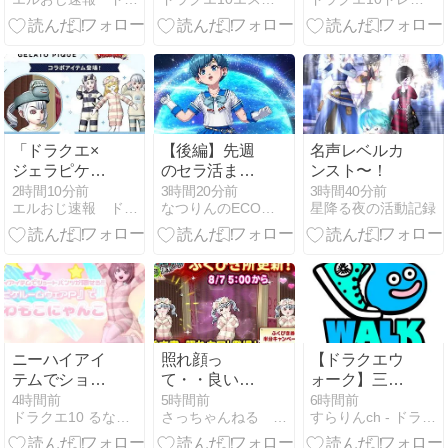
装直後には1
な…これも時
ラートピケプ
億ゴールドで
代の流れ
リズム」で
売買成立した
か…。
『クマピケチ
らしい
ャン』
「ドラクエ×
【後編】先週
名声レベルカ
ジェラピケ」
のセラ活まと
ンスト〜！
コラボ開催！
め（７月２７
2時間10分前
3時間20分前
3時間40分前
エルおじ速報 ドラクエ10攻略まとめ
なつりんのECO日記♪〜ドラクエセラムン味〜
星降る夜の活動記録
1ヶ月限定装
日～８月２
備販売＆無料
日）
プレゼント
（9月3日
（木）10:59ま
で）
ニーハイアイ
照れ顔っ
【ドラクエウ
テムでショー
て・・良いよ
ォーク】三連
トパンツが隠
ね///「冒険者
休お土産取り
4時間前
5時間前
6時間前
ドラクエ10 るなめりのゆるっとドラクエライフ
さっちゃんねる DQX
すらりんch - ドラクエウォーク攻略まとめ速報
せる！『ピケ
のおでかけ超
に、足摺岬と
ルームウェア
便利ツール」
柏島行ったけ