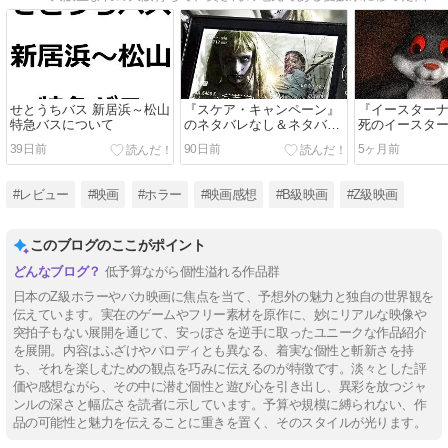
せとうちバス 新居浜～松山
『スケア・キャンペーン』
『イースター
特急バスについて
のネタバレなし＆ネタバレ
死のイースタ
あり感想／オチ、もっと頑
のネタバレあ
39日前
90日前
5ヶ月前
張れるだろ！って思ってし
ころがなさす
まうB級ホラー映画
日本のZ級ホラ
#レビュー
#映画
#ホラー
#映画感想
#B級映画
#Z級映画
このブログのここがポイント
低予算ながら個性溢れる作品群
日本のZ級ホラーやバカ映画に焦点を当て、予想外の魅力と独自の世界観を
伝えています。実在のゲームやフリー素材を原作に、妙にリアルな映像や
突拍子もない展開を通じて、安っぽさを逆手に取ったユニークな作品紹介
を展開。内容はふざけやパロディとも異なる、着実な個性と斬新さを持
ち、それを楽しむための観点を巧みに伝えるのが特徴です。淡々とした評
価や感想ながら、その中に潜む個性と遊び心を引き出し、異彩を放つジャ
ンルの深さと幅広さを読者に示しています。予算や規模に縛られない、作
品の可能性と魅力を伝えることに重きを置く、そのスタイルが光ります。