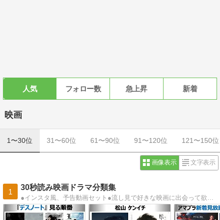
人気
フォロー数
急上昇
新着
映画
1〜30位
31〜60位
61〜90位
91〜120位
121〜150位
画像表示
文字表示
30秒読み映画ドラマ分類集
1
●インスタ風、予告動画セット●流し見で好きな映画に出会って欲しいブログ●素敵な映画時間お過ごしください●