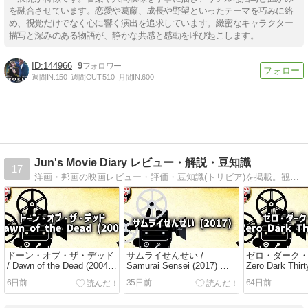
を融合させています。恋愛や葛藤、成長や野望といったテーマを巧みに絡
め、視覚だけでなく心に響く演出を追求しています。緻密なキャラクター
描写と深みのある物語が、静かな共感と感動を呼び起こします。
144966
9
週間IN:
150
週間OUT:
510
月間IN:
600
Jun's Movie Diary レビュー・解説・豆知識
17
洋画・邦画の映画レビュー・評価・豆知識(トリビア)を掲載。観る前に知りたい情報を網羅した映画情報サイト。
ドーン・オブ・ザ・デッド
サムライせんせい /
ゼロ・ダーク・
/ Dawn of the Dead (2004)
Samurai Sensei (2017) 侍
Zero Dark Thir
ゾンビ激闘 / レビュー・解
教師奮闘 / レビュー・解
跡の執念 / レ
6日前
35日前
64日前
説・映画情報
説・映画情報
説・映画情報