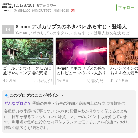
1787101
8
週間IN:
160
週間OUT:
570
月間IN:
810
X-men アポカリプスのネタバレ あらすじ・登場人物の能力
14
X-men アポカリプスのネタバレ あらすじ・登場人物の能力など
ゴールデンウイーク GWに
X-men アポカリプスの感想
バレンタイン
旅行やキャンプ場の穴場ス
とレビュー ネタバレ大あり
おすすめ人気
ポット
TOP10♪
4ヶ月前
4ヶ月前
1年7ヶ月前
このブログのここがポイント
季節の祭事・行事の詳細と意識向上に役立つ情報提供
各種祭典や季節の行事についての旬な情報をわかりやすく伝えるととも
に、日常を彩るファッションや雑貨、マナーのポイントも紹介していま
す。利用者が気軽に役立つ内容をフランクに伝えることを心掛けており、
情報の幅広さも特徴です。