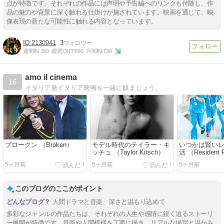
点が特徴です。それぞれの作品には声明や予告編へのリンクも付随し、作
品の魅力や背景に深く触れる仕掛けが施されています。映画を通じて、映
像表現の新たな可能性に触れる内容となっています。
2130941
3
週間IN:
150
週間OUT:
690
月間IN:
730
amo il cinema
16
イタリア発イタリア映画を一緒に観ましょう。
ブロークン （Broken）
モデル時代のテイラー・キ
いつかは賢い
ッチュ （Taylor Kitsch）
活 （Resident 
全12話
5ヶ月前
5ヶ月前
5ヶ月前
このブログのここがポイント
人間ドラマと音楽、深さと温もり込めて
多彩なジャンルの作品たちは、それぞれの人生や感情に鋭く迫るストーリ
ー展開が特徴です。音楽や人間模様を丁寧に描き、リアルな描写と温かみ