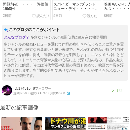
開戦前夜・・・・・評価額
スパイダーマン:ブランド・
映画ちいかわ 
1650円
ニュー・デイ・・・・・評
みつ・・・・・
価額1750円
円
2日前
5日前
8日前
このブログのここがポイント
多彩なジャンルと深層心理に踏み込む物語展開
多ジャンルの映画レビューを通じて作品の奥行きを伝えることに重きを置
いています。軽妙な言葉遣いと鋭い表現で、それぞれの作品が持つ独自性
やテーマを的確に捉え、読者の好奇心を刺激します。エンタメの枠にとど
まらず、ストーリーの背景や人物の心理にまで深く踏み込み、作品の魅力
を多角的に解説。時には時代背景や監督の意図も絡めて、映画の本質を浮
き彫りにします。専門的な分析でありながら、分かりやすさも忘れないレ
ビューが特徴です。
174315
8
週間IN:
200
週間OUT:
970
月間IN:
900
最新の記事画像