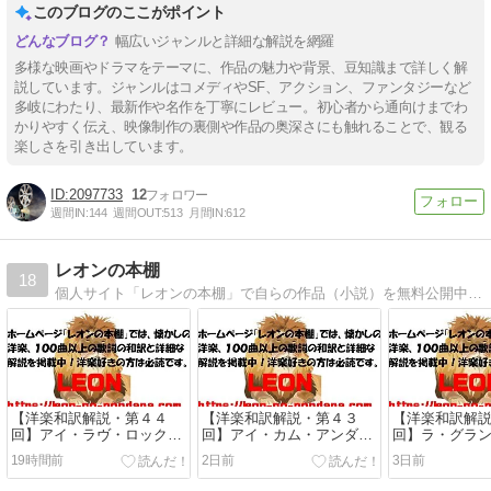
このブログのここがポイント
幅広いジャンルと詳細な解説を網羅
多様な映画やドラマをテーマに、作品の魅力や背景、豆知識まで詳しく解
説しています。ジャンルはコメディやSF、アクション、ファンタジーなど
多岐にわたり、最新作や名作を丁寧にレビュー。初心者から通向けまでわ
かりやすく伝え、映像制作の裏側や作品の奥深さにも触れることで、観る
楽しさを引き出しています。
2097733
12
週間IN:
144
週間OUT:
513
月間IN:
612
レオンの本棚
18
個人サイト「レオンの本棚」で自らの作品（小説）を無料公開中。洋楽や映画、旅行、料理に関するコラムの他、固定ページを補完する記事や雑記、時事問題に対する辛口コメントが満載のブログもお読みいただけます。
【洋楽和訳解説・第４４
【洋楽和訳解説・第４３
【洋楽和訳解
回】アイ・ラヴ・ロック
回】アイ・カム・アンダー
回】ラ・グランジ
ン・ロール / ジョーン・ジ
ン / ジェニファー・ラッシ
トップ
19時間前
2日前
3日前
ェット＆ザ・ブラックハー
ュ
ツ