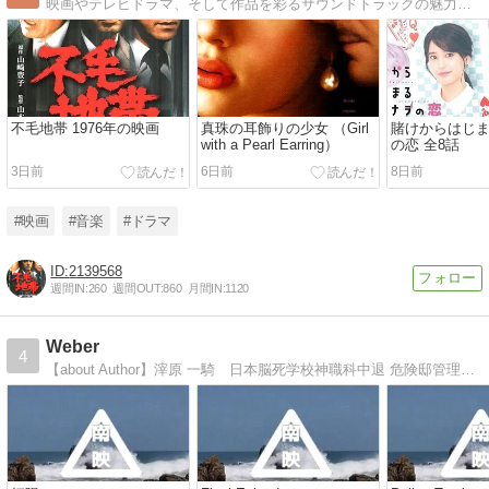
映画やテレビドラマ、そして作品を彩るサウンドトラックの魅力をお届けします。
不毛地帯 1976年の映画
真珠の耳飾りの少女 （Girl
賭けからはじ
with a Pearl Earring）
の恋 全8話
3日前
6日前
8日前
#映画
#音楽
#ドラマ
2139568
週間IN:
260
週間OUT:
860
月間IN:
1120
Weber
4
【about Author】滓原 一騎 日本脳死学校神職科中退 危険邸管理士２級合格 湘南セキュリティー企画幹事