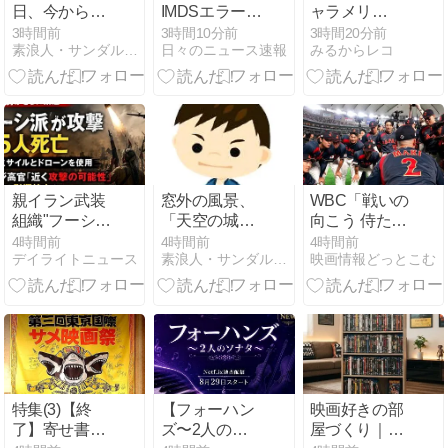
日、今から風
IMDSエラー深
ャラメリ
呂掃除。きれ
掘り：hop
ゼ』”怪獣
3時間前
3時間10分前
3時間20分前
素浪人・サンダルニャーゴの日々。
日々のニュース速報
みるからレコ
いに磨くので
limit変更が引
化”の正体と
ある。
き起こす認証
は？感情で変
問題とその対
貌する女子高
策
生×完璧王子
の禁断ラブス
トーリー
【2026夏アニ
メ】
親イラン武装
窓外の風景、
WBC「戦いの
組織"フーシ
「天空の城」
向こう 侍たち
派"が親サウジ
のような入道
の記録」入場
4時間前
4時間前
4時間前
デイライトニュース
素浪人・サンダルニャーゴの日々。
映画情報どっとこむ
のイエメン暫
雲。
者プレゼント
定政権を攻
配布決定
撃！
特集(3)【終
【フォーハン
映画好きの部
了】寄せ書き
ズ〜2人のソ
屋づくり｜