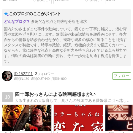
このブログのここがポイント
多角的な視点と緻密な分析を追求
国内外のさまざまな事件や動向について、鋭くかつ丁寧に解説し、潜む背
景や意図を浮き彫りにします。陰謀論や未確認情報を鵜呑みにせず、多方
面からの情報を紡ぎ合わせながら、複雑な現象の核心に迫ることを目指す
スタンスが特徴です。時事や政治、経済、危機的状況まで幅広くカバーし
ながらも、常に冷静な視点と高度な分析力を持ち合わせている点も魅力で
す。情報の真偽は読者の判断に委ね、その一歩先を見通す視点を提供しま
す。
1527111
2
週間IN:
170
週間OUT:
440
月間IN:
900
四十郎おっさんによる映画感想まがい
10
大阪生まれの大阪育ちで、奥さんの故郷である愛媛県に引っ越した、四十郎のおっさんが書く、映画館やDVDで鑑賞した映画の感想。レビューじゃないよ感想だよ？