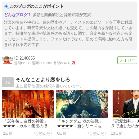
このブログのここがポイント
多彩な楽曲解説と背景知識が充実
洋楽の名曲を中心に、曲の歴史やアーティストのエピソードを丁寧に解説
しています。時代背景や文化の違いも交えて、曲の魅力を深掘りしていき
ます。特徴的な表現や親近感のある語り口調で、音楽を新たな視点から楽
しむヒントを提供します。ファンだけでなく、初めて洋楽に触れる方も引
き込まれる内容です。
2140655
週間IN:
108
週間OUT:
282
月間IN:
414
そんなことより恋をしろ
19
主に最新映画の感想を書いています。
「28年後…白骨の神殿」
「キングダム 魂の決戦」
「恋愛裁判」 
★★★～カルト集団のほう
★★★★～新シリーズも熱
ヌで通じたの
が怖い
い展開に期待大！
2日前
6日前
13日前