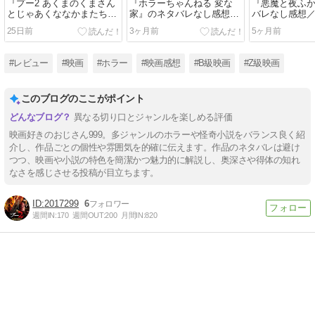
『プー2 あくまのくまさん
『ホラーちゃんねる 変な
『悪魔と夜ふ
とじゃあくななかまたち』
家』のネタバレなし感想／
バレなし感想
のネタバレなし感想／ホラ
「家」にまつわる話は少な
ド・フッテー
25日前
3ヶ月前
5ヶ月前
ーとしてのクオリティーは
いが、不気味な雰囲気を少
で製作された
あがった、プーの実写化映
し味わうことができるホラ
したホラー映
画2作目
ーオムニバス映画
#レビュー
#映画
#ホラー
#映画感想
#B級映画
#Z級映画
このブログのここがポイント
異なる切り口とジャンルを楽しめる評価
映画好きのおじさん999。多ジャンルのホラーや怪奇小説をバランス良く紹
介し、作品ごとの個性や雰囲気を的確に伝えます。作品のネタバレは避け
つつ、映画や小説の特色を簡潔かつ魅力的に解説し、奥深さや得体の知れ
なさを感じさせる投稿が目立ちます。
2017299
6
週間IN:
170
週間OUT:
200
月間IN:
820