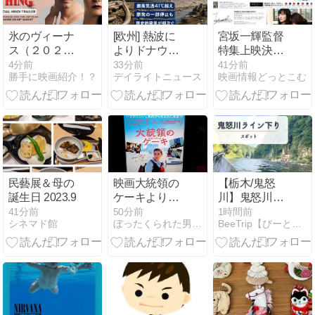
氷のヴィーナ
[欧州] 熱波に
宮坂一輝監督
ス（２０２５
よりドナウ川
特集上映決定
年）
では深刻な水
『温帯の君
5分前
34分前
41分前
勝手に映画紹介！？
デイライトニュース
映画情報どっとこむ
位低下が発
へ』
生・川底から
『(Instrumental)』
マンモスの骨
や軍艦などが
発見！
民藝展＆母の
映画大統領の
【栃木/鬼怒
誕生日 2023.9
ケーキより
川】鬼怒川ラ
「まばたきゲ
イン下りを徹
41分前
50分前
1時間前
シネマド館
ぼったくられた男の日常
BeeTrip【びーとりっぷ】
ームをしよ
底レビュー！
う」
予約・料金・
所要時間＆実
際どれくらい
濡れる？