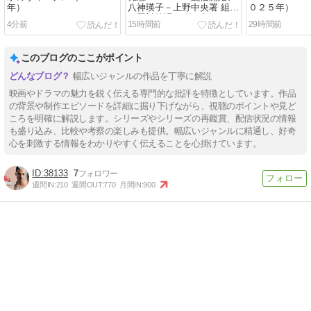
年）
八神瑛子－上野中央署 組織
０２５年）
犯罪対策課－ 第４話
5分前
15時間前
29時間前
このブログのここがポイント
幅広いジャンルの作品を丁寧に解説
映画やドラマの魅力を鋭く伝える専門的な批評を特徴としています。作品
の背景や制作エピソードを詳細に掘り下げながら、視聴のポイントや見ど
ころを明確に解説します。シリーズやシリーズの再鑑賞、配信状況の情報
も盛り込み、比較や考察の楽しみも提供。幅広いジャンルに精通し、好奇
心を刺激する情報をわかりやすく伝えることを心掛けています。
38133
7
週間IN:
210
週間OUT:
770
月間IN:
900