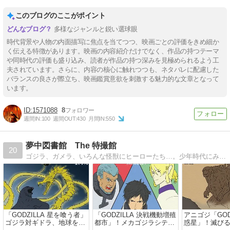
このブログのここがポイント
多様なジャンルと鋭い選球眼
時代背景や人物の内面描写に焦点を当てつつ、映画ごとの評価をきめ細か
く伝える特徴があります。映画の内容紹介だけでなく、作品の持つテーマ
や同時代の評価も盛り込み、読者が作品の持つ深みを見極められるよう工
夫されています。さらに、内容の核心に触れつつも、ネタバレに配慮した
バランスの良さが際立ち、映画鑑賞意欲を刺激する魅力的な文章となって
います。
1571088
8
週間IN:
100
週間OUT:
430
月間IN:
550
夢中図書館 The 特撮館
20
ゴジラ、ガメラ、いろんな怪獣にヒーローたち…。少年時代にみんな夢中になった「特撮」の世界へようこそ。Welcome to the fantastic ’Tokusatsu' world…
「GODZILLA 星を喰う者」
「GODZILLA 決戦機動増殖
アニゴジ「GODZ
ゴジラ対ギドラ、地球をか
都市」！メカゴジラシティ
惑星」！滅び