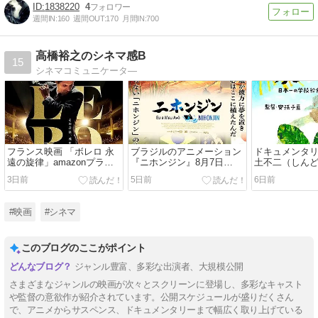
1838220
4
週間IN:
160
週間OUT:
170
月間IN:
700
高橋裕之のシネマ感B
15
シネマコミュニケータ―
フランス映画 「ボレロ 永
ブラジルのアニメーション
ドキュメンタリ
遠の旋律」amazonプライ
『ニホンジン』8月7日
土不二（しんど
ム会員特典配信中
（金）公開
一の学校給食
3日前
5日前
6日前
全国順次公開
#映画
#シネマ
このブログのここがポイント
ジャンル豊富、多彩な出演者、大規模公開
さまざまなジャンルの映画が次々とスクリーンに登場し、多彩なキャスト
や監督の意欲作が紹介されています。公開スケジュールが盛りだくさん
で、アニメからサスペンス、ドキュメンタリーまで幅広く取り上げている