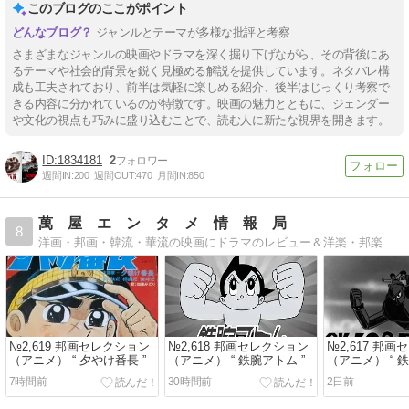
このブログのここがポイント
ジャンルとテーマが多様な批評と考察
さまざまなジャンルの映画やドラマを深く掘り下げながら、その背後にあ
るテーマや社会的背景を鋭く見極める解説を提供しています。ネタバレ構
成も工夫されており、前半は気軽に楽しめる紹介、後半はじっくり考察で
きる内容に分かれているのが特徴です。映画の魅力とともに、ジェンダー
や文化の視点も巧みに盛り込むことで、読む人に新たな視界を開きます。
1834181
2
週間IN:
200
週間OUT:
470
月間IN:
850
萬 屋 エ ン タ メ 情 報 局
8
洋画・邦画・韓流・華流の映画にドラマのレビュー＆洋楽・邦楽・韓流・華流の音楽レビュー絶賛発信中！
№2,619 邦画セレクション
№2,618 邦画セレクション
№2,617 邦
（アニメ） “ 夕やけ番長 ”
（アニメ） “ 鉄腕アトム ”
（アニメ） “ 鉄
7時間前
30時間前
2日前