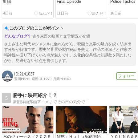
紅陽
Final Episode
Police Tactics
4日前
11日前
18日前
このブログのここがポイント
古今東西の映画と文学解説が交錯
さまざまな時代やジャンルに触れながら、映画と文学の魅力を鋭く紡ぎ出
す分析が特徴です。歴史的背景や製作秘話を交え、作品の奥深さと作家の
精神性を掘り下げている点が魅力です。文化的な共感と知識欲を満たしな
がら、見逃せない視点を提供します。
2141037
週間IN:
210
週間OUT:
270
月間IN:
1000
勝手に映画紹介！？
5
新旧洋画邦画アニメまでその日の気分で！
氷のヴィーナス（２０２５
雑感：Ｈｕｌｕ配信開始、
ＹＯＵＮＧ＆