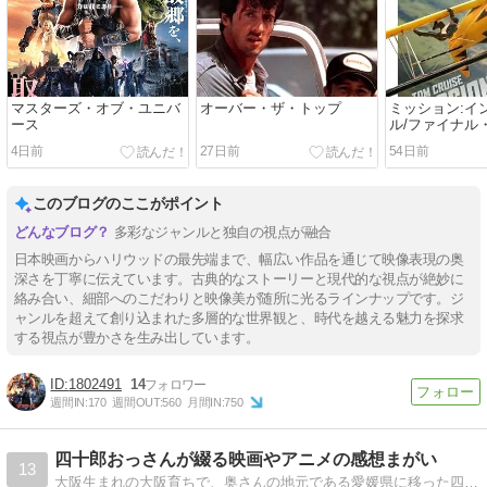
マスターズ・オブ・ユニバ
オーバー・ザ・トップ
ミッション:イ
ース
ル/ファイナル
4日前
27日前
54日前
このブログのここがポイント
多彩なジャンルと独自の視点が融合
日本映画からハリウッドの最先端まで、幅広い作品を通じて映像表現の奥
深さを丁寧に伝えています。古典的なストーリーと現代的な視点が絶妙に
絡み合い、細部へのこだわりと映像美が随所に光るラインナップです。ジ
ャンルを超えて創り込まれた多層的な世界観と、時代を越える魅力を探求
する視点が豊かさを生み出しています。
1802491
14
週間IN:
170
週間OUT:
560
月間IN:
750
四十郎おっさんが綴る映画やアニメの感想まがい
13
大阪生まれの大阪育ちで、奥さんの地元である愛媛県に移った四十郎のおっさんが書き綴っていく日記。本ブログではホラー映画以外の作品の感想を綴っております。