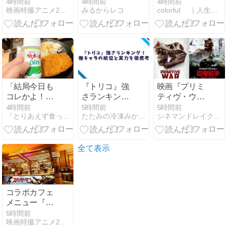
サイン入りフ
ナタ〜】ソ
5000円以下で
4時間前
4時間前
4時間前
映画特撮アニメ24/7/365☆ITOYA online
みるからレコ
colorful ｜人生楽しくやろうじゃないか！
ラッグ掲示
ン・ガン×
DVDが140本
『第三回東京
イ・ジュニョ
収納できる山
国際サメ映画
ン共演｜
善のスリムオ
祭』 2026.8.2.
Netflixで見れ
ープンラック
池袋HUMAX
る青春音楽ド
が神すぎた件
シネマズ #サ
ラマの魅力と
【5万台突
メ映画 #東京
見どころ
破】
国際サメ映画
「結局今日も
『トリコ』強
映画『プリミ
祭 #第三回東
コレかよ！」
さランキン
ティヴ・ウォ
京国際サメ映
の社畜飯
グ！最強キャ
ー 恐竜戦争』
4時間前
5時間前
5時間前
画祭
「とりあえず食ったもんＵｐ〜！！」
たたみの冷凍みかん箱
シネマンドレイク：映画感想＆レビュー
ラを徹底考察
感想（ネタバ
レ）…戦争よ
りも恐竜を愛
そう
全て表示
コラボカフェ
メニュー『ス
パイダーマ
5時間前
映画特撮アニメ24/7/365☆ITOYA online
ン：ブラン