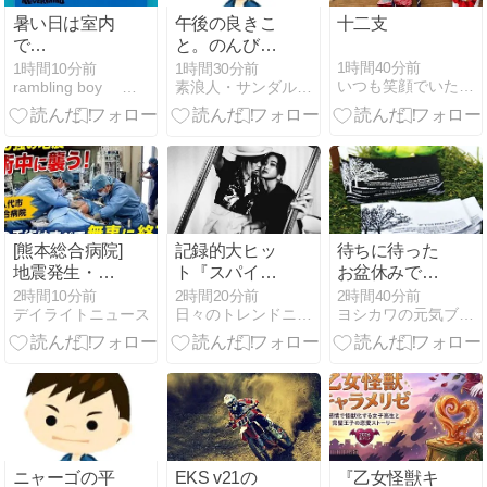
暑い日は室内
午後の良きこ
十二支
で…
と。のんびり
できた。
1時間40分前
1時間10分前
1時間30分前
いつも笑顔でいたいよね
rambling boy 人生は旅だから
素浪人・サンダルニャーゴの日々。
[熊本総合病院]
記録的大ヒッ
待ちに待った
地震発生・手
ト『スパイダ
お盆休みで
術中に医師ら
ーマン：ブラ
す！！
2時間10分前
2時間20分前
2時間40分前
デイライトニュース
日々のトレンドニュース
ヨシカワの元気ブログ！ー社員たちの日常
が患者を守る
ンド・ニュ
様子が記録さ
ー・デイ』が
れる！
紡ぐ“エモ
さ”の深層
ニャーゴの平
EKS v21の
『乙女怪獣キ