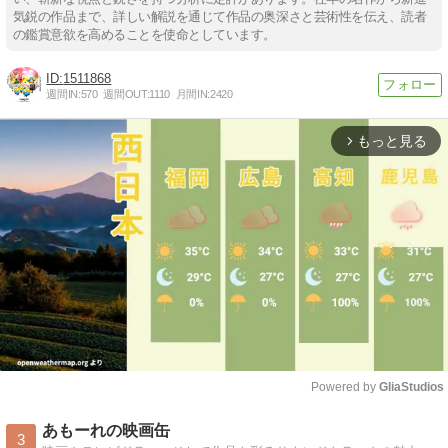
気鋭の作品まで、詳しい解説を通じて作品の奥深さと芸術性を伝え、読者
の鑑賞意欲を高めることを使命としています。
1511868
週間IN:
570
週間OUT:
1110
月間IN:
2420
もっと見る
arrow_forward_ios
Powered by 
GliaStudios
Mute
あもーれの映画缶
3