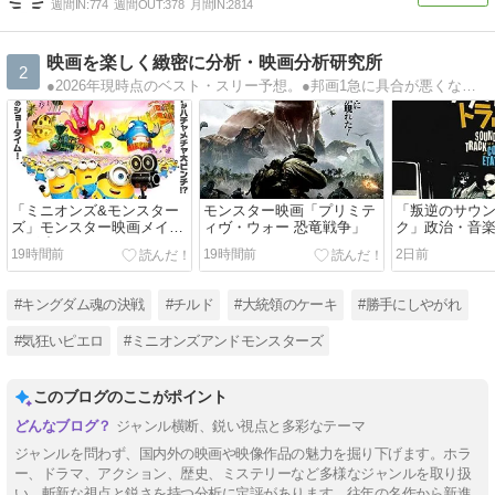
週間IN:
774
週間OUT:
378
月間IN:
2814
映画を楽しく緻密に分析・映画分析研究所
2
●2026年現時点のベスト・スリー予想。●邦画1急に具合が悪くなる2箱の中の羊3黒牢城●洋画1オールド・オーク2ハムネット3海辺の一日
「ミニオンズ&モンスター
モンスター映画「プリミテ
「叛逆のサウ
ズ」モンスター映画メイキ
ィヴ・ウォー 恐竜戦争」
ク」政治・音
ング映画
タリー
19時間前
19時間前
2日前
#キングダム魂の決戦
#チルド
#大統領のケーキ
#勝手にしやがれ
#気狂いピエロ
#ミニオンズアンドモンスターズ
このブログのここがポイント
ジャンル横断、鋭い視点と多彩なテーマ
ジャンルを問わず、国内外の映画や映像作品の魅力を掘り下げます。ホラ
ー、ドラマ、アクション、歴史、ミステリーなど多様なジャンルを取り扱
い、斬新な視点と鋭さを持つ分析に定評があります。往年の名作から新進