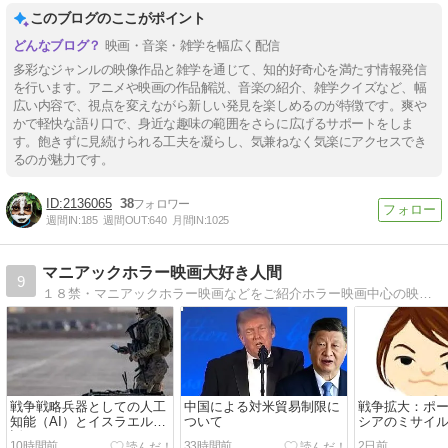
このブログのここがポイント
映画・音楽・雑学を幅広く配信
多彩なジャンルの映像作品と雑学を通じて、知的好奇心を満たす情報発信
を行います。アニメや映画の作品解説、音楽の紹介、雑学クイズなど、幅
広い内容で、視点を変えながら新しい発見を楽しめるのが特徴です。爽や
かで軽快な語り口で、身近な趣味の範囲をさらに広げるサポートをしま
す。飽きずに見続けられる工夫を凝らし、気兼ねなく気楽にアクセスでき
るのが魅力です。
2136065
38
週間IN:
185
週間OUT:
640
月間IN:
1025
マニアックホラー映画大好き人間
9
１８禁・マニアックホラー映画などをご紹介ホラー映画中心の映画全般ブログです。淫棒系時事ネタ、ニュース、心理クイズ、なども有り！
戦争戦略兵器としての人工
中国による対米貿易制限に
戦争拡大：ポ
知能（AI）とイスラエルの
ついて
シアのミサイ
話
10時間前
33時間前
2日前