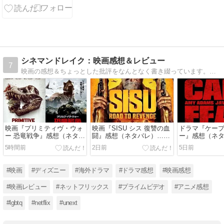
ド・ニュー・
デイ』 2026年
7月10日
（金）～8月
27日(木) （予
定）クラッパ
シネマンドレイク：映画感想＆レビュー
7
ーズダイナー
映画の感想＆ちょっとした批評をなんとなく書き綴っています。ネタバレもあるので注意です。
グランドシネ
マサンシャイ
ン 池袋 5階
2026.7.10. #ス
パイダーマン
#ブランドニ
映画『プリミティヴ・ウォ
映画『SISU シス 復讐の血
ドラマ『ケー
ューデイ
ー 恐竜戦争』感想（ネタバ
闘』感想（ネタバレ）…
ー』感想（ネ
レ）…戦争よりも恐竜を愛
SISU2は老人対決
に恥をかかせ
5時間前
2日前
5日前
そう
#映画
#ディズニー
#海外ドラマ
#ドラマ感想
#映画感想
#映画レビュー
#ネットフリックス
#プライムビデオ
#アニメ感想
#lgbtq
#netflix
#unext