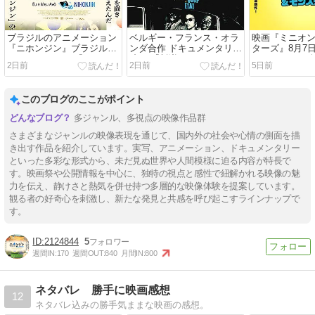
ブラジルのアニメーション
ベルギー・フランス・オラ
映画『ミニオ
『ニホンジン』ブラジルの
ンダ合作 ドキュメンタリー
ターズ』8月7
アニメーション 『ニホンジ
映画 『叛逆のサウンドトラ
ロードショー公
2日前
2日前
5日前
ン』
ック』８月７日（金）公開
ゃんも楽しめ
HIRO×HIRO=H
作語り
このブログのここがポイント
多ジャンル、多視点の映像作品群
さまざまなジャンルの映像表現を通じて、国内外の社会や心情の側面を描
き出す作品を紹介しています。実写、アニメーション、ドキュメンタリー
といった多彩な形式から、未だ見ぬ世界や人間模様に迫る内容が特長で
す。映画祭や公開情報を中心に、独特の視点と感性で紐解かれる映像の魅
力を伝え、静けさと熱気を併せ持つ多層的な映像体験を提案しています。
観る者の好奇心を刺激し、新たな発見と共感を呼び起こすラインナップで
す。
2124844
5
週間IN:
170
週間OUT:
840
月間IN:
800
ネタバレ 勝手に映画感想
12
ネタバレ込みの勝手気ままな映画の感想。