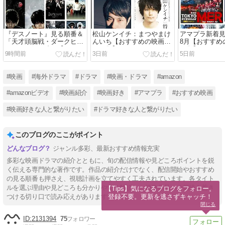
『デスノート』見る順番＆
松山ケンイチ：まつやまけ
アマプラ新着見
「天才頭脳戦・ダークヒー
んいち【おすすめの映画ド
8月【おすすめ
ロー」の似た映画【おすす
ラマ集】
マ集】
9時間前
3日前
5日前
めの映画ドラマ集】
#映画
#海外ドラマ
#ドラマ
#映画・ドラマ
#amazon
#amazonビデオ
#映画紹介
#映画好き
#アマプラ
#おすすめ映画
#映画好きな人と繋がりたい
#ドラマ好きな人と繋がりたい
このブログのここがポイント
ジャンル多彩、最新おすすめ情報充実
多彩な映画ドラマの紹介とともに、旬の配信情報や見どころポイントを鋭
く伝える専門的な著作です。作品の紹介だけでなく、配信開始やおすすめ
の見る順番も押さえ、視聴計画を立てやすく工夫されています。各タイト
ルを選ぶ理由や見どころも分かりやすく解説し、映像作品への興味を惹き
【Tips】気になるブログをフォロー。

登録不要。更新を逃さずキャッチ！
つける切り口で読み応えがあります。
閉じる
2131394
75