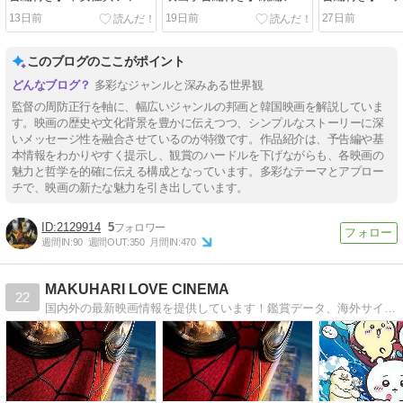
タジー感想レビュー
ションレビュー
点レビュー
13日前
19日前
27日前
このブログのここがポイント
多彩なジャンルと深みある世界観
監督の周防正行を軸に、幅広いジャンルの邦画と韓国映画を解説していま
す。映画の歴史や文化背景を豊かに伝えつつ、シンプルなストーリーに深
いメッセージ性を融合させているのが特徴です。作品紹介は、予告編や基
本情報をわかりやすく提示し、観賞のハードルを下げながらも、各映画の
魅力と哲学を的確に伝える構成となっています。多彩なテーマとアプロー
チで、映画の新たな魅力を引き出しています。
2129914
5
週間IN:
90
週間OUT:
350
月間IN:
470
MAKUHARI LOVE CINEMA
22
国内外の最新映画情報を提供しています！鑑賞データ、海外サイトの紹介、最新予告編などを画像満載でお届けします！