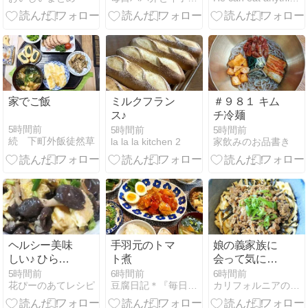
家でご飯
ミルクフラン
＃９８１ キム
ス♪
チ冷麺
5時間前
5時間前
5時間前
続 下町外飯徒然草
la la la kitchen 2
家飲みのお品書き
ヘルシー美味
手羽元のトマ
娘の義家族に
しい♪ ひらた
ト煮
会って気にな
けとたまごの
っていること
5時間前
6時間前
6時間前
花ぴーのあてレシピ
豆腐日記＊『毎日豆腐食べてます！』
カリフォルニアのばあさんブログ
めんつゆバタ
ー炒め