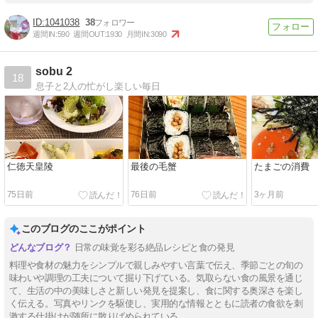
1041038
38
週間IN:
590
週間OUT:
1930
月間IN:
3090
sobu 2
18
息子と2人の忙がし楽しい毎日
仁徳天皇陵
最後の毛蟹
たまごの消費
75日前
76日前
3ヶ月前
このブログのここがポイント
日常の味覚を彩る絶品レシピと食の発見
料理や食材の魅力をシンプルで親しみやすい言葉で伝え、季節ごとの旬の
味わいや調理の工夫について掘り下げている。気取らない食の風景を通じ
て、生活の中の美味しさと新しい発見を提案し、食に関する奥深さを楽し
く伝える。写真やリンクを駆使し、実用的な情報とともに読者の食欲を刺
激する仕掛けが随所に散りばめられている。