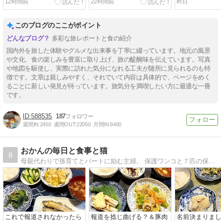
12時間前
22時間前
昨日
このブログのここがポイント
多彩な旅レポートと食の紹介
国内外を旅した体験やグルメな出来事を丁寧に綴っています。地元の風景
や文化、食の楽しみを豊富に取り上げ、旅の醍醐味を伝えています。写真
や地図を駆使し、実際に訪れた気分になれる工夫が随所に見られるのも特
徴です。文章は親しみやすく、それでいて内容は具体的で、ページをめく
るごとに新しい発見が待っています。旅気分を満喫したい方に最適な一冊
です。
588535
187
週間IN:
2450
週間OUT:
22050
月間IN:
8460
おかんの毎日と食事と猫
8
母親代わりで孫育てとパートに励む主婦。 保護ワンコと７匹の保護ニャンコ。猫の保護活動で毎日ドタバタ。 でも家族の健康のため毎日栄養たっぷりな節約料理を作ります。
これで報道されなかったら
報道を捻じ曲げる？＆豚肉
名前決まりま