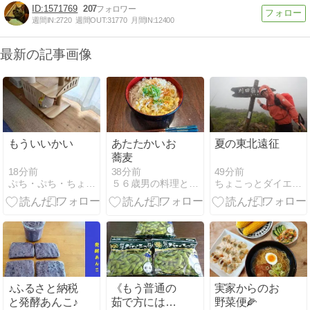
1571769
207
週間IN:
2720
週間OUT:
31770
月間IN:
12400
最新の記事画像
もういいかい
あたたかいお
夏の東北遠征
蕎麦
18分前
49分前
38分前
ぷち・ぷち・ちょこっと
ちょこっとダイエット塾
５６歳男の料理と「乾癬」と少しの株 - 楽天ブログ
♪ふるさと納税
《もう普通の
実家からのお
と発酵あんこ♪
茹で方には戻
野菜便🌽