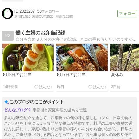
2023237
53
週間IN:
520
週間OUT:
2520
月間IN:
2690
働く主婦のお弁当記録
22
自分も含め３人分のお弁当の記録。ネコの手も借りたいのですが事務所にネコ２匹います。
8月8日のお弁当
8月7日のお弁当
夏休み
14時間前
昨日
3日前
このブログのここがポイント
季節感と家庭料理の温もり伝達
多彩な献立紹介を通じて、四季折々の旬の味を楽しむコツや、日常の食の
こだわりを丁寧に伝える専門的な視点が特徴です。料理の工夫や食材の選
び方に詳しく、家庭の温もりと季節の移ろいを分かち合いながら、日常の
暮らしに寄り添い続ける内容となっています。各記事は個々の経験や感性