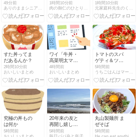
れない…。》
49分前
1時間10分前
1時間10分前
ありのままシニア夫婦の日常ラジオ
肉の御仁のひとりごと
元家庭科先生のくらしのヒント
だだちゃ豆の
甘みと香りが
爆発する最高
の茹で方！！
すた丼ってま
ワイ「牛丼・
トマトのスパ
だあるんか？
高菜明太マヨ
ゲティ＆ツナ
牛丼・とろろ
マヨポテトサ
2時間10分前
4時間前
5時間前
おいしいまとめ
おいしいまとめ
うちごはんはマーシャもいっしょ♪
オクラ牛丼を
ラダ
注文っと」ｼｭ
ﾊﾞｼｭﾊﾞﾋﾟｯﾋﾟｯ
究極の丼もの
20年来の友と
丸山製麺所 ま
は何か
再開し嬉しか
ぜそば
った事。
5時間前
5時間前
5時間前
おいしいまとめ
毎日パパ弁と年子３姉妹＋Mダックス
He can eat anythin but himself