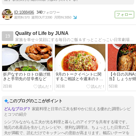
1088496
340
週間IN:
570
週間OUT:
3390
月間IN:
3050
Quality of Life by JUNA
19
家族を幸せ☆笑顔にする毎日のご飯＆すっとこどっこい日常劇場！『JUNAさんのいつもの材料で満足弁当』『JUNAさんの最強で最愛の家ハンバーグ』発売中。
折戸なすのトロトロ揚げ焼
9月のトークイベントに関
【今日のJUN
きと手羽先の甘辛煮など
するご相談と今週末のトー
当】しょうが
クライブのお知らせ／冷や
スノービューテ
2日前
3日前
5日前
しトマトのオニオンベーコ
やっとお迎え
ンドレッシングがけ
から揚げワン
このブログのここがポイント
家庭料理と日常の工夫を鮮やかに伝える優れた調理レシピ
とコツの紹介
シンプルながらも工夫が光る料理と暮らしのアイデアを共有する場です。
地元の名産品を生かしたレシピや、便利な調理法、ちょっとした日常の工
夫が満載で、読むだけでキッチンへの意欲が高まります。幅広いテーマを