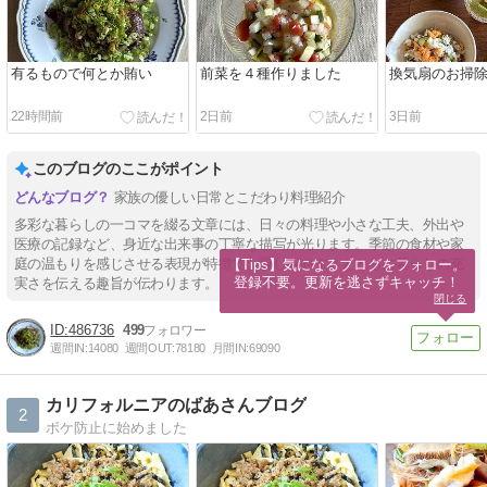
有るもので何とか賄い
前菜を４種作りました
換気扇のお掃
22時間前
2日前
3日前
このブログのここがポイント
家族の優しい日常とこだわり料理紹介
多彩な暮らしの一コマを綴る文章には、日々の料理や小さな工夫、外出や
医療の記録など、身近な出来事の丁寧な描写が光ります。季節の食材や家
庭の温もりを感じさせる表現が特徴で、親しみやすさとともに暮らしの充
【Tips】気になるブログをフォロー。

登録不要。更新を逃さずキャッチ！
実さを伝える趣旨が伝わります。
閉じる
486736
499
週間IN:
14080
週間OUT:
78180
月間IN:
69090
カリフォルニアのばあさんブログ
2
ボケ防止に始めました