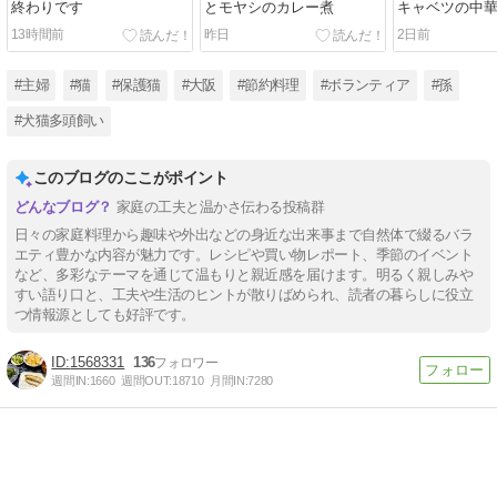
終わりです
とモヤシのカレー煮
キャベツの中
13時間前
昨日
2日前
#主婦
#猫
#保護猫
#大阪
#節約料理
#ボランティア
#孫
#犬猫多頭飼い
このブログのここがポイント
家庭の工夫と温かさ伝わる投稿群
日々の家庭料理から趣味や外出などの身近な出来事まで自然体で綴るバラ
エティ豊かな内容が魅力です。レシピや買い物レポート、季節のイベント
など、多彩なテーマを通じて温もりと親近感を届けます。明るく親しみや
すい語り口と、工夫や生活のヒントが散りばめられ、読者の暮らしに役立
つ情報源としても好評です。
1568331
136
週間IN:
1660
週間OUT:
18710
月間IN:
7280