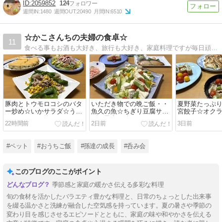
2059852
124
週間IN:
1480
週間OUT:
20490
月間IN:
6510
☆かこさんちの夫婦の食卓☆
11
食べる事もお酒も大好き、旅行も大好き、家庭料理ですが毎日頑張っています。
豚肉とトウモロコシのバタ
いただき物での晩ご飯・・
夏野菜たっぷ
ー炒め☆いかサラダ☆うれ
魚久の魚☆ちぎり豆腐サラ
宮餃子☆オク
しいいただき物
ダ☆子犬の件
22時間前
2日前
3日前
#ペット
#おうちご飯
#孫達の成長
#呑み会
このブログのここがポイント
季節感と家庭の暖かさ伝える多彩な料理
旬の食材を活かしたバラエティ豊かな料理と、日常のちょっとした出来事
を綴る温かさと洗練が融合した空気感を持っています。夏の暑さや季節の
変わり目を感じさせるエピソードとともに、家庭の味や和やかさを伝える