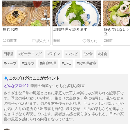
飲むお酢
烏賊料理が続きます
好きではない
立
16時間前
昨日
2日前
#料理
#ガーデニング
#ワイン
#レシピ
#夕食
#外食
#ハーブ
#ゴルフ
#家庭料理
#LIFE
#お料理教室
このブログのここがポイント
季節の旬菜を生かした多彩な献立
さまざまな日常の風景とともに家庭での工夫や楽しみが綴られる記事群で
す。季節の移り変わりや旅行、集まりの裏側を丁寧に描写し、温かな食卓
の様子が伝わります。旬の食材を使ったお料理、ちょっとしたお出かけや
お気に入りの場所での出来事も自然に織り交ぜ、生活の楽しさや心地よさ
をさりげなく表現しています。読者は共感と安らぎを得られる、日々の家
庭の風景を感じられる内容となっています。