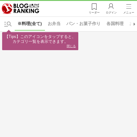
リーダー
ログイン
メニュー
※料理(全て)
お弁当
パン・お菓子作り
各国料理
お
【Tips】このアイコンをタップすると、

カテゴリ一覧を表示できます。
閉じる