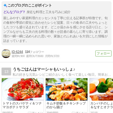
このブログのここがポイント
身近な料理と工夫を巧みに紹介
親しみやすい家庭料理のエッセンスを丁寧に伝える記事群が特徴です。旬
の食材や季節の変化に合わせたレシピ提案、日々の食卓の工夫やちょっと
したコツも盛り込まれています。どこか温かみを感じさせる語り口と、シ
ンプルながらも工夫の光る料理の数々が読者の暮らしに寄り添います。調
理の一瞬一瞬に込められた思いや、家族とのふれあいを大切にした情報が
詰まっています。
6244
114
週間IN:
900
週間OUT:
8660
月間IN:
3720
うちごはんはマーシャもいっしょ♪
13
私の好きな元気レシピご紹介おいしく食べて楽しい毎日。簡単おかず＆ラクラク献立。
トマトのスパゲティ＆ツナ
キムチ炒飯＆チキンチップ
カンパチのし
マヨポテトサラダ
のから揚げ
＆なすとオク
し