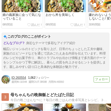
娘の義家族に会って気にな
おから丼を美味しく
嫌われないよ
っていること
しないこと/ 
6時間前
6時間前
30時間前
このブログのここがポイント
身近なテーマで多彩なアイデア紹介
幅広いジャンルのトピックを取り上げ、日常のちょっとした工夫や趣味、
家族のエピソードなどを通じて読みごたえある内容を伝えています。料理
のレシピやお菓子作り、車のトラブルやお出かけ情報まで多方面のテーマ
をシンプルかつ丁寧に解説し、暮らしの質を向上させるヒントを提供しま
す。親しみやすい語り口と具体的な体験談が魅力です。
260554
1,062
週間IN:
10344
週間OUT:
39588
月間IN:
48360
母ちゃんちの晩御飯とどたばた日記
3
今日の晩ごはんな〜に？毎日の晩ごはんの食卓写真とレシピ。３兄妹（もうみんな大人ですが全員同居中）＋ラブラドールレトリバーのメイの毎日です。