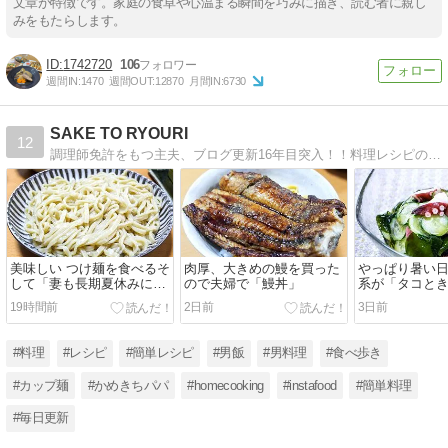
文章が特徴です。家庭の食卓や心温まる瞬間を巧みに描き、読む者に親し
みをもたらします。
1742720
106
週間IN:
1470
週間OUT:
12870
月間IN:
6730
SAKE TO RYOURI
12
調理師免許をもつ主夫、ブログ更新16年目突入！！料理レシピの紹介「楽しく作って楽しく食べる」、男が喜ぶレシピ満載ですよ！！
美味しい つけ麺を食べるそ
肉厚、大きめの鰻を買った
やっぱり暑い
して「妻も長期夏休みに突
ので夫婦で「鰻丼」
系が「タコと
入」
カメの酢の物
19時間前
2日前
3日前
#料理
#レシピ
#簡単レシピ
#男飯
#男料理
#食べ歩き
#カップ麺
#かめきちパパ
#homecooking
#instafood
#簡単料理
#毎日更新