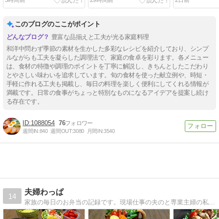
5時間前
29時間前
2日前
このブログのここがポイント
豊富な品揃えと工夫が光る家庭料理
和洋中問わず季節の素材を生かした多彩なレシピを紹介しており、シンプ
ルながらも工夫を凝らした調理法で、家庭の食卓を彩ります。各メニュー
は、食材の特徴や調理のポイントを丁寧に解説し、きちんとしたこだわり
とやさしい味わいを追求しています。旬の食材を使った献立例や、時短・
手軽に作れる工夫も掲載し、毎日の料理を楽しく便利にしてくれる情報が
満載です。日常の食事がちょっと特別なものになるアイデアを提案し続け
る存在です。
1088054
76
週間IN:
840
週間OUT:
3080
月間IN:
3540
夫婦わっぱ
14
家族の毎日のお弁当の記録です。現場仕事の夫のと専業主婦の私のお弁当や、パンやお菓子作りの記録です。