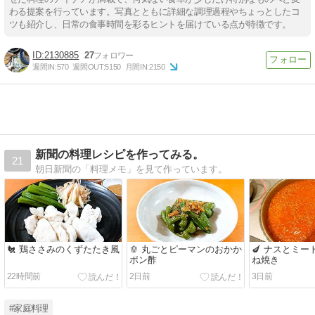
わる提案を行っています。写真とともに詳細な調理過程やちょっとしたコ
ツも紹介し、日常の食事時間を彩るヒントを届けている点が特徴です。
2130885
27
週間IN:
570
週間OUT:
5150
月間IN:
2150
新聞の料理レシピを作ってみる。
21
朝日新聞の「料理メモ」を見て作っています。
🐔 鶏ささみのくずたたき風
🫑 丸ごとピーマンのおかか
🍆 ナスとミ
ポン酢
ね焼き
22時間前
2日前
3日前
#家庭料理