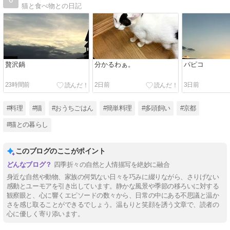
猫と食べ物との日記
贅沢鍋
分かるわぁ。
パピコ
23時間前
2日前
3日前
#料理
#猫
#おうちごはん
#簡単料理
#多頭飼い
#京都
#猫との暮らし
このブログのここがポイント
四季折々の自然と人情描写を絶妙に融合
身近な自然や動物、家族の何気ない日々を巧みに綴りながら、さりげない
感動とユーモアを引き出しています。静かな風景や季節の移ろいに対する
観察眼と、心に響くエピソードの数々から、日常の中にある不思議と温か
さを感じ取ることができるでしょう。温もりと笑顔を誘う文章で、読者の
心に優しく寄り添います。