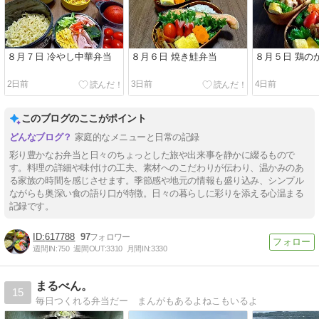
８月７日 冷やし中華弁当
８月６日 焼き鮭弁当
８月５日 鶏の
2日前
3日前
4日前
このブログのここがポイント
家庭的なメニューと日常の記録
彩り豊かなお弁当と日々のちょっとした旅や出来事を静かに綴るもので
す。料理の詳細や味付けの工夫、素材へのこだわりが伝わり、温かみのあ
る家族の時間を感じさせます。季節感や地元の情報も盛り込み、シンプル
ながらも奥深い食の語り口が特徴。日々の暮らしに彩りを添える心温まる
記録です。
617788
97
週間IN:
750
週間OUT:
3310
月間IN:
3330
まるべん。
15
毎日つくれる弁当だー まんがもあるよねこもいるよ