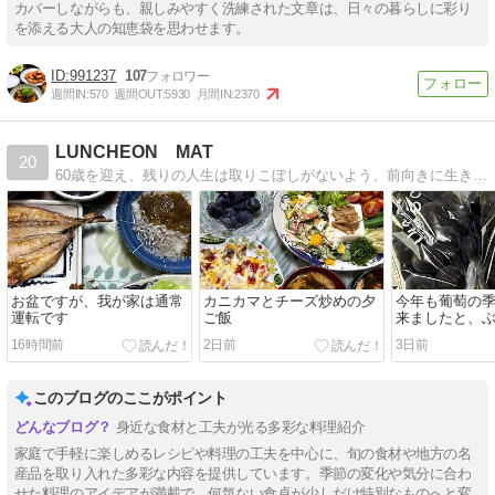
カバーしながらも、親しみやすく洗練された文章は、日々の暮らしに彩り
を添える大人の知恵袋を思わせます。
991237
107
週間IN:
570
週間OUT:
5930
月間IN:
2370
LUNCHEON MAT
20
60歳を迎え、残りの人生は取りこぼしがないよう、前向きに生きていきたいと思っています
お盆ですが、我が家は通常
カニカマとチーズ炒めの夕
今年も葡萄の
運転です
ご飯
来ましたと、
そばの夕ご飯
16時間前
2日前
3日前
このブログのここがポイント
身近な食材と工夫が光る多彩な料理紹介
家庭で手軽に楽しめるレシピや料理の工夫を中心に、旬の食材や地方の名
産品を取り入れた多彩な内容を提供しています。季節の変化や気分に合わ
せた料理のアイデアが満載で、何気ない食卓が少しだけ特別なものへと変