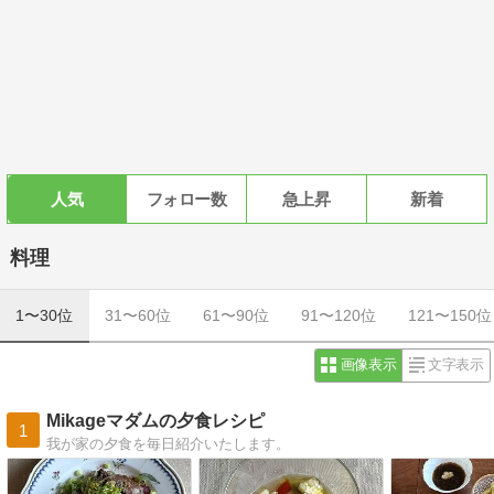
人気
フォロー数
急上昇
新着
料理
1〜30位
31〜60位
61〜90位
91〜120位
121〜150位
画像表示
文字表示
Mikageマダムの夕食レシピ
1
我が家の夕食を毎日紹介いたします。