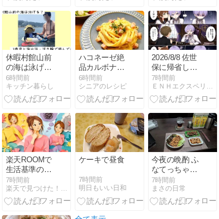
休暇村館山前
ハコネーゼ絶
2026/8/8 佐世
の海は泳げ
品カルボナー
保に帰省した
る？3歳児と
ラ
ので、ミニ漫
6時間前
6時間前
7時間前
キッチン暮らし
シニアのレシピ
ＥＮＨエクスペリエンス
海水浴・浮き
画（ジェイ
輪で遊んでみ
ド）
た！
楽天ROOMで
ケーキで昼食
今夜の晩酌 ふ
生活基準の違
なてっちゃん
いに迷わない
で一杯
7時間前
7時間前
7時間前
明日もいい日和
楽天で見つけた！厳選グッズ
まさの日常
商品選びと投
稿の考え方