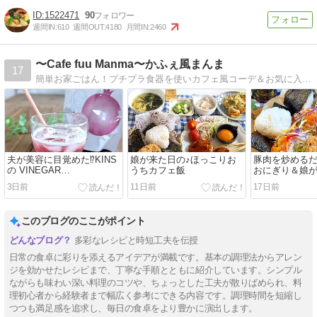
1522471
90
週間IN:
610
週間OUT:
4180
月間IN:
2460
〜Cafe fuu Manma〜かふぇ風まんま
17
簡単お家ごはん！プチプラ食器を使いカフェ風コーデ＆お気に入り雑貨
夫が美容に目覚めた⁉KINS
娘が来た日の♪ほっこりお
豚肉を炒めるだ
の VINEGAR
うちカフェ飯
おにぎり＆娘
PROTEIN（ビネガープロ
3日前
11日前
17日前
テイン）
このブログのここがポイント
多彩なレシピと時短工夫を伝授
日常の食卓に彩りを添えるアイデアが満載です。基本の調理法からアレン
ジを効かせたレシピまで、丁寧な手順とともに紹介しています。シンプル
ながらも味わい深い料理のコツや、ちょっとした工夫が散りばめられ、料
理初心者から経験者まで幅広く参考にできる内容です。調理時間を短縮し
つつも満足感を追求し、毎日の食卓をより豊かに演出します。