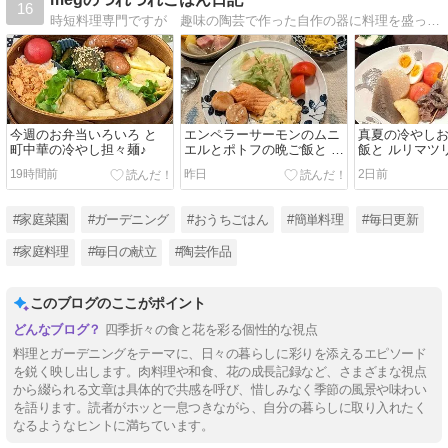
16
時短料理専門ですが 趣味の陶芸で作った自作の器に料理を盛って楽しんでます。３６０坪の自宅で咲く季節の花々も紹介してます。家庭菜園もしてますよ。
今週のお弁当いろいろ と
エンペラーサーモンのムニ
真夏の冷やし
町中華の冷やし担々麺♪
エルとポトフの晩ご飯と 百
飯と ルリマツ
日紅の花♪
19時間前
昨日
2日前
#家庭菜園
#ガーデニング
#おうちごはん
#簡単料理
#毎日更新
#家庭料理
#毎日の献立
#陶芸作品
このブログのここがポイント
四季折々の食と花を彩る個性的な視点
料理とガーデニングをテーマに、日々の暮らしに彩りを添えるエピソード
を鋭く映し出します。肉料理や和食、花の成長記録など、さまざまな視点
から綴られる文章は具体的で共感を呼び、惜しみなく季節の風景や味わい
を語ります。読者がホッと一息つきながら、自分の暮らしに取り入れたく
なるようなヒントに満ちています。