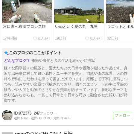
河口湖へ布団プロレス旅
いぬといく夏の九十九里
ラゴットとポ
17時間前
19日前
32日前
このブログのここがポイント
季節や風景と犬の生活を細やかに描写
様々な四季折々の風景と、愛犬たちとの日常や冒険を綴った作品です。身
近な出来事に対して鋭い感性とユーモアを交え、自然や街の風景、犬の性
格や行動にこだわりを持って書き上げています。細部まで丁寧に描写しつ
つも、読みやすい文章で構成されており、個々のエピソードの中に季節の
移ろいや人間と動物のささやかな交流が詰まっています。多彩なテーマを
盛り込みながらも、一貫して日常と非日常を巧みに融合させた語り口が特
徴です。
972373
247
週間IN:
620
週間OUT:
1790
月間IN:
2695
megのつれづれごはん日記