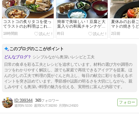
コストコの炙りタコを使っ
簡単で美味しい！豆腐と大
夏休みのお昼
てラストのお料理はこれ！
葉入りの和風チキンナゲッ
マトの焼きうど
と2日分晩ごはんは【和定
トで晩ごはん
ーホワイトの
18時間前
昨日
2日前
食】と【スパイスキーマカ
きコストコ祭
レー】
このブログのここがポイント
シンプルながら奥深いレシピと工夫
日常の食卓を彩る工夫とレシピを追求しています。材料の選び方や調理の
コツをわかりやすく解説し、誰でも家庭で再現できるアイデアを提案。ほ
んの少しの工夫で料理の質がぐんと向上し、毎日の献立に彩りを添えるポ
イントを突き詰めています。季節感や誌面の明るさを大切にしながら、親
しみやすくも奥深い料理の魅力を伝える、実用性に富んだ内容です。
399344
365
週間IN:
5330
週間OUT:
38280
月間IN:
24920