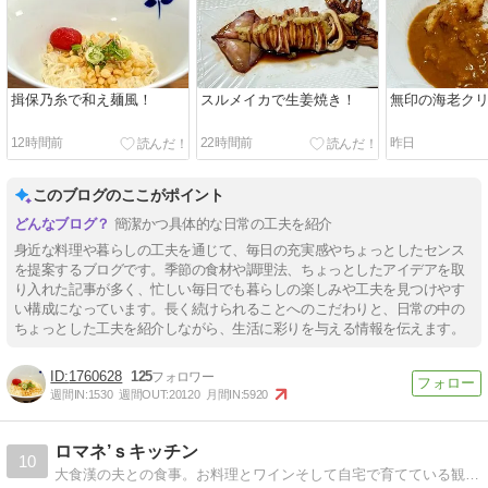
揖保乃糸で和え麺風！
スルメイカで生姜焼き！
無印の海老ク
12時間前
22時間前
昨日
このブログのここがポイント
簡潔かつ具体的な日常の工夫を紹介
身近な料理や暮らしの工夫を通じて、毎日の充実感やちょっとしたセンス
を提案するブログです。季節の食材や調理法、ちょっとしたアイデアを取
り入れた記事が多く、忙しい毎日でも暮らしの楽しみや工夫を見つけやす
い構成になっています。長く続けられることへのこだわりと、日常の中の
ちょっとした工夫を紹介しながら、生活に彩りを与える情報を伝えます。
1760628
125
週間IN:
1530
週間OUT:
20120
月間IN:
5920
ロマネ’ｓキッチン
10
大食漢の夫との食事。お料理とワインそして自宅で育てている観葉植物やハーブ。日記のつもりで書いてます。