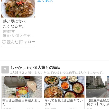
全て表示
熱い夏に食べ
たくなるヤツ
その2
8時間前
毎日パパ弁と年子３姉妹＋Mダックス
しゃかしゃか３人娘との毎日
7
1人減り２人減り３人いたはずの娘も今は自宅に1人だけになってしまいました。気が付けばブログを始めて、もう１8年も経っていました。
昨日また誕生日を迎えまし
それでも私はまだ生きてい
【国立中正紀
た
ます…
向かう】久しぶ
人5泊⑨2026/5/