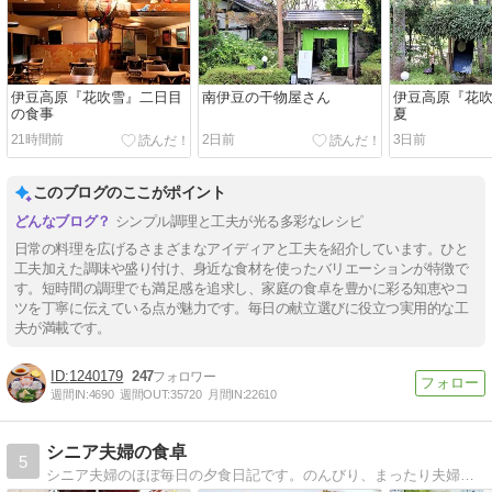
伊豆高原『花吹雪』二日目
南伊豆の干物屋さん
伊豆高原『花吹雪
の食事
夏
21時間前
2日前
3日前
このブログのここがポイント
シンプル調理と工夫が光る多彩なレシピ
日常の料理を広げるさまざまなアイディアと工夫を紹介しています。ひと
工夫加えた調味や盛り付け、身近な食材を使ったバリエーションが特徴で
す。短時間の調理でも満足感を追求し、家庭の食卓を豊かに彩る知恵やコ
ツを丁寧に伝えている点が魅力です。毎日の献立選びに役立つ実用的な工
夫が満載です。
1240179
247
週間IN:
4690
週間OUT:
35720
月間IN:
22610
シニア夫婦の食卓
5
シニア夫婦のほぼ毎日の夕食日記です。のんびり、まったり夫婦のおとぼけの毎日をつづります。