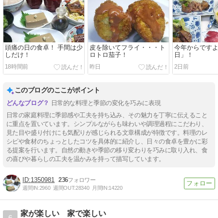
頭痛の日の食卓！ 手間は少
皮を除いてフライ・・・ト
今年からです
しだけ！
ロトロ茄子！
日」！
18時間前
昨日
2日前
このブログのここがポイント
日常的な料理と季節の変化を巧みに表現
日常の家庭料理に季節感や工夫を持ち込み、その魅力を丁寧に伝えること
に重点を置いています。シンプルながらも味わいや調理過程にこだわり、
見た目や盛り付けにも気配りが感じられる文章構成が特徴です。料理のレ
シピや食材のちょっとしたコツを具体的に紹介し、日々の食卓を豊かに彩
る提案を行います。自然の動きや季節の移り変わりを巧みに取り入れ、食
の喜びや暮らしの工夫を温かみを持って描写しています。
1350981
236
週間IN:
2960
週間OUT:
28340
月間IN:
14220
家が楽しい 家で楽しい
6