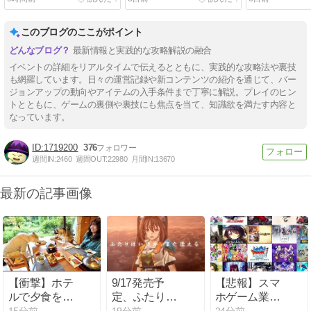
このブログのここがポイント
最新情報と実践的な攻略解説の融合
イベントの詳細をリアルタイムで伝えるとともに、実践的な攻略法や裏技
も網羅しています。日々の運営記録や新コンテンツの紹介を通じて、バー
ジョンアップの動向やアイテムの入手条件まで丁寧に解説。プレイのヒン
トとともに、ゲームの裏側や裏技にも焦点を当て、知識欲を満たす内容と
なっています。
1719200
376
週間IN:
2460
週間OUT:
22980
月間IN:
13670
最新の記事画像
【衝撃】ホテ
9/17発売予
【悲報】スマ
ルで夕食を楽
定、ふたりは
ホゲーム業
しむ大型犬の
いつかまた逢
界、サ終が相