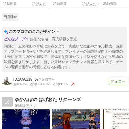
12時間前
22時間前
33時間前
#戦国ixa
このブログのここがポイント
詳細な攻略・育成情報を網羅
戦国ゲームの攻略や育成に焦点を当て、実践的な戦術やスキル構成、最新
アップデート情報などを詳述します。プレイヤーの戦闘効率向上や編成の
工夫に役立つ内容が満載で、具体的な数値やスキル例を交えながら戦術の
深淵を解き明かします。新しい策略やメンテナンス情報も取り上げ、ゲー
ムの理解と進行の橋渡しとなる内容です。
2098219
57
週間IN:
920
週間OUT:
25020
月間IN:
3150
ゆかんぽの はげおた リターンズ
18
趣味は筋トレ