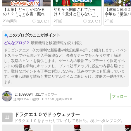
【金策】どっちが儲かる
初期から開催されてたっ
【総額１億６
の！？「しぐさ書・照れカ
け！？意外と知らない「最
今年も「最強
ワ」と「武器チャーム×３
強パラメータ調査」の歴史
査」に挑戦！
23時間前
2日前
2日前
０個」のバザー価格の計算
を徹底解説！！
ア最強のこう
方法！！
向けた激アツ
このブログのここがポイント
最新機能と検証情報を鋭く解説
ドラゴンクエストXの便利な新要素や検証結果を詳しく紹介します。イベン
トスキップや宝珠レア入手確率など、多彩なテーマをわかりやすく解説
し、攻略のヒントを提供します。ゲーム内の最新アップデートや限定イベ
ントの情報も瞬時にキャッチし、プレイ効率アップに役立つ内容を届けま
す。難解なポイントも丁寧に解説しながら、読みやすさにも配慮していま
す。何事も詳細な情報と共にリアルタイムに追いかけ、攻略の一助を担い
ます。
1899894
321
週間IN:
1540
週間OUT:
37850
月間IN:
8330
ドラクエ１０でドゥウェッサー
11
ドラクエ１０をまったりプレイしてる日記。弱小ヘタレブログ。