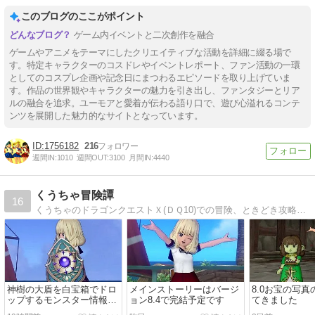
このブログのここがポイント
ゲーム内イベントと二次創作を融合
ゲームやアニメをテーマにしたクリエイティブな活動を詳細に綴る場で
す。特定キャラクターのコスドレやイベントレポート、ファン活動の一環
としてのコスプレ企画や記念日にまつわるエピソードを取り上げていま
す。作品の世界観やキャラクターの魅力を引き出し、ファンタジーとリア
ルの融合を追求。ユーモアと愛着が伝わる語り口で、遊び心溢れるコンテ
ンツを展開した魅力的なサイトとなっています。
1756182
216
週間IN:
1010
週間OUT:
3100
月間IN:
4440
くうちゃ冒険譚
16
くうちゃのドラゴンクエストＸ(ＤＱ10)での冒険、ときどき攻略のドラクエ10ブログ
神樹の大盾を白宝箱でドロ
メインストーリーはバージ
8.0お宝の写
ップするモンスター情報で
ョン8.4で完結予定です
てきました
す