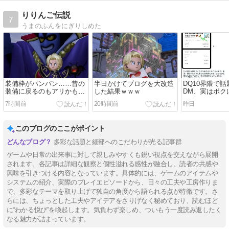
りりんご伝説
7
うまのふんをにぎりしめた
装備枠がパンパン……昔の
半日かけてブログを大改造
DQ10界隈で
装備に戻るのもアリかもし
した結果ｗｗｗ
DM、実はボク
れない
いました
7時間前
20時間前
昨日
このブログのここがポイント
多彩な話題と細部へのこだわりが光る記事群
ゲームや日常の出来事に対して親しみやすくも鋭い視点を交えながら展開
されます。各記事は詳細な観察と個性溢れる感性が融合し、読者の共感や
興味を引きつける内容となっています。具体的には、ゲームのアイテムや
システムの紹介、実際のプレイエピソードから、日々の工夫や工房作りま
で、多彩なテーマを取り上げて独自の角度から語られる点が特徴です。さ
らには、ちょっとした工夫やアイデアをさりげなく秘めており、読むほど
に“わかる悦び”を喚起します。気負わず楽しめ、ついもう一度読み返したく
なる魅力が詰まっています。