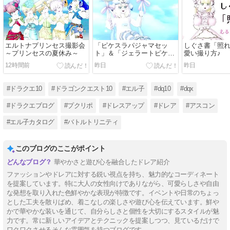
エルトナプリンセス撮影会
「ピケスラパジャマセッ
しぐさ書「照
～プリンセスの夏休み～
ト」＆「ジェラートピケプ
愛い撮り方♪
リズム」で『クマピケチャ
12時間前
昨日
昨日
ン』
#ドラクエ10
#ドラゴンクエスト10
#エル子
#dq10
#dqx
#ドラクエブログ
#プクリポ
#ドレスアップ
#ドレア
#アスコン
#エル子カタログ
#バトルトリニティ
このブログのここがポイント
華やかさと遊び心を融合したドレア紹介
ファッションやドレアに対する鋭い視点を持ち、魅力的なコーディネート
を提案しています。特に大人の女性向けでありながら、可愛らしさや自由
な発想を取り入れた色鮮やかな表現が特徴です。イベントや日常のちょっ
とした工夫を散りばめ、着こなしの楽しさや遊び心を伝えています。鮮や
かで華やかな装いを通じて、自分らしさと個性を大切にするスタイルが魅
力です。常に新しいアイデアとテクニックを提案しつつ、見ているだけで
ワクワクさせるそんな雰囲気を持つブログです。