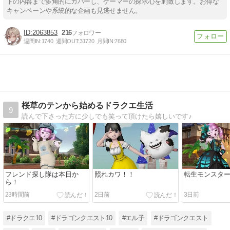
トの内容まで多角的にカバーし、ゲーマーの探求心を刺激します。お得な
キャンペーンや系統的な企画も見逃せません。
2063853
216
週間IN:
1740
週間OUT:
31720
月間IN:
7680
桜草のテンから始めるドラクエ生活
9
読んで下さった方に少しでも笑って頂けたら嬉しいです♪
フレンド探し隊は本日か
照れカワ！！
転生モンスタ
ら！
23時間前
2日前
3日前
#ドラクエ10
#ドラゴンクエスト10
#エル子
#ドラゴンクエスト