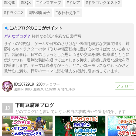
#DQ10
#DQX
#ドレスアップ
#ドレア
#ドラゴンクエストX
#ドラクエX
#際和得留子
#きわわえるこ
このブログのここがポイント
軽妙な会話と多彩な日常描写
サイトの特徴は、ゲームや日常のさりげない瞬間を軽妙な文体で綴り、対
応するキャラクターのやり取りや場面転換に遊び心を散りばめている点で
す。各記事は、日常のちょっとした思いつきや交流を鋭い観察眼とともに
伝えつつも、過剰な装飾を避けて生々しさを抑え、読者に身近な感覚を呼
び覚まします。テーマは多彩ながらも、どこかユーモラスなやわらかさと
意外性に満ち、日常の一コマに潜む魅力を絶妙に引き出しています。
2072919
208
週間IN:
1680
週間OUT:
16990
月間IN:
8160
下町豆腐屋ブログ
10
どのブログにも書いていない独自の攻略法や金策を紹介します