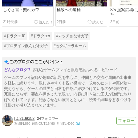
しぐさ書・照れカワ
極致への道標
8/5 提案広場
た
21時間前
2日前
3日前
#ドラクエ10
#ドラクエx
#マッチョなオガ子
#プロテイン飲んだオガ子
#セクギャラルーム
このブログのここがポイント
多彩なゲームプレイと親近感あふれるエピソード
ゲームのプレイ記録や趣味の話題を中心に、仲間との交流や周囲の出来事
を軽快に綴ります。親しみやすくも鋭い視点で、攻略のヒントや実体験を
交えながら、ゲームの世界と日常を自然に結びつけているのが特徴です。
冗長にならず、要点を押さえた表現で、内容に引き込む工夫が随所に散り
ばめられています。飽きさせない展開とともに、読者の興味を惹きつける
仕掛けが盛り込まれています。
2139352
24
週間IN:
850
週間OUT:
16460
月間IN:
4090