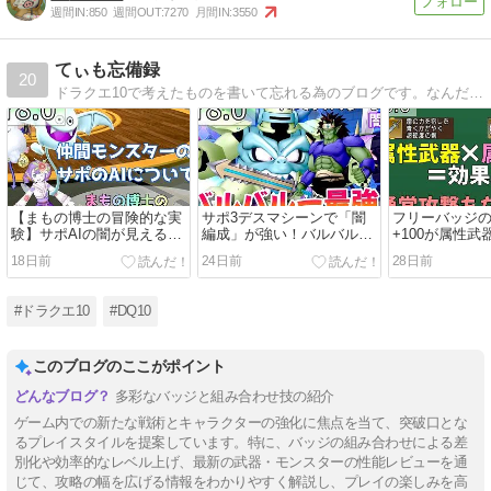
週間IN:
850
週間OUT:
7270
月間IN:
3550
てぃも忘備録
20
ドラクエ10で考えたものを書いて忘れる為のブログです。なんだっけ？とモヤっとする前に書いて忘れよう忘備録！バトルの攻略記事が多めです。
【まもの博士の冒険的な実
サポ3デスマシーンで「闇
フリーバッジ
験】サポAIの闇が見えるコ
編成」が強い！バルバルー
+100が属性
ンテンツだった？仲間モン
最強の時代！
で適用される
18日前
24日前
28日前
スターのDPSから見るオス
ました
スメについて
#ドラクエ10
#DQ10
このブログのここがポイント
多彩なバッジと組み合わせ技の紹介
ゲーム内での新たな戦術とキャラクターの強化に焦点を当て、突破口とな
るプレイスタイルを提案しています。特に、バッジの組み合わせによる差
別化や効率的なレベル上げ、最新の武器・モンスターの性能レビューを通
じて、攻略の幅を広げる情報をわかりやすく解説し、プレイの楽しみを高