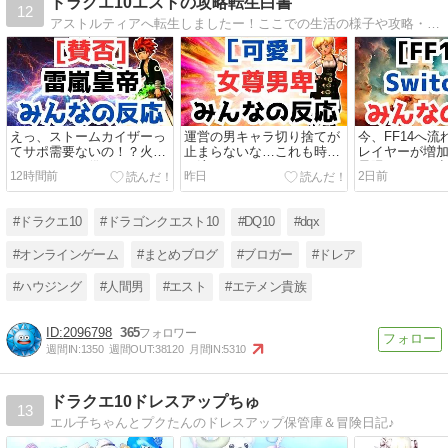
ドラクエ10エストの攻略転生白書
12
アストルティアへ転生しましたー！ここでの生活の様子や攻略・金策・イベント等の情報を発信していきます。ドレア・ハウジング・職人・攻略・アップデート情報等の日常の記事を書いて行きます。
えっ、ストームカイザーっ
運営の男キャラ切り捨てが
今、FF14へ流
てサポ需要ないの！？火力
止まらないな…これも時代
レイヤーが増加
モリモリでも借りられない
の流れか…。
界隈でFF14
12時間前
昨日
2日前
理由
中！
#ドラクエ10
#ドラゴンクエスト10
#DQ10
#dqx
#オンラインゲーム
#まとめブログ
#ブロガー
#ドレア
#ハウジング
#人間男
#エスト
#エテメン貴族
2096798
365
週間IN:
1350
週間OUT:
38120
月間IN:
5310
ドラクエ10ドレスアップちゅ
13
エル子ちゃんとプクたんのドレスアップ保管庫＆冒険日記♪