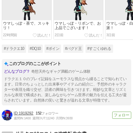
ウマしっぽ・茶で、スッキ
ウマしっぽ・リボンで、お
ウマしっぽ・
リ！
上品でございます！
派！
22時間前
2日前
3日前
#ドラクエ10
#DQ10
#ボイン
#バグド王
#すごくゆれる
このブログのここがポイント
奇想天外なギャグ満載のゲーム体験
ドラクエ１０のプレイ記録をユーモラスな視点から綴ることで知られてい
ます。日常のちょっとした出来事やアイテムの紹介に、予想外のキャラク
ターや表現を織り交ぜ、読者の興味を引きつけます。軽妙な文章とリズミ
カルな表現で構成され、楽しみながらゲーム世界の魅力を伝える工夫が凝
らされています。自然体の笑いと驚きが溢れる文章が特徴です。
1919292
152
週間IN:
1400
週間OUT:
11240
月間IN:
3930