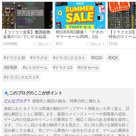
【コツコツ金策】魔因細胞
明日8月8日開催！『ゲオの
【ドラクエ10
金策のついでにやる結晶金
サマーセール2026」2点同
特化のストー
策！未錬金の結晶装備に初
時購入で500円引き！注目
備
21時間前
昨日
2日前
級錬金つける作業で+５０
はswitch版「ドラクエⅠ＆
万G
Ⅱ」3,480円！
#ドラクエ10
#ドラクエ
#ドラゴンクエスト
#DQ10
#DQX
#群馬県
#レトロゲーム
#ドラクエ3
#ゲオセール
#ドラゴンクエストX
このブログのここがポイント
速報性と解説の融合、時事分析に優れる
多岐にわたるドラクエ関連の動向やアップデート情報をいち早く捉え、詳
細な解説とともに展開します。最新のメインストーリーや新職業の追加、
ゲーム内の仕組みやイベントの裏側まで、幅広く深みのある情報を提供し
ます。プレイし続ける者が納得できる視点と、次に待ち受ける展開を鋭く
読み解く力を備え、常にゲーム事情の一歩先を行きます。ゲームの裏側を
少しだけ垣間見せながらも、明るく軽やかなトーンで情報を伝え、飽きさ