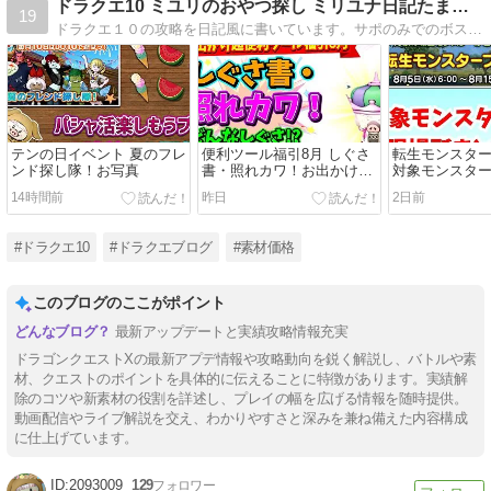
ドラクエ10 ミユリのおやつ探し ミリユナ日記たまにリオ
19
ドラクエ１０の攻略を日記風に書いています。サポのみでのボス挑戦や攻略情報などわかりやすく解説！キラキラマラソンの代表的な素材や各種オーブの価格情報を毎日更新中！
テンの日イベント 夏のフレ
便利ツール福引8月 しぐさ
転生モンスタ
ンド探し隊！お写真
書・照れカワ！お出かけ超
対象モンスタ
便利ツール福引8月 どんな
まとめ
14時間前
昨日
2日前
しぐさ？価格は？
#ドラクエ10
#ドラクエブログ
#素材価格
このブログのここがポイント
最新アップデートと実績攻略情報充実
ドラゴンクエストXの最新アプデ情報や攻略動向を鋭く解説し、バトルや素
材、クエストのポイントを具体的に伝えることに特徴があります。実績解
除のコツや新素材の役割を詳述し、プレイの幅を広げる情報を随時提供。
動画配信やライブ解説を交え、わかりやすさと深みを兼ね備えた内容構成
に仕上げています。
2093009
129