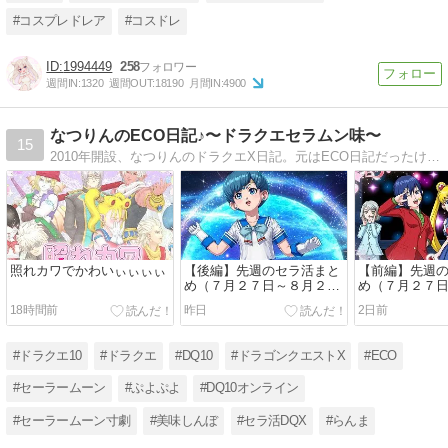
#コスプレドレア
#コスドレ
1994449
258
週間IN:
1320
週間OUT:
18190
月間IN:
4900
なつりんのECO日記♪〜ドラクエセラムン味〜
15
2010年開設、なつりんのドラクエX日記。元はECO日記だったけど現在はドラクエ日記として再利用中。DQ10は2012年の配信開始日よりプレイ♪セーラームーンを中心にアニメやゲームのコスプレしてます
照れカワでかわいぃぃぃぃ
【後編】先週のセラ活まと
【前編】先週
め（７月２７日～８月２
め（７月２７
日）
日）
18時間前
昨日
2日前
#ドラクエ10
#ドラクエ
#DQ10
#ドラゴンクエストX
#ECO
#セーラームーン
#ぷよぷよ
#DQ10オンライン
#セーラームーン寸劇
#美味しんぼ
#セラ活DQX
#らんま