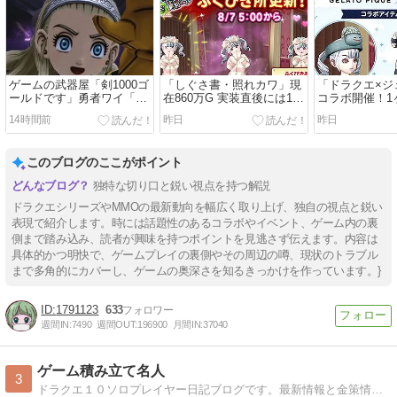
ゲームの武器屋「剣1000ゴ
「しぐさ書・照れカワ」現
「ドラクエ×ジ
ールドです」勇者ワイ「世
在860万G 実装直後には1億
コラボ開催！1
界の危機なんやけど」
ゴールドで売買成立したら
備販売＆無料
14時間前
昨日
昨日
しい
（9月3日（木）1
で）
このブログのここがポイント
独特な切り口と鋭い視点を持つ解説
ドラクエシリーズやMMOの最新動向を幅広く取り上げ、独自の視点と鋭い
表現で紹介します。時には話題性のあるコラボやイベント、ゲーム内の裏
側まで踏み込み、読者が興味を持つポイントを見逃さず伝えます。内容は
具体的かつ明快で、ゲームプレイの裏側やその周辺の噂、現状のトラブル
まで多角的にカバーし、ゲームの奥深さを知るきっかけを作っています。}
1791123
633
週間IN:
7490
週間OUT:
196900
月間IN:
37040
ゲーム積み立て名人
3
ドラクエ１０ソロプレイヤー日記ブログです。最新情報と金策情報満載！毎日更新！