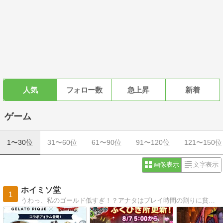
人気
フォロー数
急上昇
新着
ゲーム
1〜30位
31〜60位
61〜90位
91〜120位
121〜150位
画像表示
文字表示
ホイミソ堂
1
うわっ、私のゴールド低すぎ！？アナタはプレイ時間の割りに貧弱な装備に身を包み歯を食いしばってプレイしてません？プロが優しくアドバイス。スマホ完全対応