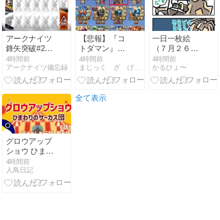
ハンターワー
ルド：アイス
ボーン その２
０】
アークナイツ
【悲報】『コ
一日一枚絵
鋒矢突破#2
トダマン』超
（７月２６日
VEC-SP03 高
絶悲運。レジ
分）
4時間前
4時間前
4時間前
アークナイツ備忘録
まじっく ざ げーまー
かるひょ〜
レア攻略 【簡
ェムオン完凸
単1人2手】
を目指そうと
したらダブル
天井（1020
全て表示
連）2凸で終
わった件につ
いて。こんな
散財するなら
グロウアップ
ホロドリ用に
ショウ ひまわ
タブレット端
りのサーカス
4時間前
末買うべきだ
人鳥日記
団 6話 感想 忌
った……。
まわしき伝
説、嵐を呼ん
で