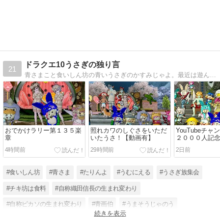
ドラクエ10うさぎの独り言
21
青さまこと食いしん坊の青いうさぎのかすみじゃよ。最近は遊んだお写真とYouTube配信時のスライドショーに載せたリスナー様の食べ物写真を毎日の記事にしてるうさよ。
おでかけラリー第１３５楽
照れカワのしぐさをいただ
YouTubeチ
章
いたうさ！【動画有】
２０００人記
レポート
4時間前
29時間前
2日前
#食いしん坊
#青さま
#たりんよ
#うむにえる
#うさぎ族集会
#チキ坊は食料
#自称織田信長の生まれ変わり
#自称ピカソの生まれ変わり
#青画伯
#うまそうじゃのう
続きを表示