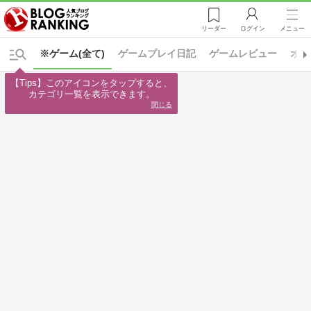
リーダー
ログイン
メニュー
※ゲーム(全て)
ゲームプレイ日記
ゲームレビュー
オン
【Tips】このアイコンをタップすると、

カテゴリ一覧を表示できます。
閉じる