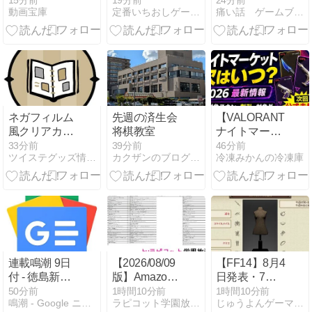
15分前
19分前
24分前
動画宝庫
定番いちおしゲーム！
痛い話 ゲームブログ
姿が完全に人
える『空の軌
次ぎガチで危
間の子供でし
跡 the 2nd』プ
機的な状況
たwww【シベ
ロモーション
に…その理由
リアンハスキ
トレーラー公
がこちら
ー】【わんわ
開！
んパラダイス
伊豆高原】
ネガフィルム
先週の済生会
【VALORANT】
風クリアカー
将棋教室
ナイトマーケ
ド【アニメイ
ット次はい
33分前
39分前
46分前
ツイステグッズ情報データベース
カクザンのブログ（岡山市の親子将棋教室）
冷凍みかんの冷凍庫
ト
つ？2026年開
Halloween2026
催日・対象ス
Fair購入特
キンまとめ
典】
連載鳴潮 9日
【2026/08/09
【FF14】8月4
付 - 徳島新聞
版】Amazon
日発表・7日
デジタル
ゲーム売上ラ
審査開始のフ
50分前
1時間10分前
1時間10分前
鳴潮 - Google ニュース
ラピコット学園放送局
じゅうよんゲーマー | 14ゲーマー
ンキング｜毎
ァッションチ