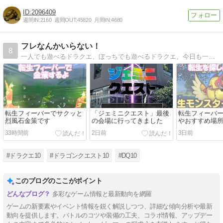
2096409
週間IN:
2160
週間OUT:
45820
月間IN:
4680
フレなんかいらない！
8
一人でも遊べるドラクエ、ぼっちでも遊べるドラクエ。今日も一人楽しくアストルティアを冒険中！
転生フィーバーでサクッと
「ジェミニクエスト」最後
転生フィーバ
烈風石金策です
の会場に行ってきました
やおすすめ場
33時間前
2日前
3日前
#ドラクエ10
#ドラゴンクエスト10
#DQ10
このブログのここがポイント
多彩なゲーム情報と最新動向を網羅
ゲームの新要素やイベント情報を鋭く解説しつつ、詳細な傾向分析や最新
動向を提供します。バトルのコツや装備の工夫、コラボ情報、アップデー