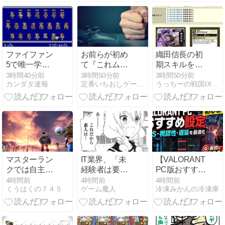
ｗ
ファイファン
お前らが初め
織田信長の初
5で唯一学ん
て『これムズ
期スキルを
だことｗｗｗ
すぎやろ！』
TR5へ♪
3時間40分前
3時間50分前
3時間50分前
カンダタ速報
定番いちおしゲーム！
うっちーの戦国IXAブログ
ｗｗｗｗｗ
って思ったゲ
ームは何？
マスターラン
IT業界、「未
【VALORANT】
クでは自主的
経験者は要ら
PC版おすすめ
に狩猟制限を
ない、経験者
設定｜FPS・
4時間前
4時間前
4時間前
くうはくの７４５
ゲーム魔人
冷凍みかんの冷凍庫
しないと疲れ
はいない」の
視認性・遅
てきちゃうか
地獄絵図に
延・ミニマッ
もしれない
www
プを最適化
【モンスター