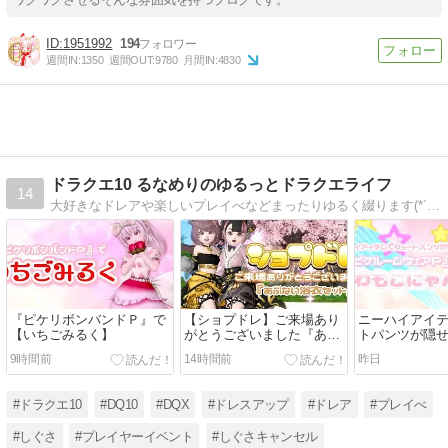
1951992
194
週間IN:
1350
週間OUT:
9780
月間IN:
4830
ドラクエ10 るなめりのゆるっとドラクエライフ
14
大好きなドレアや楽しいプレイべなどまったりゆるく綴ります(*´ω｀*)♪ドレアはレシピも公開中！
『ピケリボンバンドＰ』で
【ショプドレ】ご来場あり
ニーハイアイ
【いちごみるく】
がとうございました『あぶ
トパンツが隠
ない浴衣セット』
ルームウェア
9時間前
14時間前
昨日
もこにゃんこ
#ドラクエ10
#DQ10
#DQX
#ドレスアップ
#ドレア
#プレイべ
#しぐさ
#プレイヤーイベント
#しぐさキャンセル