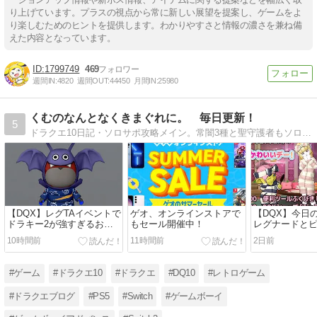
り上げています。プラスの視点から常に新しい展望を提案し、ゲームをよ
り楽しむためのヒントを提供します。わかりやすさと情報の濃さを兼ね備
えた内容となっています。
1799749
469
週間IN:
4820
週間OUT:
44450
月間IN:
25980
くむのなんとなくきまぐれに。 毎日更新！
5
ドラクエ10日記・ソロサポ攻略メイン。常闇3種と聖守護者もソロサポでクリア済。現在は、コンシューマー色々とドラクエ10日記やってます！是非きてね！
【DQX】レグTAイベントで
ゲオ、オンラインストアで
【DQX】今日
ドラキー2が強すぎるお
もセール開催中！
レグナードと
話、他ピケコラボ
他、鎌スパス
10時間前
11時間前
2日前
#ゲーム
#ドラクエ10
#ドラクエ
#DQ10
#レトロゲーム
#ドラクエブログ
#PS5
#Switch
#ゲームボーイ