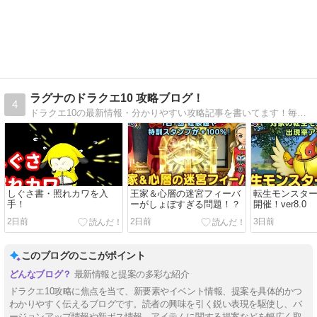
ラグナのドラクエ10 攻略ブログ！
4
ドラクエ10の最新情報・分かりやすい攻略記事を書いてます！毎日更新！
しぐさ書・照れカワを入
王家＆心層の迷宮フィーバ
転生モンスタ
手！
ーがしょぼすぎる問題！？
開催！ver8.0
2日前
2日前
3日前
このブログのここがポイント
最新情報と提案の多彩な紹介
ドラクエ10攻略に焦点を当て、新要素やイベント情報、提案を具体的かつ
わかりやすく伝えるブログです。読者の興味を引く鋭い表現を駆使し、バ
ージョンアップ情報や新ボス情報、アイテムに関する提案などを幅広く取