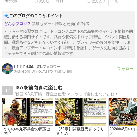
19時間前
昨日
2日前
このブログのここがポイント
詳細なゲーム情報と更新内容解説
くうちゃ冒険譚ブログは、ドラゴンクエストXの新要素やイベント情報を的
確に伝える専門サイトです。武器や装備のドロップ情報、イベント開催期
間、職業条件などをわかりやすく解説し、プレイヤーの冒険を後押ししま
す。最新アップデートやコインボス情報も網羅し、ゲームの動向を逃さず
キャッチできる信頼性の高い情報源です。
1849050
241
週間IN:
940
週間OUT:
8870
月間IN:
4590
IXAを前向きに楽しむ
17
戦国IXA天下鯖、課金は位階+α。やっぱ楽しまないとね！
うちの本丸不具合の原因は
【32章】開幕新天ざっくり
2026年8月の
虎狩
まとめ
と