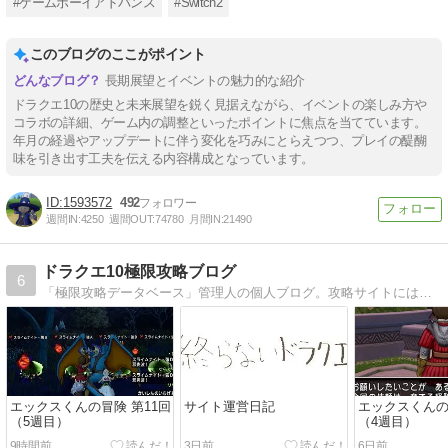
#ゲームボーイアドバンス
#Switch2
このブログのここがポイント
長期展望とイベントの魅力的な紹介
ドラクエ10の歴史と未来展望を鋭く見据えながら、イベントの楽しみ方や
コラボの詳細、ゲーム内の調整といったポイントに焦点を当てています。
年月の経過やアップデートに伴う変化を巧みにとらえつつ、プレイの醍醐
味を引き出す工夫を伝える内容構成となっています。
1593572
492
週間IN:
4250
週間OUT:
74780
月間IN:
21490
ドラクエ10極限攻略ブログ
6
「極限攻略データベース」管理人の個人ブログ。攻略サイトには書けないような情報や時事ネタを扱います！
エックスくんの冒険 第11回
サイト運営日記
エックスくんの
（5週目）
（4週目）
9時間前
3日前
6日前