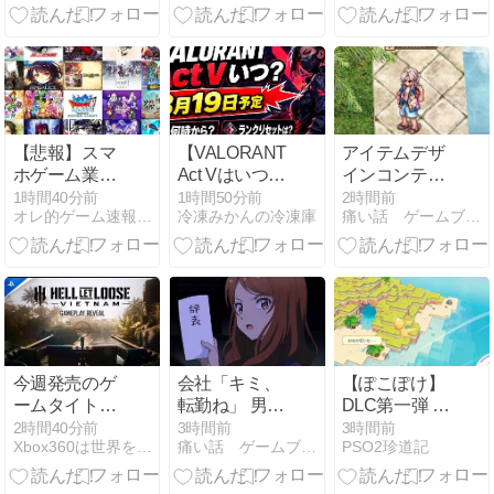
日更新の最新
ェック「スケ
データ
イルメイルの
道化」金評価
装備
【悲報】スマ
【VALORANT】
アイテムデザ
ホゲーム業
Act Vはいつか
インコンテス
界、サ終が相
ら？2026年8
ト募集開始で
1時間40分前
1時間50分前
2時間前
オレ的ゲーム速報＠刃
冷凍みかんの冷凍庫
痛い話 ゲームブログ
次ぎガチで危
月19日予定｜
す！
機的な状況
日本時間・ラ
に…その理由
ンクリセッ
がこちら
ト・アプデ時
間
今週発売のゲ
会社「キミ、
【ぽこぽけ】
ームタイト
転勤ね」 男性
DLC第一弾 ブ
ル！ PS5
社員「なら辞
クブクうみぞ
2時間40分前
3時間前
3時間前
Xbox360は世界を制覇するぜ！
痛い話 ゲームブログ
PSO2珍道記
めますわ」 →
この街 感想
凄いことにな
るｗｗｗｗｗ