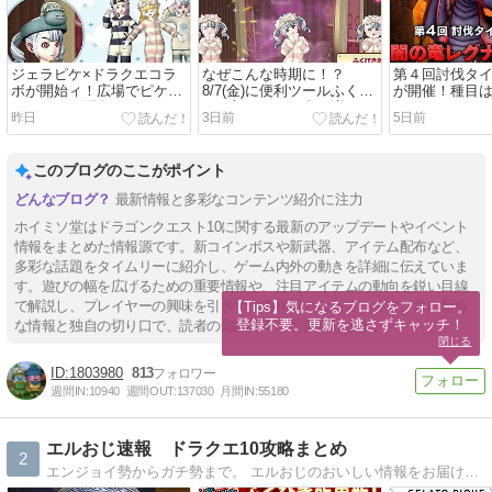
ジェラピケ×ドラクエコラ
なぜこんな時期に！？
第４回討伐タ
ボが開始ィ！広場でピケス
8/7(金)に便利ツールふくび
が開催！種目
ラバンドの配布もあるぞ
き更新でしぐさ書が増える
グナード５や
昨日
3日前
5日前
ぞ
このブログのここがポイント
最新情報と多彩なコンテンツ紹介に注力
ホイミソ堂はドラゴンクエスト10に関する最新のアップデートやイベント
情報をまとめた情報源です。新コインボスや新武器、アイテム配布など、
多彩な話題をタイムリーに紹介し、ゲーム内外の動きを詳細に伝えていま
す。遊びの幅を広げるための重要情報や、注目アイテムの動向を鋭い目線
で解説し、プレイヤーの興味を引きつける構成となっています。常に新鮮
【Tips】気になるブログをフォロー。

登録不要。更新を逃さずキャッチ！
な情報と独自の切り口で、読者の知的好奇心を満たします。
閉じる
1803980
813
週間IN:
10940
週間OUT:
137030
月間IN:
55180
エルおじ速報 ドラクエ10攻略まとめ
2
エンジョイ勢からガチ勢まで。 エルおじのおいしい情報をお届けします！