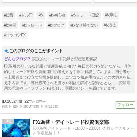
#投資
#ドル円
#fx
#fx初心者
#fxトレード日記
#fx手法
#fx生活
#fxトレード
#fxブログ
#fxなぜ勝てない
#fx収支
#コツコツFX
このブログのここがポイント
実践的なトレード記録と資産運用解説
FX取引のリアルな結果と資産形成に向けた毎日の努力を追いながら、具体
的なトレード戦略や資産運用の考え方を丁寧に解説しています。初心者か
ら上級者まで役立つ情報を提供し、コツコツ積み重ねることの大切さを伝
える内容です。連日投稿される勝敗や利益の詳細な記録とともに、資産運
用の理論やライフプランも紹介し、実践のヒントを届けています。
1032448
22
週間IN:
320
週間OUT:
580
月間IN:
1520
10
FX/為替・デイトレード投資倶楽部
FX/為替デイトレード（16:00〜23:00）売買シグナルメー
ル限定配信中！