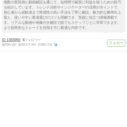
複数の実戦例と動画解説を通じて、短時間で確実に利益を狙うための技巧
を紹介しています。トレンド分析やインジケーターの活用がポイントで、
初心者から経験者まで再現性の高い手法を丁寧に解説。魅力的な勝率向上
策と、使いやすい業者選びのコツも理解でき、実践に役立つ情報満載で
す。リアルな動画や画像付き解説で誰でもステップごとに学習できます。
より効率的なトレードを目指す方に最適な内容です。
1383956
6
週間IN:
180
週間OUT:
360
月間IN:
700