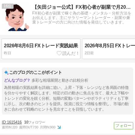
16
【矢田ジョー公式】FX初心者が副業で月20万円を稼ぐ方法
FX初心者が副業で稼ぐ為の基礎・メンタル・分析方法を
お伝えします。主にサラリーマントレーダー・副業や兼
業トレーダーの方に向けた情報を発信していきます。
2026年8月6日 FXトレード実践結果
2026年8月5日 FXト
昨日
2日前
このブログのここがポイント
多彩な相場展開と動きの比較分析
為替相場の実践結果を詳細に追い、上昇・下落・レンジなど各局面の特徴
を分かりやすく解説します。特定の日の動きに焦点を当て、最大上下幅や
トレンドの変化を鋭く分析。短期の変動パターンやボラティリティも丁寧
に示し、次の動きのヒントを提供。投資に役立つ情報を整理し、市場の動
きに合わせて戦略のヒントを見出すことを目指しています。
1615416
10
週間IN:
220
週間OUT:
730
月間IN:
900