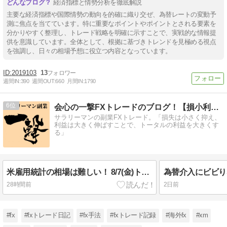
経済指標と情勢分析を徹底解説
主要な経済指標や国際情勢の動向を的確に織り交ぜ、為替レートの変動予
測に焦点を当てています。特に重要なポイントやポイントとされる要素を
分かりやすく整理し、トレード戦略を明確に示すことで、実戦的な情報提
供を意識しています。全体として、根拠に基づきトレンドを見極める視点
を強調し、日々の相場予想に役立つ内容となっています。
2019103
13
週間IN:
390
週間OUT:
660
月間IN:
1790
6
会心の一撃FXトレードのブログ！【損小利大】
サラリーマンの副業FXトレード。「損失は小さく抑え、
利益は大きく伸ばすことで、トータルの利益を大きくす
る」
米雇用統計の相場は難しい！ 8/7(金)トレード結果
28時間前
2日前
#fx
#fxトレード日記
#fx手法
#fxトレード記録
#海外fx
#xm