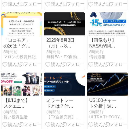
「プロモーシ
ｏ 宇宙開
ョン」
発/563Aチャ
ート分析｜値
動き振り返り
8.08
「ロコモア」
2026年8月3日
【画像あり】
の次は「グル
（月）～8月7
NASAが開
コサミンアク
日（金）のFX
発、着るだけ
8時間前
8時間前
8時間前
マロンの投資日記
無料EA・FX自動売買の「稼ぐチカラ」シリーズ公式サイト
情弱速報
ティブ」届く
自動売買稼働
で瞬時に
みたい
実績報告
「-15℃冷却」
する冷感ポン
チョ3,980円！
【8/13まで】
ミラートレー
US100チャー
スクエニ
ドとは？仕組
ト分析｜週足
Kindleマンガ
みとEA(自動
上目線、直近
8時間前
8時間前
9時間前
賢い投資生活
【FX自動売買】総合ポータル｜Forex Guide
ULTRA THEORY｜相場構造とチャート分析
最大
売買)との違
高値Eを狙う
50％OFF、
い・リスクを
展開