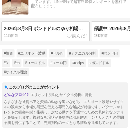
しています。LINE登録で超有料級特大レポートを無料で
配布してます。
2026年8月8日 ポンドドルのゆり相場分析🌟
11時間前
23時間前
#投資
#エリオット波動
#ドル円
#テクニカル分析
#ポンド円
#fx
#ea
#ユーロドル
#ユーロ円
#usdjpy
#ポンドドル
#サイクル理論
このブログのここがポイント
エリオット波動とサイクル分析に特化
さまざまな通貨ペアと資産の動きを追いながら、エリオット波動やサイク
ルの観点から市場の展望を伝える専門的な解説が特徴です。パターンやト
レンドの衝突を鋭く指摘し、次なる動きを予測するための具体的なシナリ
オを提示します。複雑な相場状況を冷静に読み解き、シナリオごとの展開
予測を提供することで、売買判断の一助となる情報を追求しています。