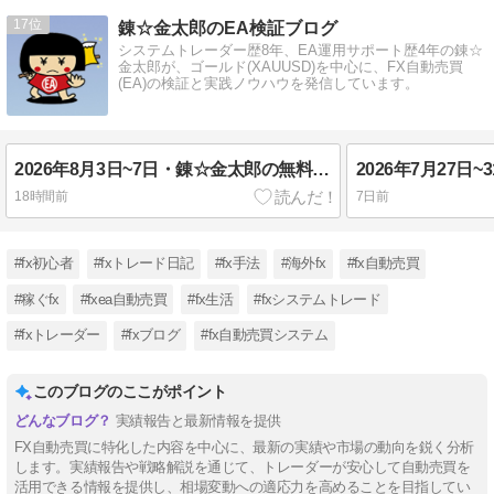
17
錬☆金太郎のEA検証ブログ
システムトレーダー歴8年、EA運用サポート歴4年の錬☆
金太郎が、ゴールド(XAUUSD)を中心に、FX自動売買
(EA)の検証と実践ノウハウを発信しています。
2026年8月3日~7日・錬☆金太郎の無料配布EA実績報告・FX自動売買
18時間前
7日前
#fx初心者
#fxトレード日記
#fx手法
#海外fx
#fx自動売買
#稼ぐfx
#fxea自動売買
#fx生活
#fxシステムトレード
#fxトレーダー
#fxブログ
#fx自動売買システム
このブログのここがポイント
実績報告と最新情報を提供
FX自動売買に特化した内容を中心に、最新の実績や市場の動向を鋭く分析
します。実績報告や戦略解説を通じて、トレーダーが安心して自動売買を
活用できる情報を提供し、相場変動への適応力を高めることを目指してい