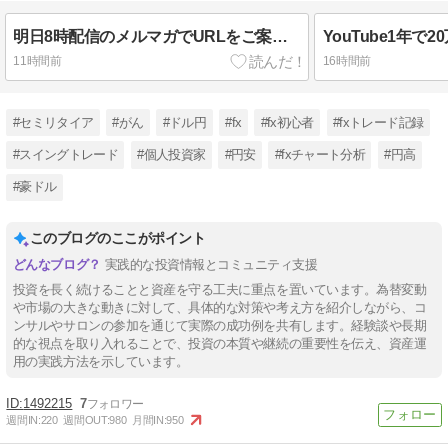
明日8時配信のメルマガでURLをご案内します。
11時間前
16時間前
#セミリタイア
#がん
#ドル円
#fx
#fx初心者
#fxトレード記録
#スイングトレード
#個人投資家
#円安
#fxチャート分析
#円高
#豪ドル
このブログのここがポイント
実践的な投資情報とコミュニティ支援
投資を長く続けることと資産を守る工夫に重点を置いています。為替変動
や市場の大きな動きに対して、具体的な対策や考え方を紹介しながら、コ
ンサルやサロンの参加を通じて実際の成功例を共有します。経験談や長期
的な視点を取り入れることで、投資の本質や継続の重要性を伝え、資産運
用の実践方法を示しています。
1492215
7
週間IN:
220
週間OUT:
980
月間IN:
950