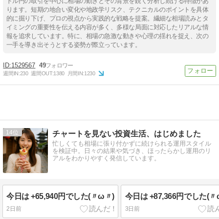
ドル円の取引を中心に相場の動きとその背景を鋭く分析し続ける特徴があ
ります。短期の地合い変化や地政学リスク、テクニカルのポイントを具体
的に掘り下げ、プロの視点から実践的な戦略を提案。繊細な相場読みとタ
イミングの重要性を伝える内容が多く、多様な局面に対応したリアルな情
報を追求しています。特に、相場の急激な動きや心理の揺れを捉え、次の
一手を導き出そうとする姿勢が際立っています。
1529567
49
週間IN:
230
週間OUT:
1380
月間IN:
1230
14
チャートを見ない投資生活、はじめました
忙しくても相場に張り付かずに続けられる運用スタイル
を検証中。日々の結果や気づき、ほったらかし運用のリ
アルをわかりやすく発信しています。
今日は +65,940円でした(〃ω〃)
今日は +87,366円でした(〃
2日前
3日前