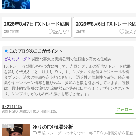
2026年8月7日 FXトレード結果
2026年8月6日 FXトレード
29時間前
2日前
このブログのここがポイント
頻繁な募集と実績公開で信頼性を高める仕組み
FXトレードに関心を持つ方に向けて、売買シグナルの配信やトレード結果
を詳しく伝えることに注力しています。シグナルの配信スケジュールや料
金プラン、過去の実績を定期的に更新し、透明性と信頼性を確保。限定募
集やキャンペーン情報も盛り込み、参加の意欲を引き出しています。読後
は、具体的な取引の流れや成績状況が明確に伝わるようデザインされてお
り、シンプルながらも内容の濃さを感じさせます。
2141465
週間IN:
280
週間OUT:
910
月間IN:
1250
11
ゆりのFX相場分析
FX専業トレーダーのゆりです！毎日FXの相場分析を配信