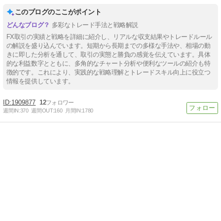
このブログのここがポイント
多彩なトレード手法と戦略解説
FX取引の実績と戦略を詳細に紹介し、リアルな収支結果やトレードルール
の解説を盛り込んでいます。短期から長期までの多様な手法や、相場の動
きに即した分析を通して、取引の実態と勝負の感覚を伝えています。具体
的な利益数字とともに、多角的なチャート分析や便利なツールの紹介も特
徴的です。これにより、実践的な戦略理解とトレードスキル向上に役立つ
情報を提供しています。
1909877
12
週間IN:
370
週間OUT:
160
月間IN:
1780