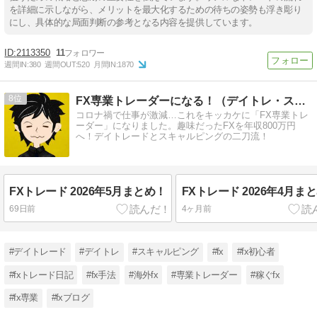
を詳細に示しながら、メリットを最大化するための待ちの姿勢も浮き彫り
にし、具体的な局面判断の参考となる内容を提供しています。
2113350
11
週間IN:
380
週間OUT:
520
月間IN:
1870
8
FX専業トレーダーになる！（デイトレ・スキャルの二刀流）
コロナ禍で仕事が激減…これをキッカケに「FX専業トレ
ーダー」になりました。趣味だったFXを年収800万円
へ！デイトレードとスキャルピングの二刀流！
FXトレード 2026年5月まとめ！
FXトレード 2026年4月ま
69日前
4ヶ月前
#デイトレード
#デイトレ
#スキャルピング
#fx
#fx初心者
#fxトレード日記
#fx手法
#海外fx
#専業トレーダー
#稼ぐfx
#fx専業
#fxブログ