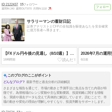
2122437
15
週間IN:
240
週間OUT:
870
月間IN:
1110
12
サラリーマンの蓄財日記
証券アナリストとCFPの全知識を駆使あなたを安全確実
に億万長者へ導きます。
【FXドル円今後の見通し（8/10週）】利上げ観測と中東情勢がカギ！予想レンジは・・
2026年7月の運
16時間前
6日前
このブログのここがポイント
最新予想と過去分析の詳細解説
さまざまな報告を通じて、市場の動きと予測手法に焦点を当てた内容が特
徴です。為替相場のレンジ変動や主な変動要因、投資戦略に関する情報
を、実績や過去データも交えて具体的に解説しています。読むことで、市
場の動きや変化の理由が理解しやすくなり、投資判断をサポートします。