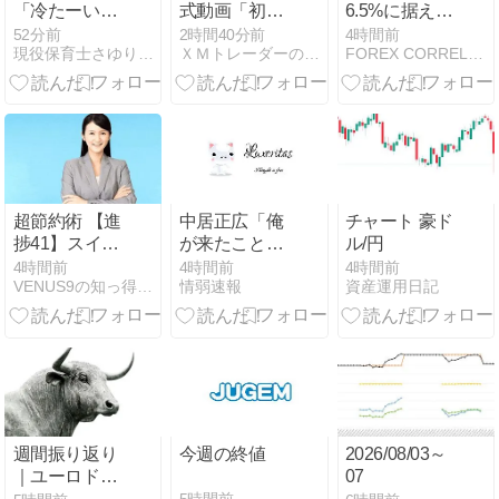
「冷たーいね
式動画「初め
6.5%に据え置
ばとろ旨塩う
ての取引を行
き メキシコペ
52分前
2時間40分前
4時間前
現役保育士さゆりのFX初心者日記
ＸＭトレーダーの海外ＦＸブログ
FOREX CORRELATION LABORATORY
どん」を食べ
う方法」
ソのスワップ
てきた
成績（8月2日
週）
超節約術 【進
中居正広「俺
チャート 豪ド
捗41】スイン
が来たことは
ル/円
グ・スワップ
内緒だべ」極
4時間前
4時間前
4時間前
VENUS9の知っ得シリーズ 爆速サイト・超節約術・FX攻略
情弱速報
資産運用日記
攻略 トルコリ
秘で熊本でボ
ラ円＆メキシ
ランティアを
コペソ円
していたｗｗ
（TRYJPY&MXNJPY）
ｗｗｗ
＆CHFTRY
週間振り返り
今週の終値
2026/08/03～
｜ユーロドル
07
の環境認識と