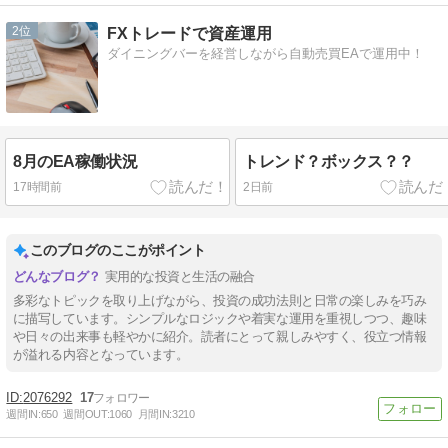
2
FXトレードで資産運用
ダイニングバーを経営しながら自動売買EAで運用中！
8月のEA稼働状況
トレンド？ボックス？？
17時間前
2日前
このブログのここがポイント
実用的な投資と生活の融合
多彩なトピックを取り上げながら、投資の成功法則と日常の楽しみを巧み
に描写しています。シンプルなロジックや着実な運用を重視しつつ、趣味
や日々の出来事も軽やかに紹介。読者にとって親しみやすく、役立つ情報
が溢れる内容となっています。
2076292
17
週間IN:
650
週間OUT:
1060
月間IN:
3210