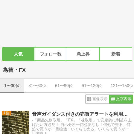
人気
フォロー数
急上昇
新着
為替・FX
1〜30位
31〜60位
61〜90位
91〜120位
121〜150位
画像表示
文字表示
1
音声ガイダンス付きの売買アラートを利用して楽々トレード！
-「商品先物取引」「FX」「株取引」で安定的に利益を上
げたい方必見！-自己分析一切必要なし！何処で売る、何
処で買うが一目瞭然！いくらで売る、いくらで買うが一
目瞭然！