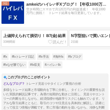
3
amkeiのハイレバFXブログ！【年収1000万円に挑戦！】
空き時間にスマホで月120万円の利益達成！ 年収1000
万円に挑戦！ トレード結果を毎日更新しています。
上値抑えられて損切り！ 8/7(金) 結果
33時間前
2日前
#fx
#fxトレード日記
#fx手法
#海外fx
#fxブログ
#fxなぜ勝てない
#fx収支
#ハイレバfx
このブログのここがポイント
トレード見送りやタイミング重視の分析
多様なトレード結果と市場動向を丁寧に分析し、タイミングの重要性を説
いた実践的解説記事です。為替の短期的な動きに注視し、見送りやエント
リーの判断を示しながら、経済指標や地政学リスクにも触れています。リ
アルな取引結果とともに、取引のコツや注意点を具体的に解説し、読者に
とって役立つ情報が満載です。常に市場の動向を追いながら、冷静な判断