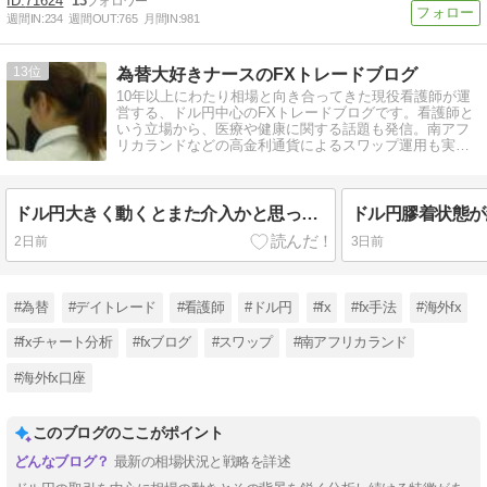
71624
13
週間IN:
234
週間OUT:
765
月間IN:
981
13
為替大好きナースのFXトレードブログ
10年以上にわたり相場と向き合ってきた現役看護師が運
営する、ドル円中心のFXトレードブログです。看護師と
いう立場から、医療や健康に関する話題も発信。南アフ
リカランドなどの高金利通貨によるスワップ運用も実践
中。NISAもやってます。
ドル円大きく動くとまた介入かと思ってしまうのです
ドル円膠着状態が
2日前
3日前
#為替
#デイトレード
#看護師
#ドル円
#fx
#fx手法
#海外fx
#fxチャート分析
#fxブログ
#スワップ
#南アフリカランド
#海外fx口座
このブログのここがポイント
最新の相場状況と戦略を詳述