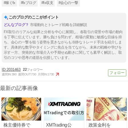
#稼ぐfx
#fxブログ
#fx収支
#会心の一撃
このブログのここがポイント
市場動向とトレード戦略を詳細解説
FX取引のリアルな結果と分析を中心に展開し、各取引の背景や市場の動向
を丁寧に伝えています。勝ち負けを問わず、相場の変動に敏感な目線を持
ち、会心の一撃を狙う姿勢を貫きながらも冷静なトレード手法を紹介しま
す。具体的な数字やタイミングに焦点を当てながら、未来の戦略や学びを
示す一方、突発的な市場介入や予期せぬ動きに関しても素早く解説し、取
引のコツや思考の道筋を伝授しています。
2031463
22
週間IN:
390
週間OUT:
730
月間IN:
1730
最新の記事画像
株主優待券で
XMTrading公
政策金利を