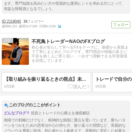
ます。専門知識を高めたい方や実践的な運用ヒントを求める方にとって、
有益な情報源となるでしょう。
2119040
16
週間IN:
210
週間OUT:
290
月間IN:
1030
18
不死鳥トレーダーNAOのFXブログ
初心者が安心して学べるFXをテーマに、基礎から実践ま
で丁寧にまとめたブログです。専門用語や情報の多さに
不安を抱く人に寄り添い、一歩ずつ理解できる学習環境
を目指しています。
【取り組みを振り返るときの視点】未来を考える
10日前
14日前
このブログのここがポイント
投資とトレードの心構えを徹底解説
相場での戦略だけでなく、精神的な側面に重点を置いています。勝ちパタ
ーンをつかむための思考法や心の持ち方、振り返りの習慣など、実践的な
ノウハウを豊富に提供。初心者から上級者まで、長期的に安定した結果を