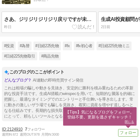
さあ、ジリジリジリジリ戻りですが未だ円高の流れは変わらなさそうです！生成AIでガンガン稼ごう！
昨日
2日前
#投資
#為替
#日経225先物
#fx
#fx初心者
#日経225先物ミニ
#日経225先物取引
#商品先物
このブログのここがポイント
AI連動の即時売買サイン発信
これは相場の騙しや動きを見抜き、安定的に勝利を積み重ねるための革新
的な投資手法です。生成AI搭載のwinspecを用いて、短期的な騰落を的確に
把握し、最適なタイミングでのエントリーと手仕舞いを導き出します。常
に動きの激しいザラ場でも騙しを見抜き、着実に資産を増やす道しるべと
なる仕組みです。長期的な損失取り返しや平穏な利益獲得を目指す投資家
【Tips】気になるブログをフォロー。

にとって、頼もしいツールとなることでしょう。
登録不要。更新を逃さずキャッチ！
閉じる
2124910
7
週間IN:
672
週間OUT:
978
月間IN:
3000