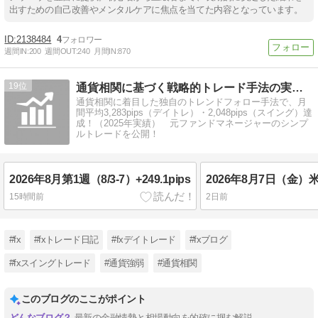
出すための自己改善やメンタルケアに焦点を当てた内容となっています。
2138484
4
週間IN:
200
週間OUT:
240
月間IN:
870
19
通貨相関に基づく戦略的トレード手法の実践LOG
通貨相関に着目した独自のトレンドフォロー手法で、月
間平均3,283pips（デイトレ）・2,048pips（スイング）達
成！（2025年実績） 元ファンドマネージャーのシンプ
ルトレードを公開！
2026年8月第1週（8/3-7）+249.1pips
2026年8月7日（金
15時間前
2日前
#fx
#fxトレード日記
#fxデイトレード
#fxブログ
#fxスイングトレード
#通貨強弱
#通貨相関
このブログのここがポイント
最新の金融情勢と相場動向を的確に掴む解説