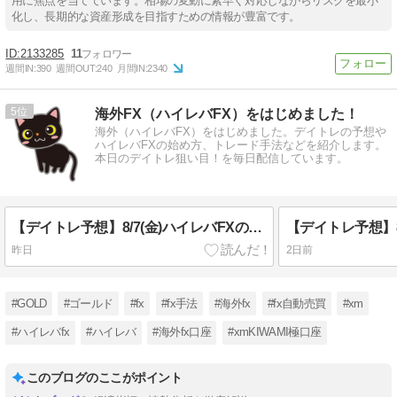
用に焦点を当てています。相場の変動に素早く対応しながらリスクを最小
化し、長期的な資産形成を目指すための情報が豊富です。
2133285
11
週間IN:
390
週間OUT:
240
月間IN:
2340
5
海外FX（ハイレバFX）をはじめました！
海外（ハイレバFX）をはじめました。デイトレの予想や
ハイレバFXの始め方、トレード手法などを紹介します。
本日のデイトレ狙い目！を毎日配信しています。
【デイトレ予想】8/7(金)ハイレバFXの狙い目！
昨日
2日前
#GOLD
#ゴールド
#fx
#fx手法
#海外fx
#fx自動売買
#xm
#ハイレバfx
#ハイレバ
#海外fx口座
#xmKIWAMI極口座
このブログのここがポイント