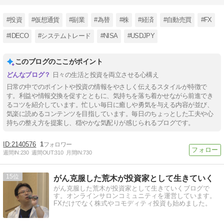
#投資
#仮想通貨
#副業
#為替
#株
#経済
#自動売買
#FX
#IDECO
#システムトレード
#NISA
#USDJPY
このブログのここがポイント
日々の生活と投資を両立させる心構え
日常の中でのポイントや投資の情報をやさしく伝えるスタイルが特徴で
す。利益や情報交換を促すとともに、気持ちを落ち着かせながら前進でき
るコツを紹介しています。忙しい毎日に癒しや勇気を与える内容が並び、
気楽に読めるコンテンツを目指しています。毎日のちょっとした工夫や心
持ちの整え方を提案し、穏やかな気配りが感じられるブログです。
2140576
1
週間IN:
230
週間OUT:
310
月間IN:
730
15
がん克服した荒木が投資家として生きていく
がん克服した荒木が投資家として生きていくブログで
す。オンラインサロンコミュニティを運営しています。
FXだけでなく株式やコモディティ投資も始めました。