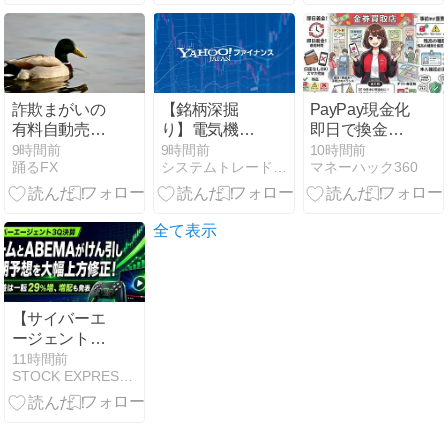
『灰宮先輩は
解説
怖くてかわい
い』3巻発売
記念！『薬屋
のひとりご
と』『ホリミ
詐欺まがいの
【銘柄深掘
PayPay現金化
ヤ』など人気
有料自動売買
り】電気機器
即日で換金す
作もお買い得
ツールに興味
の潮流に乗る
る方法！時
9時間前
9時間前
10時間前
踊るFX
システムトレードとAI副業の記録
マネーハック360
があるんじゃ
か？PHCホー
間・口座なし
ー｜クソザコ
ルディングス
でも可能？
FX
（6523）が取
り込むべき成
全て表示
長エンジン
【サイバーエ
ージェント3Q
決算】ゲーム
11時間前
STOCK EXPRESS【株式特急】
とABEMAが
けん引し通期
予想を大幅上
方修正！純利