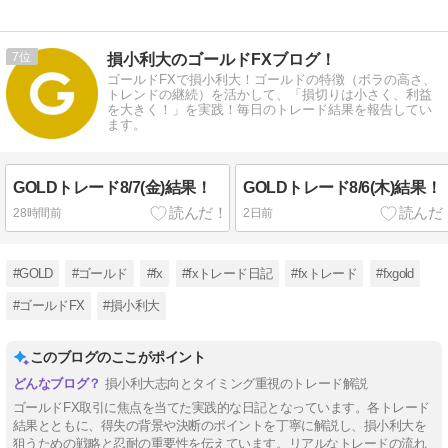
益は一転29％
増、増配も発
表
7
損小利大のゴールドFXブログ！
ゴールドFXで損小利大！ゴールドの特徴（ボラの高さ、
トレンドの継続）を活かして、「損切りは小さく、利益
を大きく！」を実践！毎日のトレード結果を報告してい
ます。
GOLDトレード8/7(金)結果！
GOLDトレード8/6(木)結果！
28時間前
2日前
#GOLD
#ゴールド
#fx
#fxトレード日記
#fxトレード
#fxgold
#ゴールドFX
#損小利大
このブログのここがポイント
損小利大志向とタイミング重視のトレード解説
ゴールドFX取引に焦点を当てた実践的な日記となっています。各トレード
結果とともに、得失の背景や決断のポイントを丁寧に解説し、損小利大を
狙うための戦略と忍耐の重要性を伝えています。リアルなトレードの流れ