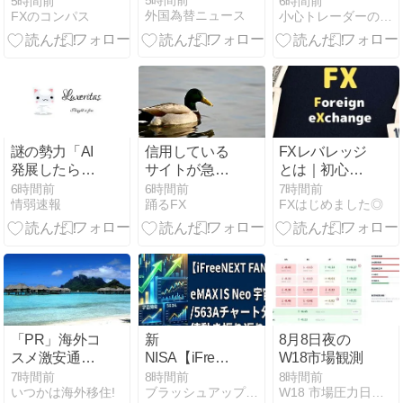
5時間前
5時間前
6時間前
外国為替ニュース
FXのコンパス
小心トレーダーの溜め息
トレード解説
(8/3～7)
謎の勢力「AI
信用している
FXレバレッジ
発展したらお
サイトが急に
とは｜初心者
前らは皆クビ
「スキャルが
が現金取引で
6時間前
6時間前
7時間前
情弱速報
踊るFX
FXはじめました◎
になるわ」→
おすすめ」と
理解すべき基
未だかつてAI
言い出して、
本
のせいで失業
おいらの気持
したG民が0人
ちがひっくり
の理由
返ったんじゃ
｜クソザコFX
「PR」海外コ
新
8月8日夜の
スメ激安通販
NISA【iFreeNEXT
W18市場観測
ベティーズビ
FANG+】ｅＭ
7時間前
8時間前
8時間前
いつかは海外移住!
ブラッシュアップスキルCOZY日記
W18 市場圧力日記｜世界市場の圧力を読む観測メモ
ューティー
ＡＸＩＳ Ｎｅ