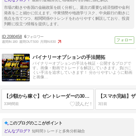
市場の動きや各国の金融政策を鋭く分析し、週次の重要な経済指標や金利
発表をこと細かに伝えます。中東情勢や地政学リスク、中央銀行の動きに
焦点を当てつつ、相関関係やトレンドをわかりやすく解説しており、投資
判断に役立つ情報を提供します。
2080458
6
週間IN:
180
週間OUT:
500
月間IN:
830
20
バイナリーオプションの手法開拓
バイナリーオプションの手法を検証・公開するブログで
す。画像・動画でトレードを解説していきます。負けに
くい手法を追求していきます！ 分かりやすいように動画
と画像…
【少額から稼ぐ】ゼントレーダーの30秒取引で勝率アップ！マルチタイムフレーム分析のコツ大公開
33時間前
3日前
このブログのここがポイント
短時間トレードと多角分析融合