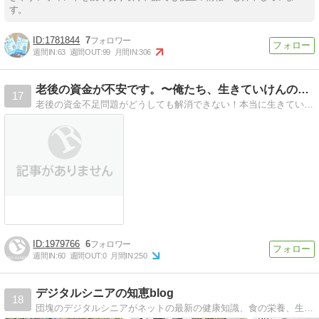
す。
1781844
7
週間IN:
63
週間OUT:
99
月間IN:
306
老後の資金が不安です。〜俺たち、生きていけんの！？〜
17
老後の資金不足問題がどうしても解消できない！本当に生きていけんの！？この恐怖から抜け出すために必死の勉強＆対策を始めました！少しずつ希望の光も見えてきた！かも？
1979766
6
週間IN:
60
週間OUT:
0
月間IN:
250
デジタルシニアの知恵blog
18
団塊のデジタルシニアがネットの最新の健康知識、食の栄養、生活習慣など健康に良いことをまとめています。「おばあさんの知恵袋」もブラッシュアップしなくちゃね。