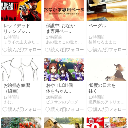
行って来た
ぞ！
レッドデッド
保護中: おなか
ベーグル
リデンプショ
ま専用ページ |
ン2をチャプ
Y.T様
17時間前
15時間前
17時間前
徒然なるままに
ミライの主夫みたいな日常と散歩の日記ブログ
あの世とこの世とその狭間で・萬里は祈祷師(by.萬屋事務局)
ター３から再
開するぞ
お絵描き練習
おや！LOH個
40度の日常を
（線画）
体をちゃんと
往く
作ってない！
17時間前
18時間前
18時間前
えむ。
ピヌサンのブログ
境界線のアトリエ -The Muted World-