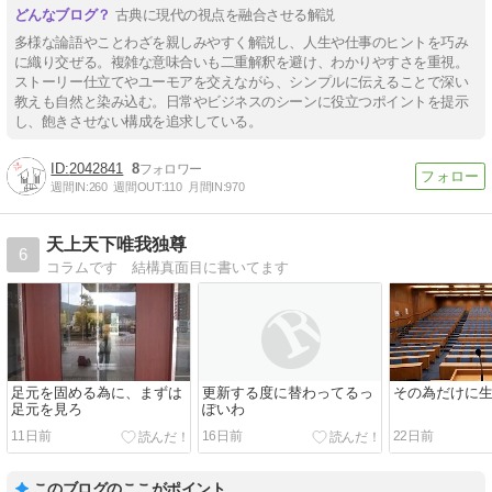
古典に現代の視点を融合させる解説
多様な論語やことわざを親しみやすく解説し、人生や仕事のヒントを巧み
に織り交ぜる。複雑な意味合いも二重解釈を避け、わかりやすさを重視。
ストーリー仕立てやユーモアを交えながら、シンプルに伝えることで深い
教えも自然と染み込む。日常やビジネスのシーンに役立つポイントを提示
し、飽きさせない構成を追求している。
2042841
8
週間IN:
260
週間OUT:
110
月間IN:
970
天上天下唯我独尊
6
コラムです 結構真面目に書いてます
足元を固める為に、まずは
更新する度に替わってるっ
その為だけに
足元を見ろ
ぽいわ
11日前
16日前
22日前
このブログのここがポイント