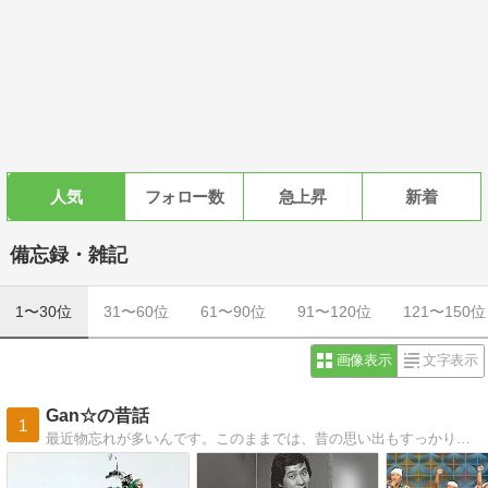
人気
フォロー数
急上昇
新着
備忘録・雑記
1〜30位
31〜60位
61〜90位
91〜120位
121〜150位
画像表示
文字表示
Gan☆の昔話
1
最近物忘れが多いんです。このままでは、昔の思い出もすっかり忘れてしまうかもしれないので、ここに書いておくことにしました。