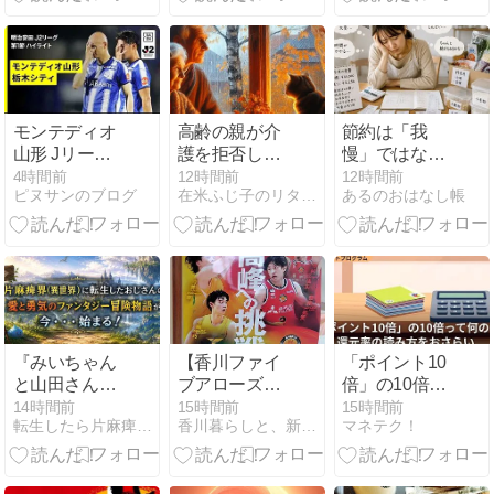
モンテディオ
高齢の親が介
節約は「我
山形 Jリーグ
護を拒否した
慢」ではなく
初のホーム開
ら？セルフ・
「選択」――
4時間前
12時間前
12時間前
ピヌサンのブログ
在米ふじ子のリタイア生活徒然日記と備忘録
あるのおはなし帳
幕戦は2-0の快
ネグレクトと
年間20万円節
勝！
家族の難しい
約の本当のポ
決断
イント
『みいちゃん
【香川ファイ
「ポイント10
と山田さん』
ブアローズ】
倍」の10倍っ
炎上で考えた
昨シーズンに
て何の10倍？
14時間前
15時間前
15時間前
転生したら片麻痺だった件
香川暮らしと、新NISAを1,800万円積み立てる猫
マネテク！
「障害を描
引き続き、ポ
還元率の読み
く」というこ
スター貼りボ
方をおさらい
と
ランティアへ