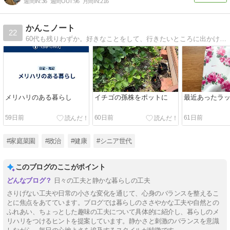
週間IN:
36
週間OUT:
96
月間IN:
216
かんこノート
22
60代も残りわずか。好きなことをして、行きたいところに出かけて・・・と思うけれど、なかなか家から離れられない。そんなシニア世代の雑記ブログです。
メリハリのある暮らし
イチゴの孫株をポットに
最近あったラ
59日前
60日前
61日前
#家庭菜園
#政治
#健康
#シニア世代
このブログのここがポイント
日々の工夫と静かな暮らしの工夫
さりげない工夫や日常の小さな変化を通じて、心身のバランスを整えるこ
とに焦点をあてています。ブログでは暮らしのささやかな工夫や自然との
ふれあい、ちょっとした趣味の工夫について具体的に紹介し、暮らしのメ
リハリをつけるヒントを提案しています。静かさと刺激のバランスを意識