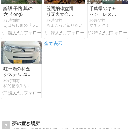
論語 子路 其の
笠間納涼盆踊
千葉県のキャ
六《long》
り花火大会
ッシュレス還
2026はどこで
元が8月30日
27時間前
29時間前
30時間前
tyjはらしまの『ヲタわ無れ！（お戯れ）』
ちょこっと知りたい
マネテク！
見る？穴場・
まで。5決済
駐車場・アク
フル活用で最
セスと混雑回
大15,000円相
避のポイント
当が戻ります
全て表示
駐車場の料金
システム 2026
年8月
30時間前
私的物欲生活｡
夢の置き場所
7