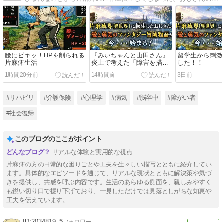
腰にピキッ！HPを削られる
『みいちゃんと山田さん』
留学生から刺
片麻痺生活
炎上で考えた「障害を描
した！！
く」ということ
1時間20分前
14時間前
3日前
#リハビリ
#介護保険
#心理学
#病気
#脳卒中
#障がい者
#社会復帰
このブログのここがポイント
リアルな体験と実用的な視点
片麻痺の方の日常的な困りごとや工夫を生々しい描写とともに紹介してい
ます。具体的なエピソードを通じて、リアルな現状とともに解決策や気づ
きを提供し、共感を呼ぶ内容です。生活のあらゆる側面を、親しみやすく
も鋭い切り口で掘り下げており、一見しただけでは見落としがちな知恵や
工夫を伝えています。
2034819
5