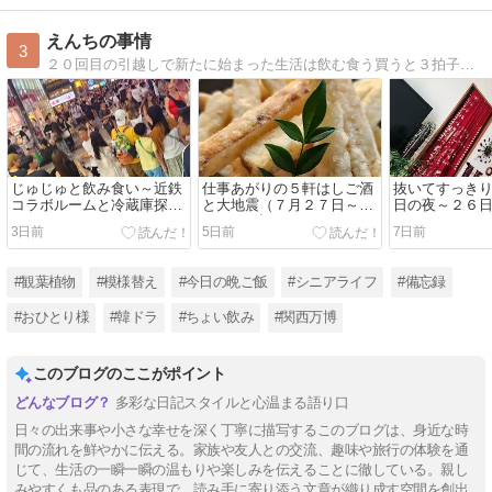
えんちの事情
3
２０回目の引越しで新たに始まった生活は飲む食う買うと３拍子最高のロケーションです。老後がまた楽しくなりそうな気配しかありません。いつも、最後のポチッとな、ありがとう。
じゅじゅと飲み食い～近鉄
仕事あがりの５軒はしご酒
抜いてすっき
コラボルームと冷蔵庫探し
と大地震（７月２７日～２
日の夜～２６
～（７月２９日～３１日の
８日の日記）
3日前
5日前
7日前
日記）
#観葉植物
#模様替え
#今日の晩ご飯
#シニアライフ
#備忘録
#おひとり様
#韓ドラ
#ちょい飲み
#関西万博
このブログのここがポイント
多彩な日記スタイルと心温まる語り口
日々の出来事や小さな幸せを深く丁寧に描写するこのブログは、身近な時
間の流れを鮮やかに伝える。家族や友人との交流、趣味や旅行の体験を通
じて、生活の一瞬一瞬の温もりや楽しみを伝えることに徹している。親し
みやすくも品のある表現で、読み手に寄り添う文章が織り成す空間を創出