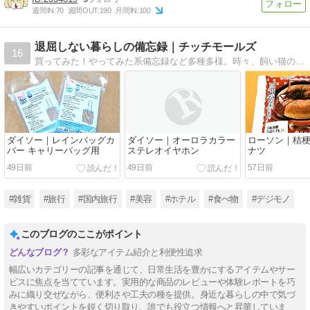
週間IN:
70
週間OUT:
190
月間IN:
100
退屈しない暮らしの備忘録｜チッチモールズ
16
買ってみた！やってみた系備忘録など多種多様。時々、飼い猫の話も
ダイソー｜レインバッグカ
ダイソー｜オーロラカラー
ローソン｜桔
バー キャリーバッグ用
ステレオイヤホン
ナツ
49日前
49日前
57日前
#雑貨
#旅行
#国内旅行
#美容
#ホテル
#食べ物
#デジモノ
このブログのここがポイント
多彩なアイテム紹介と利便性追求
幅広いカテゴリーの記事を通じて、日常生活を豊かにするアイテムやサー
ビスに焦点を当てています。実用的な商品のレビューや体験レポートを巧
みに織り交ぜながら、便利さや工夫の種を提供。身近な暮らしの中で気づ
きやすいポイントを鋭く切り取り、誰でも役立つ情報へと昇華していま