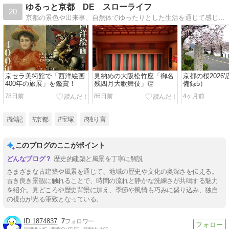
ゆるっと京都 DE スローライフ
20
京都の景色や出来事、自然体でゆったりとした生活を通じて感じたことなどについて書いている雑記ブログです。
京セラ美術館で「西洋絵画
見納めの大阪松竹座「御名
京都の桜2026
400年の旅展」を鑑賞！
残四月大歌舞伎」👏
備録5）
78日前
86日前
4ヶ月前
#雑記
#京都
#宝塚
#独り言
このブログのここがポイント
歴史的建築と風景を丁寧に解説
さまざまな古建築や風景を通じて、地域の歴史や文化の奥深さを伝える。
古き良き景観に触れることで、時間の流れと静かな洗練さが共鳴する魅力
を紹介。見どころや歴史背景に加え、季節や風情も巧みに盛り込み、独自
の視点が光る筆致となっている。
1874837
7