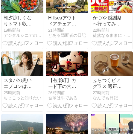
朝夕涼しくな
Hillseaアウト
かつや 感謝祭
りトマト収穫
ドアチェアを
へ行ってみた
も終盤かな｜
購入して使っ
＠名古屋市中
19時間前
21時間前
22時間前
デジタルシニアの知恵blog
とある隠匿者の日記
徒然なるままに・・・私的備忘録
畑メモ
てみた結果、
区
コスパ最強だ
った話
スタバの黒い
【有楽町】ガ
ふらつくビア
エプロンはす
ード下の穴場
グラス 適正飲
ごい？色ごと
「うなぎのお
酒 使い方
25時間前
26時間前
27時間前
ちょこっと知りたい
吾輩は牛である
なんでも日記
の違いと星の
宿」を哲学す
意味を初心者
る牛モウモウ
向けに紹介
が往く。丑の
日イブに迫る
コスパと温熱
の真理