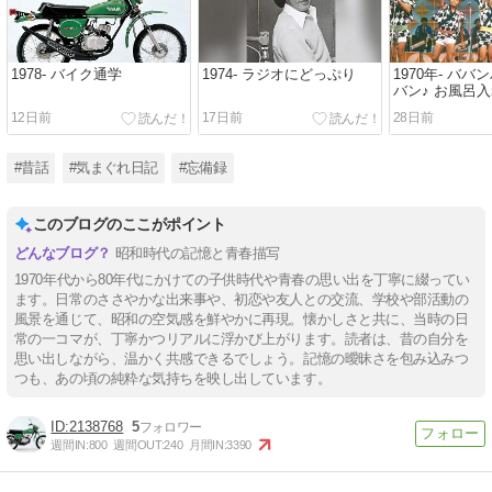
1978- バイク通学
1974- ラジオにどっぷり
1970年- ババ
バン♪ お風呂
12日前
17日前
28日前
#昔話
#気まぐれ日記
#忘備録
このブログのここがポイント
昭和時代の記憶と青春描写
1970年代から80年代にかけての子供時代や青春の思い出を丁寧に綴ってい
ます。日常のささやかな出来事や、初恋や友人との交流、学校や部活動の
風景を通じて、昭和の空気感を鮮やかに再現。懐かしさと共に、当時の日
常の一コマが、丁寧かつリアルに浮かび上がります。読者は、昔の自分を
思い出しながら、温かく共感できるでしょう。記憶の曖昧さを包み込みつ
つも、あの頃の純粋な気持ちを映し出しています。
2138768
5
週間IN:
800
週間OUT:
240
月間IN:
3390