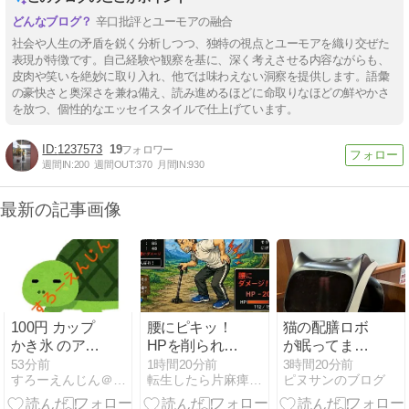
辛口批評とユーモアの融合
社会や人生の矛盾を鋭く分析しつつ、独特の視点とユーモアを織り交ぜた
表現が特徴です。自己経験や観察を基に、深く考えさせる内容ながらも、
皮肉や笑いを絶妙に取り入れ、他では味わえない洞察を提供します。語彙
の豪快さと奥深さを兼ね備え、読み進めるほどに命取りなほどの鮮やかさ
を放つ、個性的なエッセイスタイルで仕上げています。
1237573
19
週間IN:
200
週間OUT:
370
月間IN:
930
最新の記事画像
100円 カップ
腰にピキッ！
猫の配膳ロボ
かき氷 のアイ
HPを削られる
が眠ってまし
スはなぜ丸く
片麻痺生活
た
53分前
1時間20分前
3時間20分前
すろーえんじん＠らんだむ
転生したら片麻痺だった件
ピヌサンのブログ
て、なぜ混ざ
らないのか