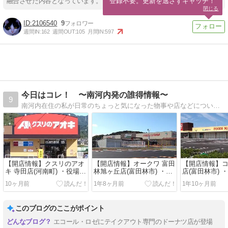
登録不要。更新を逃さずキャッチ！
融合させた内容となっています。
閉じる
2106540
9
週間IN:
162
週間OUT:
105
月間IN:
597
今日はコレ！ 〜南河内発の誰得情報〜
9
南河内在住の私が日常のちょっと気になった物事や店などについて記した雑記帳です。
【開店情報】クスリのアオ
【開店情報】オークワ 富田
【開店情報】コ
キ 寺田店(河南町) ・役場の
林旭ヶ丘店(富田林市) ・あ
店(富田林市) 
近くにドラッグストアがオ
の“喜志駅周辺”に大型スー
ホール(富田林
10ヶ月前
1年8ヶ月前
1年10ヶ月前
ープン
パーがオープン
南側にオープ
このブログのここがポイント
エコール・ロゼにテイクアウト専門のドーナツ店が登場