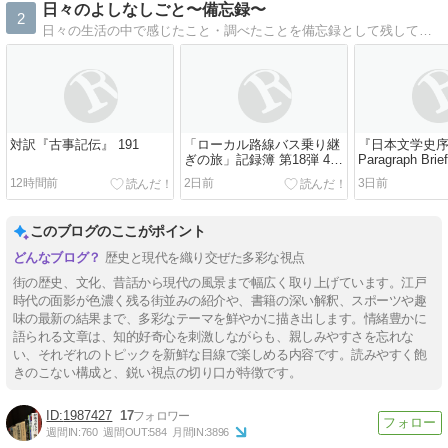
日々のよしなしごと〜備忘録〜
2
日々の生活の中で感じたこと・調べたことを備忘録として残しています。
対訳『古事記伝』 191
「ローカル路線バス乗り継
『日本文学史
ぎの旅」記録簿 第18弾 4日
Paragraph Bri
目
の反応」②
12時間前
2日前
3日前
このブログのここがポイント
歴史と現代を織り交ぜた多彩な視点
街の歴史、文化、昔話から現代の風景まで幅広く取り上げています。江戸
時代の面影が色濃く残る街並みの紹介や、書籍の深い解釈、スポーツや趣
味の最新の結果まで、多彩なテーマを鮮やかに描き出します。情緒豊かに
語られる文章は、知的好奇心を刺激しながらも、親しみやすさを忘れな
い、それぞれのトピックを新鮮な目線で楽しめる内容です。読みやすく飽
きのこない構成と、鋭い視点の切り口が特徴です。
1987427
17
週間IN:
760
週間OUT:
584
月間IN:
3896