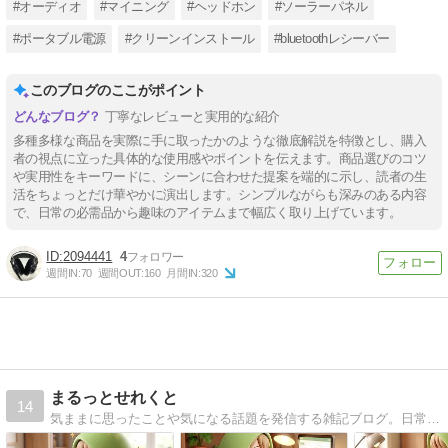
#オーディオ
#マイニング
#ヘッドホン
#ソーラーパネル
#ポータブル電源
#クリーンインストール
#bluetoothレシーバー
このブログのここがポイント
丁寧なレビューと実用的な紹介
多種多様な商品を実際に手に取ったかのような徹底解説を特徴とし、購入
者の視点に立った具体的な使用感やポイントを伝えます。商品選びのコツ
や実用性をキーワードに、シーンに合わせた提案を端的に示し、読者の生
活をちょっとだけ華やかに演出します。シンプルながらも深みのある内容
で、日常の必需品から趣味のアイテムまで幅広く取り上げています。
2094441
4
週間IN:
70
週間OUT:
160
月間IN:
320
まるっとせれくと
14
気ままに思ったことや気になる話題を発信する雑記ブログ。日常の小ネタや役立つ情報をゆるく書いています！気軽に読んでいってください。