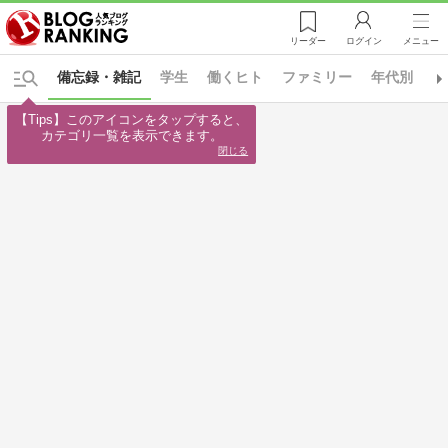
リーダー
ログイン
メニュー
備忘録・雑記
学生
働くヒト
ファミリー
年代別
日
【Tips】このアイコンをタップすると、

カテゴリ一覧を表示できます。
閉じる