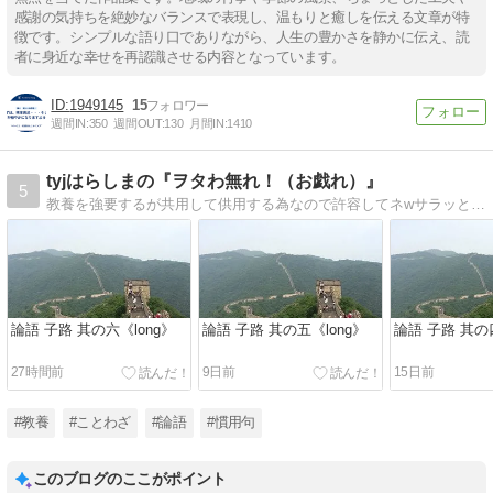
感謝の気持ちを絶妙なバランスで表現し、温もりと癒しを伝える文章が特
徴です。シンプルな語り口でありながら、人生の豊かさを静かに伝え、読
者に身近な幸せを再認識させる内容となっています。
1949145
15
週間IN:
350
週間OUT:
130
月間IN:
1410
tyjはらしまの『ヲタわ無れ！（お戯れ）』
5
教養を強要するが共用して供用する為なので許容してネwサラッと読めるブログだゼ 覗いていかんかい！
論語 子路 其の六《long》
論語 子路 其の五《long》
論語 子路 其の四
27時間前
9日前
15日前
#教養
#ことわざ
#論語
#慣用句
このブログのここがポイント