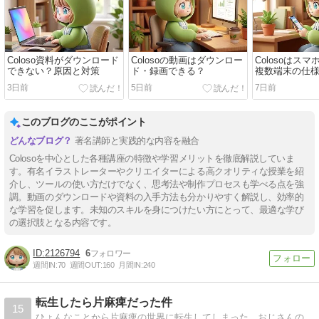
Coloso資料がダウンロード
Colosoの動画はダウンロー
Colosoはス
できない？原因と対策
ド・録画できる？
複数端末の仕
3日前
5日前
7日前
このブログのここがポイント
著名講師と実践的な内容を融合
Colosoを中心とした各種講座の特徴や学習メリットを徹底解説していま
す。有名イラストレーターやクリエイターによる高クオリティな授業を紹
介し、ツールの使い方だけでなく、思考法や制作プロセスも学べる点を強
調。動画のダウンロードや資料の入手方法も分かりやすく解説し、効率的
な学習を促します。未知のスキルを身につけたい方にとって、最適な学び
の選択肢となる内容です。
2126794
6
週間IN:
70
週間OUT:
160
月間IN:
240
転生したら片麻痺だった件
15
ひょんなことから片麻痺の世界に転生してしまった、おじさんの愛と勇気の奮闘記です！