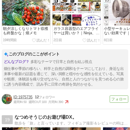
朝夕涼しくなりトマト収穫
ガラス容器型のエアフライ
小型サーキュ
も終盤かな｜畑メモ
ヤーは買いか？｜Ninja、エ
ない効果です
ペイオスどっち？
FF-SQ862TC-
19時間前
2日前
8日前
このブログのここがポイント
多彩なテーマで日常と自然を結ぶ視点
畑仕事や季節の移ろい、科学と自然の調和をテーマにしており、身近な出
来事や最新の話題を通じて、深い洞察と穏やかな感性を伝えている。写真
や観察、体験談を織り交ぜながら、自然と人のつながりを見つめる心の旅
に誘う内容構成で、読み手に日常の奇跡を気付かせる。
1975735
12
週間IN:
50
週間OUT:
100
月間IN:
390
なつめそうじのお遊び場DX。
19
散歩を「旅」と言っています。フィギュア撮影＆レビューの時は記事のテンションが高めです。最近は神社やお寺を撮影しています。ちょー楽しい。「夏目 宗侍（なつめ そうじ）」と申します。前世はネコです。雑多なブログだよ。