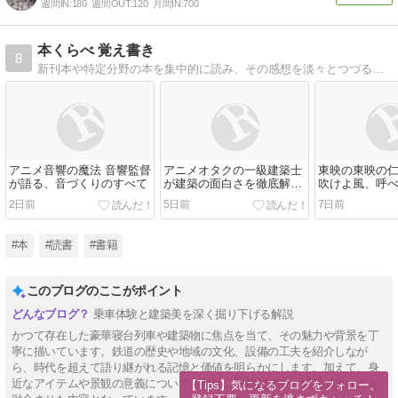
週間IN:
180
週間OUT:
120
月間IN:
700
本くらべ 覚え書き
8
新刊本や特定分野の本を集中的に読み、その感想を淡々とつづるという 自分向け書評とも言えるブログです。その本の特色をメインに記録します。
アニメ音響の魔法 音響監督
アニメオタクの一級建築士
東映の東映の
が語る、音づくりのすべて
が建築の面白さを徹底解剖
吹けよ風、呼
する本。
2日前
5日前
7日前
#本
#読書
#書籍
このブログのここがポイント
乗車体験と建築美を深く掘り下げる解説
かつて存在した豪華寝台列車や建築物に焦点を当て、その魅力や背景を丁
寧に描いています。鉄道の歴史や地域の文化、設備の工夫を紹介しなが
ら、時代を超えて語り継がれる記憶と価値を明らかにします。加えて、身
近なアイテムや景観の意義についても触れ、知的好奇心と情景の豊かさを
【Tips】気になるブログをフォロー。
