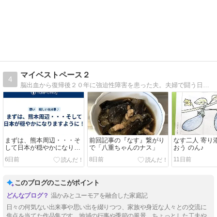
マイベストペース２
4
脳出血から復帰後２０年に強迫性障害を患った夫。夫婦で闘う日々（含：介護保険やリハビリ関係）と、2017年還暦で３０年ぶりに復活した自動車運転のこと等を綴ります。
まずは、熊本周辺・・・そ
前回記事の『なす』繋がり
なす二人 寄り
して日本が穏やかになりま
で「八重ちゃんのナス」
おう のん♪
すように！
6日前
8日前
11日前
このブログのここがポイント
温かみとユーモアを融合した家庭記
日々の何気ない出来事や思い出を綴りつつ、家族や身近な人々との交流に
焦点を当てた作品集です。地域の行事や季節の風景、ちょっとした工夫や