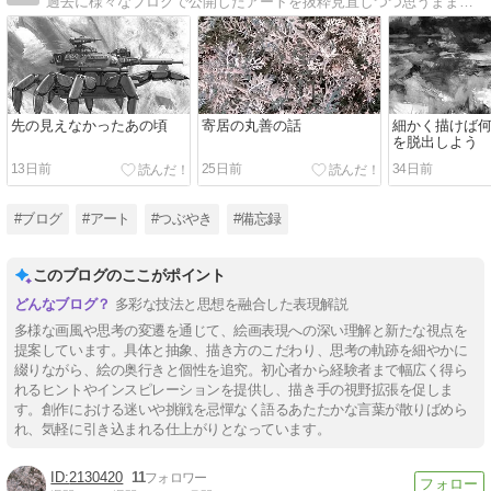
過去に様々なブログで公開したアートを抜粋見直しつつ思うままの散文を記しています
先の見えなかったあの頃
寄居の丸善の話
細かく描けば何
を脱出しよう
13日前
25日前
34日前
#ブログ
#アート
#つぶやき
#備忘録
このブログのここがポイント
多彩な技法と思想を融合した表現解説
多様な画風や思考の変遷を通じて、絵画表現への深い理解と新たな視点を
提案しています。具体と抽象、描き方のこだわり、思考の軌跡を細やかに
綴りながら、絵の奥行きと個性を追究。初心者から経験者まで幅広く得ら
れるヒントやインスピレーションを提供し、描き手の視野拡張を促しま
す。創作における迷いや挑戦を忌憚なく語るあたたかな言葉が散りばめら
れ、気軽に引き込まれる仕上がりとなっています。
2130420
11