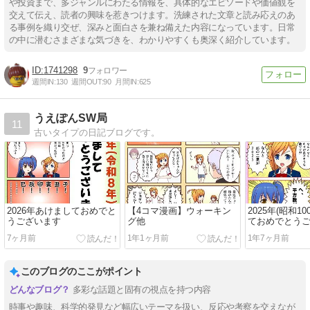
や投資まで、多ジャンルにわたる情報を、具体的なエピソードや価値観を
交えて伝え、読者の興味を惹きつけます。洗練された文章と読み応えのあ
る事例を織り交ぜ、深みと面白さを兼ね備えた内容になっています。日常
の中に潜むさまざまな気づきを、わかりやすくも奥深く紹介しています。
1741298
9
週間IN:
130
週間OUT:
90
月間IN:
625
うえぽんSW局
11
古いタイプの日記ブログです。
2026年あけましておめでと
【4コマ漫画】ウォーキン
2025年(昭和1
うございます
グ他
ておめでとう
7ヶ月前
1年1ヶ月前
1年7ヶ月前
このブログのここがポイント
多彩な話題と固有の視点を持つ内容
時事や趣味、科学的発見など幅広いテーマを扱い、反応や考察を交えなが