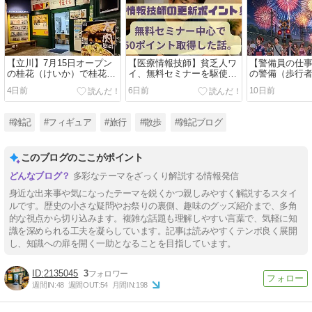
【立川】7月15日オープン
【医療情報技師】貧乏人ワ
【警備員の仕
の桂花（けいか）で桂花ラ
イ、無料セミナーを駆使し
の警備（歩行
ーメン（930円）を食べて
て医療情報技師の更新ポイ
はどんなこと
4日前
6日前
10日前
きたよ！|マー油って旨い！
ント50ポイントを取得｜17
のか？花火は
チャーシューも旨い！【ラ
回参加・セミナー参加費は
ーメンスクエア】
4,000円だった
#雑記
#フィギュア
#旅行
#散歩
#雑記ブログ
このブログのここがポイント
多彩なテーマをざっくり解説する情報発信
身近な出来事や気になったテーマを鋭くかつ親しみやすく解説するスタイ
ルです。歴史の小さな疑問やお祭りの裏側、趣味のグッズ紹介まで、多角
的な視点から切り込みます。複雑な話題も理解しやすい言葉で、気軽に知
識を深められる工夫を凝らしています。記事は読みやすくテンポ良く展開
し、知識への扉を開く一助となることを目指しています。
2135045
3
週間IN:
48
週間OUT:
54
月間IN:
198