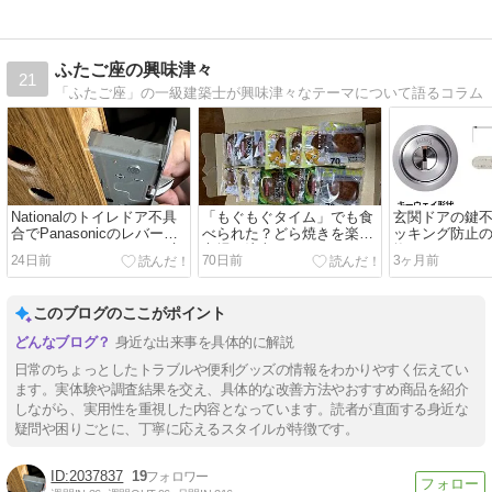
ふたご座の興味津々
21
「ふたご座」の一級建築士が興味津々なテーマについて語るコラム
Nationalのトイレドア不具
「もぐもぐタイム」でも食
玄関ドアの鍵
合でPanasonicのレバーハ
べられた？どら焼きを楽天
ッキング防止の
ンドルとラッチケースに交
市場で注文！
換！
24日前
70日前
3ヶ月前
換！
このブログのここがポイント
身近な出来事を具体的に解説
日常のちょっとしたトラブルや便利グッズの情報をわかりやすく伝えてい
ます。実体験や調査結果を交え、具体的な改善方法やおすすめ商品を紹介
しながら、実用性を重視した内容となっています。読者が直面する身近な
疑問や困りごとに、丁寧に応えるスタイルが特徴です。
2037837
19