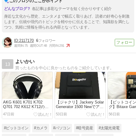
このブログのここがポイント
各記事は多彩なテーマを短く分かりやすく紹介
身近な文化から歴史、エンタメまで幅広く取りあげ、読者の好奇心を刺激
します。伝統や現代のトピックを軽やかに伝えることで、知識欲を満たし
つつ、気軽に情報を得られる内容となっています。
2117170
6
週間IN:
75
週間OUT:
48
月間IN:
291
よいかい
13
買ったものを中心に良かったものをご紹介しています。
AKG K601 K701 K702
【ジャクリ】Jackery Solar
【ビットコイ
Q701 702 K612 K712のイ
Generator 1500 Newでアマ
グ】Bitaxe Ga
ヤーパッドをお安く交換！
ゾンで買った格安ソーラー
封レビュー
47日前
53日前
56日前
パネルが使えたよ
#ビットコイン
#カメラ
#パソコン
#暗号資産
#太陽光発電