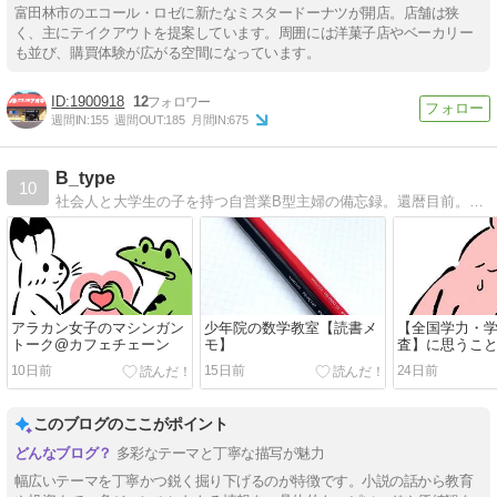
富田林市のエコール・ロゼに新たなミスタードーナツが開店。店舗は狭
く、主にテイクアウトを提案しています。周囲には洋菓子店やベーカリー
も並び、購買体験が広がる空間になっています。
1900918
12
週間IN:
155
週間OUT:
185
月間IN:
675
B_type
10
社会人と大学生の子を持つ自営業B型主婦の備忘録。還暦目前。投資・読書・パン焼きの記録など。
アラカン女子のマシンガン
少年院の数学教室【読書メ
【全国学力・
トーク@カフェチェーン
モ】
査】に思うこ
10日前
15日前
24日前
このブログのここがポイント
多彩なテーマと丁寧な描写が魅力
幅広いテーマを丁寧かつ鋭く掘り下げるのが特徴です。小説の話から教育