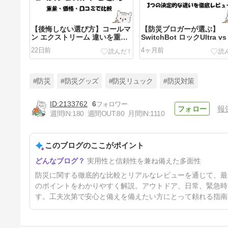
【後悔しない選び方】コールマ
【防災ブロガーが選ぶ】
ン エクストリーム 違いを重
SwitchBot ロックUltra vs
量・価格・口コミで比較
3つの決定的な違いを徹底
22日前
4ヶ月前
ュー
#防災
#防災グッズ
#防災リュック
#防災対策
2133762
6
報
週間IN:
180
週間OUT:
80
月間IN:
1110
【防災にも使える！】SOTO
ST-310とST-340の違い3選｜
レビュー・口コミ・評判まとめ
このブログのここがポイント
5ヶ月前
実用性と信頼性を兼ね備えた多面性
防災に関する徹底的な比較とリアルなレビューを通じて、最
のポイントをわかりやすく解説。アウトドア、日常、緊急時
す。工夫次第で安心と備えを備えたい方にとって頼れる指南