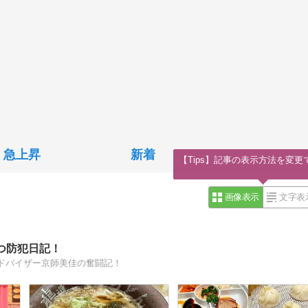
急上昇
新着
【Tips】記事の表示方法を変更
画像表示
文字表
つ防犯日記！
ドバイザー京師美佳の奮闘記！