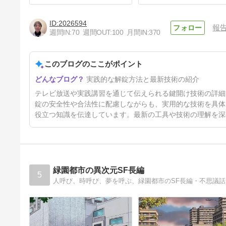
2026594
報
週間IN:
70
週間OUT:
100
月間IN:
370
このブログのここがポイント
「不動産関係向けの鍵管理講
実践的な解錠方法と最新技術の紹介
座」も実施しています。
8ヶ月前
テレビ放送や実践講習を通じて伝えられる鍵開け技術の詳細
錠の安全性や合法性に配慮しながらも、実用的な技術を具体
役立つ知識を伝達しています。最新の工具や技術の理解を深
緑園都市の異次元SF長編
5
人呼び、時呼び、夢を呼ぶ、緑園都市のSF長編・不思議話