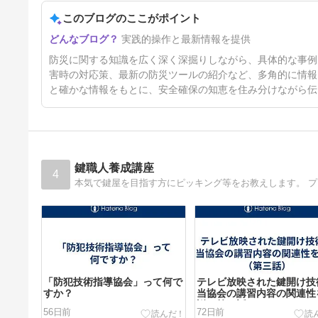
【防災語句索引】け行
2026.8.4更新
このブログのここがポイント
実践的操作と最新情報を提供
防災に関する知識を広く深く深掘りしながら、具体的な事例
害時の対応策、最新の防災ツールの紹介など、多角的に情報
と確かな情報をもとに、安全確保の知恵を住み分けながら伝
鍵職人養成講座
4
「防犯技術指導協会」って何で
テレビ放映された鍵開け技
すか？
当協会の講習内容の関連性
説（第三話）
56日前
72日前