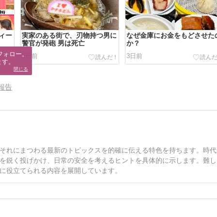
ィー
実家のある街で、刃物持つ男に
なぜ金庫にお金をもどさせた
警官が発砲 男は死亡
か？
フォロー。

2日前
3日前
ます。
閉じる
報告
それにまつわる最新のトピックスを的確に伝える特色を持ちます。時代
を鋭く投げかけ、日常の安全を考えるヒントを具体的に示します。難し
に役立てられる内容を展開しています。