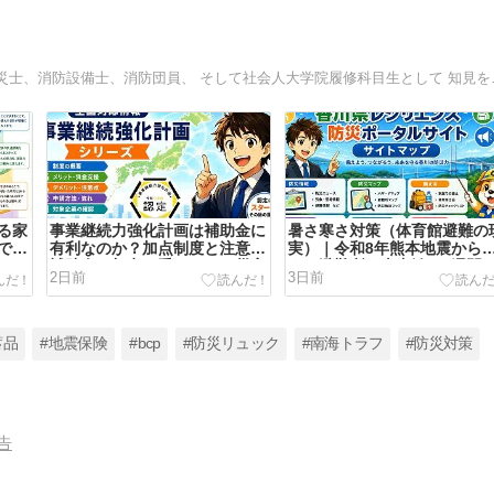
備えは愛だ！日本の防災と海外の
る家
事業継続力強化計画は補助金に
暑さ寒さ対策（体育館避難の
で支
有利なのか？加点制度と注意点
実）｜令和8年熊本地震から
ける
補助金の加点を受けても、災害
える避難所と車中泊の1週間 
2日前
3日前
家族
対応力が加点されるわけではな
香川レジリエンス防災ポータ
す個
い―「全国対応情報」事業継続
サイト 2026.8.4更新
新
力強化計画シリーズ 2026.8.5
更新
蓄品
#地震保険
#bcp
#防災リュック
#南海トラフ
#防災対策
告