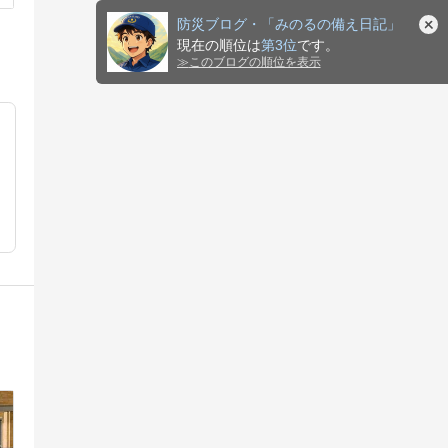
防災ブログ・「みのるの備え日記」
現在の順位は
第3位
です。
≫
このブログの順位を表示