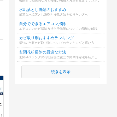
梅雨前に効果的なカビ掃除の場所と方法を教えてください
水垢落とし洗剤のおすすめ
最適な水垢落とし洗剤と掃除方法を知りたい方へ
自分でできるエアコン掃除
エアコンのカビ掃除方法と予防策についての簡単な解説
カビ取り剤おすすめランキング
最強の市販カビ取り剤についてのランキングと選び方
玄関花粉掃除の最適な方法
玄関やベランダの花粉除去に役立つ簡単掃除法を紹介します。
ン回しなどの、さまざまな解錠技術等をお教え致します。 マンツーマンで指導しますから、短期間で効率良く習得可能です。
続きを表示
と
解