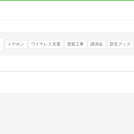
検索
イヤホン
ワイヤレス充電
塗装工事
講演会
防災グッズ