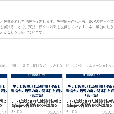
と解説を通じて理解を促進します。災害情報の活用法、BCPの導入や災
を届けることで、実務に役立つ知識を提供しています。常に最新の動き
えることを心掛けています。
本気で鍵屋を目指す方にピッキング等をお教えします。 プロのカギ職人（別名：鍵師など）に必要な、ピッキング・サムター
術と
テレビ放映された鍵開け技術と
テレビ放映された鍵開け技術
を解
当協会の講習内容の関連性を解
当協会の講習内容の関連性を
説（第二話）
説（第一話）
5ヶ月前
6ヶ月前