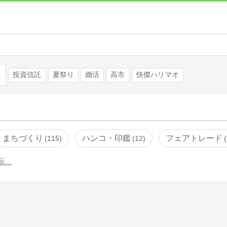
検索
投資信託
夏祭り
婚活
高市
快傑ハリマオ
まちづくり
ハンコ・印鑑
フェアトレード
115
12
示…