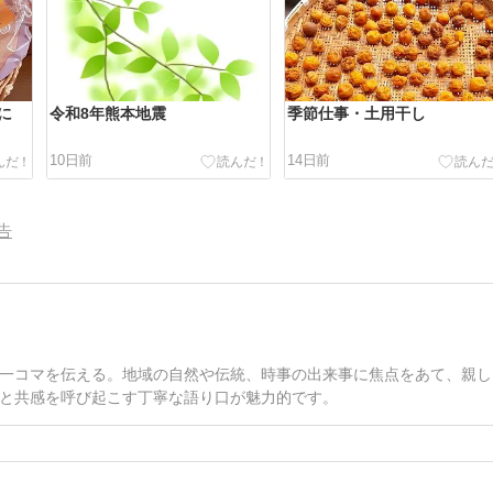
に
令和8年熊本地震
季節仕事・土用干し
10日前
14日前
告
一コマを伝える。地域の自然や伝統、時事の出来事に焦点をあて、親し
と共感を呼び起こす丁寧な語り口が魅力的です。