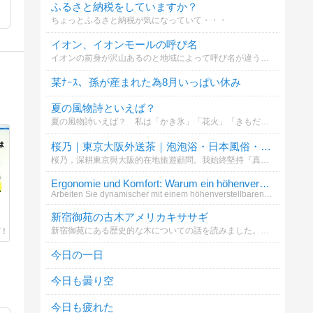
ふるさと納税をしていますか？
ちょっとふるさと納税が気になっていて・・・
イオン、イオンモールの呼び名
イオンの前身が沢山あるのと地域によって呼び名が違うことを知ったのでお聞きしたいです。記入漏れがあったらすみません(*_ _)՞՞この中にない場合はその他へお願い致します
某ﾅｰｽ、孫が産まれた為8月いっぱい休み
夏の風物詩といえば？
夏の風物詩いえば？ 私は「かき氷」「花火」「きもだめし」といったところです (^_^)v
桜乃｜東京大阪外送茶｜泡泡浴・日本風俗・上門服務LINE ID：3sk6 Tg： @Saku62 G
桜乃，深耕東京與大阪的在地旅遊顧問。我始終堅持『真實、透明、安全』的諮詢原則，致力於為每一位貴賓打造最純粹、高品質的深度日本在地體驗。不僅是資源的對接者，更是您旅途中的專業嚮導，讓每一刻都尊榮非凡。諮詢與合作請至：https://gleez
Ergonomie und Komfort: Warum ein höhenverstellbare
Arbeiten Sie dynamischer mit einem höhenverstellbaren Schreibtisch. Bewegung im Alltag wird unterstützt und Sicherheit g
新宿御苑の古木アメリカキササギ
新宿御苑にある歴史的な木についての話を読みました。あなたはこの木の魅力をどう感じますか？
今日の一日
今日も曇り空
今日も疲れた