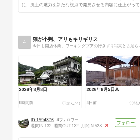
に、風土の魅力を新たな視点で発見させる内容に仕上がって
猫が小判、アリもキリギリス
4
今日も開店休業、ワーキングプアの行きずり写真と舌足ら
2026年8月8日
2026年8月5日♨
9時間前
4日前
1594876
4
週間IN:
132
週間OUT:
132
月間IN:
528