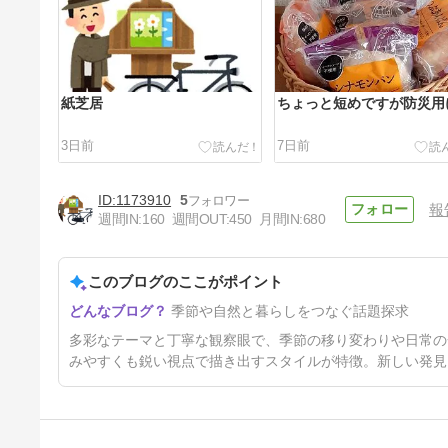
紙芝居
ちょっと短めですが防災用
3日前
7日前
1173910
5
報
週間IN:
160
週間OUT:
450
月間IN:
680
このブログのここがポイント
三角乗り
季節や自然と暮らしをつなぐ話題探求
20日前
多彩なテーマと丁寧な観察眼で、季節の移り変わりや日常の
みやすくも鋭い視点で描き出すスタイルが特徴。新しい発見