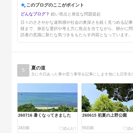
このブログのここがポイント
2026年7月27日♨
鋭い視点と身近な問題提起
13日前
日々のささやかな違和感や社会の奥深さを鋭く見つめる記事
様まで、身近な選択や考え方に焦点を当てながら、静かに問
読者の意識に新たな気づきをもたらす内容となっています。
夏の道
5
主に今日あった事や思う事等を記事にします他にも日常生
260716 暑くなってきました
260615 初夏の上野公園
24日前
55日前