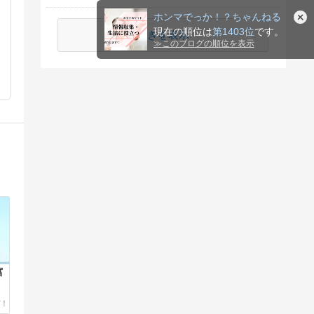
ホンマでっか！？ちゃんねる
現在の順位は
第1403位
です。
続きを表示
≫
このブログの順位を表示
富