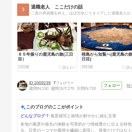
退職老人 ここだけの話
3
二度の再就職を終え、ほぼ完全にリタイアした退職老人が
６５年振りの鹿児島の旅(三日
桜島から知覧へ(鹿児島の
目）
日目)
13日前
28日前
2009239
7
報
週間IN:
150
週間OUT:
270
月間IN:
730
このブログのここがポイント
出雲路・足立美術館～出雲大社
風景描写と旅情が鮮やかに絡む文章
へ（三日目）
77日前
各地の風景や旅先の体験を写実的かつ情緒豊かに伝える特色
る。日常の一コマや風情を繊細に表現し、視覚だけではなく