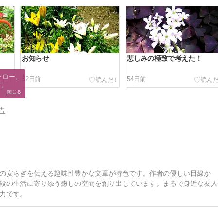
お知らせ
悲しみの極致で考えた！
ロー。

52日前
54日前
す。
閉じる
告
の安らぎを伝える趣味性豊かな文章が特色です。作者の優しい目線か
段の生活に寄り添う癒しの空間を創り出しています。まるで身近な友人
力です。