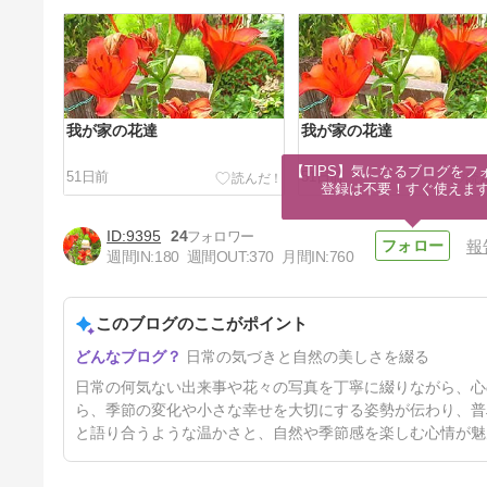
我が家の花達
我が家の花達
【TIPS】気になるブログをフォ
51日前
51日前
登録は不要！すぐ使えま
9395
24
報
週間IN:
180
週間OUT:
370
月間IN:
760
このブログのここがポイント
嬉しかった少女の友情
日常の気づきと自然の美しさを綴る
56日前
日常の何気ない出来事や花々の写真を丁寧に綴りながら、心
ら、季節の変化や小さな幸せを大切にする姿勢が伝わり、普
と語り合うような温かさと、自然や季節感を楽しむ心情が魅