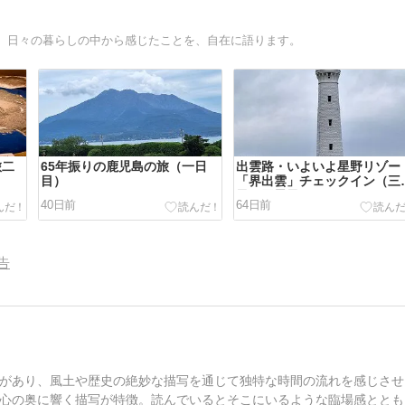
、日々の暮らしの中から感じたことを、自在に語ります。
旅二
65年振りの鹿児島の旅（一日
出雲路・いよいよ星野リゾー
目）
「界出雲」チェックイン（三
目～四日目）
40日前
64日前
告
があり、風土や歴史の絶妙な描写を通じて独特な時間の流れを感じさせ
心の奥に響く描写が特徴。読んでいるとそこにいるような臨場感ととも