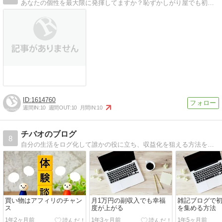
あなたの個性を最大限に発揮してますか？恥ずかしがり屋でも初対面の人に一瞬で気に入られる13の法則発見秘話を発信してます
1614760
週間IN:
10
週間OUT:
10
月間IN:
10
チバオのブログ
8
自分の生活をログ化して誰かの役に立ち、収益化を狙える方法を発信するブログを運営しております。
買い物はアフィリのチャン
月1万円の副収入でも幸福
雑記ブログで
ス
度が上がる
を集める方法
1年2ヶ月前
1年3ヶ月前
1年5ヶ月前