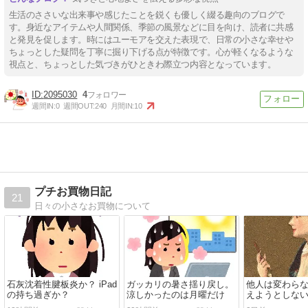
生活のささいな出来事や感じたことを鋭くも優しく綴る趣向のブログで
す。身近なアイテムや人間関係、季節の風景などに目を向け、読者に共感
と発見を促します。時にはユーモアを交えた表現で、日常の小さな幸せや
ちょっとした疑問を丁寧に掘り下げる点が特徴です。心が軽くなるような
視点と、ちょっとした気づきがひときわ際立つ内容となっています。
2095030
4
週間IN:
0
週間OUT:
240
月間IN:
10
プチお買物日記
21
日々の小さなお買物について
石灰沈着性腱板炎か？ iPad
ガッカリの暑さ揺り戻し。
他人は変わら
の持ち過ぎか？
涼しかったのは月曜だけ
えようとしな
来ることをす