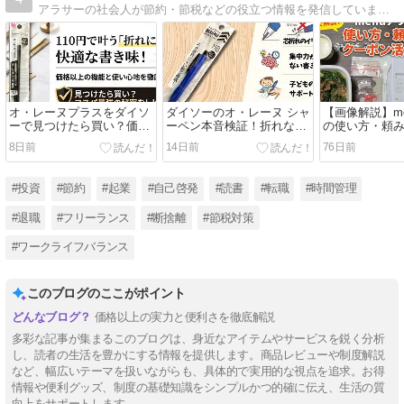
アラサーの社会人が節約・節税などの役立つ情報を発信しています。たまに、おすすめ本の紹介や資格勉強のことについても発信します。FIREで自由な未来を手に入れるために頑張ります！2級ファイナンシャル・プランニング技能士。
オ・レーヌプラスをダイソ
ダイソーのオ・レーヌ シャ
【画像解説】m
ーで見つけたら買い？価格
ーペン本音検証！折れない
の使い方・頼
以上の機能を解説
太めグリップで子どもにも
ン活用手順
8日前
14日前
76日前
おすすめ
#投資
#節約
#起業
#自己啓発
#読書
#転職
#時間管理
#退職
#フリーランス
#断捨離
#節税対策
#ワークライフバランス
このブログのここがポイント
価格以上の実力と便利さを徹底解説
多彩な記事が集まるこのブログは、身近なアイテムやサービスを鋭く分析
し、読者の生活を豊かにする情報を提供します。商品レビューや制度解説
など、幅広いテーマを扱いながらも、具体的で実用的な視点を追求。お得
情報や便利グッズ、制度の基礎知識をシンプルかつ的確に伝え、生活の質
向上をサポートします。