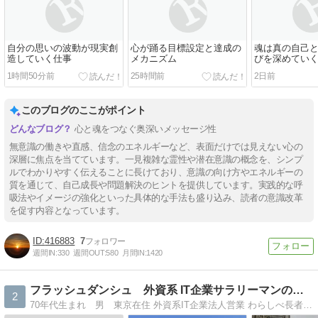
自分の思いの波動が現実創
心が踊る目標設定と達成の
魂は真の自己
造していく仕事
メカニズム
びを深めてい
1時間50分前
25時間前
2日前
このブログのここがポイント
心と魂をつなぐ奥深いメッセージ性
無意識の働きや直感、信念のエネルギーなど、表面だけでは見えない心の
深層に焦点を当てています。一見複雑な霊性や潜在意識の概念を、シンプ
ルでわかりやすく伝えることに長けており、意識の向け方やエネルギーの
質を通じて、自己成長や問題解決のヒントを提供しています。実践的な呼
吸法やイメージの強化といった具体的な手法も盛り込み、読者の意識改革
を促す内容となっています。
416883
7
週間IN:
330
週間OUT:
580
月間IN:
1420
フラッシュダンシュ 外資系 IT企業サラリーマンの断酒日記
2
70年代生まれ 男 東京在住 外資系IT企業法人営業 わらしべ長者的にキャリアアップをしています。 断酒による日々の変化を記録。 少しでも参考になれば嬉しいです