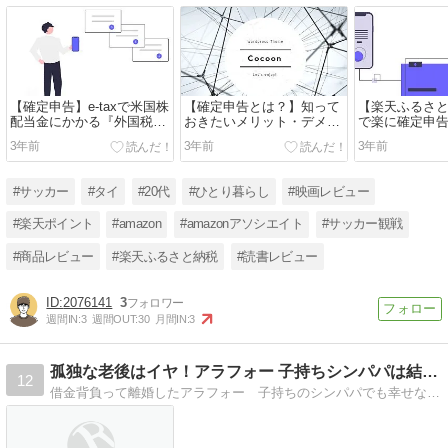
【確定申告】e-taxで米国株
【確定申告とは？】知って
【楽天ふるさと納
配当金にかかる『外国税額
おきたいメリット・デメリ
で楽に確定申
控除』するやり方を解説
ットを解説
を解説
3年前
3年前
3年前
#サッカー
#タイ
#20代
#ひとり暮らし
#映画レビュー
#楽天ポイント
#amazon
#amazonアソシエイト
#サッカー観戦
#商品レビュー
#楽天ふるさと納税
#読書レビュー
2076141
3
週間IN:
3
週間OUT:
30
月間IN:
3
孤独な老後はイヤ！アラフォー 子持ちシンパパは結婚できる？
12
借金背負って離婚したアラフォー 子持ちのシンパパでも幸せな結婚（再婚）はできるのか！？日々奮闘している姿を実況中。