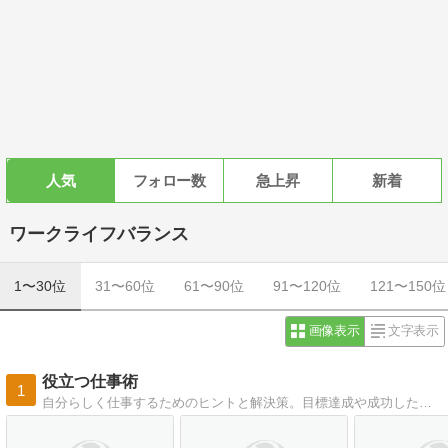
人気
フォロー数
急上昇
新着
ワークライフバランス
1〜30位
31〜60位
61〜90位
91〜120位
121〜150位
画像表示
文字表示
役立つ仕事術
1
自分らしく仕事するためのヒントと解決策。目標達成や成功したい人へのアドバイスも取り上げています。