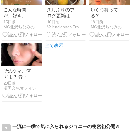
こんな時間
久しぶりのブ
いくつ持って
が、好き。
ログ更新は
る？
「災難連鎖」
15日前
16日前
18日前
MC北沢ちなみのシンプルライフワークと女磨き
Valenciennes Traumereien
MC北沢ちなみのシンプルライフワークと女磨き
の一日でした
（笑）
全て表示
そのクマ、何
ぐま？ 青・
茶・黒の見分
20日前
濱田文恵オフィシャルブログ「美容家、ときどきプレ花嫁」
け方と、東洋
医学の読み方
一流に一瞬で気に入られるジョニーの秘密初公開?!
7