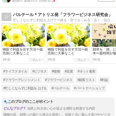
週間IN:
0
週間OUT:
0
月間IN:
10
パルテール＊アトリエ発「フラワービジネス研究会」
27
忙しくならずに利益を上げて〜飾る・育てる・みる・歩く・役立つ・キレイになる〜植物生活デイズ
物販で利益を出す方法〜販
物販で利益を出す方法〜販
雑草を「雑」
売前に大事なこと
売前に大事なこと
本〜庭時間が
草の事典
3年前
3年前
3年前
#ライフスタイル
#ビジネス
#植物
#花屋
#ネット集客
#フラワーアレンジメント
#フラワービジネス
#顧客リスト
#利益
#忙しくならずに利益を上げる
#パルテール
#パートナーショップ
このブログのここがポイント
自然と向き合い心が温まる感性を刺激する内容
植物や花、雑草への新たな視点を提供し、自然と共に暮らす喜びやビジネ