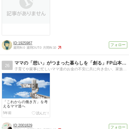
1925987
週間IN:
0
週間OUT:
0
月間IN:
10
ママの「想い」がつまった暮らしを「創る」FP山本美紀のブログ
26
子育てや家事に忙しいママ達のお金の不安に共に向き合い、家族や自身の夢に向かって、イキイキ活動するママを増やしたいと活動している小学生ママFPのブログです。
「これからの働き方」を考
えるママ達へ
5年前
2001829