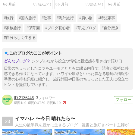
6ヶ月前
6ヶ月前
6ヶ月前
#旅行
#国内旅行
#仕事
#海外旅行
#買い物
#時短家事
#家族旅行
#保育園
#ブログ初心者
#育児ブログ
#自分磨き
#自分らしく生きる
このブログのここがポイント
シンプルながら役立つ情報と親近感を引き出す語り口
日常のちょっとしたコツをユーモアとともに綴る内容で、読者が気軽に共
感できる作りになっています。ハワイや釧路といった異なる場所の情報や
準備の心得も詳細に紹介し、旅行計画や日常のちょっとした工夫に役立つ
ヒントを提供しています。
2136446
3
週間IN:
0
週間OUT:
80
月間IN:
10
イマハレ 〜今日 晴れたら〜
23
人生の後半戦を豊かに生きるブログ 読書と旅好きパート主婦が実践する、40代からのワークライフバランス。