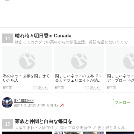
晴れ時々明日香in Canada
14
縁あってカナダで中高年からの移住生活。英語も話せないままでスタートしたけど、なんとかやってます。中高年が移住したらどうなるか、主婦目線で書いてます。
私のネット世界を悩ませて
悩ましいネットの世界 ２）
悩ましいネット
いた犯人
楽天アフェリエイトが消え
アップロード
た
6年前
6年前
6年前
1800868
週間IN:
2
週間OUT:
90
月間IN:
2
家族と仲間と自由な毎日を
15
大阪生まれ・大阪在住 ／ 毎日ブログ更新中 ／ 妻と娘と３人暮らし ／ 旅・音楽・映画・写真・サッカー・格闘技が好物