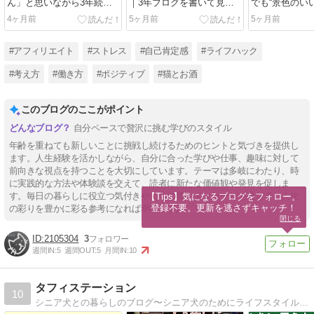
ん」と思いながら3年続け
｜3年ブログを書いて見え
でも“景色のい
たブログを、終わらせま
た考え方と心の整え方
思う理由
4ヶ月前
5ヶ月前
5ヶ月前
す。
#アフィリエイト
#ストレス
#自己肯定感
#ライフハック
#考え方
#働き方
#ポジティブ
#猫とお酒
このブログのここがポイント
自分ペースで贅沢に挑む学びのスタイル
年齢を重ねても新しいことに挑戦し続けるためのヒントと気づきを提供し
ます。人生経験を活かしながら、自分に合った学びや仕事、趣味に対して
前向きな視点を持つことを大切にしています。テーマは多岐にわたり、時
に実践的な方法や体験談を交えて、読者に新たな価値観や発見を促しま
す。毎日の暮らしに役立つ気付きや、心に響くメッセージを通じて、人生
【Tips】気になるブログをフォロー。

登録不要。更新を逃さずキャッチ！
の彩りを豊かに彩る参考になれば幸いです。
閉じる
2105304
3
週間IN:
5
週間OUT:
5
月間IN:
10
タフィステーション
10
シニア犬との暮らしのブログ〜シニア犬のためにライフスタイルを見直して会社を辞めたプレシニア女のブログ。シニア犬との共同生活のための工夫を実体験を中心にお伝えします