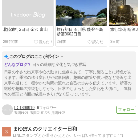
北陸旅行2日目 金沢 富山
旅行初日 石川県 能登半島
旅行準備 断酒3
断酒3602日目
26時間前
2日前
3日前
このブログのここがポイント
日々の繊細な変化と気づき描写
日常の小さな出来事や心の動きに焦点をあて、丁寧に綴ることに特色があ
ります。季節の移り変わりや健康回復、趣味の散策や買い物など身近な出
来事を通じて、穏やかな時間の流れと自己の歩みを伝えています。断酒の
継続や趣味の持続をしながら、日常のちょっとした変化を大切にし、気持
ちの整理と内面の成長をさりげなく語っています。
1898919
6
週間IN:
21
週間OUT:
225
月間IN:
75
まゆぽんのクリエイター日和
3
LINEスタンプとか着せかえとか、いっぱい作ってます(*´ｪ｀*)