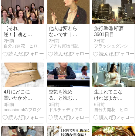
【それ、
他人は変わら
旅行準備 断酒
逆！】魂と肉
ないです｜変
3601日目
体が繋がれ
えようとしな
2日前
2日前
3日前
自分力開花 ヒロイン不在はもう終わり 星詠み×心理学
プチお買物日記
フラッシュダンシュ 外資系 IT企業サラリーマンの断酒日記
ば、全て手に
い。自分で出
入ります！♡
来ることをす
るのみ
4月にどこに
空気を読め
生まれてこな
置いたか分か
る、と読む、
ければよかっ
らなくなった
は違う
た。そう思っ
3日前
3日前
6日前
occasionalのブログ
ドルチェディアロマ・心と体のケアサロン
自分力開花 ヒロイン不在はもう終わり 星詠み×心理学
コートの袖。
た私だから、
8月になって
言えること。
出てきまし
た！