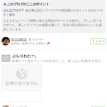
このブログのここがポイント
各記事は役立つアイデアや商品選びのポイントを分かりや
すく解説
さまざまなシーンで便利に使える商品やサービスを紹介し、忙しい日々を
サポート。新しいアイテムや提案を通じて、生活の質を高めるヒントを提
供しています。
2136515
3
週間IN:
2
週間OUT:
8
月間IN:
2
ぶらりれたー。
17
食事やプチ旅やアメリカや生活のこと。朝ごはん/写真/引き寄せの法則etc.