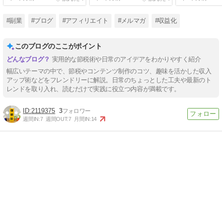
#副業
#ブログ
#アフィリエイト
#メルマガ
#収益化
このブログのここがポイント
実用的な節税術や日常のアイデアをわかりやすく紹介
幅広いテーマの中で、節税やコンテンツ制作のコツ、趣味を活かした収入
アップ術などをフレンドリーに解説。日常のちょっとした工夫や最新のト
レンドを取り入れ、読むだけで実践に役立つ内容が満載です。
2119375
3
週間IN:
7
週間OUT:
7
月間IN:
14