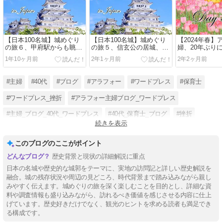
【日本100名城】城めぐり
【日本100名城】城めぐり
【2024年春
の旅６、甲府駅からも眺め
の旅５、信玄公の居城、武
婦、20年ぶり
られる！甲府城
田氏館
っぷを使って
1年10ヶ月前
2年1ヶ月前
2年2ヶ月前
#主婦
#40代
#ブログ
#アラフォー
#ワードプレス
#保育士
#ワードプレス_挫折
#アラフォー主婦ブログ_ワードプレス
#主婦_ブログ_40代_ワードプレス
#40代_保育士_ブログ
#挫折
続きを表示
#パート保育士_ブログ
このブログのここがポイント
歴史背景と現状の詳細解説に重点
日本の名城や歴史的な城郭をテーマに、実地の訪問記と詳しい歴史解説を
融合。城の残存状況や周辺の見どころ、時代背景まで踏み込みながら親し
みやすく伝えます。城めぐりの旅を深く楽しむことを目的とし、詳細な資
料や調査情報も盛り込みながら、訪れるべき価値を感じさせる内容に仕上
げています。歴史好きだけでなく、観光のヒントを求める読者も満足でき
る構成です。