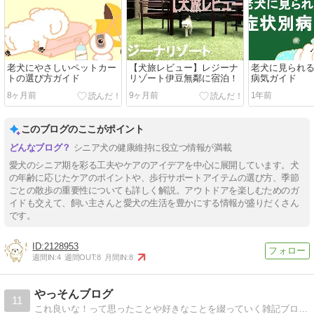
老犬にやさしいペットカー
【犬旅レビュー】レジーナ
老犬に見られ
トの選び方ガイド
リゾート伊豆無鄰に宿泊！
病気ガイド
8ヶ月前
9ヶ月前
1年前
このブログのここがポイント
シニア犬の健康維持に役立つ情報が満載
愛犬のシニア期を彩る工夫やケアのアイデアを中心に展開しています。犬
の年齢に応じたケアのポイントや、歩行サポートアイテムの選び方、季節
ごとの散歩の重要性についても詳しく解説。アウトドアを楽しむためのガ
イドも交えて、飼い主さんと愛犬の生活を豊かにする情報が盛りだくさん
です。
2128953
週間IN:
4
週間OUT:
8
月間IN:
8
やっそんブログ
11
これ良いな！って思ったことや好きなことを綴っていく雑記ブログです