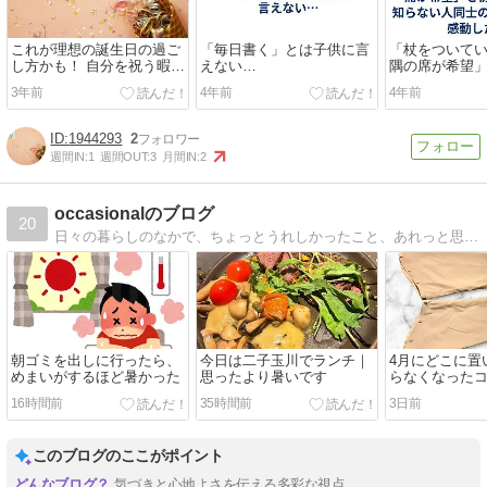
これが理想の誕生日の過ご
「毎日書く」とは子供に言
「杖をついてい
し方かも！ ︎自分を祝う暇な
えない…
隅の席が希望
いぐらいの盛り沢山ぶりな
り、知らない
3年前
4年前
4年前
週末で…
プレーに感動
1944293
2
週間IN:
1
週間OUT:
3
月間IN:
2
occasionalのブログ
20
日々の暮らしのなかで、ちょっとうれしかったこと、あれっと思ったことなどを書いていきます
朝ゴミを出しに行ったら、
今日は二子玉川でランチ｜
4月にどこに置
めまいがするほど暑かった
思ったより暑いです
らなくなった
8月になって出
16時間前
35時間前
3日前
た！
このブログのここがポイント
気づきと心地よさを伝える多彩な視点