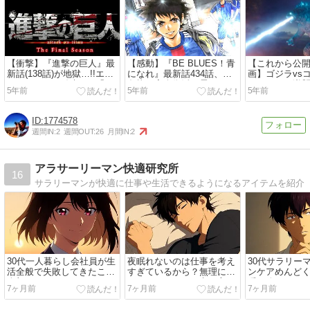
【衝撃】『進撃の巨人』最
【感動】『BE BLUES！青
【これから公
新話(138話)が地獄…!!エレ
になれ』最新話434話、一
画】ゴジラvs
ンとミカサの結末は!?「い
条龍の完全復活に震えた。
イライン－逆
5年前
5年前
5年前
ってらっしゃい」は考察不
青梅兄弟と一緒に号泣…
ジーズ 42日
可…！【ネタバレあり注
「龍ちゃんだ」全読者泣く
ナル…(2021年
意】
だろ…【※ネタバレあり注
1774578
意】
週間IN:
2
週間OUT:
26
月間IN:
2
アラサーリーマン快適研究所
16
サラリーマンが快適に仕事や生活できるようになるアイテムを紹介
30代一人暮らし会社員が生
夜眠れないのは仕事を考え
30代サラリー
活全般で失敗してきたこと
すぎているから？無理に寝
ンケアめんど
全部まとめ
なくていいという考え方
瞬で終わらせ
7ヶ月前
7ヶ月前
7ヶ月前