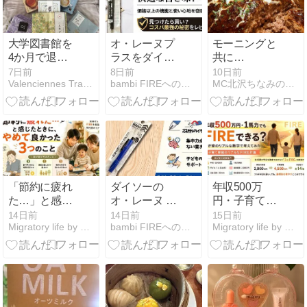
大学図書館を
オ・レーヌプ
モーニングと
4か月で退
ラスをダイソ
共に…
職。８月から
ーで見つけた
7日前
8日前
10日前
Valenciennes Traumereien
bambi FIREへの道 ブログアフィリエイト編
MC北沢ちなみのシンプルライフワークと女磨き
は専門図書館
ら買い？価格
へ
以上の機能を
解説
「節約に疲れ
ダイソーの
年収500万
た…」と感じ
オ・レーヌ シ
円・子育て1
たときに、や
ャーペン本音
馬力でもFIRE
14日前
14日前
15日前
Migratory life by FIRE
bambi FIREへの道 ブログアフィリエイト編
Migratory life by FIRE
めて良かった
検証！折れな
できる？我が
3つのこと
い太めグリッ
家のリアルな
プで子どもに
数字で考えて
もおすすめ
みた