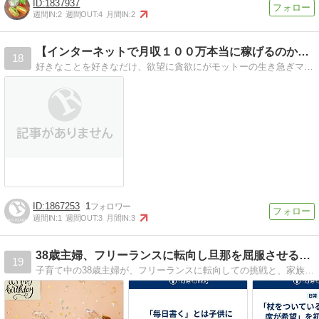
1837937
週間IN:
2
週間OUT:
4
月間IN:
2
【インターネットで月収１００万本当に稼げるのか！？】
18
好きなことを好きなだけ、欲望に貪欲にがモットーの生き急ぎマンブログ。就職しないでも自由に暮らしたい。そのためにどうすれば良いかを模索してます。
1867253
1
週間IN:
1
週間OUT:
3
月間IN:
3
38歳主婦、フリーランスに転向し旦那を屈服させる下克上夢物語
19
子育て中の38歳主婦が、フリーランスに転向しての挑戦と、家族について、いろいろ綴っています。