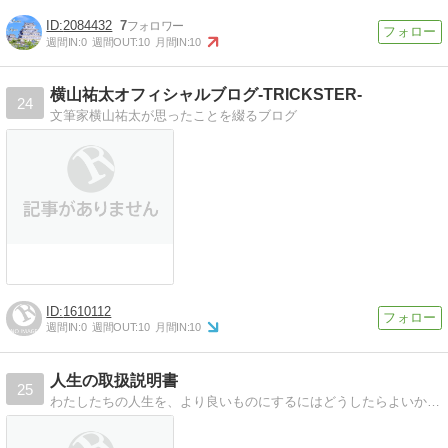
2084432
7
週間IN:
0
週間OUT:
10
月間IN:
10
横山祐太オフィシャルブログ-TRICKSTER-
24
文筆家横山祐太が思ったことを綴るブログ
1610112
週間IN:
0
週間OUT:
10
月間IN:
10
人生の取扱説明書
25
わたしたちの人生を、より良いものにするにはどうしたらよいか？そのための知識、情報、アイディアを「人生の取扱説明書」にして、皆さんにシェアするブログです。