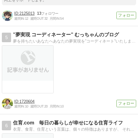
2125013
13
週間IN:
12
週間OUT:
32
月間IN:
54
”夢実現 コーディネーター” むっちゃんのブログ
5
夢を持ちたいあなたへあなたの夢実現を”コーディネート”いたします。
1720604
週間IN:
10
週間OUT:
20
月間IN:
10
住育.com 毎日の暮らしが幸せになる住育ライフ
6
衣育、食育、住育という言葉は、個々の特徴はありますが、 それらを自然と組み合わせて、それぞれのライフスタイルになります。 これまでの暮らしの枠を超えた、 毎日…