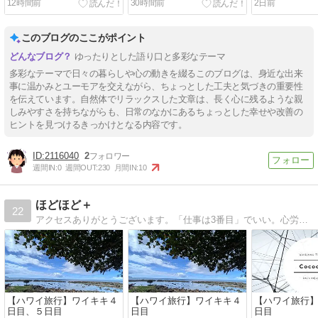
12時間前
30時間前
2日前
このブログのここがポイント
ゆったりとした語り口と多彩なテーマ
多彩なテーマで日々の暮らしや心の動きを綴るこのブログは、身近な出来
事に温かみとユーモアを交えながら、ちょっとした工夫と気づきの重要性
を伝えています。自然体でリラックスした文章は、長く心に残るような親
しみやすさを持ちながらも、日常のなかにあるちょっとした幸せや改善の
ヒントを見つけるきっかけとなる内容です。
2116040
2
週間IN:
0
週間OUT:
230
月間IN:
10
ほどほど＋
22
アクセスありがとうございます。「仕事は3番目」でいい。心労で体調を崩した経験から、完璧主義を捨て「ほどほど」に生きることを実践中。健康と家族を犠牲にせず、キャリアとQOLを両立する「ゆる充実ライフ」のTipsをお届けします。
【ハワイ旅行】ワイキキ４
【ハワイ旅行】ワイキキ４
【ハワイ旅行
日目、５日目
日目
日目