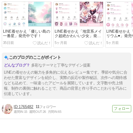
LINE着せかえ「優しい島の
LINE着せかえ「地雷系メイ
LINE着せか
一番星」発売中です！
ク超絶かわいい少女」発売
リウム♥」発売
中です！
35日前
5ヶ月前
5ヶ月前
このブログのここがポイント
多彩なテーマと丁寧なデザイン提案
LINEの着せかえの魅力を多角的に伝えるレビュー集です。季節や気分に合
わせた豊富なデザインを紹介し、実際の反応や製作秘話、次作への期待感
なども込めて、一味違ったアピールを展開しています。文字数や売上情
報、制作の裏側に触れることで、商品の背景と作り手のこだわりを巧みに
伝達しています。
1765482
11
週間IN:
15
週間OUT:
26
月間IN:
65