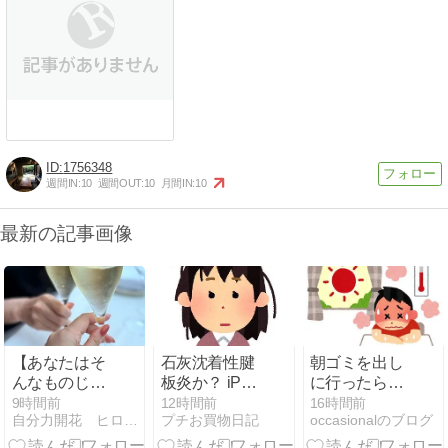
1756348
週間IN:
10
週間OUT:
10
月間IN:
10
最新の記事画像
【あなたはそ
石灰沈着性腱
朝ゴミを出し
んなものじゃ
板炎か？ iPad
に行ったら、
ない】望む全
の持ち過ぎ
めまいがする
9時間前
12時間前
16時間前
自分力開花 ヒロイン不在はもう終わり 星詠み×心理学
プチお買物日記
occasionalのブログ
てを手に入れ
か？
ほど暑かった
ていい