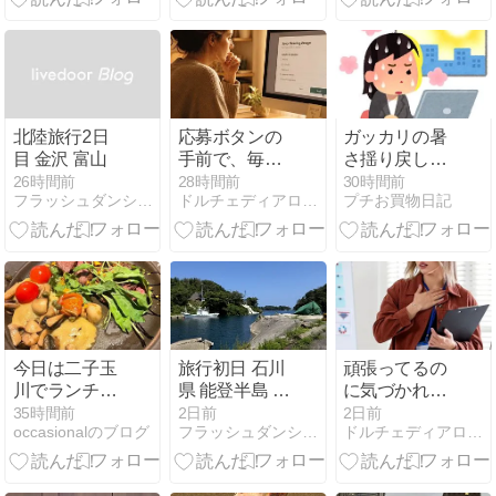
北陸旅行2日
応募ボタンの
ガッカリの暑
目 金沢 富山
手前で、毎回
さ揺り戻し。
止まる人へ
涼しかったの
26時間前
28時間前
30時間前
フラッシュダンシュ 外資系 IT企業サラリーマンの断酒日記
ドルチェディアロマ・心と体のケアサロン
プチお買物日記
は月曜だけ
今日は二子玉
旅行初日 石川
頑張ってるの
川でランチ｜
県 能登半島 断
に気づかれな
思ったより暑
酒3602日目
いのは、外に
35時間前
2日前
2日前
occasionalのブログ
フラッシュダンシュ 外資系 IT企業サラリーマンの断酒日記
ドルチェディアロマ・心と体のケアサロン
いです
出していない
から