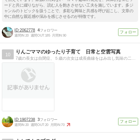
ードと共に綴りながら、読む人を飽きさせない工夫を施しています。多ジ
ャンルのトピックを扱うことで、多彩な興味と共感を呼び起こし、文章の
中に自然な親近感や深みを感じさせるのが特徴です。
2062778
4
週間IN:
20
週間OUT:
185
月間IN:
90
りんごママのゆったり子育て 日常と空雲写真
10
7歳の長女は自閉症、５歳の次女は成長曲線をはみ出し気味の二人とも元気いっぱいの女の子。ゆったり子育ては日々の目標です。大好きな空や雲の写真と共に綴っています。
1907238
3
週間IN:
20
週間OUT:
20
月間IN:
70