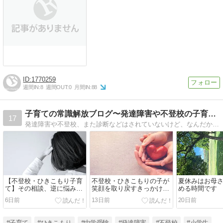
1770259
週間IN:
8
週間OUT:
0
月間IN:
88
子育ての常識解放ブログ〜発達障害や不登校の子育てを応援〜
17
発達障害や不登校、また診断などはされていないけど、なんだか他の子と違う個性的な子。個性に合わせた方がいいのか、集団についていけるようにしつけた方がいいのか。悩むママへ子どもへの具体的な対応法や考え方をお届けします。
【不登校・ひきこもり子育
不登校・ひきこもりの子が
夏休みはお母
て】その相談、逆に悩みを
笑顔を取り戻すきっかけは
める時間です
深くしているかもしれませ
コレ！
6日前
13日前
20日前
ん
#子育て
#ひきこもり
#中学受験
#発達障害
#不登校
#小学生