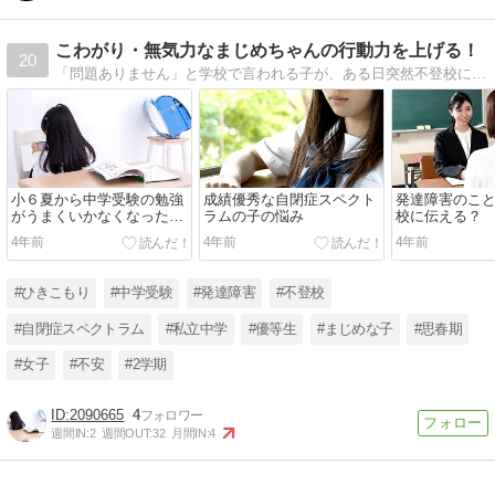
こわがり・無気力なまじめちゃんの行動力を上げる！
20
「問題ありません」と学校で言われる子が、ある日突然不登校に。気力を失い、行動できなくなるお子さん。まじめに子育てされてきた親御さんが、子育ての困難に「おもしろがりながら」向かえるよう、脳科学・心理学をベースにした対応法をお伝えします。
小６夏から中学受験の勉強
成績優秀な自閉症スペクト
発達障害のこ
がうまくいかなくなったワ
ラムの子の悩み
校に伝える？
ケ
4年前
4年前
4年前
#ひきこもり
#中学受験
#発達障害
#不登校
#自閉症スペクトラム
#私立中学
#優等生
#まじめな子
#思春期
#女子
#不安
#2学期
2090665
4
週間IN:
2
週間OUT:
32
月間IN:
4