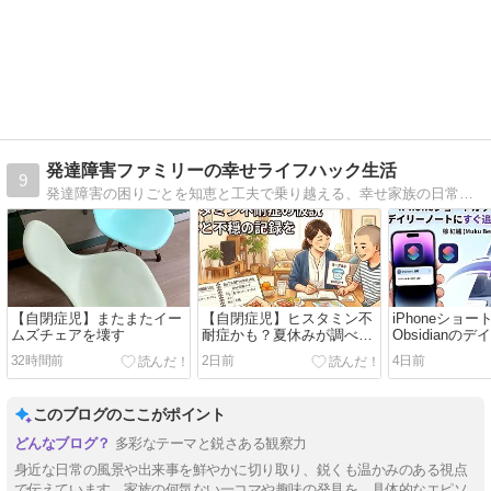
発達障害ファミリーの幸せライフハック生活
9
発達障害の困りごとを知恵と工夫で乗り越える、幸せ家族の日常をお届けします。
【自閉症児】またまたイー
【自閉症児】ヒスタミン不
iPhoneショ
ムズチェアを壊す
耐症かも？夏休みが調べる
Obsidianの
チャンス
にすぐ追記で
32時間前
2日前
4日前
た
このブログのここがポイント
多彩なテーマと鋭さある観察力
身近な日常の風景や出来事を鮮やかに切り取り、鋭くも温かみのある視点
で伝えています。家族の何気ない一コマや趣味の発見を、具体的なエピソ