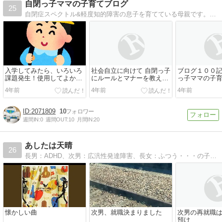
自閉っ子ママの子育てブログ
25
自閉症スペクトル&軽度知的障害の息子を育てている母親です。息子の今までの生い立ち、療育、日常の出来事、課題、体験談など、少しずつ書いていきたいと思います。
入学してみたら、いろいろ
社会自立に向けて 自閉っ子
ブログ１００記
課題発生！使用してよかっ
にルールとマナーを教えた
っ子ママの子
た 便利グッツ紹介
い！我が家が使ってよかっ
4年前
4年前
4年前
たおすすめ本！
2071809
10
週間IN:
0
週間OUT:
10
月間IN:
20
あしたは天晴
26
長男：ADHD、次男：広汎性発達障害、長女：ふつう・・・の子育て日記などなど
懐かしい曲
次男、就職決まりました
次男の再就職
預け