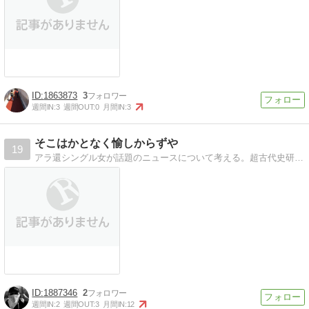
1863873
3
週間IN:
3
週間OUT:
0
月間IN:
3
そこはかとなく愉しからずや
19
アラ還シングル女が話題のニュースについて考える。超古代史研究。重度知的障害者娘と愉しく生きる工夫。芸能から政治まで。お役立ち情報。
1887346
2
週間IN:
2
週間OUT:
3
月間IN:
12