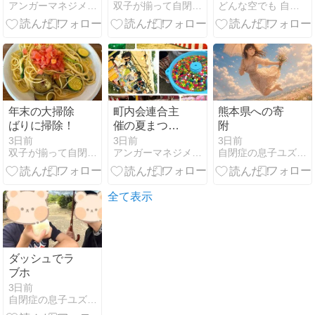
アンガーマネジメントとコーチングが教育を変える
双子が揃って自閉症。
どんな空でも 自閉症の娘と家族の日常
ideal高校がと
にかく規格外
だった
年末の大掃除
町内会連合主
熊本県への寄
ばりに掃除！
催の夏まつ
附
り。
3日前
3日前
3日前
双子が揃って自閉症。
アンガーマネジメントとコーチングが教育を変える
自閉症の息子ユズヒコ、時々エルメスと宝塚の話
全て表示
ダッシュでラ
ブホ
3日前
自閉症の息子ユズヒコ、時々エルメスと宝塚の話