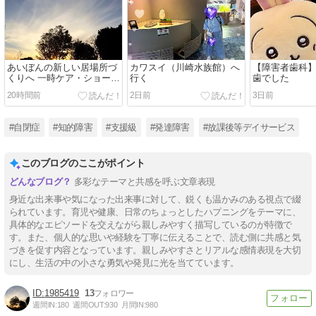
あいぼんの新しい居場所づ
カワスイ（川崎水族館）へ
【障害者歯科
くりへ 一時ケア・ショート
行く
歯でした
ステイの面談が決まりまし
20時間前
2日前
3日前
た
#自閉症
#知的障害
#支援級
#発達障害
#放課後等デイサービス
このブログのここがポイント
多彩なテーマと共感を呼ぶ文章表現
身近な出来事や気になった出来事に対して、鋭くも温かみのある視点で綴
られています。育児や健康、日常のちょっとしたハプニングをテーマに、
具体的なエピソードを交えながら親しみやすく描写しているのが特徴で
す。また、個人的な思いや経験を丁寧に伝えることで、読む側に共感と気
づきを促す内容となっています。親しみやすさとリアルな感情表現を大切
にし、生活の中の小さな勇気や発見に光を当てています。
1985419
13
週間IN:
180
週間OUT:
930
月間IN:
980