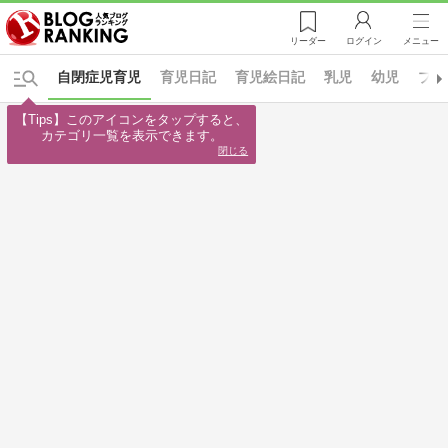
リーダー
ログイン
メニュー
自閉症児育児
育児日記
育児絵日記
乳児
幼児
プレ
【Tips】このアイコンをタップすると、

カテゴリ一覧を表示できます。
閉じる