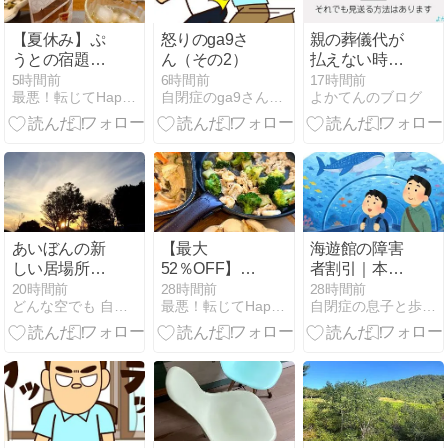
【夏休み】ぷ
怒りのga9さ
親の葬儀代が
うとの宿題で
ん（その2）
払えない時の
またバトル…
4つの方法｜
5時間前
6時間前
17時間前
最悪！転じてHappy〜自閉症スペクトラム姉妹の毎日〜
自閉症のga9さんとともにHappy Life
よかてんのブログ
最近持ち歩い
自己負担ゼ
ているもの
ロ・後払い・
✨【40％OFF】
仮払い制度
あいぼんの新
【最大
海遊館の障害
しい居場所づ
52％OFF】毎
者割引｜本人
くりへ 一時ケ
日3食＋お弁
＋介護者が半
20時間前
28時間前
28時間前
どんな空でも 自閉症の娘と家族の日常
最悪！転じてHappy〜自閉症スペクトラム姉妹の毎日〜
自閉症の息子と歩む 手のひらのきろく
ア・ショート
当ラクするた
額・ミライロ
ステイの面談
めに買ったも
ID対応【2026
が決まりまし
の
年最新】
た