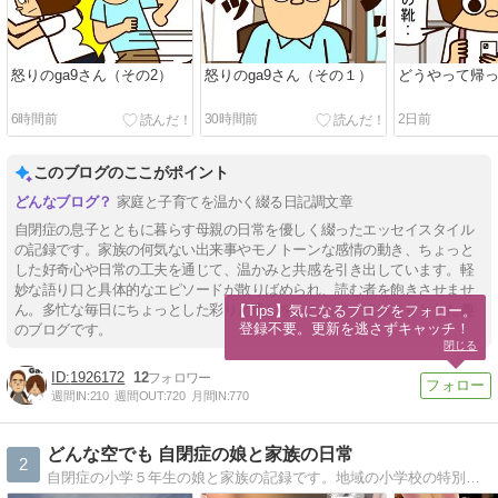
怒りのga9さん（その2）
怒りのga9さん（その１）
どうやって帰
6時間前
30時間前
2日前
このブログのここがポイント
家庭と子育てを温かく綴る日記調文章
自閉症の息子とともに暮らす母親の日常を優しく綴ったエッセイスタイル
の記録です。家族の何気ない出来事やモノトーンな感情の動き、ちょっと
した好奇心や日常の工夫を通じて、温かみと共感を引き出しています。軽
妙な語り口と具体的なエピソードが散りばめられ、読む者を飽きさせませ
ん。多忙な毎日にちょっとした彩りと癒しをもたらす、ほっこりとした趣
【Tips】気になるブログをフォロー。

登録不要。更新を逃さずキャッチ！
のブログです。
閉じる
1926172
12
週間IN:
210
週間OUT:
720
月間IN:
770
どんな空でも 自閉症の娘と家族の日常
2
自閉症の小学５年生の娘と家族の記録です。地域の小学校の特別支援学級に在籍しています。