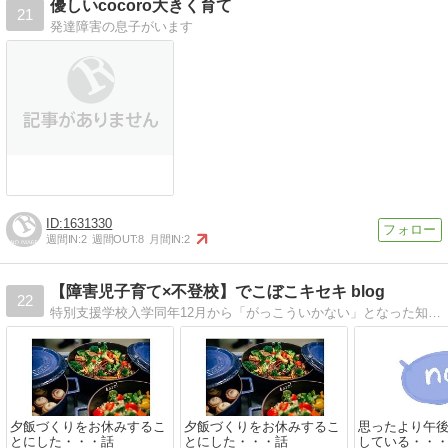
優しいcocoro大きく育て
21
発達障害の息子がいます
1631330
週間IN:
2
週間OUT:
8
月間IN:
2
【障害児子育て×不登校】でこぼこキセキ blog
22
特別支援学校入学同年12月から「がっこういかない」となった知的障害×自閉症のでこぼこくんの登校サポート、母のつぶやきなどを綴った子育て記録ブログです。
夕飯づくりをお休みするこ
夕飯づくりをお休みするこ
思ったより午
とにした・・・話
とにした・・・話
している・・