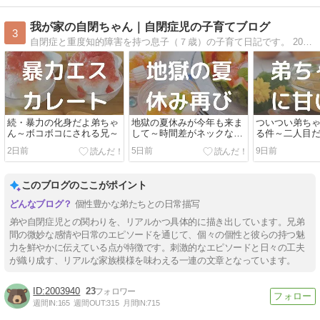
我が家の自閉ちゃん｜自閉症児の子育てブログ
3
自閉症と重度知的障害を持つ息子（７歳）の子育て日記です。 2022年8月に弟が生まれ、7歳差兄弟となりました！！主に父が更新します。 ４人家族の明るいほのぼの系日記になりますので、気楽に見てください。
続・暴力の化身だよ弟ちゃ
地獄の夏休みが今年も来ま
ついつい弟ち
ん～ボコボコにされる兄～
して～時間差がネックな件
る件～二人目
～
なのか～
2日前
5日前
9日前
このブログのここがポイント
個性豊かな弟たちとの日常描写
弟や自閉症児との関わりを、リアルかつ具体的に描き出しています。兄弟
間の微妙な感情や日常のエピソードを通じて、個々の個性と彼らの持つ魅
力を鮮やかに伝えている点が特徴です。刺激的なエピソードと日々の工夫
が織り成す、リアルな家族模様を味わえる一連の文章となっています。
2003940
23
週間IN:
165
週間OUT:
315
月間IN:
715