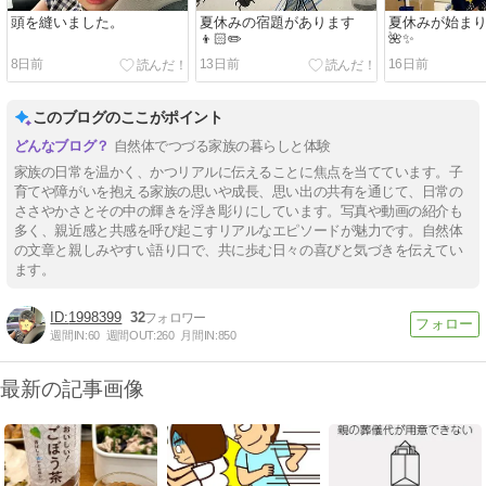
頭を縫いました。
夏休みの宿題があります
夏休みが始まりま
👦🏻✏️
🌺✨
8日前
13日前
16日前
このブログのここがポイント
自然体でつづる家族の暮らしと体験
家族の日常を温かく、かつリアルに伝えることに焦点を当てています。子
育てや障がいを抱える家族の思いや成長、思い出の共有を通じて、日常の
ささやかさとその中の輝きを浮き彫りにしています。写真や動画の紹介も
多く、親近感と共感を呼び起こすリアルなエピソードが魅力です。自然体
の文章と親しみやすい語り口で、共に歩む日々の喜びと気づきを伝えてい
ます。
1998399
32
週間IN:
60
週間OUT:
260
月間IN:
850
最新の記事画像