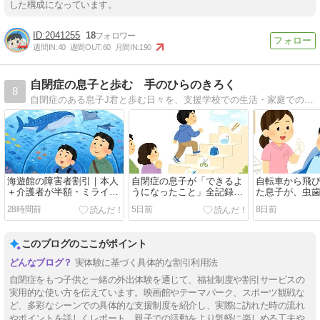
した構成になっています。
2041255
18
週間IN:
40
週間OUT:
60
月間IN:
190
自閉症の息子と歩む 手のひらのきろく
8
自閉症のある息子J君と歩む日々を、支援学校での生活・家庭での工夫・お出かけ記録を中心に綴っています。育児の悩み、成長の喜び、親としての葛藤をリアルに発信しています。
海遊館の障害者割引｜本人
自閉症の息子が「できるよ
自転車から飛
＋介護者が半額・ミライロ
うになったこと」全記録｜
た息子が、虫
ID対応【2026年最新】
16年間の成長リスト【随時
まで｜自閉症と
28時間前
5日前
8日前
更新】
年の記録
このブログのここがポイント
実体験に基づく具体的な割引利用法
自閉症をもつ子供と一緒の外出体験を通じて、福祉制度や割引サービスの
実用的な使い方を伝えています。映画館やテーマパーク、スポーツ観戦な
ど、多彩なシーンでの具体的な支援制度を紹介し、実際に訪れた時の流れ
やポイントを詳しくレポート。親子での活動をより気軽に楽しめる工夫や