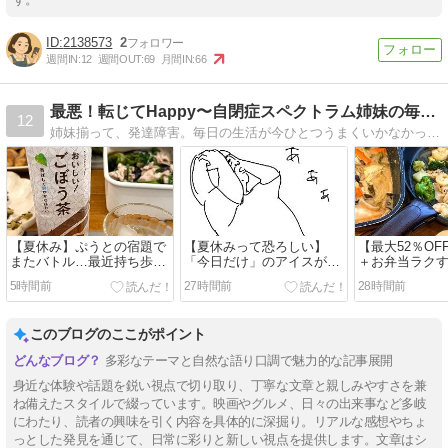
2138573
2
週間IN:
12
週間OUT:
69
月間IN:
66
最悪！転じてHappy〜自閉症スペクトラム姉妹の毎日〜
12
姉妹揃って、発達障害。毎日の生活が今ひとつうまくいかなかったのは発達障害のせいでした。子供達のいいところを伸ばしていきたい。発達障害姉妹と私の成長記録
【夏休み】ぷうとの宿題で
【夏休みって恐ろしい】
【最大52％OF
またバトル…最近持ち歩い
「今日だけ」のアイスが気
＋お弁当ラク
ているもの✨【40％OFF】
づけば毎日
ったもの
5時間前
27時間前
28時間前
このブログのここがポイント
多彩なテーマと自然な語り口調で魅力的な記事展開
身近な体験や話題を鋭い視点で切り取り、丁寧な文章と親しみやすさを兼
ね備えたスタイルで綴っています。映画やグルメ、日々の出来事など多岐
にわたり、読者の興味を引く内容を具体的に深掘り。リアルな感想やちょ
っとした発見を通じて、日常に彩りと新しい視点を提供します。文章はシ