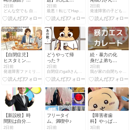
行く
でお風呂へ向
らHappyに生
2日前
2日前
2日前
どんな空でも 自閉症の娘と家族の日常
最悪！転じてHappy〜自閉症スペクトラム姉妹の毎日〜
発達障害の子どもを伸ばす魔法の言葉：ABAで自閉っ子と楽しく
かわせていた
きる生き方を
息子の現在
学ぶ
【自閉症児】
どうやって帰
続・暴力の化
ヒスタミン不
った？
身だよ弟ちゃ
耐症かも？夏
ん～ボコボコ
2日前
2日前
2日前
発達障害ファミリーの幸せライフハック生活
自閉症のga9さんとともにHappy Life
我が家の自閉ちゃん｜自閉症児の子育てブログ
休みが調べる
にされる兄～
チャンス
【新設校】時
フリータイ
【障害者歯
間割は自分で
ム、満喫中♪
科】やっぱり
決める 広瀬
虫歯でした
2日前
2日前
3日前