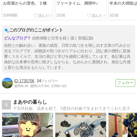
お部屋からの景色、２種
フリータイム、満喫中♪
年末の大掃除
32時間前
2日前
3日前
このブログのここがポイント
自然体験と日常を鋭く描く実感記録
自然との触れ合い、家族の成長、日常の気づきを映し出す文章の巧みさが
光るブログです。経験談や気づきがリアルに伝わり、読む者の感性に直接
響くスタイルで、生活の喜びと学びを緻密に表現しています。各記事は具
体的な出来事や思考に根ざしながらも、なめらかに展開され、身近な共感
と新たな視点をもたらしています。
1735706
14
週間IN:
84
週間OUT:
546
月間IN:
420
まあやの暮らし
6
子宮外妊娠、流産を経て、5度目の妊娠で生まれてきてくれた息子は障がい児でした。笑いあり涙ありの育児奮闘記☆YouTubeに愛犬の動画をアップしています♪