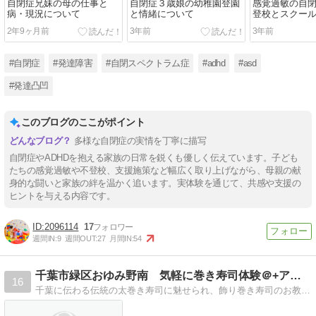
自閉症兄妹の母の仕事と
自閉症３歳娘の幼稚園登園
感覚過敏の自
病・現況について
と情緒について
登校とスクー
ー
2年9ヶ月前
3年前
3年前
#自閉症
#発達障害
#自閉スペクトラム症
#adhd
#asd
#発達凸凹
このブログのここがポイント
多様な自閉症の実情を丁寧に描写
自閉症やADHDを抱える家族の日常を鋭くも優しく伝えています。子ども
たちの感覚過敏や不登校、支援施策など幅広く取り上げながら、母親の献
身的な闘いと家族の絆を温かく追います。実体験を通じて、共感や支援の
ヒントを与える内容です。
2096114
17
週間IN:
9
週間OUT:
27
月間IN:
54
千葉市緑区おゆみ野南 気軽に巻き寿司体験＠+アットプラス
16
千葉に伝わる伝統の太巻き寿司に魅せられ、飾り巻き寿司のお教室を主宰しています。また、ゆっくりの子ども達の成長も書いていきたいと思います。