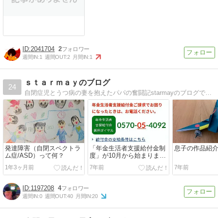
2041704
2
週間IN:
1
週間OUT:
2
月間IN:
1
ｓｔａｒｍａｙのブログ
24
自閉症児とうつ病の妻を抱えたパパの奮闘記starmayのブログです。
発達障害（自閉スペクトラ
「年金生活者支援給付金制
息子の作品紹
ム症/ASD）って何？
度」が10月から始まりまし
た。
1年3ヶ月前
7年前
7年前
1197208
4
週間IN:
0
週間OUT:
40
月間IN:
20