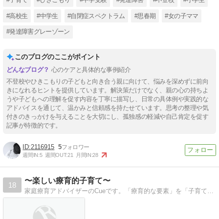
#高校生
#中学生
#自閉症スペクトラム
#思春期
#女の子ママ
#発達障害グレーゾーン
このブログのここがポイント
心のケアと具体的な事例紹介
不登校やひきこもりの子どもと向き合う親に向けて、悩みを深めずに前向
きになれるヒントを提供しています。解決策だけでなく、親の心の持ちよ
うや子どもへの理解を促す内容を丁寧に描写し、日常の具体例や実践的な
アドバイスを通じて、温かみと信頼感を持たせています。思考の整理や気
付きのきっかけを与えることを大切にし、孤独感の軽減や自己肯定を促す
記事が特徴的です。
2116915
5
週間IN:
5
週間OUT:
21
月間IN:
28
〜楽しい療育的子育て〜
18
家庭療育アドバイザーのCueです。「療育的な要素」を「子育て」に組み込んで、もっと楽しく子育てをして頂けたらと願っております＾＾