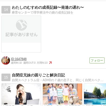
わたしのむすめの成長記録〜発達の遅れ〜
14
療育センターで理学療法中の娘の成長記録を
1647848
週間IN:
10
週間OUT:
0
月間IN:
10
自閉症兄妹の困りごと解決日記
15
自閉スペクトラム症・ADHDの７歳の息子と、同じく自閉スペクトラム症の３歳の娘を育てています。小学１年生の息子は支援学級に在籍しています。全く違うタイプの自閉症兄妹を育てている中で感じたことなどを載せていけたらと思っています。