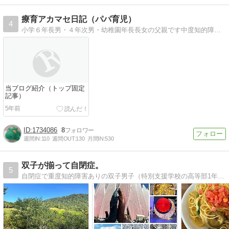
療育アカマセ日記（パパ育児）
4
小学６年長男・４年次男・幼稚園年長長女の父親です中度知的障害と自閉症の次男の療育生活を紹介いたします
当ブログ紹介（トップ固定
記事）
5年前
1734086
8
週間IN:
110
週間OUT:
130
月間IN:
530
双子が揃って自閉症。
5
自閉症で重度知的障害ありの双子男子（特別支援学校の高等部1年）を日々、泣いたり笑ったりしながら育てています。双子は最近、読者さんに「可能性のカタマリ君たち」と呼ばれるようになりました。