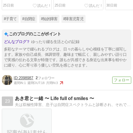
25日前
25日前
30日前
#子育て
#自閉症
#知的障害
#障害児育児
このブログのここがポイント
ゆったり綴る生活と心の記録
多彩なテーマで綴られるブログは、日々の暮らしや心模様を丁寧に描写し
ます。家族や自己成長、体調管理、趣味まで幅広く、親しみやすい語り口
で実感の伝わる文章が特徴です。誰もが共感できる身近な出来事を軽やか
に綴り、心に寄り添う優しい空気を感じさせます。
2098987
2
週間IN:
1
週間OUT:
18
月間IN:
3
あき君と一緒 〜 Life full of smiles 〜
23
夫は双極性障害、息子は自閉症スペクトラムと診断され、それでも前向きに向き合う家族の成長記です。笑いあり涙ありの記録。