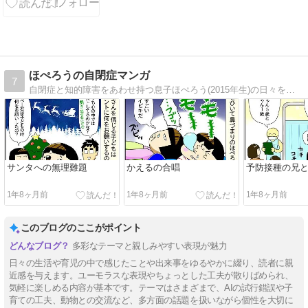
ほぺろうの自閉症マンガ
7
自閉症と知的障害をあわせ持つ息子ほぺろう(2015年生)の日々を綴る育児絵日記です。
サンタへの無理難題
かえるの合唱
予防接種の兄
1年8ヶ月前
1年8ヶ月前
1年8ヶ月前
このブログのここがポイント
多彩なテーマと親しみやすい表現が魅力
日々の生活や育児の中で感じたことや出来事をゆるやかに綴り、読者に親
近感を与えます。ユーモラスな表現やちょっとした工夫が散りばめられ、
気軽に楽しめる内容が基本です。テーマはさまざまで、AIの試行錯誤や子
育ての工夫、動物との交流など、多方面の話題を扱いながら個性を大切に