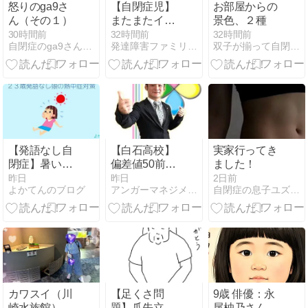
怒りのga9さ
【自閉症児】
お部屋からの
ん（その１）
またまたイー
景色、２種
ムズチェアを
30時間前
32時間前
32時間前
自閉症のga9さんとともにHappy Life
発達障害ファミリーの幸せライフハック生活
双子が揃って自閉症。
壊す
【発語なし自
【白石高校】
実家行ってき
閉症】暑いと
偏差値50前後
ました！
服を脱ぐ娘に
なのに国公立
昨日
昨日
2日前
よかてんのブログ
アンガーマネジメントとコーチングが教育を変える
自閉症の息子ユズヒコ、時々エルメスと宝塚の話
効いた「減ら
大学39%進
す」夏対策
学。仙南地域
で何が起きて
いるのか
カワスイ（川
【足くさ問
9歳 俳優：永
崎水族館）へ
題】爪先立ち
尾柚乃さんか