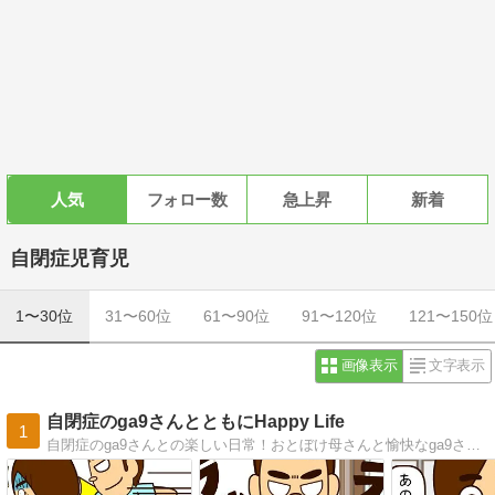
人気
フォロー数
急上昇
新着
自閉症児育児
1〜30位
31〜60位
61〜90位
91〜120位
121〜150位
画像表示
文字表示
自閉症のga9さんとともにHappy Life
1
自閉症のga9さんとの楽しい日常！おとぼけ母さんと愉快なga9さんの絵日記ブログ