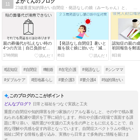
よかてんのブログ
11
23歳重度知的障がい自閉症・発語なしの娘（みーちゃん）と、 82歳要介護５・認知症の母の介護のダブルケアの当事者として日々向き合う中で得たケアの工夫、制度の使い方、生活の知恵を書いています。
親の葬儀代が払えない時の
【発語なし自閉症】暑いと
認知症の親の
4つの方法｜自己負担ゼ
服を脱ぐ娘に効いた「減ら
初回報告を郵
ロ・後払い・仮払い制度
す」夏対策
した。2日間で
17時間前
昨日
8日前
業と、収支予
こと
#認知症
#自閉症
#離婚
#在宅介護
#発語なし
#シンママ
#ダブルケア
#団地暮らし
#要介護3
#要介護4
#知的障がい
このブログのここがポイント
日常と福祉をつなぐ実践と工夫
重度の自閉症や知的障害を持つ家族のリアルな暮らしと、その中で積み重
ねられる配慮や選択を丁寧に紹介します。外出や介護の現場で直面する課
題に寄り添い、場所選びや支援の工夫を生の声とともに伝えることで、自
然な理解や共感を促す内容となっています。自閉症スペクトラムや障がい
福祉に関する情報も盛り込み、実務から日常まで多角的に情報を届けま
す。