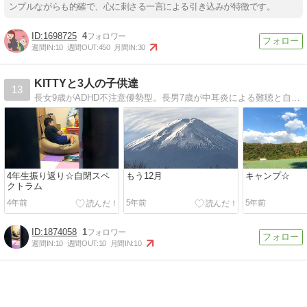
ンプルながらも的確で、心に刺さる一言による引き込みが特徴です。
1698725
4
週間IN:
10
週間OUT:
450
月間IN:
30
KITTYと3人の子供達
13
長女9歳がADHD不注意優勢型。長男7歳が中耳炎による難聴と自閉症スペクトラム。次男は4歳年少で知的障害を伴う自閉症スペクトラム。
4年生振り返り☆自閉スペ
もう12月
キャンプ☆
クトラム
4年前
5年前
5年前
1874058
1
週間IN:
10
週間OUT:
10
月間IN:
10