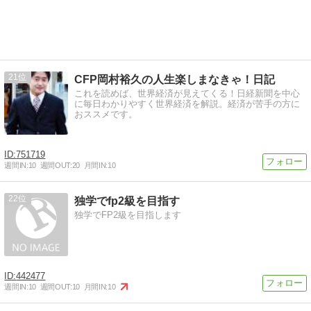
21
CFP岡村裕久の人生楽しまなきゃ！日記
これを読めば、世界経済が見えてくる！日経新聞を中心
に毎日わかりやすく世界経済を解説。経済が苦手の方に
おススメです。
751719
週間IN:
10
週間OUT:
20
月間IN:
10
22
独学でfp2級を目指す
独学でFP2級を目指します
442477
週間IN:
10
週間OUT:
10
月間IN:
10