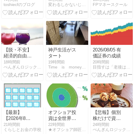
toshiecfのブログ
変わるしかないじゃん！
FPマネースクール
者及び制限納
税義務者はい
ずれも、「住
宅取得資金等
贈与に係る相
続時精算課税
制度の特例」
の適用を受け
【脱・不安】
神戸生活がス
2026/08/05 有
る対象です
経済的自由を
タート
価証券の成績
か？
掴むための
18時間前
19時間前
20時間前
ぺんぎんロジックFP講座
Time is moneyキムのお金日記
目指すは「老後は不労所得だけで生活」。FPの投資記録
「国際分散×
新NISA」完全
攻略ロードマ
ップ
【最新】
オフショア投
【悲報】個別
【2026年8月
資は全世界で
株だけで資産
募集分】個人
販売中止とな
形成は無理ゲ
21時間前
22時間前
24時間前
くらしとお金の学校
★オフショア師匠★の資産運用調査分析ダイアリー
ぺんぎんロジックFP講座
向け国債と新
るケースと日
ー？マネーリ