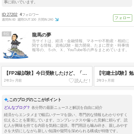
事に紡いでいます。
27202
4
週間IN:
60
週間OUT:
100
月間IN:
240
6
龍馬の夢
当サイトは、経済・金融情報、マネーや不動産・相続に
関する情報、資格試験・能力開発、たまに歴史・時事情
報等の、５ch、Ｘ、YouTube等の声をまとめています。
【FP2級試験】今日受験したけど、「実技」難しかったな！！
2年3ヶ月前
2年3ヶ月前
このブログのここがポイント
各分野の最新ニュースと解説を自由に紹介
経済からエンタメまで幅広いテーマを扱い、専門的な情報もわかりやすく
伝えることを重視しています。コンプレックスや偏った見解に頼らず、読
む人が興味を持てる内容を気軽に提供。専門用語も噛み砕き、親しみやす
さを大切にしながら新しい知識や疑問を深められる構成が特徴です。