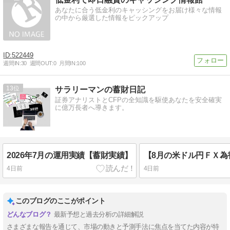
あなたに合う低金利のキャッシングをお届け様々な情報
の中から厳選した情報をピックアップ
522449
週間IN:
30
週間OUT:
0
月間IN:
100
13
サラリーマンの蓄財日記
証券アナリストとCFPの全知識を駆使あなたを安全確実
に億万長者へ導きます。
2026年7月の運用実績【蓄財実績】
4日前
4日前
このブログのここがポイント
最新予想と過去分析の詳細解説
さまざまな報告を通じて、市場の動きと予測手法に焦点を当てた内容が特