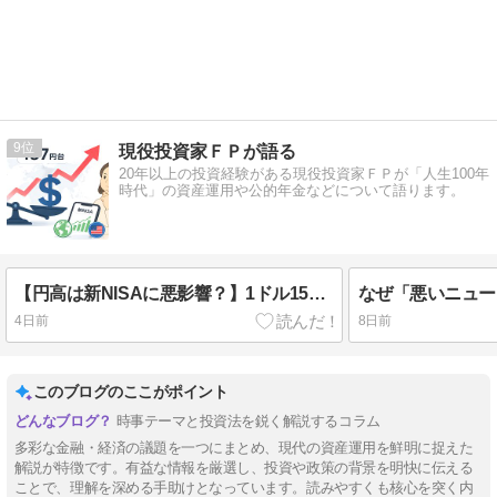
9
現役投資家ＦＰが語る
20年以上の投資経験がある現役投資家ＦＰが「人生100年
時代」の資産運用や公的年金などについて語ります。
【円高は新NISAに悪影響？】1ドル157円台へ急騰｜オルカン・S&P500の積立は続けるべき？
4日前
8日前
このブログのここがポイント
時事テーマと投資法を鋭く解説するコラム
多彩な金融・経済の議題を一つにまとめ、現代の資産運用を鮮明に捉えた
解説が特徴です。有益な情報を厳選し、投資や政策の背景を明快に伝える
ことで、理解を深める手助けとなっています。読みやすくも核心を突く内