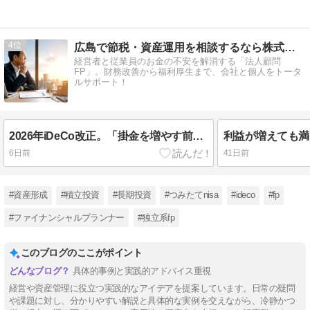
4
広島で節税・資産運用を相談するなら株式会社グッドウェル
経営者と従業員のお金の不安を解消する「法人顧問
FP」。財務改善から福利厚生まで、会社と個人をトータ
ルサポート！
2026年iDeCo改正。「掛金を増やす前」に社長が考えるべきこと
6日前
41日前
#資産形成
#積立投資
#長期投資
#つみたてnisa
#ideco
#fp
#ファイナンシャルプランナー
#独立系fp
このブログのここがポイント
具体的事例と実践的アドバイス重視
経営や資産管理に役立つ実践的なアイデアを提案しています。日常の疑問
や課題に対し、分かりやすい解説と具体的な実例を交えながら、冷静かつ