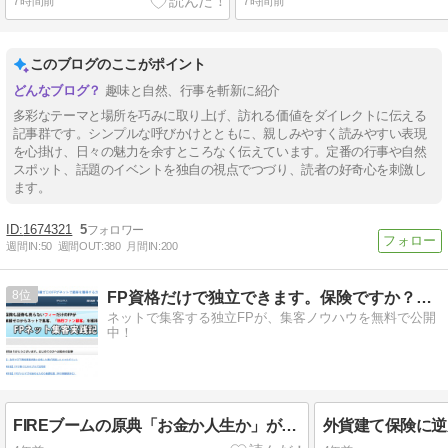
7時間前
7時間前
このブログのここがポイント
趣味と自然、行事を斬新に紹介
多彩なテーマと場所を巧みに取り上げ、訪れる価値をダイレクトに伝える
記事群です。シンプルな呼びかけとともに、親しみやすく読みやすい表現
を心掛け、日々の魅力を余すところなく伝えています。定番の行事や自然
スポット、話題のイベントを独自の視点でつづり、読者の好奇心を刺激し
ます。
1674321
5
週間IN:
50
週間OUT:
380
月間IN:
200
8
FP資格だけで独立できます。保険ですか？募集してません。
ネットで集客する独立FPが、集客ノウハウを無料で公開
中！
FIREブームの原典「お金か人生か」が暴く「現代の病」とは