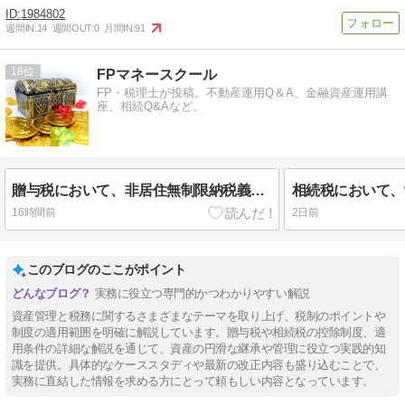
1984802
週間IN:
14
週間OUT:
0
月間IN:
91
18
FPマネースクール
FP・税理士が投稿。不動産運用Q＆A、金融資産運用講
座、相続Q&Aなど。
贈与税において、非居住無制限納税義務者及び制限納税義務者はいずれも、「住宅取得資金等贈与に係る相続時精算課税制度の特例」の適用を受ける対象ですか？
16時間前
2日前
このブログのここがポイント
実務に役立つ専門的かつわかりやすい解説
資産管理と税務に関するさまざまなテーマを取り上げ、税制のポイントや
制度の適用範囲を明確に解説しています。贈与税や相続税の控除制度、適
用条件の詳細な解説を通じて、資産の円滑な継承や管理に役立つ実践的知
識を提供。具体的なケーススタディや最新の改正内容も盛り込むことで、
実務に直結した情報を求める方にとって頼もしい内容となっています。