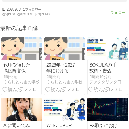
2087973
1
週間IN:
60
週間OUT:
20
月間IN:
140
最新の記事画像
代理受領した
2026年・2027
SOKULAの手
高度障害保険
年における新
数料・審査・
金は誰のも
制度の子育て
必要書類を詳
1時間前
2時間前
2時間10分前
くらしとお金の学校
くらしとお金の学校
ファクタリング口コミ・比較ならFundBridge
の？┃税金・
世帯への一般
しく解説
生命保険
生命保険料控
除の拡充┃税
金
AIに聞いてみ
WHATEVER
FX取引におけ