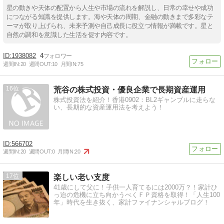
星の動きや天体の配置から人生や市場の流れを解説し、日常の幸せや成功
につながる知識を提供します。海や天体の周期、金融の動きまで多彩なテ
ーマが取り上げられ、未来予測や自己成長に役立つ情報が満載です。星と
自然の調和を意識した生活を促す内容です。
1938082
4
週間IN:
20
週間OUT:
10
月間IN:
75
16
荒谷の株式投資・優良企業で長期資産運用
株式投資法を紹介！香港0902：BL2ギャンブルに走らな
い、長期的な資産運用法を考えよう！
566702
週間IN:
20
週間OUT:
0
月間IN:
20
17
楽しい老い支度
41歳にして父に！子供一人育てるには2000万？！家計ひ
っ迫の危機に立ち向かうべくＦＰ資格を取得！「人生100
年」時代を生き抜く、家計ファイナンシャルブログ！