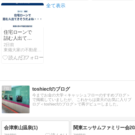
全て表示
住宅ローンで
詰む人出てき
そうだよ
2日前
東備大家の不動産活動日記
ね・・・
7
toshiecfのブログ
今までお金の大学＜キャッシュフローのすすめブログ＞
で掲載していましたが、 これからは楽天のお気に入りブ
ログ＜toshiecfのブログ＞で再デビューしました。
会津東山温泉(1)