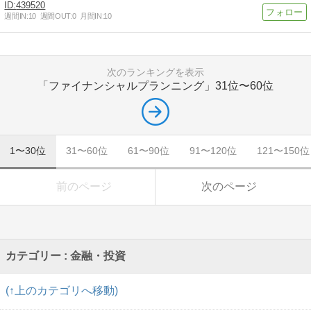
439520
週間IN:
10
週間OUT:
0
月間IN:
10
次のランキングを表示
「ファイナンシャルプランニング」
31位〜60位
1〜30位
31〜60位
61〜90位
91〜120位
121〜150位
前のページ
次のページ
カテゴリー : 金融・投資
(↑上のカテゴリへ移動)