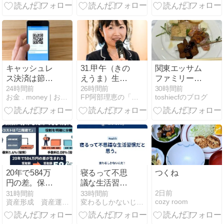
窓販国債┃資
本人だけ契約
テラシーを高
産運用
不可となる2
めてドルコス
つのケースが
ト平均法で勝
ある！購入で
つ方法
きるうちに行
動を早めるべ
し！
キャッシュレ
31.甲午（きの
関東エッサム
ス決済は節約
えうま）生ま
ファミリー会
になる？使い
れの金運
2026年懇親会
24時間前
26時間前
30時間前
お金 . money | お金の総合サイト
FP阿部理恵の「お金の知識ないと生き残れないよ」
toshiecfのブログ
すぎを防ぐた
(3)
めの考え方
20年で584万
寝るって不思
つくね
円の差。保険
議な生活習慣
で「殖やす」
だと思う。
2日前
31時間前
33時間前
cozy room
資産形成 資産運用 アドバイザー AsuPlus 紹介ブログ
変わるしかないじゃん！
のをやめた日
に、私が計算
した数字