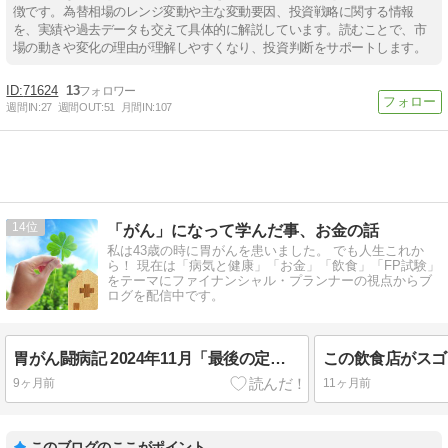
徴です。為替相場のレンジ変動や主な変動要因、投資戦略に関する情報
を、実績や過去データも交えて具体的に解説しています。読むことで、市
場の動きや変化の理由が理解しやすくなり、投資判断をサポートします。
71624
13
週間IN:
27
週間OUT:
51
月間IN:
107
14
「がん」になって学んだ事、お金の話
私は43歳の時に胃がんを患いました。 でも人生これか
ら！ 現在は「病気と健康」「お金」「飲食」「FP試験」
をテーマにファイナンシャル・プランナーの視点からブ
ログを配信中です。
胃がん闘病記 2024年11月「最後の定期検診」
9ヶ月前
11ヶ月前
このブログのここがポイント