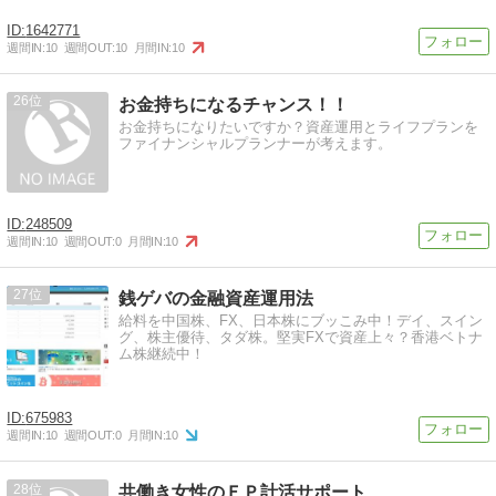
1642771
週間IN:
10
週間OUT:
10
月間IN:
10
26
お金持ちになるチャンス！！
お金持ちになりたいですか？資産運用とライフプランを
ファイナンシャルプランナーが考えます。
248509
週間IN:
10
週間OUT:
0
月間IN:
10
27
銭ゲバの金融資産運用法
給料を中国株、FX、日本株にブッこみ中！デイ、スイン
グ、株主優待、タダ株。堅実FXで資産上々？香港ベトナ
ム株継続中！
675983
週間IN:
10
週間OUT:
0
月間IN:
10
28
共働き女性のＦＰ計活サポート