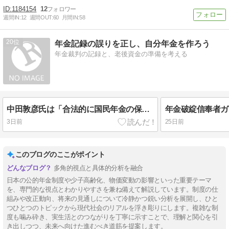
1184154
12
週間IN:
12
週間OUT:
60
月間IN:
58
20
年金記録の誤りを正し、自分年金を作ろう
年金裁判の記録と、老後資金の準備を考える
中田敦彦氏は「合法的に国民年金の保険料を未納」という武勇伝を作ったかもしれない
3日前
25日前
このブログのここがポイント
多角的視点と具体的分析を融合
日本の公的年金制度や少子高齢化、物価変動の影響といった重要テーマ
を、専門的な視点とわかりやすさを兼ね備えて解説しています。制度の仕
組みや改正動向、将来の見通しについて冷静かつ鋭い分析を展開し、ひと
つひとつのトピックから現代社会のリアルを浮き彫りにします。複雑な制
度も噛み砕き、実生活とのつながりを丁寧に示すことで、理解と関心を引
き出しつつ、未来へ向けた進むべき道筋を提案します。