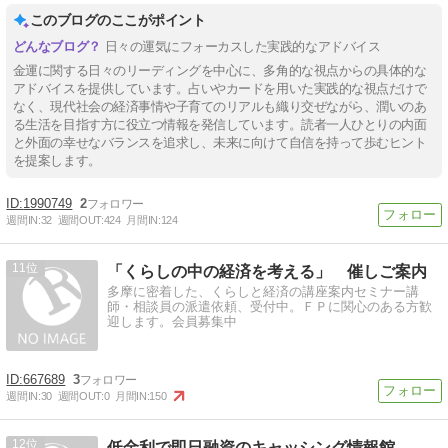
このブログのここがポイント
日々の運気にフォーカスした実践的なアドバイス
金運に関する日々のリーディングを中心に、多角的な視点からの具体的な
アドバイスを提供しています。占いやカードを用いた実践的な視点だけで
なく、現代社会の経済事情や子育てのリアルも織り交ぜながら、潤いのあ
る生活を目指す方に役立つ情報を発信しています。読者一人ひとりの内面
と外面の幸せなバランスを追求し、未来に向けて自信を持って歩むヒント
を提案します。
1990749
2
週間IN:
32
週間OUT:
424
月間IN:
124
11
「くらしの中の経済を考える」 催しご案内
多摩に密着した、くらしと経済の講座案内セミナー講
師・相談員の派遣依頼、受付中。ＦＰに関心のある方歓
迎します。会員募集中
667689
3
週間IN:
30
週間OUT:
0
月間IN:
150
12
低金利で即日融資のキャッシング情報館