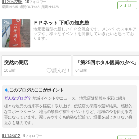
2052296
10
週間IN:
315
週間OUT:
448
月間IN:
1428
2
ＦＰネット 下町の知恵袋
地元密着型の新しいＦＰ交流会です。メンバ−のスキルア
ップや、様々なイベントを開催していきたいと思ってお
ります。
突然の閉店
10日前
64日前
このブログのここがポイント
地域イベントやニュース、地元店舗情報を多彩に紹介
様々な地元の出来事を幅広く取り上げ、伝統店の閉店や選挙結果、感動的
なスポーツシーン、地元の祭典や福祉イベントなど、地域の今を伝える内
容になっています。親しみやすくも的確な記述で、垣根を感じさせない身
近さも魅力です。
146412
4