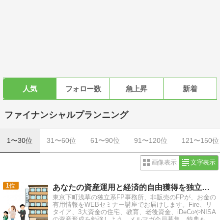
人気
フォロー数
急上昇
新着
ファイナンシャルプランニング
1〜30位
31〜60位
61〜90位
91〜120位
121〜150位
画像表示
文字表示
1
あなたの資産運用と経済的自由獲得を独立非販売ＦＰが応援
東京下町浅草の独立系FP事務所、非販売のFPが、お金の
有用情報をWEBセミナー講座でお届けします。Fire、リ
タイア、3大資金の住宅、教育、老後資金、iDeCoやNISA
の資産形成を勉強しよう。メルマガ会員募集、特典もた