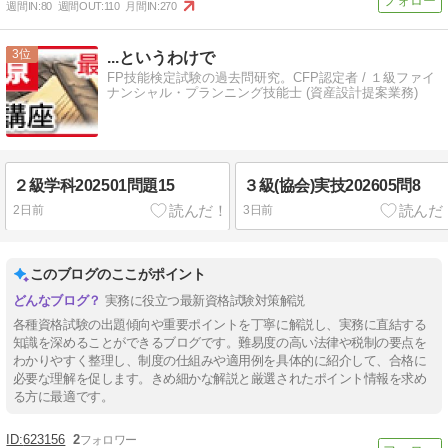
週間IN:
80
週間OUT:
110
月間IN:
270
3
...というわけで
FP技能検定試験の過去問研究。CFP認定者 / １級ファイ
ナンシャル・プランニング技能士 (資産設計提案業務)
２級学科202501問題15
３級(協会)実技202605問8
2日前
3日前
このブログのここがポイント
実務に役立つ最新資格試験対策解説
各種資格試験の出題傾向や重要ポイントを丁寧に解説し、実務に直結する
知識を深めることができるブログです。難易度の高い法律や税制の要点を
わかりやすく整理し、制度の仕組みや適用例を具体的に紹介して、合格に
必要な理解を促します。きめ細かな解説と厳選されたポイント情報を求め
る方に最適です。
623156
2