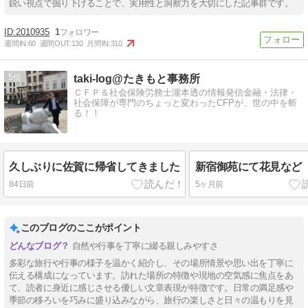
鋭い視点で掘り下げることで、実用性と洞察力を大切にした記事群です。
2010935
1
週間IN:
60
週間OUT:
130
月間IN:
310
5
taki-log@たきもと事務所
ＣＦＰ＆社会保険労務士瀧本透の情報発信金融・法律・
社会保障が専門のちょっと変わったCFPが、世の中を斬
る！！
久しぶりに佐賀に帰省してきました
新宿御苑にて花見など
84日前
5ヶ月前
このブログのここがポイント
自然や行事を丁寧に綴る親しみやすさ
多彩な旅行や行事の様子を温かく紹介し、その場所情景や思い出を丁寧に
伝える構成になっています。訪れた場所の特徴や現地の空気感に焦点をあ
て、読者に身近に感じさせる優しい文章表現が特徴です。日常の満足感や
季節の移ろいを巧みに盛り込みながら、旅行の楽しさと日々の温もりを見