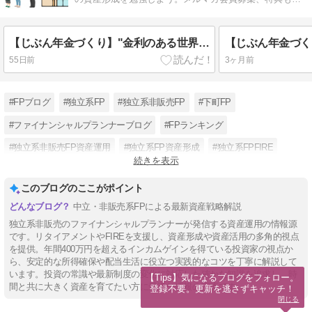
くさん!!
【じぶん年金づくり】"金利のある世界"利回り5%超えの超長期既発国債も登場中、個人向け・新窓販国債はありか【FP事務所トータルサポート】
55日前
3ヶ月前
#FPブログ
#独立系FP
#独立系非販売FP
#下町FP
#ファイナンシャルプランナーブログ
#FPランキング
#独立系非販売FP資産運用
#独立系FP資産形成
#独立系FPFIRE
続きを表示
#独立系FPマネープランニング
#独立系FPリタイア
#東京都台東区FP
このブログのここがポイント
中立・非販売系FPによる最新資産戦略解説
独立系非販売のファイナンシャルプランナーが発信する資産運用の情報源
です。リタイアメントやFIREを支援し、資産形成や資産活用の多角的視点
を提供。年間400万円を超えるインカムゲインを得ている投資家の視点か
ら、安定的な所得確保や配当生活に役立つ実践的なコツを丁寧に解説して
います。投資の常識や最新制度の変化に対応した確かな知識を追求し、時
【Tips】気になるブログをフォロー。

間と共に大きく資産を育てたい方に最適な情報の宝庫です。
登録不要。更新を逃さずキャッチ！
閉じる