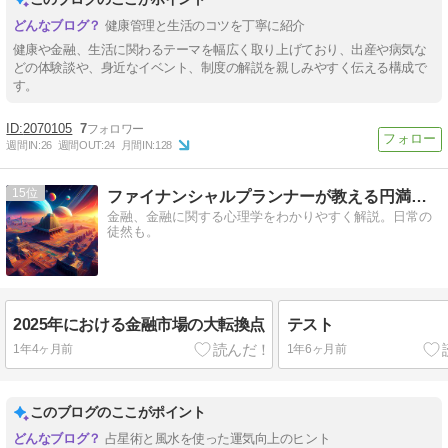
健康管理と生活のコツを丁寧に紹介
健康や金融、生活に関わるテーマを幅広く取り上げており、出産や病気な
どの体験談や、身近なイベント、制度の解説を親しみやすく伝える構成で
す。
2070105
7
週間IN:
26
週間OUT:
24
月間IN:
128
15
ファイナンシャルプランナーが教える円満生活
金融、金融に関する心理学をわかりやすく解説。日常の
徒然も。
2025年における金融市場の大転換点
テスト
1年4ヶ月前
1年6ヶ月前
このブログのここがポイント
占星術と風水を使った運気向上のヒント