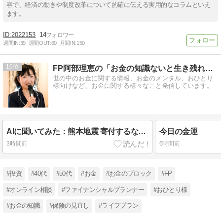
容で、経済の動きや制度改革について的確に伝える実用的なコラムといえ
ます。
2022153
14
週間IN:
39
週間OUT:
60
月間IN:
150
10
FP阿部理恵の「お金の知識ないと生き残れないよ」
世の中のお金に関する情報、お金のメンタル、おひとり
様向けなど、お金に関する様々なこと発信しています。
AIに聞いてみた：熊本地震 寄付するならどの団体がいい？
今日の金運
3時間前
6時間前
#投資
#40代
#50代
#お金
#お金のブロック
#FP
#オンライン相談
#ファイナンシャルプランナー
#おひとり様
#お金の知識
#保険の見直し
#ライフプラン