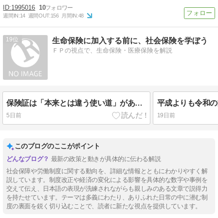
1995016
10
週間IN:
14
週間OUT:
156
月間IN:
48
19
生命保険に加入する前に、社会保険を学ぼう
ＦＰの視点で、生命保険・医療保険を解説
保険証は「本来とは違う使い道」があるので、特例の終了後も捨てない方が良い
5日前
19日前
このブログのここがポイント
最新の政策と動きが具体的に伝わる解説
社会保障や労働制度に関する動向を、詳細な情報とともにわかりやすく解
説しています。制度改正や経済の変化による影響を具体的な数字や事例を
交えて伝え、日本語の表現が洗練されながらも親しみのある文章で説得力
を持たせています。テーマは多義にわたり、ありふれた日常の中に潜む制
度の裏面を鋭く切り込むことで、読者に新たな視点を提供しています。