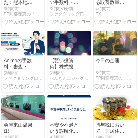
た：熊本地震
の手数料・審
る取引数量の
寄付するなら
査・必要書類
基本と必要資
3時間前
3時間50分前
4時間前
FP阿部理恵の「お金の知識ないと生き残れないよ」
ファクタリング口コミ・比較ならFundBridge
FX
どの団体がい
を詳しく解説
金の計算方法
い？
Animoの手数
【賢い投資
今日の金運
料・審査・必
術】株式投資
要書類を初め
で税制優遇を
6時間前
5時間前
6時間前
FP阿部理恵の「お金の知識ないと生き残れないよ」
ファクタリング口コミ・比較ならFundBridge
ぺんぎんロジックFP講座
ての方向けに
活用して個別
解説
株を最大効率
で運用する方
法
会津東山温泉
不安や不満と
贈与税におい
(1)
いう誤魔化
て、非居住無
し。
制限納税義務
7時間前
9時間前
16時間前