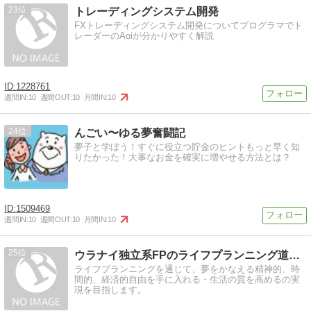
23
トレーディングシステム開発
FXトレーディングシステム開発についてプログラマでト
レーダーのAoiが分かりやすく解説
1228761
週間IN:
10
週間OUT:
10
月間IN:
10
24
んごい〜ゆる夢奮闘記
夢子と学ぼう！すぐに役立つ貯金のヒントもっと早く知
りたかった！大事なお金を確実に増やせる方法とは？
1509469
週間IN:
10
週間OUT:
10
月間IN:
10
25
ウラナイ独立系FPのライフプランニング道一直線
ライフプランニングを通じて、夢をかなえる精神的、時
間的、経済的自由を手に入れる・生活の質を高めるの実
現を目指します。