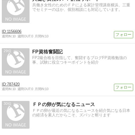
共働き女性のためのＦＰによる家計管理講座横浜、三重
でセミナーのほか、個別相談にも対応しています。
1156606
週間IN:
10
週間OUT:
0
月間IN:
10
29
FP資格奮闘記
FP2級合格を目指して、奮闘するブログFP資格勉強の
事、試験に役立つキーポイントを紹介
787420
週間IN:
10
週間OUT:
0
月間IN:
10
30
ＦＰの卵が気になるニュース
ＦＰの卵が最近の気になるニュースを紹介気になる日本
の経済を素人だからこそ、ズバッと斬ります