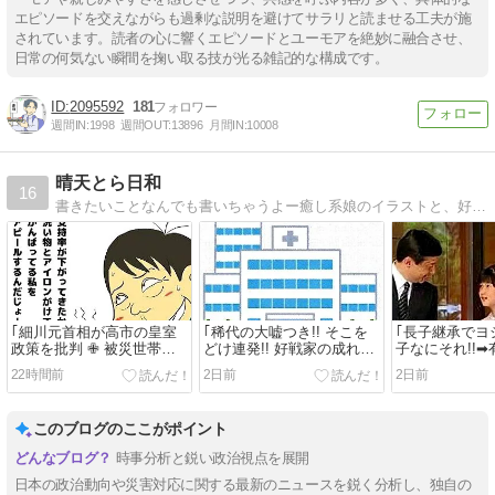
エピソードを交えながらも過剰な説明を避けてサラリと読ませる工夫が施
されています。読者の心に響くエピソードとユーモアを絶妙に融合させ、
日常の何気ない瞬間を掬い取る技が光る雑記的な構成です。
2095592
181
週間IN:
1998
週間OUT:
13896
月間IN:
10008
晴天とら日和
16
書きたいことなんでも書いちゃうよー癒し系娘のイラストと、好奇心旺盛なおばちゃんのブログです。ヨロシク！
｢細川元首相が高市の皇室
｢稀代の大嘘つき!! そこを
｢長子継承でヨシ
政策を批判 ✙ 被災世帯に
どけ連発!! 好戦家の成れの
子なにそれ!!
10万円給付金だろ!!とか｣
果ては!!｣
さまこそ天皇に!
22時間前
2日前
2日前
このブログのここがポイント
時事分析と鋭い政治視点を展開
日本の政治動向や災害対応に関する最新のニュースを鋭く分析し、独自の