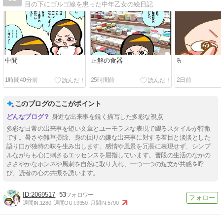
目の下にゴルゴ線を患った中年乙女の絵日記
中間
正解の食器
🫰
1時間40分前
25時間前
2日前
このブログのここがポイント
身近な出来事を鋭く描写した多彩な視点
多彩な日常の出来事を短い文章とユーモラスな表現で綴るスタイルが特徴
です。暑さや雑草掃除、身の回りの嫌な出来事に対する着目と淡淡とした
語り口が独特の味を生み出します。感情や風景を冗長に表現せず、シンプ
ルながらも心に刺さるエッセンスを屈指しています。普段の生活のなかの
ささやかなホンネや風刺を自然に取り入れ、一つ一つの短文が共感を呼
び、読者の心の共振を誘います。
2069517
53
週間IN:
1280
週間OUT:
9350
月間IN:
5790