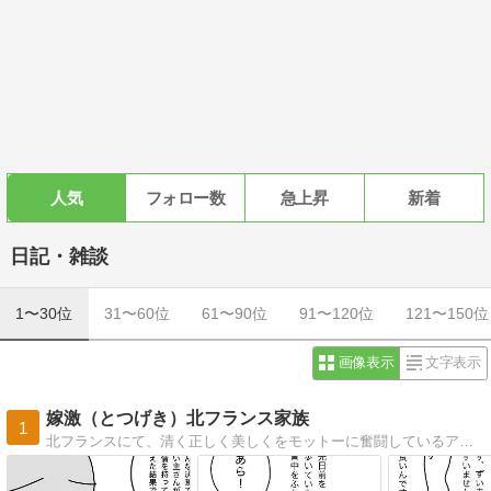
人気
フォロー数
急上昇
新着
日記・雑談
1〜30位
31〜60位
61〜90位
91〜120位
121〜150位
画像表示
文字表示
嫁激（とつげき）北フランス家族
1
北フランスにて、清く正しく美しくをモットーに奮闘しているアラサー母の絵日記です。