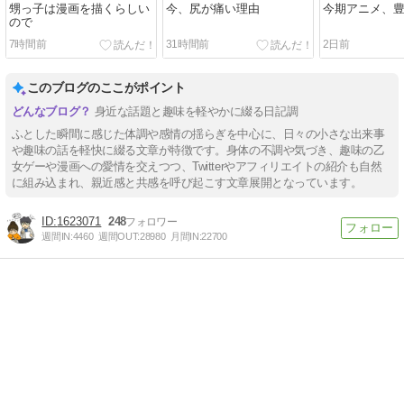
甥っ子は漫画を描くらしい
今、尻が痛い理由
今期アニメ、
ので
7時間前
31時間前
2日前
このブログのここがポイント
身近な話題と趣味を軽やかに綴る日記調
ふとした瞬間に感じた体調や感情の揺らぎを中心に、日々の小さな出来事
や趣味の話を軽快に綴る文章が特徴です。身体の不調や気づき、趣味の乙
女ゲーや漫画への愛情を交えつつ、Twitterやアフィリエイトの紹介も自然
に組み込まれ、親近感と共感を呼び起こす文章展開となっています。
1623071
248
週間IN:
4460
週間OUT:
28980
月間IN:
22700