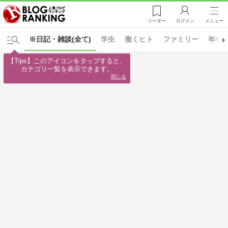
リーダー
ログイン
メニュー
※日記・雑談(全て)
学生
働くヒト
ファミリー
年代
【Tips】このアイコンをタップすると、

カテゴリ一覧を表示できます。
閉じる