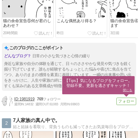
猫の余命宣告⑤何が君のし
こんな偶然あり得る？
猫の余命宣告
あわせ？
ます
20時間前
昨日
3日前
このブログのここがポイント
日常の小さな気づきと心情の綴り
身近な家族や自分の体験を通じて、日々のささやかな発見や気づきを鋭く
掘り下げています。誰もが経験するちょっとした悩みや喜びに焦点を当て
つつ、ありのままの感情を素直に表現しています。一瞬の出来事や思い出
をきっかけに、人生や家族の絆について改めて考えさせられる、親しみや
【Tips】気になるブログをフォロー。

登録不要。更新を逃さずキャッチ！
すくも深みのある文章構成が特徴です。
閉じる
1981919
769
週間IN:
14832
週間OUT:
61083
月間IN:
69903
7人家族の真ん中で。
2
姑と姑妹を看取り、背負うものも減ってきたお気楽毎日をブログで更新。心に描いた夫婦の未来予想図は思ったとおりにかなえられていくのか…？