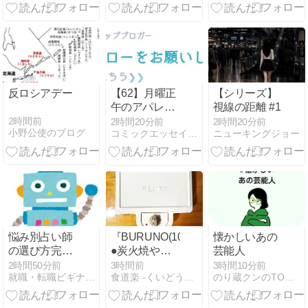
反ロシアデー
【62】月曜正
【シリーズ】
午のアパレル
視線の距離 #1
スパイ大作戦
2時間前
2時間20分前
2時間20分前
小野公使のブログ
コミックエッセイ365
ニューキングジョー
悩み別占い師
『BURUNO(10)』
懐かしいあの
の選び方完全
●炭火焼やき
芸能人
ガイド
とりhs
2時間50分前
3時間前
3時間10分前
就職・転職ビギナーズマガジン
食道楽 -くいどうらく-
のり蔵クンのTODAYブログ