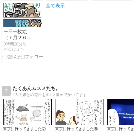
全て表示
一日一枚絵
（７月２６日
分）
3時間20分前
かるひょ〜
たくあんムスメたち。
7
2人の娘との毎日を4コマ漫画でかいてます
東京に行ってきました⑦
東京に行ってきました⑥
東京に行って