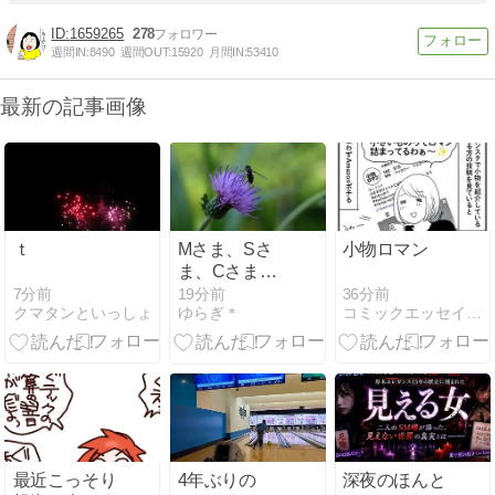
1659265
278
週間IN:
8490
週間OUT:
15920
月間IN:
53410
最新の記事画像
ｔ
Mさま、Sさ
小物ロマン
ま、Cさま、R
さまへ 私信
7分前
36分前
19分前
クマタンといっしょ
コミックエッセイ365
ゆらぎ＊
（拍手コメン
トへのお返事
です）
最近こっそり
4年ぶりの
深夜のほんと