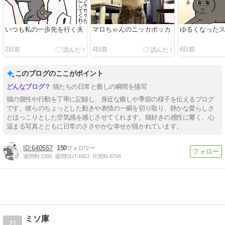
いつも私の一歩先を行く夫
マロちゃんのニッカポッカ
ゆるくなった
2日前
4日前
6日前
このブログのここがポイント
猫たちの日常と癒しの瞬間を描写
猫の個性や行動を丁寧に記録し、身近な癒しや季節の様子を伝えるブログ
です。彼らのちょっとした動きや表情の一瞬を切り取り、静かな愛らしさ
とほっこりとした空気感を感じさせてくれます。猫好きの感性に響く、心
温まる写真とともに日常のささやかな幸せが描かれています。
640557
150
週間IN:
1386
週間OUT:
4563
月間IN:
6786
ミソ庫
21