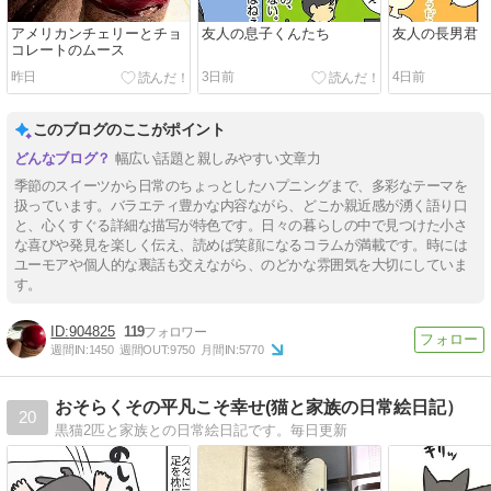
アメリカンチェリーとチョ
友人の息子くんたち
友人の長男君
コレートのムース
昨日
3日前
4日前
このブログのここがポイント
幅広い話題と親しみやすい文章力
季節のスイーツから日常のちょっとしたハプニングまで、多彩なテーマを
扱っています。バラエティ豊かな内容ながら、どこか親近感が湧く語り口
と、心くすぐる詳細な描写が特色です。日々の暮らしの中で見つけた小さ
な喜びや発見を楽しく伝え、読めば笑顔になるコラムが満載です。時には
ユーモアや個人的な裏話も交えながら、のどかな雰囲気を大切にしていま
す。
904825
119
週間IN:
1450
週間OUT:
9750
月間IN:
5770
おそらくその平凡こそ幸せ(猫と家族の日常絵日記）
20
黒猫2匹と家族との日常絵日記です。毎日更新