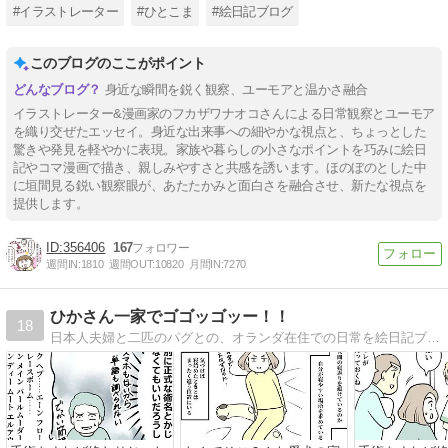
#イラストレーター
#ひとこま
#絵日記ブログ
このブログのここがポイント
身近な瞬間を鋭く観察、ユーモアと温かさ融合
イラストレーター&漫画家のフカザワナオコさんによる日常観察とユーモア
を織り交ぜたエッセイ。身近な出来事への細やかな視点と、ちょっとした
驚きや発見を軽やかに表現。家族や暮らしの小さなポイントを巧みに絵日
記やコマ漫画で描き、親しみやすさと共感を誘います。ほのぼのとした中
に垣間見る鋭い観察眼が、あたたかみと面白さを融合させ、新たな視点を
提供します。
356406
167
週間IN:
1810
週間OUT:
10820
月間IN:
7270
ひかさん一家でゴゴッゴッー！！
18
日本人夫婦と二匹のパグとの、オランダ在住での日常を絵日記ブログで描いてます。