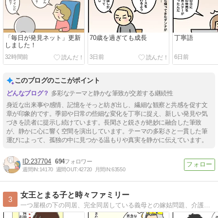
「毎日が発見ネット」更新
70歳を過ぎても成長
丁寧語
しました！
32時間前
3日前
6日前
このブログのここがポイント
多彩なテーマと静かな筆致が交差する継続性
身近な出来事や感情、記憶をそっと紡ぎ出し、繊細な観察と共感を促す文
章が印象的です。季節や日常の些細な変化を丁寧に捉え、新しい発見や気
づきを読者に提示し続けています。長閑さと鋭さが絶妙に融合した筆致
が、静かに心に響く空間を演出しています。テーマの多彩さと一貫した筆
運びによって、孤独の中に見つかる温もりや真実を静かに伝えています。
237704
694
週間IN:
14170
週間OUT:
42720
月間IN:
63550
女王とまる子と時々ファミリー
3
一つ屋根の下の同居、完全同居している義母との嫁姑問題、介護に対する嫁の愚痴メインのブログです。