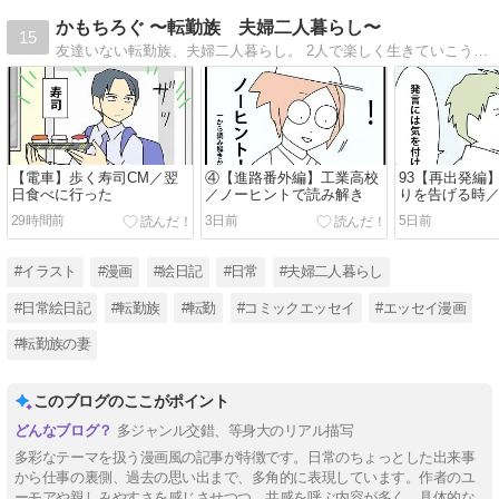
かもちろぐ 〜転勤族 夫婦二人暮らし〜
15
友達いない転勤族、夫婦二人暮らし。 2人で楽しく生きていこうと決めました。 日常の事など。
【電車】歩く寿司CM／翌
④【進路番外編】工業高校
93【再出発編
日食べに行った
／ノーヒントで読み解き
りを告げる時
なる時９
29時間前
3日前
5日前
#イラスト
#漫画
#絵日記
#日常
#夫婦二人暮らし
#日常絵日記
#転勤族
#転勤
#コミックエッセイ
#エッセイ漫画
#転勤族の妻
このブログのここがポイント
多ジャンル交錯、等身大のリアル描写
多彩なテーマを扱う漫画風の記事が特徴です。日常のちょっとした出来事
から仕事の裏側、過去の思い出まで、多角的に表現しています。作者のユ
ーモアや親しみやすさを感じさせつつ、共感を呼ぶ内容が多く、具体的な