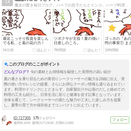
14
魔女の驚き毎日ブログ。ハーフの息子たちとインコ。ハーブ料理本出版しました！
最近こっそり投資を楽しん
ツボクサが主役！夏の強い
ゴッホの『あ
でる私…と葛の花の力！
日差しのころ。
愕の事実① ま
げ隠し・不正
54分前
7時間前
10時間前
このブログのここがポイント
旬の素材とお得情報を駆使した実用性の高い紹介
夏の暑さを乗り切るための青切りシークヮーサーの魅力を詳細に伝え、実
際の使い方やレシピの提案、さらにお得なクーポン情報も盛り込まれてい
ます。料理やドリンクにとどまらず、自家製出汁や山形のだしと絡めての
料理の工夫も紹介し、日常生活に彩りと健康を促す記事となっています。
全体を通じて、シークヮーサーの新たな魅力や工夫した楽しみ方を提案
し、夏季の育て方や保存術までコンパクトに伝えています。
727305
175
週間IN:
2430
週間OUT:
19190
月間IN:
12960