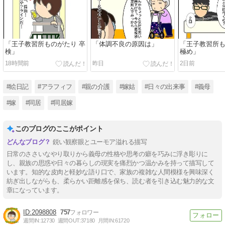
「王子教習所ものがたり 卒
「体調不良の原因は」
「王子教習所も
検」
極め」
18時間前
昨日
2日前
#絵日記
#アラフィフ
#親の介護
#嫁姑
#日々の出来事
#義母
#嫁
#同居
#同居嫁
このブログのここがポイント
鋭い観察眼とユーモア溢れる描写
日常のささいなやり取りから義母の性格や思考の癖を巧みに浮き彫りに
し、親族の思惑や日々の暮らしの現実を痛烈かつ温かみを持って描写して
います。知的な皮肉と軽妙な語り口で、家族の複雑な人間模様を興味深く
紡ぎ出しながらも、柔らかい距離感を保ち、読む者を引き込む魅力的な文
章になっています。
2098808
757
週間IN:
12730
週間OUT:
37180
月間IN:
61720