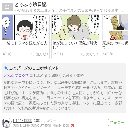
とうふう絵日記
22
やや変わり者の旦那と３人の子供達との日常を綴っております。ブログリニューアルしました。
一緒にドラマを観たがる夫
箸が減っていく現象が解決
家族には申し
した
てる
4日前
25日前
33日前
このブログのここがポイント
親しみやすく繊細な気付きの連続
多彩なテーマを扱いつつ、身近な出来事や疑問に鋭く注目します。趣味や
日常のささやかなエピソードに、ユーモアや感性を盛り込み、読者の共感
を呼び起こす工夫が随所に。親しみやすさを大切にしながらも、細やかな
観察と鋭い視点を通じて、日常の一コマを丁寧に描き出しています。テー
マの幅は広く、家庭のふとした気づきから趣味、ペットに至るまで、多彩
な切り口で情報の断片を紡ぎ出しています。
1146333
183
週間IN:
1280
週間OUT:
5540
月間IN:
3580