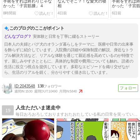
手術をすれば終わりじゃな
なんでそこ？！な愛犬の寝
手術をすれば
かった「子宮筋腫」４
相
かった「子宮
8時間前
4日前
6日前
このブログのここがポイント
実体験と日常を丁寧に綴るストーリー
日本人の夫婦とパグ犬のオランダ暮らしをテーマに、医療や日常の出来事
を飾らずに紹介しています。入院費の詳細や保険制度の解説、身近なトラ
ブル解決方法など、リアルな体験を通じて親近感を高めているのが特徴で
す。親しみやすさとともに、具体的な制度や費用についても触れ、読者の
生活に役立つ視点を提供しています。多彩なエピソードを織り交ぜなが
ら、生活のリアルを鋭く、分かりやすく描き出しています。
2043548
138
週間IN:
1530
週間OUT:
10490
月間IN:
5840
人生ただいま迷走中
19
毎日おろおろしておりますおたおたしている私の日常を笑っていただければこれ幸い