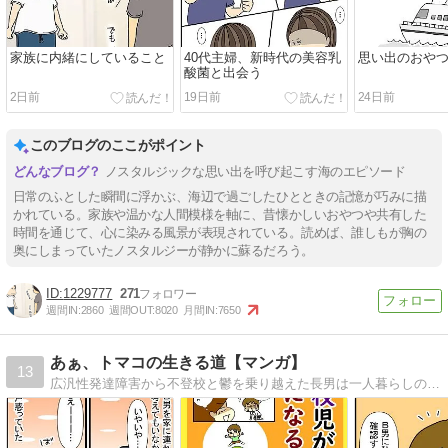
家族に内緒にしていること
40代主婦、新時代の美容乳
思い出のおや
酸菌と出会う
2日前
19日前
24日前
このブログのここがポイント
ノスタルジックな思い出を呼び起こす海のエピソード
日常のふとした瞬間に浮かぶ、海辺で過ごしたひとときの記憶が巧みに描
かれている。家族や温かな人間模様を軸に、昔懐かしいおやつや共有した
時間を通じて、心に染みる風景が表現されている。読めば、誰しもが胸の
奥にしまっていたノスタルジーが静かに蘇るだろう。
1229777
271
週間IN:
2860
週間OUT:
8020
月間IN:
7650
あぁ、トマコの生きる道【マンガ】
13
広汎性発達障害から不登校と鬱を乗り越えた長男は一人暮らしの社会人二年生。ADHDを抱えた次男は社会人一年生。発達障害３兄弟を育てる母トマコの４〜１６コママンガ。