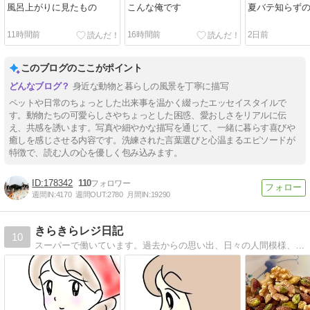
風呂上がりに見たもの
こんな俺です
夏バテ知らず
11時間前
16時間前
2日前
このブログのここがポイント
身近な動物と暮らしの風景を丁寧に描写
ペットや日常のちょっとした出来事を温かく綴ったエッセイスタイルで
す。動物たちの可愛らしさやちょっとした困惑、愛おしさをリアルに伝
え、共感を誘います。写真や細やかな描写を通じて、一緒に暮らす喜びや
癒しを感じさせる内容です。洗練された言葉選びと心温まるエピソードが
特徴で、読む人の心を優しく包み込みます。
178342
110
週間IN:
4170
週間OUT:
2780
月間IN:
19290
きらきらレジ日記
10
スーパーで働いています。過去からの思い出、日々の人間模様、私目線のレジあるある等を描いています。