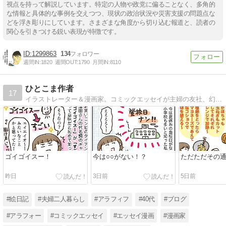
視点を持って解説しています。特定の人物や政党に偏ることなく、多角的
な情報と具体的な事例を交えつつ、現状の政治状況や災害支援の問題点な
どを浮き彫りにしています。さまざまな角度から切り込む報道と、読者の
関心を引きつける鋭い表現が特徴です。
1299863
134
週間IN:
1820
週間OUT:
1790
月間IN:
8110
ひとこま作者
17
イラストレーター＆漫画家。コミックエッセイが主婦の友社、幻冬舎、KADOKAWA、芳文社、イースト・プレス、ダイヤモンド社などから発売中です。
ゴイゴイスー！
今は○○がない！？
ただただその
昨日
3日前
5日前
#絵日記
#夫婦二人暮らし
#アラフィフ
#40代
#ブログ
#アラフォー
#コミックエッセイ
#エッセイ漫画
#漫画家