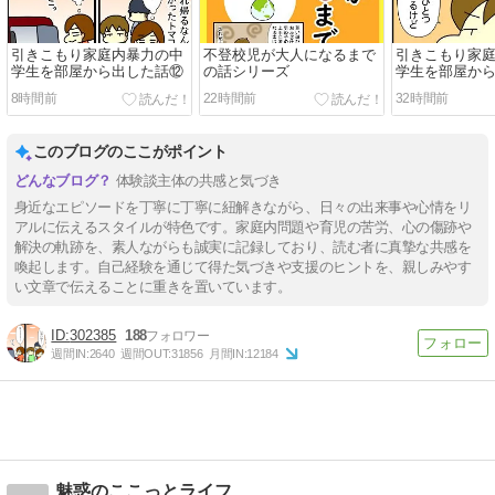
引きこもり家庭内暴力の中
不登校児が大人になるまで
引きこもり家
学生を部屋から出した話⑫
の話シリーズ
学生を部屋か
8時間前
22時間前
32時間前
このブログのここがポイント
体験談主体の共感と気づき
身近なエピソードを丁寧に丁寧に紐解きながら、日々の出来事や心情をリ
アルに伝えるスタイルが特色です。家庭内問題や育児の苦労、心の傷跡や
解決の軌跡を、素人ながらも誠実に記録しており、読む者に真摯な共感を
喚起します。自己経験を通じて得た気づきや支援のヒントを、親しみやす
い文章で伝えることに重きを置いています。
302385
188
週間IN:
2640
週間OUT:
31856
月間IN:
12184
魅惑のここっとライフ