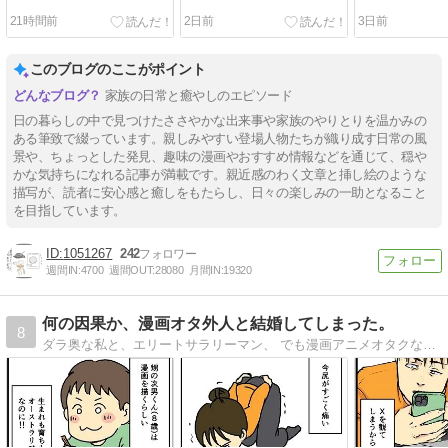
21時間前
2日前
3日前
このブログのここがポイント
家族の日常と癒やしのエピソード
日の暮らしの中で見つけたささやかな出来事や家族のやりとりを温かみの
ある筆致で綴っています。親しみやすい登場人物たちが織り成す日常の風
景や、ちょっとした発見、趣味の漫画やおすすめ情報などを通じて、穏や
かな気持ちになれる記事が満載です。親近感のわく文章と挿し絵のような
描写が、読者に安心感と癒しをもたらし、日々の楽しみの一助となること
を目指しています。
1051267
242
週間IN:
4700
週間OUT:
28080
月間IN:
19320
何の因果か、漫画オタ外人と結婚してしまった。
8
ダラ奥な私と、エリートサラリーマン、 でも漫画アニメオタクな外国人夫との日常について、 毎日更新しています。