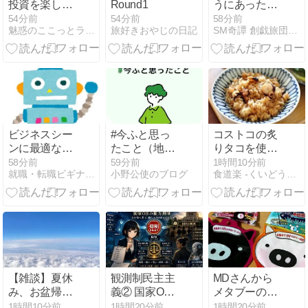
投資を楽しん
Round1
うにあった怖
でる私…と葛
い話④見える
54分前
54分前
58分前
魅惑のここっとライフ
旅好きおやじの日記
SM奇譚 創戯旅団、世界禁書図書館、横浜風属性大学
の花の力！
女（SM奇譚
創戯旅団 第３
５２夜）
ビジネスシー
#今ふと思っ
コストコの炙
ンに最適な車
たこと（地
りタコを使っ
モデル5選
震、情報を確
てラストのお
58分前
59分前
1時間10分前
就職・転職ビギナーズマガジン
小野公使のブログ
食道楽 -くいどうらく-
認する癖）
料理はこれ！
と2日分晩ご
はんは【和定
食】と【スパ
イスキーマカ
レー】
【雑談】夏休
観測制民主主
MDさんから
み、お盆帰省
義② 国家OS
メタブーの入
のシーズンで
の権力抑制 ―
浴剤
1時間10分前
1時間20分前
1時間20分前