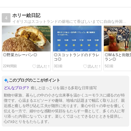
ホリー絵日記
4
イギリスはスコットランドの僻地にて香ばしいまでに自由な外国人夫と年子の娘達に振り回される日常を描いてます。
◎野菜カレーパン◎
◎スコットランドのドラレ
◎M＆Sと街散
コ◎
ラン◎
22時間前
3日前
5日前
このブログのここがポイント
癒しとほっこりを届ける多彩な日常描写
動物や家族、暮らしの中の小さな出来事を温かくユーモラスに綴るのが特
徴です。心温まるエピソードや趣味、地域の話題まで幅広く取り上げ、親
近感と癒しを呼び込む工夫が随所に光ります。童心や日々の幸せを優しく
伝える一方で、細やかな感動や笑顔をもたらす一冊として、多くの人に寄
り添った内容になっています。楽しくてほっとできるひとときを提供し、
心のゆとりをもたらします。