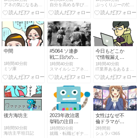
アネの気になるあれこレビュー
自分を高める学び研究所 | 自分の価値を高めるための学びに…
ぷっくりぶーの忙しい毎日
すね
力を持つ者
は、自らの力
を止められる
か
中間
#5064 ソ連参
今日もどこか
戦二日ののち
で情報漏えい
に夫が呉れし
第51回「2026
1時間40分前
1時間40分前
1時間40分前
ミソ庫
スマイルシニアネット倶楽部
IT業界あるあるまとめ
ナルコンポ
年7月の情報
ン・スコポラ
漏えい」三重
ミンの致死量
県、陸自イン
シデントを他
山の石として
USB メモリ 1
万個チェック
後方海坊主
2023年政治選
女性はなぜ不
挙戦の注目ポ
倫ドラマが好
イントと影響
きなのか？
1時間50分前
1時間50分前
2時間前
海坊主平坦日記
就職・転職ビギナーズマガジン
シュラバ365
分析