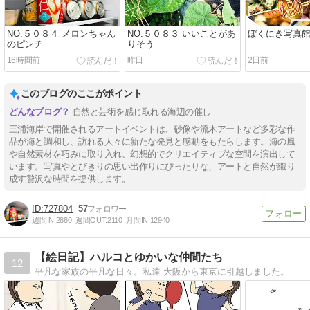
NO.５０８４ メロンちゃん
NO.５０８３ いいことがあ
ぼくにき写真館
のピンチ
りそう
16時間前
昨日
2日前
このブログのここがポイント
自然と芸術を感じ取れる海辺の催し
三浦海岸で開催されるアートイベントは、砂像や流木アートなど多彩な作
品が海と調和し、訪れる人々に新たな発見と感動をもたらします。海の風
や自然素材を巧みに取り入れ、幻想的でクリエイティブな空間を演出して
います。写真やとびきりの思い出作りにぴったりな、アートと自然が織り
成す贅沢な時間を提供します。
727804
57
週間IN:
2880
週間OUT:
2110
月間IN:
12940
【絵日記】ハルコとゆかいな仲間たち
12
平凡な家族の平凡な日々。私達 大阪から東京に引越しました。