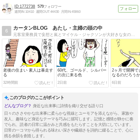
1772738
579
週間IN:
10410
週間OUT:
44430
月間IN:
45860
カータンBLOG あたし・主婦の頭の中
6
元客室乗務員で妄想と嵐とマイケル・ジャクソンが大好きな女の古（こ）。羞恥心を失った今、赤裸々に超ヘタくそな絵であたしの頭の中を綴ってます。
老後の住まい 素人は暴走す
60代、ゴールド、シルバー
2ヶ月で開脚で
る
の次に来る色
なるのだろう
32時間前
2日前
6日前
このブログのここがポイント
身近な出来事に詩情を織り交ぜる語り口
日々のささやかな出来事に柔らかな視線とユーモアを添えながら、家族や
友人、趣味など身近なテーマを巧みに描写します。記憶と感情が静かに奏
でられ、読者の日常に温かみと共感をもたらすことを大切にしています。
日常の一コマから得られる味わい深さや繊細さを詩的に綴ることで、心に
残る余韻を創造します。