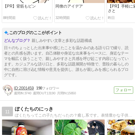
【PR】背筋もピン
同僚のアイデア
【PR】手軽に
さと
8時間前
32時間前
昨日
このブログのここがポイント
親しみやすい文章と多彩な話題構成
日々のちょっとした出来事や感じたことを温かみのある語り口で綴り、読
者との共感を誘います。自己体験や身近な出来事をベースに、身近なテー
マを幅広く扱うことで、親しみやすさと共感を呼び起こす内容になってい
ます。カジュアルな語り口と、多彩な話題展開が特徴で、普段の暮らしの
中に自然に溶け込む情報や意見を提供し、誰もが親しみを感じられるブロ
グです。
2001459
190
週間IN:
3740
週間OUT:
13190
月間IN:
15650
ぼくたちのにっき
11
ぼくたちってこの子たちだったの？癒し系です。表情豊かな子供達。北海道・千葉・岐阜・香川・奈良などのロケもあります。どうぞ遊びに来てください。