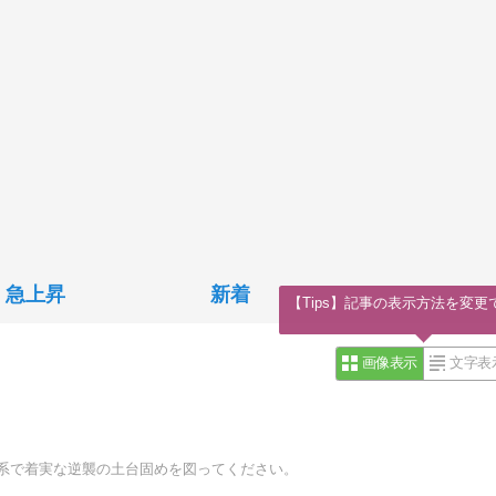
急上昇
新着
【Tips】記事の表示方法を変更
画像表示
文字表
導体系で着実な逆襲の土台固めを図ってください。