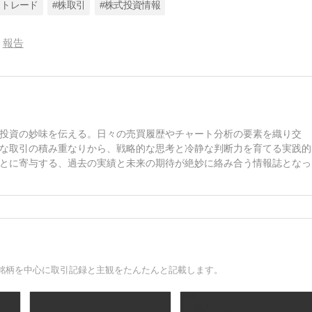
イトレード
#株取引
#株式投資情報
報告
投資の妙味を伝える。日々の売買履歴やチャート分析の要素を織り交
な取引の積み重なりから、戦略的な思考と冷静な判断力を育てる実践的
とに寄与する、過去の実績と未来の期待が絶妙に絡み合う情報誌となっ
銘柄を中心に取引記録と主観をたんたんと記載します。