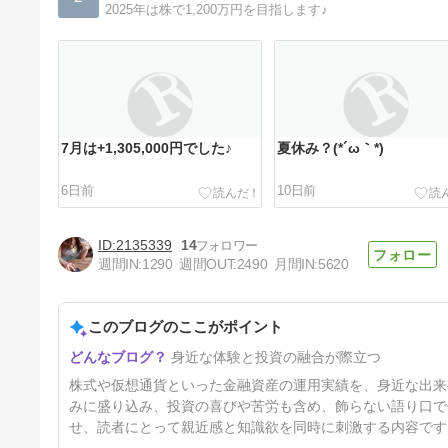
2025年は株で1,200万円を目指します♪
7月は+1,305,000円でした♪
夏休み？(*´ω｀*)
6日前
10日前
2135339
14
週間IN:
1290
週間OUT:
2490
月間IN:
5620
このブログのここがポイント
3連休の予定
身近な体験と投資の融合が際立つ
20日前
株式や仮想通貨といった金融資産の運用実績を、身近な出来
みに盛り込み、投資の喜びや苦労も含め、飾らない語り口で
せ、読者にとって親近感と知識欲を同時に刺激する内容です