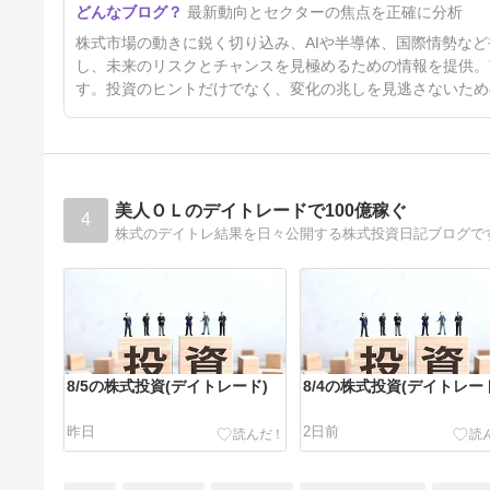
最新動向とセクターの焦点を正確に分析
6日前
株式市場の動きに鋭く切り込み、AIや半導体、国際情勢な
し、未来のリスクとチャンスを見極めるための情報を提供。
す。投資のヒントだけでなく、変化の兆しを見逃さないため
美人ＯＬのデイトレードで100億稼ぐ
4
株式のデイトレ結果を日々公開する株式投資日記ブログで
8/5の株式投資(デイトレード)
8/4の株式投資(デイトレー
昨日
2日前