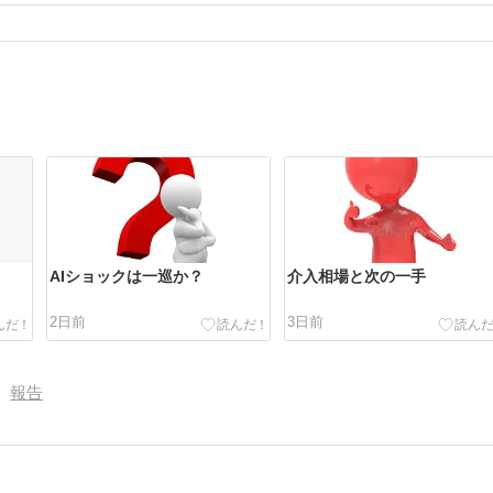
AIショックは一巡か？
介入相場と次の一手
2日前
3日前
報告