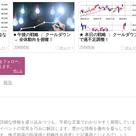
はな
■ 午後の戦略 ： クールダウン
★ 本日の戦略 ： クールダウ
→ 全体動向を俯瞰！
で過不足調整！
20時間前
25時間前
をフォロー。

えます。
閉じる
報告
詳細な情報を盛り込みつつも、平易な言葉でわかりやすく展開していま
イベントの背景を巧みに解説します。豊かな情報を趣向を凝らして伝
す。株式相場の臨場感と戦略性を追求した記事群といえるでしょう。