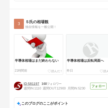
Ｓ氏の相場観
3
独自情報を一般公開！
半導体相場はまだ終わらない
半導体相場は反転局面へ
21時間前
昨日
581197
160
週間IN:
1110
週間OUT:
12900
月間IN:
5230
このブログのここがポイント
キオクシア反発で流れ一変