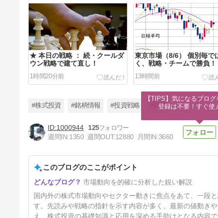
★ 本日の戦略 ： 続・クールダ
東京市場（8/6） 個別毎で
ウン戦略で建て直し！
く、戦略・チームで勝負！
1時間20分前
13時間前
【TIPS】気になるブログ
#株式投資
#銘柄情報
#投資戦略
#銘柄
登録は不要！すぐ使
1000944
125
週間IN:
1350
週間OUT:
12880
月間IN:
3660
東京市場（8/5） 個別重視から
トップダウン戦略への切り替
え！
このブログのここがポイント
昨日
市場動向を的確に分析した鋭い解説
国内外の株式市場動向やセクター動きに焦点をあて、一段と
す。先読みや戦略の指針を示す内容が多く、最新の値動きや
え、株式投資の基礎知識と応用を深める手助けとなる内容で