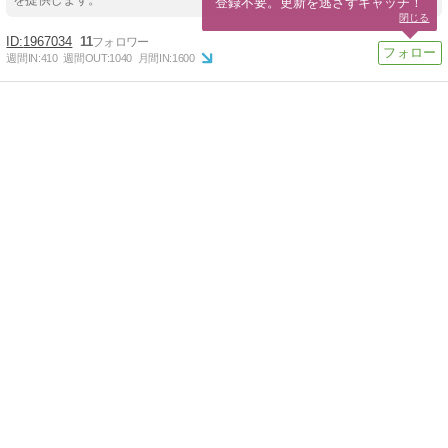
登録不要。更新を逃さずキャッチ！
閉じる
1967034
11
週間IN:
410
週間OUT:
1040
月間IN:
1600