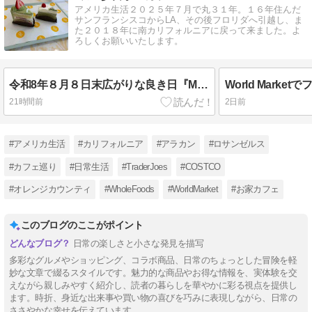
アメリカ生活２０２５年７月で丸３１年。１６年住んだ
サンフランシスコからLA、その後フロリダへ引越し、ま
た２０１８年に南カリフォルニアに戻って来ました。よ
ろしくお願いいたします。
令和8年８月８日末広がりな良き日『My Birthday♪』
21時間前
2日前
#アメリカ生活
#カリフォルニア
#アラカン
#ロサンゼルス
#カフェ巡り
#日常生活
#TraderJoes
#COSTCO
#オレンジカウンティ
#WholeFoods
#WorldMarket
#お家カフェ
このブログのここがポイント
日常の楽しさと小さな発見を描写
多彩なグルメやショッピング、コラボ商品、日常のちょっとした冒険を軽
妙な文章で綴るスタイルです。魅力的な商品やお得な情報を、実体験を交
えながら親しみやすく紹介し、読者の暮らしを華やかに彩る視点を提供し
ます。時折、身近な出来事や買い物の喜びを巧みに表現しながら、日常の
ささやかな幸せを伝えています。