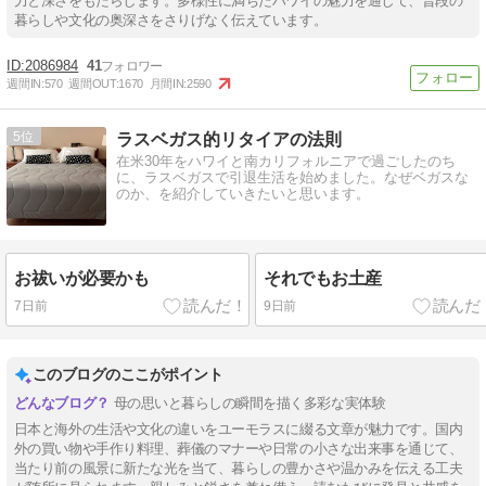
力と深さをもたらします。多様性に満ちたハワイの魅力を通して、普段の
暮らしや文化の奥深さをさりげなく伝えています。
2086984
41
週間IN:
570
週間OUT:
1670
月間IN:
2590
5
ラスベガス的リタイアの法則
在米30年をハワイと南カリフォルニアで過ごしたのち
に、ラスベガスで引退生活を始めました。なぜベガスな
のか、を紹介していきたいと思います。
お祓いが必要かも
それでもお土産
7日前
9日前
このブログのここがポイント
母の思いと暮らしの瞬間を描く多彩な実体験
日本と海外の生活や文化の違いをユーモラスに綴る文章が魅力です。国内
外の買い物や手作り料理、葬儀のマナーや日常の小さな出来事を通じて、
当たり前の風景に新たな光を当て、暮らしの豊かさや温かみを伝える工夫