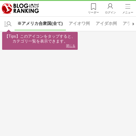
リーダー
ログイン
メニュー
※アメリカ合衆国(全て)
アイオワ州
アイダホ州
アラス
【Tips】このアイコンをタップすると、

カテゴリ一覧を表示できます。
閉じる