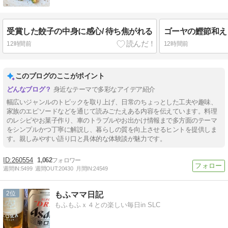
受賞した餃子の中身に感心/ 待ち焦がれる
ゴーヤの鰹節和え
12時間前
12時間前
このブログのここがポイント
身近なテーマで多彩なアイデア紹介
幅広いジャンルのトピックを取り上げ、日常のちょっとした工夫や趣味、
家族のエピソードなどを通じて読みごたえある内容を伝えています。料理
のレシピやお菓子作り、車のトラブルやお出かけ情報まで多方面のテーマ
をシンプルかつ丁寧に解説し、暮らしの質を向上させるヒントを提供しま
す。親しみやすい語り口と具体的な体験談が魅力です。
260554
1,062
週間IN:
5499
週間OUT:
20430
月間IN:
24549
2
もふママ日記
もふもふｘ４との楽しい毎日in SLC