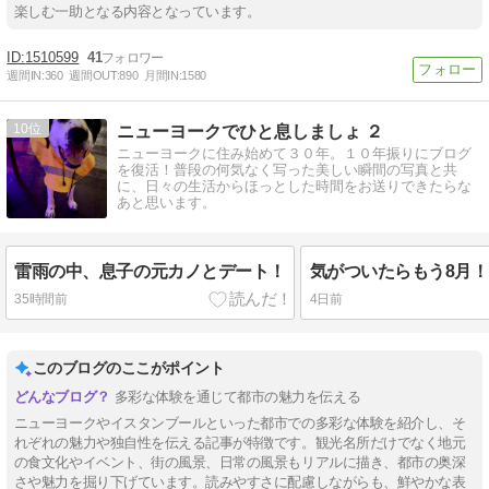
楽しむ一助となる内容となっています。
1510599
41
週間IN:
360
週間OUT:
890
月間IN:
1580
10
ニューヨークでひと息しましょ ２
ニューヨークに住み始めて３０年。１０年振りにブログ
を復活！普段の何気なく写った美しい瞬間の写真と共
に、日々の生活からほっとした時間をお送りできたらな
あと思います。
雷雨の中、息子の元カノとデート！
気がついたらもう8月！
35時間前
4日前
このブログのここがポイント
多彩な体験を通じて都市の魅力を伝える
ニューヨークやイスタンブールといった都市での多彩な体験を紹介し、そ
れぞれの魅力や独自性を伝える記事が特徴です。観光名所だけでなく地元
の食文化やイベント、街の風景、日常の風景もリアルに描き、都市の奥深
さや魅力を掘り下げています。読みやすさに配慮しながらも、鮮やかな表