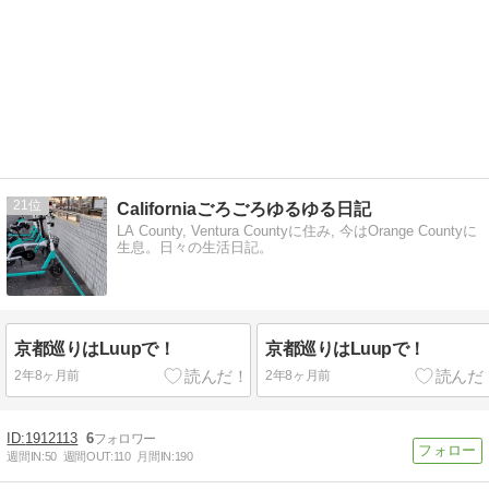
21
Californiaごろごろゆるゆる日記
LA County, Ventura Countyに住み, 今はOrange Countyに
生息。日々の生活日記。
京都巡りはLuupで！
京都巡りはLuupで！
2年8ヶ月前
2年8ヶ月前
1912113
6
週間IN:
50
週間OUT:
110
月間IN:
190