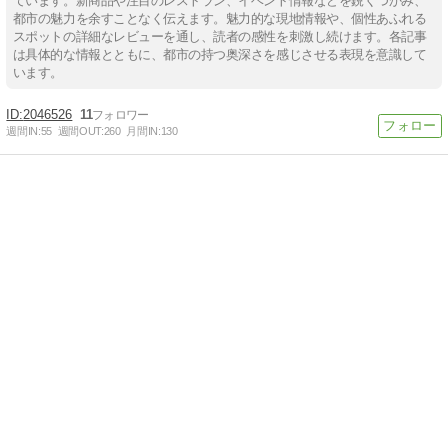
ています。新商品や注目のレストラン、イベント情報などを鋭くつかみ、
都市の魅力を余すことなく伝えます。魅力的な現地情報や、個性あふれる
スポットの詳細なレビューを通し、読者の感性を刺激し続けます。各記事
は具体的な情報とともに、都市の持つ奥深さを感じさせる表現を意識して
います。
2046526
11
週間IN:
55
週間OUT:
260
月間IN:
130