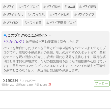
#ハワイ
#ハワイブログ
#ハワイ観光
#hawaii
#ハワイ情報
#ハワイ暮らし
#ハワイ生活
#ハワイ不動産
#ハワイライフ
#ハワイ移住
#ハワイ在住
#ハワイ不動産ブログ
このブログのここがポイント
地元情報と不動産事情を融合した内容
ハワイを舞台にしたリアルな日常とビジネス情報をバランスよく伝えるブ
ログです。渡航や不動産取引の裏側、地元のおすすめスポットまで、多彩
なテーマを鋭い視点で紹介し、読者に新たな発見を提供します。親身な語
り口と具体的な体験談で、ただの観光情報を超えた情報提供を心掛けてい
ます。日常の一コマからビジネスエレメントまで、ハワイの魅力と可能性
を余すところなく伝え、親近感と知識欲を刺激します。
1492534
4
週間IN:
210
週間OUT:
1480
月間IN:
950