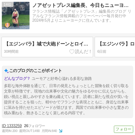
14
ノアゼットプレス編集長、今日もニューヨークで困ってます！
フランス情報誌「ノアゼットプレス」編集長のブログ リ
アルなフランス情報満載のフリーペーパー毎月発行中
2024年5月よりニューヨークに住んでいます。
【エジンバラ】城で大砲ドーンとロイヤルマイル
30時間前
6日前
このブログのここがポイント
ユーモアと好奇心溢れる多彩な旅路
多彩な海外体験を通じて、日常の発見とちょっとした冒険を鋭く切り取る
文章が特徴です。現地の出来事や文化の魅力をゆるやかに伝えながらも、
鋭い視点と親しみやすさを兼ね備えています。読者に新たな視点や笑いを
提供することを狙った、軽やかでフランクな表現とともに、身近な出来事
に深みを持たせたエピソードが並びます。異国での出来事や小さな驚きの
積み重ねを、飽きることなく楽しめる内容です。
1333259
26
週間IN:
200
週間OUT:
1490
月間IN:
840