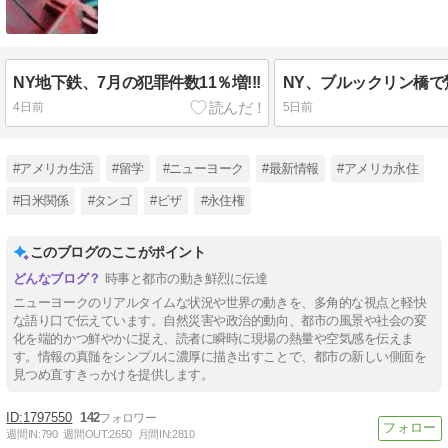
NY地下鉄、7月の犯罪件数11％増!!!
NY、ブルックリン橋で驚
4日前
5日前
#アメリカ生活
#留学
#ニューヨーク
#最新情報
#アメリカ永住
#日米関係
#タンゴ
#ビザ
#永住権
このブログのここがポイント
時事と都市の動き鮮烈に伝達
ニューヨークのリアルタイムな状況や世界の動きを、多角的な視点と軽快
な語り口で伝えています。自然災害や政治的動向、都市の風景や社会の変
化を端的かつ鮮やかに捉え、読者に瞬時に現場の熱量や空気感を伝えま
す。情報の真髄をシンプルに濃厚に描き出すことで、都市の新しい側面を
見つめ直すきっかけを提供します。
1797550
142
週間IN:
790
週間OUT:
2650
月間IN:
2810