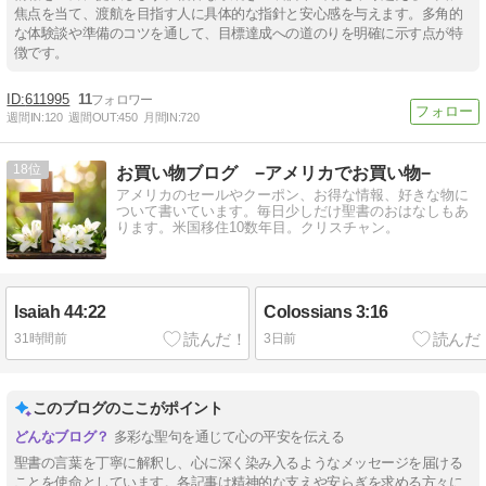
焦点を当て、渡航を目指す人に具体的な指針と安心感を与えます。多角的
な体験談や準備のコツを通して、目標達成への道のりを明確に示す点が特
徴です。
611995
11
週間IN:
120
週間OUT:
450
月間IN:
720
18
お買い物ブログ −アメリカでお買い物−
アメリカのセールやクーポン、お得な情報、好きな物に
ついて書いています。毎日少しだけ聖書のおはなしもあ
ります。米国移住10数年目。クリスチャン。
Isaiah 44:22
Colossians 3:16
31時間前
3日前
このブログのここがポイント
多彩な聖句を通じて心の平安を伝える
聖書の言葉を丁寧に解釈し、心に深く染み入るようなメッセージを届ける
ことを使命としています。各記事は精神的な支えや安らぎを求める方々に