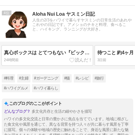
4
Aloha Nui Loa ヤスミン日記
人生の2/3をハワイで暮らすヤスミンの日常生活のあれや
これやの日記です。アメショのチキと料理、食べるこ
と、ハイキング、ランニングが大好き。
真心ボックスは とてつもない『ビックリ箱』 だった - ブロ友さんとオフ会 その２
24時間前
3日前
#料理
#主婦
#ガーデニング
#猫
#レシピ
#旅行
#ハワイグルメ
#ハワイ暮らし
このブログのここがポイント
多文化共存と生活の細やかさを描写
ハワイの多文化交流と日常の豊かさに焦点を当てています。地域に根ざし
た食文化や風景を通じて、異なる背景を持つ人々が共に暮らす風景を丁寧
に描写。個々の体験や地域の歴史に触れることで、身近な風景に新たな魅