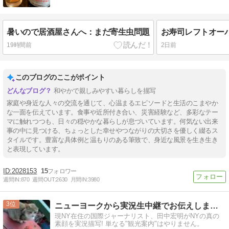
暑いので居酒屋さんへ：まだ寄生虫問題
19時間前
2日前
このブログのここがポイント
和やかで親しみやすい暮らしを描写
家庭や身近な人々の交流を通じて、心温まるエピソードと生活のこまやか
な一面を伝えています。食事や近所付き合い、災害経験など、多彩なテー
マに触れつつも、日々の穏やかな暮らしが息づいています。何気ない出来
事の中に見つける、ちょっとした幸せやつながりの大切さを優しく綴るス
タイルです。豊富な具体例と温もりのある筆致で、身近な風景を生き生き
と表現しています。
2028153
15
週間IN:
870
週間OUT:
2630
月間IN:
3980
3
ニューヨークから実況生中継でお伝えします!!!
現NY在住の国際ジャーナリスト、田中宏明がNYの真の
素顔を実況描写! 単なる"観光案内"はやりません。