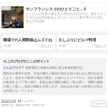
15
サンフランシスコのひとりごと...３
たくさんの写真で綴る男＆男&犬の生活日記。彼氏Ｄさん
＆犬Coco(2020逝去)と共にひっそりと暮す男のたれ流し
的な日常記録
職場での人間関係はムズイね
久しぶりにビルマ料理
2日前
5日前
このブログのここがポイント
各種場所と体験を詳細に綴る多角的旅行記
国内外の都市や自然、文化の魅力と独自の視点を掛け合わせた旅行記を伝
えます。街歩きの風景や地元の歴史、人物のエピソードから、訪れる場所
の奥深さまで丁寧に紹介。多彩な旅の側面を幅広く取り扱い、実際の体験
を通じて新しい発見や感動を共有します。読めば次の旅への好奇心が高ま
る内容となっています。
627179
43
週間IN:
165
週間OUT:
909
月間IN:
783