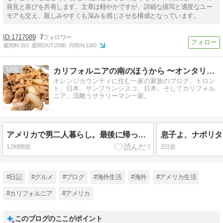
発見と喜びを共有します。文章は軽やかですが、詳細な描写と適度なユー
モアも交え、親しみやすくも深みを感じさせる構成となっています。
1717089
7
週間IN:
310
週間OUT:
2080
月間IN:
1160
12
カリフォルニアの南のほうから 〜オンタリオ湖畔から・第四章
オレンジカウンティに住む一家の家族のブログ。トロン
ト、日本、サンフランシスコ、日本、そしてカリフォル
ニア。流離うサラリーマン一家。
アメリカで男二人暮らし。最後に帰ってきたのは、昭和の定番。
12時間前
2日前
#日記
#グルメ
#ブログ
#海外生活
#海外
#アメリカ生活
#カリフォルニア
#アメリカ
このブログのここがポイント