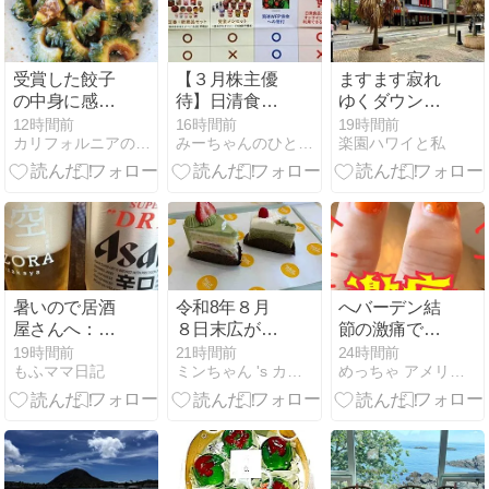
受賞した餃子
【３月株主優
ますます寂れ
の中身に感心/
待】日清食品
ゆくダウンタ
待ち焦がれる
ホールディン
ウン
12時間前
16時間前
19時間前
カリフォルニアのばあさんブログ
みーちゃんのひとり言
楽園ハワイと私
グスの優待品♦
自社グループ
定番+新商品
セット
暑いので居酒
令和8年８月
へバーデン結
屋さんへ：ま
８日末広がり
節の激痛で泣
だ寄生虫問題
な良き日『My
くわ
19時間前
21時間前
24時間前
もふママ日記
ミンちゃん 's カフェ
めっちゃ アメリカやねん『トラブルwithわんこ』
Birthday♪』