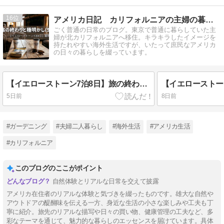
16
アメリカ日記 カリフォルニアの主婦の暮らし
ごく普通の日常のブログ。東京で普通に暮らしていた主
婦が北カリフォルニアへ移住。キラキラしたイメージを
持たれやすい海外生活ですが、いたって庶民なアメリカ
の日々の暮らしを綴っています。
【イエローストーン7泊8日】旅の終わりと種明かし(5) 最終回
5日前
8日前
#ガーデニング
#夫婦二人暮らし
#海外生活
#アメリカ生活
#カリフォルニア
このブログのここがポイント
自然体験とリアルな日常を交えて披露
アメリカ在住者のリアルな体験と気づきを綴ったものです。雄大な自然や
アウトドアの醍醐味を伝える一方、身近な生活の小さな楽しみや工夫も丁
寧に紹介。旅先のリアルな描写や日々の買い物、健康管理の工夫など、多
彩なテーマを通じて、魅力的な暮らしのエッセンスを届けています。具体