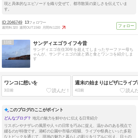
現と具体的なエピソードを織り交ぜて、都市散策の楽しさを伝えていま
す。
2046749
13
週間IN:
320
週間OUT:
1560
月間IN:
1220
11
サンディエゴライフ今昔
サンディエゴ在住30年を超えてしまったサーファー母ち
ゃんが、サンディエゴの波と酒と食とワンコを紹介しま
す
ワンコに想いを
週末の始まりはピザにライブ
3日前
4日前
このブログのここがポイント
地元の魅力を鮮やかに伝える日常紹介
リスボンやナザレの風景や人々の日常を巧みに捉え、温かみのある視点で
綴るのが特徴です。港町の公園や市場の喧騒、ライブや祭典といった多彩
なトピックを通じて、現地の魅力と暮らしの彩りをリアルに伝え、日々の