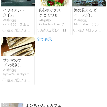
ハワイアン・
真心ボックス
海の見えるダ
タイム
は とてつもな
イニングに癒
い『ビックリ
される
24時間前
24時間前
25時間前
ハワイ発 まぁるい氣を貴方に
Aloha Nui Loa ヤスミン日記
Minotake+（ミノタケプラス）in Boston
箱』 だった -
ブロ友さんと
オフ会 その２
全て表示
サンマのオー
ブン焼きに、
大根おろしを
25時間前
Kyoko's Backyard アメリカで田舎暮らし
添えて
7
ミンちゃん 's カフェ