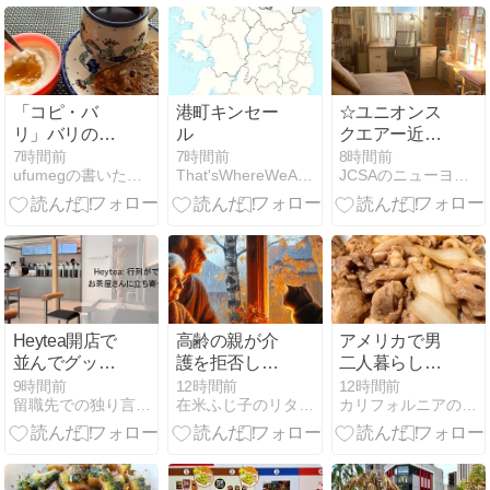
「コピ・バ
港町キンセー
☆ユニオンス
リ」バリのア
ル
クエアー近く
ラビカコーヒ
☆家具付個室
7時間前
7時間前
8時間前
ufumegの書いたり、作ったり・・・
That'sWhereWeAreアメリカ救急医の独り言
JCSAのニューヨーク通信 ニューヨーカーとシェアしよう！
ー
☆ビル内ラン
ドリー付☆即
日～☆$1650
込)
Heytea開店で
高齢の親が介
アメリカで男
並んでグッズ
護を拒否した
二人暮らし。
をもらった話
ら？セルフ・
最後に帰って
9時間前
12時間前
12時間前
留職先での独り言＠ルイジアナ改めマサチューセッツ
在米ふじ子のリタイア生活徒然日記と備忘録
カリフォルニアの南のほうから 〜オンタリオ湖畔から・第四章
ネグレクトと
きたのは、昭
家族の難しい
和の定番。
決断