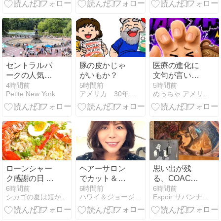
セントラルパ
豚の皮かじゃ
医療の進化に
ークの人気ス
がいもか？
文句が言いた
ポット ベセス
い
4時間前
5時間前
5時間前
Petite New York
アメリカ 30年ダイエット失敗家族
めっちゃ アメリカやねん『トラブルwithわんこ』
ダ噴水 1年間
閉鎖
ローンシャー
ヘアーサロン
思い出が残
ク感謝の日 @
でカット＆カ
る、COACH
RMP Seafood
ラー、MRI検
のポパイバッ
6時間前
6時間前
6時間前
シカゴの夏は短かすぎ
ハワイ＆ジョージア発：旅で世界制覇
Espoir サバンナキャットと優雅なアメリカンライフ
査、自宅で２
グ
次会と盛り沢
山の一日