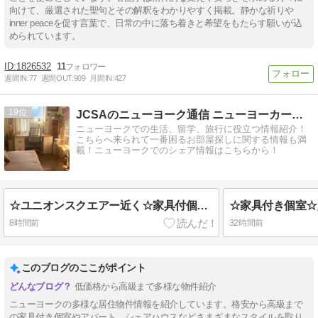
向けて、厳選された聖句とその解釈をわかりやすく掲載。静かな祈りや
inner peaceを促す言葉で、日常の中に落ち着きと希望をもたらす願いが込
められています。
1826532
11
週間IN:
77
週間OUT:
909
月間IN:
427
19
JCSAのニューヨーク通信 ニューヨーカーとシェアしよう！
ニューヨークでの生活、留学、旅行に役立つ情報紹介！
こちらへ来られて一番困るお部屋探しに関する情報も満
載！ニューヨークでのシェア情報はこちらから！
☆ユニオンスクエアー近く☆家具付個室☆ビル内ランドリー付☆即日～☆$1650込)
8時間前
32時間前
このブログのここがポイント
低価格から高級まで多様な物件紹介
ニューヨークの多様な居住物件情報を紹介しています。格安から高級まで
の家具付き個室やアパート、シェアハウスなどさまざまなスタイルを取り