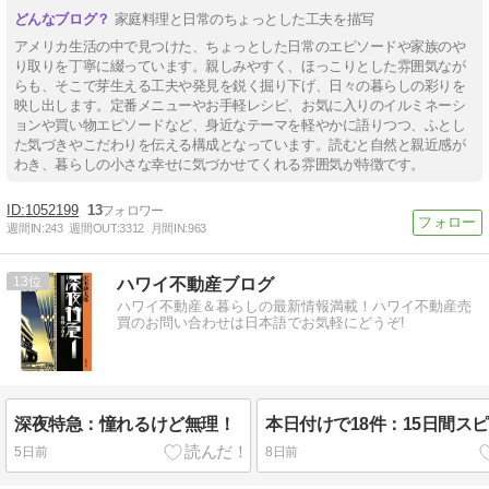
家庭料理と日常のちょっとした工夫を描写
アメリカ生活の中で見つけた、ちょっとした日常のエピソードや家族のや
り取りを丁寧に綴っています。親しみやすく、ほっこりとした雰囲気なが
らも、そこで芽生える工夫や発見を鋭く掘り下げ、日々の暮らしの彩りを
映し出します。定番メニューやお手軽レシピ、お気に入りのイルミネーシ
ョンや買い物エピソードなど、身近なテーマを軽やかに語りつつ、ふとし
た気づきやこだわりを伝える構成となっています。読むと自然と親近感が
わき、暮らしの小さな幸せに気づかせてくれる雰囲気が特徴です。
1052199
13
週間IN:
243
週間OUT:
3312
月間IN:
963
13
ハワイ不動産ブログ
ハワイ不動産＆暮らしの最新情報満載！ハワイ不動産売
買のお問い合わせは日本語でお気軽にどうぞ!
深夜特急：憧れるけど無理！
本日付けで18件：15日間ス
5日前
8日前