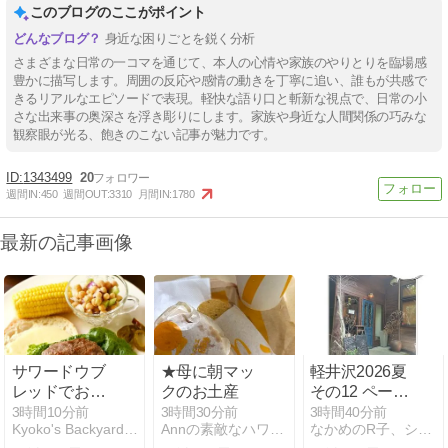
このブログのここがポイント
身近な困りごとを鋭く分析
さまざまな日常の一コマを通じて、本人の心情や家族のやりとりを臨場感
豊かに描写します。周囲の反応や感情の動きを丁寧に追い、誰もが共感で
きるリアルなエピソードで表現。軽快な語り口と斬新な視点で、日常の小
さな出来事の奥深さを浮き彫りにします。家族や身近な人間関係の巧みな
観察眼が光る、飽きのこない記事が魅力です。
1343499
20
週間IN:
450
週間OUT:
3310
月間IN:
1780
最新の記事画像
サワードウブ
★母に朝マッ
軽井沢2026夏
レッドでおう
クのお土産
その12 ペース
ちバーガー
アラウンド
3時間10分前
3時間30分前
3時間40分前
Kyoko's Backyard アメリカで田舎暮らし
Annの素敵なハワイLife 【アロハロードBlog】
なかめのR子、シアトルで駐妻になる。