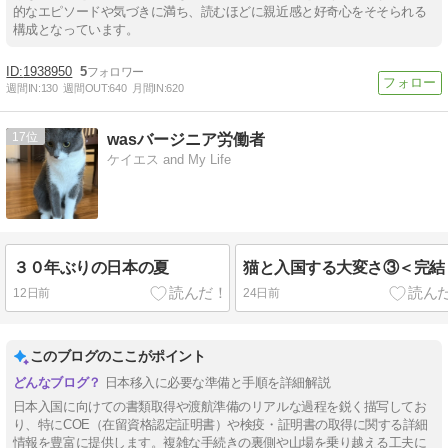
的なエピソードや気づきに満ち、読むほどに親近感と好奇心をそそられる
構成となっています。
1938950
5
週間IN:
130
週間OUT:
640
月間IN:
620
17
wasバージニア労働者
ケイエス and My Life
３０年ぶりの日本の夏
猫と入国する大変さ③＜完結
12日前
24日前
このブログのここがポイント
日本移入に必要な準備と手順を詳細解説
日本入国に向けての書類取得や渡航準備のリアルな過程を鋭く描写してお
り、特にCOE（在留資格認定証明書）や検疫・証明書の取得に関する詳細
情報を豊富に提供します。複雑な手続きの裏側や山場を乗り越える工夫に