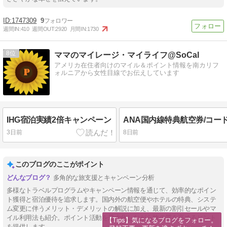
1747309
9
週間IN:
410
週間OUT:
2920
月間IN:
1730
8
ママのマイレージ・マイライフ@SoCal
アメリカ在住者向けのマイル＆ポイント情報を南カリフ
ォルニアから女性目線でお伝えしています
IHG宿泊実績2倍キャンペーン
3日前
8日前
このブログのここがポイント
多角的な旅支援とキャンペーン分析
多様なトラベルプログラムやキャンペーン情報を通じて、効率的なポイン
ト獲得と宿泊優待を追求します。国内外の航空便やホテルの特典、システ
ム変更に伴うメリット・デメリットの解説に加え、最新の割引セールやマ
イル利用法も紹介。ポイント活動を最大化しながら旅の質を高めるヒント
【Tips】気になるブログをフォロー。

を提供します。