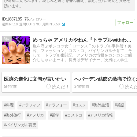
が随所に見られます。親しみと鋭さを兼ね備え、読むたびに発見と共感を
誘います。
1887185
76
週間IN:
510
週間OUT:
2700
月間IN:
5650
6
めっちゃ アメリカやねん『トラブルwithわんこ』
嵐を呼ぶポンコツ女 ” ロータス ” のトラブル事件簿！美
容、ファッション、コストコ、バイリンガル子育て そ
して トラブル奮闘記 アメリカの情報をガンガンご紹
介しちゃいまーす。長男はデザイナー、次男は大学生。
ワンコ２匹の写真を毎日投稿
医療の進化に文句が言いたい
へバーデン結節の激痛で泣く
5時間前
24時間前
#料理
#アラフィフ
#アラフォー
#コスメ
#海外生活
#英語
#海外旅行
#アメリカ
#留学
#コストコ
#アメリカ情報
#バイリンガル育児