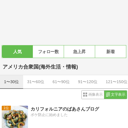
人気
フォロー数
急上昇
新着
アメリカ合衆国(海外生活・情報)
1〜30位
31〜60位
61〜90位
91〜120位
121〜150位
画像表示
文字表示
1
カリフォルニアのばあさんブログ
ボケ防止に始めました