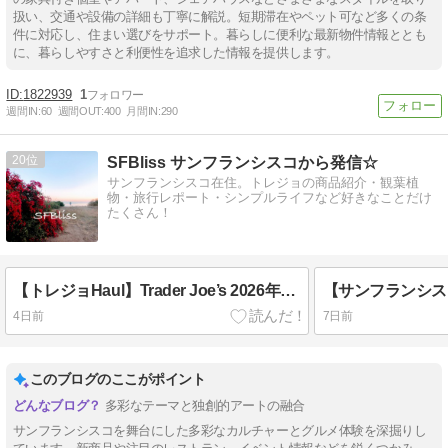
扱い、交通や設備の詳細も丁寧に解説。短期滞在やペット可など多くの条
件に対応し、住まい選びをサポート。暮らしに便利な最新物件情報ととも
に、暮らしやすさと利便性を追求した情報を提供します。
1822939
1
週間IN:
60
週間OUT:
400
月間IN:
290
20
SFBliss サンフランシスコから発信☆
サンフランシスコ在住。トレジョの商品紹介・観葉植
物・旅行レポート・シンプルライフなど好きなことだけ
たくさん！
【トレジョHaul】Trader Joe’s 2026年7月の新商品9点を試してみた！
4日前
7日前
このブログのここがポイント
多彩なテーマと独創的アートの融合
サンフランシスコを舞台にした多彩なカルチャーとグルメ体験を深掘りし