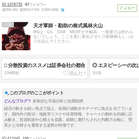
1978735
47
週間IN:
940
週間OUT:
450
月間IN:
3880
11
天才軍師・勘助の株式風林火山
8/6は GS 3168 MERFが大幅高。一発屋では終わら
ないでしょう。ここを更に進化させた◎新銘柄もしっか
り仕込んでください。
□ 分散投資のススメは証券会社の都合
32時間前
3日前
このブログのここがポイント
多角的な市場分析と短期指標
経済の動きを鋭い視点で捉え、短期の値動きやテーマに焦点を当てていま
す。国内外の政治・地政学リスクや決算情報、チャートの動向を的確に読
み解き、投資戦術や心構えを提案。経験に裏打ちされた判断力を軸に、堅
実さと冷静さを重視する姿勢が特徴です。
412445
110