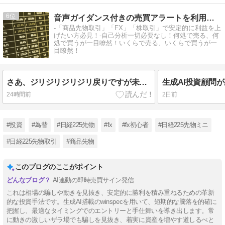
6
音声ガイダンス付きの売買アラートを利用して楽々トレード！
-「商品先物取引」「FX」「株取引」で安定的に利益を上
げたい方必見！-自己分析一切必要なし！何処で売る、何
処で買うが一目瞭然！いくらで売る、いくらで買うが一
目瞭然！
さあ、ジリジリジリジリ戻りですが未だ円高の流れは変わらなさそうです！生成AIでガンガン稼ごう！
24時間前
2日前
#投資
#為替
#日経225先物
#fx
#fx初心者
#日経225先物ミニ
#日経225先物取引
#商品先物
このブログのここがポイント
AI連動の即時売買サイン発信
これは相場の騙しや動きを見抜き、安定的に勝利を積み重ねるための革新
的な投資手法です。生成AI搭載のwinspecを用いて、短期的な騰落を的確に
把握し、最適なタイミングでのエントリーと手仕舞いを導き出します。常
に動きの激しいザラ場でも騙しを見抜き、着実に資産を増やす道しるべと