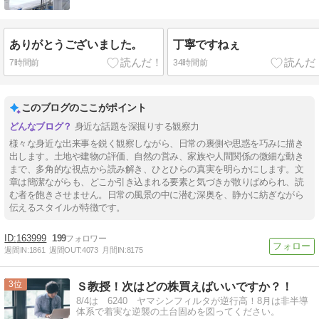
ありがとうございました。
丁寧ですねぇ
7時間前
34時間前
このブログのここがポイント
身近な話題を深掘りする観察力
様々な身近な出来事を鋭く観察しながら、日常の裏側や思惑を巧みに描き
出します。土地や建物の評価、自然の営み、家族や人間関係の微細な動き
まで、多角的な視点から読み解き、ひとひらの真実を明らかにします。文
章は簡潔ながらも、どこか引き込まれる要素と気づきが散りばめられ、読
む者を飽きさせません。日常の風景の中に潜む深奥を、静かに紡ぎながら
伝えるスタイルが特徴です。
163999
199
週間IN:
1861
週間OUT:
4073
月間IN:
8175
3
Ｓ教授！次はどの株買えばいいですか？！
8/4は 6240 ヤマシンフィルタが逆行高！8月は非半導
体系で着実な逆襲の土台固めを図ってください。