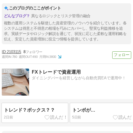
このブログのここがポイント
異なるロジックとリスク管理の融合
複数の運用システムを駆使した資産管理のノウハウを紹介しています。各
システムは得意と不得意の相場を巧みにカバーし、堅実な利益推移を追
求。実績データやロジック解説を通じて、状況に応じた柔軟な運用戦略を
伝え、安定した資産増加に役立つ情報を提供しています。
2103115
8
週間IN:
780
週間OUT:
490
月間IN:
3800
17
FXトレードで資産運用
ダイニングバーを経営しながら自動売買EAで運用中！
トレンド？ボックス？？
トンボが…
2日前
5日前