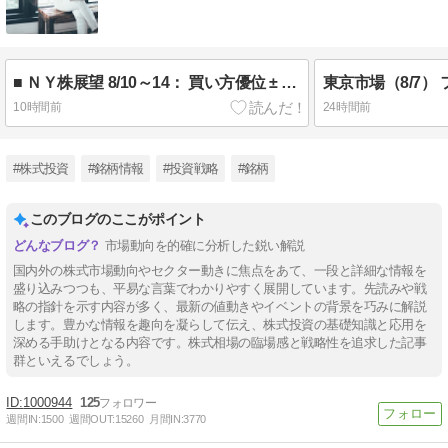
■ ＮＹ株展望 8/10～14： 買い方優位 ± 金融政策見通し
10時間前
24時間前
#株式投資
#銘柄情報
#投資戦略
#銘柄
このブログのここがポイント
市場動向を的確に分析した鋭い解説
国内外の株式市場動向やセクター動きに焦点をあて、一段と詳細な情報を
盛り込みつつも、平易な言葉でわかりやすく展開しています。先読みや戦
略の指針を示す内容が多く、最新の値動きやイベントの背景を巧みに解説
します。豊かな情報を趣向を凝らして伝え、株式投資の基礎知識と応用を
深める手助けとなる内容です。株式相場の臨場感と戦略性を追求した記事
群といえるでしょう。
1000944
125
週間IN:
1500
週間OUT:
15260
月間IN:
3770