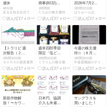
連休
商事(8032)か
2026年7月28
ら株主優待が
日～30日開示
48分前
1時間前
1時間10分前
足るを知る生活でリタイアを目指す
たちおの株主優待ブログ
ばりゅーらぼ。
到着
分【バリュ
ー・高配当の
み】
【トラリピ 週
森幸四郎季節
今週の株主優
次報告（２０
限定「塩どら
待☆（８月第
２６年８月３
やき」＆サン
２週）
1時間10分前
1時間10分前
1時間20分前
ＧＵＮＳの資産運用
ぐでりんの株主優待と配当で ぐでぐでライフ
中途退職組のデイトレード＆株主優待生活日記
日～２０２６
クゼール
年８月８
（2937）レッ
日）】
ク（7874）株
主優待品・リ
ョーサン菱洋
ホールディン
グス（167A）
株主優待カタ
新規作物解
日本円、協調
サングラスを
ログ到着
放！〜カウシ
介入も米雇用
買いました！