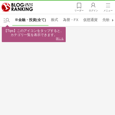
リーダー
ログイン
メニュー
※金融・投資(全て)
株式
為替・FX
仮想通貨
先物・
【Tips】このアイコンをタップすると、

カテゴリ一覧を表示できます。
閉じる