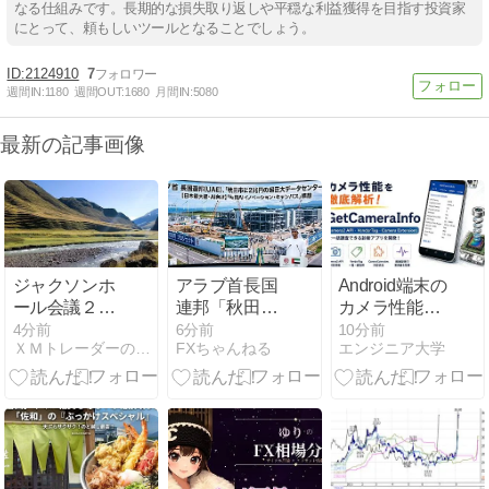
なる仕組みです。長期的な損失取り返しや平穏な利益獲得を目指す投資家
にとって、頼もしいツールとなることでしょう。
2124910
7
週間IN:
1180
週間OUT:
1680
月間IN:
5080
最新の記事画像
ジャクソンホ
アラブ首長国
Android端末の
ール会議２０
連邦「秋田市
カメラ性能を
２６年の開催
に2兆円の超
解析する
4分前
6分前
10分前
ＸＭトレーダーの海外ＦＸブログ
FXちゃんねる
エンジニア大学
日程
巨大データセ
「GetCameraInfo」
ンター建てる
を開発してみ
わ」
た｜Camera2
API・
VendorTag・
Camera
Extensionsを