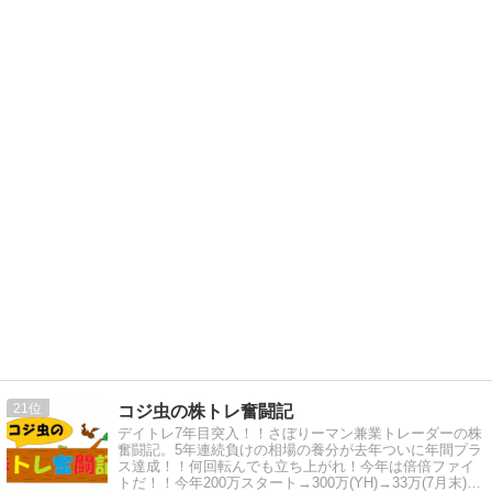
21
コジ虫の株トレ奮闘記
デイトレ7年目突入！！さぼりーマン兼業トレーダーの株
奮闘記。5年連続負けの相場の養分が去年ついに年間プラ
ス達成！！何回転んでも立ち上がれ！今年は倍倍ファイ
トだ！！今年200万スタート→300万(YH)→33万(7月末)→