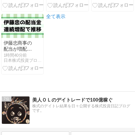
『ザ・ファブ
薬だけではな
ル』『転ス
い成長企業の
ラ』『宇宙兄
実力
全て表示
弟』『転生重
騎士』など人
気作が最大3
巻88円
伊藤忠商事の
配当が増配推
移・株価は下
1時間40分前
日本株式投資ブログ｜コツコツ堅実に稼ぐ！
落場面もある
が上昇が強い
推移【8001】
7
美人ＯＬのデイトレードで100億稼ぐ
株式のデイトレ結果を日々公開する株式投資日記ブログ
です。