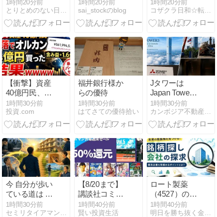
ェファーム〜
統計も無効化
1時間20分前
1時間20分前
1時間20分前
とりとめのない日々の雑記帳
sai_stockのblog
コザクラ日和☆転妻、福岡で暮らす
の流れ
【衝撃】資産
福井銀行様か
Jタワーは
40億円民、暴
らの優待
Japan Tower
落でオルカン
だから。東京
1時間30分前
1時間30分前
1時間30分前
投資.com
はてさての優待拾い
カンボジア不動産ブログ
4億円買った
タワーと同じ
結果ｗｗｗｗ
高さ333mのJ
ｗ
タワー3で、
三菱との新た
な挑戦！
今 自分が歩い
【8/20まで】
ロート製薬
ている道は 自
講談社コミッ
（4527）の株
分で選んだも
クス 88円セー
価上昇率と強
1時間30分前
1時間40分前
1時間40分前
セミリタイアマンの豊かな生活
賢い投資生活
明日を勝ち抜く金融、マネー
の・・・・
ル開催中！
みを分析！目