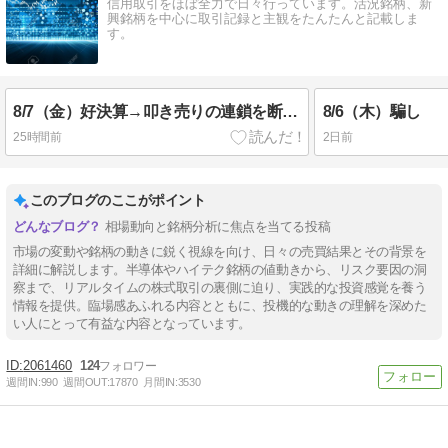
信用取引をほぼ全力で日々行っています。活況銘柄、新
興銘柄を中心に取引記録と主観をたんたんと記載しま
す。
8/7（金）好決算→叩き売りの連鎖を断ち切れ
8/6（木）騙し
25時間前
2日前
このブログのここがポイント
相場動向と銘柄分析に焦点を当てる投稿
市場の変動や銘柄の動きに鋭く視線を向け、日々の売買結果とその背景を
詳細に解説します。半導体やハイテク銘柄の値動きから、リスク要因の洞
察まで、リアルタイムの株式取引の裏側に迫り、実践的な投資感覚を養う
情報を提供。臨場感あふれる内容とともに、投機的な動きの理解を深めた
い人にとって有益な内容となっています。
2061460
124
週間IN:
990
週間OUT:
17870
月間IN:
3530