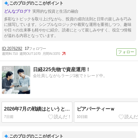
このブログのここがポイント
実用的な投資と生活の融合
多彩なトピックを取り上げながら、投資の成功法則と日常の楽しみを巧み
に描写しています。シンプルなロジックや着実な運用を重視しつつ、趣味
や日々の出来事も軽やかに紹介。読者にとって親しみやすく、役立つ情報
が溢れる内容となっています。
2076292
17
週間IN:
710
週間OUT:
1070
月間IN:
3370
18
日経225先物で資産運用！
会社員しながらラージ1枚でトレード中。
2026年7月の戦績はというと…
ビアパーティーｗ
7日前
10日前
このブログのここがポイント