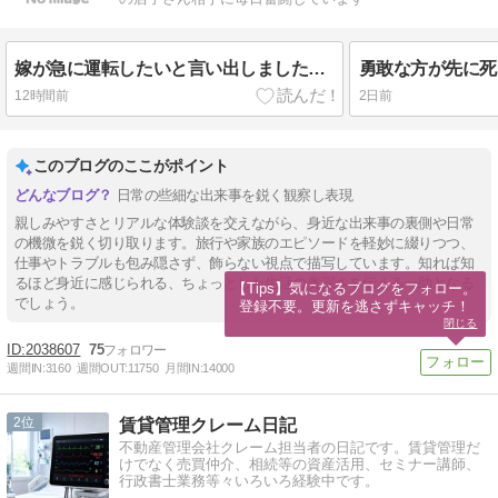
嫁が急に運転したいと言い出しましたのお話
勇敢な方が先に死
12時間前
2日前
このブログのここがポイント
日常の些細な出来事を鋭く観察し表現
親しみやすさとリアルな体験談を交えながら、身近な出来事の裏側や日常
の機微を鋭く切り取ります。旅行や家族のエピソードを軽妙に綴りつつ、
仕事やトラブルも包み隠さず、飾らない視点で描写しています。知れば知
るほど身近に感じられる、ちょっとした生活の奥深さを伝える一助となる
【Tips】気になるブログをフォロー。

でしょう。
登録不要。更新を逃さずキャッチ！
閉じる
2038607
75
週間IN:
3160
週間OUT:
11750
月間IN:
14000
2
賃貸管理クレーム日記
不動産管理会社クレーム担当者の日記です。賃貸管理だ
けでなく売買仲介、相続等の資産活用、セミナー講師、
行政書士業務等々いろいろ経験中です。