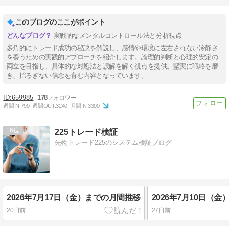
このブログのここがポイント
実戦的なメンタルコントロール法と分析視点
多角的にトレード成功の秘訣を解説し、感情や環境に左右されない冷静さ
を養うための実践的アプローチを紹介します。論理的判断と心理的安定の
両立を目指し、具体的な対処法と誤解を解く視点を提供。堅実に戦略を磨
き、揺るぎない信念を育む内容となっています。
659985
178
週間IN:
790
週間OUT:
3240
月間IN:
3300
16
225トレード検証
先物トレード225のシステム検証ブログ
2026年7月17日（金）までの月間推移
2026年7月10日（
20日前
27日前