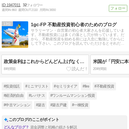
1947011
32
週間IN:
860
週間OUT:
2110
月間IN:
3830
13
1gc-FP 不動産投資初心者のためのブログ
サラリーマン・自営業の初心者大家さんを応援していま
す。不動産投資には多くの落とし穴が待っています。だ
から、不動産投資を始める前には入念に勉強してからに
して下さい。このブログを読んでいただけるとそれだけ
でも相当の投資力アップになります。
政策金利はこれからどんどん上げなくては為替レートの問題もあり避けられない！50年前より実質円安…
8時間前
20時間前
#投資信託
#ミニマリスト
#セミリタイア
#fire
#不動産投資
#経済的自由
#レバナス
#ワンルームマンション投資
#中古マンション
#築古
#築古戸建
#一棟投資
このブログのここがポイント
資金調整と戦略の鋭さを解説