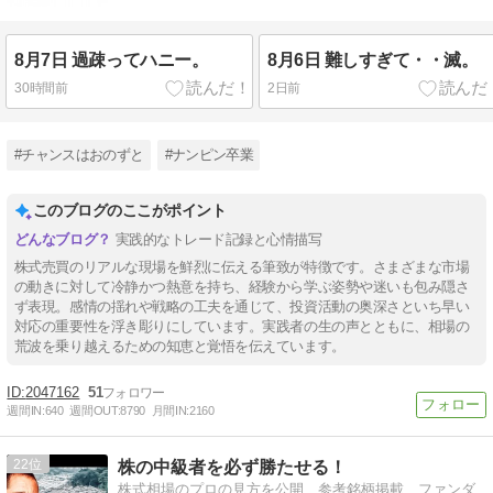
退場か！？
8月7日 過疎ってハニー。
8月6日 難しすぎて・・滅。
30時間前
2日前
#チャンスはおのずと
#ナンピン卒業
このブログのここがポイント
実践的なトレード記録と心情描写
株式売買のリアルな現場を鮮烈に伝える筆致が特徴です。さまざまな市場
の動きに対して冷静かつ熱意を持ち、経験から学ぶ姿勢や迷いも包み隠さ
ず表現。感情の揺れや戦略の工夫を通じて、投資活動の奥深さといち早い
対応の重要性を浮き彫りにしています。実践者の生の声とともに、相場の
荒波を乗り越えるための知恵と覚悟を伝えています。
2047162
51
週間IN:
640
週間OUT:
8790
月間IN:
2160
22
株の中級者を必ず勝たせる！
株式相場のプロの見方を公開 参考銘柄掲載 ファンダ