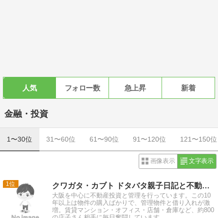
人気
フォロー数
急上昇
新着
金融・投資
1〜30位
31〜60位
61〜90位
91〜120位
121〜150位
画像表示
文字表示
1
クワガタ・カブト ドタバタ親子日記と不動産管理 令和編
大阪を中心に不動産投資と管理を行っています。この10
年以上は物件の購入ばかりで、管理物件と借り入れが激
増。賃貸マンション・オフィス・店舗・倉庫など、約800
の店子さん相手に毎日奮闘しています