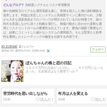
高精度シグナルとリスク管理重視
株や先物取引のリアルな運用実績を基に、実弾を投入した後の真剣勝負を
追求します。利益は安定したシステムと高精度サインに裏付けられ、少額
から大きな資産形成までのノウハウが明示されているのが特徴です。損小
利大を意識しながら淡々と戦略を実行し、相場の動きに合わせた柔軟な運
用とリスクコントロールの重要性を伝えています。勝負の場面で重要なの
は、結果にコミットした確かなシステムの運用能力。そんな堅実さと効率
性を重視したトレーディングの極意を伝授する内容です。
2135340
2
週間IN:
700
週間OUT:
510
月間IN:
3420
19
ぼんちゃんの株と恋の日記
１０００万円の元金だったのに。。。６０万円になっち
まった。元金復活はもう無理でっか？
苦労時代を思い出しながら
年月は人を変える
2日前
3日前