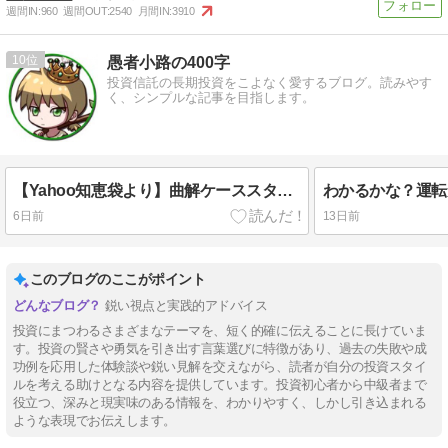
週間IN:
960
週間OUT:
2540
月間IN:
3910
10
愚者小路の400字
投資信託の長期投資をこよなく愛するブログ。読みやす
く、シンプルな記事を目指します。
【Yahoo知恵袋より】曲解ケーススタディ。20代の6割が投資をするようになる未来が！？を400字で。
6日前
13日前
このブログのここがポイント
鋭い視点と実践的アドバイス
投資にまつわるさまざまなテーマを、短く的確に伝えることに長けていま
す。投資の賢さや勇気を引き出す言葉選びに特徴があり、過去の失敗や成
功例を応用した体験談や鋭い見解を交えながら、読者が自分の投資スタイ
ルを考える助けとなる内容を提供しています。投資初心者から中級者まで
役立つ、深みと現実味のある情報を、わかりやすく、しかし引き込まれる
ような表現でお伝えします。