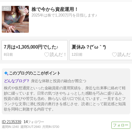
4
株で今から資産運用！
2025年は株で1,200万円を目指します♪
7月は+1,305,000円でした♪
夏休み？(*´ω｀*)
8日前
12日前
このブログのここがポイント
身近な体験と投資の融合が際立つ
株式や仮想通貨といった金融資産の運用実績を、身近な出来事に絡めて軽
妙に綴っています。日常の気づきやちょっとした感動を巧みに盛り込み、
投資の喜びや苦労も含め、飾らない語り口で伝えています。一見するとフ
ランクな文章に潜む投資の奥行きを感じさせ、読者にとって親近感と知識
欲を同時に刺激する内容です。
2135339
14
週間IN:
1340
週間OUT:
2640
月間IN:
5700