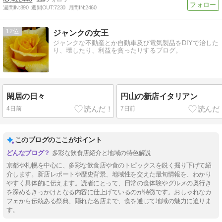
週間IN:
890
週間OUT:
7230
月間IN:
2460
12
ジャンクの女王
ジャンクな不動産とか自動車及び電気製品をDIYで治した
り、壊したり、利益を貪ったりするブログ。
閑居の日々
円山の新店イタリアン
4日前
7日前
このブログのここがポイント
多彩な飲食店紹介と地域の特色解説
京都や札幌を中心に、多彩な飲食店や食のトピックスを鋭く掘り下げて紹
介します。新店レポートや歴史背景、地域性を交えた最旬情報を、わかり
やすく具体的に伝えます。読者にとって、日常の食体験やグルメの奥行き
を深めるきっかけとなる内容に仕上げているのが特徴です。おしゃれなカ
フェから伝統ある祭典、隠れた名店まで、食を通じて地域の魅力に迫りま
す。