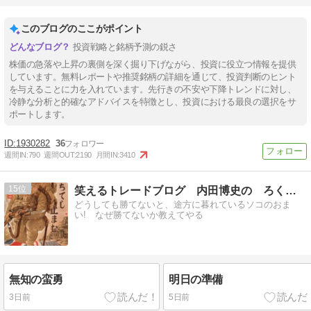
このブログのここがポイント
投資戦略と銘柄予測の鋭さ
株価の急落や上昇の裏側を深く掘り下げながら、投資に役立つ情報を提供
しています。無料レポートや推奨銘柄の詳細を通じて、投資判断のヒント
を与えることに力を入れています。先行きの不安や下降トレンドに対し、
冷静な分析と的確なアドバイスを特徴とし、投資における最良の選択をサ
ポートします。
1930282
36
週間IN:
790
週間OUT:
2190
月間IN:
3410
15
笑えるトレードブログ 内田博史の ろくでなし日記
どうしても勝てないと、途方に暮れているソコのおま
い! なぜ勝てないか教えてやる
無知の蛮勇
明日の準備
3日前
5日前