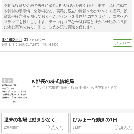
不動産投資や金融の裏側に潜む狙いや戦術を鋭く解説します。金利の動向
や貸付の裏事情、交渉術など、実務に役立つ情報をわかりやすく提示。投
資家や経営者が知っておくべきポイントを具体的に解きほぐし、成功への
ステップを後押しします。テーマはコアな金融戦略と社会の仕組みの裏側
に潜む実態であり、常に一歩先を読む意識を促します。
1692863
31
週間IN:
840
週間OUT:
5570
月間IN:
3500
14
K部長の株式情報局
ここだけの株式情報・投資手法から四方山話まで
週末の相場は動き少なく
びみょーな動きの1日
23時間前
2日前