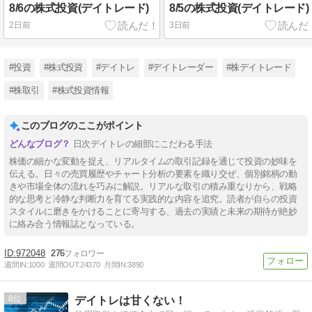
8/6の株式投資(デイトレード)
8/5の株式投資(デイトレード)
2日前
3日前
#投資
#株式投資
#デイトレ
#デイトレーダー
#株デイトレード
#株取引
#株式投資情報
このブログのここがポイント
日次デイトレの細部にこだわる手法
株価の細かな変動を捉え、リアルタイムの取引記録を通じて投資の妙味を
伝える。日々の売買履歴やチャート分析の要素を織り交ぜ、個別銘柄の動
きや市場全体の流れを巧みに解説。リアルな取引の積み重なりから、戦略
的な思考と冷静な判断力を育てる実践的な内容を追究。読者が自らの投資
スタイルに磨きをかけることに寄与する、過去の実績と未来の期待が絶妙
に絡み合う情報誌となっている。
972048
276
週間IN:
1000
週間OUT:
24370
月間IN:
3890
8
デイトレは甘くない！