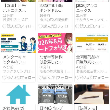
一括調査
【磐田】浜松
2026年8月8日
[3036]アルコ
【2026年版】
ホトニクス・
ポンドドルの
ニックス
ヤマハ社員も
ゆり相場分析
13分前
16分前
21分前
投資生活 in 遠江
ゆりのFX相場分析
元サラリーマン投資家の日々雑感
通う！絶品本
🌟
格讃岐うどん
「佐和」
メンターキャ
なぜ半導体株
金関連商品の
ピタルの手数
は急落したの
口座残高は､約
料・営業時
か？半導体株
1,282万円。最
27分前
30分前
43分前
ファクタリング口コミ・比較ならFundBridge
モモの株式投資｜ハイテク株投資で１億円を目指す！
老後の生活費5,000万円を目指し中長期投資を楽しむ暮らし
間・土日をま
の低PERは罠
近､国内金価格
とめて解説
なのか、それ
が回復傾向、
とも買い場
1週間で約56
か？｜ポート
万円の増加だ!
フォリオ公
(^^)!
開・投資戦略
【2026年8
月】
お盆休みは9
日本紙パルプ
【決算メモ】