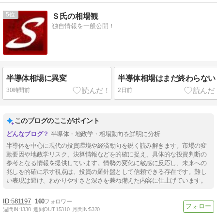
5
Ｓ氏の相場観
独自情報を一般公開！
半導体相場に異変
半導体相場はまだ終わらない
30時間前
2日前
このブログのここがポイント
半導体・地政学・相場動向を鮮明に分析
半導体を中心に現代の投資環境や経済動向を鋭く読み解きます。市場の変
動要因や地政学リスク、決算情報などを的確に捉え、具体的な投資判断の
参考となる情報を提供しています。情勢の変化に敏感に反応し、未来への
兆しを的確に示す視点は、投資の羅針盤として信頼できる存在です。難し
い表現は避け、わかりやすさと深さを兼ね備えた内容に仕上げています。
581197
160
週間IN:
1330
週間OUT:
15310
月間IN:
5320