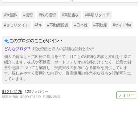
#米国株
#投資
#株式投資
#高配当株
#早期リタイア
#セミリタイア
#fire
#不動産投資
#日本株
#不動産
#サイドfire
このブログのここがポイント
月次資産と収入の詳細な記録と分析
個人の資産と不労所得に焦点を当て、月ごとの詳細な内訳と変動を丁寧に
紹介します。株式や不動産、ポートフォリオの推移だけでなく、投資の背
景や意識についても解説し、投資実践の参考になる情報を提供していま
す。親しみやすく実用的な内容で、資産運用の多角的な観点を理解可能に
しています。
2124126
123
週間IN:
690
週間OUT:
1410
月間IN:
2890