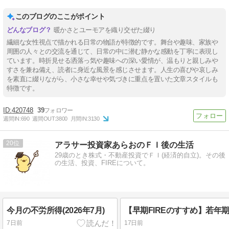
このブログのここがポイント
暖かさとユーモアを織り交ぜた綴り
繊細な女性視点で描かれる日常の物語が特徴的です。舞台や趣味、家族や
周囲の人々との交流を通じて、日常の中に潜む静かな感動を丁寧に表現し
ています。時折見せる洒落っ気や趣味への深い愛情が、温もりと親しみや
すさを兼ね備え、読者に身近な風景を感じさせます。人生の喜びや哀しみ
を素直に綴りながら、小さな幸せや気づきに重点を置いた文章スタイルも
特徴です。
420748
39
週間IN:
690
週間OUT:
3800
月間IN:
3130
20
アラサー投資家あらおのＦＩ後の生活
29歳のとき株式・不動産投資でＦＩ(経済的自立)。その後
の生活、投資、FIREについて。
今月の不労所得(2026年7月)
7日前
17日前