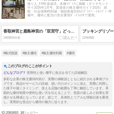
億り人_FIRE達成済。各種ﾒﾃﾞｨｱに掲載（ダイヤモンド・
ザイ2026年1月号、晋遊舎の株主優待ガイド2026） 節
税・社会保険料削減・相続推進目的のﾌﾟﾗｲﾍﾞｰﾄｶﾝﾊﾟﾆｰ準
備中。優待と配当の安全重視ﾎﾟｰﾄﾌｫﾘｵで運用。
香取神宮と鹿島神宮の「双宮守」どっちが上？｜上下関係や正しい持ち方を解説
2時間30分前
22時間前
#株式投資
#株主優待
#株主優待到着
#優待
このブログのここがポイント
実用性と使い勝手に焦点を当てた詳細解説
多彩な企業の株主優待内容が、実際の体験談とともに紹介される事例ブロ
グです。商品やサービスの詳細、使い方のポイントに加え、実際に利用し
た様子や届くタイミング、使える店舗の範囲を丁寧に解説しています。革
新的な優待制度や便利な使い方を伝えることで、投資の楽しみと効果を実
感させる構成となっています。総じて、具体性とリアルな情報伝達を重視
し、実用的な視点から優待の魅力に迫ります。
2065893
10