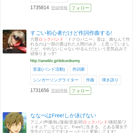
1735814
登録情報
すごい初心者だけど作詞作曲する!
六畳
ロックバンド
「ドクロバニー」昔は、曲なんて作
れるのは一部の選ばれた人間のみさ…と思っていまし
たが、やれないじゃないやるんだ!という意気込みで
頑張りまっす!
http://ameblo.jp/dokurobunny
音楽(バンド活動)
作詞家
シンガーソングライター
作曲
弾き語り
1731656
登録情報
ななぺはFree!しか泳げない
アニメ/声優/BL/漫画/音楽/邦
ロックバンド
/痛部屋/フ
ィギュア…などなど。Free!に生きる、とある腐女子
学生のブログです!まーったりと更新してます!