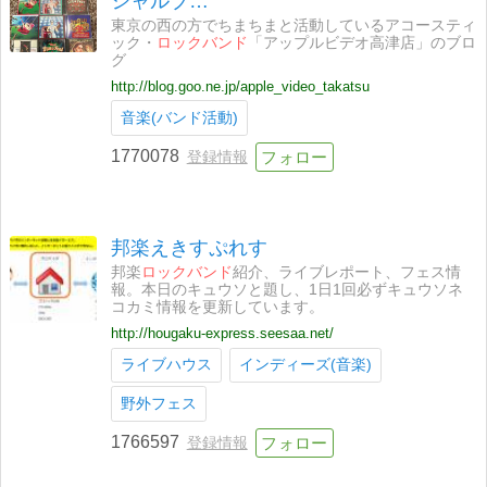
シャルブ…
東京の西の方でちまちまと活動しているアコースティ
ック・
ロックバンド
「アップルビデオ高津店」のブロ
グ
http://blog.goo.ne.jp/apple_video_takatsu
音楽(バンド活動)
1770078
登録情報
邦楽えきすぷれす
邦楽
ロックバンド
紹介、ライブレポート、フェス情
報。本日のキュウソと題し、1日1回必ずキュウソネ
コカミ情報を更新しています。
http://hougaku-express.seesaa.net/
ライブハウス
インディーズ(音楽)
野外フェス
1766597
登録情報