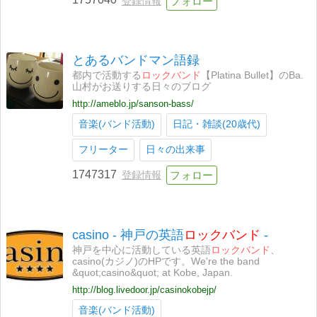
登録情報
とあるバンドマン語録
都内で活動する
ロックバンド
【Platina Bullet】のBa.
山村がお送りする日々のブログ
http://ameblo.jp/sanson-bass/
音楽(バンド活動)
日記・雑談(20歳代)
フリーター
日々の出来事
1747317
登録情報
casino - 神戸の英語
ロックバンド
-
神戸を中心に活動している英語
ロックバンド
、
casino(カジノ)のHPです。We're the band
&quot;casino&quot; at Kobe, Japan.
http://blog.livedoor.jp/casinokobejp/
音楽(バンド活動)