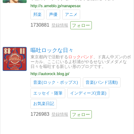
http://s.ameblo.jp/nanapesax
邦楽
声優
アニメ
1730881
登録情報
嘔吐ロックな日々
東京都内で活動する
ロックバンド
、ド真ん中ズンのボ
ーカル、ここにいるよ杉浦がやるせないダメダメな
日々を嘔吐する新しい形のブログです。
http://autorock.blog.jp/
音楽(ロック・ポップス)
音楽(バンド活動)
エッセイ・随筆
インディーズ(音楽)
お気楽日記
1726983
登録情報