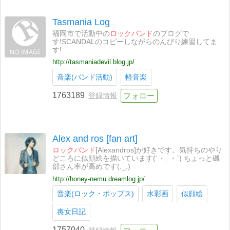
Tasmania Log
福岡市で活動中の
ロックバンド
のブログで
す!SCANDALのコピーしながらのんびり練習してま
す!
http://tasmaniadevil.blog.jp/
音楽(バンド活動)
軽音楽
1763189
登録情報
Alex and ros [fan art]
ロックバンド
[Alexandros]が好きです。気持ちのやり
どころに似顔絵を描いています(´・_・`) ちょっと磯
部さん率が高めです(._.)
http://honey-nemu.dreamlog.jp/
音楽(ロック・ポップス)
水彩画
似顔絵
喪女日記
1757040