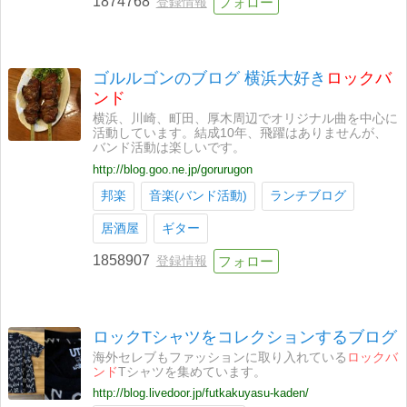
1874768
登録情報
ゴルルゴンのブログ 横浜大好き
ロックバ
ンド
横浜、川崎、町田、厚木周辺でオリジナル曲を中心に
活動しています。結成10年、飛躍はありませんが、
バンド活動は楽しいです。
http://blog.goo.ne.jp/gorurugon
邦楽
音楽(バンド活動)
ランチブログ
居酒屋
ギター
1858907
登録情報
ロックTシャツをコレクションするブログ
海外セレブもファッションに取り入れている
ロックバ
ンド
Tシャツを集めています。
http://blog.livedoor.jp/futkakuyasu-kaden/