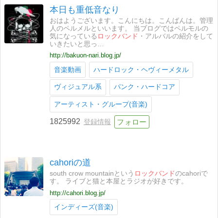
本日も重低音なり
おはようございます。こんにちは。こんばんは。管理
人のペルメルといいます。 当ブログではペルモルの
気になっている
ロックバンド
・アルバルの紹介をして
いきたいと思っ…
http://bakuon-nari.blog.jp/
音楽動画
ハードロック・ヘヴィーメタル
ヴィジュアル系
パンク・ハードコア
アーティスト・グループ(音楽)
1825992
登録情報
cahoriの道
south crow mountainという
ロックバンド
のcahoriで
す。 ライブと猫と本屋とラジオが好きです。
http://cahori.blog.jp/
インディーズ(音楽)