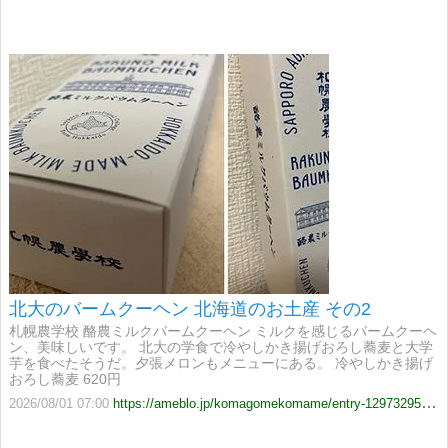
北大のバームクーヘン 北海道のお土産 その2
札幌農学校 酪農ミルクバームクーヘン ミルクを感じるバームクーヘ
ン、美味しいです。 北大の学食で冷やしかき揚げおろし蕎麦と大学
芋を食べたそうだ。夕張メロンもメニューにある。 冷やしかき揚げ
おろし蕎麦 620円
2026/08/01 07:00
https://ameblo.jp/komagomekomame/entry-12973295753.html