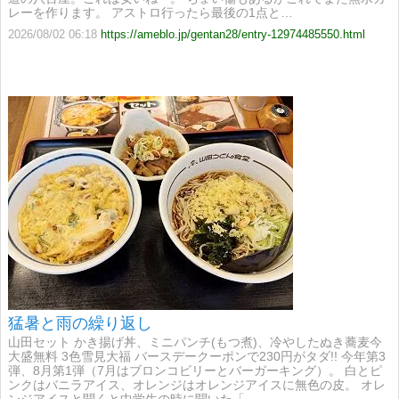
レーを作ります。 アストロ行ったら最後の1点と…
2026/08/02 06:18
https://ameblo.jp/gentan28/entry-12974485550.html
猛暑と雨の繰り返し
山田セット かき揚げ丼、ミニパンチ(もつ煮)、冷やしたぬき蕎麦今
大盛無料 3色雪見大福 バースデークーポンで230円がタダ!! 今年第3
弾、8月第1弾（7月はブロンコビリーとバーガーキング）。 白とピ
ンクはバニラアイス、オレンジはオレンジアイスに無色の皮。 オレ