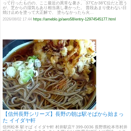
って行ったものの、ここ最近の異常な暑さ。 37℃か38℃位だと思う
が、芝からの湿気もあり相当蒸し暑かった。 普段あまり使わない日
焼け止めを塗って大正解で、 塗らなかったら火…
2026/08/02 17:44
https://ameblo.jp/aero58/entry-12974545177.html
【信州長野シリーズ】長野の朝は駅そばから始まっ
た イイダヤ軒
信州松本 駅そば イイダヤ軒 村井駅店〒399-0036 長野県松本市村井