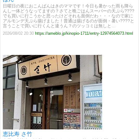
日曜日の夜におこんばんはきのママです！今日も暑かった雨も降ら
んし一体どうなってますの？さてと晩ごはんスーパーの天ぷら????
でも買いに行こうかと思ったけどそれも面倒だわ・・・なので家に
アルモンデ天ぷら揚げました！普通は揚げるのが面倒・暑い????と
言うことで買いに行くんと違うん？のツッコミは無しと…
2026/08/02 20:30
https://ameblo.jp/kinopio-1711/entry-12974564073.html
恵比寿 さ竹