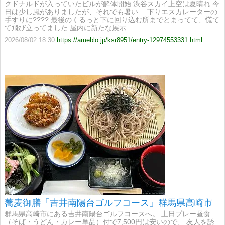
クドナルドが入っていたビルが解体開始 渋谷スカイ上空は夏晴れ 今
日は少し風がありましたが、それでも暑い… 下りエスカレーターの
手すりに???? 最後のくるっと下に回り込む所までとまってて、慌て
て飛び立ってました 屋内に新たな展示 …
2026/08/02 18:30
https://ameblo.jp/ksr8951/entry-12974553331.html
蕎麦御膳「吉井南陽台ゴルフコース」群馬県高崎市
群馬県高崎市にある吉井南陽台ゴルフコースへ。 土日プレー昼食
（そば・うどん・カレー単品）付で7,500円は安いので、 友人を誘