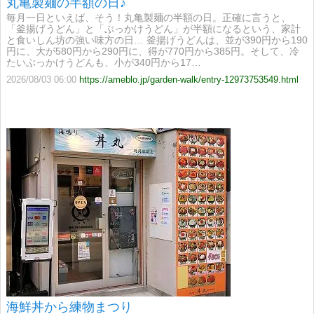
丸亀製麺の半額の日♪
毎月一日といえば、そう！丸亀製麺の半額の日。正確に言うと、
「釜揚げうどん」と「ぶっかけうどん」が半額になるという、家計
と食いしん坊の強い味方の日… 釜揚げうどんは、並が390円から190
円に、大が580円から290円に、得が770円から385円。そして、冷
たいぶっかけうどんも、小が340円から17…
2026/08/03 06:00
https://ameblo.jp/garden-walk/entry-12973753549.html
海鮮丼から練物まつり