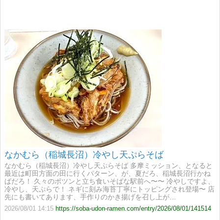
なかむら（稲城長沼）冷やし天ぷらそば
なかむら（稲城長沼）冷やし天ぷらそば 多摩ミッション、となると
最近は町田方面の田に行くパターン、が、夏だろ、稲城長沼行かね
ばだろ！ 久々のポツンと立ち食いそばな駅前へ〜〜 冷やしですよ、
冷やし、天ぷらで！ ネギに刻み海苔丁寧にトッピングされ登場〜 店
先にも書いてあります、手作りのかき揚げを召し上が…
2026/08/01 14:15
https://soba-udon-ramen.com/entry/2026/08/01/141514