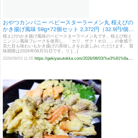
おやつカンパニー ベビースターラーメン丸 桜えびの
かき揚げ風味 59g×72個セット 2,372円（32.9円/個）
送料無料など！
桜えびのかき揚げ風味のベビースターラーメン丸です。桜えび粉と
ニンジン風味フレークを使用し、「カリ、ザク！ホロ…」の食感で
見た目も味わいもかき揚げの美味しさをお楽しみいただけます。 賞
味期限は2026年08月31日です。リ […]
2026/08/03 11:05
https://gekiyasutokka.com/2026/08/03/%e3%81%8a%e3%82%84%e3%81%a4%e3%82%ab%e3%83%b3%e3%83%91%e3%83%8b%e3%83%bc-%e3%83%99%e3%83%93%e3%83%bc%e3%82%b9%e3%82%bf%e3%83%bc%e3%83%a9%e3%83%bc%e3%83%a1%e3%83%b3%e4%b8%b8-%e6%a1%9c%e3%81%88%e3%81%b3/