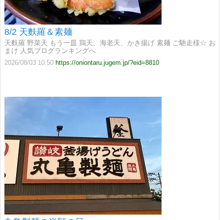
8/2 天麩羅＆素麺
天麩羅 野菜天 もう一皿 鶏天、海老天、かき揚げ 素麺 ご馳走様☆ お
まけ 人気ブログランキングへ
2026/08/03 10:50
https://oniontaru.jugem.jp/?eid=8810