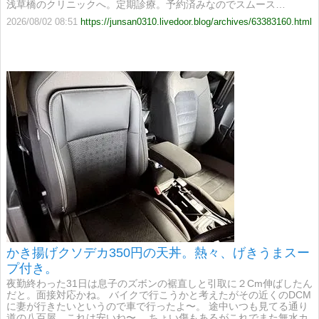
浅草橋のクリニックへ。定期診療。予約済みなのでスムース…
2026/08/02 08:51
https://junsan0310.livedoor.blog/archives/63383160.html
かき揚げクソデカ350円の天丼。熱々、げきうまスー
プ付き。
夜勤終わった31日は息子のズボンの裾直しと引取に２Cm伸ばしたん
だと。面接対応かね。 バイクで行こうかと考えたがその近くのDCM
に妻が行きたいというので車で行ったよ〜。 途中いつも見てる通り
道の八百屋。これは安いね〜。 ちょい傷もあるがこれでまた無水カ