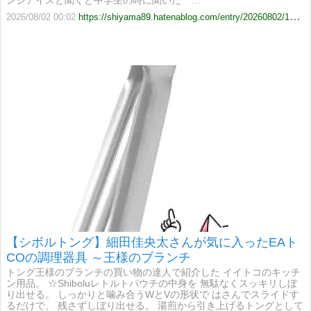
ンジアイスと聞くと中学生の時に聞いた「…
2026/08/02 00:02
https://shiyama89.hatenablog.com/entry/20260802/1785596573
【シボルトング】細田佳央太さんが気に入ったEAト
COの調理器具 ～王様のブランチ
トング王様のブランチの買い物の達人で紹介した イイトコのキッチ
ン用品。 ☆Shiboluレトルトパウチの中身を 無駄なくスッキリしぼ
り出せる。 しっかりと噛み合うWとVの形状で はさんでスライドす
るだけで、 残さずしぼり出せる。 湯煎から引き上げるトングとして