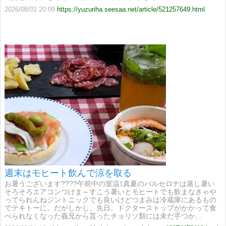
2026/08/01 20:09
https://yuzuriha.seesaa.net/article/521257649.html
週末はモヒート飲んで涼を取る
お暑うございます????午前中の室温⇧真夏のバルセロナは蒸し暑い
そろそろエアコンつけま～すこう暑いとモヒートでも飲まなきゃや
ってられんねジントニックでも良いけどつまみは冷蔵庫にあるもの
でテキトーに。だがしかし、先日、ドクターストップがかかって食
べられなくなった義兄から貰ったチョリソ類には未だ手つか…