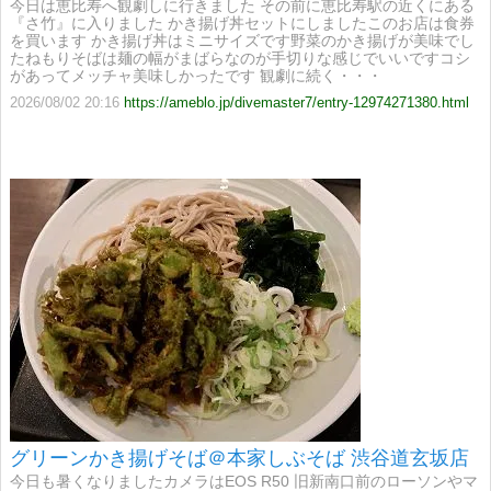
今日は恵比寿へ観劇しに行きました その前に恵比寿駅の近くにある
『さ竹』に入りました かき揚げ丼セットにしましたこのお店は食券
を買います かき揚げ丼はミニサイズです野菜のかき揚げが美味でし
たねもりそばは麺の幅がまばらなのが手切りな感じでいいですコシ
があってメッチャ美味しかったです 観劇に続く・・・
2026/08/02 20:16
https://ameblo.jp/divemaster7/entry-12974271380.html
グリーンかき揚げそば＠本家しぶそば 渋谷道玄坂店
今日も暑くなりましたカメラはEOS R50 旧新南口前のローソンやマ