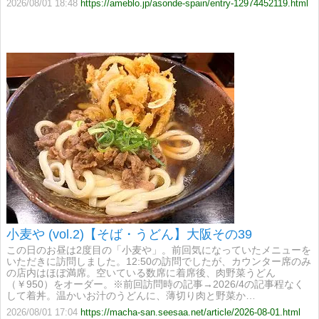
2026/08/01 18:48
https://ameblo.jp/asonde-spain/entry-12974452119.html
小麦や (vol.2)【そば・うどん】大阪その39
この日のお昼は2度目の「小麦や」。前回気になっていたメニューを
いただきに訪問しました。12:50の訪問でしたが、カウンター席のみ
の店内はほぼ満席。空いている数席に着席後、肉野菜うどん
（￥950）をオーダー。※前回訪問時の記事→2026/4の記事程なく
して着丼。温かいお汁のうどんに、薄切り肉と野菜か…
2026/08/01 17:04
https://macha-san.seesaa.net/article/2026-08-01.html