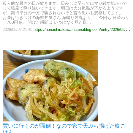
殺人的な暑さの日が続きます。日差しに至ってはマジ殺す気かっ?!
って強度で降り注いできます。明日は大分気温が下がるようです
が、期待半分の一方で騙されないぞと言う思いも残存してます。
お昼は行きつけの海鮮丼屋さん 海鳴り丼丸より。 今回も 日替わり
＝700円を。 開けた瞬間は いつになく見た目…
2026/08/02 21:40
https://hanaohirakawa.hatenablog.com/entry/2026/08/02/214036
買いに行くのが面倒！なので家で天ぷら揚げた晩ご
はん