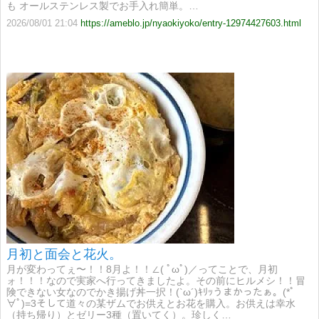
も オールステンレス製でお手入れ簡単。…
2026/08/01 21:04
https://ameblo.jp/nyaokiyoko/entry-12974427603.html
月初と面会と花火。
月が変わってぇ〜！！8月よ！！∠( ﾟωﾟ)／ってことで、月初
ォ！！！なので実家へ行ってきましたよ。その前にヒルメシ！！冒
険できない女なのでかき揚げ丼一択！(`ω´)ｷﾘｯうまかったぁ。(*ﾟ
∀ﾟ)=3そして道々の某ザムでお供えとお花を購入。お供えは幸水
（持ち帰り）とゼリー3種（置いてく）。珍しく…