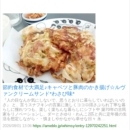
節約食材で大満足♪キャベツと豚肉のかき揚げ☆ルヴ
ァンクリームサンド*わさび味*
『人の目なんか気にしないで、思うとおりに暮らしていればいいの
さ』 と、言うスナフキンの言葉に激しくココロ揺さぶられ丁寧な暮
らしに憧れつつも、楽しく楽ちんな暮らしにシフト中 築70年の古民
家をリノベーションし、ダーとさゆり・わんこ2匹と共に定年後の生
活を想定しながら・・慎ましやかながら幸せな日々 永…
2026/08/01 13:06
https://ameblo.jp/whimsy/entry-12970242251.html