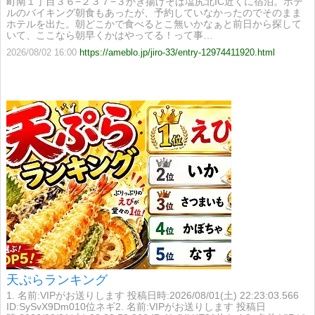
町南１丁目３６−２３７−３かき揚げそば塩尻北IC近くに宿泊。ホテ
ルのバイキング朝食もあったが、予約していなかったのでそのまま
ホテルを出た。朝どこかで食べるとこ無いかなぁと前日から探して
いて、ここなら朝早くかはやってる！って事…
2026/08/02 16:00
https://ameblo.jp/jiro-33/entry-12974411920.html
天ぷらランキング
1. 名前:VIPがお送りします 投稿日時:2026/08/01(土) 22:23:03.566
ID:SySvX9Dm010位ネギ2. 名前:VIPがお送りします 投稿日