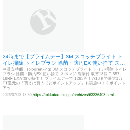
24時まで【プライムデー】3M スコッチブライト ト
イレ掃除 トイレブラシ 除菌・防汚EX 使い捨て スポ
ンジ 洗剤付 取替18個 T-557-18RF EXが激安特価！
⇒激安特価！(blogranking) 3M スコッチブライト トイレ掃除 トイレ
ブラシ 除菌・防汚EX 使い捨て スポンジ 洗剤付 取替18個 T-557-
18RF EXが激安特価！ プライムデーで 1283円！7/13まで最大1万
PT還元の「買えば買うほどポイントアップ」も実施中！※ポイント
アッ…
2026/07/13 18:50
https://tokkataro.blog.jp/archives/63336403.html