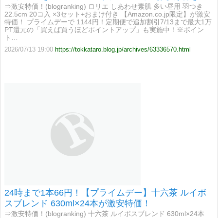
【Amazon.co.jp限定】が激安特価！
⇒激安特価！(blogranking) ロリエ しあわせ素肌 多い昼用 羽つき
22.5cm 20コ入 ×3セット+おまけ付き 【Amazon.co.jp限定】が激安
特価！ プライムデーで 1144円！定期便で追加割引7/13まで最大1万
PT還元の「買えば買うほどポイントアップ」も実施中！※ポイン
ト…
2026/07/13 19:00
https://tokkataro.blog.jp/archives/63336570.html
24時まで1本66円！【プライムデー】十六茶 ルイボ
スブレンド 630ml×24本が激安特価！
⇒激安特価！(blogranking) 十六茶 ルイボスブレンド 630ml×24本