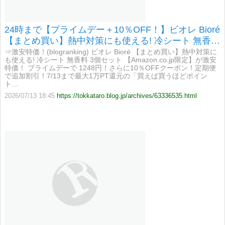
24時まで【プライムデー＋10％OFF！】ビオレ Bioré
【まとめ買い】熱中対策にも使える! 冷シート 無香料
3個セット 【Amazon.co.jp限定】が激安特価！
⇒激安特価！(blogranking) ビオレ Bioré 【まとめ買い】熱中対策に
も使える! 冷シート 無香料 3個セット 【Amazon.co.jp限定】が激安
特価！ プライムデーで 1248円！さらに10％OFFクーポン！定期便
で追加割引！7/13まで最大1万PT還元の「買えば買うほどポイン
ト…
2026/07/13 18:45
https://tokkataro.blog.jp/archives/63336535.html