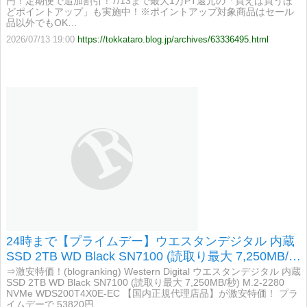
円！定期便で追加割引！7/13まで最大1万PT還元の「買えば買うほ
どポイントアップ」も実施中！※ポイントアップ対象商品はセール
品以外でもOK…
2026/07/13 19:00
https://tokkataro.blog.jp/archives/63336495.html
24時まで【プライムデー】ウエスタンデジタル 内蔵
SSD 2TB WD Black SN7100 (読取り最大 7,250MB/
秒) M.2-2280 NVMe WDS200T4X0E-EC 【国内正規
⇒激安特価！(blogranking) Western Digital ウエスタンデジタル 内蔵
SSD 2TB WD Black SN7100 (読取り最大 7,250MB/秒) M.2-2280
代理店品】が激安特価！
NVMe WDS200T4X0E-EC 【国内正規代理店品】が激安特価！ プラ
イムデーで 53820円…