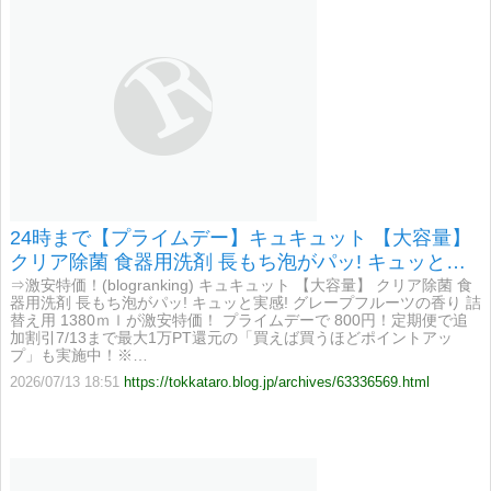
24時まで【プライムデー】キュキュット 【大容量】
クリア除菌 食器用洗剤 長もち泡がパッ! キュッと実
感! グレープフルーツの香り 詰替え用 1380ｍｌが激
⇒激安特価！(blogranking) キュキュット 【大容量】 クリア除菌 食
器用洗剤 長もち泡がパッ! キュッと実感! グレープフルーツの香り 詰
安特価！
替え用 1380ｍｌが激安特価！ プライムデーで 800円！定期便で追
加割引7/13まで最大1万PT還元の「買えば買うほどポイントアッ
プ」も実施中！※…
2026/07/13 18:51
https://tokkataro.blog.jp/archives/63336569.html