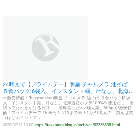
24時まで【プライムデー】明星 チャルメラ 油そば
５食パック[6袋入、インスタント麺、汁なし、北海道
産ホタテ100%が激安特価！
⇒激安特価！(blogranking)明星 チャルメラ 油そば ５食パック[6袋
入、インスタント麺、汁なし、北海道産ホタテ100%※使用だし、湯
切ってたれをかけるだけ！、濃厚醤油だれ×極太麺、505g]が激安特
価！プライムデーで 1595円！7/13まで最大1万PT還元の「買えば買
うほどポイントアッ…
2026/07/13 19:00
https://tokkataro.blog.jp/archives/63336638.html