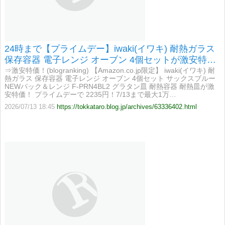
24時まで【プライムデー】iwaki(イワキ) 耐熱ガラス
保存容器 電子レンジ オーブン 4個セットが激安特
価！
⇒激安特価！(blogranking) 【Amazon.co.jp限定】 iwaki(イワキ) 耐
熱ガラス 保存容器 電子レンジ オーブン 4個セット サックスブルー
NEWパック＆レンジ F-PRN4BL2 グラタン皿 耐熱容器 耐熱皿が激
安特価！ プライムデーで 2235円！7/13まで最大1万…
2026/07/13 18:45
https://tokkataro.blog.jp/archives/63336402.html