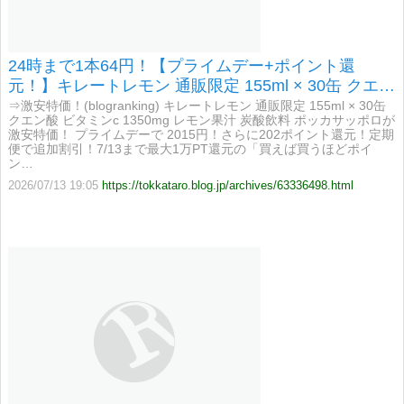
24時まで1本64円！【プライムデー+ポイント還
元！】キレートレモン 通販限定 155ml × 30缶 クエン
酸 ビタミンc 1350mg レモン果汁 炭酸飲料 ポッカサ
⇒激安特価！(blogranking) キレートレモン 通販限定 155ml × 30缶
クエン酸 ビタミンc 1350mg レモン果汁 炭酸飲料 ポッカサッポロが
ッポロが激安特価！
激安特価！ プライムデーで 2015円！さらに202ポイント還元！定期
便で追加割引！7/13まで最大1万PT還元の「買えば買うほどポイ
ン…
2026/07/13 19:05
https://tokkataro.blog.jp/archives/63336498.html