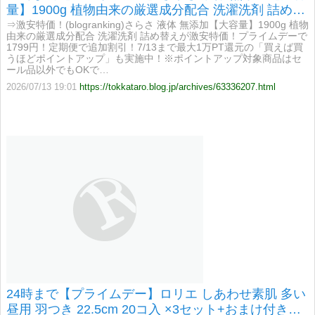
量】1900g 植物由来の厳選成分配合 洗濯洗剤 詰め替
えが激安特価！
⇒激安特価！(blogranking)さらさ 液体 無添加【大容量】1900g 植物
由来の厳選成分配合 洗濯洗剤 詰め替えが激安特価！プライムデーで
1799円！定期便で追加割引！7/13まで最大1万PT還元の「買えば買
うほどポイントアップ」も実施中！※ポイントアップ対象商品はセ
ール品以外でもOKで…
2026/07/13 19:01
https://tokkataro.blog.jp/archives/63336207.html
24時まで【プライムデー】ロリエ しあわせ素肌 多い
昼用 羽つき 22.5cm 20コ入 ×3セット+おまけ付き