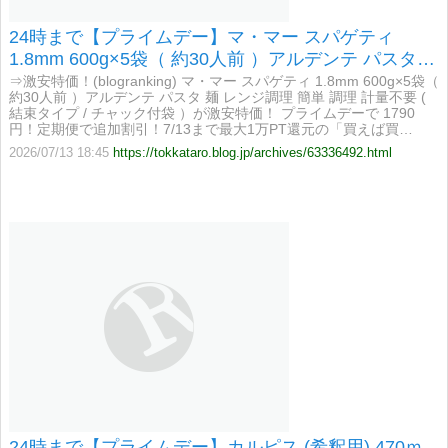
24時まで【プライムデー】マ・マー スパゲティ
1.8mm 600g×5袋（ 約30人前 ）アルデンテ パスタ
麺 レンジ調理 簡単 調理 計量不要 ( 結束タイプ / チャ
⇒激安特価！(blogranking) マ・マー スパゲティ 1.8mm 600g×5袋（
約30人前 ）アルデンテ パスタ 麺 レンジ調理 簡単 調理 計量不要 (
ック付袋 ）が激安特価！
結束タイプ / チャック付袋 ）が激安特価！ プライムデーで 1790
円！定期便で追加割引！7/13まで最大1万PT還元の「買えば買…
2026/07/13 18:45
https://tokkataro.blog.jp/archives/63336492.html
24時まで【プライムデー】カルピス (希釈用) 470ｍ