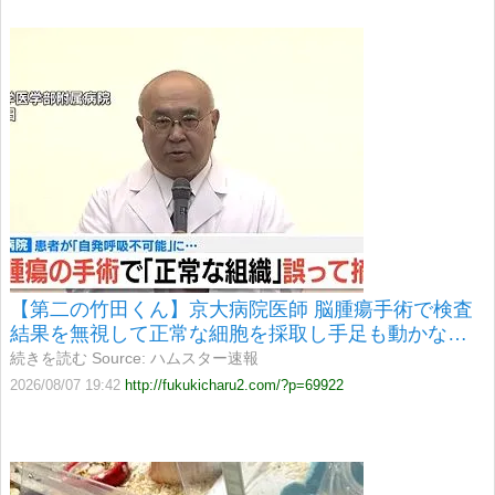
【第二の竹田くん】京大病院医師 脳腫瘍手術で検査
結果を無視して正常な細胞を採取し手足も動かない
自発呼吸不可の状態に追い込む 腫瘍はそのまま
続きを読む Source: ハムスター速報
2026/08/07 19:42
http://fukukicharu2.com/?p=69922