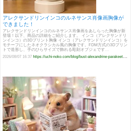
アレクサンドリンインコのルネサンス肖像画胸像が
できました！
アレクサンドリンインコのルネサンス肖像画をあしらった胸像が新
登場！以下、商品の詳細をご紹介します。 インコ（アレクサンドリ
ンインコ）の3Dプリント胸像 インコ（アレクサンドリンインコ）を
モチーフにしたネオクラシカル風の胸像です。FDM方式の3Dプリン
トで造形し、手のひらサイズで飾れる彫刻オブジェです…
2026/08/07 16:37
https://uchi-noko.com/blog/bust-alexandrine-parakeet-20260807-372db854