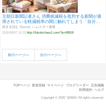
元朝日新聞記者さん 消費税減税を批判する新聞が適
用されている軽減税率の闇に触れてしまう「自分た
ちだけが特別扱いされる理由を社説で論じてほし
続きを読む Source: ハムスター速報
い」
2026/08/07 16:25
http://fukukicharu2.com/?p=69918
前のページへ
次のページへ
TOPページ
新規登録
マイページ
ブログリーダー
広告掲載
利用規約
ヘルプ
Copyright © 2026 "@With" All rights reserved.