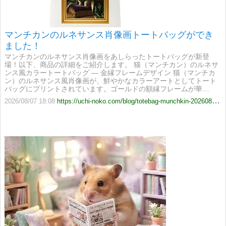
マンチカンのルネサンス肖像画トートバッグができ
ました！
マンチカンのルネサンス肖像画をあしらったトートバッグが新登
場！以下、商品の詳細をご紹介します。 猫（マンチカン）のルネサ
ンス風カラートートバッグ ― 金縁フレームデザイン 猫（マンチカ
ン）のルネサンス風肖像画が、鮮やかなカラーアートとしてトート
バッグにプリントされています。ゴールドの額縁フレームが華…
2026/08/07 18:08
https://uchi-noko.com/blog/totebag-munchkin-20260807-ad670518