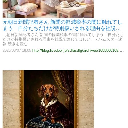
元朝日新聞記者さん 新聞の軽減税率の闇に触れてし
まう「自分たちだけが特別扱いされる理由を社説で
論じてほしい」
元朝日新聞記者さん 新聞の軽減税率の闇に触れてしまう「自分たち
だけが特別扱いされる理由を社説で論じてほしい」 - ハムスター速
報 続きを読む
2026/08/07 18:05
http://blog.livedoor.jp/sdfasdfg/archives/1085860169.html