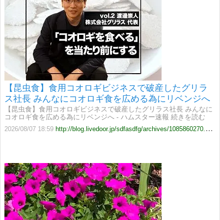
【昆虫食】食用コオロギビジネスで破産したグリラ
ス社長 みんなにコオロギ食を広める為にリベンジへ
【昆虫食】食用コオロギビジネスで破産したグリラス社長 みんなに
コオロギ食を広める為にリベンジへ - ハムスター速報 続きを読む
2026/08/07 18:59
http://blog.livedoor.jp/sdfasdfg/archives/1085860270.html