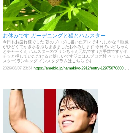
お休みです ガーデニングと猫とハムスター
今日もお疲れ様でした 朝のブログに書いたアレですなにかな？睡魔
がひどくてかき氷をぶちまきましたお休みします 今日のハピちゃん
とチャーくん ハムスターのプリンちゃん元気です ↓お手数ですがポ
チッと押していただけると嬉しいです♡にほんブログ村 ペット(ハム
スター)ランキング インスタグラムはこちらです…
2026/08/07 23:34
https://ameblo.jp/hamakiyo-2912/entry-12975076800.html