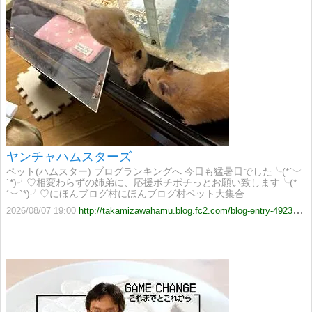
ヤンチャハムスターズ
ペット(ハムスター) ブログランキングへ 今日も猛暑日でした╰(*´︶
`*)╯♡相変わらずの姉弟に、応援ポチポチっとお願い致します╰(*
´︶`*)╯♡にほんブログ村にほんブログ村ペット大集合
2026/08/07 19:00
http://takamizawahamu.blog.fc2.com/blog-entry-4923.html