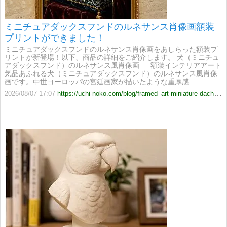
ミニチュアダックスフンドのルネサンス肖像画額装
プリントができました！
ミニチュアダックスフンドのルネサンス肖像画をあしらった額装プ
リントが新登場！以下、商品の詳細をご紹介します。 犬（ミニチュ
アダックスフンド）のルネサンス風肖像画 ― 額装インテリアアート
気品あふれる犬（ミニチュアダックスフンド）のルネサンス風肖像
画です。中世ヨーロッパの宮廷画家が描いたような重厚感…
2026/08/07 17:07
https://uchi-noko.com/blog/framed_art-miniature-dachshund-20260807-197ce79b-a3