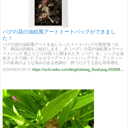
パグの花の油絵風アートトートバッグができまし
た！
パグの花の油絵風アートをあしらったトートバッグが新登場！以
下、商品の詳細をご紹介します。 犬（パグ）の花の油絵風カラート
ートバッグ 色とりどりの花々に囲まれた犬（パグ）を、シックな油
絵タッチで描いたフルカラーアートトートバッグです。アンティー
クの名画のような深みのある色調が、持つだけで上品な存在感を…
2026/08/08 00:21
https://uchi-noko.com/blog/totebag_floral-pug-20260807-b7fc83de