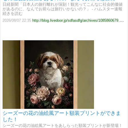
かないの？」
日経新聞「日本人の旅行離れが深刻！観光ってこんなに社会的価値
があるのに、なんでお前らは旅行いかないの？」 - ハムスター速報
続きを読む
2026/08/07 22:35
http://blog.livedoor.jp/sdfasdfg/archives/1085860679.html
シーズーの花の油絵風アート額装プリントができま
した！
シーズーの花の油絵風アートをあしらった額装プリントが新登場！