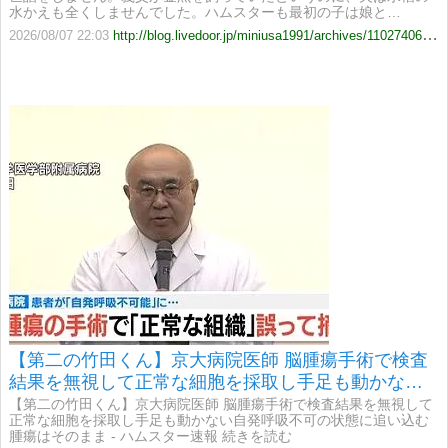
水かえも全くしませんでした。ハムスターも最初の子は娘と…
2026/08/07 22:03
http://blog.livedoor.jp/miniusa1991/archives/11027406.html
【第二の竹田くん】京大病院医師 脳腫瘍手術で検査
結果を無視して正常な細胞を採取し手足も動かない
自発呼吸不可の状態に追い込む 腫瘍はそのまま
【第二の竹田くん】京大病院医師 脳腫瘍手術で検査結果を無視して
正常な細胞を採取し手足も動かない自発呼吸不可の状態に追い込む
腫瘍はそのまま - ハムスター速報 続きを読む