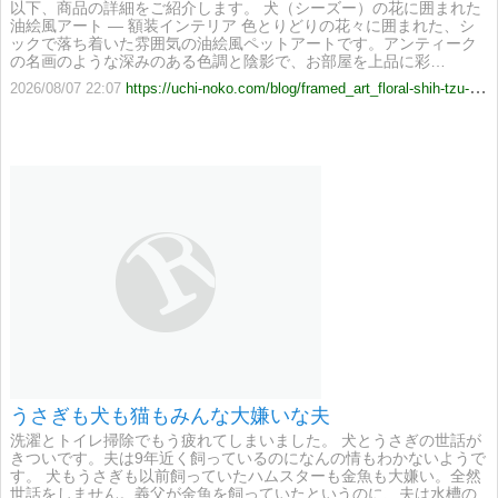
以下、商品の詳細をご紹介します。 犬（シーズー）の花に囲まれた
油絵風アート ― 額装インテリア 色とりどりの花々に囲まれた、シ
ックで落ち着いた雰囲気の油絵風ペットアートです。アンティーク
の名画のような深みのある色調と陰影で、お部屋を上品に彩…
2026/08/07 22:07
https://uchi-noko.com/blog/framed_art_floral-shih-tzu-20260807-adf119ea-a3
うさぎも犬も猫もみんな大嫌いな夫
洗濯とトイレ掃除でもう疲れてしまいました。 犬とうさぎの世話が
きついです。夫は9年近く飼っているのになんの情もわかないようで
す。 犬もうさぎも以前飼っていたハムスターも金魚も大嫌い。全然
世話をしません。義父が金魚を飼っていたというのに、夫は水槽の