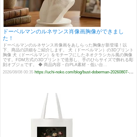
ドーベルマンのルネサンス肖像画胸像ができまし
た！
ドーベルマンのルネサンス肖像画をあしらった胸像が新登場！以
下、商品の詳細をご紹介します。 犬（ドーベルマン）の3Dプリント
胸像 犬（ドーベルマン）をモチーフにしたネオクラシカル風の胸像
です。FDM方式の3Dプリントで造形し、手のひらサイズで飾れる彫
刻オブジェです。 ◆ 商品内容・白PLA素材・低い台…
2026/08/08 00:35
https://uchi-noko.com/blog/bust-doberman-20260807-47064080