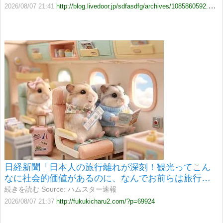
2026/08/07 21:41
http://blog.livedoor.jp/sdfasdfg/archives/1085860592.html
日経新聞「日本人の旅行離れが深刻！観光ってこん
なに社会的価値があるのに、なんでお前らは旅行い
かないの？」
続きを読む Source: ハムスター速報
2026/08/07 21:37
http://fukukicharu2.com/?p=69924