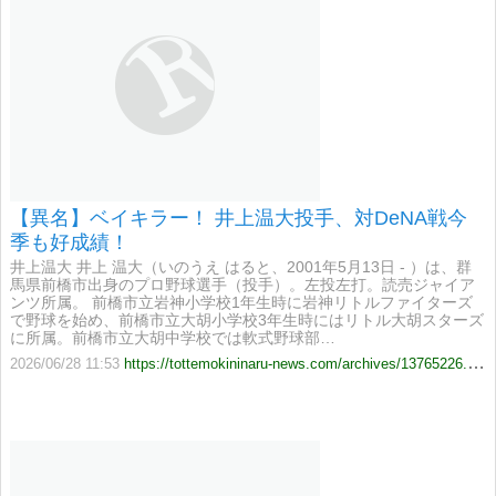
【異名】ベイキラー！ 井上温大投手、対DeNA戦今
季も好成績！
井上温大 井上 温大（いのうえ はると、2001年5月13日 - ）は、群
馬県前橋市出身のプロ野球選手（投手）。左投左打。読売ジャイア
ンツ所属。 前橋市立岩神小学校1年生時に岩神リトルファイターズ
で野球を始め、前橋市立大胡小学校3年生時にはリトル大胡スターズ
に所属。前橋市立大胡中学校では軟式野球部…
2026/06/28 11:53
https://tottemokininaru-news.com/archives/13765226.html