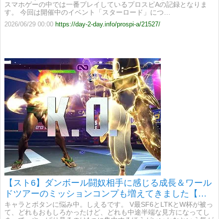
スマホゲーの中では一番プレイしているプロスピAの記録となりま
す。 今回は開催中のイベント「スターロード」につ…
2026/06/29 00:00
https://day-2-day.info/prospi-a/21527/
【スト6】ダンボール闘奴相手に感じる成長＆ワール
ドツアーのミッションコンプも増えてきました【ア
バターアーケード】
キャラとボタンに悩み中。しえるです。 V最SF6とLTKとW杯が被っ
て、どれもおもしろかったけど、どれも中途半端な見方になってし