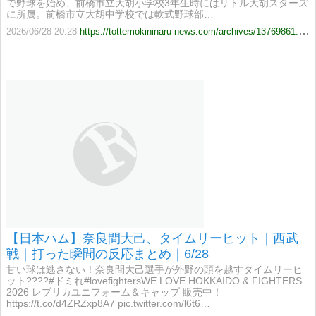
で野球を始め、前橋市立大胡小学校3年生時にはリトル大胡スターズ
に所属。前橋市立大胡中学校では軟式野球部…
2026/06/28 20:28
https://tottemokininaru-news.com/archives/13769861.html
【日本ハム】奈良間大己、タイムリーヒット｜西武
戦｜打った瞬間の反応まとめ｜6/28
甘い球は逃さない！奈良間大己選手が外野の頭を越すタイムリーヒ
ット????#ドミれ#lovefightersWE LOVE HOKKAIDO & FIGHTERS
2026 レプリカユニフォーム＆キャップ 販売中！
https://t.co/d4ZRZxp8A7 pic.twitter.com/l6t6…