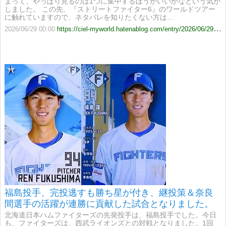
まって、やっぱり見るのは1つに集中するほうがいいかなという気が
しました。 この先、『ストリートファイター6』のワールドツアー
に触れていますので、ネタバレを知りたくない方は…
2026/06/29 00:00
https://ciel-myworld.hatenablog.com/entry/2026/06/29/000000?utm_source=feed
福島投手、完投逃すも勝ち星が付き、継投策＆奈良
間選手の活躍が連勝に貢献した試合となりました。
北海道日本ハムファイターズの先発投手は、福島投手でした。今日
も、ファイターズは、西武ライオンズとの対戦となりました。1回