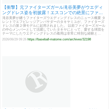
【衝撃】元ファイターズガール滝谷美夢がウエディ
ングドレス姿を初披露！エスコンでの絶景にファン
感涙
滝谷美夢が纏うファイターズウエディングドレスのニュース概要 タ
レントでエフビレッジアンバサダーのタキヤミユが、ファイターズ
ドレスの第２弾モデルに起用されました。 以前ファイターズガール
の中心メンバーとして活躍していたタキヤにとって、愛する球団を
テーマにしたウエディングドレスの着用は非常に特別な経験と…
2026/06/29 09:26
https://baseball-matome.com/archives/32198