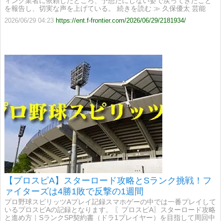
ィング業者に依頼したところ、予想だにしない姿で戻ってきたこと
を報告し、切実な声を上げている。 続きを読む ≫ 久保優太 芸能
2026/06/29 04:23
https://ent.f-frontier.com/2026/06/29/2181934/
【プロスピA】スターロード攻略とSランク挑戦！フ
ァイターズは4勝1敗で反撃の1週間
プロ野球スピリッツAプレイ記録スマホゲーの中では一番プレイして
いるプロスピAの記録となります。 〖プロスピA〗スターロード攻略
と進め方｜SランクSP契約書（ドラ1プレイヤー）を目指して周回中