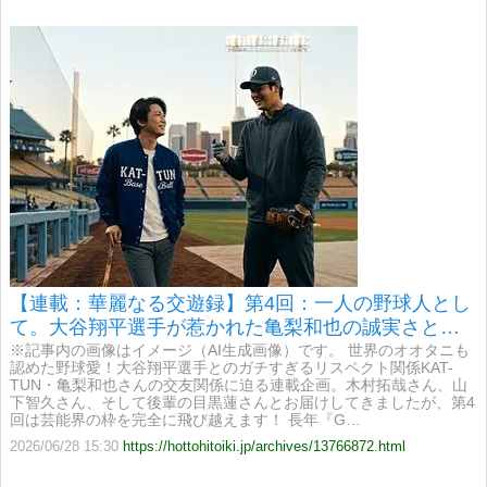
【連載：華麗なる交遊録】第4回：一人の野球人とし
て。大谷翔平選手が惹かれた亀梨和也の誠実さと情
熱
​※記事内の画像はイメージ（AI生成画像）です。 世界のオオタニも
認めた野球愛！大谷翔平選手とのガチすぎるリスペクト関係KAT-
TUN・亀梨和也さんの交友関係に迫る連載企画。木村拓哉さん、山
下智久さん、そして後輩の目黒蓮さんとお届けしてきましたが、第4
回は芸能界の枠を完全に飛び越えます！ 長年『G…
2026/06/28 15:30
https://hottohitoiki.jp/archives/13766872.html