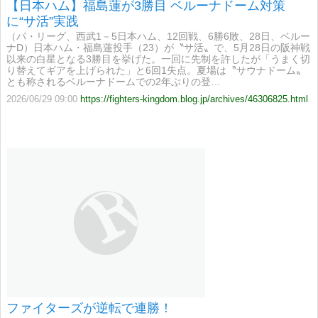
【日本ハム】福島蓮が3勝目 ベルーナドーム対策
に“サ活”実践
（パ・リーグ、西武1－5日本ハム、12回戦、6勝6敗、28日、ベルー
ナD）日本ハム・福島蓮投手（23）が〝サ活〟で、5月28日の阪神戦
以来の白星となる3勝目を挙げた。一回に先制を許したが「うまく切
り替えてギアを上げられた」と6回1失点。夏場は〝サウナドーム〟
とも称されるベルーナドームでの2年ぶりの登…
2026/06/29 09:00
https://fighters-kingdom.blog.jp/archives/46306825.html
ファイターズが逆転で連勝！