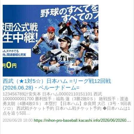
西武（★1対5☆）日本ハム =リーグ戦12回戦
(2026.06.28)・ベルーナドーム=
123456789計安失本 日本ハム00002110151101 西武
1000000001700 勝利投手：福島 蓮（3勝2敗0Ｓ） 敗戦投手：渡邉
勇太朗（4勝4敗0Ｓ） 本塁打 【日本ハム】奈良間 大己（3号・9回表
ソロ） 西武戦チケット予約 日本ハム戦チケット予約 ◆日本ハムは1
点を追う5回…
2026/06/28 18:00
https://nihon-pro-baseball.kacashi.info/2026/06/20260628-Lions-vs-Fighters.html