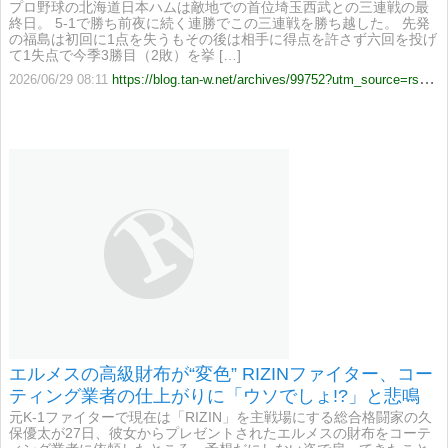
プロ野球の北海道日本ハムは敵地での首位埼玉西武との三連戦の最
終日。 5-1で勝ち前夜に続く連勝でこの三連戦を勝ち越した。 先発
の福島は初回に1点を失うもその後は相手に得点を許さず六回を投げ
て1失点で今季3勝目（2敗）を挙 […]
2026/06/29 08:11
https://blog.tan-w.net/archives/99752?utm_source=rss&utm_medium=rss&utm_campaign=%25e3%2583%2595%25e3%2582%25a1%25e3%2582%25a4%25e3%2582%25bf%25e3%2583%25bc%25e3%2582%25ba%25e3%2581%258c%25e9%2580%2586%25e8%25bb%25a2%25e3%2581%25a7%25e9%2580%25a3%25e5%258b%259d%25ef%25bc%2581-3
エルメスの高級財布が“変色” RIZINファイター、コー
ティング業者の仕上がりに「ウソでしょ!?」と悲鳴
元K-1ファイターで現在は「RIZIN」を主戦場にする総合格闘家の久
保優太が27日、彼女からプレゼントされたエルメスの財布をコーテ