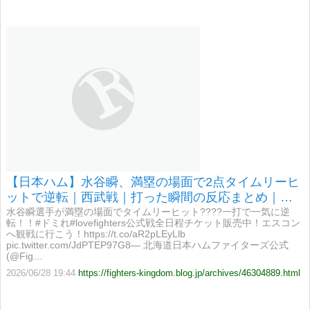
【日本ハム】水谷瞬、満塁の場面で2点タイムリーヒ
ットで逆転｜西武戦｜打った瞬間の反応まとめ｜
6/28
水谷瞬選手が満塁の場面でタイムリーヒット????一打で一気に逆
転！！#ドミれ#lovefighters公式戦全日程チケット販売中！エスコン
へ観戦に行こう！https://t.co/aR2pLEyLlb
pic.twitter.com/JdPTEP97G8— 北海道日本ハムファイターズ公式
(@Fig…
2026/06/28 19:44
https://fighters-kingdom.blog.jp/archives/46304889.html