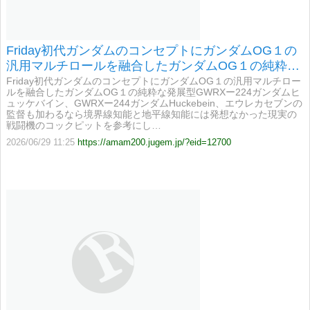
Friday初代ガンダムのコンセプトにガンダムOG１の
汎用マルチロールを融合したガンダムOG１の純粋な
発展型GWRXー224ガンダムヒュッケバイン、GWRX
Friday初代ガンダムのコンセプトにガンダムOG１の汎用マルチロー
ルを融合したガンダムOG１の純粋な発展型GWRXー224ガンダムヒ
ー244ガンダムHuckebein
ュッケバイン、GWRXー244ガンダムHuckebein、エウレカセブンの
監督も加わるなら境界線知能と地平線知能には発想なかった現実の
戦闘機のコックピットを参考にし…
2026/06/29 11:25
https://amam200.jugem.jp/?eid=12700