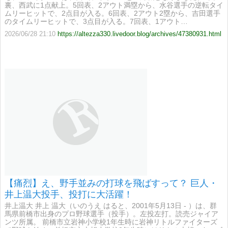
裏、西武に1点献上。5回表、2アウト満塁から、水谷選手の逆転タイ
ムリーヒットで、2点目が入る。6回表、2アウト2塁から、吉田選手
のタイムリーヒットで、3点目が入る。7回表、1アウト…
2026/06/28 21:10
https://altezza330.livedoor.blog/archives/47380931.html
【痛烈】え、野手並みの打球を飛ばすって？ 巨人・
井上温大投手、投打に大活躍！
井上温大 井上 温大（いのうえ はると、2001年5月13日 - ）は、群
馬県前橋市出身のプロ野球選手（投手）。左投左打。読売ジャイア
ンツ所属。 前橋市立岩神小学校1年生時に岩神リトルファイターズ