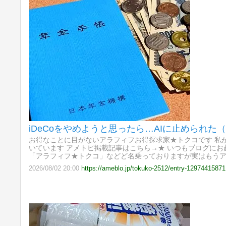
iDeCoをやめようと思ったら…AIに止められた
お得なことに目がないアラフィフお得探求家★トクコです 私
いています アメトピ掲載記事はこちら→★ いつもブログに
「アラフィフ★トクコ」などど名乗っておりますが実はもう
2026/08/02 20:00
https://ameblo.jp/tokuko-2512/entry-12974415871