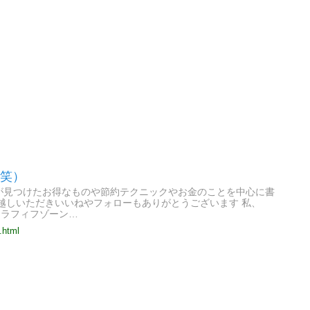
（笑）
が見つけたお得なものや節約テクニックやお金のことを中心に書
お越しいただきいいねやフォローもありがとうございます 私、
アラフィフゾーン…
.html