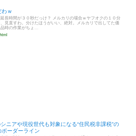
だわｗ
延長時間が３０秒だっけ？ メルカリの場合ｗヤフオクの１０分
合、見直すわ。分けたほうがいい、絶対。メルカリで出してた価
出品時の作業がちょ…
.html
のシニアや現役世代も対象になる“住民税非課税”の
のボーダーライン