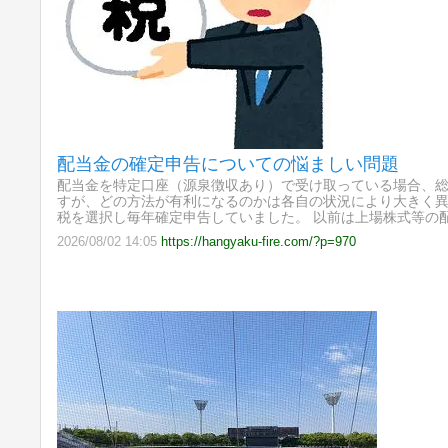
配当金の確定申告についての悩ましい問題
配当金を特定口座（源泉徴収あり）で受け取っている場合、
すが、どの方法が有利になるのかは各自の状況により大きく異
税を選択し毎年確定申告していました。 以前は上場株式等の
2026/08/02 14:05
https://hangyaku-fire.com/?p=970