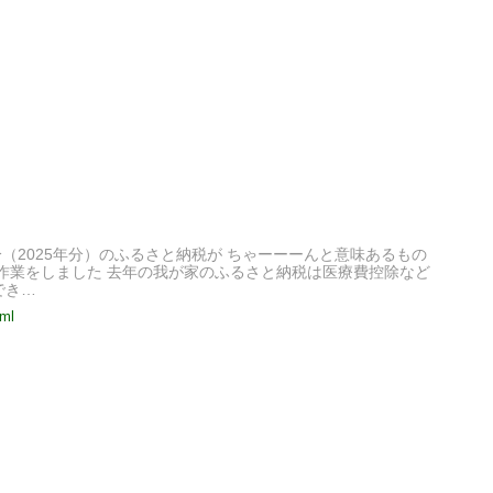
分（2025年分）のふるさと納税が ちゃーーーんと意味あるもの
認作業をしました 去年の我が家のふるさと納税は医療費控除など
でき…
tml