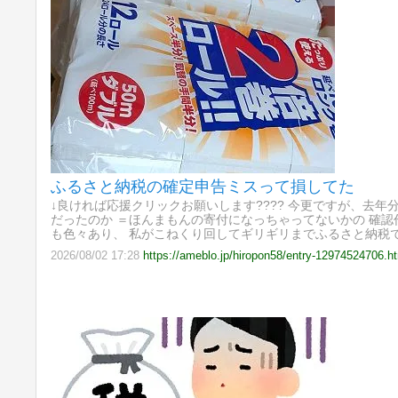
ふるさと納税の確定申告ミスって損してた
↓良ければ応援クリックお願いします???? 今更ですが、去年
だったのか ＝ほんまもんの寄付になっちゃってないかの 確
も色々あり、 私がこねくり回してギリギリまでふるさと納税
2026/08/02 17:28
https://ameblo.jp/hiropon58/entry-12974524706.h