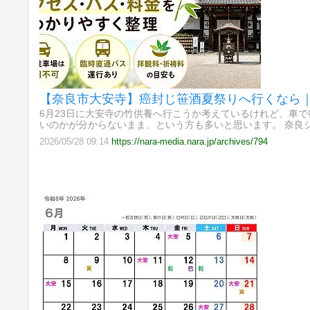
【奈良市大安寺】癌封じ笹酒夏祭りへ行くなら
6月23日に大安寺の竹供養へ行こうか考えているけれど、車
いのかが分からないまま、という方も多いと思います。 奈良シ
2026/05/28 09:14
https://nara-media.nara.jp/archives/794