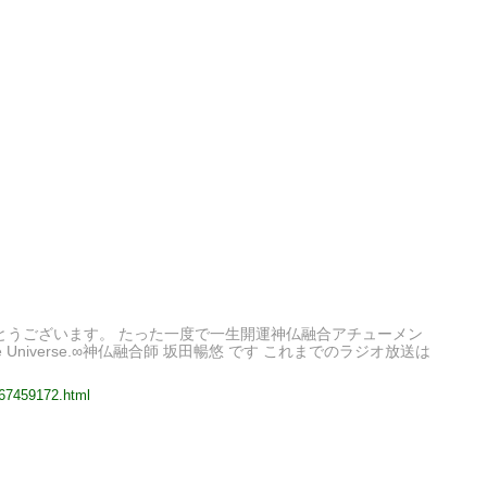
りがとうございます。 たった一度で一生開運神仏融合アチューメン
he Universe.∞神仏融合師 坂田暢悠 です これまでのラジオ放送は
967459172.html