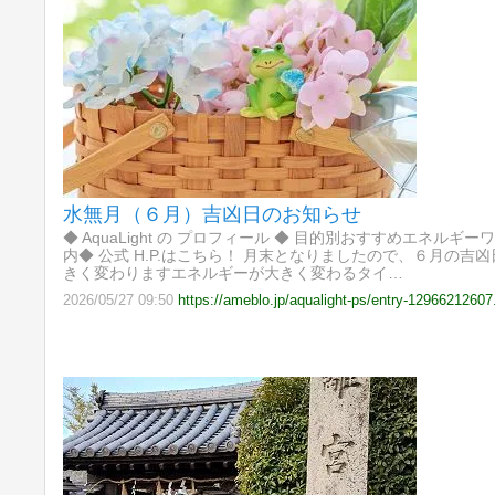
水無月（６月）吉凶日のお知らせ
◆ AquaLight の プロフィール ◆ 目的別おすすめエネル
内◆ 公式 H.P.はこちら！ 月末となりましたので、６月の
きく変わりますエネルギーが大きく変わるタイ…
2026/05/27 09:50
https://ameblo.jp/aqualight-ps/entry-12966212607