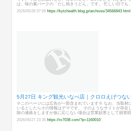
は、味の素パークの「だし焼きうどん」です。 忙しい日でも、
2026/05/28 07:00
https://kytzhealth.blog.jp/archives/34566843.html
5月27日 キング観光いなべ店｜クロロえげつな
※このページには広告が一部含まれています※ なお、当取材
いるとしたらその情報はデマです。 そのようなサイトが存在
除の連絡をしますが仮に応じない場合は営業妨害として損害
2026/05/27 23:35
https://rx7038.com/?p=1160010