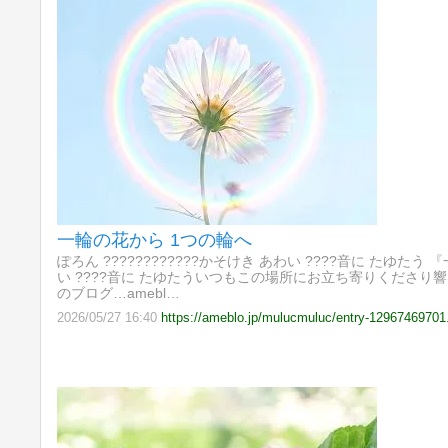
一輪の花から 1つの輪へ
ぽろん ????????????​かそけき あわい ????​音に たゆたう
い ????​音に たゆたう​いつもこの場所にお立ち寄りくだ
のブログ…amebl…
2026/05/27 16:40
https://ameblo.jp/mulucmuluc/entry-12967469701