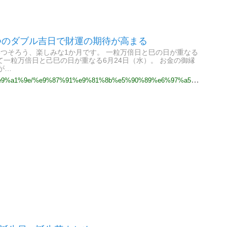
3つのダブル吉日で財運の期待が高まる
が3つそろう、楽しみな1か月です。 一粒万倍日と巳の日が重なる
て一粒万倍日と己巳の日が重なる6月24日（水）。 お金の御縁
が…
%e5%90%89%e6%97%a5%e3%82%ab%e3%83%ac%e3%83%b3%e3%83%80%e3%83%bc2026%e5%b9%b46%e6%9c%88/