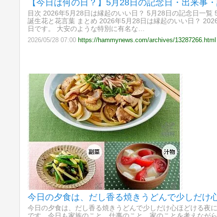
【今日は何の日？】5月28日の記念日・出来事
目次 2026年5月28日は縁起のいい日？ 5月28日の記念日一覧
誕生花と花言葉 まとめ 2026年5月28日は縁起のいい日？ 
日です。 大安のような特別に有名な…
2026/05/28 07:00
https://hammynews.com/archives/13287266.html
今日の夕食は、だし香る焼きうどんで少しだけ
今日の夕食は、だし香る焼きうどんで少しだけ心ほどける夜に 
です。今日も家族のこと、仕事のこと、家のことを考えながら