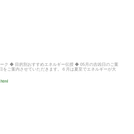
ギーワーク ◆ 目的別おすすめエネルギー伝授 ◆ 05月の吉凶日のご案
吉凶日をご案内させていただきます。６月は夏至でエネルギーが大
.html