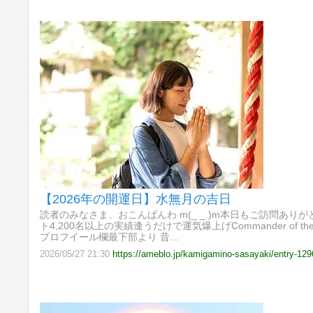
【2026年の開運日】水無月の吉日
読者のみなさま、おこんばんわ m(_ _ )m本日もご訪問あ
ト4,200名以上の実績逢うだけで運気爆上げCommander of t
プロフイール欄最下部より 昔…
2026/05/27 21:30
https://ameblo.jp/kamigamino-sasayaki/entry-12