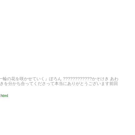
 『一輪の花を咲かせていく』​ぽろん ????????????​かそけき あわ
さり響きを分かち合ってくださって本当にありがとうございます​前回
.html