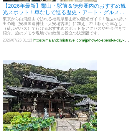
【2026年最新】郡山・駅前＆徒歩圏内のおすすめ観
光スポット！車なしで巡る歴史・アート・グルメガ
イド
東京から白河経由で訪れる福島県郡山市の観光ガイド！過去の思い
出の地（安積国造神社・大安場古墳）に加え、郡山駅から車なし
（徒歩やバス）で行けるおすすめスポットをアクセスや料金付きで
紹介。旅のメモや現地での散策に役立つ決定版です。
2026/07/23 01:13
https://maiandchristravel.com/jp/how-to-spend-a-day-in-koriyama/