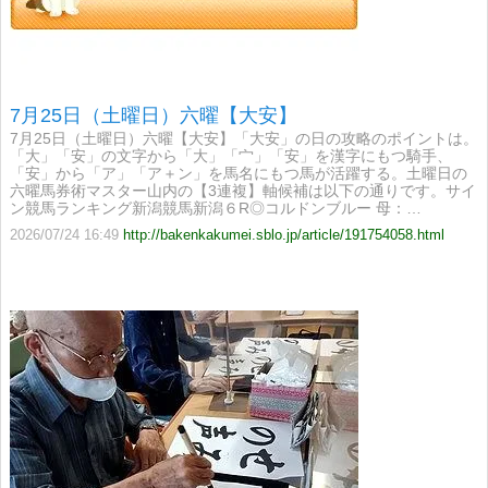
7月25日（土曜日）六曜【大安】
7月25日（土曜日）六曜【大安】「大安」の日の攻略のポイントは。
「大」「安」の文字から「大」「宀」「安」を漢字にもつ騎手、
「安」から「ア」「ア＋ン」を馬名にもつ馬が活躍する。土曜日の
六曜馬券術マスター山内の【3連複】軸候補は以下の通りです。サイ
ン競馬ランキング新潟競馬新潟６R◎コルドンブルー 母：…
2026/07/24 16:49
http://bakenkakumei.sblo.jp/article/191754058.html