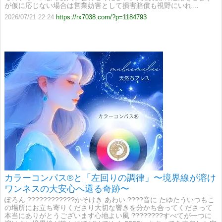
が仮に応じない場合は営業妨害として損害賠償も視野にいれ…
2026/07/21 22:24
https://rx7038.com/?p=1184793
カラーコンパス®と「左回りの調律」〜境界線が溶け
ワンネスの大安心へ還る奇跡〜
ぽろん ????????????​かそけき あわい ????​音に たゆたう​いつもこ
の場所にお立ち寄りくださり大切な響きを分かち合ってくださって
本当にありがとうございます心地よい風 ????????​すべてが一つに