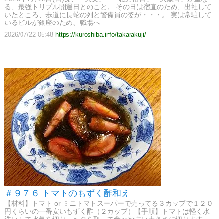
る、最強トリプル開運日とのこと。 その日は宿直のため、出社して
いたところ、歩道に長蛇の列と警備員の姿が・・・。 実は常駐して
いるビルが銀座のため、職場へ
2026/07/22 05:48
https://kuroshiba.info/takarakuji/
＃９７６ トマトのもずく酢和え
【材料】トマト or ミニトマトスーパーで売ってる３カップで１２０
円くらいの一番安いもずく酢（２カップ）【手順】トマトは軽く水