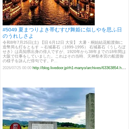
#5049 夏まつりよき帯むすび舞姫に似しやを思ふ日
のうれしさよ
令和8年7月25日(土) 【旧 6月12日 大安】 大暑・桐始結花船渡御に
造幣局も灯をともす ～右城暮石（1899-1995） 右城暮石《うしろぼ
せき》は高知県出身の俳人ですが、1920年から38年までの18年間は
大阪で仕事をしていました。これはその当時、天神祭本宮の船渡御
の様子を詠んだ俳句です。P…
2026/07/25 00:00
http://blog.livedoor.jp/rh1-manyo/archives/63363854.html