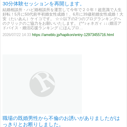
30分体験セッションを再開します。
結婚相談所・ハピ婚相談所を運営して今年で２０年！超意識で人生
好転！5月に50代前半初婚女性成婚！、6月に39歳初婚女性成婚！大
安（たいあん）ケイコです。 ☆☆以下の2つのブログランキングへ
のクリックのご協力をお願いいたします。 (^^♪ォネガィ ↓↓↓婚活ア
ドバイス・婚活応援ランキング にほんブロ…
2026/07/22 14:33
https://ameblo.jp/hapikon/entry-12973455716.html
職場の既婚男性から不倫のお誘いがありましたがは
っきりとお断りしました。