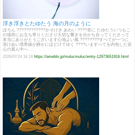
浮き浮きとたゆたう 海の月のように
ぽろん ????????????​かそけき あわい ????​音に たゆたう​いつもこ
の場所にお立ち寄りくださり大切な響きを分かち合ってくださって
本当にありがとうございます心地よい風 ????????​すべてが一つに
溶けあい境界線が静かにほどけてゆく ????​いますべてを内包した安
心の真ん中へ …
2026/07/24 16:18
https://ameblo.jp/mulucmuluc/entry-12973651916.html