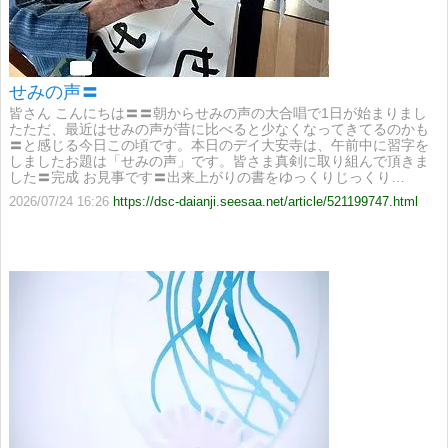
せみの声〓
皆さん こんにちは〓〓朝からせみの声の大合唱で1日が始まりまし
たただ、最近はせみの声が昔に比べると少なくなってきてるのかも
〓と感じる今日この頃です。本日のデイ大安寺は、午前中に習字を
しましたお題は「せみの声」です。皆さま真剣に取り組んで頂きま
した〓完成 お見事です〓出来上がりの書をゆっくりじっくり…
2026/07/24 16:26
https://dsc-daianji.seesaa.net/article/521199747.html