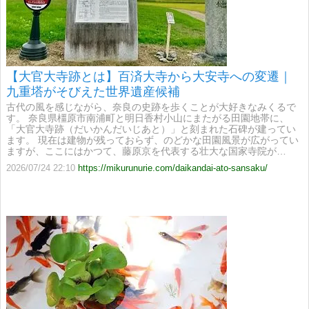
【大官大寺跡とは】百済大寺から大安寺への変遷｜
九重塔がそびえた世界遺産候補
古代の風を感じながら、奈良の史跡を歩くことが大好きなみくるで
す。 奈良県橿原市南浦町と明日香村小山にまたがる田園地帯に、
「大官大寺跡（だいかんだいじあと）」と刻まれた石碑が建ってい
ます。 現在は建物が残っておらず、のどかな田園風景が広がってい
ますが、ここにはかつて、藤原京を代表する壮大な国家寺院が…
2026/07/24 22:10
https://mikurunurie.com/daikandai-ato-sansaku/