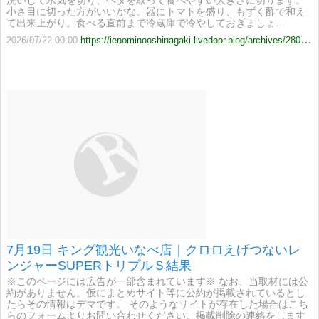
洗いして水気を切り、ヘタを取って食べやすい大きさに切ります。
小さ目に切った方がいいかな。器にトマトを盛り、もずく酢で和え
て出来上がり。食べる直前まで冷蔵庫で冷やしておきましょ…
2026/07/22 00:00
https://ienominooshinagaki.livedoor.blog/archives/28012125.html
7月19日 キング観光いなべ店｜クロロえげつないレ
ンジャーSUPERトリプルＳ結果
※このページには広告が一部含まれています※ なお、当取材には公
約がありません。仮にまとめサイト等に公約が掲載されているとし
たらその情報はデマです。 そのようなサイトが存在した場合はこち
らのフォームよりお問い合わせください。掲載削除の連絡をします