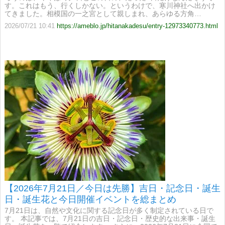
す。これはもう、行くしかない。というわけで、寒川神社へ出かけ
てきました。相模国の一之宮として親しまれ、あらゆる方角…
2026/07/21 10:41
https://ameblo.jp/hitanakadesu/entry-12973340773.html
【2026年7月21日／今日は先勝】吉日・記念日・誕生
日・誕生花と今日開催イベントを総まとめ
7月21日は、自然や文化に関する記念日が多く制定されている日で
す。 本記事では、7月21日の吉日・記念日・歴史的な出来事・誕生