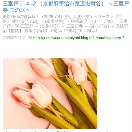
三室戸寺 本堂 （京都府宇治市莵道滋賀谷） ＜三室戸
寺 其の弐＞
絶対秘仏の観音様！（2026.7.4）少し大きい文字＜コース＞【往
路】 枚方市(7：24) → (京阪特急) → 中書島(7：40→7：45) → 三室
戸(7：58)三室戸 → (徒歩10分) → 三室戸寺 → (徒歩15分) → 京阪宇
治【復路】 京阪宇治(10：08) → 中書島(10：24→1…
2026/07/22 21:28
http://junreiwoguranomiyabi.blog.fc2.com/blog-entry-2486.html