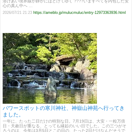
溶けあい境界線が静かにほどけてゆく ????​いますべてを内包した安
心の真ん中へ …
2026/07/21 21:23
https://ameblo.jp/mulucmuluc/entry-12973363936.html
パワースポットの寒川神社、神嶽山神苑へ行ってき
ました。
一年に、たった二日だけの特別な日。7月19日は、大安・一粒万倍
日・天赦日が重なる、とっても縁起のいい日でした。この三つがそ
ろうのは、今年は3月5日とこの日の、たった2日だけなんだそうで