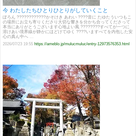
今 わたしたちひとりひとりがしていくこと
ぽろん ????????????​かそけき あわい ????​音に たゆたう​いつもこ
の場所にお立ち寄りくださり大切な響きを分かち合ってくださって
本当にありがとうございます心地よい風 ????????​すべてが一つに
溶けあい境界線が静かにほどけてゆく ????​いますべてを内包した安
心の真ん中へ …
2026/07/23 19:55
https://ameblo.jp/mulucmuluc/entry-12973576353.html