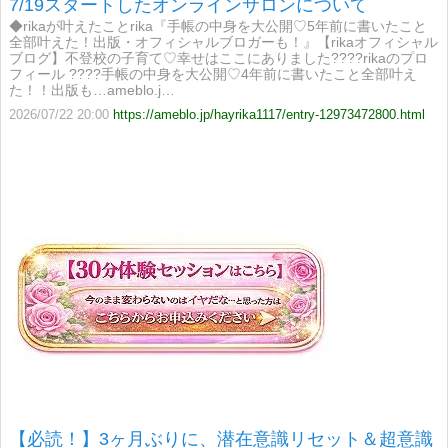
7/19スタートしたオンラインサロンについて
◆rikaが叶えたことrika『手帳の中身を大公開♡5年前に書いたこと
全部叶えた！出版・オフィシャルブロガーも！』【rikaオフィシャル
ブログ】不登校の子育て♡幸せはここにありました????rikaのプロ
フィール ????手帳の中身を大公開♡4年前に書いたこと全部叶え
た！！出版も…ameblo.j…
2026/07/22 20:00
https://ameblo.jp/hayrika1117/entry-12973472800.html
【必読！】3ヶ月ぶりに、潜在意識リセット＆超意識