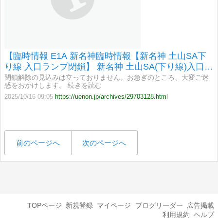
【臨時情報 E1A 新名神臨時情報【新名神 土山SA下
り線 入口ランプ閉鎖】 新名神 土山SA(下り線)入口ラ
ンプについては、事故により閉鎖】
閉鎖解除の見込みは立っておりません。お急ぎのところ、大変ご迷
惑をおかけします。 続きを読む
2025/10/16 09:05
https://uenon.jp/archives/29703128.html
前のページへ
次のページへ
TOPページ
新規登録
マイページ
ブログリーダー
広告掲載
利用規約
ヘルプ