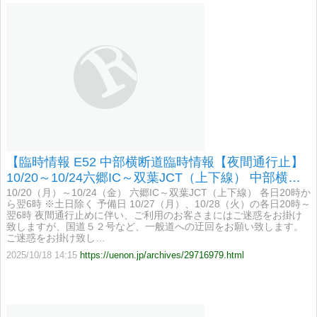
【臨時情報 E52 中部横断道臨時情報【夜間通行止】
10/20～10/24六郷IC～双葉JCT（上下線） 中部横断
道について工事のため下記の通り通行止め】
10/20（月）～10/24（金） 六郷IC～双葉JCT（上下線） 各日20時か
ら翌6時 ※土日除く 予備日 10/27（月）、10/28（火）の各日20時～
翌6時 夜間通行止めに伴い、ご利用のお客さまにはご迷惑をお掛け
致しますが、国道５２号など、一般道への迂回をお願い致します。
ご迷惑をお掛け致し…
2025/10/18 14:15
https://uenon.jp/archives/29716979.html