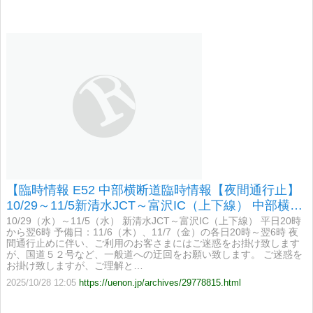
【臨時情報 E52 中部横断道臨時情報【夜間通行止】
10/29～11/5新清水JCT～富沢IC（上下線） 中部横断
道について工事のため下記の通り通行止】
10/29（水）～11/5（水） 新清水JCT～富沢IC（上下線） 平日20時
から翌6時 予備日：11/6（木）、11/7（金）の各日20時～翌6時 夜
間通行止めに伴い、ご利用のお客さまにはご迷惑をお掛け致します
が、国道５２号など、一般道への迂回をお願い致します。 ご迷惑を
お掛け致しますが、ご理解と…
2025/10/28 12:05
https://uenon.jp/archives/29778815.html