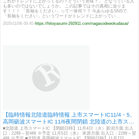
これがトレンドに上がってるの？どういう意味？」 となっている人
も多いのではないでしょうか。 この記事ではその真相に迫りま
す！！！ 「長袖をください」って一体何？？ 今あらゆるSNSで、
「長袖をください」というワードがトレンドに上がってい…
2025/11/06 00:45
https://hitoyasumi-292911.com/nagasodewokudasai/
【臨時情報北陸道臨時情報 上市スマートIC11/4・5、
高岡砺波スマートIC 11/6夜間閉鎖 北陸道の上市スマ
ートICおよび高岡砺波スマートICにおいて、ETC設
■北陸道 上市スマートIC 【閉鎖日時】11月4日（火）新潟方面 出入
口：22時～翌4時 ※予定 11月5日（水） 米原方面 出入口：22時～翌
備点検のため 】
4時 ※予定 ■北陸道 高岡砺波スマートIC 【閉鎖日時】11月7日