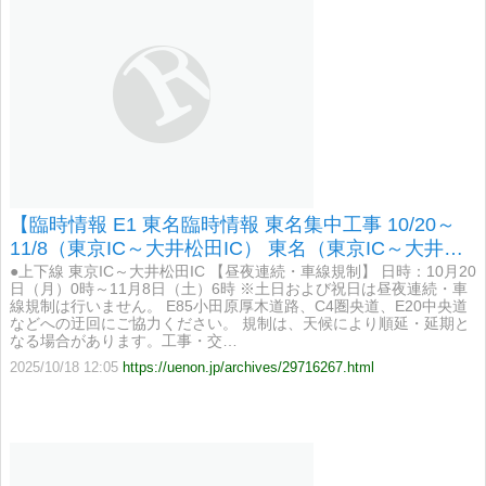
【臨時情報 E1 東名臨時情報 東名集中工事 10/20～
11/8（東京IC～大井松田IC） 東名（東京IC～大井松
田IC）において、次のとおり集中工事を実施。】
●上下線 東京IC～大井松田IC 【昼夜連続・車線規制】 日時：10月20
日（月）0時～11月8日（土）6時 ※土日および祝日は昼夜連続・車
線規制は行いません。 E85小田原厚木道路、C4圏央道、E20中央道
などへの迂回にご協力ください。 規制は、天候により順延・延期と
なる場合があります。工事・交…
2025/10/18 12:05
https://uenon.jp/archives/29716267.html