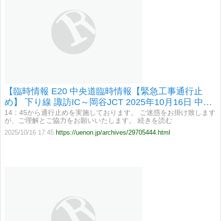
【臨時情報 E20 中央道臨時情報【緊急工事通行止
め】 下り線 諏訪IC～岡谷JCT 2025年10月16日 中央
道 下り線 諏訪IC～岡谷JCT間において、緊急工事】
14：45から通行止めを実施しております。 ご迷惑をお掛け致します
が、ご理解とご協力をお願いいたします。 続きを読む
2025/10/16 17:45
https://uenon.jp/archives/29705444.html