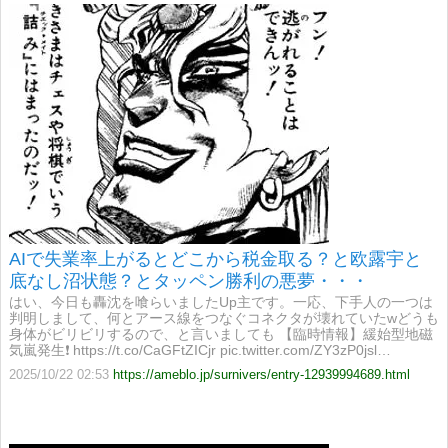
AIで失業率上がるとどこから税金取る？と欧露宇と
底なし沼状態？とタッペン勝利の悪夢・・・
はい、今日も轟沈を喰らいましたUp主です。一応、下手人の一つは
判明しまして、何とアース線をつなぐコネクタが壊れていたwどうも
身体がビリビリするので、と言いましても 【臨時情報】緩始型地磁
気嵐発生❗️ https://t.co/CaGFtZICjr pic.twitter.com/ZY3zP0jsl…
2025/10/22 02:53
https://ameblo.jp/surnivers/entry-12939994689.html