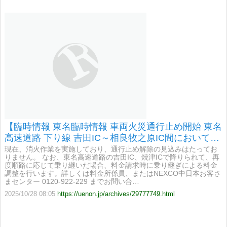
【臨時情報 東名臨時情報 車両火災通行止め開始 東名
高速道路 下り線 吉田IC～相良牧之原IC間において、
車両火災のため7時20分から通行止めを開始】
現在、消火作業を実施しており、通行止め解除の見込みはたってお
りません。 なお、東名高速道路の吉田IC、焼津ICで降りられて、再
度順路に応じて乗り継いだ場合、料金請求時に乗り継ぎによる料金
調整を行います。詳しくは料金所係員、またはNEXCO中日本お客さ
まセンター 0120-922-229 までお問い合…
2025/10/28 08:05
https://uenon.jp/archives/29777749.html