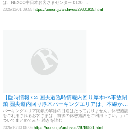
は、NEXCO中日本お客さまセンター 0120-…
2025/11/01 09:55
https://uenon.jp/archives/29801915.html
【臨時情報 C4 圏央道臨時情報内回り厚木PA事故閉
鎖 圏央道内回り厚木パーキングエリアは、本線から
休憩施設に向かう通路での事故により7時00分より休
パーキングエリア閉鎖の解除の目途はたっておりません。休憩施設
をご利用されるお客さまは、前後の休憩施設をご利用下さい。』に
憩施設閉鎖】
ついてまとめてみた 続きを読む
2025/10/30 08:05
https://uenon.jp/archives/29789831.html