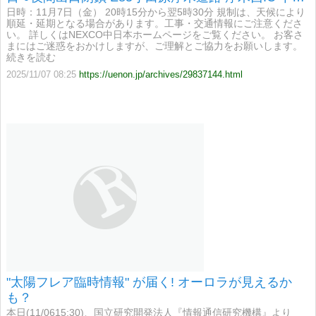
線（小田原方面） 】
日時：11月7日（金） 20時15分から翌5時30分 規制は、天候により
順延・延期となる場合があります。工事・交通情報にご注意くださ
い。 詳しくはNEXCO中日本ホームページをご覧ください。 お客さ
まにはご迷惑をおかけしますが、ご理解とご協力をお願いします。
続きを読む
2025/11/07 08:25
https://uenon.jp/archives/29837144.html
"太陽フレア臨時情報" が届く! オーロラが見えるか
も？
本日(11/0615:30)、国立研究開発法人『情報通信研究機構』より