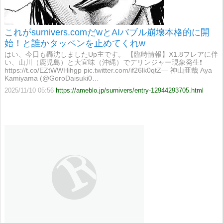
これがsurnivers.comだwとAIバブル崩壊本格的に開
始！と誰かタッペンを止めてくれw
はい、今日も轟沈しましたUp主です。 【臨時情報】X1.8フレアに伴
い、山川（鹿児島）と大宜味（沖縄）でデリンジャー現象発生❗️
https://t.co/EZtWWHihgp pic.twitter.com/if26lk0qtZ— 神山亜哉 Aya
Kamiyama (@GoroDaisuki0…
2025/11/10 05:56
https://ameblo.jp/surnivers/entry-12944293705.html