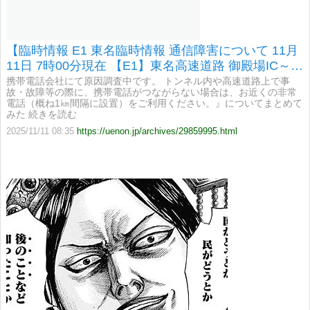
【臨時情報 E1 東名臨時情報 通信障害について 11月
11日 7時00分現在 【E1】東名高速道路 御殿場IC～大
井松田IC間において、一部携帯電話がつながりにく
携帯電話会社にて原因調査中です。 トンネル内や高速道路上で事
故・故障等の際に、携帯電話がつながらない場合は、お近くの非常
い状況】
電話（概ね1㎞間隔に設置）をご利用ください。』についてまとめて
みた 続きを読む
2025/11/11 08:35
https://uenon.jp/archives/29859995.html