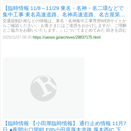
【臨時情報 11/8～11/29 東名・名神・名二環などで
集中工事 東名高速道路、名神高速道路、名古屋第二
環状自動車道などで、集中工事を実施】
交通規制計画などの情報は、東名・名神集中工事専用WEBサイトか
らご確認ください。 お客さまにはご迷惑をおかけしますが、ご理解
とご協力をお願いいたします。』についてまとめてみた 続きを読む
2025/11/07 08:35
https://uenon.jp/archives/29837175.html
【臨時情報 【小田厚臨時情報】 通行止め情報 11月7
日 ●夜間出口閉鎖 E85小田原厚木道路 厚木西IC 下り