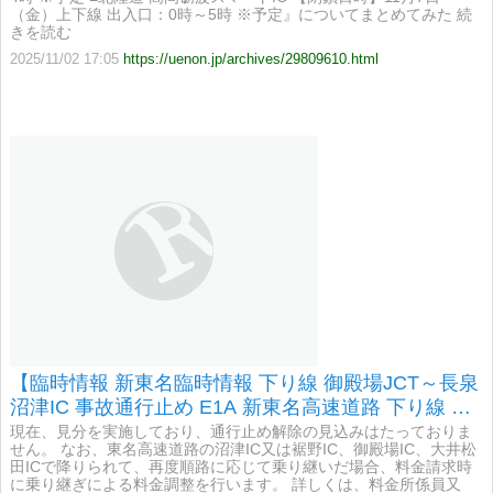
（金）上下線 出入口：0時～5時 ※予定』についてまとめてみた 続
きを読む
2025/11/02 17:05
https://uenon.jp/archives/29809610.html
【臨時情報 新東名臨時情報 下り線 御殿場JCT～長泉
沼津IC 事故通行止め E1A 新東名高速道路 下り線 御
殿場JCT～長泉沼津IC間において、事故のため8時08
現在、見分を実施しており、通行止め解除の見込みはたっておりま
せん。 なお、東名高速道路の沼津IC又は裾野IC、御殿場IC、大井松
分から通行止】
田ICで降りられて、再度順路に応じて乗り継いだ場合、料金請求時
に乗り継ぎによる料金調整を行います。 詳しくは、料金所係員又