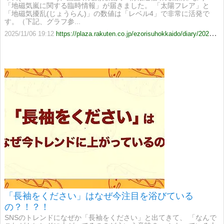
「地磁気嵐に関する臨時情報」が届きました。 「太陽フレア」と
「地磁気擾乱(じょうらん)」の数値は「レベル4」で非常に活発で
す。（下記、グラフ参...
2025/11/06 19:12
https://plaza.rakuten.co.jp/ezorisuhokkaido/diary/202511060001/
「長袖をください」はなぜ今注目を浴びている
の？！？！
SNSのトレンドになぜか「長袖をください」と出てきて、 「なんで