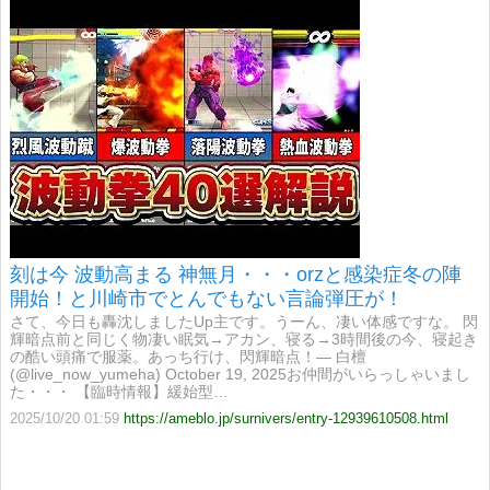
刻は今 波動高まる 神無月・・・orzと感染症冬の陣
開始！と川崎市でとんでもない言論弾圧が！
さて、今日も轟沈しましたUp主です。うーん、凄い体感ですな。 閃
輝暗点前と同じく物凄い眠気→アカン、寝る→3時間後の今、寝起き
の酷い頭痛で服薬。あっち行け、閃輝暗点！— 白檀
(@live_now_yumeha) October 19, 2025お仲間がいらっしゃいまし
た・・・ 【臨時情報】緩始型…
2025/10/20 01:59
https://ameblo.jp/surnivers/entry-12939610508.html