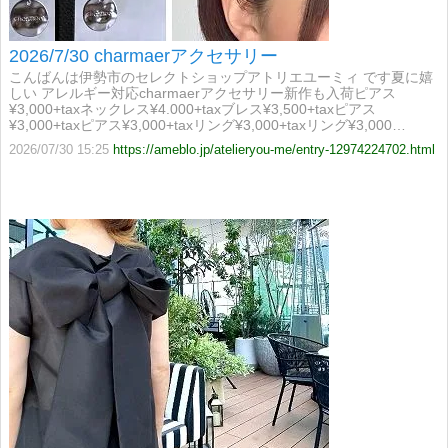
2026/7/30 charmaerアクセサリー
こんばんは伊勢市のセレクトショップアトリエユーミィ です夏に嬉
しい アレルギー対応charmaerアクセサリー新作も入荷ピアス
¥3,000+taxネックレス¥4.000+taxブレス¥3,500+taxピアス
¥3,000+taxピアス¥3,000+taxリング¥3,000+taxリング¥3,000…
2026/07/30 15:25
https://ameblo.jp/atelieryou-me/entry-12974224702.html