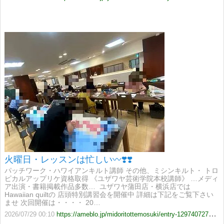
火曜日・レッスンは忙しい〰️❣️❣️
パッチワーク・ハワイアンキルト講師 その他、ミシンキルト・ トロ
ピカルアップリケ資格取得 《ユザワヤ芸術学院本校講師》 …メディ
ア出演・書籍掲載作品多数… ​​ ユザワヤ蒲田店・横浜店では
Hawaiian quiltの 店頭特別講習会を開催中 詳細は下記をご覧下さい
ませ 次回開催は・・・・ 20…
2026/07/29 00:10
https://ameblo.jp/midoritottemosuki/entry-12974072701.html