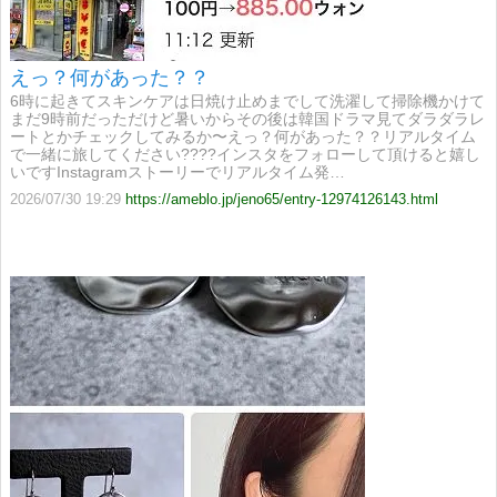
えっ？何があった？？
6時に起きてスキンケアは日焼け止めまでして洗濯して掃除機かけて
まだ9時前だっただけど暑いからその後は韓国ドラマ見てダラダラレ
ートとかチェックしてみるか〜えっ？何があった？？リアルタイム
で一緒に旅してください????インスタをフォローして頂けると嬉し
いですInstagramストーリーでリアルタイム発…
2026/07/30 19:29
https://ameblo.jp/jeno65/entry-12974126143.html