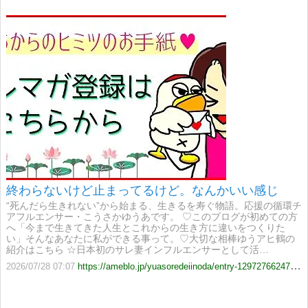
終わらないけど止まってるけど。なんかいい感じ
“死んだら生きれない”から始まる、生きるを寿ぐ物語。応援の循環チ
アフルエンサー・こうさかゆうあです。 ♡このブログが初めての方
へ「今まで生きてきた人生とこれからの生き方に違いをつくりた
い」そんなあなたに私ができる事って。♡大切な相棒ゆうアヒ鶴の
紹介はこちら ☆日本初のサレ妻インフルエンサーとして活…
2026/07/28 07:07
https://ameblo.jp/yuasoredeiinoda/entry-12972766247.html