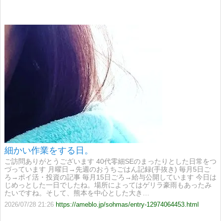
細かい作業をする日。
ご訪問ありがとうございます 40代零細SEのまったりとした日常をつ
づっています 月曜日→先週のおうちごはん記録(手抜き) 毎月5日ご
ろ→ポイ活・投資の記事 毎月15日ごろ→給与公開しています 今日は
じめっとした一日でしたね。場所によってはゲリラ豪雨もあったみ
たいですね。そして、熊本を中心とした大き…
2026/07/28 21:26
https://ameblo.jp/sohmas/entry-12974064453.html