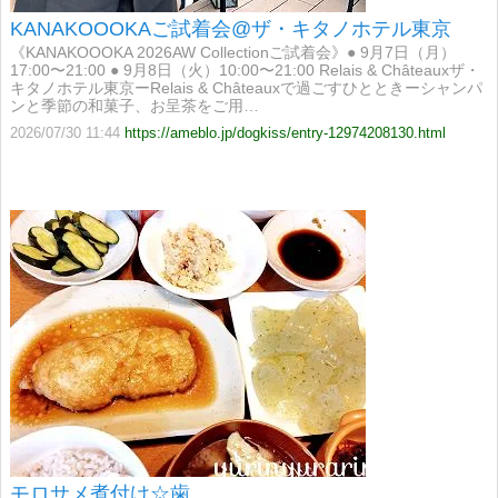
KANAKOOOKAご試着会@ザ・キタノホテル東京
《KANAKOOOKA 2026AW Collectionご試着会》● 9月7日（月）
17:00〜21:00 ● 9月8日（火）10:00〜21:00 Relais & Châteauxザ・
キタノホテル東京ーRelais & Châteauxで過ごすひとときーシャンパ
ンと季節の和菓子、お呈茶をご用…
2026/07/30 11:44
https://ameblo.jp/dogkiss/entry-12974208130.html
モロサメ煮付け☆歯