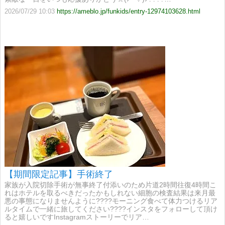
2026/07/29 10:03
https://ameblo.jp/funkids/entry-12974103628.html
【期間限定記事】手術終了
家族が入院切除手術が無事終了付添いのため片道2時間往復4時間こ
れはホテルを取るべきだったかもしれない細胞の検査結果は来月最
悪の事態になりませんように????モーニング食べて体力つけるリア
ルタイムで一緒に旅してください????インスタをフォローして頂け
ると嬉しいですInstagramストーリーでリア…