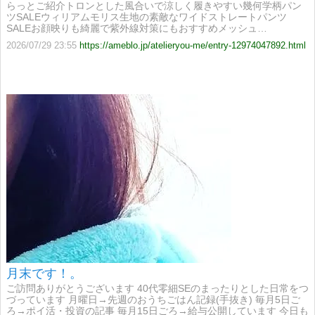
らっとご紹介トロンとした風合いで涼しく履きやすい幾何学柄パン
ツSALEウィリアムモリス生地の素敵なワイドストレートパンツ
SALEお顔映りも綺麗で紫外線対策にもおすすめメッシュ…
2026/07/29 23:55
https://ameblo.jp/atelieryou-me/entry-12974047892.html
月末です！。
ご訪問ありがとうございます 40代零細SEのまったりとした日常をつ
づっています 月曜日→先週のおうちごはん記録(手抜き) 毎月5日ご
ろ→ポイ活・投資の記事 毎月15日ごろ→給与公開しています 今日も