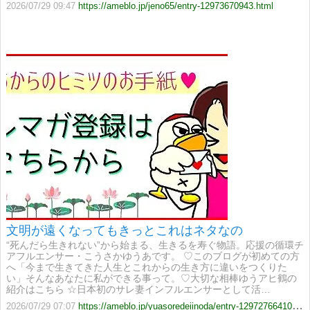
2026/07/29 09:47
https://ameblo.jp/jeno65/entry-12973670943.html
文明が遠くなってもきっとこれはネタなの
“死んだら生きれない”から始まる、生きるを寿ぐ物語。応援の循環チ
アフルエンサー・こうさかゆうあです。 ♡このブログが初めての方
へ「今まで生きてきた人生とこれからの生き方に違いをつくりた
い」そんなあなたに私ができる事って。♡大切な相棒ゆうアヒ鶴の
紹介はこちら ☆日本初のサレ妻インフルエンサーとして活…
2026/07/29 07:07
https://ameblo.jp/yuasoredeiinoda/entry-12972766410.html