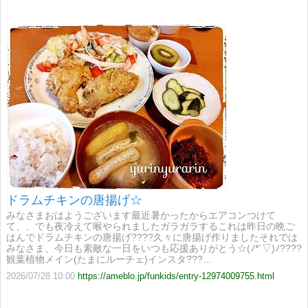
ドラムチキンの唐揚げ☆
みなさまおはようございます最近暑かったからエアコンつけて
て、、でも夜冷えて喉やられましたガラガラするこれは昨日の晩ご
はんでドラムチキンの唐揚げ????久々に唐揚げ作りましたそれでは
みなさま、今日も素敵な一日をいつも応援ありがとう☆(ﾉ*´▽)ﾉ????
観葉植物メイン(たまにルーチェ)インスタ???…
2026/07/28 10:00
https://ameblo.jp/funkids/entry-12974009755.html