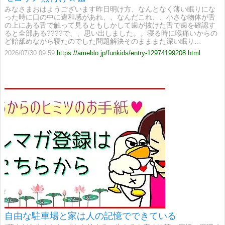
みなさまおはようございます昨日明け方、なんとなく薄い眠りにな
った時に口の中に違和感があれ、、なんだこれ、、小さな物体が舌
の上にある舌で触って見るともしかして歯が抜けた舌で歯を確認す
ると全部ある????で、、思い出しました。。寝る時に喉痛いからの
ど飴舐めながら寝たのでした問題解決そのまままた深い眠り…
2026/07/30 09:59
https://ameblo.jp/funkids/entry-12974199208.html
自由な駐車場と家は人の記憶でできている