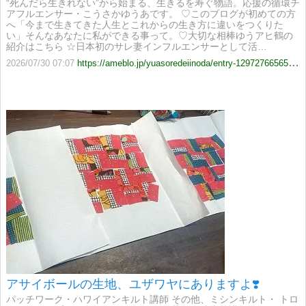
“死んだら生きれない”から始まる、生きるを寿ぐ物語。応援の循環チ
アフルエンサー・こうさかゆうあです。 ♡このブログが初めての方
へ「今まで生きてきた人生とこれからの生き方に違いをつくりた
い」そんなあなたに私ができる事って。♡大切な相棒ゆうアヒ鶴の
紹介はこちら ☆日本初のサレ妻インフルエンサーとして活…
2026/07/30 07:07
https://ameblo.jp/yuasoredeiinoda/entry-12972766565.html
アサイボールの生地、ユザワヤにありますよ❣️
パッチワーク・ハワイアンキルト講師 その他、ミシンキルト・ トロ