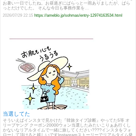
お暑い一日でしたね。お昼過ぎにぱらっと一雨ありましたが、ぱら
っとだけでした。 そんな今日も事務作業を…
2026/07/29 22:15
https://ameblo.jp/sohmas/entry-12974163534.html
当選してた
そういえばインスタで見かけた『韓旅タイプ診断』やってた5等 オ
リーブヤング クーポン20000ウォン当選したみたいこりぁあ行くし
かないなリアルタイムで一緒に旅してください????インスタをフォ
ローして頂けると嬉しいですInstagramストーリーでリアルタイム発