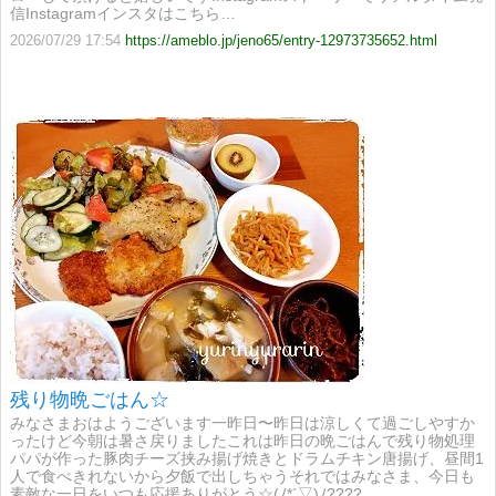
信Instagramインスタはこちら…
2026/07/29 17:54
https://ameblo.jp/jeno65/entry-12973735652.html
残り物晩ごはん☆
みなさまおはようございます一昨日〜昨日は涼しくて過ごしやすか
ったけど今朝は暑さ戻りましたこれは昨日の晩ごはんで残り物処理
パパが作った豚肉チーズ挟み揚げ焼きとドラムチキン唐揚げ、昼間1
人で食べきれないから夕飯で出しちゃうそれではみなさま、今日も
素敵な一日をいつも応援ありがとう☆(ﾉ*´▽)ﾉ????…