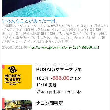
いろんなことがあった一日。
ご訪問ありがとうございます 40代零細SEのまったりとした日常をつ
づっています 月曜日→先週のおうちごはん記録(手抜き) 毎月5日ご
ろ→ポイ活・投資の記事 毎月15日ごろ→給与公開しています 今日は
夕方から雷が鳴っていましたね。雨にはならなかったですが、湿度
が凄かった… さて、今日もゆるっとお仕事…
2026/07/30 21:46
https://ameblo.jp/sohmas/entry-12974256069.html