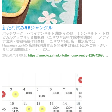
新たな試み❣️❣️ジャングル
パッチワーク・ハワイアンキルト講師 その他、ミシンキルト・ トロ
ピカルアップリケ資格取得 《ユザワヤ芸術学院本校講師》 …メディ
ア出演・書籍掲載作品多数… ​​ ユザワヤ蒲田店・横浜店では
Hawaiian quiltの 店頭特別講習会を開催中 詳細は下記をご覧下さい
ませ 次回開催は・・・・ 20…
2026/07/31 00:10
https://ameblo.jp/midoritottemosuki/entry-12974269548.html