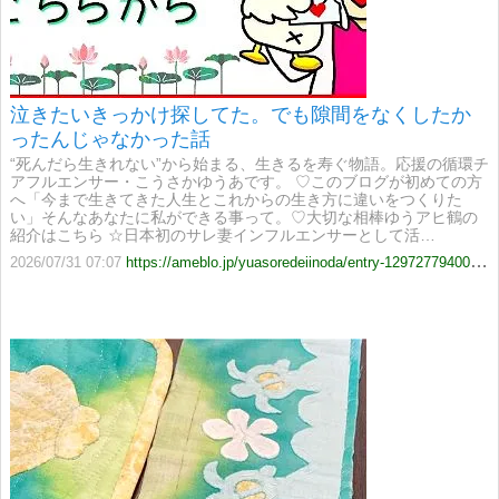
泣きたいきっかけ探してた。でも隙間をなくしたか
ったんじゃなかった話
“死んだら生きれない”から始まる、生きるを寿ぐ物語。応援の循環チ
アフルエンサー・こうさかゆうあです。 ♡このブログが初めての方
へ「今まで生きてきた人生とこれからの生き方に違いをつくりた
い」そんなあなたに私ができる事って。♡大切な相棒ゆうアヒ鶴の
紹介はこちら ☆日本初のサレ妻インフルエンサーとして活…
2026/07/31 07:07
https://ameblo.jp/yuasoredeiinoda/entry-12972779400.html