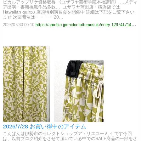
ピカルアップリケ資格取得 《ユザワヤ芸術学院本校講師》 …メディ
ア出演・書籍掲載作品多数… ​​ ユザワヤ蒲田店・横浜店では
Hawaiian quiltの 店頭特別講習会を開催中 詳細は下記をご覧下さい
ませ 次回開催は・・・・ 20…
2026/07/30 00:10
https://ameblo.jp/midoritottemosuki/entry-12974171424.html
2026/7/28 お買い得中のアイテム
こんばんは伊勢市のセレクトショップアトリエユーミィ です今回
は、以前ブログ紹介をさせて頂いている中でのSALE商品の一部をさ