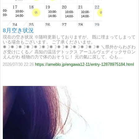
8月空き状況
現在の空き状況 ※随時更新しておりますが、 既に埋まってしまって
いる場合もございます。 ご了承くださいませ。
✺☽✺☽✺☽✺☽✺☽✺☽✺☽✺☽✺☽✺☽✺☽✺☽✺ ＼県外からわざわ
ざ受けにくる／ 高知の温活デトックス アーユルヴェディックサロン
えんがわ 植物の力で体のおそうじ！ 元の氣に戻して、心も…
2026/07/30 22:26
https://ameblo.jp/engawa12-11/entry-12878975184.html