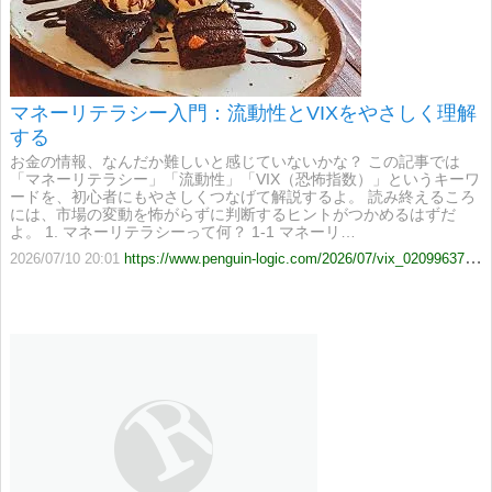
マネーリテラシー入門：流動性とVIXをやさしく理解
する
お金の情報、なんだか難しいと感じていないかな？ この記事では
「マネーリテラシー」「流動性」「VIX（恐怖指数）」というキーワ
ードを、初心者にもやさしくつなげて解説するよ。 読み終えるころ
には、市場の変動を怖がらずに判断するヒントがつかめるはずだ
よ。 1. マネーリテラシーって何？ 1-1 マネーリ…
2026/07/10 20:01
https://www.penguin-logic.com/2026/07/vix_02099637272.html