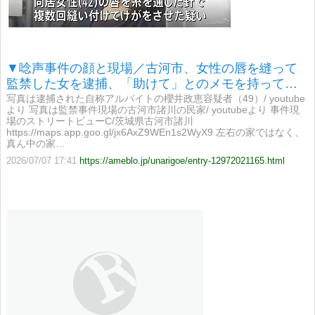
▼唸声事件の顔と現場／古河市、女性の唇を縫って
監禁した女を逮捕、「助けて」とのメモを持って逃
走
写真は逮捕された自称アルバイトの櫻井政恵容疑者（49）/ youtube
より 写真は監禁事件現場の古河市諸川の民家/ youtubeより 事件現
場のストリートビューC/茨城県古河市諸川
https://maps.app.goo.gl/jx6AxZ9WEn1s2WyX9 左右の家ではなく、
真ん中の家…
2026/07/07 17:41
https://ameblo.jp/unarigoe/entry-12972021165.html