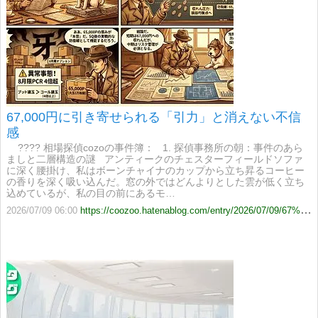
67,000円に引き寄せられる「引力」と消えない不信
感
????️ 相場探偵cozoの事件簿： 1. 探偵事務所の朝：事件のあら
ましと二層構造の謎 アンティークのチェスターフィールドソファ
に深く腰掛け、私はボーンチャイナのカップから立ち昇るコーヒー
の香りを深く吸い込んだ。窓の外ではどんよりとした雲が低く立ち
込めているが、私の目の前にあるモ…
2026/07/09 06:00
https://coozoo.hatenablog.com/entry/2026/07/09/67%2C000%E5%86%86%E3%81%AB%E5%BC%95%E3%81%8D%E5%AF%84%E3%81%9B%E3%82%89%E3%82%8C%E3%82%8B%E3%80%8C%E5%BC%95%E5%8A%9B%E3%80%8D%E3%81%A8%E6%B6%88%E3%81%88%E3%81%AA%E3%81%84%E4%B8%8D%E4%BF%A1%E6%84%9F