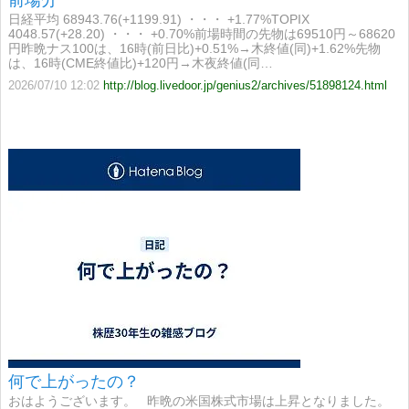
日経平均 68943.76(+1199.91) ・・・ +1.77%TOPIX
4048.57(+28.20) ・・・ +0.70%前場時間の先物は69510円～68620
円昨晩ナス100は、16時(前日比)+0.51%→木終値(同)+1.62%先物
は、16時(CME終値比)+120円→木夜終値(同…
2026/07/10 12:02
http://blog.livedoor.jp/genius2/archives/51898124.html
何で上がったの？
おはようございます。 昨晩の米国株式市場は上昇となりました。