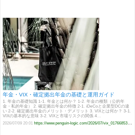
年金・VIX・確定拠出年金の基礎と運用ガイド
1. 年金の基礎知識 1-1. 年金とは何か？ 1-2. 年金の種類（公的年
金・私的年金） 2. 確定拠出年金の特徴 2-1. iDeCoと企業型DCの違
い 2-2. 確定拠出年金のメリット・デメリット 3. VIXとは何か？ 3-1.
VIXの基本的な意味 3-2. VIXと市場リスクの関係 4…
2026/07/09 20:01
https://www.penguin-logic.com/2026/07/vix_01766853594.html