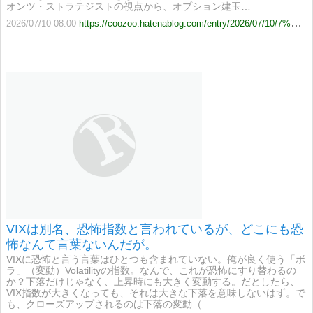
オンツ・ストラテジストの視点から、オプション建玉…
2026/07/10 08:00
https://coozoo.hatenablog.com/entry/2026/07/10/7%E6%9C%88%E3%83%BB8%E6%9C%88%E9%99%90%E3%82%AA%E3%83%97%E3%82%B7%E3%83%A7%E3%83%B3%E5%BB%BA%E7%8E%89%E5%88%86%E6%9E%90%E3%81%A8SQ%E3%82%B7%E3%83%8A%E3%83%AA%E3%82%AA%EF%BC%9A
VIXは別名、恐怖指数と言われているが、どこにも恐
怖なんて言葉ないんだが。
VIXに恐怖と言う言葉はひとつも含まれていない。俺が良く使う「ボ
ラ」（変動）Volatilityの指数。なんで、これが恐怖にすり替わるの
か？下落だけじゃなく、上昇時にも大きく変動する。だとしたら、
VIX指数が大きくなっても、それは大きな下落を意味しないはず。で
も、クローズアップされるのは下落の変動（…