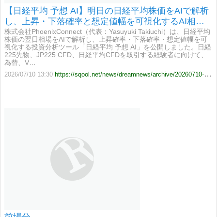
【日経平均 予想 AI】明日の日経平均株価をAIで解析
し、上昇・下落確率と想定値幅を可視化するAI相場
診断を提供
株式会社PhoenixConnect（代表：Yasuyuki Takiuchi）は、日経平均
株価の翌日相場をAIで解析し、上昇確率・下落確率・想定値幅を可
視化する投資分析ツール「日経平均 予想 AI」を公開しました。日経
225先物、JP225 CFD、日経平均CFDを取引する経験者に向けて、
為替、V…
2026/07/10 13:30
https://sqool.net/news/dreamnews/archive/20260710-789464.html
前場分