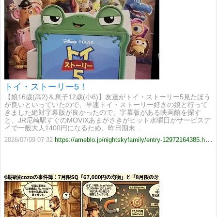
トイ・ストーリー5！
【娘16歳(高2)＆息子12歳(小6)】友達がトイ・ストーリー5見たほう
が良いといっていたので、早速トイ・ストーリー好きの娘と行って
きました絶対字幕版が良かったので、字幕版がある映画館を探す
と、JR尼崎駅すぐのMOVIXあまがさきがヒット水曜日がサービスデ
イで一般大人1400円になるため、昨日期末…
2026/07/09 07:32
https://ameblo.jp/nightskyfamily/entry-12972164385.html