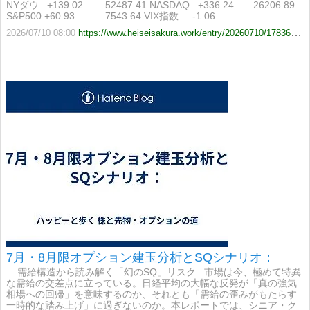
NYダウ +139.02 52487.41 NASDAQ +336.24 26206.89
S&P500 +60.93 7543.64 VIX指数 -1.06 …
2026/07/10 08:00
https://www.heiseisakura.work/entry/20260710/1783638000
7月・8月限オプション建玉分析とSQシナリオ：
需給構造から読み解く「幻のSQ」リスク 市場は今、極めて特異
な需給の交差点に立っている。日経平均の大幅な反発が「真の強気
相場への回帰」を意味するのか、それとも「需給の歪みがもたらす
一時的な踏み上げ」に過ぎないのか。本レポートでは、シニア・ク