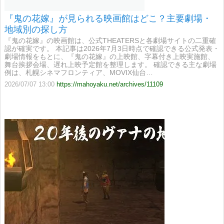
『鬼の花嫁』が見られる映画館はどこ？主要劇場・
地域別の探し方
『鬼の花嫁』の映画館は、公式THEATERSと各劇場サイトの二重確
認が確実です。 本記事は2026年7月3日時点で確認できる公式発表・
劇場情報をもとに、『鬼の花嫁』の上映館、字幕付き上映実施館、
舞台挨拶会場、遅れ上映予定館を整理します。 確認できる主な劇場
例は、札幌シネマフロンティア、MOVIX仙台…
2026/07/07 13:00
https://mahoyaku.net/archives/11109