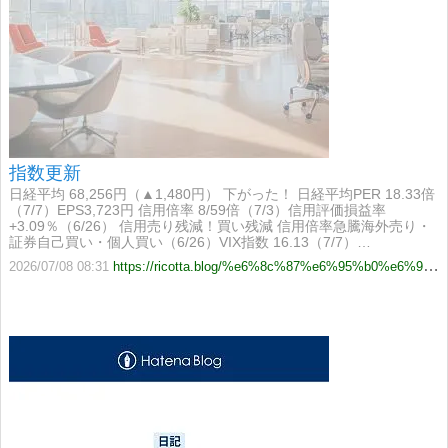
指数更新
日経平均 68,256円（▲1,480円） 下がった！ 日経平均PER 18.33倍
（7/7）EPS3,723円 信用倍率 8/59倍（7/3）信用評価損益率
+3.09％（6/26） 信用売り残減！買い残減 信用倍率急騰海外売り・
証券自己買い・個人買い（6/26）VIX指数 16.13（7/7）…
2026/07/08 08:31
https://ricotta.blog/%e6%8c%87%e6%95%b0%e6%9b%b4%e6%96%b0-8/