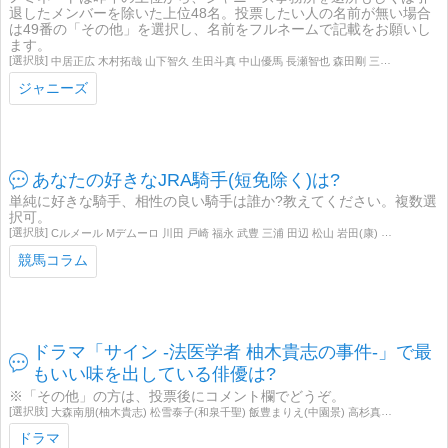
退したメンバーを除いた上位48名。投票したい人の名前が無い場合
は49番の「その他」を選択し、名前をフルネームで記載をお願いし
ます。
中居正広 木村拓哉 山下智久 生田斗真 中山優馬 長瀬智也 森田剛 三宅健 岡田准一 堂本光一 堂本剛 大野智 櫻井翔 松本潤 二宮和也 相葉雅紀 手越祐也 加藤シゲアキ 増田貴久 大倉忠義
ジャニーズ
あなたの好きなJRA騎手(短免除く)は?
単純に好きな騎手、相性の良い騎手は誰か?教えてください。複数選
択可。
Cルメール Mデムーロ 川田 戸崎 福永 武豊 三浦 田辺 松山 岩田(康) 北村(友) 和田 藤岡(佑) 大野 藤田菜 津村 丸山 石橋
競馬コラム
ドラマ「サイン -法医学者 柚木貴志の事件-」で最
もいい味を出している俳優は?
※「その他」の方は、投票後にコメント欄でどうぞ。
大森南朋(柚木貴志) 松雪泰子(和泉千聖) 飯豊まりえ(中園景) 高杉真宙(高橋紀理人) 佐津川愛美(春日美晴) 淵上泰史(橘祐輔) 吉田ウーロン太(松沢大輝) 小久保寿人(四方田隼斗)
ドラマ