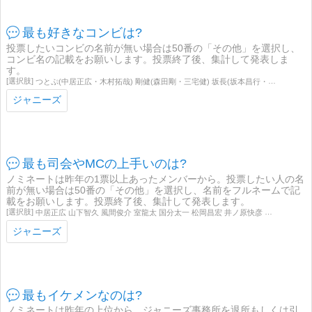
最も好きなコンビは?
投票したいコンビの名前が無い場合は50番の「その他」を選択し、
コンビ名の記載をお願いします。投票終了後、集計して発表しま
す。
つとぷ(中居正広・木村拓哉) 剛健(森田剛・三宅健) 坂長(坂本昌行・長野博) KinKi Kids(堂本光一・堂本剛) 大宮(大野智・二宮和也) 櫻葉(櫻井翔・相葉雅紀) 山(大野智・櫻井翔) バンビズ(櫻井翔・松本潤) 天然(大野智・相葉雅紀) にのあい(二宮和也・相葉雅紀) タッキー&翼(滝沢秀明・今井翼) ケンタッキー(三宅健・滝沢秀明) テゴマス(手越祐也・増田貴久) コヤシゲ(小山慶一郎・加藤シゲアキ) シゲマス(加藤シゲアキ・増田貴久) 夫婦(村上信五・
ジャニーズ
最も司会やMCの上手いのは?
ノミネートは昨年の1票以上あったメンバーから。投票したい人の名
前が無い場合は50番の「その他」を選択し、名前をフルネームで記
載をお願いします。投票終了後、集計して発表します。
中居正広 山下智久 風間俊介 室龍太 国分太一 松岡昌宏 井ノ原快彦 坂本昌行 堂本光一 堂本剛 櫻井翔 二宮和也 相葉雅紀 大野智 松本潤 小山慶一郎 手越祐也 村上信五
ジャニーズ
最もイケメンなのは?
ノミネートは昨年の上位から、ジャニーズ事務所を退所もしくは引