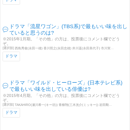
ドラマ「流星ワゴン」(TBS系)で最もいい味を出し
ていると思うのは?
※2015年1月期。「その他」の方は、投票後にコメント欄でどう
ぞ。
西島秀俊(永田一雄) 香川照之(永田忠雄) 井川遥(永田美代子) 市川実和子(永田智子) 橋洋(永田伸之) 入江甚儀(千賀和哉) 町田啓太(古閑) 高木星来(橋本健太)
ドラマ
ドラマ「ワイルド・ヒーローズ」(日本テレビ系)
で最もいい味を出している俳優は?
※2015年4月期。「その他」の方は、投票後にコメント欄でどう
ぞ。
TAKAHIRO(瀬川希一(キー坊)) 青柳翔(三木洸介(ミッキー)) 岩田剛典(佐伯春太郎(チョコ)) 野替愁平(徳井哲平(ポンジャラ)) 八木将康(神部剛(ピーちゃん)) 佐藤大樹(里島透(メロス)) 黒木啓司(林田典明(テンテン)) 桜田ひより(五嶋日花里) 水沢エレナ(野中美史) 長谷川初範(瀬川努) 朝加真由美(瀬川澄子) 飛田光里(瀬川優太) 草村礼子(三木佳代) 酒井美紀(桂木志穂) 中村静香(森山花) 二宮愛(神部紗彩) 和希沙也(里島夏美) 平田薫(林田ももよ) 原日出子(さわこ) 前田公輝(まもる) 音尾琢真(柳原慎三) 渡辺舞(野中双葉) 武智健二(木崎勝) 姜暢雄(大島尚久) 三波豊和(福井久志) 星智也(龍ヶ崎正樹) 大浦龍宇一(五嶋幸雄)
ドラマ