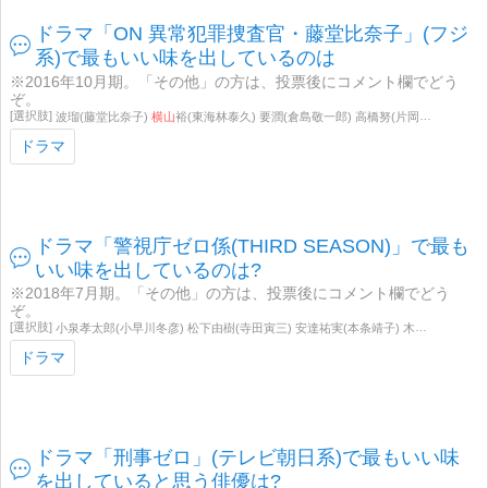
ドラマ「ON 異常犯罪捜査官・藤堂比奈子」(フジ
系)で最もいい味を出しているのは
※2016年10月期。「その他」の方は、投票後にコメント欄でどう
ぞ。
波瑠(藤堂比奈子)
横山
裕(東海林泰久) 要潤(倉島敬一郎) 高橋努(片岡啓造) 斉藤慎二(三木健) 百瀬朔(清水良信) 佐藤玲(月岡真紀) 林遣都(中島保) 奥貫薫(藤堂香織) 光石研(早坂雅臣) 原田美枝子(石上妙子) 渡部篤郎(厚田巌夫) その他
ドラマ
ドラマ「警視庁ゼロ係(THIRD SEASON)」で最も
いい味を出しているのは?
※2018年7月期。「その他」の方は、投票後にコメント欄でどう
ぞ。
小泉孝太郎(小早川冬彦) 松下由樹(寺田寅三) 安達祐実(本条靖子) 木下隆行(桜庭勇作) 戸塚純貴(太田文平) 平岡祐太(金田一修) 手塚とおる(古河祐介) 六角慎司(青山進) 栗山航(小林優太) 岸明日香(鮫島弥生) 石丸謙二郎(谷本敬三) 加藤茶(国仲春吉) 石坂浩二(湯川春樹) 片岡鶴太郎(
ドラマ
ドラマ「刑事ゼロ」(テレビ朝日系)で最もいい味
を出していると思う俳優は?