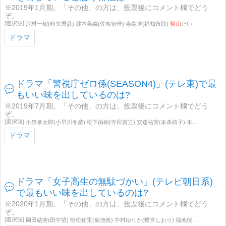
※2019年1月期。「その他」の方は、投票後にコメント欄でどう
ぞ。
沢村一樹(時矢暦彦) 瀧本美織(佐相智佳) 寺島進(福知市郎)
横山
だいすけ(内海念也) 猫背椿(背川葉奈) 渡辺いっけい(根本留夫) 財前直見(奥畑記子) 武田鉄矢(生田目守雄) その他
ドラマ
ドラマ「警視庁ゼロ係(SEASON4)」(テレ東)で最
もいい味を出しているのは?
※2019年7月期。「その他」の方は、投票後にコメント欄でどう
ぞ。
小泉孝太郎(小早川冬彦) 松下由樹(寺田寅三) 安達祐実(本条靖子) 木下隆行(桜庭勇作) 戸塚純貴(太田文平) 宮川一朗太(今川兵馬) 中野裕太(神沼洋) 六角慎司(青山進) 足立尭之(野沢友和) 栗山航(小林優太) 岸明日香(鮫島弥生) 吉田栄作(前川俊也) 石丸謙二郎(谷本敬三) 加藤茶(国仲春吉) 斉藤由貴(小田島龍美) 片岡鶴太郎(
ドラマ
ドラマ「女子高生の無駄づかい」(テレビ朝日系)
で最もいい味を出しているのは?
※2020年1月期。「その他」の方は、投票後にコメント欄でどう
ぞ。
岡田結実(田中望) 恒松祐里(菊池茜) 中村ゆりか(鷺宮しおり) 福地桃子(山本美波) 浅川梨奈(一奏) 小林由依(染谷リリィ) 畑芽育(百井咲久) 井本彩花(久条翡翠)