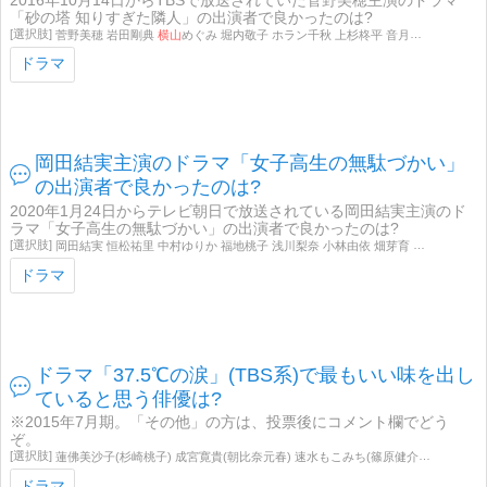
2016年10月14日からTBSで放送されていた菅野美穂主演のドラマ
「砂の塔 知りすぎた隣人」の出演者で良かったのは?
菅野美穂 岩田剛典
横山
めぐみ 堀内敬子 ホラン千秋 上杉柊平 音月桂 木村祐一 佐野勇斗 川津明日香 稲垣来泉 光石研 烏丸せつこ 津田寛治 田中直樹 松嶋菜々子 その他
ドラマ
岡田結実主演のドラマ「女子高生の無駄づかい」
の出演者で良かったのは?
2020年1月24日からテレビ朝日で放送されている岡田結実主演のド
ラマ「女子高生の無駄づかい」の出演者で良かったのは?
岡田結実 恒松祐里 中村ゆりか 福地桃子 浅川梨奈 小林由依 畑芽育 井本彩花
横
ドラマ
ドラマ「37.5℃の涙」(TBS系)で最もいい味を出し
ていると思う俳優は?
※2015年7月期。「その他」の方は、投票後にコメント欄でどう
ぞ。
蓮佛美沙子(杉崎桃子) 成宮寛貴(朝比奈元春) 速水もこみち(篠原健介) トリンドル玲奈(小野優美香) 鈴木梨央(朝比奈小春) 水上剣星(杉崎優樹) 滝沢沙織(篠原久美子) 西村和彦(佐藤錦) 久保田磨希(佐藤陽子) 松島花(朝比奈小雪) 趣里(町井里沙) 永池南津子(今井加奈子) 木戸邑弥(加藤哲平) 谷川りさこ(佐藤さやか) 石田登星(杉崎誠一郎) 田上唯(清水香織)
ドラマ