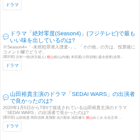
ドラマ
ドラマ「絶対零度(Season4)」(フジテレビ)で最も
いい味を出しているのは?
※Season4=「-未然犯罪潜入捜査-」。「その他」の方は、投票後に
コメント欄でどうぞ。
沢村一樹(井沢範人)
横山
裕(山内徹) 本田翼(小田切唯) 森永悠希(吉岡拓海) 高杉真宙(篠田浩輝) 上杉柊平(北見俊哉) マギー(早川誠二) 粗品(門田駿) 水野美紀(香坂朱里) 柄本明(加賀美聡介) その他
ドラマ
山田裕貴主演のドラマ「SEDAI WARS」の出演者
で良かったのは?
2020年1月5日からTBSで放送されている山田裕貴主演のドラマ
「SEDAI WARS」の出演者で良かったのは?
山田裕貴 岡田浩暉 真飛聖 浅川梨奈 池田優斗
横山
めぐみ 出合正幸 奥山かずさ 鈴木正幸 西岡馬 大友康平 その他
ドラマ