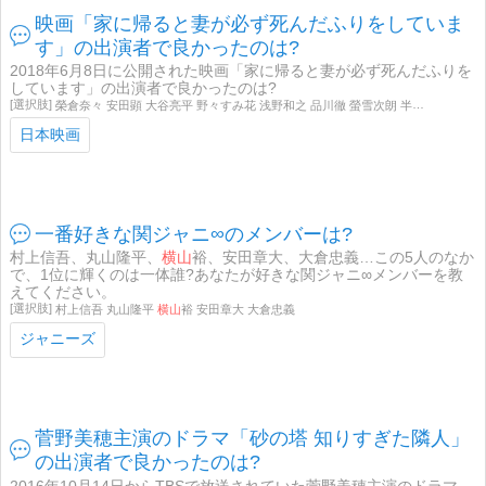
映画「家に帰ると妻が必ず死んだふりをしていま
す」の出演者で良かったのは?
2018年6月8日に公開された映画「家に帰ると妻が必ず死んだふりを
しています」の出演者で良かったのは?
榮倉奈々 安田顕 大谷亮平 野々すみ花 浅野和之 品川徹 螢雪次朗 半海一晃 峯村リエ
日本映画
一番好きな関ジャニ∞のメンバーは?
村上信吾、丸山隆平、
横山
裕、安田章大、大倉忠義…この5人のなか
で、1位に輝くのは一体誰?あなたが好きな関ジャニ∞メンバーを教
えてください。
村上信吾 丸山隆平
横山
裕 安田章大 大倉忠義
ジャニーズ
菅野美穂主演のドラマ「砂の塔 知りすぎた隣人」
の出演者で良かったのは?