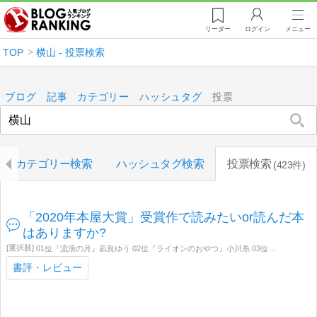
リーダー
ログイン
メニュー
TOP
横山 - 投票検索
ブログ
記事
カテゴリー
ハッシュタグ
投票
カテゴリー検索
ハッシュタグ検索
投票検索
423件
「2020年本屋大賞」受賞作で読みたいor読んだ本
はありますか?
01位『流浪の月』凪良ゆう 02位『ライオンのおやつ』小川糸 03位『線は、僕を描く』砥上裕將 04位『ノースライト』
書評・レビュー