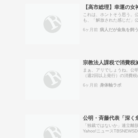
【高市総理】幸運の女神
これは、ホントそう思う。公
も、「解放された感じだ」公
6ヶ月前
病人だが金魚を飼
宗教法人課税で消費税
まぁ、アリでしょうね。公
（週2回以上発行）の消費税
ー「宗教法人への課税」に着
6ヶ月前
身体軸ラボ
で出回ってい…
公明・斉藤代表「深く
「独裁ではないか」連立離脱の公
Yahoo!ニュースTBSN
は、一部の内容を取り上げ