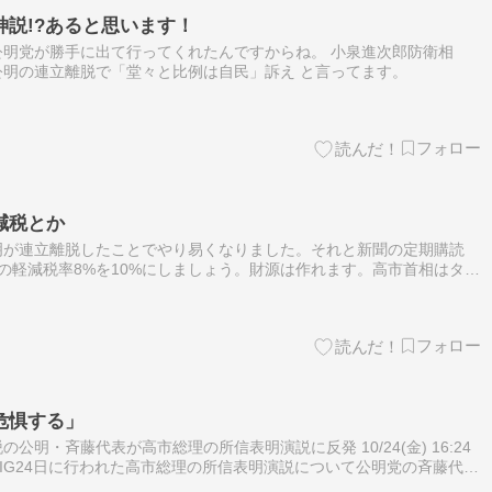
説!?あると思います！
明党が勝手に出て行ってくれたんですからね。 小泉進次郎防衛相
明の連立離脱で「堂々と比例は自民」訴え と言ってます。
う
減税とか
明が連立離脱したことでやり易くなりました。それと新聞の定期購読
の軽減税率8%を10%にしましょう。財源は作れます。高市首相はタブ
手できるか 創価学会が震え上がる「強烈カウンターパンチ」 永田町
危惧する」
明・斉藤代表が高市総理の所信表明演説に反発 10/24(金) 16:24
EWSDIG24日に行われた高市総理の所信表明演説について公明党の斉藤代表
、「独裁ではないか」と反発しました。高市総理の所…