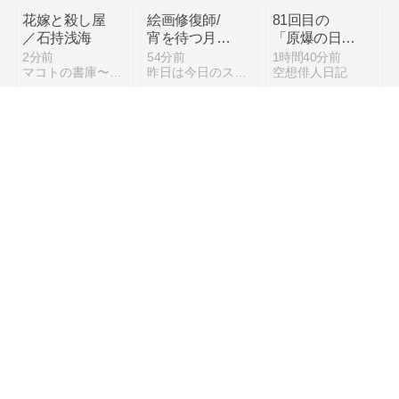
花嫁と殺し屋
絵画修復師/
81回目の
／石持浅海
宵を待つ月の
「原爆の日」
物語
広島・平和祈
2分前
54分前
1時間40分前
マコトの書庫〜読書2000冊やってみる〜
昨日は今日のストーリー
空想俳人日記
念式典
81回目の
スバルBRZの
生成
「原爆の日」
魅力を徹底解
AI（Gemini）
広島・平和祈
説！スバル魂
が考える「一
1時間40分前
1時間40分前
5時間前
空想俳人日記
中年独身男のお役立ち情報局
「青空文庫」の作家、高野敦志の世界
念式典
を受け継ぐス
太郎」復活へ
ポーツカーの
の4つの提言
系譜
麺舗
本試験まで