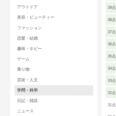
アウトドア
39点
美容・ビューティー
38点
ファッション
37点
恋愛・結婚
36点
趣味・ホビー
35点
ゲーム
34点
乗り物
芸術・人文
33点
学問・科学
32点
日記・雑談
31点
ニュース