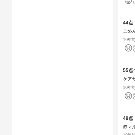
44点
ごめ
10年
55点
ケア
10年
49点
赤マ