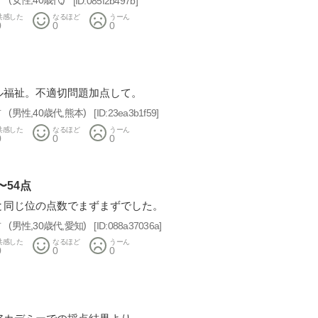
前
女性
40歳代
085f2b497b
共感した
なるほど
うーん
0
0
0
ル福祉。不適切問題加点して。
前
男性
40歳代
熊本
23ea3b1f59
共感した
なるほど
うーん
0
0
0
〜54点
と同じ位の点数でまずまずでした。
前
男性
30歳代
愛知
088a37036a
共感した
なるほど
うーん
0
0
0