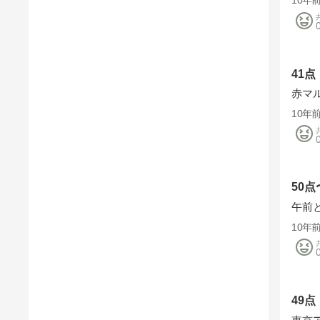
10年
41点
赤マ
10年
50点
午前
10年
49点