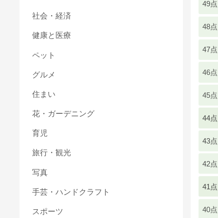
49点
社会・経済
48点
健康と医療
47点
ペット
46点
グルメ
住まい
45点
花・ガーデニング
44点
育児
43点
旅行・観光
42点
写真
41点
手芸・ハンドクラフト
40点
スポーツ