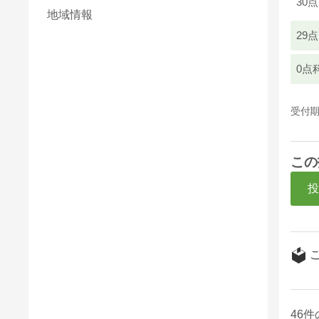
30点
地域情報
29
0点
受付期
この
46