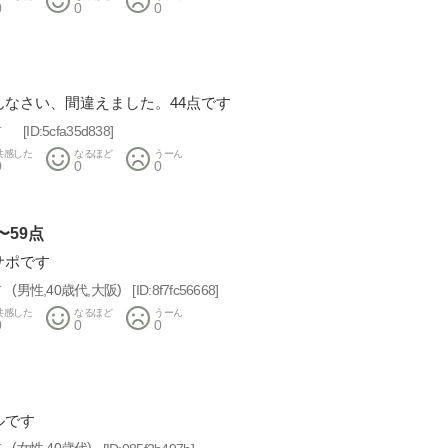
0
0
0
んなさい、間違えました。44点です
前
5cfa35d838
共感した
なるほど
うーん
0
0
0
〜59点
サポです
前
男性
40歳代
大阪
8f7fc56668
共感した
なるほど
うーん
0
0
0
ルです