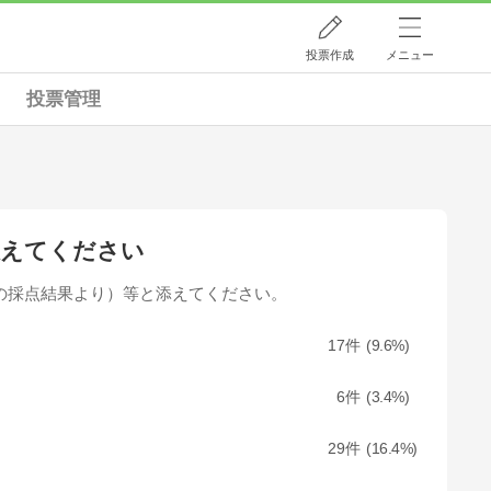
投票作成
メニュー
投票管理
教えてください
の採点結果より）等と添えてください。
17
9.6
6
3.4
29
16.4