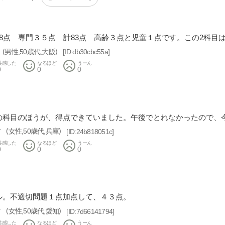
48点 専門３５点 計83点 高齢３点と児童１点です。この2科目
男性
50歳代
大阪
db30cbc55a
共感した
なるほど
うーん
0
0
0
の科目のほうが、得点できていました。午後でとれなかったので、今
前
女性
50歳代
兵庫
24b818051c
共感した
なるほど
うーん
0
0
0
ル。不適切問題１点加点して、４３点。
前
女性
50歳代
愛知
7d66141794
共感した
なるほど
うーん