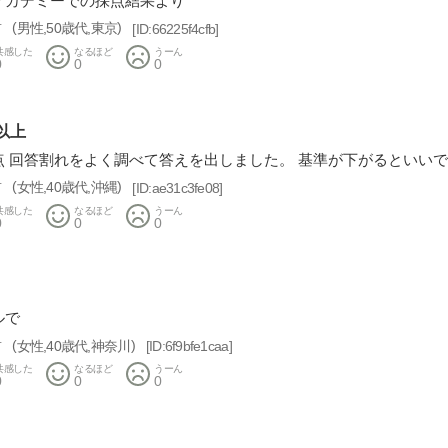
アカデミーでの採点結果より
前
男性
50歳代
東京
66225f4cfb
共感した
なるほど
うーん
0
0
0
以上
点 回答割れをよく調べて答えを出しました。 基準が下がるといい
前
女性
40歳代
沖縄
ae31c3fe08
共感した
なるほど
うーん
0
0
0
ルで
前
女性
40歳代
神奈川
6f9bfe1caa
共感した
なるほど
うーん
0
0
0