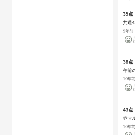
35点
共通
9年前
38点
午前
10年
43点
赤マ
10年