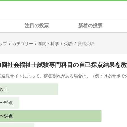
注目の投票
新着の投票
ップ
カテゴリー
学問・科学
受験
資格受験
28回社会福祉士試験専門科目の自己採点結果を
答速報サイトによって、解答割れがある場合は、（例：けあサポで
点以上
点〜59点
点〜54点