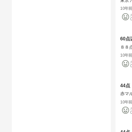
東京
10年
60点
８８
10年
44点
赤マ
10年