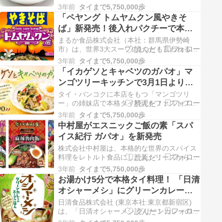
ュー）」を発表しました。 それによります
3年前
タイまで5,750,000歩
と、第1位にはタイのパネーンカレー「แกง
「ペヤング トムヤムクン風やきそ
พะแนง（ゲーンパネーン...
ば」新発売！後入れパクチーで本格
的な味わい
まるか食品株式会社（本社：群馬県伊勢崎
市）は、世界3大スープの1つとも言われるタ
イ料理の定番人気メニュー「トムヤムクン」
3年前
タイまで5,750,000歩
を再現した即席やきそば「ペヤング トムヤム
「イカゲソとキャベツのガパオ」マ
クン風やきそば」を、3月13日より日本全国
ンゴツリーキッチンで3月1日より期
で発売します。 ...
間限定販売
タイ・バンコクに本店をもつ「マンゴツリ
ー」の姉妹店で本格タイ料理をファストフー
ドのようにカジュアルに楽しめるイートイン
3年前
タイまで5,750,000歩
&テイクアウト「マンゴツリーキッチン」
中村屋がエスニックご飯の素「スパ
で、3月1日から31日までの期間限定で、「イ
イス紀行 ガパオ」を新発売
カゲソとキ...
株式会社中村屋は、本格的な世界のスパイス
料理をレトルト食品にした新シリーズからエ
スニックご飯の素「スパイス紀行 ガパオ」、
3年前
タイまで5,750,000歩
「スパイス紀行 麻辣魯肉飯」、「スパイス紀
お湯かけ5分で本格タイ料理！ 「日清
行 タコライス」を2月20日より順次、全国の
オシャーメシ」にグリーンカレーの
スーパー等で...
スープごはん登場
日清食品株式会社 (東京本社:東京都新宿区)
は、「日清オシャーメシ グリーンカレーのス
ープごはん」（価格：税込¥238）を2月20日