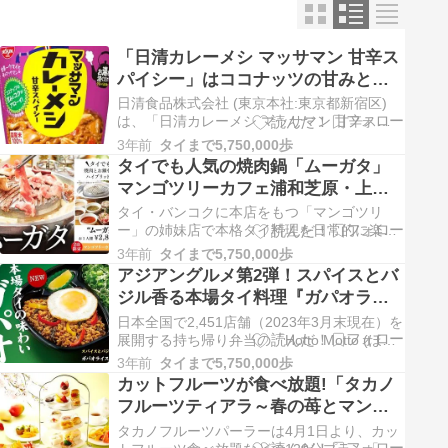
「日清カレーメシ マッサマン 甘辛ス
パイシー」はココナッツの甘みとコ
クがアローイで新発売
日清食品株式会社 (東京本社:東京都新宿区)
は、「日清カレーメシ マッサマン 甘辛スパ
イシー」を4月24日より全国で新発売しま
3年前
タイまで5,750,000歩
す。 「日清カレーメシ」シリーズは、カップ
タイでも人気の焼肉鍋「ムーガタ」
にお湯を注ぎ、5分たったら “グルグル...
マンゴツリーカフェ浦和芝原・上野
で14日より順次販売スタート！
タイ・バンコクに本店をもつ「マンゴツリ
ー」の姉妹店で本格タイ料理を日常的に楽し
める「マンゴツリーカフェ」の浦和芝原店で
3年前
タイまで5,750,000歩
4月14日から、上野店では4月17日からタイの
アジアングルメ第2弾！スパイスとバ
BBQとお鍋“タイスキ”が一度に楽しめる「ム
ジル香る本場タイ料理『ガパオライ
ーガタ（หม...
ス』をHotto Mottoが4月18日より全
日本全国で2,451店舗（2023年3月末現在）を
国で発売
展開する持ち帰り弁当の「Hotto Motto (ほっ
ともっと)」では、人気アジアングルメ第2弾
3年前
タイまで5,750,000歩
として『ガパオライス』（590円）を、4月18
カットフルーツが食べ放題!「タカノ
日より販売を開始します。 ガ...
フルーツティアラ～春の苺とマンゴ
ー～」期間限定で開催
タカノフルーツパーラーは4月1日より、カッ