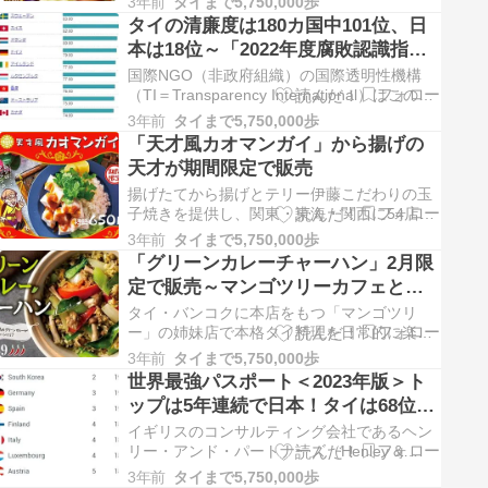
3年前
タイまで5,750,000歩
に全国で新発売します。 「日清オシャーメ
タイの清廉度は180カ国中101位、日
シ」シリーズは、お湯かけ5分で“オシャレで
本は18位～「2022年度腐敗認識指
おい...
数」
国際NGO（非政府組織）の国際透明性機構
（TI＝Transparency International）はこのほ
ど、公務員と政治家がどの程度汚職をしてい
3年前
タイまで5,750,000歩
ると認識されるているかを国家別にランキン
「天才風カオマンガイ」から揚げの
グにした「2022年度腐敗認識...
天才が期間限定で販売
揚げたてから揚げとテリー伊藤こだわりの玉
子焼きを提供し、関東・東海・関西に54店舗
を展開する「から揚げの天才」は2月2日か
3年前
タイまで5,750,000歩
ら、「天才風カオマンガイ」1個650円（税
「グリーンカレーチャーハン」2月限
込）を期間限定で販売を開始しました。 「天
定で販売～マンゴツリーカフェとマ
才風カオマンガ...
ンゴツリーキッチン
タイ・バンコクに本店をもつ「マンゴツリ
ー」の姉妹店で本格タイ料理を日常的に楽し
める「マンゴツリーカフェ」と「マンゴツリ
3年前
タイまで5,750,000歩
ーキッチン」は2月1日から28日まで、タイ料
世界最強パスポート＜2023年版＞ト
理で人気のグリーンカレーをチャーハンにし
ップは5年連続で日本！タイは68位
た「グリーンカレー...
「最弱パスポート」はアフガニスタ
イギリスのコンサルティング会社であるヘン
ン
リー・アンド・パートナーズ（Henley &
Partners）は1月10日、ノービザ（または到
3年前
タイまで5,750,000歩