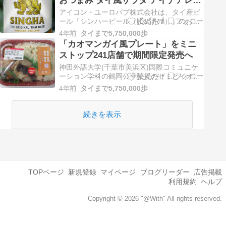
ン」（1,089円...
ピコンテスト」開催中
アイコン・ユーロパブ株式会社は、タイ産ビ
ール「シンハービール（เบียร์สิงห์）」のおい
しさをより多くの方々に知ってもうらうた
4年前
タイまで5,750,000歩
め、家庭でも手軽にできる「シンハービール
「カオマンガイ風プレート」をミニ
にぴったり！私のおつまみ タイ風サラダ ア
ストップ241店舗で期間限定発売へ
イデア...
神田外語大学(千葉市美浜区)国際コミュニケ
ーション学科の鶴岡公幸教授のゼミとイオン
グループのミニストップ株式会社(千葉市美浜
4年前
タイまで5,750,000歩
区)が共同開発したコラボ商品「アジアン弁
当/ナシゴレン風プレート」と「アジアン弁
当/カオマンガイ...
続きを表示
TOPページ
新規登録
マイページ
ブログリーダー
広告掲載
利用規約
ヘルプ
Copyright © 2026 "@With" All rights reserved.