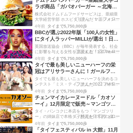
ドムドムハンバーガー×亜細亜大学コ
このほどまとめて発表しました。 それによる
ラボ商品「ガパオバーガー ～北海道
と、20...
産マチルダポテト付き～」期間限定
株式会社ドムドムフードサービスは、亜細亜
で販売へ
大学経営学部 ホスピタリティ・マネジメント
学科、横川 潤教授の担当ゼミと共同開発した
4年前
タイまで5,750,000歩
商品「ガパオバーガー ～北海道産マチルダポ
BBCが選ぶ2022年版「100人の女性」
テト付き～」をドムドムハンバーガーPLUS
にタイ人ラッパーMILLIが選出！日本
銀座店にて1...
からは脱炭素社会の実現に取り組む
英国放送協会（BBC）が毎年発表する、社会
平田仁子さん
に影響を与える女性を選出する「100 Women
(100人の女性)」の2022年版がこのほど公開
4年前
タイまで5,750,000歩
され、タイからはラッパーのミリ（MILLI）
タイで最も美しいニューハーフの栄
が選出されました。 アーティストであ...
冠はアリサラーさんに！ガールフレ
ンドもキスで祝福
タイでも最も美しいニューハーフを決めるコ
ンテスト「ミス・ティファニー2022（MISS
TIFFANY 2022）」の最終選考が11月27日、
4年前
タイまで5,750,000歩
タイ・東部パタヤのTIFFANY SHOW
チェンマイカレーヌードル「カオソ
THEATREで開催され、エントリ...
ーイ」12月限定で販売～マンゴツリ
ーカフェとマンゴツリーキッチン
タイ・バンコクに本店をもつ「マンゴツリ
ー」の姉妹店で本格タイ料理を日常的に楽し
める「マンゴツリーカフェ」と「マンゴツリ
4年前
タイまで5,750,000歩
ーキッチン」は12月1日から31日までの1ヶ月
「タイフェスティバル in 大館」11月
間、「チェンマイカレーヌードル “カオソー