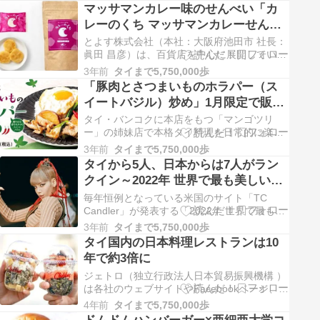
着ビザ）で入国できる国の数を比較した2023
マッサマンカレー味のせんべい「カ
年のパスポートランキングを発表...
レーのくち マッサマンカレーせん」
期間限定で販売へ
とよす株式会社（本社：大阪府池田市 社長：
眞田 昌彦）は、百貨店を中心に展開している
ブランド「カレーのくち」シリーズに『カレ
3年前
タイまで5,750,000歩
ーのくち マッサマンカレーせん』（税込410
「豚肉とさつまいものホラパー（ス
円）を1月11日から期間限定で発売します。
イートバジル）炒め」1月限定で販売
マッサマ...
～マンゴツリーカフェとマンゴツリ
タイ・バンコクに本店をもつ「マンゴツリ
ーキッチン
ー」の姉妹店で本格タイ料理を日常的に楽し
める「マンゴツリーカフェ」と「マンゴツリ
3年前
タイまで5,750,000歩
ーキッチン」は1月4日から31日まで、「豚肉
タイから5人、日本からは7人がラン
とさつまいものホラパー炒め」を販売しま
クイン～2022年 世界で最も美しい顔
す。（一部店舗除く）...
100人
毎年恒例となっている米国のサイト「TC
Candler」が発表する「2022年 世界で最も美
しい顔100人（The 100 Most Beautiful Faces
3年前
タイまで5,750,000歩
of 2022）」によりますと、1位はアメリカの
タイ国内の日本料理レストランは10
ジャス...
年で約3倍に
ジェトロ（独立行政法人日本貿易振興機構 ）
は各社のウェブサイトやFacebookページ、マ
スコミ報道、電話取材を通じて調査した
4年前
タイまで5,750,000歩
「2022年度タイ国日本食レストラン調査」を