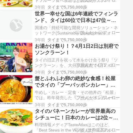
トフルーツ食べ放題などの120分プラン「タ
カノフルーツティアラ～春の苺とマンゴー
3年前
タイまで5,750,000歩
～」を、期間限定で開催します。 「タカノフ
世界一幸せな国は6年連続でフィンラ
ルーツティアラ」は、季節のカットフルーツ
ンド、タイは60位で日本は47位～国
食べ放題と、3段...
連の幸福度ランキング2023
国連の「持続可能な開発ソリューション・ネ
ットワーク(Sustainable Development
Solutions Network＝SDSN)」は20日、「世界
3年前
タイまで5,750,000歩
幸福度報告書2023」を発表しました。 それ
お湯かけ祭り！？4月1日2日は別府で
によりますと...
ソンクラーン！
タイの旧正月を祝って水をかけ合う祭り「ソ
ンクラーン」を、大分県別府市で4月1、2日
に開催、かけるのは水ではなくお湯で、温泉
3年前
タイまで5,750,000歩
県ならではのソンクラーンが楽しめます。 こ
蟹とふわふわ卵の絶妙な食感！松屋
れは4月1日（土）～3日（月）に開催される
でタイの「プーパッポンカレー」が
「第109回別...
復活
牛めし・カレー・定食・その他丼の「松屋」
では、昨年発売した「プーパッポンカレー」
を復活、3月28日より販売を開始、さらに
3年前
タイまで5,750,000歩
「アサヒ スーパードライ生ジョッキ缶」の同
タイのパネーンカレーが世界最高の
日販売も行ないます。 タイで大人気の甘辛絶
シチューに！日本のカレーは2位～
品カレーをごはん...
「世界のベストシチュー100」
料理情報メディアTasteAtlasはこのほど、
「Best Stews in the World（世界最高のシチ