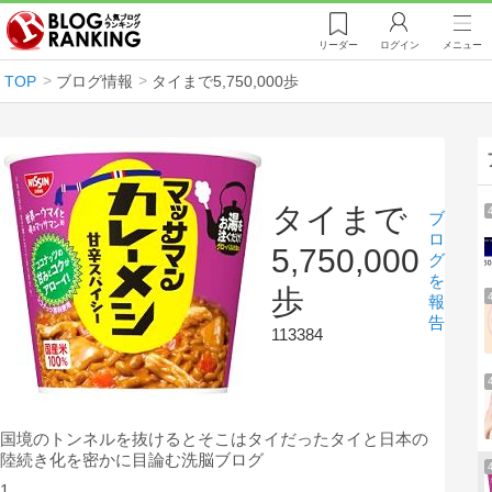
リーダー
ログイン
メニュー
TOP
ブログ情報
タイまで5,750,000歩
タイまで
ブ
ロ
5,750,000
グ
を
歩
報
告
113384
国境のトンネルを抜けるとそこはタイだったタイと日本の
陸続き化を密かに目論む洗脳ブログ
1