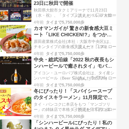
23日に秋田で開催
イ”」を、コー...
秋田県大館市タクミアリーナで11月23日
（水・祝）、「タイフェスティバル in 大館」
が開催されます。入場は無料です。 秋田県大
4年前
タイまで5,750,000歩
館市は、オリンピック・パラリンピックにお
カオマンガイが 驚きの新食感大豆ミ
けるタイ王国のホストタウンになっており、
ート「LIKE CHICKEN!?」をつかっ
11月20日...
て新登場
原田産業株式会社(本社：大阪市中央区)は、
チキンタイプの新食感大豆ミート「LIKE
CHICKEN!?」を使用したプラントベースカオ
4年前
タイまで5,750,000歩
マンガイを11月4日に新発売します。 ※「プ
中央・総武沿線「2022 秋の夜長もシ
ラントベース（PLANT BASED）」とは...
ンハービールで癒されタイ」モバイ
ルスタンプラリーキャンペーン開催
アイコン・ユーロパブ株式会社は、タイ産シ
中！
ンハービール（Beer Singha、 เบียร์สิงห์）の
おいしさを多くの人々の知ってもらうために
4年前
タイまで5,750,000歩
11月1日～28日、中央・総武沿線のタイレス
冬にぴったり！「スパイシースープ
トラン14店舗を対象としたモバ...
のタイスキラーメン」11月限定で販
売～マンゴツリーカフェとマンゴツ
タイ・バンコクに本店をもつ「マンゴツリ
リーキッチン
ー」の姉妹店で本格タイ料理を日常的に楽し
める「マンゴツリーカフェ」と「マンゴツリ
4年前
タイまで5,750,000歩
ーキッチン」は11月1日から31日までの1ヶ月
「シンハービールにぴったり！私の
間、スパイシースープの「タイスキラーメ
おつまみ タイ風サラダ アイデアレシ