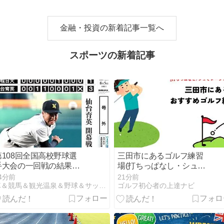
ル：8/17まで》
金融・投資の新着記事一覧へ
スポーツの新着記事
第108回全国高校野球選
三田市にあるゴルフ練習
手大会の一回戦の結果一
場(打ちっぱなし・シュミ
覧
レーションゴルフ)の安い
4分前
21分前
おすすめ5選
車＆競馬＆観光温泉＆野球＆サッカー＆ラクビー＆バレーボール
ゴルフ初心者の上達ナビ