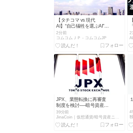
【タチコマ vs 現代
AI】“自己犠牲を選ぶAI”は
実現するのか？タチコマ
2分前
2
の倫理構造とAI安全技術
コムコムＪＰ - コムコムJP
を比較する
JPX、業態転換に再審査
制度を検討──暗号資産ト
レジャリー企業は対象か
4
39分前
JinaCoin｜仮想通貨/暗号資産ニュース・情報メディア