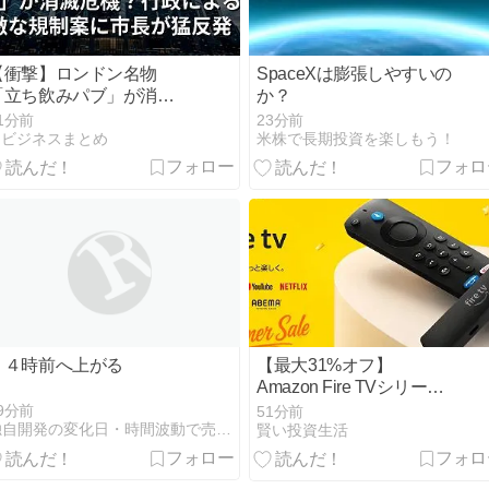
【衝撃】ロンドン名物
SpaceXは膨張しやすいの
「立ち飲みパブ」が消滅
か？
危機？行政による過激な
1分前
23分前
規制案に市長が猛反発
AIビジネスまとめ
米株で長期投資を楽しもう！
１４時前へ上がる
【最大31%オフ】
Amazon Fire TVシリーズ
がセール！テレビが一気
9分前
51分前
に動画見放題に。夏休み
独自開発の変化日・時間波動で売買、南経済の２２５先物投資日記
賢い投資生活
の動画見放題に
《Amazon サマーセー