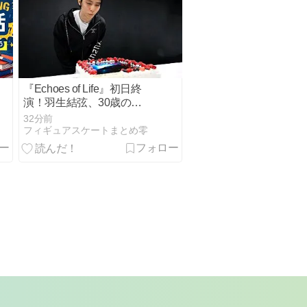
『Echoes of Life』初日終
演！羽生結弦、30歳の誕
生日を盛大に祝福！
32分前
フィギュアスケートまとめ零