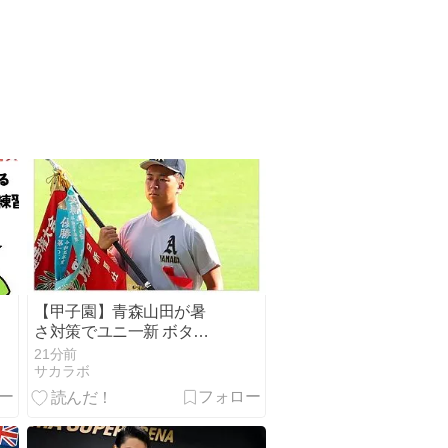
【甲子園】青森山田が暑
さ対策でユニ一新 ボタン
廃止でTシャツ素材
21分前
wwwwwwwwwwwwwwwwww
サカラボ