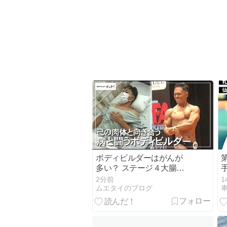
ボディビルダーはがんが
多い？ ステージ４大腸が
ん、肝臓転移 己の肉体と
2分前
1
向き合う 病と闘うボディ
ムエタイのブログ
ビ