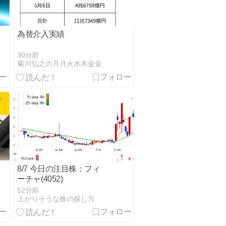
為替介入実績
30分前
菊川弘之の月月火水木金金
8/7 今日の注目株：フィ
ーチャ(4052)
52分前
上がりそうな株の探し方