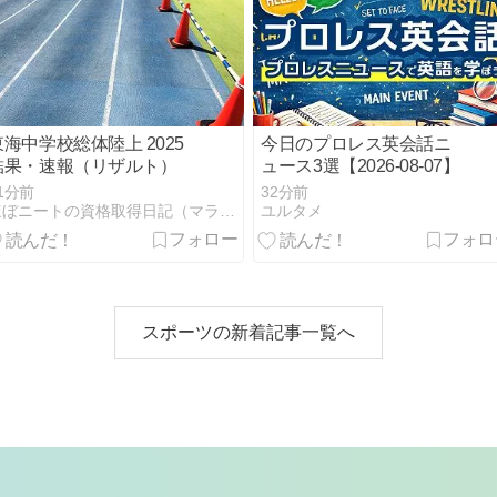
東海中学校総体陸上 2025
今日のプロレス英会話ニ
結果・速報（リザルト）
ュース3選【2026-08-07】
1分前
32分前
ほぼニートの資格取得日記（マラソン編）
ユルタメ
スポーツの新着記事一覧へ