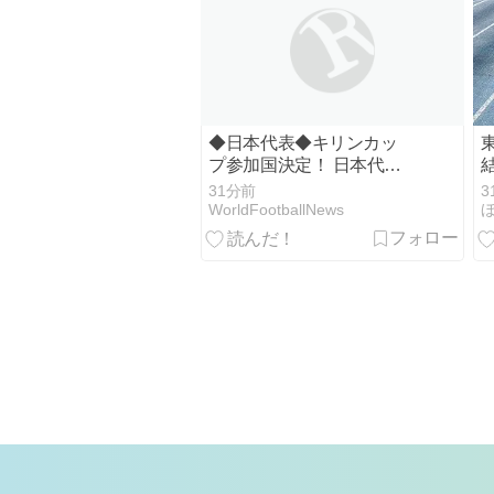
◆日本代表◆キリンカッ
プ参加国決定！ 日本代表
は10/1 エクアドル10/5 パ
31分前
3
ナマかニュージーランド
WorldFootballNews
と対戦