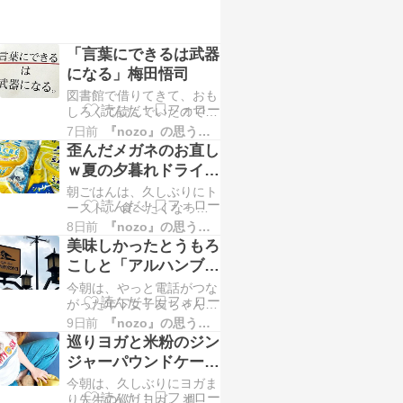
「言葉にできるは武器
になる」梅田悟司
図書館で借りてきて、おも
しろくて読んでいたのです
が、 読み切れず途中で返
7日前
『nozo』の思うことあれこれ
していた１冊。 本屋さん
歪んだメガネのお直し
で見つけて、気になってチ
ｗ夏の夕暮れドライブ
ェックしていたのですが、
とマックフルーリーチ
朝ごはんは、久しぶりにト
基本、本は捨てられないの
ョコボールとサクレグ
ースト。 食べたくなった
で買わないようにしてるん
のは、美味しいジャムがあ
ですよね（笑） 調べてみ
8日前
『nozo』の思うことあれこれ
ミと♪
ったから。 今日は、ピー
たら、2016年に初版が出
美味しかったとうもろ
チジャム。 フルーツ農園
ていたので、10年前の本！
こしと「アルハンブ
さん「廣瀬園」さんのジャ
今でも…
ラ」さんでティータイ
今朝は、やっと電話がつな
ム。 いただきものなので
ムとみずがめ座満月と
がった年下女子友ちゃんと
すが、絶品です♪ 毎日暑く
いろいろお喋り（笑） 相
て、ついつい食べちゃうア
9日前
『nozo』の思うことあれこれ
♪
変わらず可愛いなと思いな
イスクリーム。 夏のピノ
巡りヨガと米粉のジン
がら、 いろいろ怒られて
アソートは、チョコミント
ジャーパウンドケーキ
おりました（爆笑） 彼女
とストロベリ…
とお土産のとうもろこ
今朝は、久しぶりにヨガま
が18歳くらいからのお付き
しとｗ
り先生の巡りヨガ。 週末
合いなのですが、 なんと