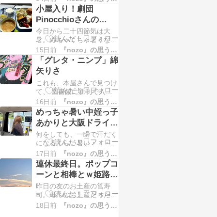
メモリーしたら、 手組み
昨日作ったデータをセット
小屋入り！劇団
で行けるかなと思ったので
して、 これで、いい感じ
Pinocchioさんの
すが、 今回、サスが多い
でできるはず！ 今日は、
「LIVE」！猛暑日の
今日から二十四節気は大
ので、これは、ちょっとや
…
仕込みと場当たりとｗ
暑。めちゃくちゃ暑くなる
らかしそうだなと（笑）
とのことだったので、倒れ
いや、結局、手で操作はす
15日前
『nozo』の思うことあれこれ
ちゃいけない！と言うこと
るのですが、 出来るだけ
「グレタ・ニンプ」綿
でw、しっかり朝ごはん。
ミスが起きないようにｗ
矢りさ
先月は、咲き初めだったさ
やれることはや…
これも、本屋さんで見つけ
るすべりが、たくさん花を
て、 図書館に新刊で入っ
つけてました^_^暑すぎる
てたのをチェックしていた
ので、大量の荷物を持って
16日前
『nozo』の思うことあれこれ
１冊。 綿谷りささんの
いくのを諦めて、クルマか
めっちゃ暑い中姪っ子
「グレタ・ニンプ」 タイ
ら必要な色だけ抜いて、て
あかりと大阪ドライブ
トルと装丁がなかなかのイ
くてく歩いて…
♪からの「LIVE」の最
何をしても、一瞬で汗だく
ンパクトで、 え？どんな
終稽古とお届けしたス
になるくらい暑い・・・・
話？？？（笑）って思わず
(￣▽￣;) こんな中、クル
手に取ったというｗ これ
17日前
『nozo』の思うことあれこれ
ンスンと。
マで大阪とか、やばくな
も作戦なのかも（笑） 表
連休最終日。ポップコ
い？（笑） って思いなが
紙の裏には、 俊貴は、控
ーンと相棒とｗ姫路ま
ら、早めに出発して、姪っ
えめで笑顔が可愛…
でお出かけと打ち合わ
昨日の友のお土産の筥寿
子あかりをピックアップし
せとオンラインMTG
司。母へのお土産だったの
て（笑） 途中、ＧＳで、
ですが、残ってた分はわた
メールを返信しないといけ
18日前
『nozo』の思うことあれこれ
とｗ
しの朝ごはんに。筥寿司、
ないので、 あかりに給油