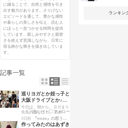
に綴ることで、自然と感情を引き
出す魅力があります。さりげない
ランキン
エピソードを通して、豊かな感性
や暮らしの美しさを伝え、読む人
にほっと一息つかせる時間を提供
しています。親しみやすさと親密
さを絶えず意識しながら、日常に
宿る静かな輝きを描き出していま
す。
記事一覧
巡りヨガとか姪っ子と
大阪ドライブとか♪夜
は少年ピカレスクロマ
今日は、朝から、ヨガまり
ンさんの9月公演の立
先生の巡りヨガ。 気持ち
よくカラダを動かしてもら
3日前
『nozo』の思うことあれこれ
ち上げでした＾＾
って、 最近やってるスワ
作ってみたのはあずき
イショウが楽しいなと思い