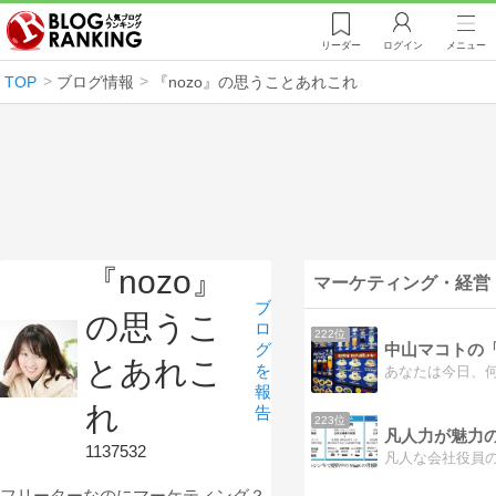
リーダー
ログイン
メニュー
TOP
ブログ情報
『nozo』の思うことあれこれ
『nozo』
マーケティング・経営
ブ
の思うこ
ロ
222位
グ
とあれこ
を
報
れ
告
223位
凡人力が魅力
1137532
フリーターなのにマーケティング？