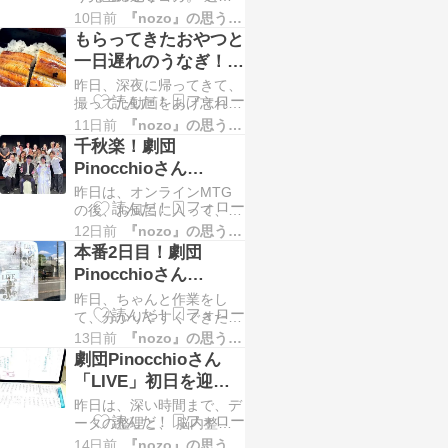
の舞台照明で、カラダがバ
もよく怒られます（笑）
10日前
『nozo』の思うことあれこれ
キバキで。 足もとんでも
って、怒ってくるのも、ま
もらってきたおやつと
なくむくんでたのですが、
た可愛いんですけどねｗｗ
一日遅れのうなぎ！！
しっかりゆるめて動かして
とりあえ…
とオンライン勉強会と
昨日、深夜に帰ってきて、
もらったおかげで、スッキ
climbersXの配信と♪
撮ってた動画をあげ忘れて
リ！！！ そういえば、女
たので、 寝る前にグルー
子友ちゃんからもらってた
11日前
『nozo』の思うことあれこれ
プLINEにアップしたら、
ヨガウェアがあったので、
千秋楽！劇団
「のぞみさん！寝てくださ
インナーとして着てみた
Pinocchioさん
い！！」 といよさんから
ら、めちゃく…
「LIVE」無事に終演
昨日は、オンラインMTG
（笑） ごめんなさ
です＾＾バラシと打ち
の後、お風呂に入って、
い！！！ でも、いよさん
そうだ！と、台本にサブフ
も寝てください！！（笑）
12日前
『nozo』の思うことあれこれ
上げとドライブと♪
ェーダーの番号を補助的に
そのまま、気を失うように
本番2日目！劇団
記入していたら、 すっか
落ちました（笑） のんび
Pinocchioさん
り深い時間に。 今日は、
り起きようと…
「LIVE」本日3ス
昨日、ちゃんと作業をし
チェックアウトもしないと
テ！！頑張りましたｗ
て、分かりやすくできたは
いけないので、 ちょっと
ず！！ 起きたら、まずは
早めに起きて、最後の朝ご
13日前
『nozo』の思うことあれこれ
朝ごはんを食べて、 準備
はんｗ カレーがあると、
劇団Pinocchioさん
して、早めに出ようと思っ
ちょっと食べたくなります
「LIVE」初日を迎え
たのに、 気がついたら、
ｗ 朝ごはんを…
ました♪場当たり・ゲ
昨日は、深い時間まで、デ
ギリギリの到着ｗ それに
ネ、そして本番です♪
ータの整理と、 脳内整理
しても、今日も暑
（笑） ある程度明かりを
い・・・・。 照明卓に、
14日前
『nozo』の思うことあれこれ