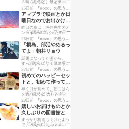
ｗ
３時になると、母とティー
るのですが、 もう限
タイム（笑） なんか用事
界！！！ってなって（笑）
25日前
『nozo』の思うことあれこれ
をしていても、３時にはお
早起きせざるを得ない状態
アマプラで映画とか日
茶にするという。 ちょっ
ｗ いや、早く起きたらい
曜日なのでお出かけと
としたスイーツやおやつを
いだけなんですけ…
か蓮の花とかハッピー
昨日の夜は、坪井先生のオ
食べながら、 おやつに合
セットとかｗｗ
ンラインMTGだったので
わせて、コーヒーだった
すが、 思ってるより早く
り、紅茶だったり、緑茶だ
26日前
『nozo』の思うことあれこれ
終わったので、 途中まで
ったりｗ あ、おやつと言
「桐島、部活やめるっ
見ていた映画「366日」を
っても、家にあるものでｗ
てよ」朝井リョウ
深夜まで。 映像の美しさ
もらってたワ…
話題になってた頃から、
と、HYさんの音楽も相ま
ずっとなんとなく気になっ
って、なんとも美しい映画
ていたのは、 朝井リョウ
でした。 仲良し女子友ち
27日前
『nozo』の思うことあれこれ
さんの「桐島、部活やめる
ゃんから、見てみて欲しい
初めてのハッピーセッ
ってよ」 大学在学中の
と言われていて 見てみた
トと、初めて作ってみ
2009年に小説すばる新人
のですが、 …
たラタトゥイユと、そ
早く目が覚めて、朝ごはん
賞をとられてたので、 17
して桃とｗｗ
を食べようと カレンダー
年前・・・・（笑） ｗｗ
を見たら、7月10日。
なかなか手に取ることがな
28日前
『nozo』の思うことあれこれ
あ！！と思い出して、ドラ
かったのですが、 綿谷り
嬉しいお届けものとか
イブスルーへ。 生まれて
ささんの「生のみ生のまま
久しぶりの図書館とか
はじめての、ハッピーセッ
で」で対談…
大量のお野菜とか初め
すっかり梅雨も明けたよう
トｗｗ ハッピーセットに
てのズッキーニとか初
で、 めちゃくちゃいいお
ついてる 西野さんの「え