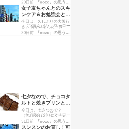
天気！ お昼ごはんに紫蘇
んとつ町のプペル」のえほ
29日前
『nozo』の思うことあれこれ
物の桃とか♪
が使いたいと、母の庭に探
ん 「えんとつ町のプペル
女子友ちゃんとのスキ
しに行ってみたら、 大き
をさがせ」が欲しくて、
ンケア＆お勉強会とお
な葉っぱは傷んでました
ハッピーセット…
にぎりと「LIVE」の
今日は、久しぶりの大阪行
が、小さいのが少し。 ひ
ドレリハと（笑）
き。 何がいるんだっけ？
とり分だけなので、十分で
（笑） 遅めの朝ごはんだ
すｗ 百日紅も咲き始めて
30日前
『nozo』の思うことあれこれ
か、早めのお昼ごはんだか
いました♪ 夏真っ盛りです
よくわからないけど食べて
ね♪ ポストに届いていたの
（笑） 今日は、夜からの
は、Such…
予定だったのですが、 そ
のまえにひとつ予定を入れ
ていたので、 準備して、
12時過ぎには出発。 今日
のBGMは、BOØWY 。 当
時、…
七夕なので、チョコタ
ルトと焼きプリンと懐
かしいがいっぱいの音
今日は、七夕なので？
楽番組と。
（笑） 久しぶりにケーキ
とプリンを♪ ケーキは、い
31日前
『nozo』の思うことあれこれ
つものチョコタルト。
スンスンのお直し！可