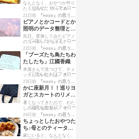
たラジオペンチとか、
なんとなく、おやつが作り
とのことだったので、 昨
錆取りとかｗ
たくなって、 作ってみて
日の夜から、キューシート
いたのは、米粉のパウンド
作り。 キューシート、と
21日前
『nozo』の思うことあれこれ
ケーキ。 バナナとくるみ
いうのは、照明の変化とか
ピアノとかコードとか
が入ったレシピでしたが、
のきっかけ（キュー）を
照明のデータ整理とか
冷蔵庫に入ってた黄桃の缶
書き出していく…
照明仕込み図とか。
先日、変換してみたピアノ
詰を使ってみることに。
のコード。 そもそも、コ
なんとなく、フルーツが入
ードを変換するってこと
ったケーキが食べたくなっ
22日前
『nozo』の思うことあれこれ
は、キーが変わるってこと
たので。 ケーキの上に、
「ブーズたち鳥たちわ
で。 スタートの「D」のコ
トッピングをしたいところ
たしたち」江國香織
ードを「C」に変えるとい
ですが、 毎…
本屋さんで見つけて、チェ
いと 教えてもらったの
ックしていたのは、 大好
で、 そのまま、他のコー
きな江國香織さんの「ブー
ドも替えてみたのですが、
23日前
『nozo』の思うことあれこれ
ズたち 鳥たち わたした
歌ってみたら、低っ！！！
かに座新月！！巡りヨ
ち」 去年の12月に出てた
ってなって（笑） そりゃ
ガとスカートのリメイ
本です＾＾ 図書館で見つ
そうですよね。…
ク！黒いレースのバッ
暑くなってきたので、わた
けて借りてきた１冊。 帯
グを作ってみました＾
しの寝てる部屋が、 それ
には、 世界が変わる 極上
はそれは、温室みたいにな
のクラムチャウダーを求め
24日前
『nozo』の思うことあれこれ
＾
っておりましてｗ 陽が昇
てロードアイランドを訪ね
ちょっとしたおやつた
ってくると、どんどん室内
た恵理加初めて両親のもと
ち♪母とのティータイ
温度が上昇。 扇風機をか
を離れてキ…
ムはおやつ付きですｗ
家にいると、なんとなく、
けて、だらだら過ごしてい