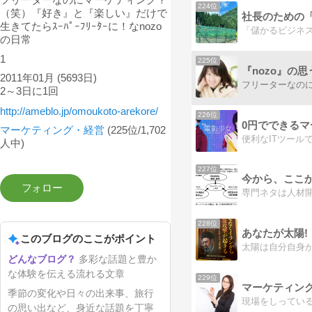
224位
（笑）『好き』と『楽しい』だけで
生きてたらｽｰﾊﾟｰﾌﾘｰﾀｰに！なnozo
の日常
1
225位
『nozo』の
2011年01月
(5693日)
2～3日に1回
http://ameblo.jp/omoukoto-arekore/
226位
0円でできる
マーケティング・経営
(225位/1,702
人中)
227位
今から、ここ
専門ネタは人材
228位
あなたが太陽!
このブログのここがポイント
多彩な話題と豊か
な体験を伝える流れる文章
229位
季節の変化や日々の出来事、旅行
の思い出など、身近な話題を丁寧