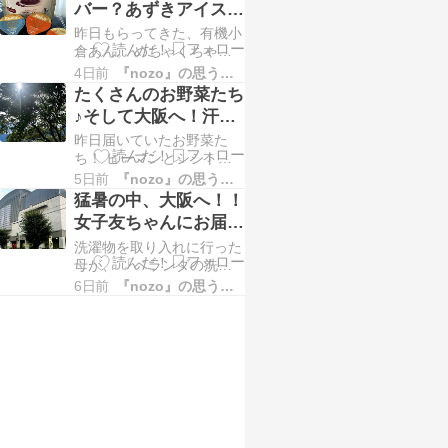
バー？あずきアイス？
ながら、 あっという間に
（笑）と、お土産の
昨日もらってきた、有機小
終了ｗ 今日も気持ちよか
「PARIS BUTTER」
倉あん。 めちゃくちゃ美
ったです(≧▽≦) ありがとう
味しいあんこなのですが、
ございました～！ お昼
4日前
『nozo』の思うことあれこれ
と＾＾
そういえば、あんこと牛乳
は、いただいた鮎の飴炊
たくさんのお野菜たち
でアズキバーができるって
き。 今年初の鮎！！！ 近
♪そして大阪へ！汗だ
書いてあったな＾＾ とい
くの揖保川…
くになりながらのお稽
昨日届いていたお野菜た
うことで、作ってみること
古でした(≧▽≦)
ち！ ピーマンとシシトウ
に（笑） 見てたレシピが
と、小さいシシトウ？？？
どれだかわからなくなった
5日前
『nozo』の思うことあれこれ
（笑） たくさんいただい
のですが（笑） あんこと
猛暑の中、大阪へ！！
たので、おすそ分けしてき
同じ量の牛乳。 レシピは
女子友ちゃんにお届け
たら、 おやつをもらって
200ｇと…
ものと久しぶりのお稽
洗濯物を取り入れに行った
きたと母。 物々交換
古と。
母が、 「ベランダの洗濯
（笑） 昨日もらってきた
物に、セミがおるから来て
あんこと一緒に、 美味し
6日前
『nozo』の思うことあれこれ
み！！」と、 わたしを呼
そうなコーヒーベース♪ せ
びに来てくれました（笑）
っかくなので、カフェオレ
洗濯竿につけた、大きな洗
を作ったり、 おに…
濯ばさみの内側に、 立派
なサイズのセミ！！！ 苦
手な方は、この後の画像2
枚を飛ばしてくださいね
（笑） 一応、怖いかもな
ので、小さくし…