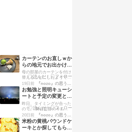
好きなんですよね^_^美味
をお願いして（笑） 送り
しかった〜！いつも母にお
切れなかった…
土産を買ってきてくれる優
しい友。ありがとね(≧∀≦)
いろいろ仕事を終わらせた
り、本を読んでみたり、片
付けしたり。 3時のおやつ
の時間は…
カーテンのお直しｗか
らの地元でお出かけ
「おいしんぼう亭」さ
母の部屋のカーテンを付け
んと「KIKU
替えることにしたようです
が、 長すぎるから、とい
19日前
『nozo』の思うことあれこれ
CAFE&BAR」へ
うことで、 ミシンで短く
お勉強と照明キューシ
することに。 母が、希望
ートと予定の変更とお
サイズにはかって、準備し
出かけと花火と打ち合
昨日、タイミングが合った
てくれてたのですが、 す
わせとｗ
ので、 舞台監督のキム兄
べて、しつけがしてありま
と打ち合わせ。 今回、い
した！！ さすが母！！！ 4
20日前
『nozo』の思うことあれこれ
ろいろ大変そうなので、
枚あったので、全部縫って
米粉の黄桃パウンドケ
早めに照明のキューシート
みたのですが、 そのまま
ーキとか探してもらっ
を出してもらえたら・・・
の状態で、…